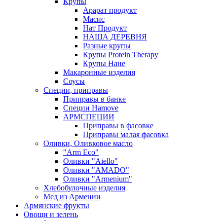
Крупы
Арарат продукт
Масис
Нат Продукт
НАША ДЕРЕВНЯ
Разные крупы
Крупы Protein Therapy
Крупы Нане
Макаронные изделия
Соусы
Специи, приправы
Приправы в банке
Специи Hamove
АРМСПЕЦИИ
Приправы в фасовке
Приправы малая фасовка
Оливки, Оливковое масло
"Arm Eco"
Оливки "Aiello"
Оливки "AMADO"
Оливки "Armenium"
Хлебобулочные изделия
Мед из Армении
Армянские фрукты
Овощи и зелень