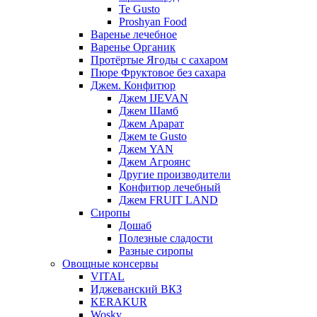
Te Gusto
Proshyan Food
Варенье лечебное
Варенье Органик
Протёртые Ягоды с сахаром
Пюре Фруктовое без сахара
Джем. Конфитюр
Джем IJEVAN
Джем Шамб
Джем Арарат
Джем te Gusto
Джем YAN
Джем Агроянс
Другие производители
Конфитюр лечебный
Джем FRUIT LAND
Сиропы
Дошаб
Полезные сладости
Разные сиропы
Овощные консервы
VITAL
Иджеванский ВКЗ
KERAKUR
Wosky