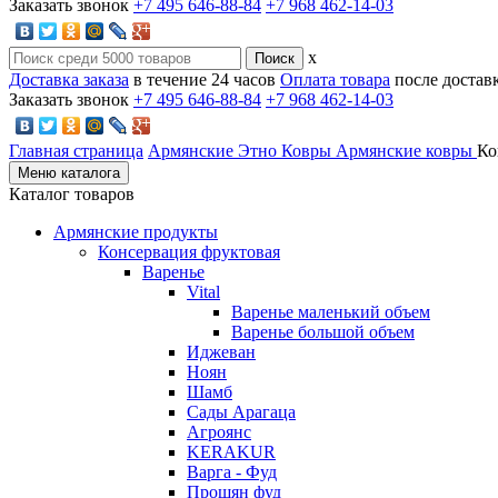
Заказать звонок
+7 495 646-88-84
+7 968 462-14-03
x
Доставка заказа
в течение 24 часов
Оплата товара
после достав
Заказать звонок
+7 495 646-88-84
+7 968 462-14-03
Главная страница
Армянские Этно Ковры
Армянские ковры
Ко
Меню каталога
Каталог товаров
Армянские продукты
Консервация фруктовая
Варенье
Vital
Варенье маленький объем
Варенье большой объем
Иджеван
Ноян
Шамб
Сады Арагаца
Агроянс
KERAKUR
Варга - Фуд
Прошян фуд