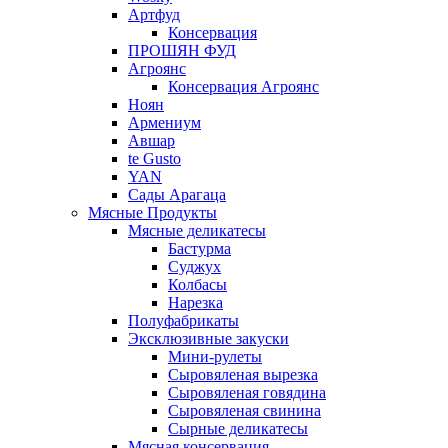
Артфуд
Консервация
ПРОШЯН ФУД
Агроянс
Консервация Агроянс
Ноян
Армениум
Авшар
te Gusto
YAN
Сады Арагаца
Мясные Продукты
Мясные деликатесы
Бастурма
Суджух
Колбасы
Нарезка
Полуфабрикаты
Эксклюзивные закуски
Мини-рулеты
Сыровяленая вырезка
Сыровяленая говядина
Сыровяленая свинина
Сырные деликатесы
Мясная консервация