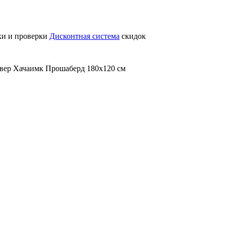
ки и проверки
Дисконтная система
скидок
вер Хачаимк Прошаберд 180х120 см