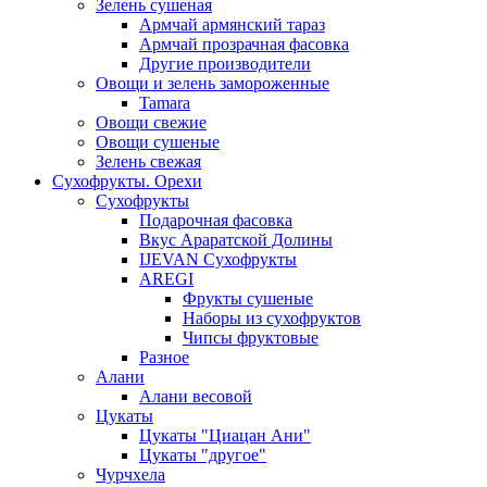
Зелень сушеная
Армчай армянский тараз
Армчай прозрачная фасовка
Другие производители
Овощи и зелень замороженные
Tamara
Овощи свежие
Овощи сушеные
Зелень свежая
Сухофрукты. Орехи
Сухофрукты
Подарочная фасовка
Вкус Араратской Долины
IJEVAN Сухофрукты
AREGI
Фрукты сушеные
Наборы из сухофруктов
Чипсы фруктовые
Разное
Алани
Алани весовой
Цукаты
Цукаты "Циацан Ани"
Цукаты "другое"
Чурчхела