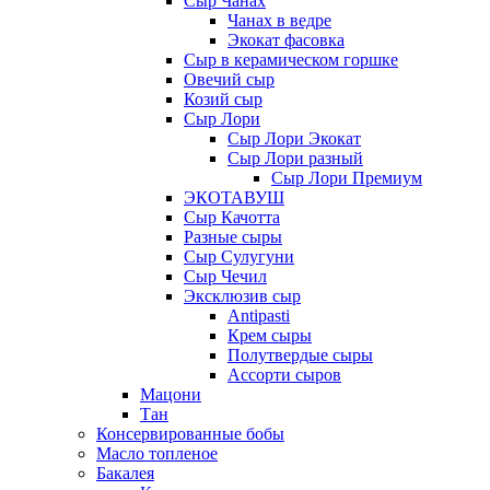
Сыр Чанах
Чанах в ведре
Экокат фасовка
Сыр в керамическом горшке
Овечий сыр
Козий сыр
Сыр Лори
Сыр Лори Экокат
Сыр Лори разный
Сыр Лори Премиум
ЭКОТАВУШ
Сыр Качотта
Разные сыры
Сыр Сулугуни
Сыр Чечил
Эксклюзив сыр
Antipasti
Крем сыры
Полутвердые сыры
Ассорти сыров
Мацони
Тан
Консервированные бобы
Масло топленое
Бакалея