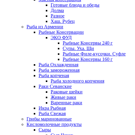
Готовые блюда и обеды
Долма
Разное
Хаш. Рубец
Рыба из Армении
Рыбные Консервации
ЭКО ФУД
Рыбные Консервы 240 г
Супы. Уха. Щи
Рыбные Филе-кусочки. Суфле
Рыбные Консервы 160 г
Рыба Охлажденная
Рыба замороженная
Рыба копченая
Рыба холодного копчения
Раки Севанские
Раковые шейки
Живые раки
Варенные раки
Икра Рыбная
Рыба Свежая
Грибы маринованные
Кисломолочные продукты
Сыры