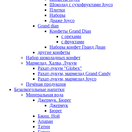
Шоколад с сухофруктами Joyco
Плитки
Наборы
Драже Joyco
Grand dian
Конфеты Grand Dian
с орехами
с фруктами
Наборы конфет Гранд Диан
другие конфеты
Набор шоколадных конфет
Мармелад, Халва, Лукум
Рахат-лукум "Globex"
Рахат-лукум, мармелад Grand Candy
Рахат-лукум, мармелад Joyco
Печёная продукция
Безалкогольные напитки
Минеральная вода
Джермук. Бюрег
Джермук
Бюрег
Бжни. Ной
Апаран
Татни
Гарни