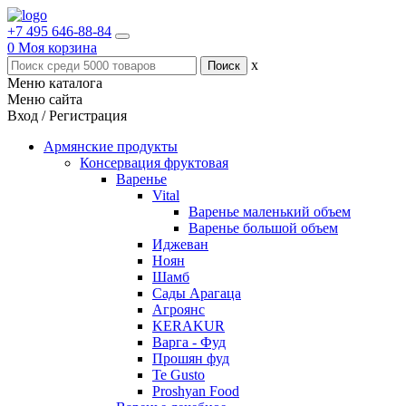
+7 495 646-88-84
0
Моя корзина
x
Меню каталога
Меню сайта
Вход / Регистрация
Армянские продукты
Консервация фруктовая
Варенье
Vital
Варенье маленький объем
Варенье большой объем
Иджеван
Ноян
Шамб
Сады Арагаца
Агроянс
KERAKUR
Варга - Фуд
Прошян фуд
Te Gusto
Proshyan Food