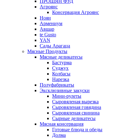
ПРОШЯН ФУД
Агроянс
Консервация Агроянс
Ноян
Армениум
Авшар
te Gusto
YAN
Сады Арагаца
Мясные Продукты
Мясные деликатесы
Бастурма
Суджух
Колбасы
Нарезка
Полуфабрикаты
Эксклюзивные закуски
Мини-рулеты
Сыровяленая вырезка
Сыровяленая говядина
Сыровяленая свинина
Сырные деликатесы
Мясная консервация
Готовые блюда и обеды
Долма