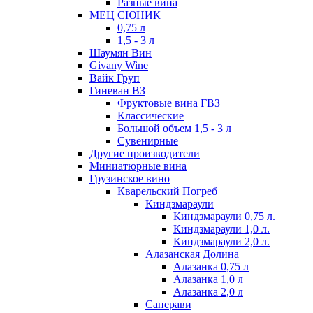
Разные вина
МЕЦ СЮНИК
0,75 л
1,5 - 3 л
Шаумян Вин
Givany Wine
Вайк Груп
Гиневан ВЗ
Фруктовые вина ГВЗ
Классические
Большой объем 1,5 - 3 л
Сувенирные
Другие производители
Миниатюрные вина
Грузинское вино
Кварельский Погреб
Киндзмараули
Киндзмараули 0,75 л.
Киндзмараули 1,0 л.
Киндзмараули 2,0 л.
Алазанская Долина
Алазанка 0,75 л
Алазанка 1,0 л
Алазанка 2,0 л
Саперави