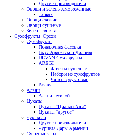
Другие производители
Овощи и зелень замороженные
Tamara
Овощи свежие
Овощи сушеные
Зелень свежая
Сухофрукты. Орехи
Сухофрукты
Подарочная фасовка
Вкус Араратской Долины
IJEVAN Сухофрукты
AREGI
Фрукты сушеные
Наборы из сухофруктов
Чипсы фруктовые
Разное
Алани
Алани весовой
Цукаты
Цукаты "Циацан Ани"
Цукаты "другое"
Чурчхела
Другие производители
Чурчела Дары Армении
Сушеные ягоды