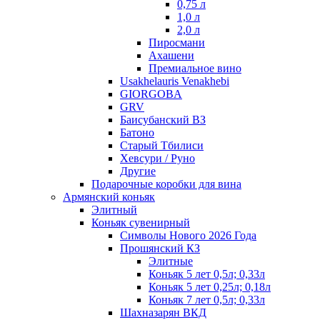
0,75 л
1,0 л
2,0 л
Пиросмани
Ахашени
Премиальное вино
Usakhelauris Venakhebi
GIORGOBA
GRV
Баисубанский ВЗ
Батоно
Старый Тбилиси
Хевсури / Руно
Другие
Подарочные коробки для вина
Армянский коньяк
Элитный
Коньяк сувенирный
Символы Нового 2026 Года
Прошянский КЗ
Элитные
Коньяк 5 лет 0,5л; 0,33л
Коньяк 5 лет 0,25л; 0,18л
Коньяк 7 лет 0,5л; 0,33л
Шахназарян ВКД