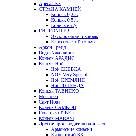
Арегак КЗ
СТРАНА КАМНЕЙ
Коньяк 0,2 л.
Коньяк 0,5 л.
Коньяк в п/у
ГИНЕВАН ВЗ
Эксклюзивный коньяк
Классический коньяк
Аркон Трейд
Веди-Алко коньяк
Коньяк АРАДИС
Коньяк Ной
Ной ЕКВВКА
NOY Very Special
Ной КРЕМЛИН
Ной ЛЕГЕНДА
Коньяк ТАВИНКО
Мргашен
Саят Нова
Коньяк САМКОН
Егвардский ВКЗ
Коньяк MARASI
Другие производители коньяков
Армянские коньяки
Кизлярский КЗ