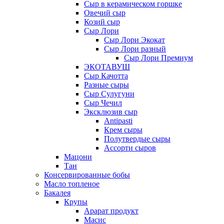
Сыр в керамическом горшке
Овечий сыр
Козий сыр
Сыр Лори
Сыр Лори Экокат
Сыр Лори разный
Сыр Лори Премиум
ЭКОТАВУШ
Сыр Качотта
Разные сыры
Сыр Сулугуни
Сыр Чечил
Эксклюзив сыр
Antipasti
Крем сыры
Полутвердые сыры
Ассорти сыров
Мацони
Тан
Консервированные бобы
Масло топленое
Бакалея
Крупы
Арарат продукт
Масис