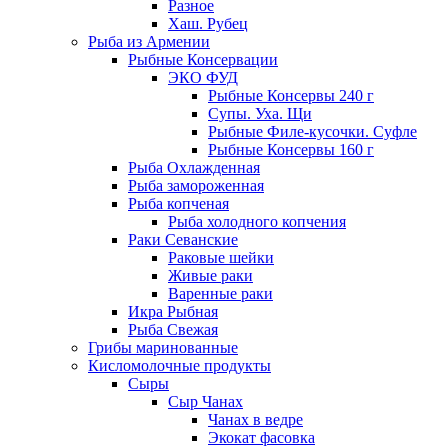
Разное
Хаш. Рубец
Рыба из Армении
Рыбные Консервации
ЭКО ФУД
Рыбные Консервы 240 г
Супы. Уха. Щи
Рыбные Филе-кусочки. Суфле
Рыбные Консервы 160 г
Рыба Охлажденная
Рыба замороженная
Рыба копченая
Рыба холодного копчения
Раки Севанские
Раковые шейки
Живые раки
Варенные раки
Икра Рыбная
Рыба Свежая
Грибы маринованные
Кисломолочные продукты
Сыры
Сыр Чанах
Чанах в ведре
Экокат фасовка