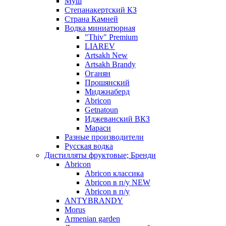
Муш
Степанакертский КЗ
Страна Камней
Водка миниатюрная
"Thiv" Premium
LIAREV
Artsakh New
Artsakh Brandy
Оганян
Прошянский
Миджнаберд
Abricon
Getnatoun
Иджеванский ВКЗ
Мараси
Разные производители
Русская водка
Дистилляты фруктовые; Бренди
Abricon
Abricon классика
Abricon в п/у NEW
Abricon в п/у
ANTYBRANDY
Morus
Armenian garden