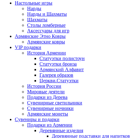
Настольные игры
Нарды
Нарды и Шахматы
Шахматы
Столы ломберные
Аксессуары для игр
Армянские Этно Ковры
Армянские ковры
VIP подарки
История Армении
Статуэтки полистоун
Статуэтки бронза
Армянский Алфавит
Галерея образов
Церкви.Статуэтки
История России
Мировые деятели
Подарки из Дерева
Сувенирные светильники
Сувенирные ночники
Армянские монеты
Сувениры и подарки
Подарки из Армении
Деревянные изделия
Деревянные подставки для напитков