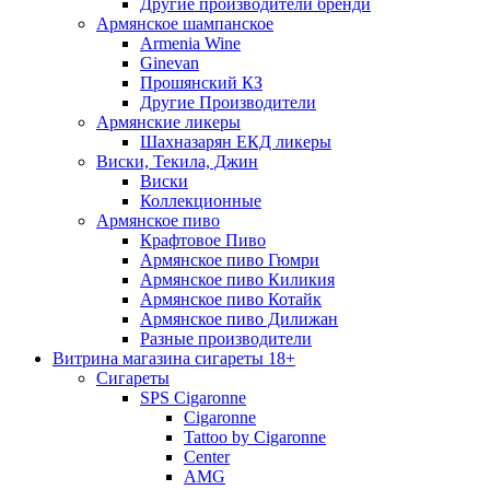
Другие производители бренди
Армянское шампанское
Armenia Wine
Ginevan
Прошянский КЗ
Другие Производители
Армянские ликеры
Шахназарян ЕКД ликеры
Виски, Текила, Джин
Виски
Коллекционные
Армянское пиво
Крафтовое Пиво
Армянское пиво Гюмри
Армянское пиво Киликия
Армянское пиво Котайк
Армянское пиво Дилижан
Разные производители
Витрина магазина сигареты 18+
Cигареты
SPS Cigaronne
Сigaronne
Tattoo by Cigaronne
Center
AMG