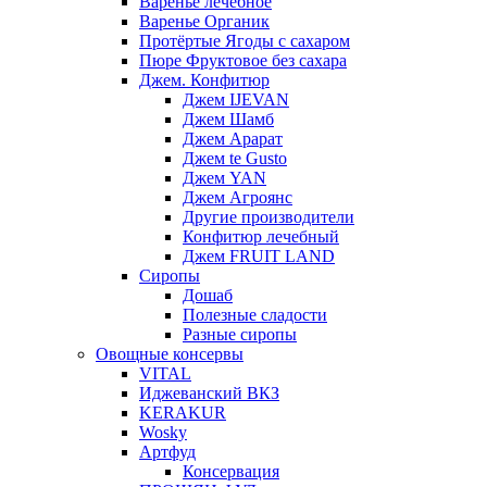
Варенье лечебное
Варенье Органик
Протёртые Ягоды с сахаром
Пюре Фруктовое без сахара
Джем. Конфитюр
Джем IJEVAN
Джем Шамб
Джем Арарат
Джем te Gusto
Джем YAN
Джем Агроянс
Другие производители
Конфитюр лечебный
Джем FRUIT LAND
Сиропы
Дошаб
Полезные сладости
Разные сиропы
Овощные консервы
VITAL
Иджеванский ВКЗ
KERAKUR
Wosky
Артфуд
Консервация