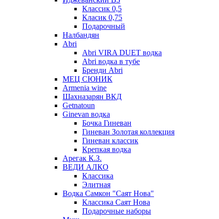
Классик 0,5
Класик 0,75
Подарочный
Налбандян
Abri
Abri VIRA DUET водка
Abri водка в тубе
Бренди Abri
МЕЦ СЮНИК
Armenia wine
Шахназарян ВКД
Getnatoun
Ginevan водка
Бочка Гиневан
Гиневан Золотая коллекция
Гиневан классик
Крепкая водка
Арегак К.З.
ВЕДИ АЛКО
Классика
Элитная
Водка Самкон "Саят Нова"
Классика Саят Нова
Подарочные наборы