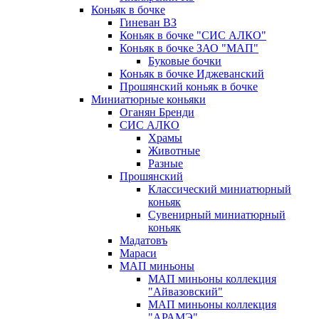
Коньяк в бочке
Гиневан ВЗ
Коньяк в бочке "СИС АЛКО"
Коньяк в бочке ЗАО "МАП"
Буковые бочки
Коньяк в бочке Иджеванский
Прошянский коньяк в бочке
Миниатюрные коньяки
Оганян Бренди
СИС АЛКО
Храмы
Животные
Разные
Прошянский
Классический миниатюрный
коньяк
Сувенирный миниатюрный
коньяк
Мадатовъ
Мараси
МАП миньоны
МАП миньоны коллекция
"Айвазовский"
МАП миньоны коллекция
"АРАМЭ"