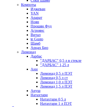
Соки Шамб
Компоты
Иджеван
YAN
Арарат
Ноян
Прошян Фуд
Агроянс
Витал
te Gusto
Шамб
Арцах Био
Лимонад
Дарбас
"ДАРБАС" 0,5 л в стекле
"ДАРБАС" 1,25 л
Ани
Лимонад 0,5 л ПЭТ
Лимонад 0,5 л ст
Лимонад 1,0 л ПЭТ
Лимонад 1,5 л ПЭТ
Ануш
Натахтари
Натахтари 0,5 л
Натахтари 1 л ПЭТ