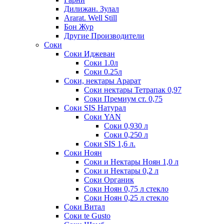
Дилижан. Зулал
Ararat. Well Still
Бон Жур
Другие Производители
Соки
Соки Иджеван
Соки 1.0л
Соки 0.25л
Соки, нектары Арарат
Соки нектары Тетрапак 0,97
Соки Премиум ст. 0,75
Соки SIS Натурал
Соки YAN
Соки 0,930 л
Соки 0,250 л
Соки SIS 1,6 л.
Соки Ноян
Соки и Нектары Ноян 1,0 л
Соки и Нектары 0,2 л
Соки Органик
Соки Ноян 0,75 л стекло
Соки Ноян 0,25 л стекло
Соки Витал
Соки te Gusto