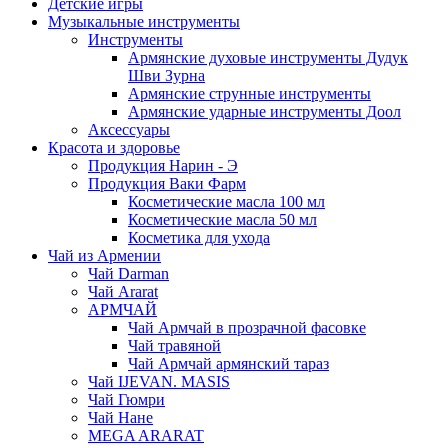
Детские игры
Музыкальные инструменты
Инструменты
Армянские духовые инструменты Дудук
Шви Зурна
Армянские струнные инструменты
Армянские ударные инструменты Доол
Аксессуары
Красота и здоровье
Продукция Нарин - Э
Продукция Ваки Фарм
Косметические масла 100 мл
Косметические масла 50 мл
Косметика для ухода
Чай из Армении
Чай Darman
Чай Ararat
АРМЧАЙ
Чай Армчай в прозрачной фасовке
Чай травяной
Чай Армчай армянский тараз
Чай IJEVAN. MASIS
Чай Гюмри
Чай Нане
MEGA ARARAT