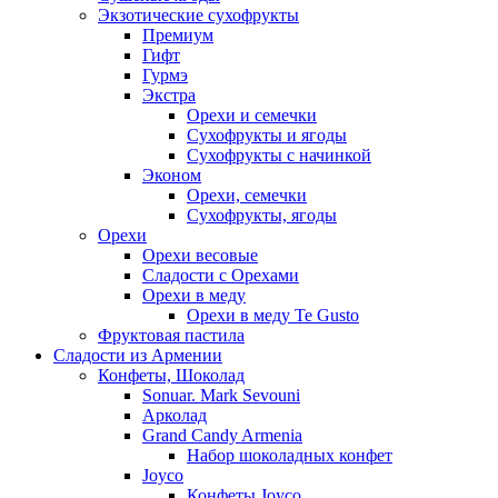
Экзотические сухофрукты
Премиум
Гифт
Гурмэ
Экстра
Орехи и семечки
Сухофрукты и ягоды
Сухофрукты с начинкой
Эконом
Орехи, семечки
Сухофрукты, ягоды
Орехи
Орехи весовые
Сладости с Орехами
Орехи в меду
Орехи в меду Te Gusto
Фруктовая пастила
Сладости из Армении
Конфеты, Шоколад
Sonuar. Mark Sevouni
Арколад
Grand Candy Armenia
Набор шоколадных конфет
Joyco
Конфеты Joyco