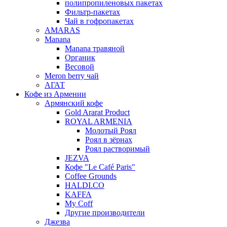
полипропиленовых пакетах
Фильтр-пакетах
Чай в гофропакетах
AMARAS
Manana
Manana травяной
Органик
Весовой
Meron berry чай
АГАТ
Кофе из Армении
Армянский кофе
Gold Ararat Product
ROYAL ARMENIA
Молотый Роял
Роял в зёрнах
Роял растворимый
JEZVA
Кофе "Le Café Paris"
Coffee Grounds
HALDI.CO
KAFFA
My Coff
Другие производители
Джезва