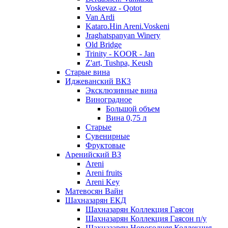
Voskevaz - Qotot
Van Ardi
Kataro.Hin Areni.Voskeni
Jraghatspanyan Winery
Old Bridge
Trinity - KOOR - Jan
Z'art, Tushpa, Keush
Старые вина
Иджеванский ВК3
Эксклюзивные вина
Виноградное
Большой объем
Вина 0,75 л
Старые
Сувенирные
Фруктовые
Аренийский ВЗ
Areni
Areni fruits
Areni Key
Матевосян Вайн
Шахназарян ЕКД
Шахназарян Коллекция Гаясон
Шахназарян Коллекция Гаясон п/у
Шахназарян Новогодняя Коллекция