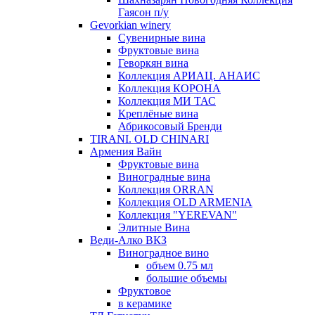
Гаясон п/у
Gevorkian winery
Сувенирные вина
Фруктовые вина
Геворкян вина
Коллекция АРИАЦ. АНАИС
Коллекция КОРОНА
Коллекция МИ ТАС
Креплёные вина
Абрикосовый Бренди
TIRANI. OLD CHINARI
Армения Вайн
Фруктовые вина
Виноградные вина
Коллекция ORRAN
Коллекция OLD ARMENIA
Коллекция "YEREVAN"
Элитные Вина
Веди-Алко ВКЗ
Виноградное вино
объем 0.75 мл
большие объемы
Фруктовое
в керамике