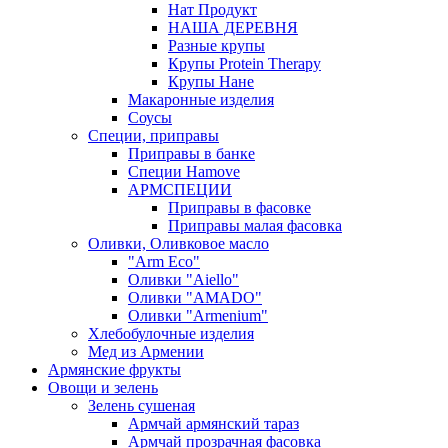
Нат Продукт
НАША ДЕРЕВНЯ
Разные крупы
Крупы Protein Therapy
Крупы Нане
Макаронные изделия
Соусы
Специи, приправы
Приправы в банке
Специи Hamove
АРМСПЕЦИИ
Приправы в фасовке
Приправы малая фасовка
Оливки, Оливковое масло
"Arm Eco"
Оливки "Aiello"
Оливки "AMADO"
Оливки "Armenium"
Хлебобулочные изделия
Мед из Армении
Армянские фрукты
Овощи и зелень
Зелень сушеная
Армчай армянский тараз
Армчай прозрачная фасовка