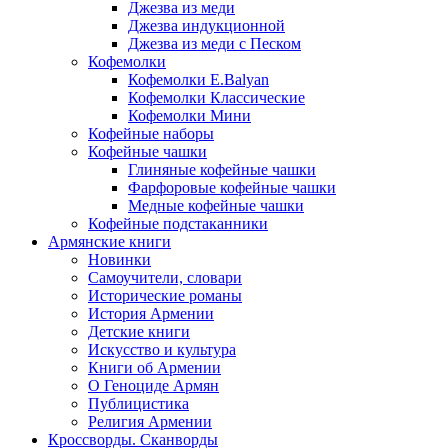
Джезва из меди
Джезва индукционной
Джезва из меди с Песком
Кофемолки
Кофемолки E.Balyan
Кофемолки Классические
Кофемолки Мини
Кофейные наборы
Кофейные чашки
Глиняные кофейные чашки
Фарфоровые кофейные чашки
Медные кофейные чашки
Кофейные подстаканники
Армянские книги
Новинки
Самоучители, словари
Исторические романы
История Армении
Детские книги
Иcкусство и культура
Книги об Армении
О Геноциде Армян
Публицистика
Религия Армении
Кроссворды. Сканворды