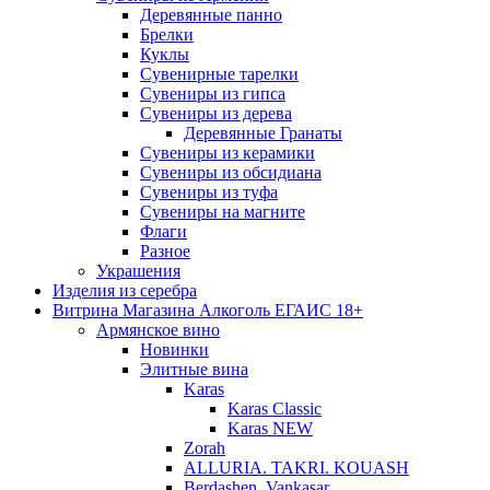
Деревянные панно
Брелки
Куклы
Сувенирные тарелки
Сувениры из гипса
Сувениры из дерева
Деревянные Гранаты
Сувениры из керамики
Сувениры из обсидиана
Сувениры из туфа
Сувениры на магните
Флаги
Разное
Украшения
Изделия из серебра
Витрина Магазина Алкоголь ЕГАИС 18+
Армянское вино
Новинки
Элитные вина
Karas
Karas Classic
Karas NEW
Zorah
ALLURIA. TAKRI. KOUASH
Berdashen. Vankasar