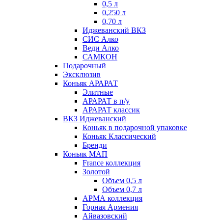
0,5 л
0,250 л
0,70 л
Иджеванский ВКЗ
СИС Алко
Веди Алко
САМКОН
Подарочный
Эксклюзив
Коньяк АРАРАТ
Элитные
АРАРАТ в п/у
АРАРАТ классик
ВКЗ Иджеванский
Коньяк в подарочной упаковке
Коньяк Классический
Бренди
Коньяк МАП
France коллекция
Золотой
Объем 0,5 л
Объем 0,7 л
АРМА коллекция
Горная Армения
Айвазовский