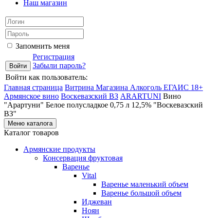
Наш магазин
Запомнить меня
Регистрация
Забыли пароль?
Войти как пользователь:
Главная страница
Витрина Магазина Алкоголь ЕГАИС 18+
Армянское вино
Воскевазский ВЗ
ARARTUNI
Bинo
"Арартуни" Белое полусладкое 0,75 л 12,5% "Воскевазский
ВЗ"
Меню каталога
Каталог товаров
Армянские продукты
Консервация фруктовая
Варенье
Vital
Варенье маленький объем
Варенье большой объем
Иджеван
Ноян