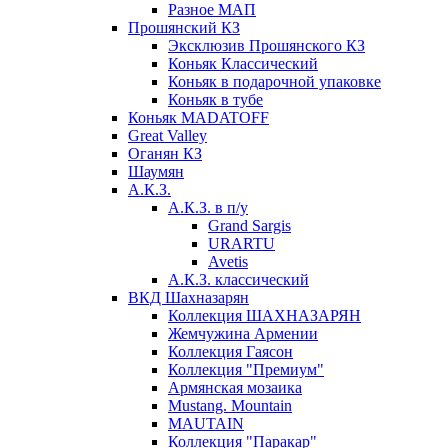
Разное МАП
Прошянский КЗ
Эксклюзив Прошянского КЗ
Коньяк Классический
Коньяк в подарочной упаковке
Коньяк в тубе
Коньяк MADATOFF
Great Valley
Оганян КЗ
Шаумян
А.К.З.
А.К.З. в п/у
Grand Sargis
URARTU
Avetis
А.К.З. классический
ВКД Шахназарян
Коллекция ШАХНАЗАРЯН
Жемчужина Армении
Коллекция Гаясон
Коллекция "Премиум"
Армянская мозаика
Mustang. Mountain
MAUTAIN
Коллекция "Паракар"