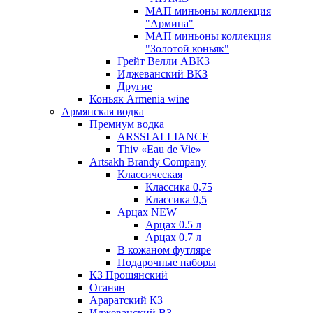
МАП миньоны коллекция
"Армина"
МАП миньоны коллекция
"Золотой коньяк"
Грейт Велли АВКЗ
Иджеванский ВКЗ
Другие
Коньяк Armenia wine
Армянская водка
Премиум водка
ARSSI ALLIANCE
Thiv «Eau de Vie»
Artsakh Brandy Company
Классическая
Классика 0,75
Классика 0,5
Арцах NEW
Арцах 0.5 л
Арцах 0.7 л
В кожаном футляре
Подарочные наборы
КЗ Прошянский
Оганян
Араратский КЗ
Иджеванский ВЗ