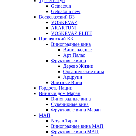
ТД Гетнатун
Getnatoun
Getnatoun new
Воскевазский ВЗ
VOSKEVAZ
ARARTUNI
VOSKEVAZ ELITE
Прошянский КЗ
Виноградные вина
Виноградные
Арт Палас
Фруктовые вина
Дерево Жизни
Органические вина
Арцруни
Элитные Вина
Гордость Нации
Винный дом Маран
Виноградные вина
Сувенирные вина
Фруктовые вина Маран
МАП
Noyan Tapan
Виноградные вина МАП
Фруктовые вина МАП