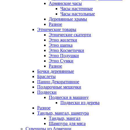
Армянские часы
Часы настенные
Часы настольные
Деревянные храмы
Разное
Этнические товары
Этнические скатерти
Этно жилетки
Этно шапка
Этно Косметички
Этно Подушки
Этно Сумки
Разное
Бочки деревянные
Браслеты
Панно Декоративное
Подарочные мешочки
Подвески
Подвески в машину
Подвески из дерева
Разное
Тандыр, мангал, шампура
Тандыр, мангал
Шампура для мяса
Сувениры из Армении