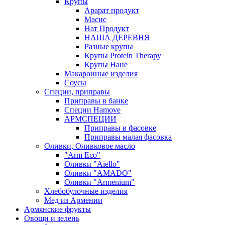
Крупы
Арарат продукт
Масис
Нат Продукт
НАША ДЕРЕВНЯ
Разные крупы
Крупы Protein Therapy
Крупы Нане
Макаронные изделия
Соусы
Специи, приправы
Приправы в банке
Специи Hamove
АРМСПЕЦИИ
Приправы в фасовке
Приправы малая фасовка
Оливки, Оливковое масло
"Arm Eco"
Оливки "Aiello"
Оливки "AMADO"
Оливки "Armenium"
Хлебобулочные изделия
Мед из Армении
Армянские фрукты
Овощи и зелень