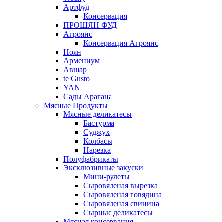
Артфуд
Консервация
ПРОШЯН ФУД
Агроянс
Консервация Агроянс
Ноян
Армениум
Авшар
te Gusto
YAN
Сады Арагаца
Мясные Продукты
Мясные деликатесы
Бастурма
Суджух
Колбасы
Нарезка
Полуфабрикаты
Эксклюзивные закуски
Мини-рулеты
Сыровяленая вырезка
Сыровяленая говядина
Сыровяленая свинина
Сырные деликатесы
Мясная консервация