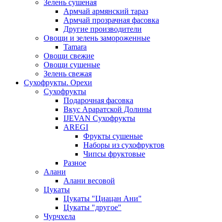
Зелень сушеная
Армчай армянский тараз
Армчай прозрачная фасовка
Другие производители
Овощи и зелень замороженные
Tamara
Овощи свежие
Овощи сушеные
Зелень свежая
Сухофрукты. Орехи
Сухофрукты
Подарочная фасовка
Вкус Араратской Долины
IJEVAN Сухофрукты
AREGI
Фрукты сушеные
Наборы из сухофруктов
Чипсы фруктовые
Разное
Алани
Алани весовой
Цукаты
Цукаты "Циацан Ани"
Цукаты "другое"
Чурчхела