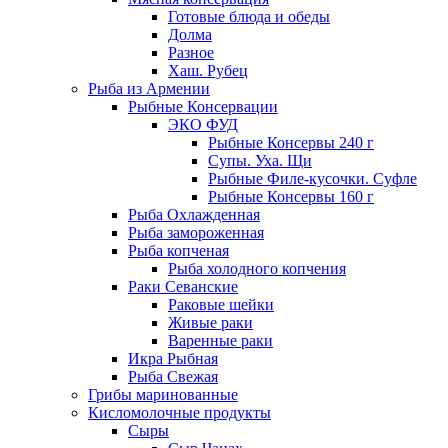
Готовые блюда и обеды
Долма
Разное
Хаш. Рубец
Рыба из Армении
Рыбные Консервации
ЭКО ФУД
Рыбные Консервы 240 г
Супы. Уха. Щи
Рыбные Филе-кусочки. Суфле
Рыбные Консервы 160 г
Рыба Охлажденная
Рыба замороженная
Рыба копченая
Рыба холодного копчения
Раки Севанские
Раковые шейки
Живые раки
Варенные раки
Икра Рыбная
Рыба Свежая
Грибы маринованные
Кисломолочные продукты
Сыры