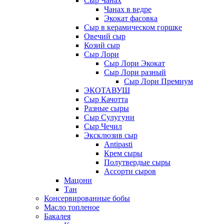
Сыр Чанах
Чанах в ведре
Экокат фасовка
Сыр в керамическом горшке
Овечий сыр
Козий сыр
Сыр Лори
Сыр Лори Экокат
Сыр Лори разный
Сыр Лори Премиум
ЭКОТАВУШ
Сыр Качотта
Разные сыры
Сыр Сулугуни
Сыр Чечил
Эксклюзив сыр
Antipasti
Крем сыры
Полутвердые сыры
Ассорти сыров
Мацони
Тан
Консервированные бобы
Масло топленое
Бакалея