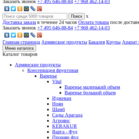
Заказать звонок
+7 495 646-88-84
+7 968 462-14-03
x
Доставка заказа
в течение 24 часов
Оплата товара
после достав
Заказать звонок
+7 495 646-88-84
+7 968 462-14-03
Главная страница
Армянские продукты
Бакалея
Крупы
Арарат 
Меню каталога
Каталог товаров
Армянские продукты
Консервация фруктовая
Варенье
Vital
Варенье маленький объем
Варенье большой объем
Иджеван
Ноян
Шамб
Сады Арагаца
Агроянс
KERAKUR
Варга - Фуд
Прошян фуд