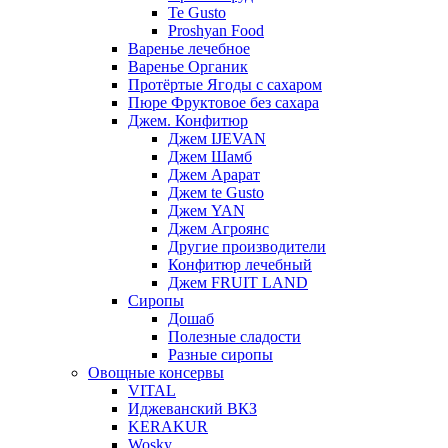
Te Gusto
Proshyan Food
Варенье лечебное
Варенье Органик
Протёртые Ягоды с сахаром
Пюре Фруктовое без сахара
Джем. Конфитюр
Джем IJEVAN
Джем Шамб
Джем Арарат
Джем te Gusto
Джем YAN
Джем Агроянс
Другие производители
Конфитюр лечебный
Джем FRUIT LAND
Сиропы
Дошаб
Полезные сладости
Разные сиропы
Овощные консервы
VITAL
Иджеванский ВКЗ
KERAKUR
Wosky