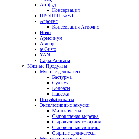
Артфуд
Консервация
ПРОШЯН ФУД
Агроянс
Консервация Агроянс
Ноян
Армениум
Авшар
te Gusto
YAN
Сады Арагаца
Мясные Продукты
Мясные деликатесы
Бастурма
Суджух
Колбасы
Нарезка
Полуфабрикаты
Эксклюзивные закуски
Мини-рулеты
Сыровяленая вырезка
Сыровяленая говядина
Сыровяленая свинина
Сырные деликатесы
Мясная консервация