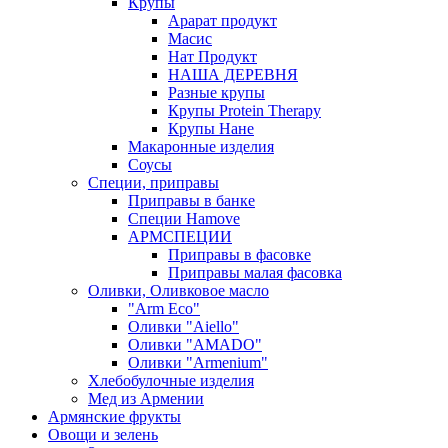
Крупы
Арарат продукт
Масис
Нат Продукт
НАША ДЕРЕВНЯ
Разные крупы
Крупы Protein Therapy
Крупы Нане
Макаронные изделия
Соусы
Специи, приправы
Приправы в банке
Специи Hamove
АРМСПЕЦИИ
Приправы в фасовке
Приправы малая фасовка
Оливки, Оливковое масло
"Arm Eco"
Оливки "Aiello"
Оливки "AMADO"
Оливки "Armenium"
Хлебобулочные изделия
Мед из Армении
Армянские фрукты
Овощи и зелень