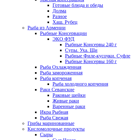
Готовые блюда и обеды
Долма
Разное
Хаш. Рубец
Рыба из Армении
Рыбные Консервации
ЭКО ФУД
Рыбные Консервы 240 г
Супы. Уха. Щи
Рыбные Филе-кусочки. Суфле
Рыбные Консервы 160 г
Рыба Охлажденная
Рыба замороженная
Рыба копченая
Рыба холодного копчения
Раки Севанские
Раковые шейки
Живые раки
Варенные раки
Икра Рыбная
Рыба Свежая
Грибы маринованные
Кисломолочные продукты
Сыры