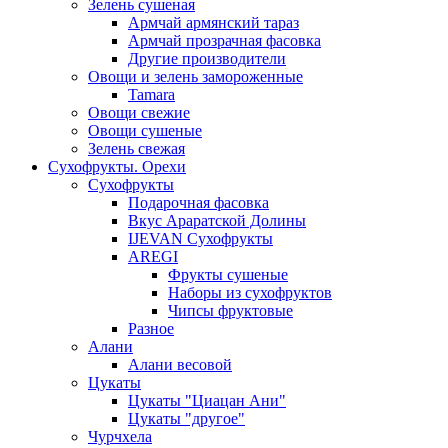
Зелень сушеная
Армчай армянский тараз
Армчай прозрачная фасовка
Другие производители
Овощи и зелень замороженные
Tamara
Овощи свежие
Овощи сушеные
Зелень свежая
Сухофрукты. Орехи
Сухофрукты
Подарочная фасовка
Вкус Араратской Долины
IJEVAN Сухофрукты
AREGI
Фрукты сушеные
Наборы из сухофруктов
Чипсы фруктовые
Разное
Алани
Алани весовой
Цукаты
Цукаты "Циацан Ани"
Цукаты "другое"
Чурчхела