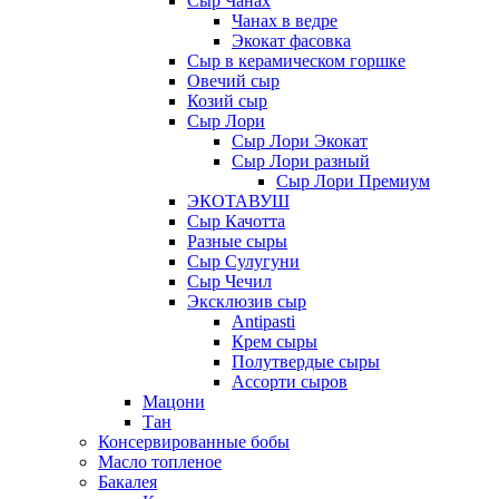
Сыр Чанах
Чанах в ведре
Экокат фасовка
Сыр в керамическом горшке
Овечий сыр
Козий сыр
Сыр Лори
Сыр Лори Экокат
Сыр Лори разный
Сыр Лори Премиум
ЭКОТАВУШ
Сыр Качотта
Разные сыры
Сыр Сулугуни
Сыр Чечил
Эксклюзив сыр
Antipasti
Крем сыры
Полутвердые сыры
Ассорти сыров
Мацони
Тан
Консервированные бобы
Масло топленое
Бакалея