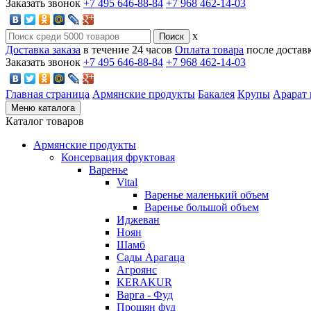
Заказать звонок
+7 495 646-88-84
+7 968 462-14-03
x
Доставка заказа
в течение 24 часов
Оплата товара
после достав
Заказать звонок
+7 495 646-88-84
+7 968 462-14-03
Главная страница
Армянские продукты
Бакалея
Крупы
Арарат 
Меню каталога
Каталог товаров
Армянские продукты
Консервация фруктовая
Варенье
Vital
Варенье маленький объем
Варенье большой объем
Иджеван
Ноян
Шамб
Сады Арагаца
Агроянс
KERAKUR
Варга - Фуд
Прошян фуд