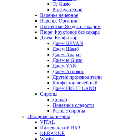
Te Gusto
Proshyan Food
Варенье лечебное
Варенье Органик
Протёртые Ягоды с сахаром
Пюре Фруктовое без сахара
Джем. Конфитюр
Джем IJEVAN
Джем Шамб
Джем Арарат
Джем te Gusto
Джем YAN
Джем Агроянс
Другие производители
Конфитюр лечебный
Джем FRUIT LAND
Сиропы
Дошаб
Полезные сладости
Разные сиропы
Овощные консервы
VITAL
Иджеванский ВКЗ
KERAKUR
Wosky