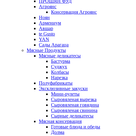
ПРОШЯН ФУД
Агроянс
Консервация Агроянс
Ноян
Армениум
Авшар
te Gusto
YAN
Сады Арагаца
Мясные Продукты
Мясные деликатесы
Бастурма
Суджух
Колбасы
Нарезка
Полуфабрикаты
Эксклюзивные закуски
Мини-рулеты
Сыровяленая вырезка
Сыровяленая говядина
Сыровяленая свинина
Сырные деликатесы
Мясная консервация
Готовые блюда и обеды
Долма