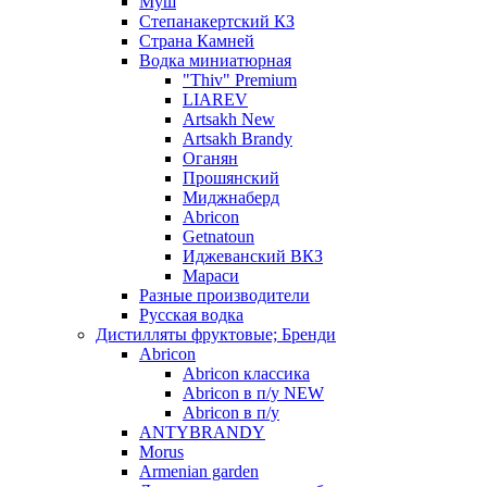
Муш
Степанакертский КЗ
Страна Камней
Водка миниатюрная
"Thiv" Premium
LIAREV
Artsakh New
Artsakh Brandy
Оганян
Прошянский
Миджнаберд
Abricon
Getnatoun
Иджеванский ВКЗ
Мараси
Разные производители
Русская водка
Дистилляты фруктовые; Бренди
Abricon
Abricon классика
Abricon в п/у NEW
Abricon в п/у
ANTYBRANDY
Morus
Armenian garden