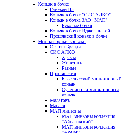
Коньяк в бочке
Гиневан ВЗ
Коньяк в бочке "СИС АЛКО"
Коньяк в бочке ЗАО "МАП"
Буковые бочки
Коньяк в бочке Иджеванский
Прошянский коньяк в бочке
Миниатюрные коньяки
Оганян Бренди
СИС АЛКО
Храмы
Животные
Разные
Прошянский
Классический миниатюрный
коньяк
Сувенирный миниатюрный
коньяк
Мадатовъ
Мараси
МАП миньоны
МАП миньоны коллекция
"Айвазовский"
МАП миньоны коллекция
"АРАМЭ"