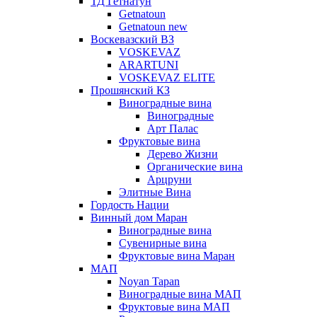
ТД Гетнатун
Getnatoun
Getnatoun new
Воскевазский ВЗ
VOSKEVAZ
ARARTUNI
VOSKEVAZ ELITE
Прошянский КЗ
Виноградные вина
Виноградные
Арт Палас
Фруктовые вина
Дерево Жизни
Органические вина
Арцруни
Элитные Вина
Гордость Нации
Винный дом Маран
Виноградные вина
Сувенирные вина
Фруктовые вина Маран
МАП
Noyan Tapan
Виноградные вина МАП
Фруктовые вина МАП