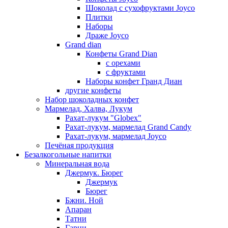
Шоколад с сухофруктами Joyco
Плитки
Наборы
Драже Joyco
Grand dian
Конфеты Grand Dian
с орехами
с фруктами
Наборы конфет Гранд Диан
другие конфеты
Набор шоколадных конфет
Мармелад, Халва, Лукум
Рахат-лукум "Globex"
Рахат-лукум, мармелад Grand Candy
Рахат-лукум, мармелад Joyco
Печёная продукция
Безалкогольные напитки
Минеральная вода
Джермук. Бюрег
Джермук
Бюрег
Бжни. Ной
Апаран
Татни
Гарни