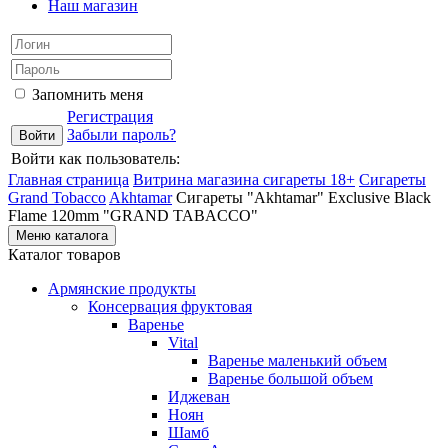
Наш магазин
Запомнить меня
Регистрация
Забыли пароль?
Войти как пользователь:
Главная страница
Витрина магазина сигареты 18+
Cигареты
Grand Tobacco
Akhtamar
Сигареты "Akhtamar" Exclusive Black
Flame 120mm "GRAND TABACCO"
Меню каталога
Каталог товаров
Армянские продукты
Консервация фруктовая
Варенье
Vital
Варенье маленький объем
Варенье большой объем
Иджеван
Ноян
Шамб