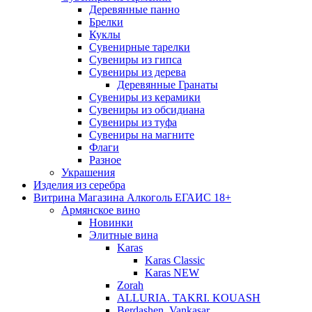
Деревянные панно
Брелки
Куклы
Сувенирные тарелки
Сувениры из гипса
Сувениры из дерева
Деревянные Гранаты
Сувениры из керамики
Сувениры из обсидиана
Сувениры из туфа
Сувениры на магните
Флаги
Разное
Украшения
Изделия из серебра
Витрина Магазина Алкоголь ЕГАИС 18+
Армянское вино
Новинки
Элитные вина
Karas
Karas Classic
Karas NEW
Zorah
ALLURIA. TAKRI. KOUASH
Berdashen. Vankasar