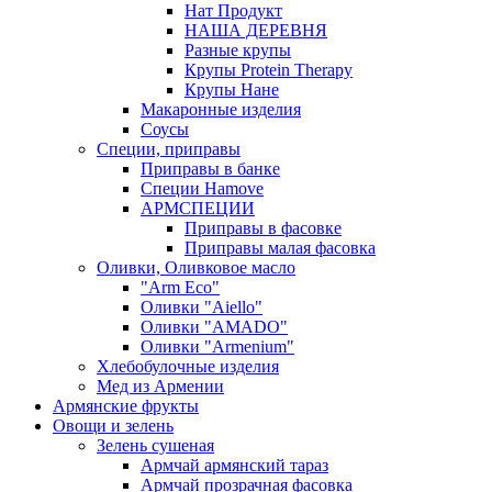
Нат Продукт
НАША ДЕРЕВНЯ
Разные крупы
Крупы Protein Therapy
Крупы Нане
Макаронные изделия
Соусы
Специи, приправы
Приправы в банке
Специи Hamove
АРМСПЕЦИИ
Приправы в фасовке
Приправы малая фасовка
Оливки, Оливковое масло
"Arm Eco"
Оливки "Aiello"
Оливки "AMADO"
Оливки "Armenium"
Хлебобулочные изделия
Мед из Армении
Армянские фрукты
Овощи и зелень
Зелень сушеная
Армчай армянский тараз
Армчай прозрачная фасовка