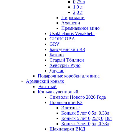
0,75 л
1,0 л
2,0 л
Пиросмани
Ахашени
Премиальное вино
Usakhelauris Venakhebi
GIORGOBA
GRV
Баисубанский ВЗ
Батоно
Старый Тбилиси
Хевсури / Руно
Другие
Подарочные коробки для вина
Армянский коньяк
Элитный
Коньяк сувенирный
Символы Нового 2026 Года
Прошянский КЗ
Элитные
Коньяк 5 лет 0,5л; 0,33л
Коньяк 5 лет 0,25л; 0,18л
Коньяк 7 лет 0,5л; 0,33л
Шахназарян ВКД