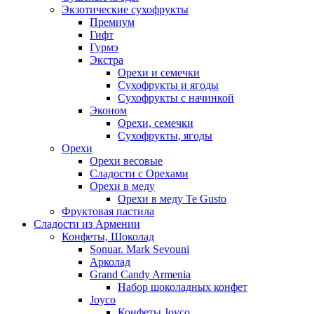
Экзотические сухофрукты
Премиум
Гифт
Гурмэ
Экстра
Орехи и семечки
Сухофрукты и ягоды
Сухофрукты с начинкой
Эконом
Орехи, семечки
Сухофрукты, ягоды
Орехи
Орехи весовые
Сладости с Орехами
Орехи в меду
Орехи в меду Te Gusto
Фруктовая пастила
Сладости из Армении
Конфеты, Шоколад
Sonuar. Mark Sevouni
Арколад
Grand Candy Armenia
Набор шоколадных конфет
Joyco
Конфеты Joyco