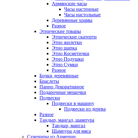
Армянские часы
Часы настенные
Часы настольные
Деревянные храмы
Разное
Этнические товары
Этнические скатерти
Этно жилетки
Этно шапка
Этно Косметички
Этно Подушки
Этно Сумки
Разное
Бочки деревянные
Браслеты
Панно Декоративное
Подарочные мешочки
Подвески
Подвески в машину
Подвески из дерева
Разное
Тандыр, мангал, шампура
Тандыр, мангал
Шампура для мяса
Сувениры из Армении