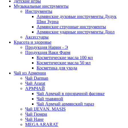
Детские игры
Музыкальные инструменты
Инструменты
Армянские духовые инструменты Дудук
Шви Зурна
Армянские струнные инструменты
Армянские ударные инструменты Доол
Аксессуары
Красота и здоровье
Продукция Нарин - Э
Продукция Ваки Фарм
Косметические масла 100 мл
Косметические масла 50 мл
Косметика для ухода
Чай из Армении
Чай Darman
Чай Ararat
АРМЧАЙ
Чай Армчай в прозрачной фасовке
Чай травяной
Чай Армчай армянский тараз
Чай IJEVAN. MASIS
Чай Гюмри
Чай Нане
MEGA ARARAT