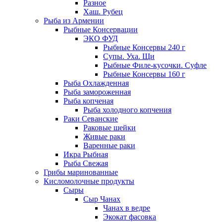
Разное
Хаш. Рубец
Рыба из Армении
Рыбные Консервации
ЭКО ФУД
Рыбные Консервы 240 г
Супы. Уха. Щи
Рыбные Филе-кусочки. Суфле
Рыбные Консервы 160 г
Рыба Охлажденная
Рыба замороженная
Рыба копченая
Рыба холодного копчения
Раки Севанские
Раковые шейки
Живые раки
Варенные раки
Икра Рыбная
Рыба Свежая
Грибы маринованные
Кисломолочные продукты
Сыры
Сыр Чанах
Чанах в ведре
Экокат фасовка