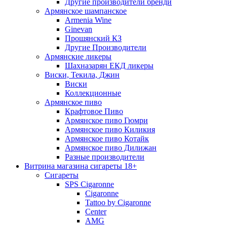
Другие производители бренди
Армянское шампанское
Armenia Wine
Ginevan
Прошянский КЗ
Другие Производители
Армянские ликеры
Шахназарян ЕКД ликеры
Виски, Текила, Джин
Виски
Коллекционные
Армянское пиво
Крафтовое Пиво
Армянское пиво Гюмри
Армянское пиво Киликия
Армянское пиво Котайк
Армянское пиво Дилижан
Разные производители
Витрина магазина сигареты 18+
Cигареты
SPS Cigaronne
Сigaronne
Tattoo by Cigaronne
Center
AMG