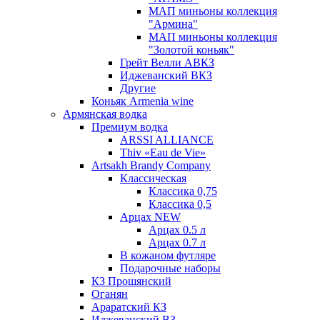
МАП миньоны коллекция
"Армина"
МАП миньоны коллекция
"Золотой коньяк"
Грейт Велли АВКЗ
Иджеванский ВКЗ
Другие
Коньяк Armenia wine
Армянская водка
Премиум водка
ARSSI ALLIANCE
Thiv «Eau de Vie»
Artsakh Brandy Company
Классическая
Классика 0,75
Классика 0,5
Арцах NEW
Арцах 0.5 л
Арцах 0.7 л
В кожаном футляре
Подарочные наборы
КЗ Прошянский
Оганян
Араратский КЗ
Иджеванский ВЗ