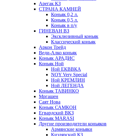
Арегак КЗ
СТРАНА КАМНЕЙ
Коньяк 0,2 л.
Коньяк 0,5 л.
Коньяк в п/у
ГИНЕВАН ВЗ
Эксклюзивный коньяк
Классический коньяк
Аркон Трейд
Веди-Алко коньяк
Коньяк АРАДИС
Коньяк Ной
Ной ЕКВВКА
NOY Very Special
Ной КРЕМЛИН
Ной ЛЕГЕНДА
Коньяк ТАВИНКО
Мргашен
Саят Нова
Коньяк САМКОН
Егвардский ВКЗ
Коньяк MARASI
Другие производители коньяков
Армянские коньяки
Кизлярский КЗ