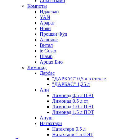
Соки Шамб
Компоты
Иджеван
YAN
Арарат
Ноян
Прошян Фуд
Агроянс
Витал
te Gusto
Шамб
Арцах Био
Лимонад
Дарбас
"ДАРБАС" 0,5 л в стекле
"ДАРБАС" 1,25 л
Ани
Лимонад 0,5 л ПЭТ
Лимонад 0,5 л ст
Лимонад 1,0 л ПЭТ
Лимонад 1,5 л ПЭТ
Ануш
Натахтари
Натахтари 0,5 л
Натахтари 1 л ПЭТ