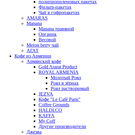
полипропиленовых пакетах
Фильтр-пакетах
Чай в гофропакетах
AMARAS
Manana
Manana травяной
Органик
Весовой
Meron berry чай
АГАТ
Кофе из Армении
Армянский кофе
Gold Ararat Product
ROYAL ARMENIA
Молотый Роял
Роял в зёрнах
Роял растворимый
JEZVA
Кофе "Le Café Paris"
Coffee Grounds
HALDI.CO
KAFFA
My Coff
Другие производители
Джезва