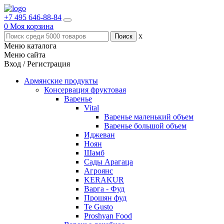
+7 495 646-88-84
0
Моя корзина
x
Меню каталога
Меню сайта
Вход / Регистрация
Армянские продукты
Консервация фруктовая
Варенье
Vital
Варенье маленький объем
Варенье большой объем
Иджеван
Ноян
Шамб
Сады Арагаца
Агроянс
KERAKUR
Варга - Фуд
Прошян фуд
Te Gusto
Proshyan Food