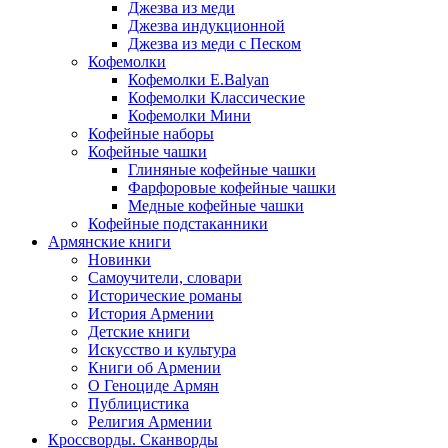
Джезва из меди
Джезва индукционной
Джезва из меди с Песком
Кофемолки
Кофемолки E.Balyan
Кофемолки Классические
Кофемолки Мини
Кофейные наборы
Кофейные чашки
Глиняные кофейные чашки
Фарфоровые кофейные чашки
Медные кофейные чашки
Кофейные подстаканники
Армянские книги
Новинки
Самоучители, словари
Исторические романы
История Армении
Детские книги
Иcкусство и культура
Книги об Армении
О Геноциде Армян
Публицистика
Религия Армении
Кроссворды. Сканворды