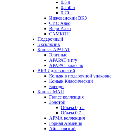
0,5 л
0,250 л
0,70 л
Иджеванский ВКЗ
СИС Алко
Веди Алко
САМКОН
Подарочный
Эксклюзив
Коньяк АРАРАТ
Элитные
АРАРАТ в п/у
АРАРАТ классик
ВКЗ Иджеванский
Коньяк в подарочной упаковке
Коньяк Классический
Бренди
Коньяк МАП
France коллекция
Золотой
Объем 0,5 л
Объем 0,7 л
АРМА коллекция
Горная Армения
Айвазовский