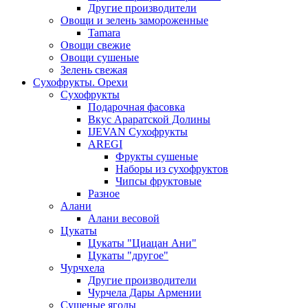
Другие производители
Овощи и зелень замороженные
Tamara
Овощи свежие
Овощи сушеные
Зелень свежая
Сухофрукты. Орехи
Сухофрукты
Подарочная фасовка
Вкус Араратской Долины
IJEVAN Сухофрукты
AREGI
Фрукты сушеные
Наборы из сухофруктов
Чипсы фруктовые
Разное
Алани
Алани весовой
Цукаты
Цукаты "Циацан Ани"
Цукаты "другое"
Чурчхела
Другие производители
Чурчела Дары Армении
Сушеные ягоды