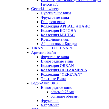
Гаясон п/у
Gevorkian winery
Сувенирные вина
Фруктовые вина
Геворкян вина
Коллекция АРИАЦ. АНАИС
Коллекция КОРОНА
Коллекция МИ ТАС
Креплёные вина
Абрикосовый Бренди
TIRANI. OLD CHINARI
Армения Вайн
Фруктовые вина
Виноградные вина
Коллекция ORRAN
Коллекция OLD ARMENIA
Коллекция "YEREVAN"
Элитные Вина
Веди-Алко ВКЗ
Виноградное вино
объем 0.75 мл
большие объемы
Фруктовое
в керамике