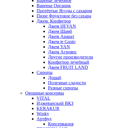
Варенье лечебное
Варенье Органик
Протёртые Ягоды с сахаром
Пюре Фруктовое без сахара
Джем. Конфитюр
Джем IJEVAN
Джем Шамб
Джем Арарат
Джем te Gusto
Джем YAN
Джем Агроянс
Другие производители
Конфитюр лечебный
Джем FRUIT LAND
Сиропы
Дошаб
Полезные сладости
Разные сиропы
Овощные консервы
VITAL
Иджеванский ВКЗ
KERAKUR
Wosky
Артфуд
Консервация