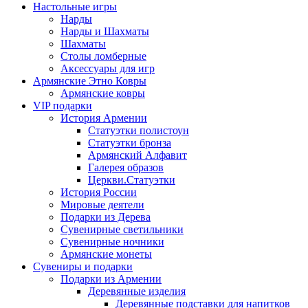
Настольные игры
Нарды
Нарды и Шахматы
Шахматы
Столы ломберные
Аксессуары для игр
Армянские Этно Ковры
Армянские ковры
VIP подарки
История Армении
Статуэтки полистоун
Статуэтки бронза
Армянский Алфавит
Галерея образов
Церкви.Статуэтки
История России
Мировые деятели
Подарки из Дерева
Сувенирные светильники
Сувенирные ночники
Армянские монеты
Сувениры и подарки
Подарки из Армении
Деревянные изделия
Деревянные подставки для напитков