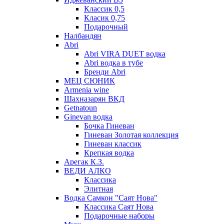
Классик 0,5
Класик 0,75
Подарочный
Налбандян
Abri
Abri VIRA DUET водка
Abri водка в тубе
Бренди Abri
МЕЦ СЮНИК
Armenia wine
Шахназарян ВКД
Getnatoun
Ginevan водка
Бочка Гиневан
Гиневан Золотая коллекция
Гиневан классик
Крепкая водка
Арегак К.З.
ВЕДИ АЛКО
Классика
Элитная
Водка Самкон "Саят Нова"
Классика Саят Нова
Подарочные наборы