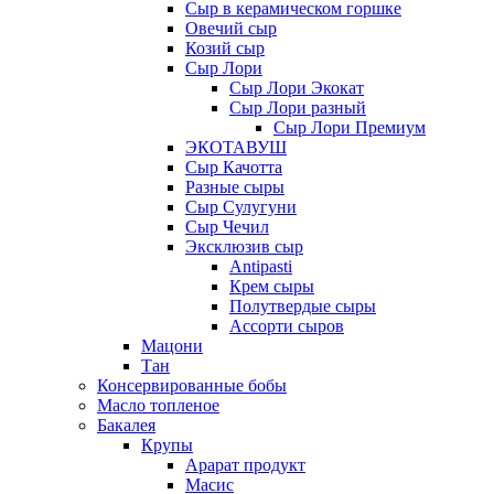
Сыр в керамическом горшке
Овечий сыр
Козий сыр
Сыр Лори
Сыр Лори Экокат
Сыр Лори разный
Сыр Лори Премиум
ЭКОТАВУШ
Сыр Качотта
Разные сыры
Сыр Сулугуни
Сыр Чечил
Эксклюзив сыр
Antipasti
Крем сыры
Полутвердые сыры
Ассорти сыров
Мацони
Тан
Консервированные бобы
Масло топленое
Бакалея
Крупы
Арарат продукт
Масис