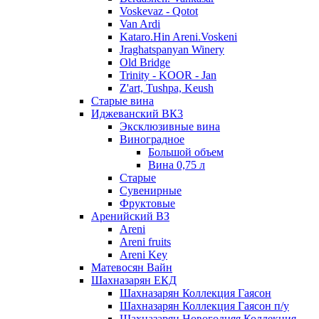
Voskevaz - Qotot
Van Ardi
Kataro.Hin Areni.Voskeni
Jraghatspanyan Winery
Old Bridge
Trinity - KOOR - Jan
Z'art, Tushpa, Keush
Старые вина
Иджеванский ВК3
Эксклюзивные вина
Виноградное
Большой объем
Вина 0,75 л
Старые
Сувенирные
Фруктовые
Аренийский ВЗ
Areni
Areni fruits
Areni Key
Матевосян Вайн
Шахназарян ЕКД
Шахназарян Коллекция Гаясон
Шахназарян Коллекция Гаясон п/у
Шахназарян Новогодняя Коллекция