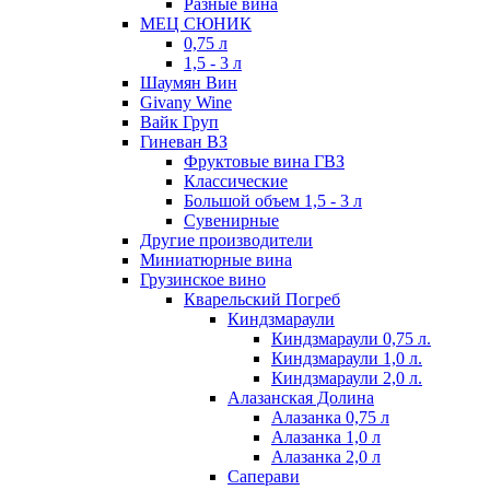
Разные вина
МЕЦ СЮНИК
0,75 л
1,5 - 3 л
Шаумян Вин
Givany Wine
Вайк Груп
Гиневан ВЗ
Фруктовые вина ГВЗ
Классические
Большой объем 1,5 - 3 л
Сувенирные
Другие производители
Миниатюрные вина
Грузинское вино
Кварельский Погреб
Киндзмараули
Киндзмараули 0,75 л.
Киндзмараули 1,0 л.
Киндзмараули 2,0 л.
Алазанская Долина
Алазанка 0,75 л
Алазанка 1,0 л
Алазанка 2,0 л
Саперави