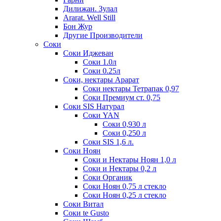
Дилижан. Зулал
Ararat. Well Still
Бон Жур
Другие Производители
Соки
Соки Иджеван
Соки 1.0л
Соки 0.25л
Соки, нектары Арарат
Соки нектары Тетрапак 0,97
Соки Премиум ст. 0,75
Соки SIS Натурал
Соки YAN
Соки 0,930 л
Соки 0,250 л
Соки SIS 1,6 л.
Соки Ноян
Соки и Нектары Ноян 1,0 л
Соки и Нектары 0,2 л
Соки Органик
Соки Ноян 0,75 л стекло
Соки Ноян 0,25 л стекло
Соки Витал
Соки te Gusto