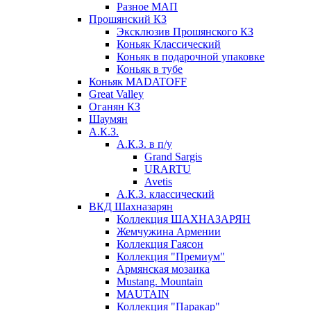
Разное МАП
Прошянский КЗ
Эксклюзив Прошянского КЗ
Коньяк Классический
Коньяк в подарочной упаковке
Коньяк в тубе
Коньяк MADATOFF
Great Valley
Оганян КЗ
Шаумян
А.К.З.
А.К.З. в п/у
Grand Sargis
URARTU
Avetis
А.К.З. классический
ВКД Шахназарян
Коллекция ШАХНАЗАРЯН
Жемчужина Армении
Коллекция Гаясон
Коллекция "Премиум"
Армянская мозаика
Mustang. Mountain
MAUTAIN
Коллекция "Паракар"