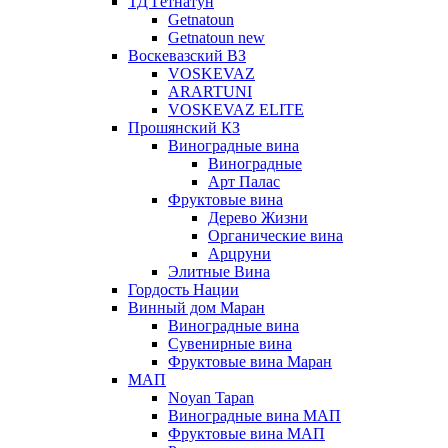
ТД Гетнатун
Getnatoun
Getnatoun new
Воскевазский ВЗ
VOSKEVAZ
ARARTUNI
VOSKEVAZ ELITE
Прошянский КЗ
Виноградные вина
Виноградные
Арт Палас
Фруктовые вина
Дерево Жизни
Органические вина
Арцруни
Элитные Вина
Гордость Нации
Винный дом Маран
Виноградные вина
Сувенирные вина
Фруктовые вина Маран
МАП
Noyan Tapan
Виноградные вина МАП
Фруктовые вина МАП