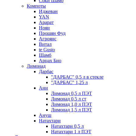
Соки Шамб
Компоты
Иджеван
YAN
Арарат
Ноян
Прошян Фуд
Агроянс
Витал
te Gusto
Шамб
Арцах Био
Лимонад
Дарбас
"ДАРБАС" 0,5 л в стекле
"ДАРБАС" 1,25 л
Ани
Лимонад 0,5 л ПЭТ
Лимонад 0,5 л ст
Лимонад 1,0 л ПЭТ
Лимонад 1,5 л ПЭТ
Ануш
Натахтари
Натахтари 0,5 л
Натахтари 1 л ПЭТ