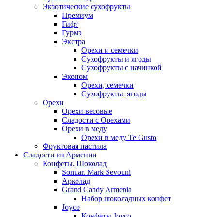
Экзотические сухофрукты
Премиум
Гифт
Гурмэ
Экстра
Орехи и семечки
Сухофрукты и ягоды
Сухофрукты с начинкой
Эконом
Орехи, семечки
Сухофрукты, ягоды
Орехи
Орехи весовые
Сладости с Орехами
Орехи в меду
Орехи в меду Te Gusto
Фруктовая пастила
Сладости из Армении
Конфеты, Шоколад
Sonuar. Mark Sevouni
Арколад
Grand Candy Armenia
Набор шоколадных конфет
Joyco
Конфеты Joyco