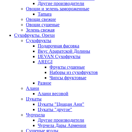
Другие производители
Овощи и зелень замороженные
Tamara
Овощи свежие
Овощи сушеные
Зелень свежая
Сухофрукты. Орехи
Сухофрукты
Подарочная фасовка
Вкус Араратской Долины
IJEVAN Сухофрукты
AREGI
Фрукты сушеные
Наборы из сухофруктов
Чипсы фруктовые
Разное
Алани
Алани весовой
Цукаты
Цукаты "Циацан Ани"
Цукаты "другое"
Чурчхела
Другие производители
Чурчела Дары Армении
Сушеные ягоды