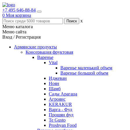
+7 495 646-88-84
0
Моя корзина
x
Меню каталога
Меню сайта
Вход / Регистрация
Армянские продукты
Консервация фруктовая
Варенье
Vital
Варенье маленький объем
Варенье большой объем
Иджеван
Ноян
Шамб
Сады Арагаца
Агроянс
KERAKUR
Варга - Фуд
Прошян фуд
Te Gusto
Proshyan Food