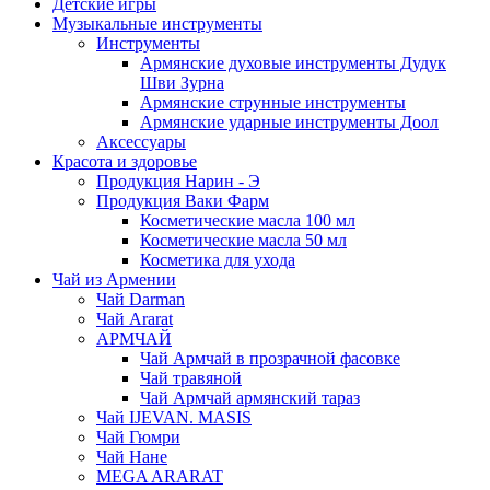
Детские игры
Музыкальные инструменты
Инструменты
Армянские духовые инструменты Дудук
Шви Зурна
Армянские струнные инструменты
Армянские ударные инструменты Доол
Аксессуары
Красота и здоровье
Продукция Нарин - Э
Продукция Ваки Фарм
Косметические масла 100 мл
Косметические масла 50 мл
Косметика для ухода
Чай из Армении
Чай Darman
Чай Ararat
АРМЧАЙ
Чай Армчай в прозрачной фасовке
Чай травяной
Чай Армчай армянский тараз
Чай IJEVAN. MASIS
Чай Гюмри
Чай Нане
MEGA ARARAT