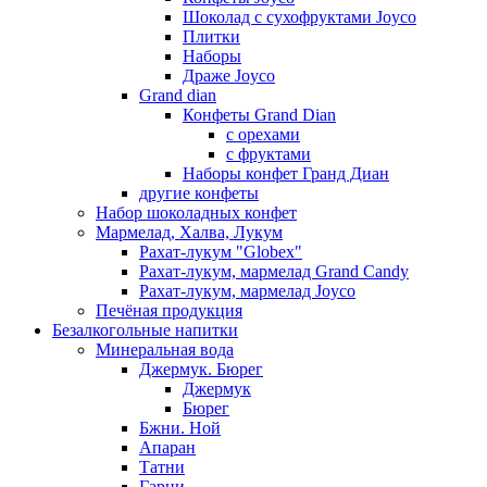
Шоколад с сухофруктами Joyco
Плитки
Наборы
Драже Joyco
Grand dian
Конфеты Grand Dian
с орехами
с фруктами
Наборы конфет Гранд Диан
другие конфеты
Набор шоколадных конфет
Мармелад, Халва, Лукум
Рахат-лукум "Globex"
Рахат-лукум, мармелад Grand Candy
Рахат-лукум, мармелад Joyco
Печёная продукция
Безалкогольные напитки
Минеральная вода
Джермук. Бюрег
Джермук
Бюрег
Бжни. Ной
Апаран
Татни
Гарни