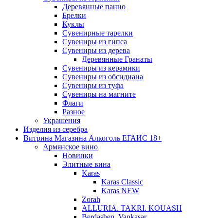
Деревянные панно
Брелки
Куклы
Сувенирные тарелки
Сувениры из гипса
Сувениры из дерева
Деревянные Гранаты
Сувениры из керамики
Сувениры из обсидиана
Сувениры из туфа
Сувениры на магните
Флаги
Разное
Украшения
Изделия из серебра
Витрина Магазина Алкоголь ЕГАИС 18+
Армянское вино
Новинки
Элитные вина
Karas
Karas Classic
Karas NEW
Zorah
ALLURIA. TAKRI. KOUASH
Berdashen. Vankasar