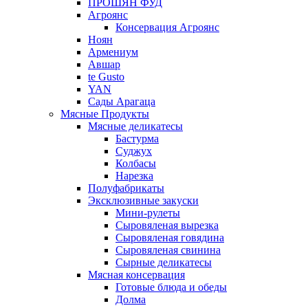
ПРОШЯН ФУД
Агроянс
Консервация Агроянс
Ноян
Армениум
Авшар
te Gusto
YAN
Сады Арагаца
Мясные Продукты
Мясные деликатесы
Бастурма
Суджух
Колбасы
Нарезка
Полуфабрикаты
Эксклюзивные закуски
Мини-рулеты
Сыровяленая вырезка
Сыровяленая говядина
Сыровяленая свинина
Сырные деликатесы
Мясная консервация
Готовые блюда и обеды
Долма