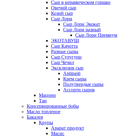
Сыр в керамическом горшке
Овечий сыр
Козий сыр
Сыр Лори
Сыр Лори Экокат
Сыр Лори разный
Сыр Лори Премиум
ЭКОТАВУШ
Сыр Качотта
Разные сыры
Сыр Сулугуни
Сыр Чечил
Эксклюзив сыр
Antipasti
Крем сыры
Полутвердые сыры
Ассорти сыров
Мацони
Тан
Консервированные бобы
Масло топленое
Бакалея
Крупы
Арарат продукт
Масис