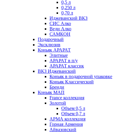
0,5 л
0,250 л
0,70 л
Иджеванский ВКЗ
СИС Алко
Веди Алко
САМКОН
Подарочный
Эксклюзив
Коньяк АРАРАТ
Элитные
АРАРАТ в п/у
АРАРАТ классик
ВКЗ Иджеванский
Коньяк в подарочной упаковке
Коньяк Классический
Бренди
Коньяк МАП
France коллекция
Золотой
Объем 0,5 л
Объем 0,7 л
АРМА коллекция
Горная Армения
Айвазовский