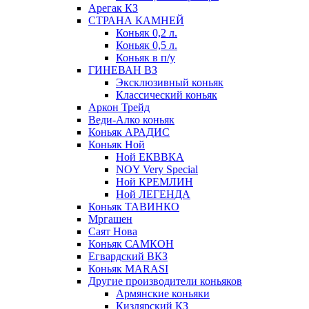
Арегак КЗ
СТРАНА КАМНЕЙ
Коньяк 0,2 л.
Коньяк 0,5 л.
Коньяк в п/у
ГИНЕВАН ВЗ
Эксклюзивный коньяк
Классический коньяк
Аркон Трейд
Веди-Алко коньяк
Коньяк АРАДИС
Коньяк Ной
Ной ЕКВВКА
NOY Very Special
Ной КРЕМЛИН
Ной ЛЕГЕНДА
Коньяк ТАВИНКО
Мргашен
Саят Нова
Коньяк САМКОН
Егвардский ВКЗ
Коньяк MARASI
Другие производители коньяков
Армянские коньяки
Кизлярский КЗ