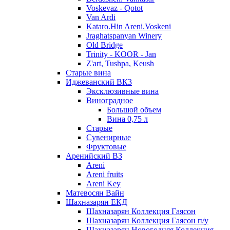
Voskevaz - Qotot
Van Ardi
Kataro.Hin Areni.Voskeni
Jraghatspanyan Winery
Old Bridge
Trinity - KOOR - Jan
Z'art, Tushpa, Keush
Старые вина
Иджеванский ВК3
Эксклюзивные вина
Виноградное
Большой объем
Вина 0,75 л
Старые
Сувенирные
Фруктовые
Аренийский ВЗ
Areni
Areni fruits
Areni Key
Матевосян Вайн
Шахназарян ЕКД
Шахназарян Коллекция Гаясон
Шахназарян Коллекция Гаясон п/у
Шахназарян Новогодняя Коллекция