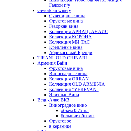
Гаясон п/у
Gevorkian winery
Сувенирные вина
Фруктовые вина
Геворкян вина
Коллекция АРИАЦ. АНАИС
Коллекция КОРОНА
Коллекция МИ ТАС
Креплёные вина
Абрикосовый Бренди
TIRANI. OLD CHINARI
Армения Вайн
Фруктовые вина
Виноградные вина
Коллекция ORRAN
Коллекция OLD ARMENIA
Коллекция "YEREVAN"
Элитные Вина
Веди-Алко ВКЗ
Виноградное вино
объем 0.75 мл
большие объемы
Фруктовое
в керамике