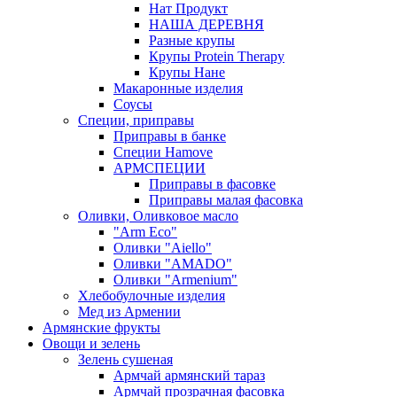
Нат Продукт
НАША ДЕРЕВНЯ
Разные крупы
Крупы Protein Therapy
Крупы Нане
Макаронные изделия
Соусы
Специи, приправы
Приправы в банке
Специи Hamove
АРМСПЕЦИИ
Приправы в фасовке
Приправы малая фасовка
Оливки, Оливковое масло
"Arm Eco"
Оливки "Aiello"
Оливки "AMADO"
Оливки "Armenium"
Хлебобулочные изделия
Мед из Армении
Армянские фрукты
Овощи и зелень
Зелень сушеная
Армчай армянский тараз
Армчай прозрачная фасовка