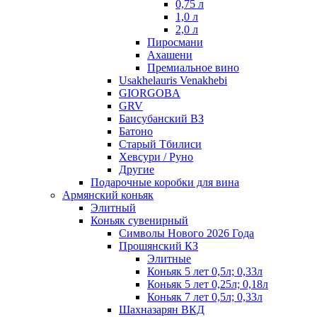
0,75 л
1,0 л
2,0 л
Пиросмани
Ахашени
Премиальное вино
Usakhelauris Venakhebi
GIORGOBA
GRV
Баисубанский ВЗ
Батоно
Старый Тбилиси
Хевсури / Руно
Другие
Подарочные коробки для вина
Армянский коньяк
Элитный
Коньяк сувенирный
Символы Нового 2026 Года
Прошянский КЗ
Элитные
Коньяк 5 лет 0,5л; 0,33л
Коньяк 5 лет 0,25л; 0,18л
Коньяк 7 лет 0,5л; 0,33л
Шахназарян ВКД