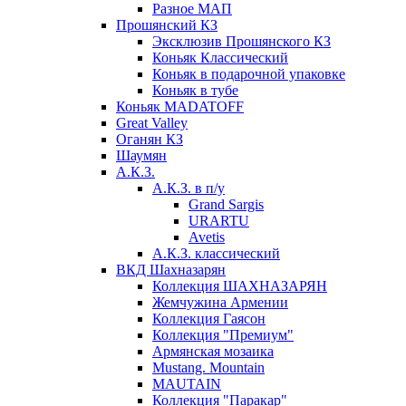
Разное МАП
Прошянский КЗ
Эксклюзив Прошянского КЗ
Коньяк Классический
Коньяк в подарочной упаковке
Коньяк в тубе
Коньяк MADATOFF
Great Valley
Оганян КЗ
Шаумян
А.К.З.
А.К.З. в п/у
Grand Sargis
URARTU
Avetis
А.К.З. классический
ВКД Шахназарян
Коллекция ШАХНАЗАРЯН
Жемчужина Армении
Коллекция Гаясон
Коллекция "Премиум"
Армянская мозаика
Mustang. Mountain
MAUTAIN
Коллекция "Паракар"