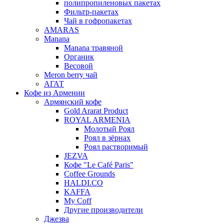
полипропиленовых пакетах
Фильтр-пакетах
Чай в гофропакетах
AMARAS
Manana
Manana травяной
Органик
Весовой
Meron berry чай
АГАТ
Кофе из Армении
Армянский кофе
Gold Ararat Product
ROYAL ARMENIA
Молотый Роял
Роял в зёрнах
Роял растворимый
JEZVA
Кофе "Le Café Paris"
Coffee Grounds
HALDI.CO
KAFFA
My Coff
Другие производители
Джезва