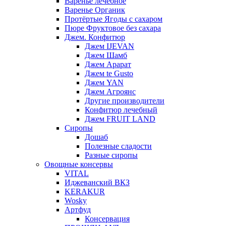
Варенье лечебное
Варенье Органик
Протёртые Ягоды с сахаром
Пюре Фруктовое без сахара
Джем. Конфитюр
Джем IJEVAN
Джем Шамб
Джем Арарат
Джем te Gusto
Джем YAN
Джем Агроянс
Другие производители
Конфитюр лечебный
Джем FRUIT LAND
Сиропы
Дошаб
Полезные сладости
Разные сиропы
Овощные консервы
VITAL
Иджеванский ВКЗ
KERAKUR
Wosky
Артфуд
Консервация