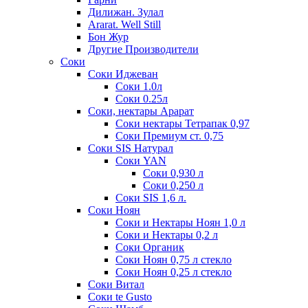
Дилижан. Зулал
Ararat. Well Still
Бон Жур
Другие Производители
Соки
Соки Иджеван
Соки 1.0л
Соки 0.25л
Соки, нектары Арарат
Соки нектары Тетрапак 0,97
Соки Премиум ст. 0,75
Соки SIS Натурал
Соки YAN
Соки 0,930 л
Соки 0,250 л
Соки SIS 1,6 л.
Соки Ноян
Соки и Нектары Ноян 1,0 л
Соки и Нектары 0,2 л
Соки Органик
Соки Ноян 0,75 л стекло
Соки Ноян 0,25 л стекло
Соки Витал
Соки te Gusto