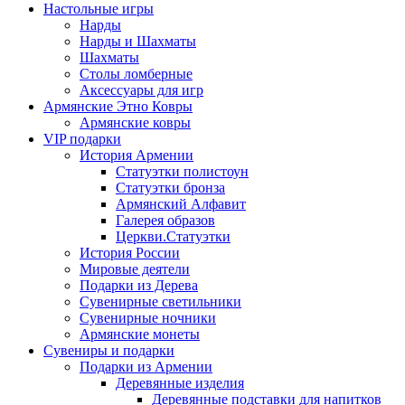
Настольные игры
Нарды
Нарды и Шахматы
Шахматы
Столы ломберные
Аксессуары для игр
Армянские Этно Ковры
Армянские ковры
VIP подарки
История Армении
Статуэтки полистоун
Статуэтки бронза
Армянский Алфавит
Галерея образов
Церкви.Статуэтки
История России
Мировые деятели
Подарки из Дерева
Сувенирные светильники
Сувенирные ночники
Армянские монеты
Сувениры и подарки
Подарки из Армении
Деревянные изделия
Деревянные подставки для напитков