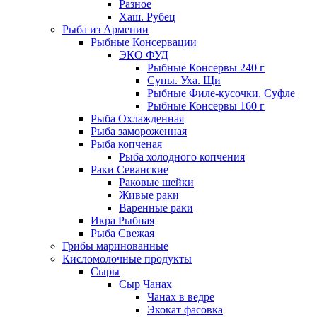
Разное
Хаш. Рубец
Рыба из Армении
Рыбные Консервации
ЭКО ФУД
Рыбные Консервы 240 г
Супы. Уха. Щи
Рыбные Филе-кусочки. Суфле
Рыбные Консервы 160 г
Рыба Охлажденная
Рыба замороженная
Рыба копченая
Рыба холодного копчения
Раки Севанские
Раковые шейки
Живые раки
Варенные раки
Икра Рыбная
Рыба Свежая
Грибы маринованные
Кисломолочные продукты
Сыры
Сыр Чанах
Чанах в ведре
Экокат фасовка