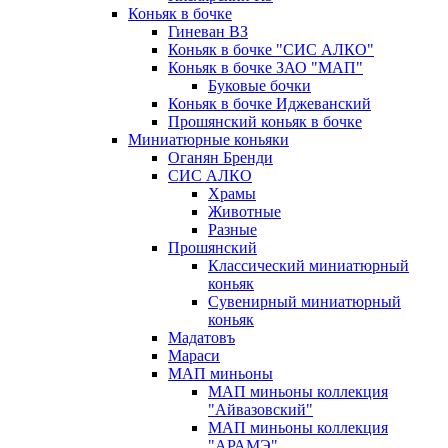
Коньяк в бочке
Гиневан ВЗ
Коньяк в бочке "СИС АЛКО"
Коньяк в бочке ЗАО "МАП"
Буковые бочки
Коньяк в бочке Иджеванский
Прошянский коньяк в бочке
Миниатюрные коньяки
Оганян Бренди
СИС АЛКО
Храмы
Животные
Разные
Прошянский
Классический миниатюрный
коньяк
Сувенирный миниатюрный
коньяк
Мадатовъ
Мараси
МАП миньоны
МАП миньоны коллекция
"Айвазовский"
МАП миньоны коллекция
"АРАМЭ"