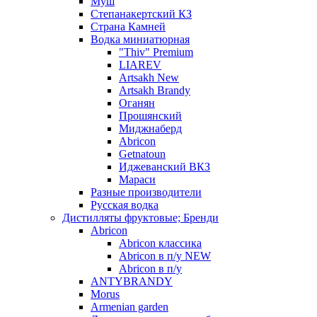
Муш
Степанакертский КЗ
Страна Камней
Водка миниатюрная
"Thiv" Premium
LIAREV
Artsakh New
Artsakh Brandy
Оганян
Прошянский
Миджнаберд
Abricon
Getnatoun
Иджеванский ВКЗ
Мараси
Разные производители
Русская водка
Дистилляты фруктовые; Бренди
Abricon
Abricon классика
Abricon в п/у NEW
Abricon в п/у
ANTYBRANDY
Morus
Armenian garden