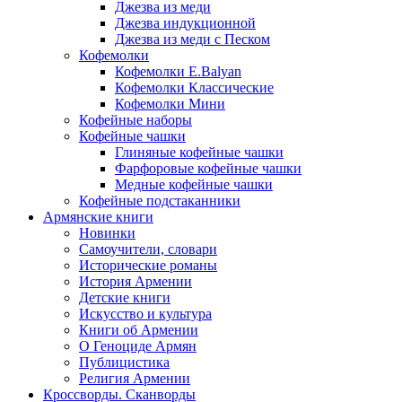
Джезва из меди
Джезва индукционной
Джезва из меди с Песком
Кофемолки
Кофемолки E.Balyan
Кофемолки Классические
Кофемолки Мини
Кофейные наборы
Кофейные чашки
Глиняные кофейные чашки
Фарфоровые кофейные чашки
Медные кофейные чашки
Кофейные подстаканники
Армянские книги
Новинки
Самоучители, словари
Исторические романы
История Армении
Детские книги
Иcкусство и культура
Книги об Армении
О Геноциде Армян
Публицистика
Религия Армении
Кроссворды. Сканворды