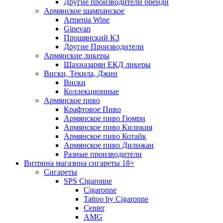
Другие производители бренди
Армянское шампанское
Armenia Wine
Ginevan
Прошянский КЗ
Другие Производители
Армянские ликеры
Шахназарян ЕКД ликеры
Виски, Текила, Джин
Виски
Коллекционные
Армянское пиво
Крафтовое Пиво
Армянское пиво Гюмри
Армянское пиво Киликия
Армянское пиво Котайк
Армянское пиво Дилижан
Разные производители
Витрина магазина сигареты 18+
Cигареты
SPS Cigaronne
Сigaronne
Tattoo by Cigaronne
Center
AMG