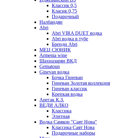
Классик 0,5
Класик 0,75
Подарочный
Налбандян
Abri
Abri VIRA DUET водка
Abri водка в тубе
Бренди Abri
МЕЦ СЮНИК
Armenia wine
Шахназарян ВКД
Getnatoun
Ginevan водка
Бочка Гиневан
Гиневан Золотая коллекция
Гиневан классик
Крепкая водка
Арегак К.З.
ВЕДИ АЛКО
Классика
Элитная
Водка Самкон "Саят Нова"
Классика Саят Нова
Подарочные наборы