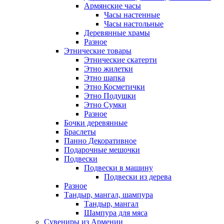
Армянские часы
Часы настенные
Часы настольные
Деревянные храмы
Разное
Этнические товары
Этнические скатерти
Этно жилетки
Этно шапка
Этно Косметички
Этно Подушки
Этно Сумки
Разное
Бочки деревянные
Браслеты
Панно Декоративное
Подарочные мешочки
Подвески
Подвески в машину
Подвески из дерева
Разное
Тандыр, мангал, шампура
Тандыр, мангал
Шампура для мяса
Сувениры из Армении