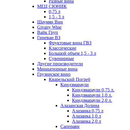
Разные вина
МЕЦ СЮНИК
0,75 л
1,5 - 3 л
Шаумян Вин
Givany Wine
Вайк Груп
Гиневан ВЗ
Фруктовые вина ГВЗ
Классические
Большой объем 1,5 - 3 л
Сувенирные
Другие производители
Миниатюрные вина
Грузинское вино
Кварельский Погреб
Киндзмараули
Киндзмараули 0,75 л.
Киндзмараули 1,0 л.
Киндзмараули 2,0 л.
Алазанская Долина
Алазанка 0,75 л
Алазанка 1,0 л
Алазанка 2,0 л
Саперави