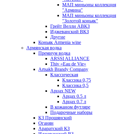
МАП миньоны коллекция
"Армина"
МАП миньоны коллекция
"Золотой коньяк"
Грейт Велли АВКЗ
Иджеванский ВКЗ
Другие
Коньяк Armenia wine
Армянская водка
Премиум водка
ARSSI ALLIANCE
Thiv «Eau de Vie»
Artsakh Brandy Company
Классическая
Классика 0,75
Классика 0,5
Арцах NEW
Арцах 0.5 л
Арцах 0.7 л
В кожаном футляре
Подарочные наборы
КЗ Прошянский
Оганян
Араратский КЗ
Иджеванский ВЗ