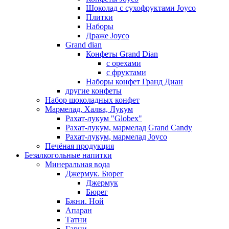
Шоколад с сухофруктами Joyco
Плитки
Наборы
Драже Joyco
Grand dian
Конфеты Grand Dian
с орехами
с фруктами
Наборы конфет Гранд Диан
другие конфеты
Набор шоколадных конфет
Мармелад, Халва, Лукум
Рахат-лукум "Globex"
Рахат-лукум, мармелад Grand Candy
Рахат-лукум, мармелад Joyco
Печёная продукция
Безалкогольные напитки
Минеральная вода
Джермук. Бюрег
Джермук
Бюрег
Бжни. Ной
Апаран
Татни
Гарни