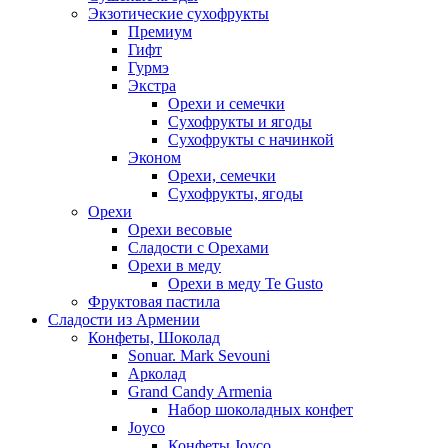
Экзотические сухофрукты
Премиум
Гифт
Гурмэ
Экстра
Орехи и семечки
Сухофрукты и ягоды
Сухофрукты с начинкой
Эконом
Орехи, семечки
Сухофрукты, ягоды
Орехи
Орехи весовые
Сладости с Орехами
Орехи в меду
Орехи в меду Te Gusto
Фруктовая пастила
Сладости из Армении
Конфеты, Шоколад
Sonuar. Mark Sevouni
Арколад
Grand Candy Armenia
Набор шоколадных конфет
Joyco
Конфеты Joyco