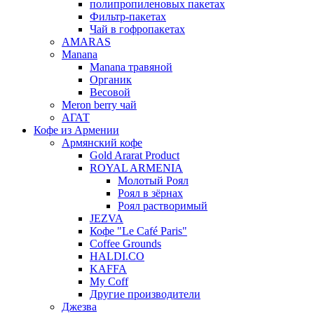
полипропиленовых пакетах
Фильтр-пакетах
Чай в гофропакетах
AMARAS
Manana
Manana травяной
Органик
Весовой
Meron berry чай
АГАТ
Кофе из Армении
Армянский кофе
Gold Ararat Product
ROYAL ARMENIA
Молотый Роял
Роял в зёрнах
Роял растворимый
JEZVA
Кофе "Le Café Paris"
Coffee Grounds
HALDI.CO
KAFFA
My Coff
Другие производители
Джезва