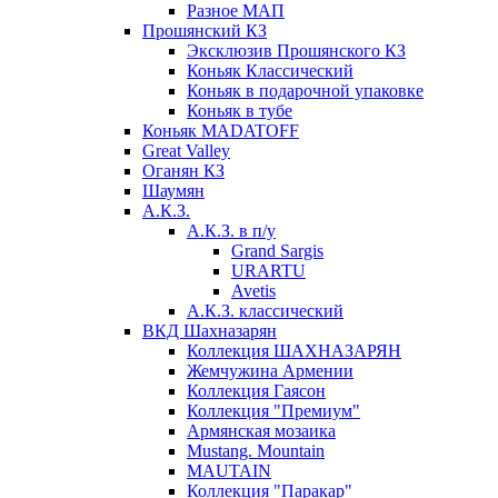
Разное МАП
Прошянский КЗ
Эксклюзив Прошянского КЗ
Коньяк Классический
Коньяк в подарочной упаковке
Коньяк в тубе
Коньяк MADATOFF
Great Valley
Оганян КЗ
Шаумян
А.К.З.
А.К.З. в п/у
Grand Sargis
URARTU
Avetis
А.К.З. классический
ВКД Шахназарян
Коллекция ШАХНАЗАРЯН
Жемчужина Армении
Коллекция Гаясон
Коллекция "Премиум"
Армянская мозаика
Mustang. Mountain
MAUTAIN
Коллекция "Паракар"