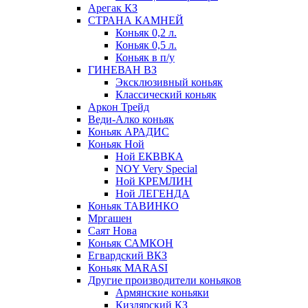
Арегак КЗ
СТРАНА КАМНЕЙ
Коньяк 0,2 л.
Коньяк 0,5 л.
Коньяк в п/у
ГИНЕВАН ВЗ
Эксклюзивный коньяк
Классический коньяк
Аркон Трейд
Веди-Алко коньяк
Коньяк АРАДИС
Коньяк Ной
Ной ЕКВВКА
NOY Very Special
Ной КРЕМЛИН
Ной ЛЕГЕНДА
Коньяк ТАВИНКО
Мргашен
Саят Нова
Коньяк САМКОН
Егвардский ВКЗ
Коньяк MARASI
Другие производители коньяков
Армянские коньяки
Кизлярский КЗ