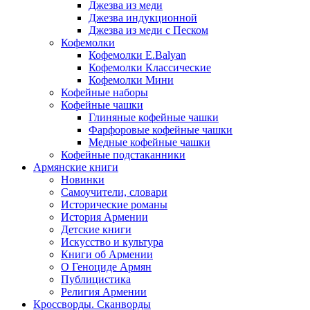
Джезва из меди
Джезва индукционной
Джезва из меди с Песком
Кофемолки
Кофемолки E.Balyan
Кофемолки Классические
Кофемолки Мини
Кофейные наборы
Кофейные чашки
Глиняные кофейные чашки
Фарфоровые кофейные чашки
Медные кофейные чашки
Кофейные подстаканники
Армянские книги
Новинки
Самоучители, словари
Исторические романы
История Армении
Детские книги
Иcкусство и культура
Книги об Армении
О Геноциде Армян
Публицистика
Религия Армении
Кроссворды. Сканворды