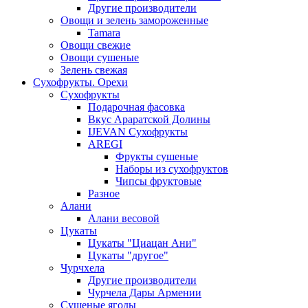
Другие производители
Овощи и зелень замороженные
Tamara
Овощи свежие
Овощи сушеные
Зелень свежая
Сухофрукты. Орехи
Сухофрукты
Подарочная фасовка
Вкус Араратской Долины
IJEVAN Сухофрукты
AREGI
Фрукты сушеные
Наборы из сухофруктов
Чипсы фруктовые
Разное
Алани
Алани весовой
Цукаты
Цукаты "Циацан Ани"
Цукаты "другое"
Чурчхела
Другие производители
Чурчела Дары Армении
Сушеные ягоды