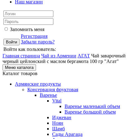
Наш магазин
Запомнить меня
Регистрация
Забыли пароль?
Войти как пользователь:
Главная страница
Чай из Армении
АГАТ
Чай заварочный
черный цейлонский с маслом бергамота 100 гр "Агат"
Меню каталога
Каталог товаров
Армянские продукты
Консервация фруктовая
Варенье
Vital
Варенье маленький объем
Варенье большой объем
Иджеван
Ноян
Шамб
Сады Арагаца