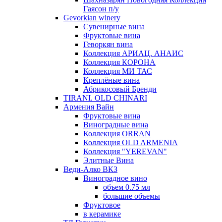
Гаясон п/у
Gevorkian winery
Сувенирные вина
Фруктовые вина
Геворкян вина
Коллекция АРИАЦ. АНАИС
Коллекция КОРОНА
Коллекция МИ ТАС
Креплёные вина
Абрикосовый Бренди
TIRANI. OLD CHINARI
Армения Вайн
Фруктовые вина
Виноградные вина
Коллекция ORRAN
Коллекция OLD ARMENIA
Коллекция "YEREVAN"
Элитные Вина
Веди-Алко ВКЗ
Виноградное вино
объем 0.75 мл
большие объемы
Фруктовое
в керамике