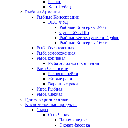
Разное
Хаш. Рубец
Рыба из Армении
Рыбные Консервации
ЭКО ФУД
Рыбные Консервы 240 г
Супы. Уха. Щи
Рыбные Филе-кусочки. Суфле
Рыбные Консервы 160 г
Рыба Охлажденная
Рыба замороженная
Рыба копченая
Рыба холодного копчения
Раки Севанские
Раковые шейки
Живые раки
Варенные раки
Икра Рыбная
Рыба Свежая
Грибы маринованные
Кисломолочные продукты
Сыры
Сыр Чанах
Чанах в ведре
Экокат фасовка