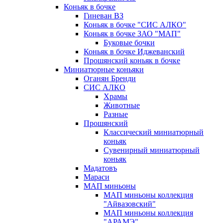
Коньяк в бочке
Гиневан ВЗ
Коньяк в бочке "СИС АЛКО"
Коньяк в бочке ЗАО "МАП"
Буковые бочки
Коньяк в бочке Иджеванский
Прошянский коньяк в бочке
Миниатюрные коньяки
Оганян Бренди
СИС АЛКО
Храмы
Животные
Разные
Прошянский
Классический миниатюрный
коньяк
Сувенирный миниатюрный
коньяк
Мадатовъ
Мараси
МАП миньоны
МАП миньоны коллекция
"Айвазовский"
МАП миньоны коллекция
"АРАМЭ"