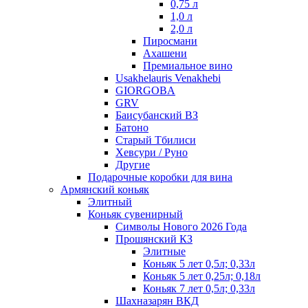
0,75 л
1,0 л
2,0 л
Пиросмани
Ахашени
Премиальное вино
Usakhelauris Venakhebi
GIORGOBA
GRV
Баисубанский ВЗ
Батоно
Старый Тбилиси
Хевсури / Руно
Другие
Подарочные коробки для вина
Армянский коньяк
Элитный
Коньяк сувенирный
Символы Нового 2026 Года
Прошянский КЗ
Элитные
Коньяк 5 лет 0,5л; 0,33л
Коньяк 5 лет 0,25л; 0,18л
Коньяк 7 лет 0,5л; 0,33л
Шахназарян ВКД