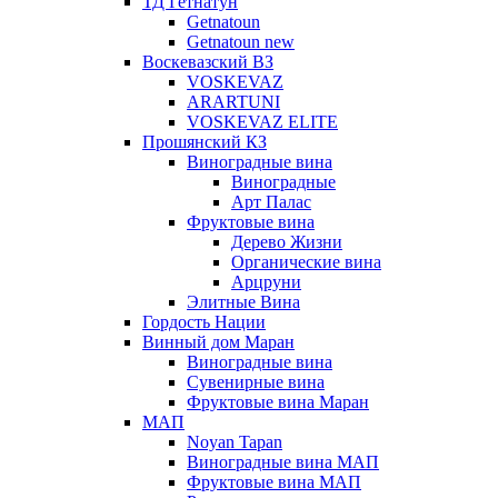
ТД Гетнатун
Getnatoun
Getnatoun new
Воскевазский ВЗ
VOSKEVAZ
ARARTUNI
VOSKEVAZ ELITE
Прошянский КЗ
Виноградные вина
Виноградные
Арт Палас
Фруктовые вина
Дерево Жизни
Органические вина
Арцруни
Элитные Вина
Гордость Нации
Винный дом Маран
Виноградные вина
Сувенирные вина
Фруктовые вина Маран
МАП
Noyan Tapan
Виноградные вина МАП
Фруктовые вина МАП