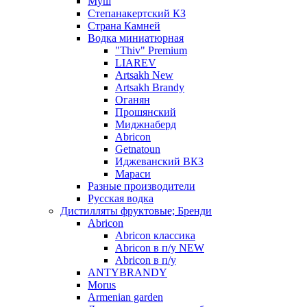
Муш
Степанакертский КЗ
Страна Камней
Водка миниатюрная
"Thiv" Premium
LIAREV
Artsakh New
Artsakh Brandy
Оганян
Прошянский
Миджнаберд
Abricon
Getnatoun
Иджеванский ВКЗ
Мараси
Разные производители
Русская водка
Дистилляты фруктовые; Бренди
Abricon
Abricon классика
Abricon в п/у NEW
Abricon в п/у
ANTYBRANDY
Morus
Armenian garden