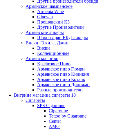
Другие производители бренди
Армянское шампанское
Armenia Wine
Ginevan
Прошянский КЗ
Другие Производители
Армянские ликеры
Шахназарян ЕКД ликеры
Виски, Текила, Джин
Виски
Коллекционные
Армянское пиво
Крафтовое Пиво
Армянское пиво Гюмри
Армянское пиво Киликия
Армянское пиво Котайк
Армянское пиво Дилижан
Разные производители
Витрина магазина сигареты 18+
Cигареты
SPS Cigaronne
Сigaronne
Tattoo by Cigaronne
Center
AMG