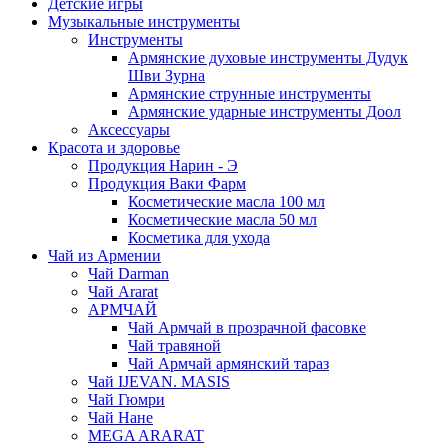
Детские игры
Музыкальные инструменты
Инструменты
Армянские духовые инструменты Дудук
Шви Зурна
Армянские струнные инструменты
Армянские ударные инструменты Доол
Аксессуары
Красота и здоровье
Продукция Нарин - Э
Продукция Ваки Фарм
Косметические масла 100 мл
Косметические масла 50 мл
Косметика для ухода
Чай из Армении
Чай Darman
Чай Ararat
АРМЧАЙ
Чай Армчай в прозрачной фасовке
Чай травяной
Чай Армчай армянский тараз
Чай IJEVAN. MASIS
Чай Гюмри
Чай Нане
MEGA ARARAT