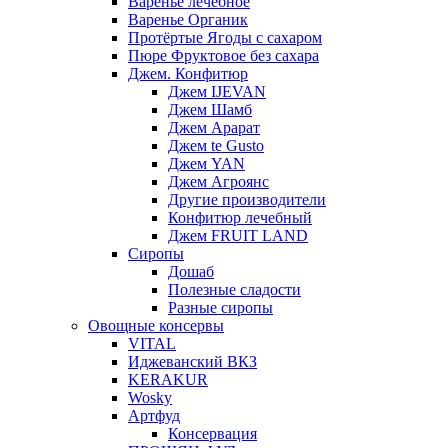
Варенье лечебное
Варенье Органик
Протёртые Ягоды с сахаром
Пюре Фруктовое без сахара
Джем. Конфитюр
Джем IJEVAN
Джем Шамб
Джем Арарат
Джем te Gusto
Джем YAN
Джем Агроянс
Другие производители
Конфитюр лечебный
Джем FRUIT LAND
Сиропы
Дошаб
Полезные сладости
Разные сиропы
Овощные консервы
VITAL
Иджеванский ВКЗ
KERAKUR
Wosky
Артфуд
Консервация