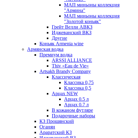
МАП миньоны коллекция
"Армина"
МАП миньоны коллекция
"Золотой коньяк"
Грейт Велли АВКЗ
Иджеванский ВКЗ
Другие
Коньяк Armenia wine
Армянская водка
Премиум водка
ARSSI ALLIANCE
Thiv «Eau de Vie»
Artsakh Brandy Company
Классическая
Классика 0,75
Классика 0,5
Арцах NEW
Арцах 0.5 л
Арцах 0.7 л
В кожаном футляре
Подарочные наборы
КЗ Прошянский
Оганян
Араратский КЗ
Иджеванский ВЗ