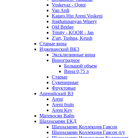
Voskevaz - Qotot
Van Ardi
Kataro.Hin Areni.Voskeni
Jraghatspanyan Winery
Old Bridge
Trinity - KOOR - Jan
Z'art, Tushpa, Keush
Старые вина
Иджеванский ВК3
Эксклюзивные вина
Виноградное
Большой объем
Вина 0,75 л
Старые
Сувенирные
Фруктовые
Аренийский ВЗ
Areni
Areni fruits
Areni Key
Матевосян Вайн
Шахназарян ЕКД
Шахназарян Коллекция Гаясон
Шахназарян Коллекция Гаясон п/у
Шахназарян Новогодняя Коллекция