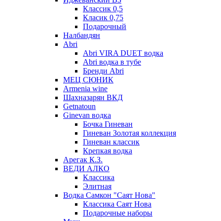
Классик 0,5
Класик 0,75
Подарочный
Налбандян
Abri
Abri VIRA DUET водка
Abri водка в тубе
Бренди Abri
МЕЦ СЮНИК
Armenia wine
Шахназарян ВКД
Getnatoun
Ginevan водка
Бочка Гиневан
Гиневан Золотая коллекция
Гиневан классик
Крепкая водка
Арегак К.З.
ВЕДИ АЛКО
Классика
Элитная
Водка Самкон "Саят Нова"
Классика Саят Нова
Подарочные наборы