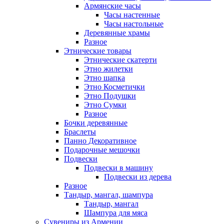
Армянские часы
Часы настенные
Часы настольные
Деревянные храмы
Разное
Этнические товары
Этнические скатерти
Этно жилетки
Этно шапка
Этно Косметички
Этно Подушки
Этно Сумки
Разное
Бочки деревянные
Браслеты
Панно Декоративное
Подарочные мешочки
Подвески
Подвески в машину
Подвески из дерева
Разное
Тандыр, мангал, шампура
Тандыр, мангал
Шампура для мяса
Сувениры из Армении