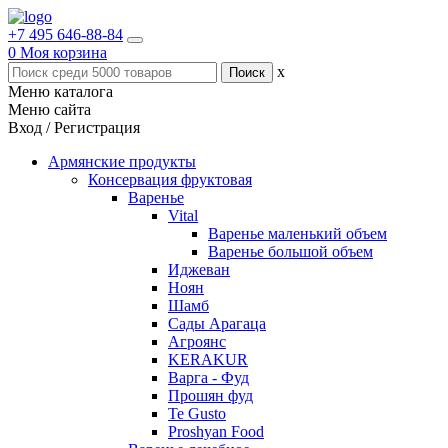
+7 495 646-88-84
0
Моя корзина
x
Меню каталога
Меню сайта
Вход / Регистрация
Армянские продукты
Консервация фруктовая
Варенье
Vital
Варенье маленький объем
Варенье большой объем
Иджеван
Ноян
Шамб
Сады Арагаца
Агроянс
KERAKUR
Варга - Фуд
Прошян фуд
Te Gusto
Proshyan Food