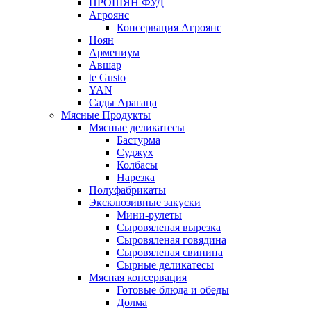
ПРОШЯН ФУД
Агроянс
Консервация Агроянс
Ноян
Армениум
Авшар
te Gusto
YAN
Сады Арагаца
Мясные Продукты
Мясные деликатесы
Бастурма
Суджух
Колбасы
Нарезка
Полуфабрикаты
Эксклюзивные закуски
Мини-рулеты
Сыровяленая вырезка
Сыровяленая говядина
Сыровяленая свинина
Сырные деликатесы
Мясная консервация
Готовые блюда и обеды
Долма