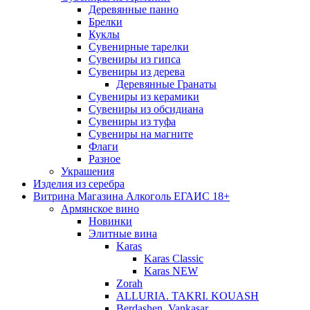
Деревянные панно
Брелки
Куклы
Сувенирные тарелки
Сувениры из гипса
Сувениры из дерева
Деревянные Гранаты
Сувениры из керамики
Сувениры из обсидиана
Сувениры из туфа
Сувениры на магните
Флаги
Разное
Украшения
Изделия из серебра
Витрина Магазина Алкоголь ЕГАИС 18+
Армянское вино
Новинки
Элитные вина
Karas
Karas Classic
Karas NEW
Zorah
ALLURIA. TAKRI. KOUASH
Berdashen. Vankasar