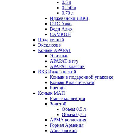
0,5 л
0,250 л
0,70 л
Иджеванский ВКЗ
СИС Алко
Веди Алко
САМКОН
Подарочный
Эксклюзив
Коньяк АРАРАТ
Элитные
АРАРАТ в п/у
АРАРАТ классик
ВКЗ Иджеванский
Коньяк в подарочной упаковке
Коньяк Классический
Бренди
Коньяк МАП
France коллекция
Золотой
Объем 0,5 л
Объем 0,7 л
АРМА коллекция
Горная Армения
Айвазовский