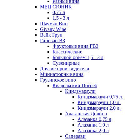
Разные вина
МЕЦ СЮНИК
0,75 л
1,5 - 3 л
Шаумян Вин
Givany Wine
Вайк Груп
Гиневан ВЗ
Фруктовые вина ГВЗ
Классические
Большой объем 1,5 - 3 л
Сувенирные
Другие производители
Миниатюрные вина
Грузинское вино
Кварельский Погреб
Киндзмараули
Киндзмараули 0,75 л.
Киндзмараули 1,0 л.
Киндзмараули 2,0 л.
Алазанская Долина
Алазанка 0,75 л
Алазанка 1,0 л
Алазанка 2,0 л
Саперави