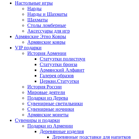
Настольные игры
Нарды
Нарды и Шахматы
Шахматы
Столы ломберные
Аксессуары для игр
Армянские Этно Ковры
Армянские ковры
VIP подарки
История Армении
Статуэтки полистоун
Статуэтки бронза
Армянский Алфавит
Галерея образов
Церкви.Статуэтки
История России
Мировые деятели
Подарки из Дерева
Сувенирные светильники
Сувенирные ночники
Армянские монеты
Сувениры и подарки
Подарки из Армении
Деревянные изделия
Деревянные подставки для напитков