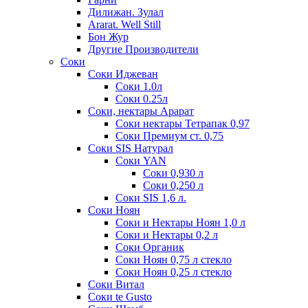
Дилижан. Зулал
Ararat. Well Still
Бон Жур
Другие Производители
Соки
Соки Иджеван
Соки 1.0л
Соки 0.25л
Соки, нектары Арарат
Соки нектары Тетрапак 0,97
Соки Премиум ст. 0,75
Соки SIS Натурал
Соки YAN
Соки 0,930 л
Соки 0,250 л
Соки SIS 1,6 л.
Соки Ноян
Соки и Нектары Ноян 1,0 л
Соки и Нектары 0,2 л
Соки Органик
Соки Ноян 0,75 л стекло
Соки Ноян 0,25 л стекло
Соки Витал
Соки te Gusto