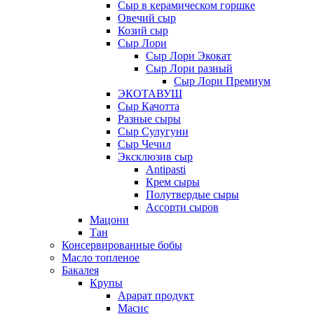
Сыр в керамическом горшке
Овечий сыр
Козий сыр
Сыр Лори
Сыр Лори Экокат
Сыр Лори разный
Сыр Лори Премиум
ЭКОТАВУШ
Сыр Качотта
Разные сыры
Сыр Сулугуни
Сыр Чечил
Эксклюзив сыр
Antipasti
Крем сыры
Полутвердые сыры
Ассорти сыров
Мацони
Тан
Консервированные бобы
Масло топленое
Бакалея
Крупы
Арарат продукт
Масис