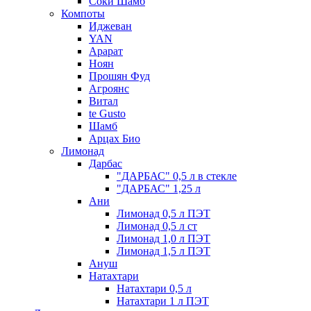
Соки Шамб
Компоты
Иджеван
YAN
Арарат
Ноян
Прошян Фуд
Агроянс
Витал
te Gusto
Шамб
Арцах Био
Лимонад
Дарбас
"ДАРБАС" 0,5 л в стекле
"ДАРБАС" 1,25 л
Ани
Лимонад 0,5 л ПЭТ
Лимонад 0,5 л ст
Лимонад 1,0 л ПЭТ
Лимонад 1,5 л ПЭТ
Ануш
Натахтари
Натахтари 0,5 л
Натахтари 1 л ПЭТ