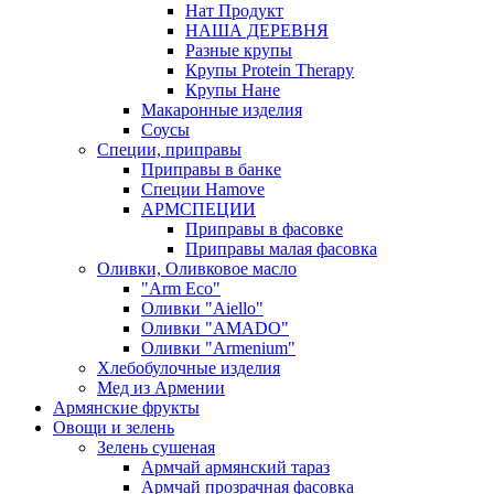
Нат Продукт
НАША ДЕРЕВНЯ
Разные крупы
Крупы Protein Therapy
Крупы Нане
Макаронные изделия
Соусы
Специи, приправы
Приправы в банке
Специи Hamove
АРМСПЕЦИИ
Приправы в фасовке
Приправы малая фасовка
Оливки, Оливковое масло
"Arm Eco"
Оливки "Aiello"
Оливки "AMADO"
Оливки "Armenium"
Хлебобулочные изделия
Мед из Армении
Армянские фрукты
Овощи и зелень
Зелень сушеная
Армчай армянский тараз
Армчай прозрачная фасовка