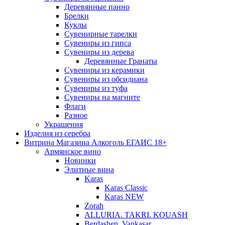
Деревянные панно
Брелки
Куклы
Сувенирные тарелки
Сувениры из гипса
Сувениры из дерева
Деревянные Гранаты
Сувениры из керамики
Сувениры из обсидиана
Сувениры из туфа
Сувениры на магните
Флаги
Разное
Украшения
Изделия из серебра
Витрина Магазина Алкоголь ЕГАИС 18+
Армянское вино
Новинки
Элитные вина
Karas
Karas Classic
Karas NEW
Zorah
ALLURIA. TAKRI. KOUASH
Berdashen. Vankasar