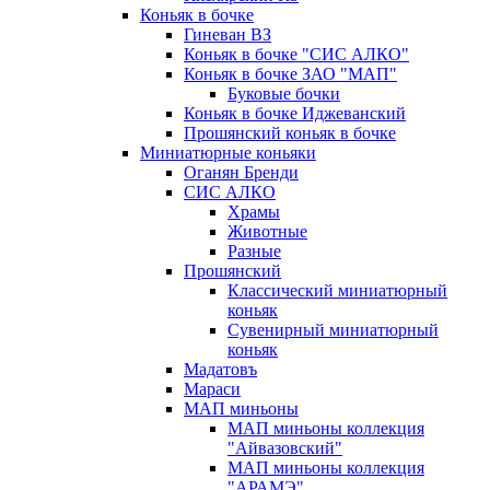
Коньяк в бочке
Гиневан ВЗ
Коньяк в бочке "СИС АЛКО"
Коньяк в бочке ЗАО "МАП"
Буковые бочки
Коньяк в бочке Иджеванский
Прошянский коньяк в бочке
Миниатюрные коньяки
Оганян Бренди
СИС АЛКО
Храмы
Животные
Разные
Прошянский
Классический миниатюрный
коньяк
Сувенирный миниатюрный
коньяк
Мадатовъ
Мараси
МАП миньоны
МАП миньоны коллекция
"Айвазовский"
МАП миньоны коллекция
"АРАМЭ"