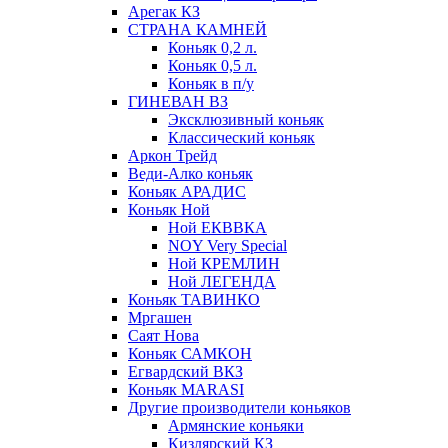
Арегак КЗ
СТРАНА КАМНЕЙ
Коньяк 0,2 л.
Коньяк 0,5 л.
Коньяк в п/у
ГИНЕВАН ВЗ
Эксклюзивный коньяк
Классический коньяк
Аркон Трейд
Веди-Алко коньяк
Коньяк АРАДИС
Коньяк Ной
Ной ЕКВВКА
NOY Very Special
Ной КРЕМЛИН
Ной ЛЕГЕНДА
Коньяк ТАВИНКО
Мргашен
Саят Нова
Коньяк САМКОН
Егвардский ВКЗ
Коньяк MARASI
Другие производители коньяков
Армянские коньяки
Кизлярский КЗ