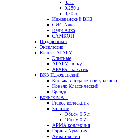
0,5 л
0,250 л
0,70 л
Иджеванский ВКЗ
СИС Алко
Веди Алко
САМКОН
Подарочный
Эксклюзив
Коньяк АРАРАТ
Элитные
АРАРАТ в п/у
АРАРАТ классик
ВКЗ Иджеванский
Коньяк в подарочной упаковке
Коньяк Классический
Бренди
Коньяк МАП
France коллекция
Золотой
Объем 0,5 л
Объем 0,7 л
АРМА коллекция
Горная Армения
Айвазовский