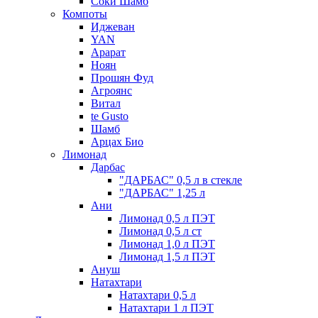
Соки Шамб
Компоты
Иджеван
YAN
Арарат
Ноян
Прошян Фуд
Агроянс
Витал
te Gusto
Шамб
Арцах Био
Лимонад
Дарбас
"ДАРБАС" 0,5 л в стекле
"ДАРБАС" 1,25 л
Ани
Лимонад 0,5 л ПЭТ
Лимонад 0,5 л ст
Лимонад 1,0 л ПЭТ
Лимонад 1,5 л ПЭТ
Ануш
Натахтари
Натахтари 0,5 л
Натахтари 1 л ПЭТ