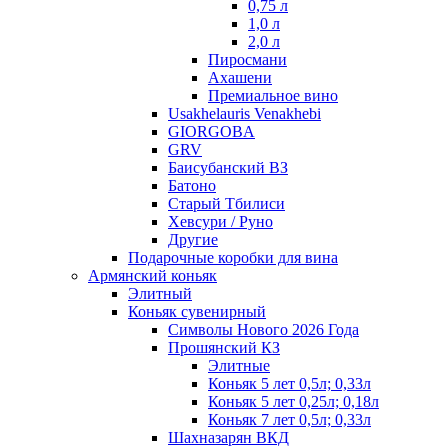
0,75 л
1,0 л
2,0 л
Пиросмани
Ахашени
Премиальное вино
Usakhelauris Venakhebi
GIORGOBA
GRV
Баисубанский ВЗ
Батоно
Старый Тбилиси
Хевсури / Руно
Другие
Подарочные коробки для вина
Армянский коньяк
Элитный
Коньяк сувенирный
Символы Нового 2026 Года
Прошянский КЗ
Элитные
Коньяк 5 лет 0,5л; 0,33л
Коньяк 5 лет 0,25л; 0,18л
Коньяк 7 лет 0,5л; 0,33л
Шахназарян ВКД