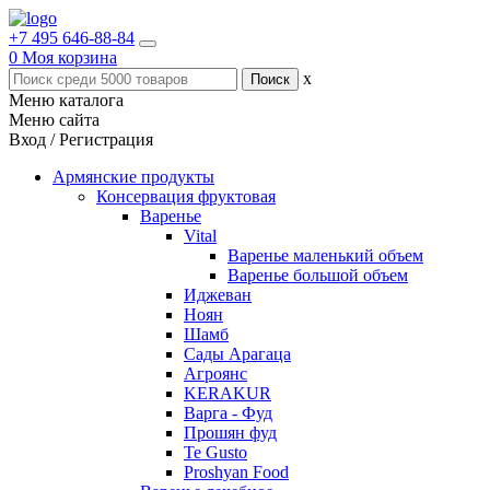
+7 495 646-88-84
0
Моя корзина
x
Меню каталога
Меню сайта
Вход / Регистрация
Армянские продукты
Консервация фруктовая
Варенье
Vital
Варенье маленький объем
Варенье большой объем
Иджеван
Ноян
Шамб
Сады Арагаца
Агроянс
KERAKUR
Варга - Фуд
Прошян фуд
Te Gusto
Proshyan Food