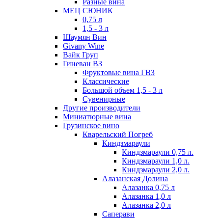
Разные вина
МЕЦ СЮНИК
0,75 л
1,5 - 3 л
Шаумян Вин
Givany Wine
Вайк Груп
Гиневан ВЗ
Фруктовые вина ГВЗ
Классические
Большой объем 1,5 - 3 л
Сувенирные
Другие производители
Миниатюрные вина
Грузинское вино
Кварельский Погреб
Киндзмараули
Киндзмараули 0,75 л.
Киндзмараули 1,0 л.
Киндзмараули 2,0 л.
Алазанская Долина
Алазанка 0,75 л
Алазанка 1,0 л
Алазанка 2,0 л
Саперави