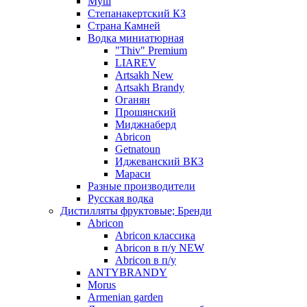
Муш
Степанакертский КЗ
Страна Камней
Водка миниатюрная
"Thiv" Premium
LIAREV
Artsakh New
Artsakh Brandy
Оганян
Прошянский
Миджнаберд
Abricon
Getnatoun
Иджеванский ВКЗ
Мараси
Разные производители
Русская водка
Дистилляты фруктовые; Бренди
Abricon
Abricon классика
Abricon в п/у NEW
Abricon в п/у
ANTYBRANDY
Morus
Armenian garden