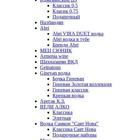
Классик 0,5
Класик 0,75
Подарочный
Налбандян
Abri
Abri VIRA DUET водка
Abri водка в тубе
Бренди Abri
МЕЦ СЮНИК
Armenia wine
Шахназарян ВКД
Getnatoun
Ginevan водка
Бочка Гиневан
Гиневан Золотая коллекция
Гиневан классик
Крепкая водка
Арегак К.З.
ВЕДИ АЛКО
Классика
Элитная
Водка Самкон "Саят Нова"
Классика Саят Нова
Подарочные наборы