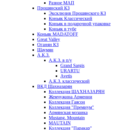
Разное МАП
Прошянский КЗ
Эксклюзив Прошянского КЗ
Коньяк Классический
Коньяк в подарочной упаковке
Коньяк в тубе
Коньяк MADATOFF
Great Valley
Оганян КЗ
Шаумян
А.К.З.
А.К.З. в п/у
Grand Sargis
URARTU
Avetis
А.К.З. классический
ВКД Шахназарян
Коллекция ШАХНАЗАРЯН
Жемчужина Армении
Коллекция Гаясон
Коллекция "Премиум"
Армянская мозаика
Mustang. Mountain
MAUTAIN
Коллекция "Паракар"