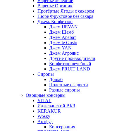
Варенье лечебное
Варенье Органик
Протёртые Ягоды с сахаром
Пюре Фруктовое без сахара
Джем. Конфитюр
Джем IJEVAN
Джем Шамб
Джем Арарат
Джем te Gusto
Джем YAN
Джем Агроянс
Другие производители
Конфитюр лечебный
Джем FRUIT LAND
Сиропы
Дошаб
Полезные сладости
Разные сиропы
Овощные консервы
VITAL
Иджеванский ВКЗ
KERAKUR
Wosky
Артфуд
Консервация