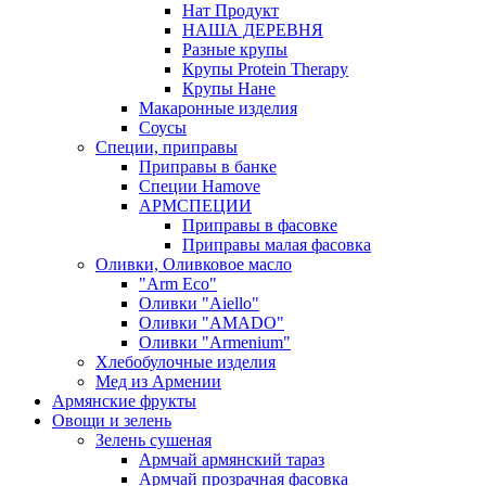
Нат Продукт
НАША ДЕРЕВНЯ
Разные крупы
Крупы Protein Therapy
Крупы Нане
Макаронные изделия
Соусы
Специи, приправы
Приправы в банке
Специи Hamove
АРМСПЕЦИИ
Приправы в фасовке
Приправы малая фасовка
Оливки, Оливковое масло
"Arm Eco"
Оливки "Aiello"
Оливки "AMADO"
Оливки "Armenium"
Хлебобулочные изделия
Мед из Армении
Армянские фрукты
Овощи и зелень
Зелень сушеная
Армчай армянский тараз
Армчай прозрачная фасовка