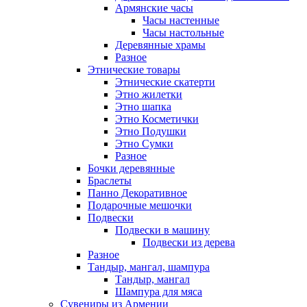
Армянские часы
Часы настенные
Часы настольные
Деревянные храмы
Разное
Этнические товары
Этнические скатерти
Этно жилетки
Этно шапка
Этно Косметички
Этно Подушки
Этно Сумки
Разное
Бочки деревянные
Браслеты
Панно Декоративное
Подарочные мешочки
Подвески
Подвески в машину
Подвески из дерева
Разное
Тандыр, мангал, шампура
Тандыр, мангал
Шампура для мяса
Сувениры из Армении