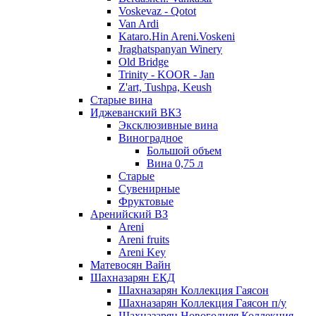
Voskevaz - Qotot
Van Ardi
Kataro.Hin Areni.Voskeni
Jraghatspanyan Winery
Old Bridge
Trinity - KOOR - Jan
Z'art, Tushpa, Keush
Старые вина
Иджеванский ВК3
Эксклюзивные вина
Виноградное
Большой объем
Вина 0,75 л
Старые
Сувенирные
Фруктовые
Аренийский ВЗ
Areni
Areni fruits
Areni Key
Матевосян Вайн
Шахназарян ЕКД
Шахназарян Коллекция Гаясон
Шахназарян Коллекция Гаясон п/у
Шахназарян Новогодняя Коллекция