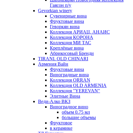
Гаясон п/у
Gevorkian winery
Сувенирные вина
Фруктовые вина
Геворкян вина
Коллекция АРИАЦ. АНАИС
Коллекция КОРОНА
Коллекция МИ ТАС
Креплёные вина
Абрикосовый Бренди
TIRANI. OLD CHINARI
Армения Вайн
Фруктовые вина
Виноградные вина
Коллекция ORRAN
Коллекция OLD ARMENIA
Коллекция "YEREVAN"
Элитные Вина
Веди-Алко ВКЗ
Виноградное вино
объем 0.75 мл
большие объемы
Фруктовое
в керамике