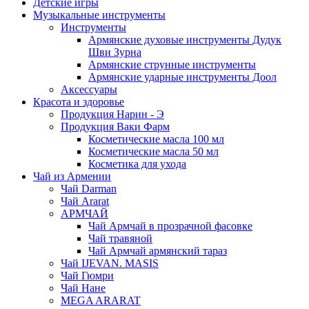
Детские игры
Музыкальные инструменты
Инструменты
Армянские духовые инструменты Дудук
Шви Зурна
Армянские струнные инструменты
Армянские ударные инструменты Доол
Аксессуары
Красота и здоровье
Продукция Нарин - Э
Продукция Ваки Фарм
Косметические масла 100 мл
Косметические масла 50 мл
Косметика для ухода
Чай из Армении
Чай Darman
Чай Ararat
АРМЧАЙ
Чай Армчай в прозрачной фасовке
Чай травяной
Чай Армчай армянский тараз
Чай IJEVAN. MASIS
Чай Гюмри
Чай Нане
MEGA ARARAT