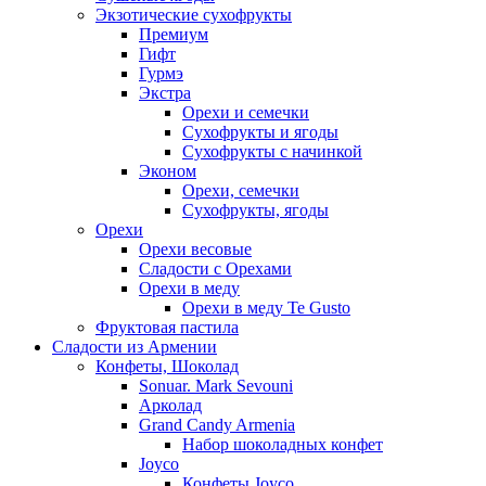
Экзотические сухофрукты
Премиум
Гифт
Гурмэ
Экстра
Орехи и семечки
Сухофрукты и ягоды
Сухофрукты с начинкой
Эконом
Орехи, семечки
Сухофрукты, ягоды
Орехи
Орехи весовые
Сладости с Орехами
Орехи в меду
Орехи в меду Te Gusto
Фруктовая пастила
Сладости из Армении
Конфеты, Шоколад
Sonuar. Mark Sevouni
Арколад
Grand Candy Armenia
Набор шоколадных конфет
Joyco
Конфеты Joyco