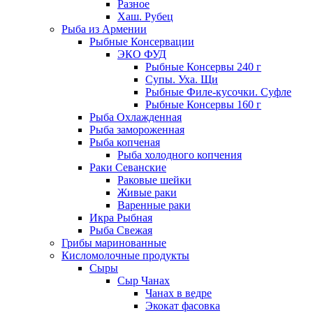
Разное
Хаш. Рубец
Рыба из Армении
Рыбные Консервации
ЭКО ФУД
Рыбные Консервы 240 г
Супы. Уха. Щи
Рыбные Филе-кусочки. Суфле
Рыбные Консервы 160 г
Рыба Охлажденная
Рыба замороженная
Рыба копченая
Рыба холодного копчения
Раки Севанские
Раковые шейки
Живые раки
Варенные раки
Икра Рыбная
Рыба Свежая
Грибы маринованные
Кисломолочные продукты
Сыры
Сыр Чанах
Чанах в ведре
Экокат фасовка