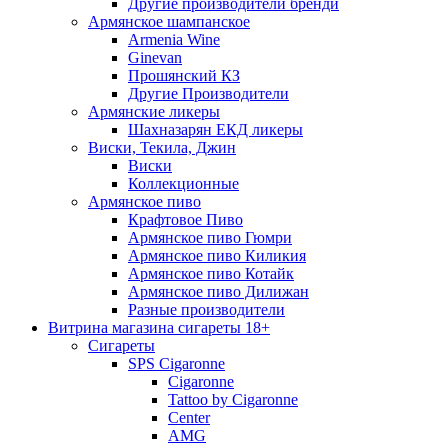
Другие производители бренди
Армянское шампанское
Armenia Wine
Ginevan
Прошянский КЗ
Другие Производители
Армянские ликеры
Шахназарян ЕКД ликеры
Виски, Текила, Джин
Виски
Коллекционные
Армянское пиво
Крафтовое Пиво
Армянское пиво Гюмри
Армянское пиво Киликия
Армянское пиво Котайк
Армянское пиво Дилижан
Разные производители
Витрина магазина сигареты 18+
Cигареты
SPS Cigaronne
Сigaronne
Tattoo by Cigaronne
Center
AMG