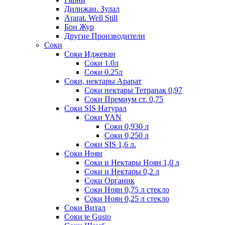
Дилижан. Зулал
Ararat. Well Still
Бон Жур
Другие Производители
Соки
Соки Иджеван
Соки 1.0л
Соки 0.25л
Соки, нектары Арарат
Соки нектары Тетрапак 0,97
Соки Премиум ст. 0,75
Соки SIS Натурал
Соки YAN
Соки 0,930 л
Соки 0,250 л
Соки SIS 1,6 л.
Соки Ноян
Соки и Нектары Ноян 1,0 л
Соки и Нектары 0,2 л
Соки Органик
Соки Ноян 0,75 л стекло
Соки Ноян 0,25 л стекло
Соки Витал
Соки te Gusto