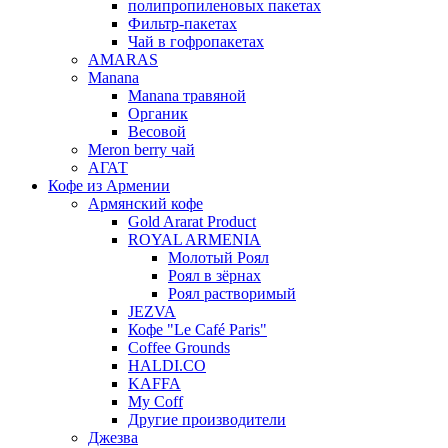
полипропиленовых пакетах
Фильтр-пакетах
Чай в гофропакетах
AMARAS
Manana
Manana травяной
Органик
Весовой
Meron berry чай
АГАТ
Кофе из Армении
Армянский кофе
Gold Ararat Product
ROYAL ARMENIA
Молотый Роял
Роял в зёрнах
Роял растворимый
JEZVA
Кофе "Le Café Paris"
Coffee Grounds
HALDI.CO
KAFFA
My Coff
Другие производители
Джезва