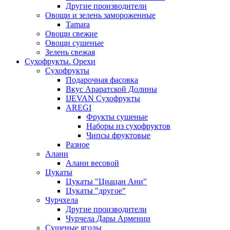
Другие производители
Овощи и зелень замороженные
Tamara
Овощи свежие
Овощи сушеные
Зелень свежая
Сухофрукты. Орехи
Сухофрукты
Подарочная фасовка
Вкус Араратской Долины
IJEVAN Сухофрукты
AREGI
Фрукты сушеные
Наборы из сухофруктов
Чипсы фруктовые
Разное
Алани
Алани весовой
Цукаты
Цукаты "Циацан Ани"
Цукаты "другое"
Чурчхела
Другие производители
Чурчела Дары Армении
Сушеные ягоды