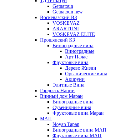
ТД Гетнатун
Getnatoun
Getnatoun new
Воскевазский ВЗ
VOSKEVAZ
ARARTUNI
VOSKEVAZ ELITE
Прошянский КЗ
Виноградные вина
Виноградные
Арт Палас
Фруктовые вина
Дерево Жизни
Органические вина
Арцруни
Элитные Вина
Гордость Нации
Винный дом Маран
Виноградные вина
Сувенирные вина
Фруктовые вина Маран
МАП
Noyan Tapan
Виноградные вина МАП
Фруктовые вина МАП