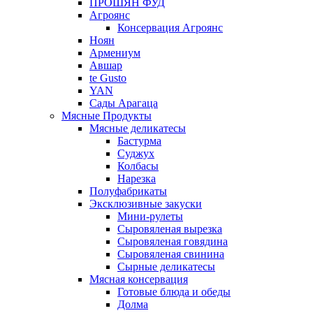
ПРОШЯН ФУД
Агроянс
Консервация Агроянс
Ноян
Армениум
Авшар
te Gusto
YAN
Сады Арагаца
Мясные Продукты
Мясные деликатесы
Бастурма
Суджух
Колбасы
Нарезка
Полуфабрикаты
Эксклюзивные закуски
Мини-рулеты
Сыровяленая вырезка
Сыровяленая говядина
Сыровяленая свинина
Сырные деликатесы
Мясная консервация
Готовые блюда и обеды
Долма