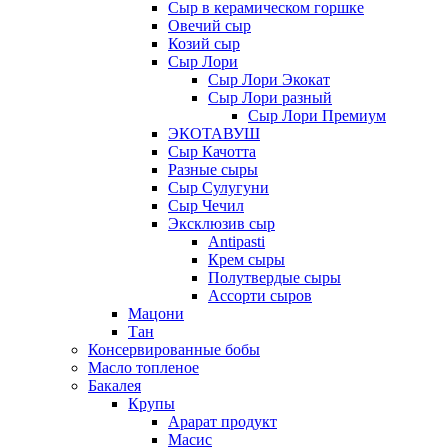
Сыр в керамическом горшке
Овечий сыр
Козий сыр
Сыр Лори
Сыр Лори Экокат
Сыр Лори разный
Сыр Лори Премиум
ЭКОТАВУШ
Сыр Качотта
Разные сыры
Сыр Сулугуни
Сыр Чечил
Эксклюзив сыр
Antipasti
Крем сыры
Полутвердые сыры
Ассорти сыров
Мацони
Тан
Консервированные бобы
Масло топленое
Бакалея
Крупы
Арарат продукт
Масис