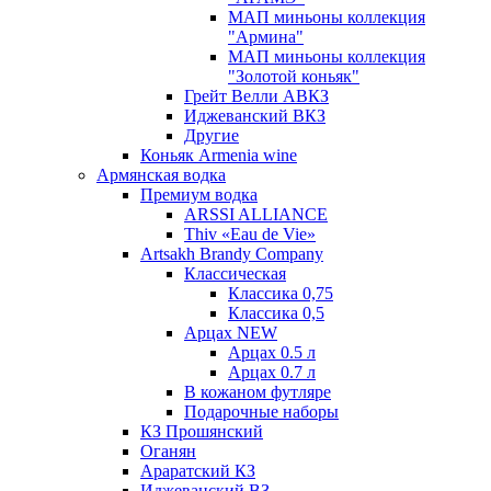
МАП миньоны коллекция
"Армина"
МАП миньоны коллекция
"Золотой коньяк"
Грейт Велли АВКЗ
Иджеванский ВКЗ
Другие
Коньяк Armenia wine
Армянская водка
Премиум водка
ARSSI ALLIANCE
Thiv «Eau de Vie»
Artsakh Brandy Company
Классическая
Классика 0,75
Классика 0,5
Арцах NEW
Арцах 0.5 л
Арцах 0.7 л
В кожаном футляре
Подарочные наборы
КЗ Прошянский
Оганян
Араратский КЗ
Иджеванский ВЗ