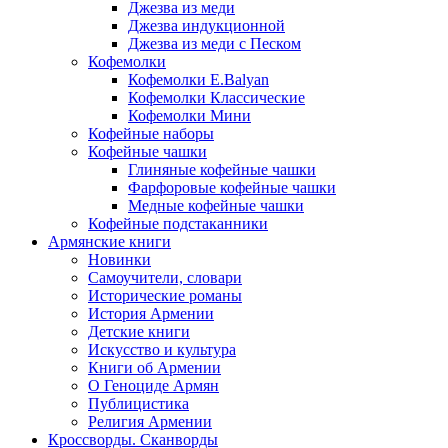
Джезва из меди
Джезва индукционной
Джезва из меди с Песком
Кофемолки
Кофемолки E.Balyan
Кофемолки Классические
Кофемолки Мини
Кофейные наборы
Кофейные чашки
Глиняные кофейные чашки
Фарфоровые кофейные чашки
Медные кофейные чашки
Кофейные подстаканники
Армянские книги
Новинки
Самоучители, словари
Исторические романы
История Армении
Детские книги
Иcкусство и культура
Книги об Армении
О Геноциде Армян
Публицистика
Религия Армении
Кроссворды. Сканворды