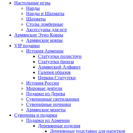
Настольные игры
Нарды
Нарды и Шахматы
Шахматы
Столы ломберные
Аксессуары для игр
Армянские Этно Ковры
Армянские ковры
VIP подарки
История Армении
Статуэтки полистоун
Статуэтки бронза
Армянский Алфавит
Галерея образов
Церкви.Статуэтки
История России
Мировые деятели
Подарки из Дерева
Сувенирные светильники
Сувенирные ночники
Армянские монеты
Сувениры и подарки
Подарки из Армении
Деревянные изделия
Деревянные подставки для напитков