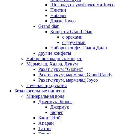
Шоколад с сухофруктами Joyco
Плитки
Наборы
Драже Joyco
Grand dian
Конфеты Grand Dian
с орехами
с фруктами
Наборы конфет Гранд Диан
другие конфеты
Набор шоколадных конфет
Мармелад, Халва, Лукум
Рахат-лукум "Globex"
Рахат-лукум, мармелад Grand Candy
Рахат-лукум, мармелад Joyco
Печёная продукция
Безалкогольные напитки
Минеральная вода
Джермук. Бюрег
Джермук
Бюрег
Бжни. Ной
Апаран
Татни
Гарни