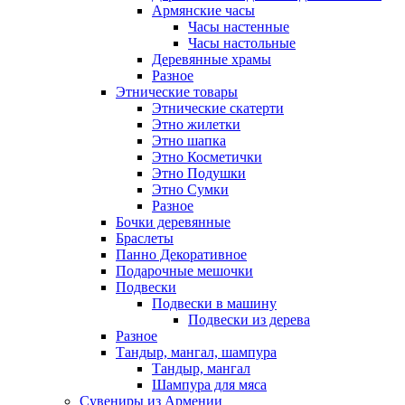
Армянские часы
Часы настенные
Часы настольные
Деревянные храмы
Разное
Этнические товары
Этнические скатерти
Этно жилетки
Этно шапка
Этно Косметички
Этно Подушки
Этно Сумки
Разное
Бочки деревянные
Браслеты
Панно Декоративное
Подарочные мешочки
Подвески
Подвески в машину
Подвески из дерева
Разное
Тандыр, мангал, шампура
Тандыр, мангал
Шампура для мяса
Сувениры из Армении