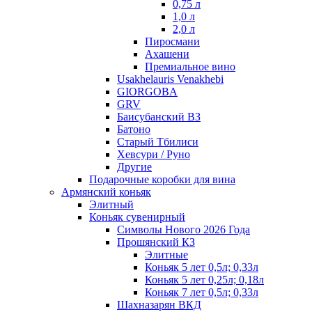
0,75 л
1,0 л
2,0 л
Пиросмани
Ахашени
Премиальное вино
Usakhelauris Venakhebi
GIORGOBA
GRV
Баисубанский ВЗ
Батоно
Старый Тбилиси
Хевсури / Руно
Другие
Подарочные коробки для вина
Армянский коньяк
Элитный
Коньяк сувенирный
Символы Нового 2026 Года
Прошянский КЗ
Элитные
Коньяк 5 лет 0,5л; 0,33л
Коньяк 5 лет 0,25л; 0,18л
Коньяк 7 лет 0,5л; 0,33л
Шахназарян ВКД