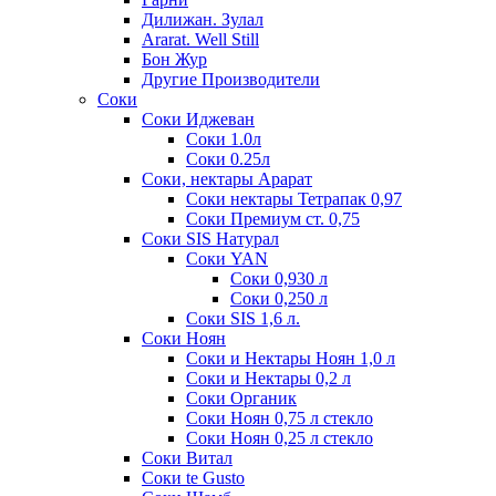
Дилижан. Зулал
Ararat. Well Still
Бон Жур
Другие Производители
Соки
Соки Иджеван
Соки 1.0л
Соки 0.25л
Соки, нектары Арарат
Соки нектары Тетрапак 0,97
Соки Премиум ст. 0,75
Соки SIS Натурал
Соки YAN
Соки 0,930 л
Соки 0,250 л
Соки SIS 1,6 л.
Соки Ноян
Соки и Нектары Ноян 1,0 л
Соки и Нектары 0,2 л
Соки Органик
Соки Ноян 0,75 л стекло
Соки Ноян 0,25 л стекло
Соки Витал
Соки te Gusto