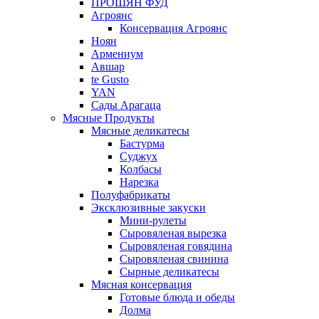
ПРОШЯН ФУД
Агроянс
Консервация Агроянс
Ноян
Армениум
Авшар
te Gusto
YAN
Сады Арагаца
Мясные Продукты
Мясные деликатесы
Бастурма
Суджух
Колбасы
Нарезка
Полуфабрикаты
Эксклюзивные закуски
Мини-рулеты
Сыровяленая вырезка
Сыровяленая говядина
Сыровяленая свинина
Сырные деликатесы
Мясная консервация
Готовые блюда и обеды
Долма