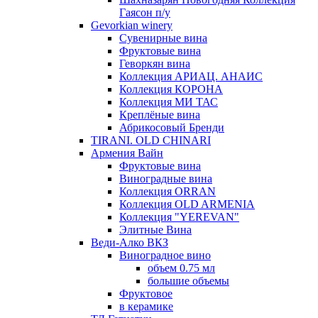
Гаясон п/у
Gevorkian winery
Сувенирные вина
Фруктовые вина
Геворкян вина
Коллекция АРИАЦ. АНАИС
Коллекция КОРОНА
Коллекция МИ ТАС
Креплёные вина
Абрикосовый Бренди
TIRANI. OLD CHINARI
Армения Вайн
Фруктовые вина
Виноградные вина
Коллекция ORRAN
Коллекция OLD ARMENIA
Коллекция "YEREVAN"
Элитные Вина
Веди-Алко ВКЗ
Виноградное вино
объем 0.75 мл
большие объемы
Фруктовое
в керамике