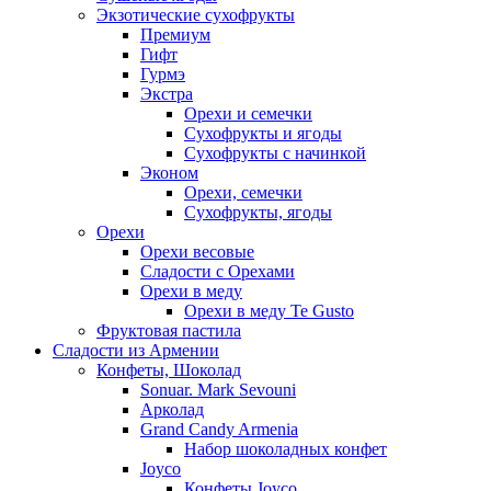
Экзотические сухофрукты
Премиум
Гифт
Гурмэ
Экстра
Орехи и семечки
Сухофрукты и ягоды
Сухофрукты с начинкой
Эконом
Орехи, семечки
Сухофрукты, ягоды
Орехи
Орехи весовые
Сладости с Орехами
Орехи в меду
Орехи в меду Te Gusto
Фруктовая пастила
Сладости из Армении
Конфеты, Шоколад
Sonuar. Mark Sevouni
Арколад
Grand Candy Armenia
Набор шоколадных конфет
Joyco
Конфеты Joyco