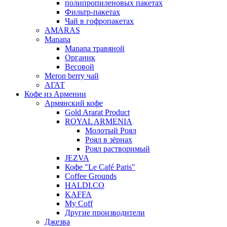
полипропиленовых пакетах
Фильтр-пакетах
Чай в гофропакетах
AMARAS
Manana
Manana травяной
Органик
Весовой
Meron berry чай
АГАТ
Кофе из Армении
Армянский кофе
Gold Ararat Product
ROYAL ARMENIA
Молотый Роял
Роял в зёрнах
Роял растворимый
JEZVA
Кофе "Le Café Paris"
Coffee Grounds
HALDI.CO
KAFFA
My Coff
Другие производители
Джезва