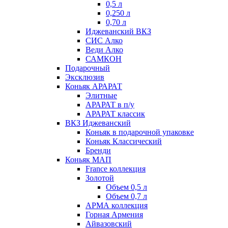
0,5 л
0,250 л
0,70 л
Иджеванский ВКЗ
СИС Алко
Веди Алко
САМКОН
Подарочный
Эксклюзив
Коньяк АРАРАТ
Элитные
АРАРАТ в п/у
АРАРАТ классик
ВКЗ Иджеванский
Коньяк в подарочной упаковке
Коньяк Классический
Бренди
Коньяк МАП
France коллекция
Золотой
Объем 0,5 л
Объем 0,7 л
АРМА коллекция
Горная Армения
Айвазовский