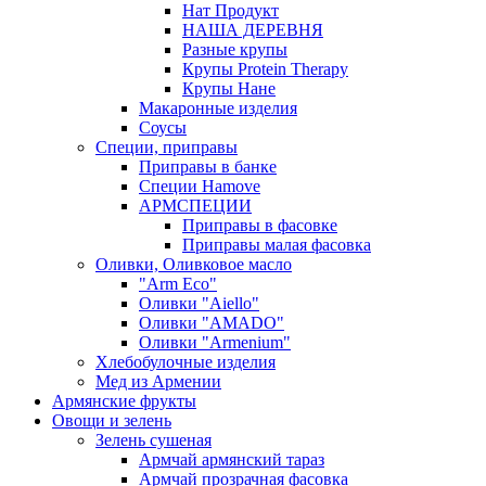
Нат Продукт
НАША ДЕРЕВНЯ
Разные крупы
Крупы Protein Therapy
Крупы Нане
Макаронные изделия
Соусы
Специи, приправы
Приправы в банке
Специи Hamove
АРМСПЕЦИИ
Приправы в фасовке
Приправы малая фасовка
Оливки, Оливковое масло
"Arm Eco"
Оливки "Aiello"
Оливки "AMADO"
Оливки "Armenium"
Хлебобулочные изделия
Мед из Армении
Армянские фрукты
Овощи и зелень
Зелень сушеная
Армчай армянский тараз
Армчай прозрачная фасовка