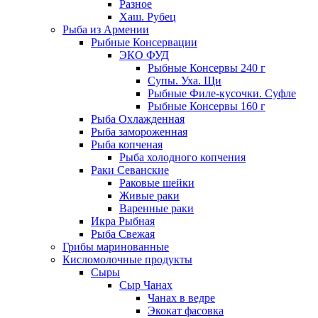
Разное
Хаш. Рубец
Рыба из Армении
Рыбные Консервации
ЭКО ФУД
Рыбные Консервы 240 г
Супы. Уха. Щи
Рыбные Филе-кусочки. Суфле
Рыбные Консервы 160 г
Рыба Охлажденная
Рыба замороженная
Рыба копченая
Рыба холодного копчения
Раки Севанские
Раковые шейки
Живые раки
Варенные раки
Икра Рыбная
Рыба Свежая
Грибы маринованные
Кисломолочные продукты
Сыры
Сыр Чанах
Чанах в ведре
Экокат фасовка