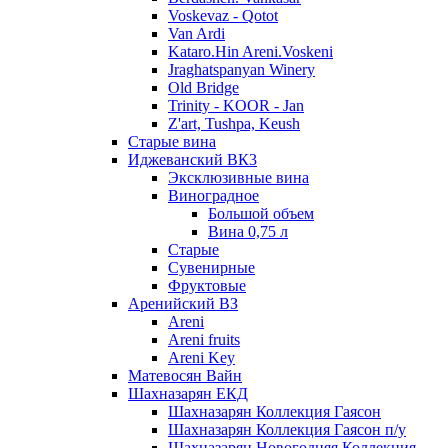
Voskevaz - Qotot
Van Ardi
Kataro.Hin Areni.Voskeni
Jraghatspanyan Winery
Old Bridge
Trinity - KOOR - Jan
Z'art, Tushpa, Keush
Старые вина
Иджеванский ВК3
Эксклюзивные вина
Виноградное
Большой объем
Вина 0,75 л
Старые
Сувенирные
Фруктовые
Аренийский ВЗ
Areni
Areni fruits
Areni Key
Матевосян Вайн
Шахназарян ЕКД
Шахназарян Коллекция Гаясон
Шахназарян Коллекция Гаясон п/у
Шахназарян Новогодняя Коллекция