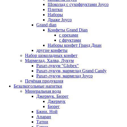
Шоколад с сухофруктами Joyco
Плитки
Наборы
Драже Joyco
Grand dian
Конфеты Grand Dian
с орехами
с фруктами
Наборы конфет Гранд Диан
другие конфеты
Набор шоколадных конфет
Мармелад, Халва, Лукум
Рахат-лукум "Globex"
Рахат-лукум, мармелад Grand Candy
Рахат-лукум, мармелад Joyco
Печёная продукция
Безалкогольные напитки
Минеральная вода
Джермук. Бюрег
Джермук
Бюрег
Бжни. Ной
Апаран
Татни
Гарни