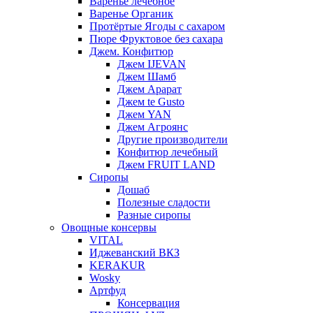
Варенье лечебное
Варенье Органик
Протёртые Ягоды с сахаром
Пюре Фруктовое без сахара
Джем. Конфитюр
Джем IJEVAN
Джем Шамб
Джем Арарат
Джем te Gusto
Джем YAN
Джем Агроянс
Другие производители
Конфитюр лечебный
Джем FRUIT LAND
Сиропы
Дошаб
Полезные сладости
Разные сиропы
Овощные консервы
VITAL
Иджеванский ВКЗ
KERAKUR
Wosky
Артфуд
Консервация