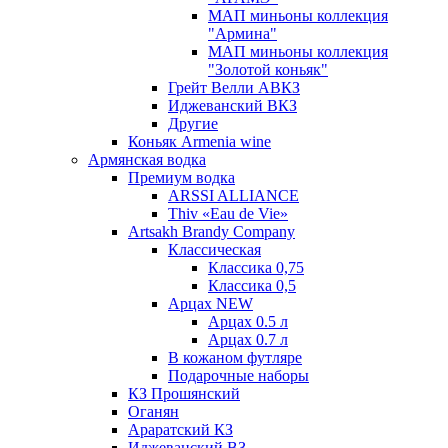
МАП миньоны коллекция
"Армина"
МАП миньоны коллекция
"Золотой коньяк"
Грейт Велли АВКЗ
Иджеванский ВКЗ
Другие
Коньяк Armenia wine
Армянская водка
Премиум водка
ARSSI ALLIANCE
Thiv «Eau de Vie»
Artsakh Brandy Company
Классическая
Классика 0,75
Классика 0,5
Арцах NEW
Арцах 0.5 л
Арцах 0.7 л
В кожаном футляре
Подарочные наборы
КЗ Прошянский
Оганян
Араратский КЗ
Иджеванский ВЗ