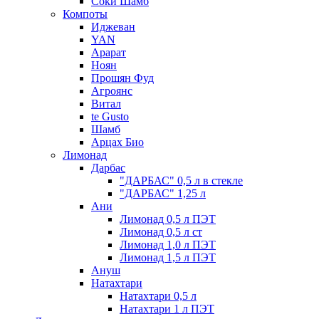
Соки Шамб
Компоты
Иджеван
YAN
Арарат
Ноян
Прошян Фуд
Агроянс
Витал
te Gusto
Шамб
Арцах Био
Лимонад
Дарбас
"ДАРБАС" 0,5 л в стекле
"ДАРБАС" 1,25 л
Ани
Лимонад 0,5 л ПЭТ
Лимонад 0,5 л ст
Лимонад 1,0 л ПЭТ
Лимонад 1,5 л ПЭТ
Ануш
Натахтари
Натахтари 0,5 л
Натахтари 1 л ПЭТ