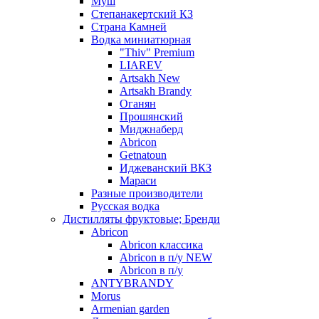
Муш
Степанакертский КЗ
Страна Камней
Водка миниатюрная
"Thiv" Premium
LIAREV
Artsakh New
Artsakh Brandy
Оганян
Прошянский
Миджнаберд
Abricon
Getnatoun
Иджеванский ВКЗ
Мараси
Разные производители
Русская водка
Дистилляты фруктовые; Бренди
Abricon
Abricon классика
Abricon в п/у NEW
Abricon в п/у
ANTYBRANDY
Morus
Armenian garden