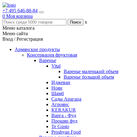
+7 495 646-88-84
0
Моя корзина
x
Меню каталога
Меню сайта
Вход / Регистрация
Армянские продукты
Консервация фруктовая
Варенье
Vital
Варенье маленький объем
Варенье большой объем
Иджеван
Ноян
Шамб
Сады Арагаца
Агроянс
KERAKUR
Варга - Фуд
Прошян фуд
Te Gusto
Proshyan Food