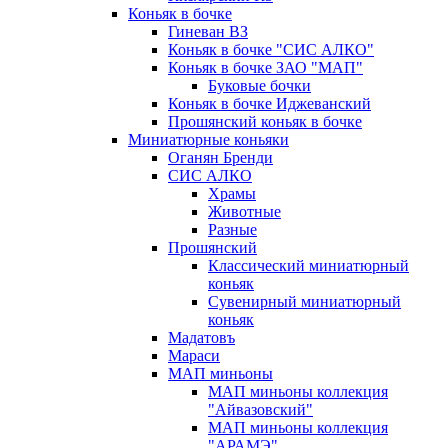
Коньяк в бочке
Гиневан ВЗ
Коньяк в бочке "СИС АЛКО"
Коньяк в бочке ЗАО "МАП"
Буковые бочки
Коньяк в бочке Иджеванский
Прошянский коньяк в бочке
Миниатюрные коньяки
Оганян Бренди
СИС АЛКО
Храмы
Животные
Разные
Прошянский
Классический миниатюрный
коньяк
Сувенирный миниатюрный
коньяк
Мадатовъ
Мараси
МАП миньоны
МАП миньоны коллекция
"Айвазовский"
МАП миньоны коллекция
"АРАМЭ"