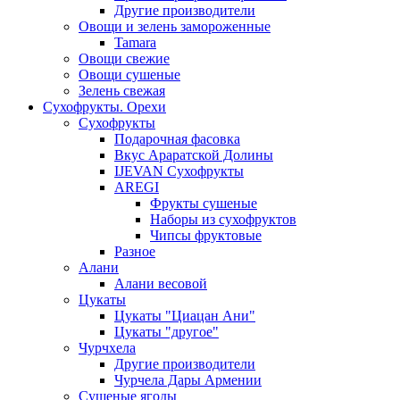
Другие производители
Овощи и зелень замороженные
Tamara
Овощи свежие
Овощи сушеные
Зелень свежая
Сухофрукты. Орехи
Сухофрукты
Подарочная фасовка
Вкус Араратской Долины
IJEVAN Сухофрукты
AREGI
Фрукты сушеные
Наборы из сухофруктов
Чипсы фруктовые
Разное
Алани
Алани весовой
Цукаты
Цукаты "Циацан Ани"
Цукаты "другое"
Чурчхела
Другие производители
Чурчела Дары Армении
Сушеные ягоды