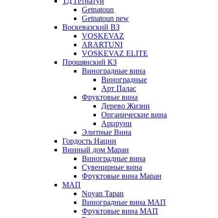
ТД Гетнатун
Getnatoun
Getnatoun new
Воскевазский ВЗ
VOSKEVAZ
ARARTUNI
VOSKEVAZ ELITE
Прошянский КЗ
Виноградные вина
Виноградные
Арт Палас
Фруктовые вина
Дерево Жизни
Органические вина
Арцруни
Элитные Вина
Гордость Нации
Винный дом Маран
Виноградные вина
Сувенирные вина
Фруктовые вина Маран
МАП
Noyan Tapan
Виноградные вина МАП
Фруктовые вина МАП