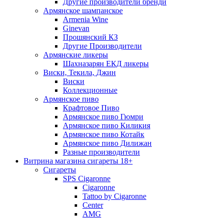
Другие производители бренди
Армянское шампанское
Armenia Wine
Ginevan
Прошянский КЗ
Другие Производители
Армянские ликеры
Шахназарян ЕКД ликеры
Виски, Текила, Джин
Виски
Коллекционные
Армянское пиво
Крафтовое Пиво
Армянское пиво Гюмри
Армянское пиво Киликия
Армянское пиво Котайк
Армянское пиво Дилижан
Разные производители
Витрина магазина сигареты 18+
Cигареты
SPS Cigaronne
Сigaronne
Tattoo by Cigaronne
Center
AMG