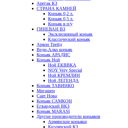
Арегак КЗ
СТРАНА КАМНЕЙ
Коньяк 0,2 л.
Коньяк 0,5 л.
Коньяк в п/у
ГИНЕВАН ВЗ
Эксклюзивный коньяк
Классический коньяк
Аркон Трейд
Веди-Алко коньяк
Коньяк АРАДИС
Коньяк Ной
Ной ЕКВВКА
NOY Very Special
Ной КРЕМЛИН
Ной ЛЕГЕНДА
Коньяк ТАВИНКО
Мргашен
Саят Нова
Коньяк САМКОН
Егвардский ВКЗ
Коньяк MARASI
Другие производители коньяков
Армянские коньяки
Кизлярский КЗ