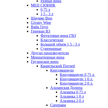
Разные вина
МЕЦ СЮНИК
0,75 л
1,5 - 3 л
Шаумян Вин
Givany Wine
Вайк Груп
Гиневан ВЗ
Фруктовые вина ГВЗ
Классические
Большой объем 1,5 - 3 л
Сувенирные
Другие производители
Миниатюрные вина
Грузинское вино
Кварельский Погреб
Киндзмараули
Киндзмараули 0,75 л.
Киндзмараули 1,0 л.
Киндзмараули 2,0 л.
Алазанская Долина
Алазанка 0,75 л
Алазанка 1,0 л
Алазанка 2,0 л
Саперави