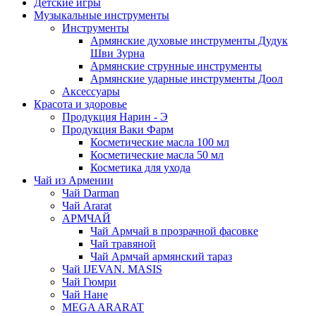
Детские игры
Музыкальные инструменты
Инструменты
Армянские духовые инструменты Дудук
Шви Зурна
Армянские струнные инструменты
Армянские ударные инструменты Доол
Аксессуары
Красота и здоровье
Продукция Нарин - Э
Продукция Ваки Фарм
Косметические масла 100 мл
Косметические масла 50 мл
Косметика для ухода
Чай из Армении
Чай Darman
Чай Ararat
АРМЧАЙ
Чай Армчай в прозрачной фасовке
Чай травяной
Чай Армчай армянский тараз
Чай IJEVAN. MASIS
Чай Гюмри
Чай Нане
MEGA ARARAT