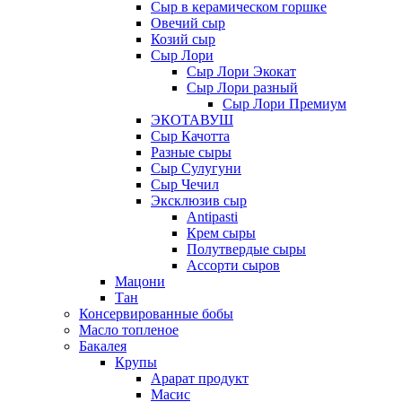
Сыр в керамическом горшке
Овечий сыр
Козий сыр
Сыр Лори
Сыр Лори Экокат
Сыр Лори разный
Сыр Лори Премиум
ЭКОТАВУШ
Сыр Качотта
Разные сыры
Сыр Сулугуни
Сыр Чечил
Эксклюзив сыр
Antipasti
Крем сыры
Полутвердые сыры
Ассорти сыров
Мацони
Тан
Консервированные бобы
Масло топленое
Бакалея
Крупы
Арарат продукт
Масис