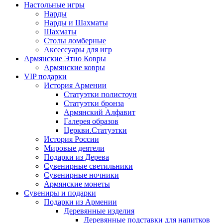
Настольные игры
Нарды
Нарды и Шахматы
Шахматы
Столы ломберные
Аксессуары для игр
Армянские Этно Ковры
Армянские ковры
VIP подарки
История Армении
Статуэтки полистоун
Статуэтки бронза
Армянский Алфавит
Галерея образов
Церкви.Статуэтки
История России
Мировые деятели
Подарки из Дерева
Сувенирные светильники
Сувенирные ночники
Армянские монеты
Сувениры и подарки
Подарки из Армении
Деревянные изделия
Деревянные подставки для напитков