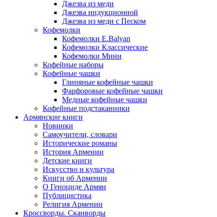
Джезва из меди
Джезва индукционной
Джезва из меди с Песком
Кофемолки
Кофемолки E.Balyan
Кофемолки Классические
Кофемолки Мини
Кофейные наборы
Кофейные чашки
Глиняные кофейные чашки
Фарфоровые кофейные чашки
Медные кофейные чашки
Кофейные подстаканники
Армянские книги
Новинки
Самоучители, словари
Исторические романы
История Армении
Детские книги
Иcкусство и культура
Книги об Армении
О Геноциде Армян
Публицистика
Религия Армении
Кроссворды. Сканворды