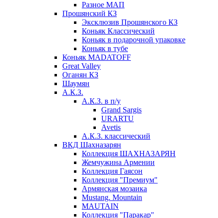
Разное МАП
Прошянский КЗ
Эксклюзив Прошянского КЗ
Коньяк Классический
Коньяк в подарочной упаковке
Коньяк в тубе
Коньяк MADATOFF
Great Valley
Оганян КЗ
Шаумян
А.К.З.
А.К.З. в п/у
Grand Sargis
URARTU
Avetis
А.К.З. классический
ВКД Шахназарян
Коллекция ШАХНАЗАРЯН
Жемчужина Армении
Коллекция Гаясон
Коллекция "Премиум"
Армянская мозаика
Mustang. Mountain
MAUTAIN
Коллекция "Паракар"