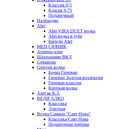
Классик 0,5
Класик 0,75
Подарочный
Налбандян
Abri
Abri VIRA DUET водка
Abri водка в тубе
Бренди Abri
МЕЦ СЮНИК
Armenia wine
Шахназарян ВКД
Getnatoun
Ginevan водка
Бочка Гиневан
Гиневан Золотая коллекция
Гиневан классик
Крепкая водка
Арегак К.З.
ВЕДИ АЛКО
Классика
Элитная
Водка Самкон "Саят Нова"
Классика Саят Нова
Подарочные наборы