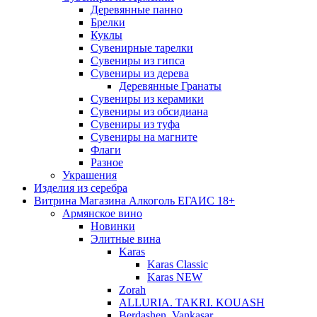
Деревянные панно
Брелки
Куклы
Сувенирные тарелки
Сувениры из гипса
Сувениры из дерева
Деревянные Гранаты
Сувениры из керамики
Сувениры из обсидиана
Сувениры из туфа
Сувениры на магните
Флаги
Разное
Украшения
Изделия из серебра
Витрина Магазина Алкоголь ЕГАИС 18+
Армянское вино
Новинки
Элитные вина
Karas
Karas Classic
Karas NEW
Zorah
ALLURIA. TAKRI. KOUASH
Berdashen. Vankasar