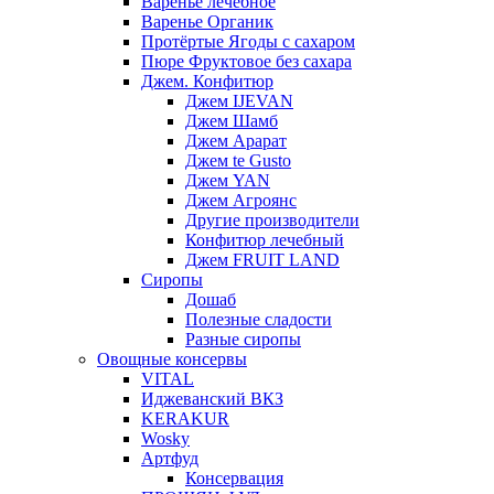
Варенье лечебное
Варенье Органик
Протёртые Ягоды с сахаром
Пюре Фруктовое без сахара
Джем. Конфитюр
Джем IJEVAN
Джем Шамб
Джем Арарат
Джем te Gusto
Джем YAN
Джем Агроянс
Другие производители
Конфитюр лечебный
Джем FRUIT LAND
Сиропы
Дошаб
Полезные сладости
Разные сиропы
Овощные консервы
VITAL
Иджеванский ВКЗ
KERAKUR
Wosky
Артфуд
Консервация