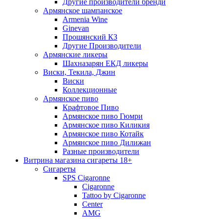
Другие производители бренди
Армянское шампанское
Armenia Wine
Ginevan
Прошянский КЗ
Другие Производители
Армянские ликеры
Шахназарян ЕКД ликеры
Виски, Текила, Джин
Виски
Коллекционные
Армянское пиво
Крафтовое Пиво
Армянское пиво Гюмри
Армянское пиво Киликия
Армянское пиво Котайк
Армянское пиво Дилижан
Разные производители
Витрина магазина сигареты 18+
Cигареты
SPS Cigaronne
Сigaronne
Tattoo by Cigaronne
Center
AMG