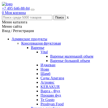
+7 495 646-88-84
0
Моя корзина
x
Меню каталога
Меню сайта
Вход / Регистрация
Армянские продукты
Консервация фруктовая
Варенье
Vital
Варенье маленький объем
Варенье большой объем
Иджеван
Ноян
Шамб
Сады Арагаца
Агроянс
KERAKUR
Варга - Фуд
Прошян фуд
Te Gusto
Proshyan Food