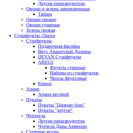
Другие производители
Овощи и зелень замороженные
Tamara
Овощи свежие
Овощи сушеные
Зелень свежая
Сухофрукты. Орехи
Сухофрукты
Подарочная фасовка
Вкус Араратской Долины
IJEVAN Сухофрукты
AREGI
Фрукты сушеные
Наборы из сухофруктов
Чипсы фруктовые
Разное
Алани
Алани весовой
Цукаты
Цукаты "Циацан Ани"
Цукаты "другое"
Чурчхела
Другие производители
Чурчела Дары Армении
Сушеные ягоды