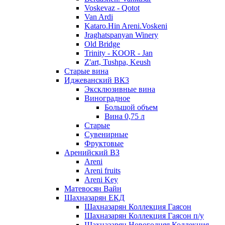
Voskevaz - Qotot
Van Ardi
Kataro.Hin Areni.Voskeni
Jraghatspanyan Winery
Old Bridge
Trinity - KOOR - Jan
Z'art, Tushpa, Keush
Старые вина
Иджеванский ВК3
Эксклюзивные вина
Виноградное
Большой объем
Вина 0,75 л
Старые
Сувенирные
Фруктовые
Аренийский ВЗ
Areni
Areni fruits
Areni Key
Матевосян Вайн
Шахназарян ЕКД
Шахназарян Коллекция Гаясон
Шахназарян Коллекция Гаясон п/у
Шахназарян Новогодняя Коллекция