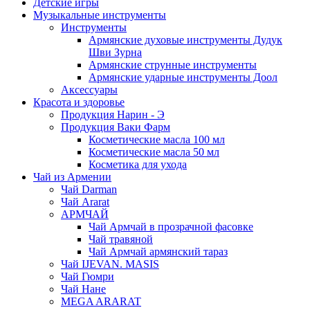
Детские игры
Музыкальные инструменты
Инструменты
Армянские духовые инструменты Дудук
Шви Зурна
Армянские струнные инструменты
Армянские ударные инструменты Доол
Аксессуары
Красота и здоровье
Продукция Нарин - Э
Продукция Ваки Фарм
Косметические масла 100 мл
Косметические масла 50 мл
Косметика для ухода
Чай из Армении
Чай Darman
Чай Ararat
АРМЧАЙ
Чай Армчай в прозрачной фасовке
Чай травяной
Чай Армчай армянский тараз
Чай IJEVAN. MASIS
Чай Гюмри
Чай Нане
MEGA ARARAT