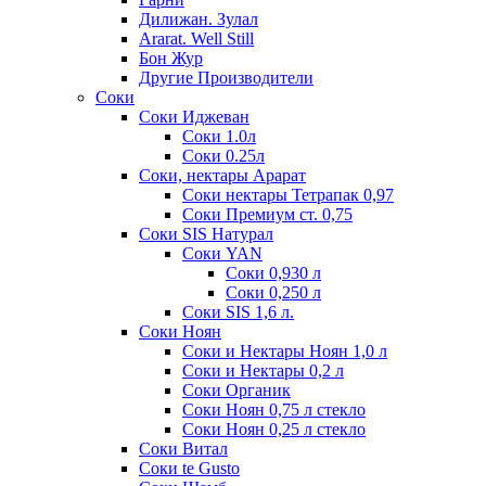
Дилижан. Зулал
Ararat. Well Still
Бон Жур
Другие Производители
Соки
Соки Иджеван
Соки 1.0л
Соки 0.25л
Соки, нектары Арарат
Соки нектары Тетрапак 0,97
Соки Премиум ст. 0,75
Соки SIS Натурал
Соки YAN
Соки 0,930 л
Соки 0,250 л
Соки SIS 1,6 л.
Соки Ноян
Соки и Нектары Ноян 1,0 л
Соки и Нектары 0,2 л
Соки Органик
Соки Ноян 0,75 л стекло
Соки Ноян 0,25 л стекло
Соки Витал
Соки te Gusto