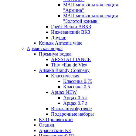
МАП миньоны коллекция
"Армина"
МАП миньоны коллекция
"Золотой коньяк"
Грейт Велли АВКЗ
Иджеванский ВКЗ
Другие
Коньяк Armenia wine
Армянская водка
Премиум водка
ARSSI ALLIANCE
Thiv «Eau de Vie»
Artsakh Brandy Company
Классическая
Классика 0,75
Классика 0,5
Арцах NEW
Арцах 0.5 л
Арцах 0.7 л
В кожаном футляре
Подарочные наборы
КЗ Прошянский
Оганян
Араратский КЗ
Иджеванский ВЗ