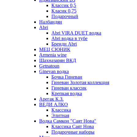
Классик 0,5
Класик 0,75
Подарочный
Налбандян
Abri
Abri VIRA DUET водка
Abri водка в тубе
Бренди Abri
МЕЦ СЮНИК
Armenia wine
Шахназарян ВКД
Getnatoun
Ginevan водка
Бочка Гиневан
Гиневан Золотая коллекция
Гиневан классик
Крепкая водка
Арегак К.З.
ВЕДИ АЛКО
Классика
Элитная
Водка Самкон "Саят Нова"
Классика Саят Нова
Подарочные наборы