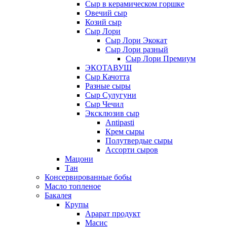
Сыр в керамическом горшке
Овечий сыр
Козий сыр
Сыр Лори
Сыр Лори Экокат
Сыр Лори разный
Сыр Лори Премиум
ЭКОТАВУШ
Сыр Качотта
Разные сыры
Сыр Сулугуни
Сыр Чечил
Эксклюзив сыр
Antipasti
Крем сыры
Полутвердые сыры
Ассорти сыров
Мацони
Тан
Консервированные бобы
Масло топленое
Бакалея
Крупы
Арарат продукт
Масис