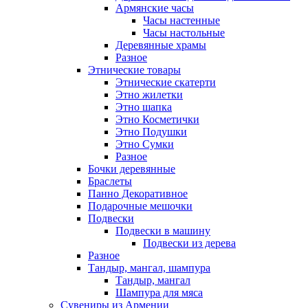
Армянские часы
Часы настенные
Часы настольные
Деревянные храмы
Разное
Этнические товары
Этнические скатерти
Этно жилетки
Этно шапка
Этно Косметички
Этно Подушки
Этно Сумки
Разное
Бочки деревянные
Браслеты
Панно Декоративное
Подарочные мешочки
Подвески
Подвески в машину
Подвески из дерева
Разное
Тандыр, мангал, шампура
Тандыр, мангал
Шампура для мяса
Сувениры из Армении