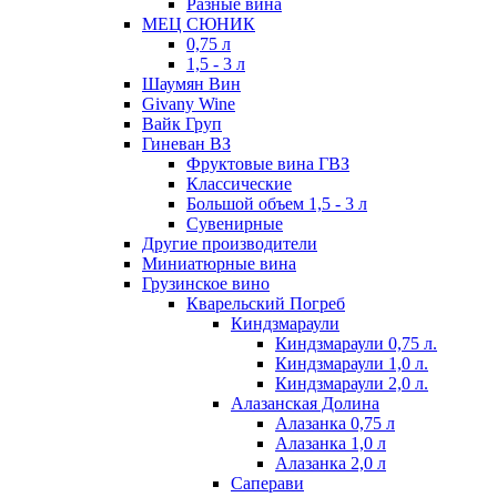
Разные вина
МЕЦ СЮНИК
0,75 л
1,5 - 3 л
Шаумян Вин
Givany Wine
Вайк Груп
Гиневан ВЗ
Фруктовые вина ГВЗ
Классические
Большой объем 1,5 - 3 л
Сувенирные
Другие производители
Миниатюрные вина
Грузинское вино
Кварельский Погреб
Киндзмараули
Киндзмараули 0,75 л.
Киндзмараули 1,0 л.
Киндзмараули 2,0 л.
Алазанская Долина
Алазанка 0,75 л
Алазанка 1,0 л
Алазанка 2,0 л
Саперави