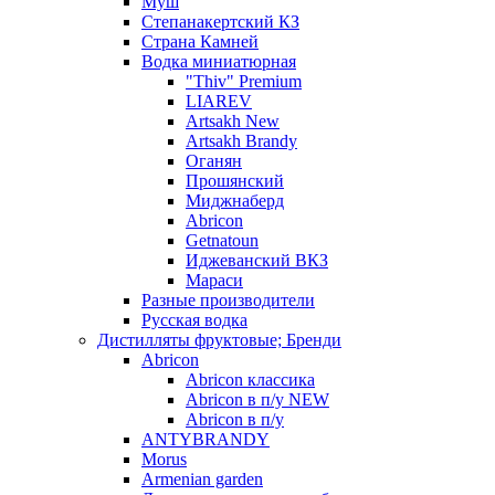
Муш
Степанакертский КЗ
Страна Камней
Водка миниатюрная
"Thiv" Premium
LIAREV
Artsakh New
Artsakh Brandy
Оганян
Прошянский
Миджнаберд
Abricon
Getnatoun
Иджеванский ВКЗ
Мараси
Разные производители
Русская водка
Дистилляты фруктовые; Бренди
Abricon
Abricon классика
Abricon в п/у NEW
Abricon в п/у
ANTYBRANDY
Morus
Armenian garden