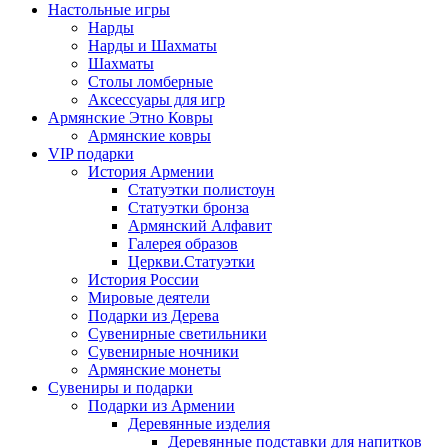
Настольные игры
Нарды
Нарды и Шахматы
Шахматы
Столы ломберные
Аксессуары для игр
Армянские Этно Ковры
Армянские ковры
VIP подарки
История Армении
Статуэтки полистоун
Статуэтки бронза
Армянский Алфавит
Галерея образов
Церкви.Статуэтки
История России
Мировые деятели
Подарки из Дерева
Сувенирные светильники
Сувенирные ночники
Армянские монеты
Сувениры и подарки
Подарки из Армении
Деревянные изделия
Деревянные подставки для напитков