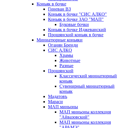
Коньяк в бочке
Гиневан ВЗ
Коньяк в бочке "СИС АЛКО"
Коньяк в бочке ЗАО "МАП"
Буковые бочки
Коньяк в бочке Иджеванский
Прошянский коньяк в бочке
Миниатюрные коньяки
Оганян Бренди
СИС АЛКО
Храмы
Животные
Разные
Прошянский
Классический миниатюрный
коньяк
Сувенирный миниатюрный
коньяк
Мадатовъ
Мараси
МАП миньоны
МАП миньоны коллекция
"Айвазовский"
МАП миньоны коллекция
"АРАМЭ"