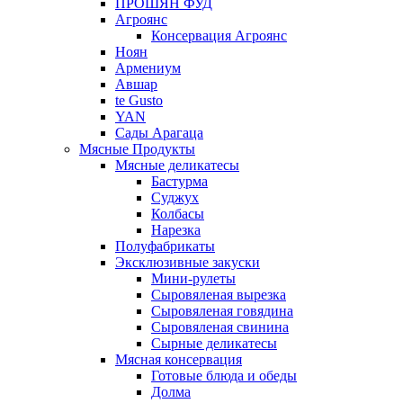
ПРОШЯН ФУД
Агроянс
Консервация Агроянс
Ноян
Армениум
Авшар
te Gusto
YAN
Сады Арагаца
Мясные Продукты
Мясные деликатесы
Бастурма
Суджух
Колбасы
Нарезка
Полуфабрикаты
Эксклюзивные закуски
Мини-рулеты
Сыровяленая вырезка
Сыровяленая говядина
Сыровяленая свинина
Сырные деликатесы
Мясная консервация
Готовые блюда и обеды
Долма