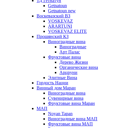
ТД Гетнатун
Getnatoun
Getnatoun new
Воскевазский ВЗ
VOSKEVAZ
ARARTUNI
VOSKEVAZ ELITE
Прошянский КЗ
Виноградные вина
Виноградные
Арт Палас
Фруктовые вина
Дерево Жизни
Органические вина
Арцруни
Элитные Вина
Гордость Нации
Винный дом Маран
Виноградные вина
Сувенирные вина
Фруктовые вина Маран
МАП
Noyan Tapan
Виноградные вина МАП
Фруктовые вина МАП