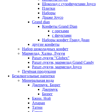
Шоколад с сухофруктами Joyco
Плитки
Наборы
Драже Joyco
Grand dian
Конфеты Grand Dian
с орехами
с фруктами
Наборы конфет Гранд Диан
другие конфеты
Набор шоколадных конфет
Мармелад, Халва, Лукум
Рахат-лукум "Globex"
Рахат-лукум, мармелад Grand Candy
Рахат-лукум, мармелад Joyco
Печёная продукция
Безалкогольные напитки
Минеральная вода
Джермук. Бюрег
Джермук
Бюрег
Бжни. Ной
Апаран
Татни
Гарни