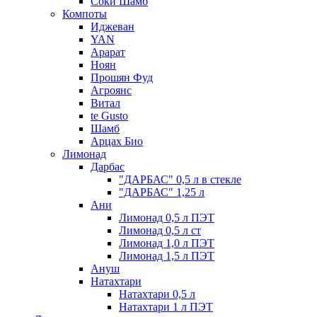
Соки Шамб
Компоты
Иджеван
YAN
Арарат
Ноян
Прошян Фуд
Агроянс
Витал
te Gusto
Шамб
Арцах Био
Лимонад
Дарбас
"ДАРБАС" 0,5 л в стекле
"ДАРБАС" 1,25 л
Ани
Лимонад 0,5 л ПЭТ
Лимонад 0,5 л ст
Лимонад 1,0 л ПЭТ
Лимонад 1,5 л ПЭТ
Ануш
Натахтари
Натахтари 0,5 л
Натахтари 1 л ПЭТ