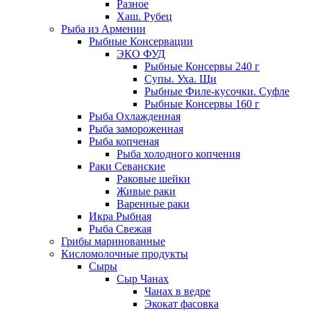
Разное
Хаш. Рубец
Рыба из Армении
Рыбные Консервации
ЭКО ФУД
Рыбные Консервы 240 г
Супы. Уха. Щи
Рыбные Филе-кусочки. Суфле
Рыбные Консервы 160 г
Рыба Охлажденная
Рыба замороженная
Рыба копченая
Рыба холодного копчения
Раки Севанские
Раковые шейки
Живые раки
Варенные раки
Икра Рыбная
Рыба Свежая
Грибы маринованные
Кисломолочные продукты
Сыры
Сыр Чанах
Чанах в ведре
Экокат фасовка