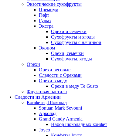
Экзотические сухофрукты
Премиум
Гифт
Гурмэ
Экстра
Орехи и семечки
Сухофрукты и ягоды
Сухофрукты с начинкой
Эконом
Орехи, семечки
Сухофрукты, ягоды
Орехи
Орехи весовые
Сладости с Орехами
Орехи в меду
Орехи в меду Te Gusto
Фруктовая пастила
Сладости из Армении
Конфеты, Шоколад
Sonuar. Mark Sevouni
Арколад
Grand Candy Armenia
Набор шоколадных конфет
Joyco
Конфеты Joyco