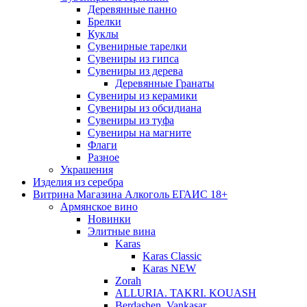
Деревянные панно
Брелки
Куклы
Сувенирные тарелки
Сувениры из гипса
Сувениры из дерева
Деревянные Гранаты
Сувениры из керамики
Сувениры из обсидиана
Сувениры из туфа
Сувениры на магните
Флаги
Разное
Украшения
Изделия из серебра
Витрина Магазина Алкоголь ЕГАИС 18+
Армянское вино
Новинки
Элитные вина
Karas
Karas Classic
Karas NEW
Zorah
ALLURIA. TAKRI. KOUASH
Berdashen. Vankasar