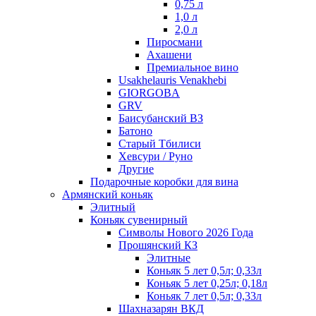
0,75 л
1,0 л
2,0 л
Пиросмани
Ахашени
Премиальное вино
Usakhelauris Venakhebi
GIORGOBA
GRV
Баисубанский ВЗ
Батоно
Старый Тбилиси
Хевсури / Руно
Другие
Подарочные коробки для вина
Армянский коньяк
Элитный
Коньяк сувенирный
Символы Нового 2026 Года
Прошянский КЗ
Элитные
Коньяк 5 лет 0,5л; 0,33л
Коньяк 5 лет 0,25л; 0,18л
Коньяк 7 лет 0,5л; 0,33л
Шахназарян ВКД