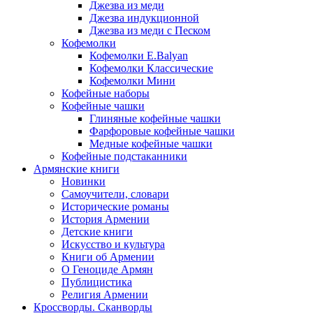
Джезва из меди
Джезва индукционной
Джезва из меди с Песком
Кофемолки
Кофемолки E.Balyan
Кофемолки Классические
Кофемолки Мини
Кофейные наборы
Кофейные чашки
Глиняные кофейные чашки
Фарфоровые кофейные чашки
Медные кофейные чашки
Кофейные подстаканники
Армянские книги
Новинки
Самоучители, словари
Исторические романы
История Армении
Детские книги
Иcкусство и культура
Книги об Армении
О Геноциде Армян
Публицистика
Религия Армении
Кроссворды. Сканворды