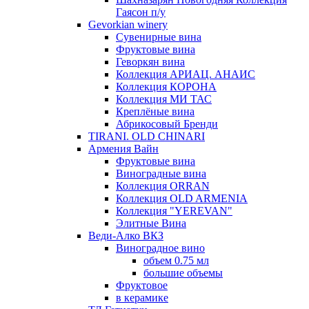
Гаясон п/у
Gevorkian winery
Сувенирные вина
Фруктовые вина
Геворкян вина
Коллекция АРИАЦ. АНАИС
Коллекция КОРОНА
Коллекция МИ ТАС
Креплёные вина
Абрикосовый Бренди
TIRANI. OLD CHINARI
Армения Вайн
Фруктовые вина
Виноградные вина
Коллекция ORRAN
Коллекция OLD ARMENIA
Коллекция "YEREVAN"
Элитные Вина
Веди-Алко ВКЗ
Виноградное вино
объем 0.75 мл
большие объемы
Фруктовое
в керамике