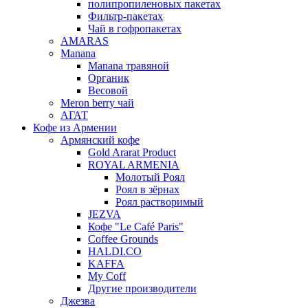
полипропиленовых пакетах
Фильтр-пакетах
Чай в гофропакетах
AMARAS
Manana
Manana травяной
Органик
Весовой
Meron berry чай
АГАТ
Кофе из Армении
Армянский кофе
Gold Ararat Product
ROYAL ARMENIA
Молотый Роял
Роял в зёрнах
Роял растворимый
JEZVA
Кофе "Le Café Paris"
Coffee Grounds
HALDI.CO
KAFFA
My Coff
Другие производители
Джезва