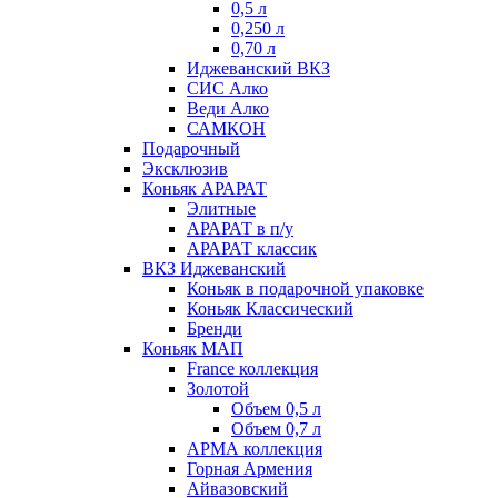
0,5 л
0,250 л
0,70 л
Иджеванский ВКЗ
СИС Алко
Веди Алко
САМКОН
Подарочный
Эксклюзив
Коньяк АРАРАТ
Элитные
АРАРАТ в п/у
АРАРАТ классик
ВКЗ Иджеванский
Коньяк в подарочной упаковке
Коньяк Классический
Бренди
Коньяк МАП
France коллекция
Золотой
Объем 0,5 л
Объем 0,7 л
АРМА коллекция
Горная Армения
Айвазовский