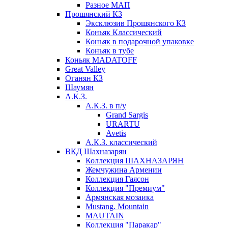
Разное МАП
Прошянский КЗ
Эксклюзив Прошянского КЗ
Коньяк Классический
Коньяк в подарочной упаковке
Коньяк в тубе
Коньяк MADATOFF
Great Valley
Оганян КЗ
Шаумян
А.К.З.
А.К.З. в п/у
Grand Sargis
URARTU
Avetis
А.К.З. классический
ВКД Шахназарян
Коллекция ШАХНАЗАРЯН
Жемчужина Армении
Коллекция Гаясон
Коллекция "Премиум"
Армянская мозаика
Mustang. Mountain
MAUTAIN
Коллекция "Паракар"