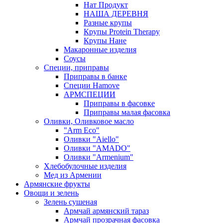
Нат Продукт
НАША ДЕРЕВНЯ
Разные крупы
Крупы Protein Therapy
Крупы Нане
Макаронные изделия
Соусы
Специи, приправы
Приправы в банке
Специи Hamove
АРМСПЕЦИИ
Приправы в фасовке
Приправы малая фасовка
Оливки, Оливковое масло
"Arm Eco"
Оливки "Aiello"
Оливки "AMADO"
Оливки "Armenium"
Хлебобулочные изделия
Мед из Армении
Армянские фрукты
Овощи и зелень
Зелень сушеная
Армчай армянский тараз
Армчай прозрачная фасовка