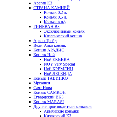
Арегак КЗ
СТРАНА КАМНЕЙ
Коньяк 0,2 л.
Коньяк 0,5 л.
Коньяк в п/у
ГИНЕВАН ВЗ
Эксклюзивный коньяк
Классический коньяк
Аркон Трейд
Веди-Алко коньяк
Коньяк АРАДИС
Коньяк Ной
Ной ЕКВВКА
NOY Very Special
Ной КРЕМЛИН
Ной ЛЕГЕНДА
Коньяк ТАВИНКО
Мргашен
Саят Нова
Коньяк САМКОН
Егвардский ВКЗ
Коньяк MARASI
Другие производители коньяков
Армянские коньяки
Кизлярский КЗ