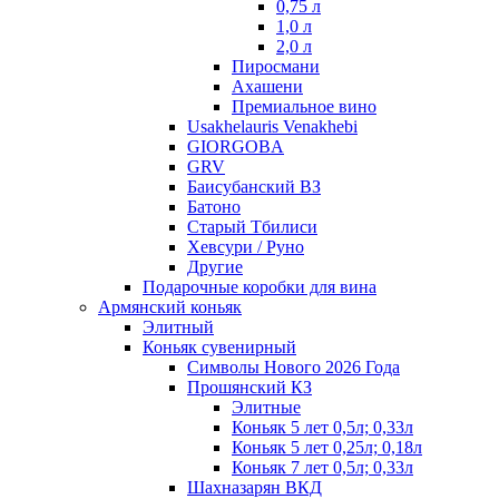
0,75 л
1,0 л
2,0 л
Пиросмани
Ахашени
Премиальное вино
Usakhelauris Venakhebi
GIORGOBA
GRV
Баисубанский ВЗ
Батоно
Старый Тбилиси
Хевсури / Руно
Другие
Подарочные коробки для вина
Армянский коньяк
Элитный
Коньяк сувенирный
Символы Нового 2026 Года
Прошянский КЗ
Элитные
Коньяк 5 лет 0,5л; 0,33л
Коньяк 5 лет 0,25л; 0,18л
Коньяк 7 лет 0,5л; 0,33л
Шахназарян ВКД