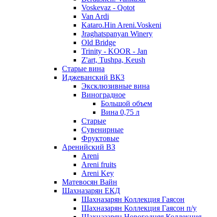
Voskevaz - Qotot
Van Ardi
Kataro.Hin Areni.Voskeni
Jraghatspanyan Winery
Old Bridge
Trinity - KOOR - Jan
Z'art, Tushpa, Keush
Старые вина
Иджеванский ВК3
Эксклюзивные вина
Виноградное
Большой объем
Вина 0,75 л
Старые
Сувенирные
Фруктовые
Аренийский ВЗ
Areni
Areni fruits
Areni Key
Матевосян Вайн
Шахназарян ЕКД
Шахназарян Коллекция Гаясон
Шахназарян Коллекция Гаясон п/у
Шахназарян Новогодняя Коллекция