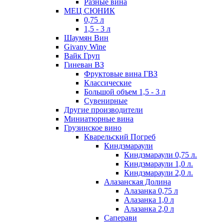
Разные вина
МЕЦ СЮНИК
0,75 л
1,5 - 3 л
Шаумян Вин
Givany Wine
Вайк Груп
Гиневан ВЗ
Фруктовые вина ГВЗ
Классические
Большой объем 1,5 - 3 л
Сувенирные
Другие производители
Миниатюрные вина
Грузинское вино
Кварельский Погреб
Киндзмараули
Киндзмараули 0,75 л.
Киндзмараули 1,0 л.
Киндзмараули 2,0 л.
Алазанская Долина
Алазанка 0,75 л
Алазанка 1,0 л
Алазанка 2,0 л
Саперави