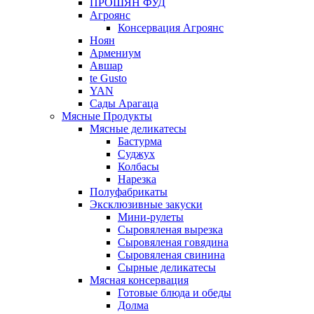
ПРОШЯН ФУД
Агроянс
Консервация Агроянс
Ноян
Армениум
Авшар
te Gusto
YAN
Сады Арагаца
Мясные Продукты
Мясные деликатесы
Бастурма
Суджух
Колбасы
Нарезка
Полуфабрикаты
Эксклюзивные закуски
Мини-рулеты
Сыровяленая вырезка
Сыровяленая говядина
Сыровяленая свинина
Сырные деликатесы
Мясная консервация
Готовые блюда и обеды
Долма