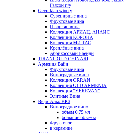
Гаясон п/у
Gevorkian winery
Сувенирные вина
Фруктовые вина
Геворкян вина
Коллекция АРИАЦ. АНАИС
Коллекция КОРОНА
Коллекция МИ ТАС
Креплёные вина
Абрикосовый Бренди
TIRANI. OLD CHINARI
Армения Вайн
Фруктовые вина
Виноградные вина
Коллекция ORRAN
Коллекция OLD ARMENIA
Коллекция "YEREVAN"
Элитные Вина
Веди-Алко ВКЗ
Виноградное вино
объем 0.75 мл
большие объемы
Фруктовое
в керамике