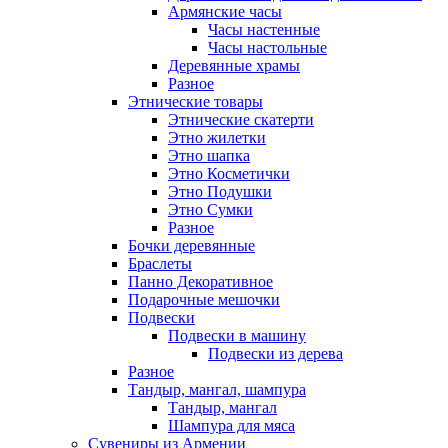
Армянские часы
Часы настенные
Часы настольные
Деревянные храмы
Разное
Этнические товары
Этнические скатерти
Этно жилетки
Этно шапка
Этно Косметички
Этно Подушки
Этно Сумки
Разное
Бочки деревянные
Браслеты
Панно Декоративное
Подарочные мешочки
Подвески
Подвески в машину
Подвески из дерева
Разное
Тандыр, мангал, шампура
Тандыр, мангал
Шампура для мяса
Сувениры из Армении