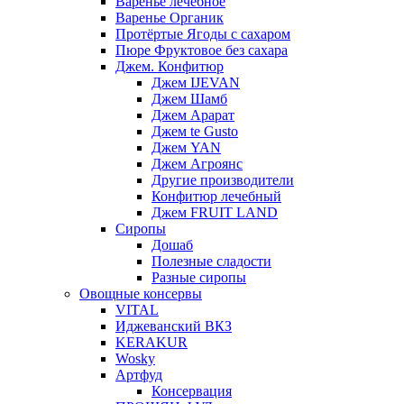
Варенье лечебное
Варенье Органик
Протёртые Ягоды с сахаром
Пюре Фруктовое без сахара
Джем. Конфитюр
Джем IJEVAN
Джем Шамб
Джем Арарат
Джем te Gusto
Джем YAN
Джем Агроянс
Другие производители
Конфитюр лечебный
Джем FRUIT LAND
Сиропы
Дошаб
Полезные сладости
Разные сиропы
Овощные консервы
VITAL
Иджеванский ВКЗ
KERAKUR
Wosky
Артфуд
Консервация