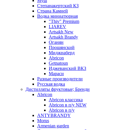
Муш
Степанакертский КЗ
Страна Камней
Водка миниатюрная
"Thiv" Premium
LIAREV
Artsakh New
Artsakh Brandy
Оганян
Прошянский
Миджнаберд
Abricon
Getnatoun
Иджеванский ВКЗ
Мараси
Разные производители
Русская водка
Дистилляты фруктовые; Бренди
Abricon
Abricon классика
Abricon в п/у NEW
Abricon в п/у
ANTYBRANDY
Morus
Armenian garden