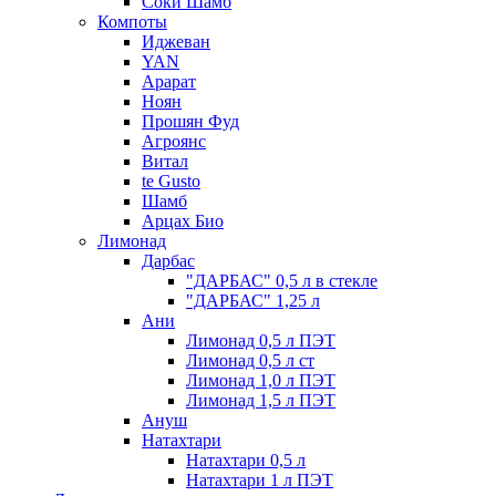
Соки Шамб
Компоты
Иджеван
YAN
Арарат
Ноян
Прошян Фуд
Агроянс
Витал
te Gusto
Шамб
Арцах Био
Лимонад
Дарбас
"ДАРБАС" 0,5 л в стекле
"ДАРБАС" 1,25 л
Ани
Лимонад 0,5 л ПЭТ
Лимонад 0,5 л ст
Лимонад 1,0 л ПЭТ
Лимонад 1,5 л ПЭТ
Ануш
Натахтари
Натахтари 0,5 л
Натахтари 1 л ПЭТ