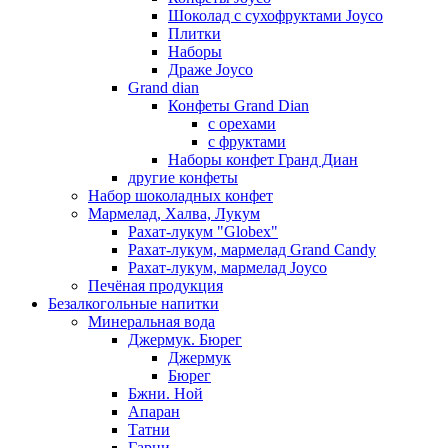
Шоколад с сухофруктами Joyco
Плитки
Наборы
Драже Joyco
Grand dian
Конфеты Grand Dian
с орехами
с фруктами
Наборы конфет Гранд Диан
другие конфеты
Набор шоколадных конфет
Мармелад, Халва, Лукум
Рахат-лукум "Globex"
Рахат-лукум, мармелад Grand Candy
Рахат-лукум, мармелад Joyco
Печёная продукция
Безалкогольные напитки
Минеральная вода
Джермук. Бюрег
Джермук
Бюрег
Бжни. Ной
Апаран
Татни
Гарни