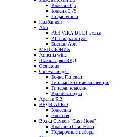
Классик 0,5
Класик 0,75
Подарочный
Налбандян
Abri
Abri VIRA DUET водка
Abri водка в тубе
Бренди Abri
МЕЦ СЮНИК
Armenia wine
Шахназарян ВКД
Getnatoun
Ginevan водка
Бочка Гиневан
Гиневан Золотая коллекция
Гиневан классик
Крепкая водка
Арегак К.З.
ВЕДИ АЛКО
Классика
Элитная
Водка Самкон "Саят Нова"
Классика Саят Нова
Подарочные наборы