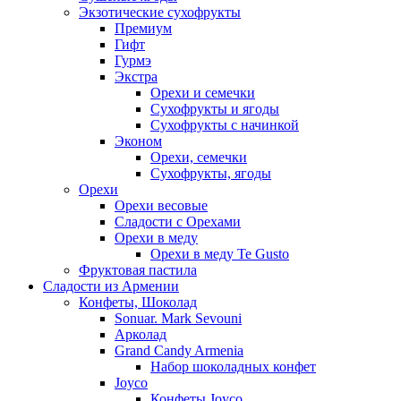
Экзотические сухофрукты
Премиум
Гифт
Гурмэ
Экстра
Орехи и семечки
Сухофрукты и ягоды
Сухофрукты с начинкой
Эконом
Орехи, семечки
Сухофрукты, ягоды
Орехи
Орехи весовые
Сладости с Орехами
Орехи в меду
Орехи в меду Te Gusto
Фруктовая пастила
Сладости из Армении
Конфеты, Шоколад
Sonuar. Mark Sevouni
Арколад
Grand Candy Armenia
Набор шоколадных конфет
Joyco
Конфеты Joyco