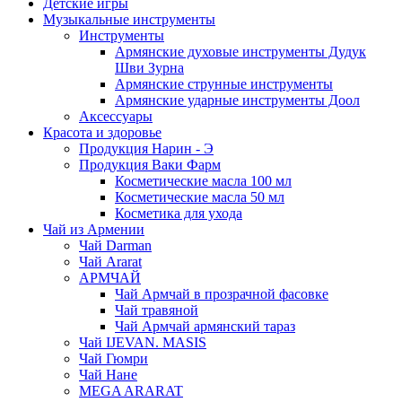
Детские игры
Музыкальные инструменты
Инструменты
Армянские духовые инструменты Дудук
Шви Зурна
Армянские струнные инструменты
Армянские ударные инструменты Доол
Аксессуары
Красота и здоровье
Продукция Нарин - Э
Продукция Ваки Фарм
Косметические масла 100 мл
Косметические масла 50 мл
Косметика для ухода
Чай из Армении
Чай Darman
Чай Ararat
АРМЧАЙ
Чай Армчай в прозрачной фасовке
Чай травяной
Чай Армчай армянский тараз
Чай IJEVAN. MASIS
Чай Гюмри
Чай Нане
MEGA ARARAT