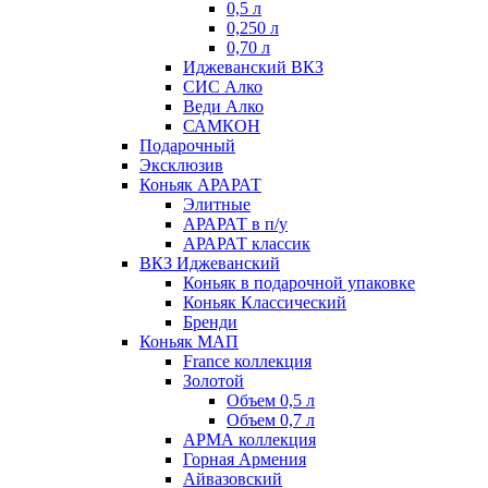
0,5 л
0,250 л
0,70 л
Иджеванский ВКЗ
СИС Алко
Веди Алко
САМКОН
Подарочный
Эксклюзив
Коньяк АРАРАТ
Элитные
АРАРАТ в п/у
АРАРАТ классик
ВКЗ Иджеванский
Коньяк в подарочной упаковке
Коньяк Классический
Бренди
Коньяк МАП
France коллекция
Золотой
Объем 0,5 л
Объем 0,7 л
АРМА коллекция
Горная Армения
Айвазовский