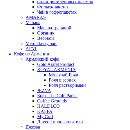
полипропиленовых пакетах
Фильтр-пакетах
Чай в гофропакетах
AMARAS
Manana
Manana травяной
Органик
Весовой
Meron berry чай
АГАТ
Кофе из Армении
Армянский кофе
Gold Ararat Product
ROYAL ARMENIA
Молотый Роял
Роял в зёрнах
Роял растворимый
JEZVA
Кофе "Le Café Paris"
Coffee Grounds
HALDI.CO
KAFFA
My Coff
Другие производители
Джезва