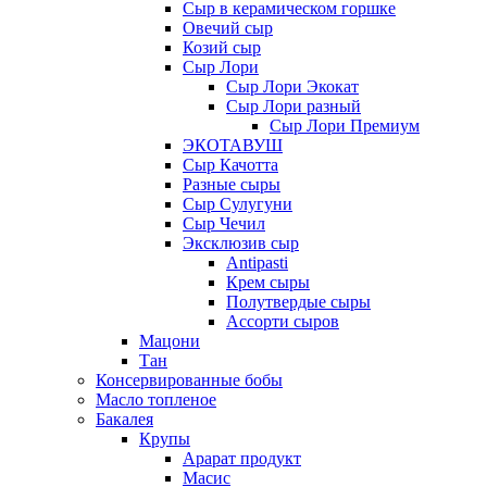
Сыр в керамическом горшке
Овечий сыр
Козий сыр
Сыр Лори
Сыр Лори Экокат
Сыр Лори разный
Сыр Лори Премиум
ЭКОТАВУШ
Сыр Качотта
Разные сыры
Сыр Сулугуни
Сыр Чечил
Эксклюзив сыр
Antipasti
Крем сыры
Полутвердые сыры
Ассорти сыров
Мацони
Тан
Консервированные бобы
Масло топленое
Бакалея
Крупы
Арарат продукт
Масис