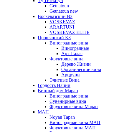
ТД Гетнатун
Getnatoun
Getnatoun new
Воскевазский ВЗ
VOSKEVAZ
ARARTUNI
VOSKEVAZ ELITE
Прошянский КЗ
Виноградные вина
Виноградные
Арт Палас
Фруктовые вина
Дерево Жизни
Органические вина
Арцруни
Элитные Вина
Гордость Нации
Винный дом Маран
Виноградные вина
Сувенирные вина
Фруктовые вина Маран
МАП
Noyan Tapan
Виноградные вина МАП
Фруктовые вина МАП