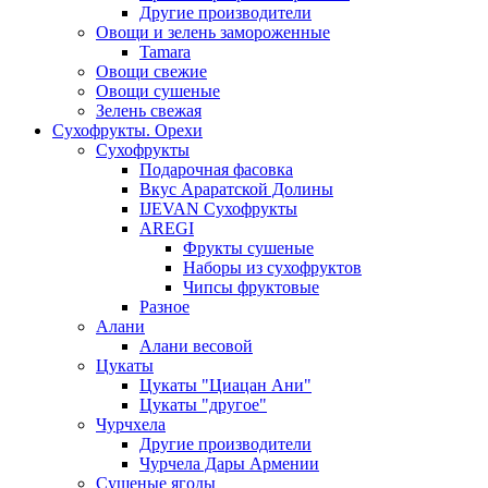
Другие производители
Овощи и зелень замороженные
Tamara
Овощи свежие
Овощи сушеные
Зелень свежая
Сухофрукты. Орехи
Сухофрукты
Подарочная фасовка
Вкус Араратской Долины
IJEVAN Сухофрукты
AREGI
Фрукты сушеные
Наборы из сухофруктов
Чипсы фруктовые
Разное
Алани
Алани весовой
Цукаты
Цукаты "Циацан Ани"
Цукаты "другое"
Чурчхела
Другие производители
Чурчела Дары Армении
Сушеные ягоды