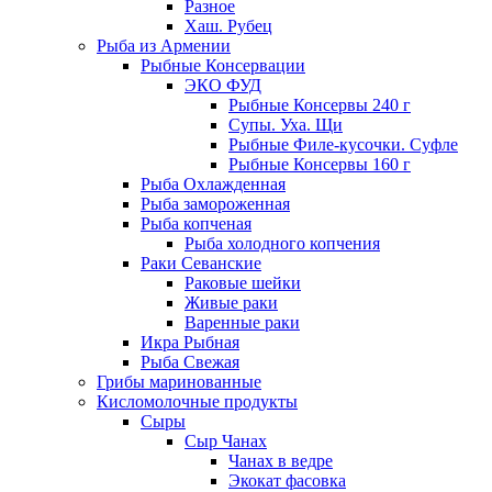
Разное
Хаш. Рубец
Рыба из Армении
Рыбные Консервации
ЭКО ФУД
Рыбные Консервы 240 г
Супы. Уха. Щи
Рыбные Филе-кусочки. Суфле
Рыбные Консервы 160 г
Рыба Охлажденная
Рыба замороженная
Рыба копченая
Рыба холодного копчения
Раки Севанские
Раковые шейки
Живые раки
Варенные раки
Икра Рыбная
Рыба Свежая
Грибы маринованные
Кисломолочные продукты
Сыры
Сыр Чанах
Чанах в ведре
Экокат фасовка