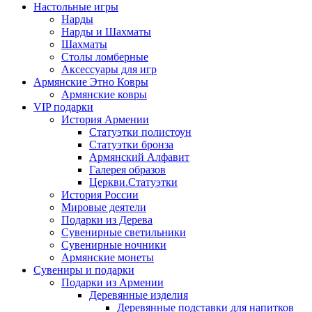
Настольные игры
Нарды
Нарды и Шахматы
Шахматы
Столы ломберные
Аксессуары для игр
Армянские Этно Ковры
Армянские ковры
VIP подарки
История Армении
Статуэтки полистоун
Статуэтки бронза
Армянский Алфавит
Галерея образов
Церкви.Статуэтки
История России
Мировые деятели
Подарки из Дерева
Сувенирные светильники
Сувенирные ночники
Армянские монеты
Сувениры и подарки
Подарки из Армении
Деревянные изделия
Деревянные подставки для напитков