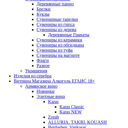
Деревянные панно
Брелки
Куклы
Сувенирные тарелки
Сувениры из гипса
Сувениры из дерева
Деревянные Гранаты
Сувениры из керамики
Сувениры из обсидиана
Сувениры из туфа
Сувениры на магните
Флаги
Разное
Украшения
Изделия из серебра
Витрина Магазина Алкоголь ЕГАИС 18+
Армянское вино
Новинки
Элитные вина
Karas
Karas Classic
Karas NEW
Zorah
ALLURIA. TAKRI. KOUASH
Berdashen. Vankasar