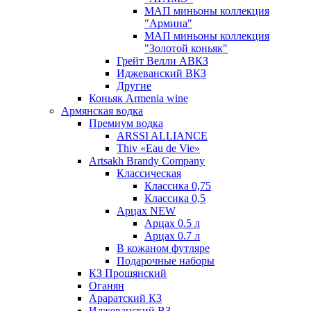
МАП миньоны коллекция
"Армина"
МАП миньоны коллекция
"Золотой коньяк"
Грейт Велли АВКЗ
Иджеванский ВКЗ
Другие
Коньяк Armenia wine
Армянская водка
Премиум водка
ARSSI ALLIANCE
Thiv «Eau de Vie»
Artsakh Brandy Company
Классическая
Классика 0,75
Классика 0,5
Арцах NEW
Арцах 0.5 л
Арцах 0.7 л
В кожаном футляре
Подарочные наборы
КЗ Прошянский
Оганян
Араратский КЗ
Иджеванский ВЗ