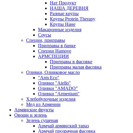
Нат Продукт
НАША ДЕРЕВНЯ
Разные крупы
Крупы Protein Therapy
Крупы Нане
Макаронные изделия
Соусы
Специи, приправы
Приправы в банке
Специи Hamove
АРМСПЕЦИИ
Приправы в фасовке
Приправы малая фасовка
Оливки, Оливковое масло
"Arm Eco"
Оливки "Aiello"
Оливки "AMADO"
Оливки "Armenium"
Хлебобулочные изделия
Мед из Армении
Армянские фрукты
Овощи и зелень
Зелень сушеная
Армчай армянский тараз
Армчай прозрачная фасовка