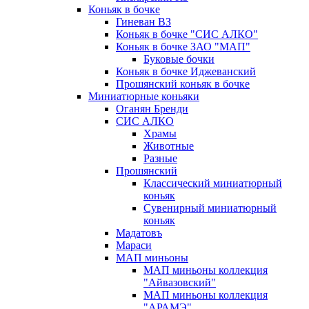
Коньяк в бочке
Гиневан ВЗ
Коньяк в бочке "СИС АЛКО"
Коньяк в бочке ЗАО "МАП"
Буковые бочки
Коньяк в бочке Иджеванский
Прошянский коньяк в бочке
Миниатюрные коньяки
Оганян Бренди
СИС АЛКО
Храмы
Животные
Разные
Прошянский
Классический миниатюрный
коньяк
Сувенирный миниатюрный
коньяк
Мадатовъ
Мараси
МАП миньоны
МАП миньоны коллекция
"Айвазовский"
МАП миньоны коллекция
"АРАМЭ"