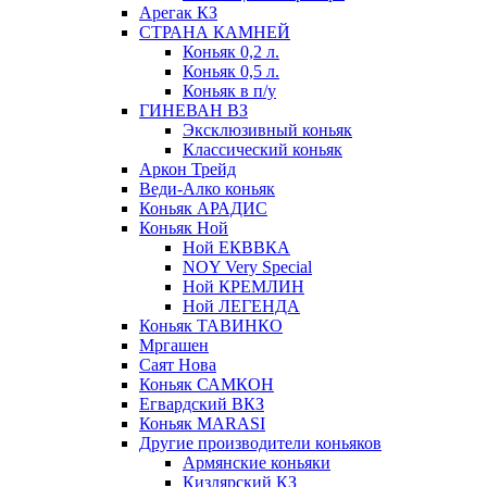
Арегак КЗ
СТРАНА КАМНЕЙ
Коньяк 0,2 л.
Коньяк 0,5 л.
Коньяк в п/у
ГИНЕВАН ВЗ
Эксклюзивный коньяк
Классический коньяк
Аркон Трейд
Веди-Алко коньяк
Коньяк АРАДИС
Коньяк Ной
Ной ЕКВВКА
NOY Very Special
Ной КРЕМЛИН
Ной ЛЕГЕНДА
Коньяк ТАВИНКО
Мргашен
Саят Нова
Коньяк САМКОН
Егвардский ВКЗ
Коньяк MARASI
Другие производители коньяков
Армянские коньяки
Кизлярский КЗ