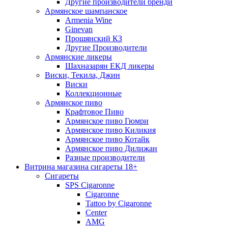
Другие производители бренди
Армянское шампанское
Armenia Wine
Ginevan
Прошянский КЗ
Другие Производители
Армянские ликеры
Шахназарян ЕКД ликеры
Виски, Текила, Джин
Виски
Коллекционные
Армянское пиво
Крафтовое Пиво
Армянское пиво Гюмри
Армянское пиво Киликия
Армянское пиво Котайк
Армянское пиво Дилижан
Разные производители
Витрина магазина сигареты 18+
Cигареты
SPS Cigaronne
Сigaronne
Tattoo by Cigaronne
Center
AMG