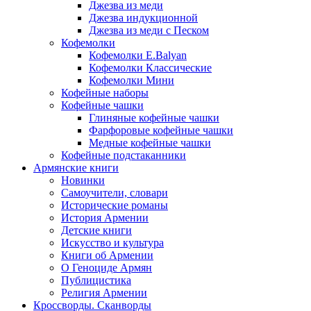
Джезва из меди
Джезва индукционной
Джезва из меди с Песком
Кофемолки
Кофемолки E.Balyan
Кофемолки Классические
Кофемолки Мини
Кофейные наборы
Кофейные чашки
Глиняные кофейные чашки
Фарфоровые кофейные чашки
Медные кофейные чашки
Кофейные подстаканники
Армянские книги
Новинки
Самоучители, словари
Исторические романы
История Армении
Детские книги
Иcкусство и культура
Книги об Армении
О Геноциде Армян
Публицистика
Религия Армении
Кроссворды. Сканворды