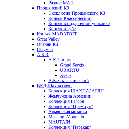
Разное МАП
Прошянский КЗ
Эксклюзив Прошянского КЗ
Коньяк Классический
Коньяк в подарочной упаковке
Коньяк в тубе
Коньяк MADATOFF
Great Valley
Оганян КЗ
Шаумян
А.К.З.
А.К.З. в п/у
Grand Sargis
URARTU
Avetis
А.К.З. классический
ВКД Шахназарян
Коллекция ШАХНАЗАРЯН
Жемчужина Армении
Коллекция Гаясон
Коллекция "Премиум"
Армянская мозаика
Mustang. Mountain
MAUTAIN
Коллекция "Паракар"