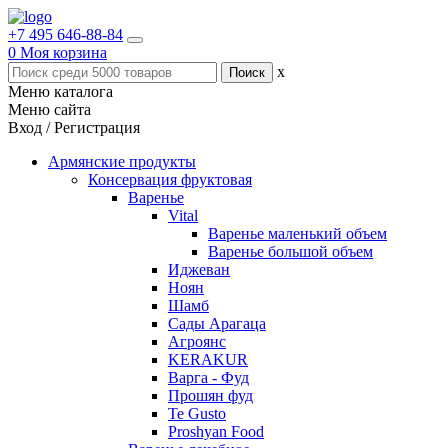
+7 495 646-88-84
0
Моя корзина
x
Меню каталога
Меню сайта
Вход / Регистрация
Армянские продукты
Консервация фруктовая
Варенье
Vital
Варенье маленький объем
Варенье большой объем
Иджеван
Ноян
Шамб
Сады Арагаца
Агроянс
KERAKUR
Варга - Фуд
Прошян фуд
Te Gusto
Proshyan Food