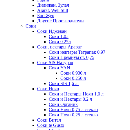
Дилижан. Зулал
Ararat. Well Still
Бон Жур
Другие Производители
Соки
Соки Иджеван
Соки 1.0л
Соки 0.25л
Соки, нектары Арарат
Соки нектары Тетрапак 0,97
Соки Премиум ст. 0,75
Соки SIS Натурал
Соки YAN
Соки 0,930 л
Соки 0,250 л
Соки SIS 1,6 л.
Соки Ноян
Соки и Нектары Ноян 1,0 л
Соки и Нектары 0,2 л
Соки Органик
Соки Ноян 0,75 л стекло
Соки Ноян 0,25 л стекло
Соки Витал
Соки te Gusto