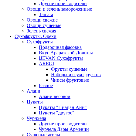
Другие производители
Овощи и зелень замороженные
Tamara
Овощи свежие
Овощи сушеные
Зелень свежая
Сухофрукты. Орехи
Сухофрукты
Подарочная фасовка
Вкус Араратской Долины
IJEVAN Сухофрукты
AREGI
Фрукты сушеные
Наборы из сухофруктов
Чипсы фруктовые
Разное
Алани
Алани весовой
Цукаты
Цукаты "Циацан Ани"
Цукаты "другое"
Чурчхела
Другие производители
Чурчела Дары Армении
Сушеные ягоды