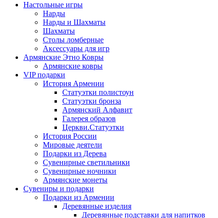
Настольные игры
Нарды
Нарды и Шахматы
Шахматы
Столы ломберные
Аксессуары для игр
Армянские Этно Ковры
Армянские ковры
VIP подарки
История Армении
Статуэтки полистоун
Статуэтки бронза
Армянский Алфавит
Галерея образов
Церкви.Статуэтки
История России
Мировые деятели
Подарки из Дерева
Сувенирные светильники
Сувенирные ночники
Армянские монеты
Сувениры и подарки
Подарки из Армении
Деревянные изделия
Деревянные подставки для напитков