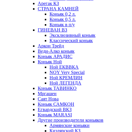
Арегак КЗ
СТРАНА КАМНЕЙ
Коньяк 0,2 л.
Коньяк 0,5 л.
Коньяк в п/у
ГИНЕВАН ВЗ
Эксклюзивный коньяк
Классический коньяк
Аркон Трейд
Веди-Алко коньяк
Коньяк АРАДИС
Коньяк Ной
Ной ЕКВВКА
NOY Very Special
Ной КРЕМЛИН
Ной ЛЕГЕНДА
Коньяк ТАВИНКО
Мргашен
Саят Нова
Коньяк САМКОН
Егвардский ВКЗ
Коньяк MARASI
Другие производители коньяков
Армянские коньяки
Кизлярский КЗ