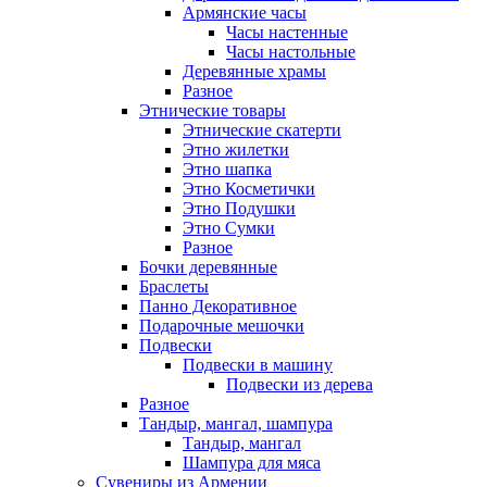
Армянские часы
Часы настенные
Часы настольные
Деревянные храмы
Разное
Этнические товары
Этнические скатерти
Этно жилетки
Этно шапка
Этно Косметички
Этно Подушки
Этно Сумки
Разное
Бочки деревянные
Браслеты
Панно Декоративное
Подарочные мешочки
Подвески
Подвески в машину
Подвески из дерева
Разное
Тандыр, мангал, шампура
Тандыр, мангал
Шампура для мяса
Сувениры из Армении