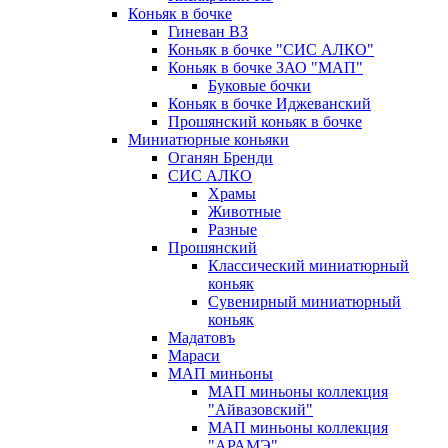
Коньяк в бочке
Гиневан ВЗ
Коньяк в бочке "СИС АЛКО"
Коньяк в бочке ЗАО "МАП"
Буковые бочки
Коньяк в бочке Иджеванский
Прошянский коньяк в бочке
Миниатюрные коньяки
Оганян Бренди
СИС АЛКО
Храмы
Животные
Разные
Прошянский
Классический миниатюрный
коньяк
Сувенирный миниатюрный
коньяк
Мадатовъ
Мараси
МАП миньоны
МАП миньоны коллекция
"Айвазовский"
МАП миньоны коллекция
"АРАМЭ"