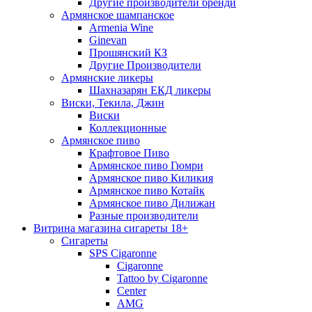
Другие производители бренди
Армянское шампанское
Armenia Wine
Ginevan
Прошянский КЗ
Другие Производители
Армянские ликеры
Шахназарян ЕКД ликеры
Виски, Текила, Джин
Виски
Коллекционные
Армянское пиво
Крафтовое Пиво
Армянское пиво Гюмри
Армянское пиво Киликия
Армянское пиво Котайк
Армянское пиво Дилижан
Разные производители
Витрина магазина сигареты 18+
Cигареты
SPS Cigaronne
Сigaronne
Tattoo by Cigaronne
Center
AMG