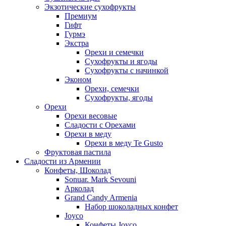
Экзотические сухофрукты
Премиум
Гифт
Гурмэ
Экстра
Орехи и семечки
Сухофрукты и ягоды
Сухофрукты с начинкой
Эконом
Орехи, семечки
Сухофрукты, ягоды
Орехи
Орехи весовые
Сладости с Орехами
Орехи в меду
Орехи в меду Te Gusto
Фруктовая пастила
Сладости из Армении
Конфеты, Шоколад
Sonuar. Mark Sevouni
Арколад
Grand Candy Armenia
Набор шоколадных конфет
Joyco
Конфеты Joyco