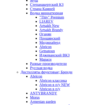
Муш
Степанакертский КЗ
Страна Камней
Водка миниатюрная
"Thiv" Premium
LIAREV
Artsakh New
Artsakh Brandy
Оганян
Прошянский
Миджнаберд
Abricon
Getnatoun
Иджеванский ВКЗ
Мараси
Разные производители
Русская водка
Дистилляты фруктовые; Бренди
Abricon
Abricon классика
Abricon в п/у NEW
Abricon в п/у
ANTYBRANDY
Morus
Armenian garden