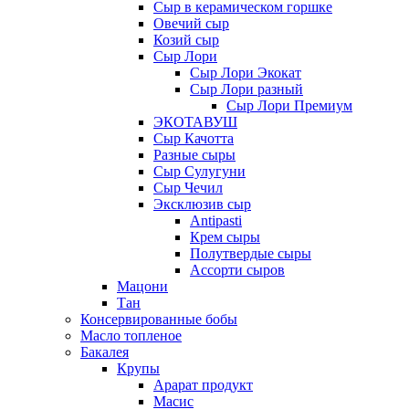
Сыр в керамическом горшке
Овечий сыр
Козий сыр
Сыр Лори
Сыр Лори Экокат
Сыр Лори разный
Сыр Лори Премиум
ЭКОТАВУШ
Сыр Качотта
Разные сыры
Сыр Сулугуни
Сыр Чечил
Эксклюзив сыр
Antipasti
Крем сыры
Полутвердые сыры
Ассорти сыров
Мацони
Тан
Консервированные бобы
Масло топленое
Бакалея
Крупы
Арарат продукт
Масис