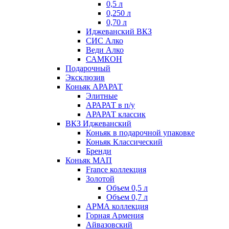
0,5 л
0,250 л
0,70 л
Иджеванский ВКЗ
СИС Алко
Веди Алко
САМКОН
Подарочный
Эксклюзив
Коньяк АРАРАТ
Элитные
АРАРАТ в п/у
АРАРАТ классик
ВКЗ Иджеванский
Коньяк в подарочной упаковке
Коньяк Классический
Бренди
Коньяк МАП
France коллекция
Золотой
Объем 0,5 л
Объем 0,7 л
АРМА коллекция
Горная Армения
Айвазовский