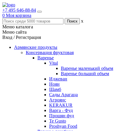
+7 495 646-88-84
0
Моя корзина
x
Меню каталога
Меню сайта
Вход / Регистрация
Армянские продукты
Консервация фруктовая
Варенье
Vital
Варенье маленький объем
Варенье большой объем
Иджеван
Ноян
Шамб
Сады Арагаца
Агроянс
KERAKUR
Варга - Фуд
Прошян фуд
Te Gusto
Proshyan Food