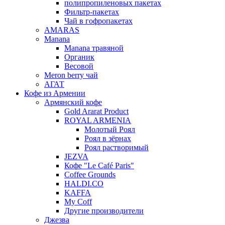
полипропиленовых пакетах
Фильтр-пакетах
Чай в гофропакетах
AMARAS
Manana
Manana травяной
Органик
Весовой
Meron berry чай
АГАТ
Кофе из Армении
Армянский кофе
Gold Ararat Product
ROYAL ARMENIA
Молотый Роял
Роял в зёрнах
Роял растворимый
JEZVA
Кофе "Le Café Paris"
Coffee Grounds
HALDI.CO
KAFFA
My Coff
Другие производители
Джезва