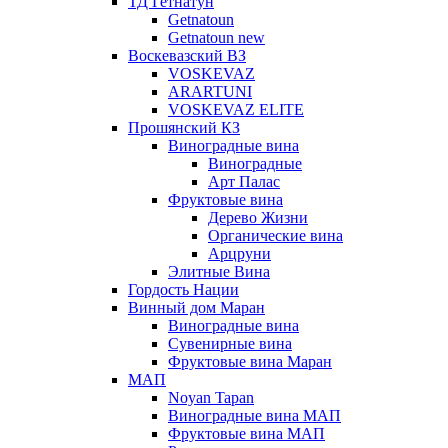
ТД Гетнатун
Getnatoun
Getnatoun new
Воскевазский ВЗ
VOSKEVAZ
ARARTUNI
VOSKEVAZ ELITE
Прошянский КЗ
Виноградные вина
Виноградные
Арт Палас
Фруктовые вина
Дерево Жизни
Органические вина
Арцруни
Элитные Вина
Гордость Нации
Винный дом Маран
Виноградные вина
Сувенирные вина
Фруктовые вина Маран
МАП
Noyan Tapan
Виноградные вина МАП
Фруктовые вина МАП