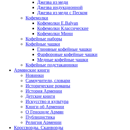
Джезва из меди
Джезва индукционной
Джезва из меди с Песком
Кофемолки
Кофемолки E.Balyan
Кофемолки Классические
Кофемолки Мини
Кофейные наборы
Кофейные чашки
Глиняные кофейные чашки
Фарфоровые кофейные чашки
Медные кофейные чашки
Кофейные подстаканники
Армянские книги
Новинки
Самоучители, словари
Исторические романы
История Армении
Детские книги
Иcкусство и культура
Книги об Армении
О Геноциде Армян
Публицистика
Религия Армении
Кроссворды. Сканворды