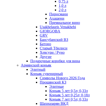
0,75 л
1,0 л
2,0 л
Пиросмани
Ахашени
Премиальное вино
Usakhelauris Venakhebi
GIORGOBA
GRV
Баисубанский ВЗ
Батоно
Старый Тбилиси
Хевсури / Руно
Другие
Подарочные коробки для вина
Армянский коньяк
Элитный
Коньяк сувенирный
Символы Нового 2026 Года
Прошянский КЗ
Элитные
Коньяк 5 лет 0,5л; 0,33л
Коньяк 5 лет 0,25л; 0,18л
Коньяк 7 лет 0,5л; 0,33л
Шахназарян ВКД