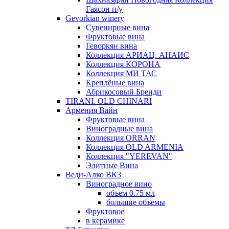
Гаясон п/у
Gevorkian winery
Сувенирные вина
Фруктовые вина
Геворкян вина
Коллекция АРИАЦ. АНАИС
Коллекция КОРОНА
Коллекция МИ ТАС
Креплёные вина
Абрикосовый Бренди
TIRANI. OLD CHINARI
Армения Вайн
Фруктовые вина
Виноградные вина
Коллекция ORRAN
Коллекция OLD ARMENIA
Коллекция "YEREVAN"
Элитные Вина
Веди-Алко ВКЗ
Виноградное вино
объем 0.75 мл
большие объемы
Фруктовое
в керамике