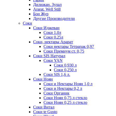
Дилижан. Зулал
Ararat. Well Still
Бон Жур
Другие Производители
Соки
Соки Иджеван
Соки 1.0л
Соки 0.25л
Соки, нектары Арарат
Соки нектары Тетрапак 0,97
Соки Премиум ст. 0,75
Соки SIS Натурал
Соки YAN
Соки 0,930 л
Соки 0,250 л
Соки SIS 1,6 л.
Соки Ноян
Соки и Нектары Ноян 1,0 л
Соки и Нектары 0,2 л
Соки Органик
Соки Ноян 0,75 л стекло
Соки Ноян 0,25 л стекло
Соки Витал
Соки te Gusto