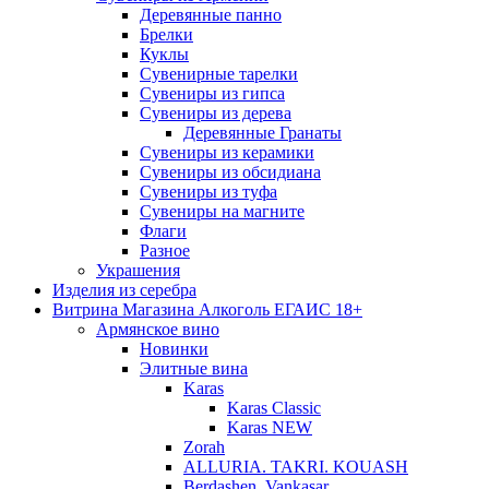
Деревянные панно
Брелки
Куклы
Сувенирные тарелки
Сувениры из гипса
Сувениры из дерева
Деревянные Гранаты
Сувениры из керамики
Сувениры из обсидиана
Сувениры из туфа
Сувениры на магните
Флаги
Разное
Украшения
Изделия из серебра
Витрина Магазина Алкоголь ЕГАИС 18+
Армянское вино
Новинки
Элитные вина
Karas
Karas Classic
Karas NEW
Zorah
ALLURIA. TAKRI. KOUASH
Berdashen. Vankasar