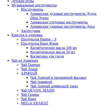
Детские игры
Музыкальные инструменты
Инструменты
Армянские духовые инструменты Дудук
Шви Зурна
Армянские струнные инструменты
Армянские ударные инструменты Доол
Аксессуары
Красота и здоровье
Продукция Нарин - Э
Продукция Ваки Фарм
Косметические масла 100 мл
Косметические масла 50 мл
Косметика для ухода
Чай из Армении
Чай Darman
Чай Ararat
АРМЧАЙ
Чай Армчай в прозрачной фасовке
Чай травяной
Чай Армчай армянский тараз
Чай IJEVAN. MASIS
Чай Гюмри
Чай Нане
MEGA ARARAT