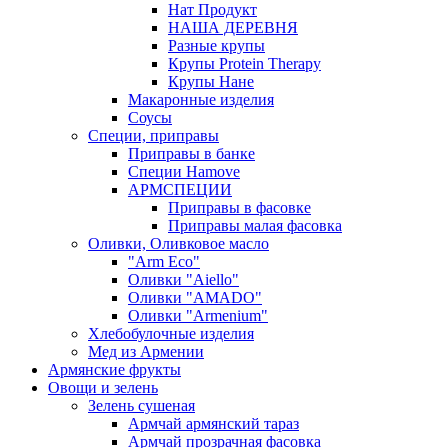
Нат Продукт
НАША ДЕРЕВНЯ
Разные крупы
Крупы Protein Therapy
Крупы Нане
Макаронные изделия
Соусы
Специи, приправы
Приправы в банке
Специи Hamove
АРМСПЕЦИИ
Приправы в фасовке
Приправы малая фасовка
Оливки, Оливковое масло
"Arm Eco"
Оливки "Aiello"
Оливки "AMADO"
Оливки "Armenium"
Хлебобулочные изделия
Мед из Армении
Армянские фрукты
Овощи и зелень
Зелень сушеная
Армчай армянский тараз
Армчай прозрачная фасовка