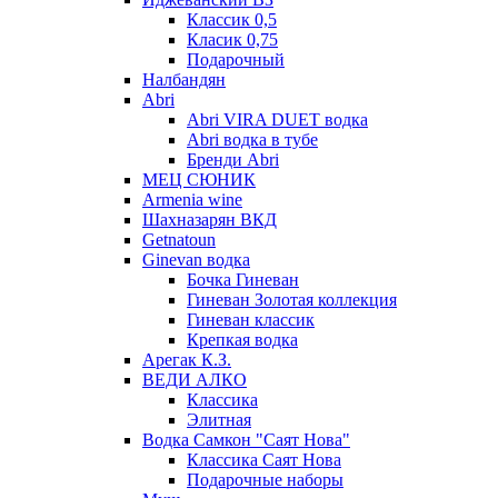
Классик 0,5
Класик 0,75
Подарочный
Налбандян
Abri
Abri VIRA DUET водка
Abri водка в тубе
Бренди Abri
МЕЦ СЮНИК
Armenia wine
Шахназарян ВКД
Getnatoun
Ginevan водка
Бочка Гиневан
Гиневан Золотая коллекция
Гиневан классик
Крепкая водка
Арегак К.З.
ВЕДИ АЛКО
Классика
Элитная
Водка Самкон "Саят Нова"
Классика Саят Нова
Подарочные наборы