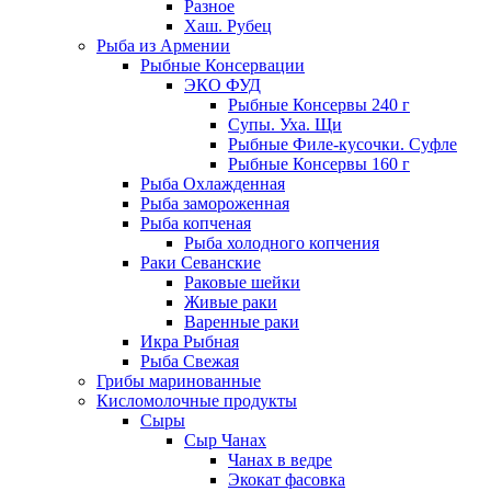
Разное
Хаш. Рубец
Рыба из Армении
Рыбные Консервации
ЭКО ФУД
Рыбные Консервы 240 г
Супы. Уха. Щи
Рыбные Филе-кусочки. Суфле
Рыбные Консервы 160 г
Рыба Охлажденная
Рыба замороженная
Рыба копченая
Рыба холодного копчения
Раки Севанские
Раковые шейки
Живые раки
Варенные раки
Икра Рыбная
Рыба Свежая
Грибы маринованные
Кисломолочные продукты
Сыры
Сыр Чанах
Чанах в ведре
Экокат фасовка