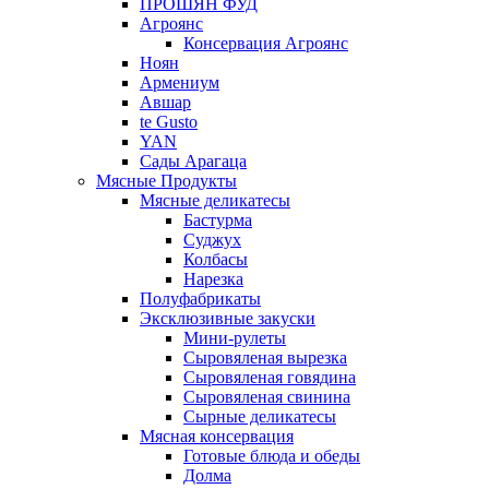
ПРОШЯН ФУД
Агроянс
Консервация Агроянс
Ноян
Армениум
Авшар
te Gusto
YAN
Сады Арагаца
Мясные Продукты
Мясные деликатесы
Бастурма
Суджух
Колбасы
Нарезка
Полуфабрикаты
Эксклюзивные закуски
Мини-рулеты
Сыровяленая вырезка
Сыровяленая говядина
Сыровяленая свинина
Сырные деликатесы
Мясная консервация
Готовые блюда и обеды
Долма