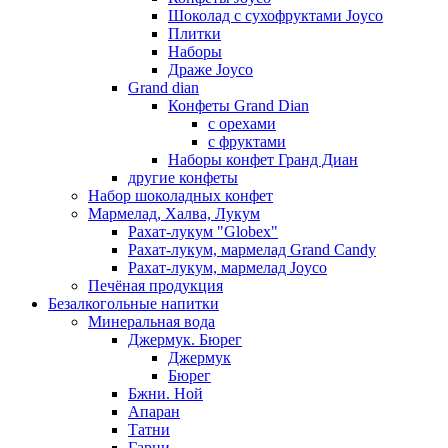
Шоколад с сухофруктами Joyco
Плитки
Наборы
Драже Joyco
Grand dian
Конфеты Grand Dian
с орехами
с фруктами
Наборы конфет Гранд Диан
другие конфеты
Набор шоколадных конфет
Мармелад, Халва, Лукум
Рахат-лукум "Globex"
Рахат-лукум, мармелад Grand Candy
Рахат-лукум, мармелад Joyco
Печёная продукция
Безалкогольные напитки
Минеральная вода
Джермук. Бюрег
Джермук
Бюрег
Бжни. Ной
Апаран
Татни
Гарни