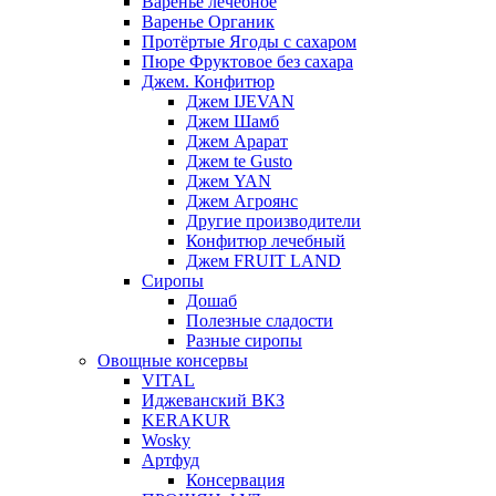
Варенье лечебное
Варенье Органик
Протёртые Ягоды с сахаром
Пюре Фруктовое без сахара
Джем. Конфитюр
Джем IJEVAN
Джем Шамб
Джем Арарат
Джем te Gusto
Джем YAN
Джем Агроянс
Другие производители
Конфитюр лечебный
Джем FRUIT LAND
Сиропы
Дошаб
Полезные сладости
Разные сиропы
Овощные консервы
VITAL
Иджеванский ВКЗ
KERAKUR
Wosky
Артфуд
Консервация