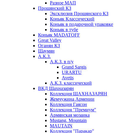
Разное МАП
Прошянский КЗ
Эксклюзив Прошянского КЗ
Коньяк Классический
Коньяк в подарочной упаковке
Коньяк в тубе
Коньяк MADATOFF
Great Valley
Оганян КЗ
Шаумян
А.К.З.
А.К.З. в п/у
Grand Sargis
URARTU
Avetis
А.К.З. классический
ВКД Шахназарян
Коллекция ШАХНАЗАРЯН
Жемчужина Армении
Коллекция Гаясон
Коллекция "Премиум"
Армянская мозаика
Mustang. Mountain
MAUTAIN
Коллекция "Паракар"