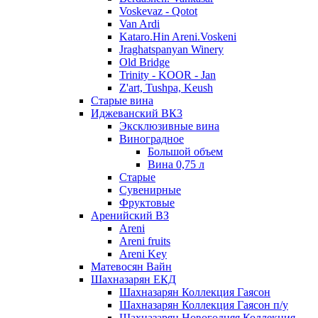
Voskevaz - Qotot
Van Ardi
Kataro.Hin Areni.Voskeni
Jraghatspanyan Winery
Old Bridge
Trinity - KOOR - Jan
Z'art, Tushpa, Keush
Старые вина
Иджеванский ВК3
Эксклюзивные вина
Виноградное
Большой объем
Вина 0,75 л
Старые
Сувенирные
Фруктовые
Аренийский ВЗ
Areni
Areni fruits
Areni Key
Матевосян Вайн
Шахназарян ЕКД
Шахназарян Коллекция Гаясон
Шахназарян Коллекция Гаясон п/у
Шахназарян Новогодняя Коллекция