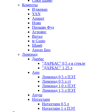
Соки Шамб
Компоты
Иджеван
YAN
Арарат
Ноян
Прошян Фуд
Агроянс
Витал
te Gusto
Шамб
Арцах Био
Лимонад
Дарбас
"ДАРБАС" 0,5 л в стекле
"ДАРБАС" 1,25 л
Ани
Лимонад 0,5 л ПЭТ
Лимонад 0,5 л ст
Лимонад 1,0 л ПЭТ
Лимонад 1,5 л ПЭТ
Ануш
Натахтари
Натахтари 0,5 л
Натахтари 1 л ПЭТ