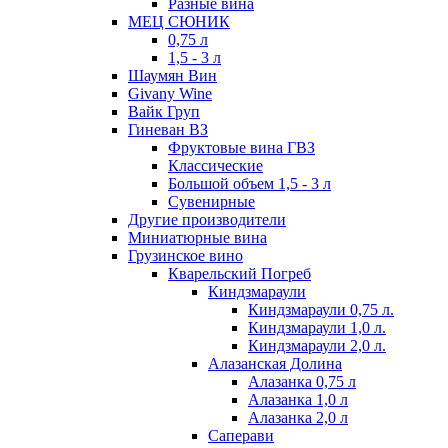
Разные вина
МЕЦ СЮНИК
0,75 л
1,5 - 3 л
Шаумян Вин
Givany Wine
Вайк Груп
Гиневан ВЗ
Фруктовые вина ГВЗ
Классические
Большой объем 1,5 - 3 л
Сувенирные
Другие производители
Миниатюрные вина
Грузинское вино
Кварельский Погреб
Киндзмараули
Киндзмараули 0,75 л.
Киндзмараули 1,0 л.
Киндзмараули 2,0 л.
Алазанская Долина
Алазанка 0,75 л
Алазанка 1,0 л
Алазанка 2,0 л
Саперави