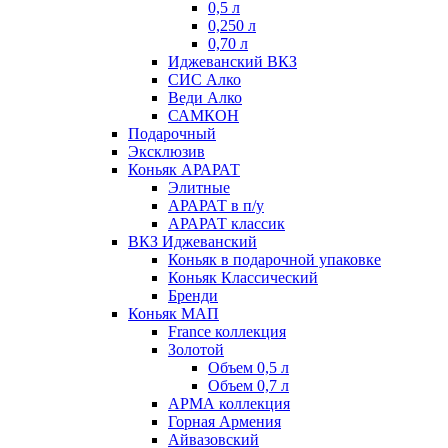
0,5 л
0,250 л
0,70 л
Иджеванский ВКЗ
СИС Алко
Веди Алко
САМКОН
Подарочный
Эксклюзив
Коньяк АРАРАТ
Элитные
АРАРАТ в п/у
АРАРАТ классик
ВКЗ Иджеванский
Коньяк в подарочной упаковке
Коньяк Классический
Бренди
Коньяк МАП
France коллекция
Золотой
Объем 0,5 л
Объем 0,7 л
АРМА коллекция
Горная Армения
Айвазовский