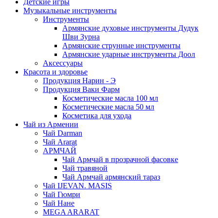
Детские игры
Музыкальные инструменты
Инструменты
Армянские духовые инструменты Дудук
Шви Зурна
Армянские струнные инструменты
Армянские ударные инструменты Доол
Аксессуары
Красота и здоровье
Продукция Нарин - Э
Продукция Ваки Фарм
Косметические масла 100 мл
Косметические масла 50 мл
Косметика для ухода
Чай из Армении
Чай Darman
Чай Ararat
АРМЧАЙ
Чай Армчай в прозрачной фасовке
Чай травяной
Чай Армчай армянский тараз
Чай IJEVAN. MASIS
Чай Гюмри
Чай Нане
MEGA ARARAT