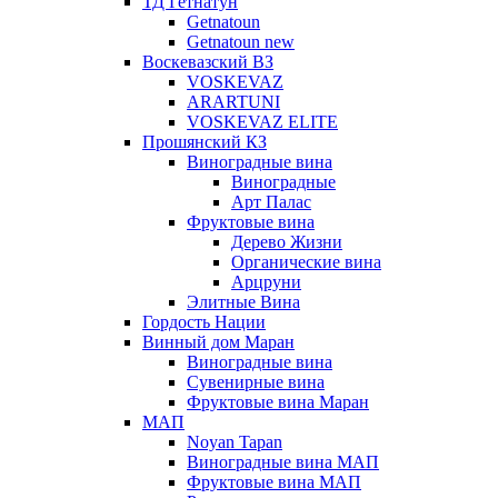
ТД Гетнатун
Getnatoun
Getnatoun new
Воскевазский ВЗ
VOSKEVAZ
ARARTUNI
VOSKEVAZ ELITE
Прошянский КЗ
Виноградные вина
Виноградные
Арт Палас
Фруктовые вина
Дерево Жизни
Органические вина
Арцруни
Элитные Вина
Гордость Нации
Винный дом Маран
Виноградные вина
Сувенирные вина
Фруктовые вина Маран
МАП
Noyan Tapan
Виноградные вина МАП
Фруктовые вина МАП