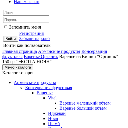
Наш магазин
Запомнить меня
Регистрация
Забыли пароль?
Войти как пользователь:
Главная страница
Армянские продукты
Консервация
фруктовая
Варенье Органик
Варенье из Вишни "Органик"
150 гр "ЭКСТРА НОЯН"
Меню каталога
Каталог товаров
Армянские продукты
Консервация фруктовая
Варенье
Vital
Варенье маленький объем
Варенье большой объем
Иджеван
Ноян
Шамб