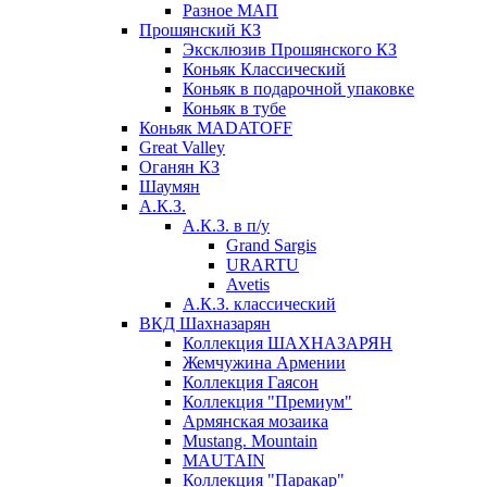
Разное МАП
Прошянский КЗ
Эксклюзив Прошянского КЗ
Коньяк Классический
Коньяк в подарочной упаковке
Коньяк в тубе
Коньяк MADATOFF
Great Valley
Оганян КЗ
Шаумян
А.К.З.
А.К.З. в п/у
Grand Sargis
URARTU
Avetis
А.К.З. классический
ВКД Шахназарян
Коллекция ШАХНАЗАРЯН
Жемчужина Армении
Коллекция Гаясон
Коллекция "Премиум"
Армянская мозаика
Mustang. Mountain
MAUTAIN
Коллекция "Паракар"