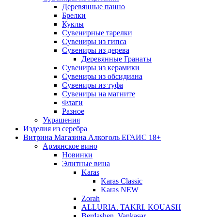
Деревянные панно
Брелки
Куклы
Сувенирные тарелки
Сувениры из гипса
Сувениры из дерева
Деревянные Гранаты
Сувениры из керамики
Сувениры из обсидиана
Сувениры из туфа
Сувениры на магните
Флаги
Разное
Украшения
Изделия из серебра
Витрина Магазина Алкоголь ЕГАИС 18+
Армянское вино
Новинки
Элитные вина
Karas
Karas Classic
Karas NEW
Zorah
ALLURIA. TAKRI. KOUASH
Berdashen. Vankasar