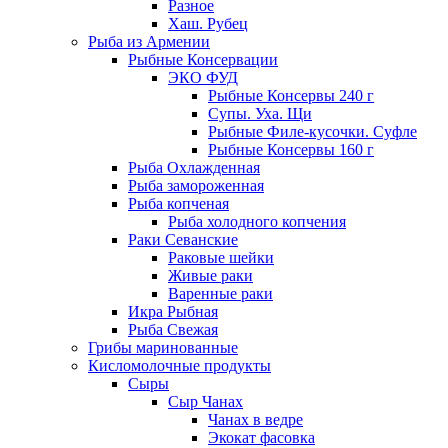
Разное
Хаш. Рубец
Рыба из Армении
Рыбные Консервации
ЭКО ФУД
Рыбные Консервы 240 г
Супы. Уха. Щи
Рыбные Филе-кусочки. Суфле
Рыбные Консервы 160 г
Рыба Охлажденная
Рыба замороженная
Рыба копченая
Рыба холодного копчения
Раки Севанские
Раковые шейки
Живые раки
Варенные раки
Икра Рыбная
Рыба Свежая
Грибы маринованные
Кисломолочные продукты
Сыры
Сыр Чанах
Чанах в ведре
Экокат фасовка