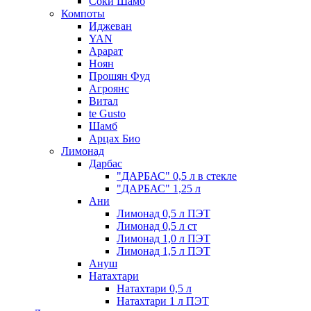
Соки Шамб
Компоты
Иджеван
YAN
Арарат
Ноян
Прошян Фуд
Агроянс
Витал
te Gusto
Шамб
Арцах Био
Лимонад
Дарбас
"ДАРБАС" 0,5 л в стекле
"ДАРБАС" 1,25 л
Ани
Лимонад 0,5 л ПЭТ
Лимонад 0,5 л ст
Лимонад 1,0 л ПЭТ
Лимонад 1,5 л ПЭТ
Ануш
Натахтари
Натахтари 0,5 л
Натахтари 1 л ПЭТ