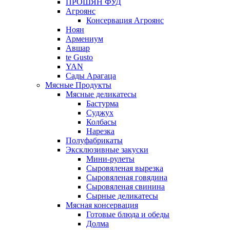
ПРОШЯН ФУД
Агроянс
Консервация Агроянс
Ноян
Армениум
Авшар
te Gusto
YAN
Сады Арагаца
Мясные Продукты
Мясные деликатесы
Бастурма
Суджух
Колбасы
Нарезка
Полуфабрикаты
Эксклюзивные закуски
Мини-рулеты
Сыровяленая вырезка
Сыровяленая говядина
Сыровяленая свинина
Сырные деликатесы
Мясная консервация
Готовые блюда и обеды
Долма