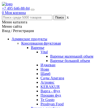
+7 495 646-88-84
0
Моя корзина
x
Меню каталога
Меню сайта
Вход / Регистрация
Армянские продукты
Консервация фруктовая
Варенье
Vital
Варенье маленький объем
Варенье большой объем
Иджеван
Ноян
Шамб
Сады Арагаца
Агроянс
KERAKUR
Варга - Фуд
Прошян фуд
Te Gusto
Proshyan Food