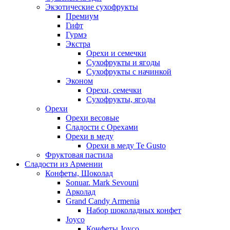
Экзотические сухофрукты
Премиум
Гифт
Гурмэ
Экстра
Орехи и семечки
Сухофрукты и ягоды
Сухофрукты с начинкой
Эконом
Орехи, семечки
Сухофрукты, ягоды
Орехи
Орехи весовые
Сладости с Орехами
Орехи в меду
Орехи в меду Te Gusto
Фруктовая пастила
Сладости из Армении
Конфеты, Шоколад
Sonuar. Mark Sevouni
Арколад
Grand Candy Armenia
Набор шоколадных конфет
Joyco
Конфеты Joyco