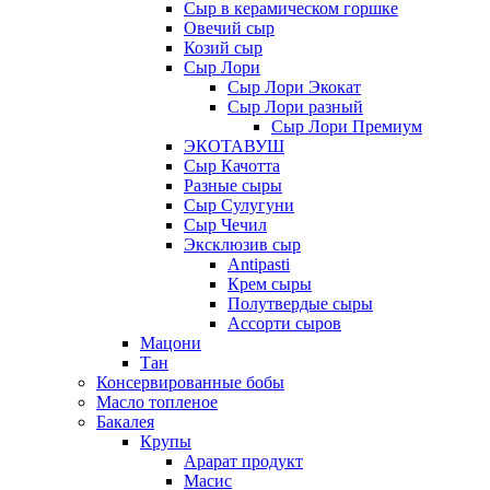
Сыр в керамическом горшке
Овечий сыр
Козий сыр
Сыр Лори
Сыр Лори Экокат
Сыр Лори разный
Сыр Лори Премиум
ЭКОТАВУШ
Сыр Качотта
Разные сыры
Сыр Сулугуни
Сыр Чечил
Эксклюзив сыр
Antipasti
Крем сыры
Полутвердые сыры
Ассорти сыров
Мацони
Тан
Консервированные бобы
Масло топленое
Бакалея
Крупы
Арарат продукт
Масис