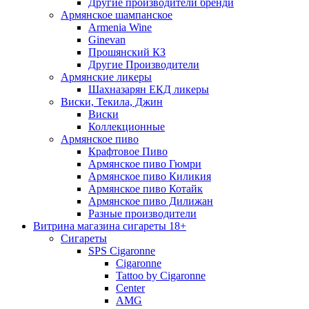
Другие производители бренди
Армянское шампанское
Armenia Wine
Ginevan
Прошянский КЗ
Другие Производители
Армянские ликеры
Шахназарян ЕКД ликеры
Виски, Текила, Джин
Виски
Коллекционные
Армянское пиво
Крафтовое Пиво
Армянское пиво Гюмри
Армянское пиво Киликия
Армянское пиво Котайк
Армянское пиво Дилижан
Разные производители
Витрина магазина сигареты 18+
Cигареты
SPS Cigaronne
Сigaronne
Tattoo by Cigaronne
Center
AMG