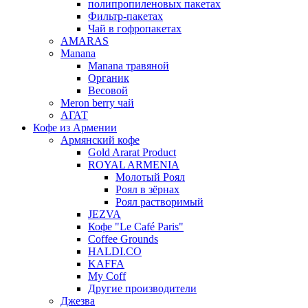
полипропиленовых пакетах
Фильтр-пакетах
Чай в гофропакетах
AMARAS
Manana
Manana травяной
Органик
Весовой
Meron berry чай
АГАТ
Кофе из Армении
Армянский кофе
Gold Ararat Product
ROYAL ARMENIA
Молотый Роял
Роял в зёрнах
Роял растворимый
JEZVA
Кофе "Le Café Paris"
Coffee Grounds
HALDI.CO
KAFFA
My Coff
Другие производители
Джезва