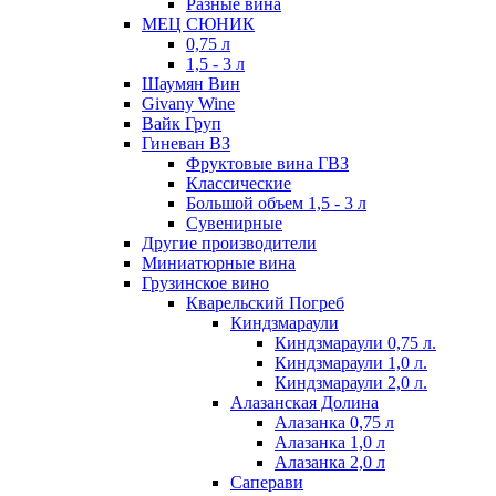
Разные вина
МЕЦ СЮНИК
0,75 л
1,5 - 3 л
Шаумян Вин
Givany Wine
Вайк Груп
Гиневан ВЗ
Фруктовые вина ГВЗ
Классические
Большой объем 1,5 - 3 л
Сувенирные
Другие производители
Миниатюрные вина
Грузинское вино
Кварельский Погреб
Киндзмараули
Киндзмараули 0,75 л.
Киндзмараули 1,0 л.
Киндзмараули 2,0 л.
Алазанская Долина
Алазанка 0,75 л
Алазанка 1,0 л
Алазанка 2,0 л
Саперави