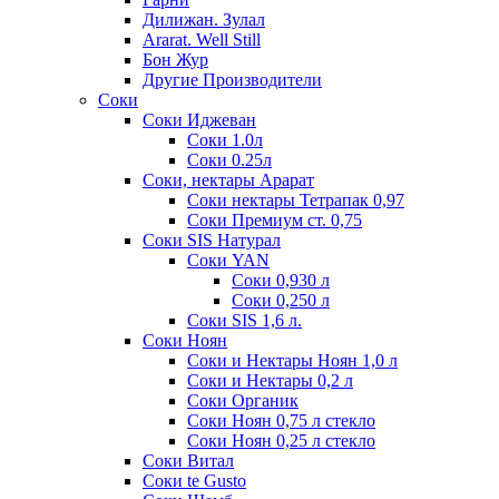
Дилижан. Зулал
Ararat. Well Still
Бон Жур
Другие Производители
Соки
Соки Иджеван
Соки 1.0л
Соки 0.25л
Соки, нектары Арарат
Соки нектары Тетрапак 0,97
Соки Премиум ст. 0,75
Соки SIS Натурал
Соки YAN
Соки 0,930 л
Соки 0,250 л
Соки SIS 1,6 л.
Соки Ноян
Соки и Нектары Ноян 1,0 л
Соки и Нектары 0,2 л
Соки Органик
Соки Ноян 0,75 л стекло
Соки Ноян 0,25 л стекло
Соки Витал
Соки te Gusto