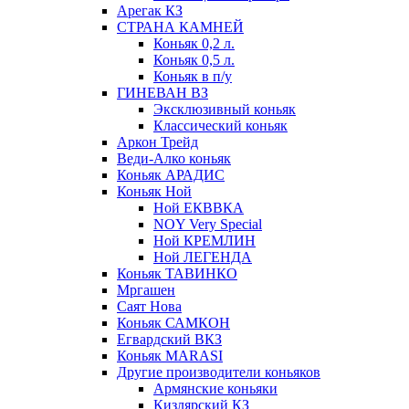
Арегак КЗ
СТРАНА КАМНЕЙ
Коньяк 0,2 л.
Коньяк 0,5 л.
Коньяк в п/у
ГИНЕВАН ВЗ
Эксклюзивный коньяк
Классический коньяк
Аркон Трейд
Веди-Алко коньяк
Коньяк АРАДИС
Коньяк Ной
Ной ЕКВВКА
NOY Very Special
Ной КРЕМЛИН
Ной ЛЕГЕНДА
Коньяк ТАВИНКО
Мргашен
Саят Нова
Коньяк САМКОН
Егвардский ВКЗ
Коньяк MARASI
Другие производители коньяков
Армянские коньяки
Кизлярский КЗ