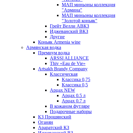
МАП миньоны коллекция
"Армина"
МАП миньоны коллекция
"Золотой коньяк"
Грейт Велли АВКЗ
Иджеванский ВКЗ
Другие
Коньяк Armenia wine
Армянская водка
Премиум водка
ARSSI ALLIANCE
Thiv «Eau de Vie»
Artsakh Brandy Company
Классическая
Классика 0,75
Классика 0,5
Арцах NEW
Арцах 0.5 л
Арцах 0.7 л
В кожаном футляре
Подарочные наборы
КЗ Прошянский
Оганян
Араратский КЗ
Иджеванский ВЗ