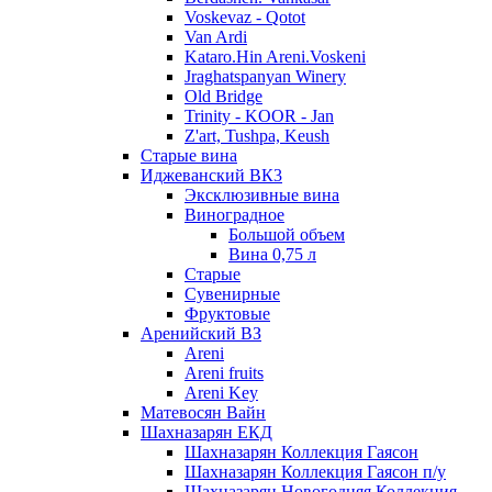
Voskevaz - Qotot
Van Ardi
Kataro.Hin Areni.Voskeni
Jraghatspanyan Winery
Old Bridge
Trinity - KOOR - Jan
Z'art, Tushpa, Keush
Старые вина
Иджеванский ВК3
Эксклюзивные вина
Виноградное
Большой объем
Вина 0,75 л
Старые
Сувенирные
Фруктовые
Аренийский ВЗ
Areni
Areni fruits
Areni Key
Матевосян Вайн
Шахназарян ЕКД
Шахназарян Коллекция Гаясон
Шахназарян Коллекция Гаясон п/у
Шахназарян Новогодняя Коллекция