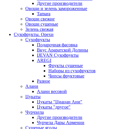
Другие производители
Овощи и зелень замороженные
Tamara
Овощи свежие
Овощи сушеные
Зелень свежая
Сухофрукты. Орехи
Сухофрукты
Подарочная фасовка
Вкус Араратской Долины
IJEVAN Сухофрукты
AREGI
Фрукты сушеные
Наборы из сухофруктов
Чипсы фруктовые
Разное
Алани
Алани весовой
Цукаты
Цукаты "Циацан Ани"
Цукаты "другое"
Чурчхела
Другие производители
Чурчела Дары Армении
Сушеные ягоды