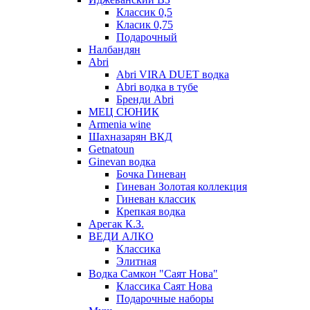
Классик 0,5
Класик 0,75
Подарочный
Налбандян
Abri
Abri VIRA DUET водка
Abri водка в тубе
Бренди Abri
МЕЦ СЮНИК
Armenia wine
Шахназарян ВКД
Getnatoun
Ginevan водка
Бочка Гиневан
Гиневан Золотая коллекция
Гиневан классик
Крепкая водка
Арегак К.З.
ВЕДИ АЛКО
Классика
Элитная
Водка Самкон "Саят Нова"
Классика Саят Нова
Подарочные наборы