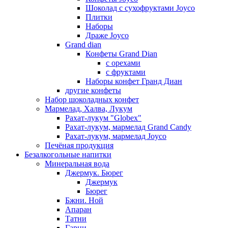
Шоколад с сухофруктами Joyco
Плитки
Наборы
Драже Joyco
Grand dian
Конфеты Grand Dian
с орехами
с фруктами
Наборы конфет Гранд Диан
другие конфеты
Набор шоколадных конфет
Мармелад, Халва, Лукум
Рахат-лукум "Globex"
Рахат-лукум, мармелад Grand Candy
Рахат-лукум, мармелад Joyco
Печёная продукция
Безалкогольные напитки
Минеральная вода
Джермук. Бюрег
Джермук
Бюрег
Бжни. Ной
Апаран
Татни
Гарни