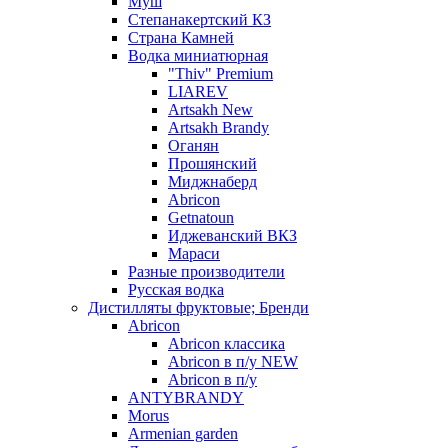
Муш
Степанакертский КЗ
Страна Камней
Водка миниатюрная
"Thiv" Premium
LIAREV
Artsakh New
Artsakh Brandy
Оганян
Прошянский
Миджнаберд
Abricon
Getnatoun
Иджеванский ВКЗ
Мараси
Разные производители
Русская водка
Дистилляты фруктовые; Бренди
Abricon
Abricon классика
Abricon в п/у NEW
Abricon в п/у
ANTYBRANDY
Morus
Armenian garden