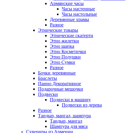
Армянские часы
Часы настенные
Часы настольные
Деревянные храмы
Разное
Этнические товары
Этнические скатерти
Этно жилетки
Этно шапка
Этно Косметички
Этно Подушки
Этно Сумки
Разное
Бочки деревянные
Браслеты
Панно Декоративное
Подарочные мешочки
Подвески
Подвески в машину
Подвески из дерева
Разное
Тандыр, мангал, шампура
Тандыр, мангал
Шампура для мяса
Сувениры из Армении