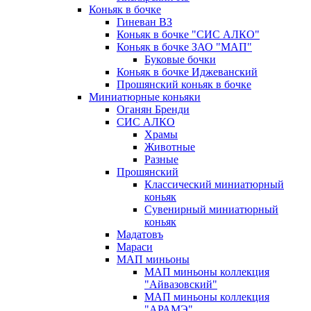
Коньяк в бочке
Гиневан ВЗ
Коньяк в бочке "СИС АЛКО"
Коньяк в бочке ЗАО "МАП"
Буковые бочки
Коньяк в бочке Иджеванский
Прошянский коньяк в бочке
Миниатюрные коньяки
Оганян Бренди
СИС АЛКО
Храмы
Животные
Разные
Прошянский
Классический миниатюрный
коньяк
Сувенирный миниатюрный
коньяк
Мадатовъ
Мараси
МАП миньоны
МАП миньоны коллекция
"Айвазовский"
МАП миньоны коллекция
"АРАМЭ"