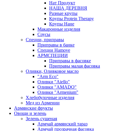
Нат Продукт
НАША ДЕРЕВНЯ
Разные крупы
Крупы Protein Therapy
Крупы Нане
Макаронные изделия
Соусы
Специи, приправы
Приправы в банке
Специи Hamove
АРМСПЕЦИИ
Приправы в фасовке
Приправы малая фасовка
Оливки, Оливковое масло
"Arm Eco"
Оливки "Aiello"
Оливки "AMADO"
Оливки "Armenium"
Хлебобулочные изделия
Мед из Армении
Армянские фрукты
Овощи и зелень
Зелень сушеная
Армчай армянский тараз
Армчай прозрачная фасовка