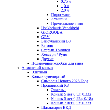
0,75 л
1,0 л
2,0 л
Пиросмани
Ахашени
Премиальное вино
Usakhelauris Venakhebi
GIORGOBA
GRV
Баисубанский ВЗ
Батоно
Старый Тбилиси
Хевсури / Руно
Другие
Подарочные коробки для вина
Армянский коньяк
Элитный
Коньяк сувенирный
Символы Нового 2026 Года
Прошянский КЗ
Элитные
Коньяк 5 лет 0,5л; 0,33л
Коньяк 5 лет 0,25л; 0,18л
Коньяк 7 лет 0,5л; 0,33л
Шахназарян ВКД