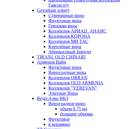
Гаясон п/у
Gevorkian winery
Сувенирные вина
Фруктовые вина
Геворкян вина
Коллекция АРИАЦ. АНАИС
Коллекция КОРОНА
Коллекция МИ ТАС
Креплёные вина
Абрикосовый Бренди
TIRANI. OLD CHINARI
Армения Вайн
Фруктовые вина
Виноградные вина
Коллекция ORRAN
Коллекция OLD ARMENIA
Коллекция "YEREVAN"
Элитные Вина
Веди-Алко ВКЗ
Виноградное вино
объем 0.75 мл
большие объемы
Фруктовое
в керамике