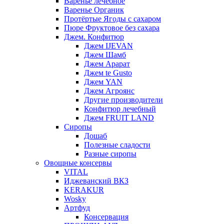
Варенье лечебное
Варенье Органик
Протёртые Ягоды с сахаром
Пюре Фруктовое без сахара
Джем. Конфитюр
Джем IJEVAN
Джем Шамб
Джем Арарат
Джем te Gusto
Джем YAN
Джем Агроянс
Другие производители
Конфитюр лечебный
Джем FRUIT LAND
Сиропы
Дошаб
Полезные сладости
Разные сиропы
Овощные консервы
VITAL
Иджеванский ВКЗ
KERAKUR
Wosky
Артфуд
Консервация