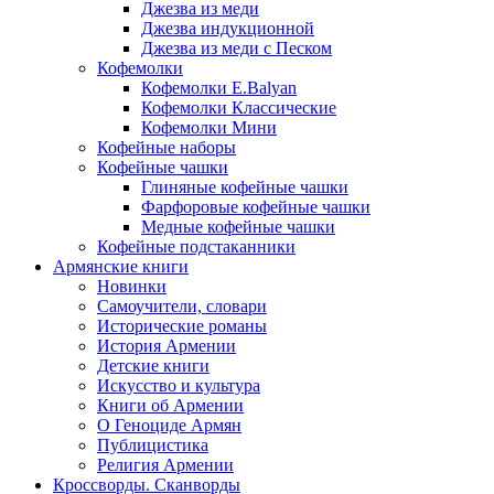
Джезва из меди
Джезва индукционной
Джезва из меди с Песком
Кофемолки
Кофемолки E.Balyan
Кофемолки Классические
Кофемолки Мини
Кофейные наборы
Кофейные чашки
Глиняные кофейные чашки
Фарфоровые кофейные чашки
Медные кофейные чашки
Кофейные подстаканники
Армянские книги
Новинки
Самоучители, словари
Исторические романы
История Армении
Детские книги
Иcкусство и культура
Книги об Армении
О Геноциде Армян
Публицистика
Религия Армении
Кроссворды. Сканворды