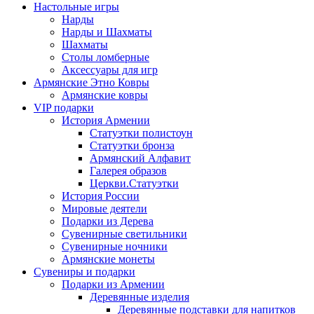
Настольные игры
Нарды
Нарды и Шахматы
Шахматы
Столы ломберные
Аксессуары для игр
Армянские Этно Ковры
Армянские ковры
VIP подарки
История Армении
Статуэтки полистоун
Статуэтки бронза
Армянский Алфавит
Галерея образов
Церкви.Статуэтки
История России
Мировые деятели
Подарки из Дерева
Сувенирные светильники
Сувенирные ночники
Армянские монеты
Сувениры и подарки
Подарки из Армении
Деревянные изделия
Деревянные подставки для напитков