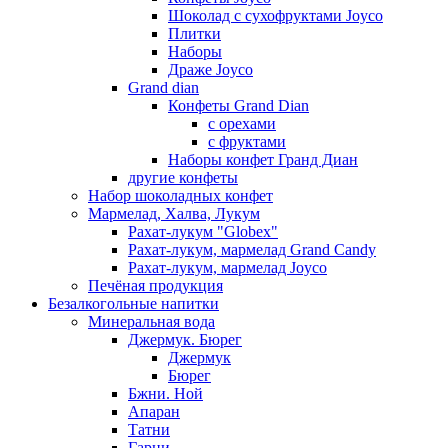
Шоколад с сухофруктами Joyco
Плитки
Наборы
Драже Joyco
Grand dian
Конфеты Grand Dian
с орехами
с фруктами
Наборы конфет Гранд Диан
другие конфеты
Набор шоколадных конфет
Мармелад, Халва, Лукум
Рахат-лукум "Globex"
Рахат-лукум, мармелад Grand Candy
Рахат-лукум, мармелад Joyco
Печёная продукция
Безалкогольные напитки
Минеральная вода
Джермук. Бюрег
Джермук
Бюрег
Бжни. Ной
Апаран
Татни
Гарни