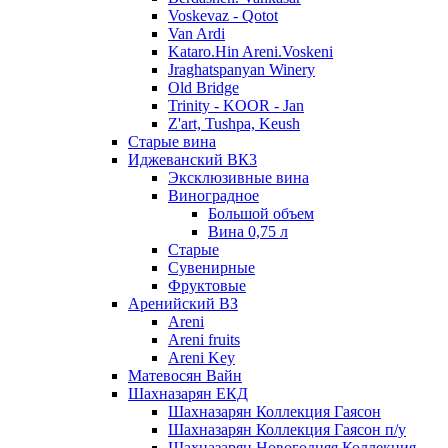
Voskevaz - Qotot
Van Ardi
Kataro.Hin Areni.Voskeni
Jraghatspanyan Winery
Old Bridge
Trinity - KOOR - Jan
Z'art, Tushpa, Keush
Старые вина
Иджеванский ВК3
Эксклюзивные вина
Виноградное
Большой объем
Вина 0,75 л
Старые
Сувенирные
Фруктовые
Аренийский ВЗ
Areni
Areni fruits
Areni Key
Матевосян Вайн
Шахназарян ЕКД
Шахназарян Коллекция Гаясон
Шахназарян Коллекция Гаясон п/у
Шахназарян Новогодняя Коллекция