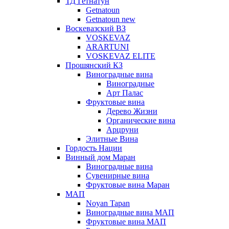
ТД Гетнатун
Getnatoun
Getnatoun new
Воскевазский ВЗ
VOSKEVAZ
ARARTUNI
VOSKEVAZ ELITE
Прошянский КЗ
Виноградные вина
Виноградные
Арт Палас
Фруктовые вина
Дерево Жизни
Органические вина
Арцруни
Элитные Вина
Гордость Нации
Винный дом Маран
Виноградные вина
Сувенирные вина
Фруктовые вина Маран
МАП
Noyan Tapan
Виноградные вина МАП
Фруктовые вина МАП