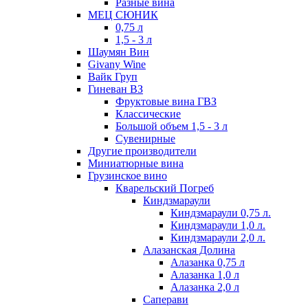
Разные вина
МЕЦ СЮНИК
0,75 л
1,5 - 3 л
Шаумян Вин
Givany Wine
Вайк Груп
Гиневан ВЗ
Фруктовые вина ГВЗ
Классические
Большой объем 1,5 - 3 л
Сувенирные
Другие производители
Миниатюрные вина
Грузинское вино
Кварельский Погреб
Киндзмараули
Киндзмараули 0,75 л.
Киндзмараули 1,0 л.
Киндзмараули 2,0 л.
Алазанская Долина
Алазанка 0,75 л
Алазанка 1,0 л
Алазанка 2,0 л
Саперави