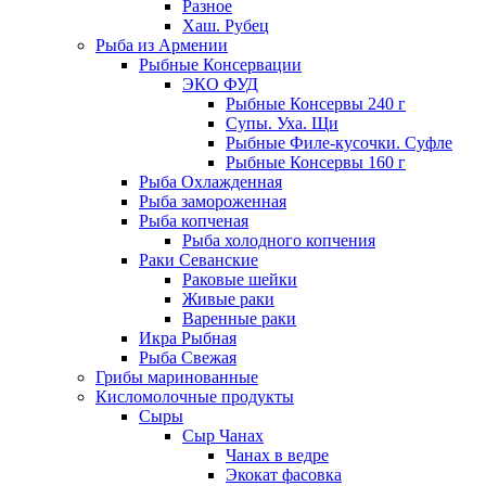
Разное
Хаш. Рубец
Рыба из Армении
Рыбные Консервации
ЭКО ФУД
Рыбные Консервы 240 г
Супы. Уха. Щи
Рыбные Филе-кусочки. Суфле
Рыбные Консервы 160 г
Рыба Охлажденная
Рыба замороженная
Рыба копченая
Рыба холодного копчения
Раки Севанские
Раковые шейки
Живые раки
Варенные раки
Икра Рыбная
Рыба Свежая
Грибы маринованные
Кисломолочные продукты
Сыры
Сыр Чанах
Чанах в ведре
Экокат фасовка