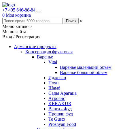
+7 495 646-88-84
0
Моя корзина
x
Меню каталога
Меню сайта
Вход / Регистрация
Армянские продукты
Консервация фруктовая
Варенье
Vital
Варенье маленький объем
Варенье большой объем
Иджеван
Ноян
Шамб
Сады Арагаца
Агроянс
KERAKUR
Варга - Фуд
Прошян фуд
Te Gusto
Proshyan Food