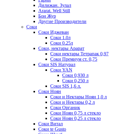
Дилижан. Зулал
Ararat. Well Still
Бон Жур
Другие Производители
Соки
Соки Иджеван
Соки 1.0л
Соки 0.25л
Соки, нектары Арарат
Соки нектары Тетрапак 0,97
Соки Премиум ст. 0,75
Соки SIS Натурал
Соки YAN
Соки 0,930 л
Соки 0,250 л
Соки SIS 1,6 л.
Соки Ноян
Соки и Нектары Ноян 1,0 л
Соки и Нектары 0,2 л
Соки Органик
Соки Ноян 0,75 л стекло
Соки Ноян 0,25 л стекло
Соки Витал
Соки te Gusto