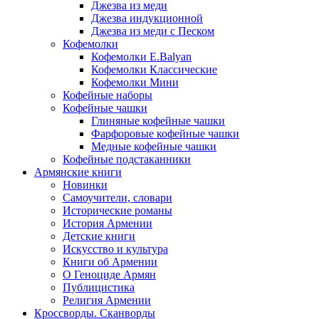
Джезва из меди
Джезва индукционной
Джезва из меди с Песком
Кофемолки
Кофемолки E.Balyan
Кофемолки Классические
Кофемолки Мини
Кофейные наборы
Кофейные чашки
Глиняные кофейные чашки
Фарфоровые кофейные чашки
Медные кофейные чашки
Кофейные подстаканники
Армянские книги
Новинки
Самоучители, словари
Исторические романы
История Армении
Детские книги
Иcкусство и культура
Книги об Армении
О Геноциде Армян
Публицистика
Религия Армении
Кроссворды. Сканворды