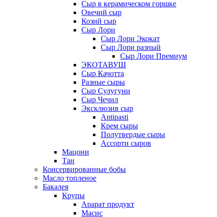
Сыр в керамическом горшке
Овечий сыр
Козий сыр
Сыр Лори
Сыр Лори Экокат
Сыр Лори разный
Сыр Лори Премиум
ЭКОТАВУШ
Сыр Качотта
Разные сыры
Сыр Сулугуни
Сыр Чечил
Эксклюзив сыр
Antipasti
Крем сыры
Полутвердые сыры
Ассорти сыров
Мацони
Тан
Консервированные бобы
Масло топленое
Бакалея
Крупы
Арарат продукт
Масис