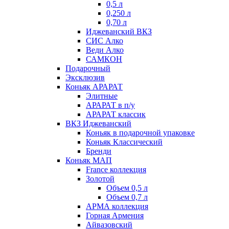
0,5 л
0,250 л
0,70 л
Иджеванский ВКЗ
СИС Алко
Веди Алко
САМКОН
Подарочный
Эксклюзив
Коньяк АРАРАТ
Элитные
АРАРАТ в п/у
АРАРАТ классик
ВКЗ Иджеванский
Коньяк в подарочной упаковке
Коньяк Классический
Бренди
Коньяк МАП
France коллекция
Золотой
Объем 0,5 л
Объем 0,7 л
АРМА коллекция
Горная Армения
Айвазовский