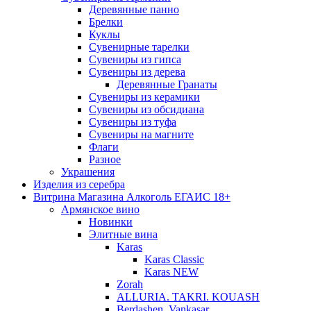
Деревянные панно
Брелки
Куклы
Сувенирные тарелки
Сувениры из гипса
Сувениры из дерева
Деревянные Гранаты
Сувениры из керамики
Сувениры из обсидиана
Сувениры из туфа
Сувениры на магните
Флаги
Разное
Украшения
Изделия из серебра
Витрина Магазина Алкоголь ЕГАИС 18+
Армянское вино
Новинки
Элитные вина
Karas
Karas Classic
Karas NEW
Zorah
ALLURIA. TAKRI. KOUASH
Berdashen. Vankasar