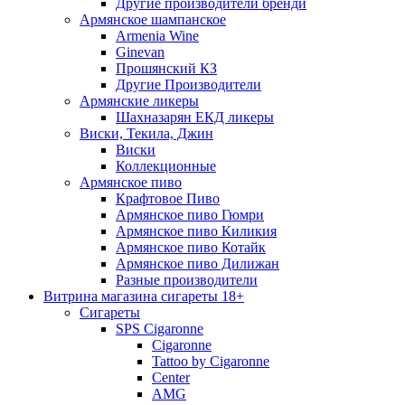
Другие производители бренди
Армянское шампанское
Armenia Wine
Ginevan
Прошянский КЗ
Другие Производители
Армянские ликеры
Шахназарян ЕКД ликеры
Виски, Текила, Джин
Виски
Коллекционные
Армянское пиво
Крафтовое Пиво
Армянское пиво Гюмри
Армянское пиво Киликия
Армянское пиво Котайк
Армянское пиво Дилижан
Разные производители
Витрина магазина сигареты 18+
Cигареты
SPS Cigaronne
Сigaronne
Tattoo by Cigaronne
Center
AMG