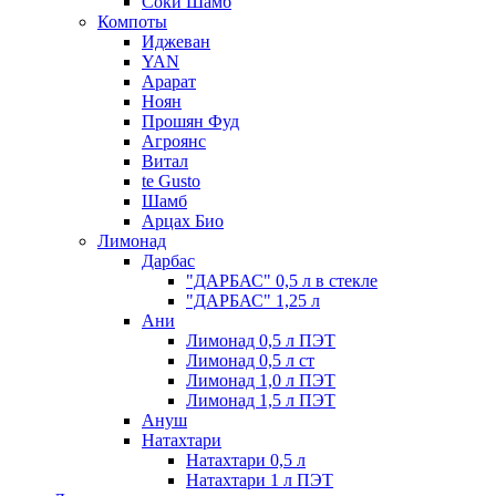
Соки Шамб
Компоты
Иджеван
YAN
Арарат
Ноян
Прошян Фуд
Агроянс
Витал
te Gusto
Шамб
Арцах Био
Лимонад
Дарбас
"ДАРБАС" 0,5 л в стекле
"ДАРБАС" 1,25 л
Ани
Лимонад 0,5 л ПЭТ
Лимонад 0,5 л ст
Лимонад 1,0 л ПЭТ
Лимонад 1,5 л ПЭТ
Ануш
Натахтари
Натахтари 0,5 л
Натахтари 1 л ПЭТ