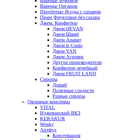
Варенье лечебное
Варенье Органик
Протёртые Ягоды с сахаром
Пюре Фруктовое без сахара
Джем. Конфитюр
Джем IJEVAN
Джем Шамб
Джем Арарат
Джем te Gusto
Джем YAN
Джем Агроянс
Другие производители
Конфитюр лечебный
Джем FRUIT LAND
Сиропы
Дошаб
Полезные сладости
Разные сиропы
Овощные консервы
VITAL
Иджеванский ВКЗ
KERAKUR
Wosky
Артфуд
Консервация