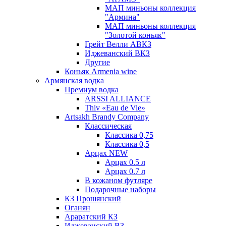
МАП миньоны коллекция
"Армина"
МАП миньоны коллекция
"Золотой коньяк"
Грейт Велли АВКЗ
Иджеванский ВКЗ
Другие
Коньяк Armenia wine
Армянская водка
Премиум водка
ARSSI ALLIANCE
Thiv «Eau de Vie»
Artsakh Brandy Company
Классическая
Классика 0,75
Классика 0,5
Арцах NEW
Арцах 0.5 л
Арцах 0.7 л
В кожаном футляре
Подарочные наборы
КЗ Прошянский
Оганян
Араратский КЗ
Иджеванский ВЗ