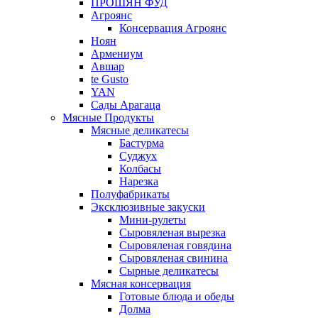
ПРОШЯН ФУД
Агроянс
Консервация Агроянс
Ноян
Армениум
Авшар
te Gusto
YAN
Сады Арагаца
Мясные Продукты
Мясные деликатесы
Бастурма
Суджух
Колбасы
Нарезка
Полуфабрикаты
Эксклюзивные закуски
Мини-рулеты
Сыровяленая вырезка
Сыровяленая говядина
Сыровяленая свинина
Сырные деликатесы
Мясная консервация
Готовые блюда и обеды
Долма