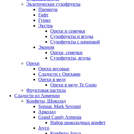
Экзотические сухофрукты
Премиум
Гифт
Гурмэ
Экстра
Орехи и семечки
Сухофрукты и ягоды
Сухофрукты с начинкой
Эконом
Орехи, семечки
Сухофрукты, ягоды
Орехи
Орехи весовые
Сладости с Орехами
Орехи в меду
Орехи в меду Te Gusto
Фруктовая пастила
Сладости из Армении
Конфеты, Шоколад
Sonuar. Mark Sevouni
Арколад
Grand Candy Armenia
Набор шоколадных конфет
Joyco
Конфеты Joyco