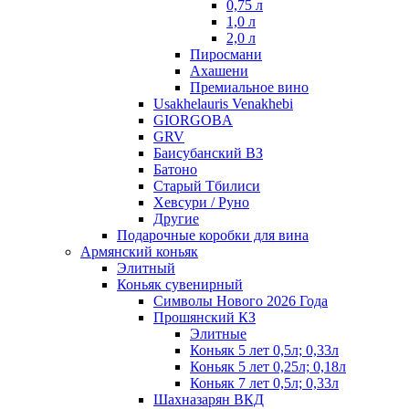
0,75 л
1,0 л
2,0 л
Пиросмани
Ахашени
Премиальное вино
Usakhelauris Venakhebi
GIORGOBA
GRV
Баисубанский ВЗ
Батоно
Старый Тбилиси
Хевсури / Руно
Другие
Подарочные коробки для вина
Армянский коньяк
Элитный
Коньяк сувенирный
Символы Нового 2026 Года
Прошянский КЗ
Элитные
Коньяк 5 лет 0,5л; 0,33л
Коньяк 5 лет 0,25л; 0,18л
Коньяк 7 лет 0,5л; 0,33л
Шахназарян ВКД