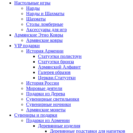
Настольные игры
Нарды
Нарды и Шахматы
Шахматы
Столы ломберные
Аксессуары для игр
Армянские Этно Ковры
Армянские ковры
VIP подарки
История Армении
Статуэтки полистоун
Статуэтки бронза
Армянский Алфавит
Галерея образов
Церкви.Статуэтки
История России
Мировые деятели
Подарки из Дерева
Сувенирные светильники
Сувенирные ночники
Армянские монеты
Сувениры и подарки
Подарки из Армении
Деревянные изделия
Деревянные подставки для напитков