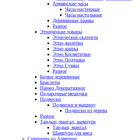
Армянские часы
Часы настенные
Часы настольные
Деревянные храмы
Разное
Этнические товары
Этнические скатерти
Этно жилетки
Этно шапка
Этно Косметички
Этно Подушки
Этно Сумки
Разное
Бочки деревянные
Браслеты
Панно Декоративное
Подарочные мешочки
Подвески
Подвески в машину
Подвески из дерева
Разное
Тандыр, мангал, шампура
Тандыр, мангал
Шампура для мяса
Сувениры из Армении