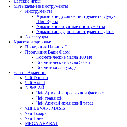
Детские игры
Музыкальные инструменты
Инструменты
Армянские духовые инструменты Дудук
Шви Зурна
Армянские струнные инструменты
Армянские ударные инструменты Доол
Аксессуары
Красота и здоровье
Продукция Нарин - Э
Продукция Ваки Фарм
Косметические масла 100 мл
Косметические масла 50 мл
Косметика для ухода
Чай из Армении
Чай Darman
Чай Ararat
АРМЧАЙ
Чай Армчай в прозрачной фасовке
Чай травяной
Чай Армчай армянский тараз
Чай IJEVAN. MASIS
Чай Гюмри
Чай Нане
MEGA ARARAT