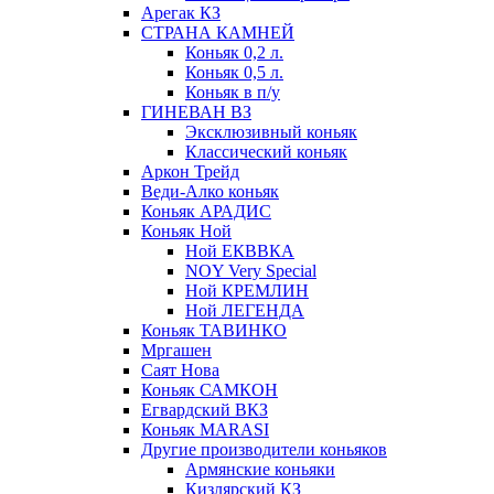
Арегак КЗ
СТРАНА КАМНЕЙ
Коньяк 0,2 л.
Коньяк 0,5 л.
Коньяк в п/у
ГИНЕВАН ВЗ
Эксклюзивный коньяк
Классический коньяк
Аркон Трейд
Веди-Алко коньяк
Коньяк АРАДИС
Коньяк Ной
Ной ЕКВВКА
NOY Very Special
Ной КРЕМЛИН
Ной ЛЕГЕНДА
Коньяк ТАВИНКО
Мргашен
Саят Нова
Коньяк САМКОН
Егвардский ВКЗ
Коньяк MARASI
Другие производители коньяков
Армянские коньяки
Кизлярский КЗ