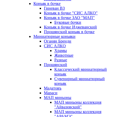
Коньяк в бочке
Гиневан ВЗ
Коньяк в бочке "СИС АЛКО"
Коньяк в бочке ЗАО "МАП"
Буковые бочки
Коньяк в бочке Иджеванский
Прошянский коньяк в бочке
Миниатюрные коньяки
Оганян Бренди
СИС АЛКО
Храмы
Животные
Разные
Прошянский
Классический миниатюрный
коньяк
Сувенирный миниатюрный
коньяк
Мадатовъ
Мараси
МАП миньоны
МАП миньоны коллекция
"Айвазовский"
МАП миньоны коллекция
"АРАМЭ"