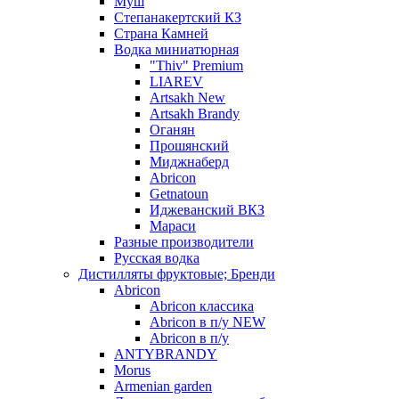
Муш
Степанакертский КЗ
Страна Камней
Водка миниатюрная
"Thiv" Premium
LIAREV
Artsakh New
Artsakh Brandy
Оганян
Прошянский
Миджнаберд
Abricon
Getnatoun
Иджеванский ВКЗ
Мараси
Разные производители
Русская водка
Дистилляты фруктовые; Бренди
Abricon
Abricon классика
Abricon в п/у NEW
Abricon в п/у
ANTYBRANDY
Morus
Armenian garden