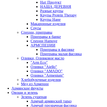
Нат Продукт
НАША ДЕРЕВНЯ
Разные крупы
Крупы Protein Therapy
Крупы Нане
Макаронные изделия
Соусы
Специи, приправы
Приправы в банке
Специи Hamove
АРМСПЕЦИИ
Приправы в фасовке
Приправы малая фасовка
Оливки, Оливковое масло
"Arm Eco"
Оливки "Aiello"
Оливки "AMADO"
Оливки "Armenium"
Хлебобулочные изделия
Мед из Армении
Армянские фрукты
Овощи и зелень
Зелень сушеная
Армчай армянский тараз
Армчай прозрачная фасовка