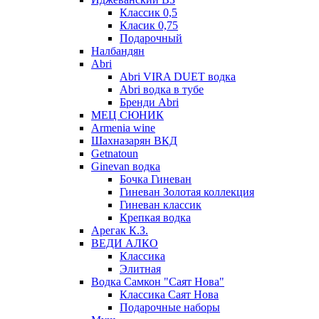
Классик 0,5
Класик 0,75
Подарочный
Налбандян
Abri
Abri VIRA DUET водка
Abri водка в тубе
Бренди Abri
МЕЦ СЮНИК
Armenia wine
Шахназарян ВКД
Getnatoun
Ginevan водка
Бочка Гиневан
Гиневан Золотая коллекция
Гиневан классик
Крепкая водка
Арегак К.З.
ВЕДИ АЛКО
Классика
Элитная
Водка Самкон "Саят Нова"
Классика Саят Нова
Подарочные наборы