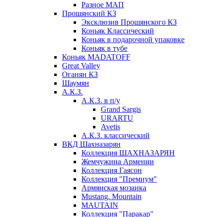
Разное МАП
Прошянский КЗ
Эксклюзив Прошянского КЗ
Коньяк Классический
Коньяк в подарочной упаковке
Коньяк в тубе
Коньяк MADATOFF
Great Valley
Оганян КЗ
Шаумян
А.К.З.
А.К.З. в п/у
Grand Sargis
URARTU
Avetis
А.К.З. классический
ВКД Шахназарян
Коллекция ШАХНАЗАРЯН
Жемчужина Армении
Коллекция Гаясон
Коллекция "Премиум"
Армянская мозаика
Mustang. Mountain
MAUTAIN
Коллекция "Паракар"