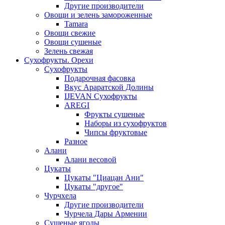
Другие производители
Овощи и зелень замороженные
Tamara
Овощи свежие
Овощи сушеные
Зелень свежая
Сухофрукты. Орехи
Сухофрукты
Подарочная фасовка
Вкус Араратской Долины
IJEVAN Сухофрукты
AREGI
Фрукты сушеные
Наборы из сухофруктов
Чипсы фруктовые
Разное
Алани
Алани весовой
Цукаты
Цукаты "Циацан Ани"
Цукаты "другое"
Чурчхела
Другие производители
Чурчела Дары Армении
Сушеные ягоды