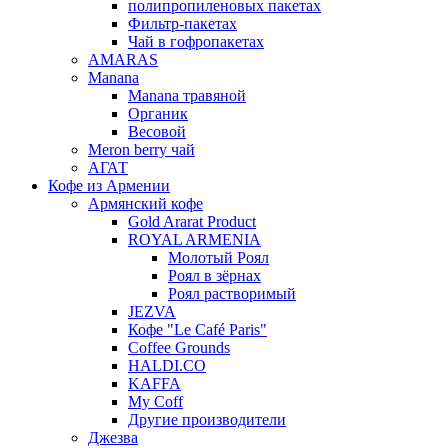
полипропиленовых пакетах
Фильтр-пакетах
Чай в гофропакетах
AMARAS
Manana
Manana травяной
Органик
Весовой
Meron berry чай
АГАТ
Кофе из Армении
Армянский кофе
Gold Ararat Product
ROYAL ARMENIA
Молотый Роял
Роял в зёрнах
Роял растворимый
JEZVA
Кофе "Le Café Paris"
Coffee Grounds
HALDI.CO
KAFFA
My Coff
Другие производители
Джезва