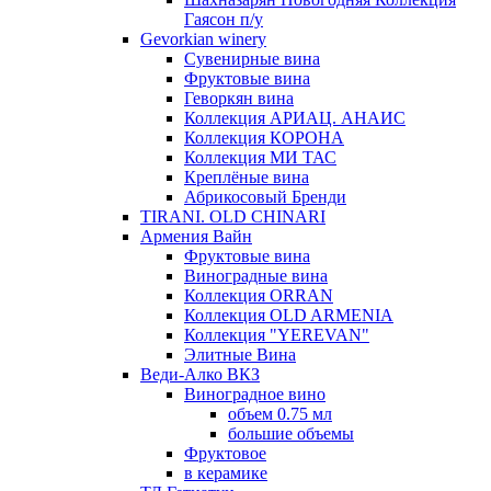
Гаясон п/у
Gevorkian winery
Сувенирные вина
Фруктовые вина
Геворкян вина
Коллекция АРИАЦ. АНАИС
Коллекция КОРОНА
Коллекция МИ ТАС
Креплёные вина
Абрикосовый Бренди
TIRANI. OLD CHINARI
Армения Вайн
Фруктовые вина
Виноградные вина
Коллекция ORRAN
Коллекция OLD ARMENIA
Коллекция "YEREVAN"
Элитные Вина
Веди-Алко ВКЗ
Виноградное вино
объем 0.75 мл
большие объемы
Фруктовое
в керамике