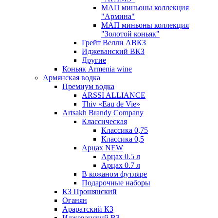
МАП миньоны коллекция
"Армина"
МАП миньоны коллекция
"Золотой коньяк"
Грейт Велли АВКЗ
Иджеванский ВКЗ
Другие
Коньяк Armenia wine
Армянская водка
Премиум водка
ARSSI ALLIANCE
Thiv «Eau de Vie»
Artsakh Brandy Company
Классическая
Классика 0,75
Классика 0,5
Арцах NEW
Арцах 0.5 л
Арцах 0.7 л
В кожаном футляре
Подарочные наборы
КЗ Прошянский
Оганян
Араратский КЗ
Иджеванский ВЗ