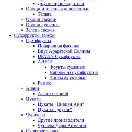
Другие производители
Овощи и зелень замороженные
Tamara
Овощи свежие
Овощи сушеные
Зелень свежая
Сухофрукты. Орехи
Сухофрукты
Подарочная фасовка
Вкус Араратской Долины
IJEVAN Сухофрукты
AREGI
Фрукты сушеные
Наборы из сухофруктов
Чипсы фруктовые
Разное
Алани
Алани весовой
Цукаты
Цукаты "Циацан Ани"
Цукаты "другое"
Чурчхела
Другие производители
Чурчела Дары Армении
Сушеные ягоды