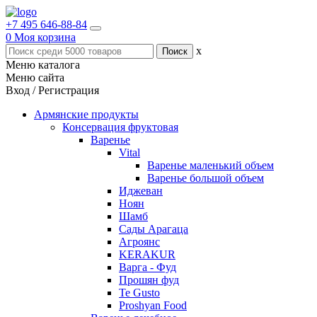
+7 495 646-88-84
0
Моя корзина
x
Меню каталога
Меню сайта
Вход / Регистрация
Армянские продукты
Консервация фруктовая
Варенье
Vital
Варенье маленький объем
Варенье большой объем
Иджеван
Ноян
Шамб
Сады Арагаца
Агроянс
KERAKUR
Варга - Фуд
Прошян фуд
Te Gusto
Proshyan Food