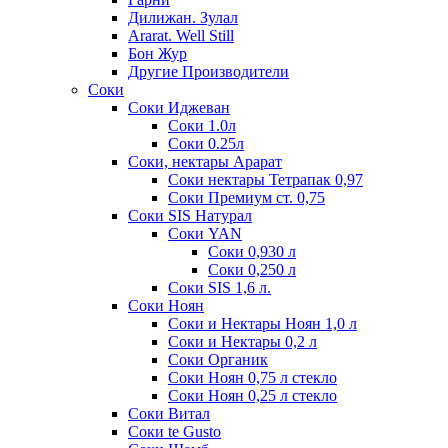
Дилижан. Зулал
Ararat. Well Still
Бон Жур
Другие Производители
Соки
Соки Иджеван
Соки 1.0л
Соки 0.25л
Соки, нектары Арарат
Соки нектары Тетрапак 0,97
Соки Премиум ст. 0,75
Соки SIS Натурал
Соки YAN
Соки 0,930 л
Соки 0,250 л
Соки SIS 1,6 л.
Соки Ноян
Соки и Нектары Ноян 1,0 л
Соки и Нектары 0,2 л
Соки Органик
Соки Ноян 0,75 л стекло
Соки Ноян 0,25 л стекло
Соки Витал
Соки te Gusto