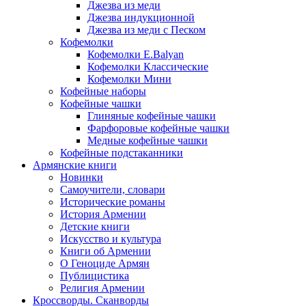
Джезва из меди
Джезва индукционной
Джезва из меди с Песком
Кофемолки
Кофемолки E.Balyan
Кофемолки Классические
Кофемолки Мини
Кофейные наборы
Кофейные чашки
Глиняные кофейные чашки
Фарфоровые кофейные чашки
Медные кофейные чашки
Кофейные подстаканники
Армянские книги
Новинки
Самоучители, словари
Исторические романы
История Армении
Детские книги
Иcкусство и культура
Книги об Армении
О Геноциде Армян
Публицистика
Религия Армении
Кроссворды. Сканворды