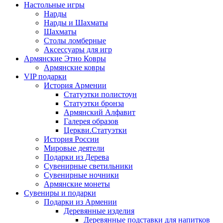
Настольные игры
Нарды
Нарды и Шахматы
Шахматы
Столы ломберные
Аксессуары для игр
Армянские Этно Ковры
Армянские ковры
VIP подарки
История Армении
Статуэтки полистоун
Статуэтки бронза
Армянский Алфавит
Галерея образов
Церкви.Статуэтки
История России
Мировые деятели
Подарки из Дерева
Сувенирные светильники
Сувенирные ночники
Армянские монеты
Сувениры и подарки
Подарки из Армении
Деревянные изделия
Деревянные подставки для напитков