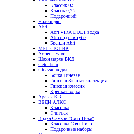
Классик 0,5
Класик 0,75
Подарочный
Налбандян
Abri
Abri VIRA DUET водка
Abri водка в тубе
Бренди Abri
МЕЦ СЮНИК
Armenia wine
Шахназарян ВКД
Getnatoun
Ginevan водка
Бочка Гиневан
Гиневан Золотая коллекция
Гиневан классик
Крепкая водка
Арегак К.З.
ВЕДИ АЛКО
Классика
Элитная
Водка Самкон "Саят Нова"
Классика Саят Нова
Подарочные наборы