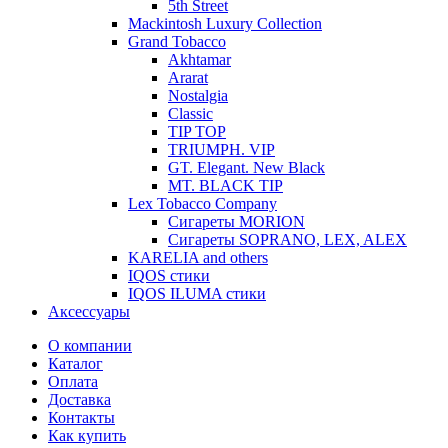
5th Street
Mackintosh Luxury Collection
Grand Tobacco
Akhtamar
Ararat
Nostalgia
Classic
TIP TOP
TRIUMPH. VIP
GT. Elegant. New Black
MT. BLACK TIP
Lex Tobacco Company
Сигареты MORION
Сигареты SOPRANO, LEX, ALEX
KARELIA and others
IQOS стики
IQOS ILUMA стики
Аксессуары
О компании
Каталог
Оплата
Доставка
Контакты
Как купить