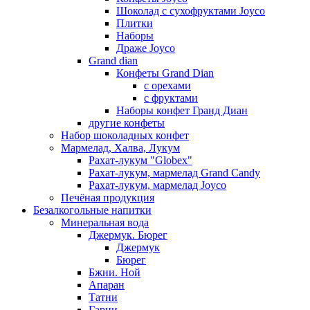
Шоколад с сухофруктами Joyco
Плитки
Наборы
Драже Joyco
Grand dian
Конфеты Grand Dian
с орехами
с фруктами
Наборы конфет Гранд Диан
другие конфеты
Набор шоколадных конфет
Мармелад, Халва, Лукум
Рахат-лукум "Globex"
Рахат-лукум, мармелад Grand Candy
Рахат-лукум, мармелад Joyco
Печёная продукция
Безалкогольные напитки
Минеральная вода
Джермук. Бюрег
Джермук
Бюрег
Бжни. Ной
Апаран
Татни
Гарни