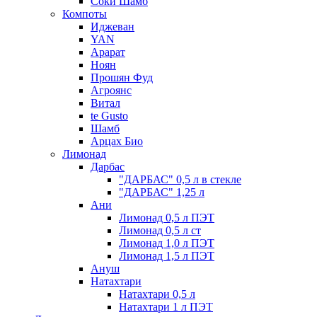
Соки Шамб
Компоты
Иджеван
YAN
Арарат
Ноян
Прошян Фуд
Агроянс
Витал
te Gusto
Шамб
Арцах Био
Лимонад
Дарбас
"ДАРБАС" 0,5 л в стекле
"ДАРБАС" 1,25 л
Ани
Лимонад 0,5 л ПЭТ
Лимонад 0,5 л ст
Лимонад 1,0 л ПЭТ
Лимонад 1,5 л ПЭТ
Ануш
Натахтари
Натахтари 0,5 л
Натахтари 1 л ПЭТ