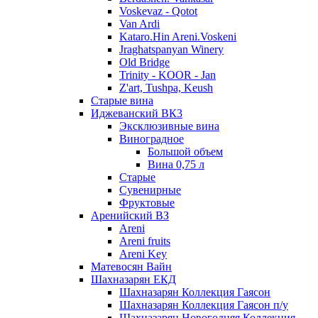
Voskevaz - Qotot
Van Ardi
Kataro.Hin Areni.Voskeni
Jraghatspanyan Winery
Old Bridge
Trinity - KOOR - Jan
Z'art, Tushpa, Keush
Старые вина
Иджеванский ВК3
Эксклюзивные вина
Виноградное
Большой объем
Вина 0,75 л
Старые
Сувенирные
Фруктовые
Аренийский ВЗ
Areni
Areni fruits
Areni Key
Матевосян Вайн
Шахназарян ЕКД
Шахназарян Коллекция Гаясон
Шахназарян Коллекция Гаясон п/у
Шахназарян Новогодняя Коллекция