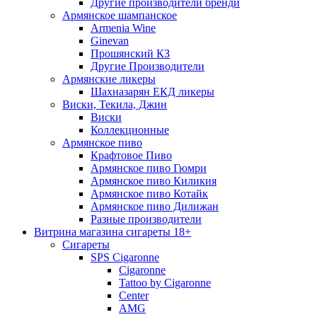
Другие производители бренди
Армянское шампанское
Armenia Wine
Ginevan
Прошянский КЗ
Другие Производители
Армянские ликеры
Шахназарян ЕКД ликеры
Виски, Текила, Джин
Виски
Коллекционные
Армянское пиво
Крафтовое Пиво
Армянское пиво Гюмри
Армянское пиво Киликия
Армянское пиво Котайк
Армянское пиво Дилижан
Разные производители
Витрина магазина сигареты 18+
Cигареты
SPS Cigaronne
Сigaronne
Tattoo by Cigaronne
Center
AMG