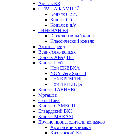
Арегак КЗ
СТРАНА КАМНЕЙ
Коньяк 0,2 л.
Коньяк 0,5 л.
Коньяк в п/у
ГИНЕВАН ВЗ
Эксклюзивный коньяк
Классический коньяк
Аркон Трейд
Веди-Алко коньяк
Коньяк АРАДИС
Коньяк Ной
Ной ЕКВВКА
NOY Very Special
Ной КРЕМЛИН
Ной ЛЕГЕНДА
Коньяк ТАВИНКО
Мргашен
Саят Нова
Коньяк САМКОН
Егвардский ВКЗ
Коньяк MARASI
Другие производители коньяков
Армянские коньяки
Кизлярский КЗ