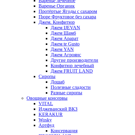
Варенье лечебное
Варенье Органик
Протёртые Ягоды с сахаром
Пюре Фруктовое без сахара
Джем. Конфитюр
Джем IJEVAN
Джем Шамб
Джем Арарат
Джем te Gusto
Джем YAN
Джем Агроянс
Другие производители
Конфитюр лечебный
Джем FRUIT LAND
Сиропы
Дошаб
Полезные сладости
Разные сиропы
Овощные консервы
VITAL
Иджеванский ВКЗ
KERAKUR
Wosky
Артфуд
Консервация