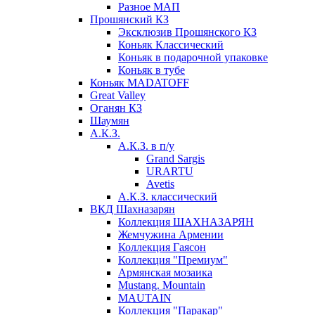
Разное МАП
Прошянский КЗ
Эксклюзив Прошянского КЗ
Коньяк Классический
Коньяк в подарочной упаковке
Коньяк в тубе
Коньяк MADATOFF
Great Valley
Оганян КЗ
Шаумян
А.К.З.
А.К.З. в п/у
Grand Sargis
URARTU
Avetis
А.К.З. классический
ВКД Шахназарян
Коллекция ШАХНАЗАРЯН
Жемчужина Армении
Коллекция Гаясон
Коллекция "Премиум"
Армянская мозаика
Mustang. Mountain
MAUTAIN
Коллекция "Паракар"