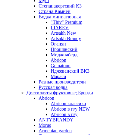
Муш
Степанакертский КЗ
Страна Камней
Водка миниатюрная
"Thiv" Premium
LIAREV
Artsakh New
Artsakh Brandy
Оганян
Прошянский
Миджнаберд
Abricon
Getnatoun
Иджеванский ВКЗ
Мараси
Разные производители
Русская водка
Дистилляты фруктовые; Бренди
Abricon
Abricon классика
Abricon в п/у NEW
Abricon в п/у
ANTYBRANDY
Morus
Armenian garden