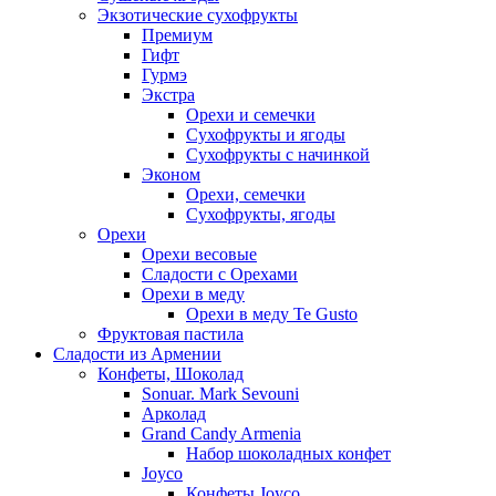
Экзотические сухофрукты
Премиум
Гифт
Гурмэ
Экстра
Орехи и семечки
Сухофрукты и ягоды
Сухофрукты с начинкой
Эконом
Орехи, семечки
Сухофрукты, ягоды
Орехи
Орехи весовые
Сладости с Орехами
Орехи в меду
Орехи в меду Te Gusto
Фруктовая пастила
Сладости из Армении
Конфеты, Шоколад
Sonuar. Mark Sevouni
Арколад
Grand Candy Armenia
Набор шоколадных конфет
Joyco
Конфеты Joyco