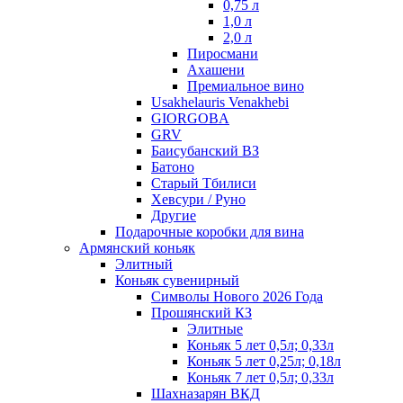
0,75 л
1,0 л
2,0 л
Пиросмани
Ахашени
Премиальное вино
Usakhelauris Venakhebi
GIORGOBA
GRV
Баисубанский ВЗ
Батоно
Старый Тбилиси
Хевсури / Руно
Другие
Подарочные коробки для вина
Армянский коньяк
Элитный
Коньяк сувенирный
Символы Нового 2026 Года
Прошянский КЗ
Элитные
Коньяк 5 лет 0,5л; 0,33л
Коньяк 5 лет 0,25л; 0,18л
Коньяк 7 лет 0,5л; 0,33л
Шахназарян ВКД