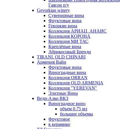
Гаясон п/у
Gevorkian winery
Сувенирные вина
Фруктовые вина
Геворкян вина
Коллекция АРИАЦ. АНАИС
Коллекция КОРОНА
Коллекция МИ ТАС
Креплёные вина
Абрикосовый Бренди
TIRANI. OLD CHINARI
Армения Вайн
Фруктовые вина
Виноградные вина
Коллекция ORRAN
Коллекция OLD ARMENIA
Коллекция "YEREVAN"
Элитные Вина
Веди-Алко ВКЗ
Виноградное вино
объем 0.75 мл
большие объемы
Фруктовое
в керамике