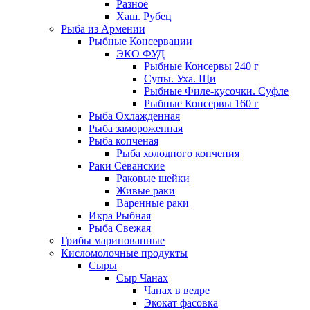
Разное
Хаш. Рубец
Рыба из Армении
Рыбные Консервации
ЭКО ФУД
Рыбные Консервы 240 г
Супы. Уха. Щи
Рыбные Филе-кусочки. Суфле
Рыбные Консервы 160 г
Рыба Охлажденная
Рыба замороженная
Рыба копченая
Рыба холодного копчения
Раки Севанские
Раковые шейки
Живые раки
Варенные раки
Икра Рыбная
Рыба Свежая
Грибы маринованные
Кисломолочные продукты
Сыры
Сыр Чанах
Чанах в ведре
Экокат фасовка