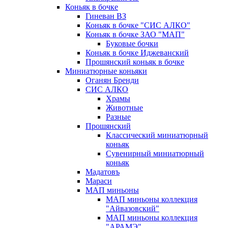
Коньяк в бочке
Гиневан ВЗ
Коньяк в бочке "СИС АЛКО"
Коньяк в бочке ЗАО "МАП"
Буковые бочки
Коньяк в бочке Иджеванский
Прошянский коньяк в бочке
Миниатюрные коньяки
Оганян Бренди
СИС АЛКО
Храмы
Животные
Разные
Прошянский
Классический миниатюрный
коньяк
Сувенирный миниатюрный
коньяк
Мадатовъ
Мараси
МАП миньоны
МАП миньоны коллекция
"Айвазовский"
МАП миньоны коллекция
"АРАМЭ"