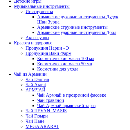
Детские игры
Музыкальные инструменты
Инструменты
Армянские духовые инструменты Дудук
Шви Зурна
Армянские струнные инструменты
Армянские ударные инструменты Доол
Аксессуары
Красота и здоровье
Продукция Нарин - Э
Продукция Ваки Фарм
Косметические масла 100 мл
Косметические масла 50 мл
Косметика для ухода
Чай из Армении
Чай Darman
Чай Ararat
АРМЧАЙ
Чай Армчай в прозрачной фасовке
Чай травяной
Чай Армчай армянский тараз
Чай IJEVAN. MASIS
Чай Гюмри
Чай Нане
MEGA ARARAT