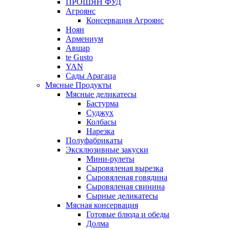
ПРОШЯН ФУД
Агроянс
Консервация Агроянс
Ноян
Армениум
Авшар
te Gusto
YAN
Сады Арагаца
Мясные Продукты
Мясные деликатесы
Бастурма
Суджух
Колбасы
Нарезка
Полуфабрикаты
Эксклюзивные закуски
Мини-рулеты
Сыровяленая вырезка
Сыровяленая говядина
Сыровяленая свинина
Сырные деликатесы
Мясная консервация
Готовые блюда и обеды
Долма