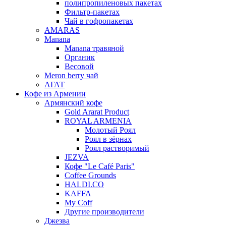
полипропиленовых пакетах
Фильтр-пакетах
Чай в гофропакетах
AMARAS
Manana
Manana травяной
Органик
Весовой
Meron berry чай
АГАТ
Кофе из Армении
Армянский кофе
Gold Ararat Product
ROYAL ARMENIA
Молотый Роял
Роял в зёрнах
Роял растворимый
JEZVA
Кофе "Le Café Paris"
Coffee Grounds
HALDI.CO
KAFFA
My Coff
Другие производители
Джезва