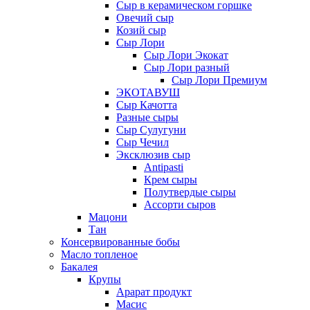
Сыр в керамическом горшке
Овечий сыр
Козий сыр
Сыр Лори
Сыр Лори Экокат
Сыр Лори разный
Сыр Лори Премиум
ЭКОТАВУШ
Сыр Качотта
Разные сыры
Сыр Сулугуни
Сыр Чечил
Эксклюзив сыр
Antipasti
Крем сыры
Полутвердые сыры
Ассорти сыров
Мацони
Тан
Консервированные бобы
Масло топленое
Бакалея
Крупы
Арарат продукт
Масис