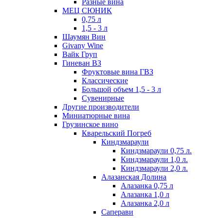
Разные вина
МЕЦ СЮНИК
0,75 л
1,5 - 3 л
Шаумян Вин
Givany Wine
Вайк Груп
Гиневан ВЗ
Фруктовые вина ГВЗ
Классические
Большой объем 1,5 - 3 л
Сувенирные
Другие производители
Миниатюрные вина
Грузинское вино
Кварельский Погреб
Киндзмараули
Киндзмараули 0,75 л.
Киндзмараули 1,0 л.
Киндзмараули 2,0 л.
Алазанская Долина
Алазанка 0,75 л
Алазанка 1,0 л
Алазанка 2,0 л
Саперави