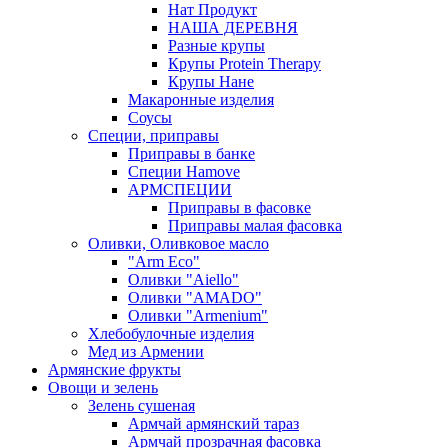
Нат Продукт
НАША ДЕРЕВНЯ
Разные крупы
Крупы Protein Therapy
Крупы Нане
Макаронные изделия
Соусы
Специи, приправы
Приправы в банке
Специи Hamove
АРМСПЕЦИИ
Приправы в фасовке
Приправы малая фасовка
Оливки, Оливковое масло
"Arm Eco"
Оливки "Aiello"
Оливки "AMADO"
Оливки "Armenium"
Хлебобулочные изделия
Мед из Армении
Армянские фрукты
Овощи и зелень
Зелень сушеная
Армчай армянский тараз
Армчай прозрачная фасовка