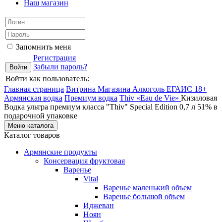
Наш магазин
Запомнить меня
Регистрация
Забыли пароль?
Войти как пользователь:
Главная страница
Витрина Магазина Алкоголь ЕГАИС 18+
Армянская водка
Премиум водка
Thiv «Eau de Vie»
Кизиловая
Водка ультра премиум класса "Thiv" Special Edition 0,7 л 51% в
подарочной упаковке
Меню каталога
Каталог товаров
Армянские продукты
Консервация фруктовая
Варенье
Vital
Варенье маленький объем
Варенье большой объем
Иджеван
Ноян