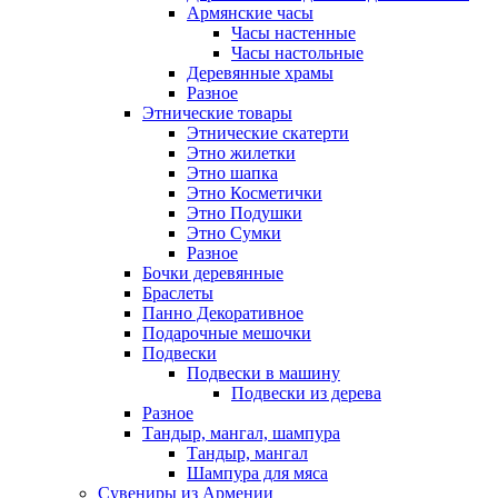
Армянские часы
Часы настенные
Часы настольные
Деревянные храмы
Разное
Этнические товары
Этнические скатерти
Этно жилетки
Этно шапка
Этно Косметички
Этно Подушки
Этно Сумки
Разное
Бочки деревянные
Браслеты
Панно Декоративное
Подарочные мешочки
Подвески
Подвески в машину
Подвески из дерева
Разное
Тандыр, мангал, шампура
Тандыр, мангал
Шампура для мяса
Сувениры из Армении