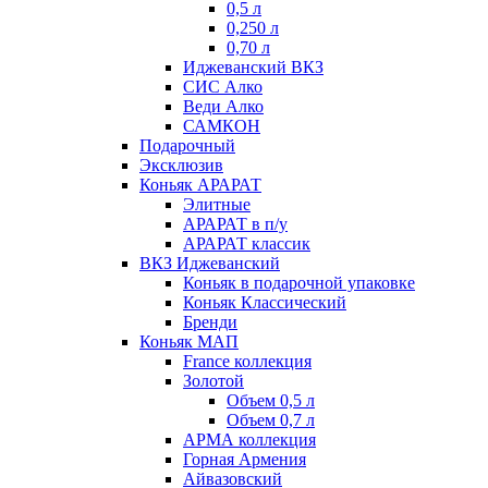
0,5 л
0,250 л
0,70 л
Иджеванский ВКЗ
СИС Алко
Веди Алко
САМКОН
Подарочный
Эксклюзив
Коньяк АРАРАТ
Элитные
АРАРАТ в п/у
АРАРАТ классик
ВКЗ Иджеванский
Коньяк в подарочной упаковке
Коньяк Классический
Бренди
Коньяк МАП
France коллекция
Золотой
Объем 0,5 л
Объем 0,7 л
АРМА коллекция
Горная Армения
Айвазовский