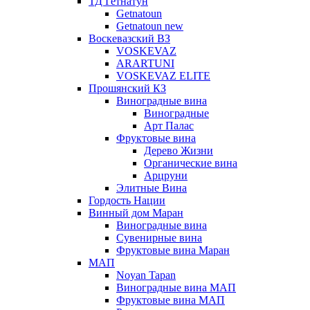
ТД Гетнатун
Getnatoun
Getnatoun new
Воскевазский ВЗ
VOSKEVAZ
ARARTUNI
VOSKEVAZ ELITE
Прошянский КЗ
Виноградные вина
Виноградные
Арт Палас
Фруктовые вина
Дерево Жизни
Органические вина
Арцруни
Элитные Вина
Гордость Нации
Винный дом Маран
Виноградные вина
Сувенирные вина
Фруктовые вина Маран
МАП
Noyan Tapan
Виноградные вина МАП
Фруктовые вина МАП