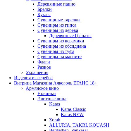
Деревянные панно
Брелки
Куклы
Сувенирные тарелки
Сувениры из гипса
Сувениры из дерева
Деревянные Гранаты
Сувениры из керамики
Сувениры из обсидиана
Сувениры из туфа
Сувениры на магните
Флаги
Разное
Украшения
Изделия из серебра
Витрина Магазина Алкоголь ЕГАИС 18+
Армянское вино
Новинки
Элитные вина
Karas
Karas Classic
Karas NEW
Zorah
ALLURIA. TAKRI. KOUASH
Berdashen. Vankasar