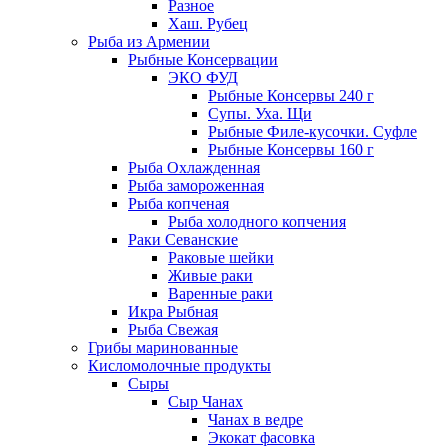
Разное
Хаш. Рубец
Рыба из Армении
Рыбные Консервации
ЭКО ФУД
Рыбные Консервы 240 г
Супы. Уха. Щи
Рыбные Филе-кусочки. Суфле
Рыбные Консервы 160 г
Рыба Охлажденная
Рыба замороженная
Рыба копченая
Рыба холодного копчения
Раки Севанские
Раковые шейки
Живые раки
Варенные раки
Икра Рыбная
Рыба Свежая
Грибы маринованные
Кисломолочные продукты
Сыры
Сыр Чанах
Чанах в ведре
Экокат фасовка