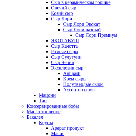
Сыр в керамическом горшке
Овечий сыр
Козий сыр
Сыр Лори
Сыр Лори Экокат
Сыр Лори разный
Сыр Лори Премиум
ЭКОТАВУШ
Сыр Качотта
Разные сыры
Сыр Сулугуни
Сыр Чечил
Эксклюзив сыр
Antipasti
Крем сыры
Полутвердые сыры
Ассорти сыров
Мацони
Тан
Консервированные бобы
Масло топленое
Бакалея
Крупы
Арарат продукт
Масис