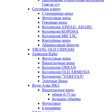
Гаясон п/у
Gevorkian winery
Сувенирные вина
Фруктовые вина
Геворкян вина
Коллекция АРИАЦ. АНАИС
Коллекция КОРОНА
Коллекция МИ ТАС
Креплёные вина
Абрикосовый Бренди
TIRANI. OLD CHINARI
Армения Вайн
Фруктовые вина
Виноградные вина
Коллекция ORRAN
Коллекция OLD ARMENIA
Коллекция "YEREVAN"
Элитные Вина
Веди-Алко ВКЗ
Виноградное вино
объем 0.75 мл
большие объемы
Фруктовое
в керамике