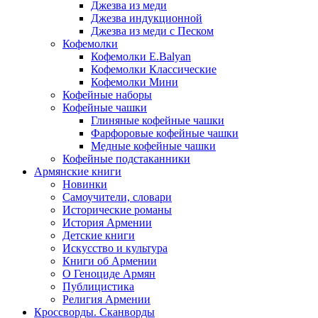
Джезва из меди
Джезва индукционной
Джезва из меди с Песком
Кофемолки
Кофемолки E.Balyan
Кофемолки Классические
Кофемолки Мини
Кофейные наборы
Кофейные чашки
Глиняные кофейные чашки
Фарфоровые кофейные чашки
Медные кофейные чашки
Кофейные подстаканники
Армянские книги
Новинки
Самоучители, словари
Исторические романы
История Армении
Детские книги
Иcкусство и культура
Книги об Армении
О Геноциде Армян
Публицистика
Религия Армении
Кроссворды. Сканворды