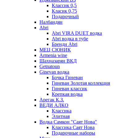
Классик 0,5
Класик 0,75
Подарочный
Налбандян
Abri
Abri VIRA DUET водка
Abri водка в тубе
Бренди Abri
МЕЦ СЮНИК
Armenia wine
Шахназарян ВКД
Getnatoun
Ginevan водка
Бочка Гиневан
Гиневан Золотая коллекция
Гиневан классик
Крепкая водка
Арегак К.З.
ВЕДИ АЛКО
Классика
Элитная
Водка Самкон "Саят Нова"
Классика Саят Нова
Подарочные наборы