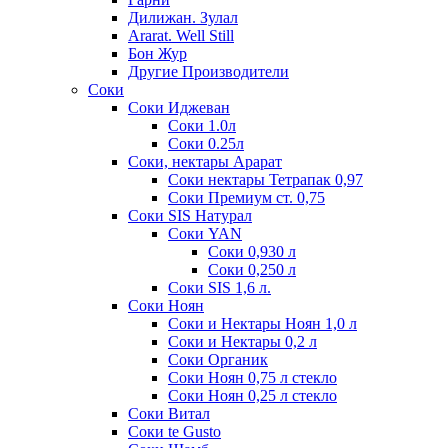
Дилижан. Зулал
Ararat. Well Still
Бон Жур
Другие Производители
Соки
Соки Иджеван
Соки 1.0л
Соки 0.25л
Соки, нектары Арарат
Соки нектары Тетрапак 0,97
Соки Премиум ст. 0,75
Соки SIS Натурал
Соки YAN
Соки 0,930 л
Соки 0,250 л
Соки SIS 1,6 л.
Соки Ноян
Соки и Нектары Ноян 1,0 л
Соки и Нектары 0,2 л
Соки Органик
Соки Ноян 0,75 л стекло
Соки Ноян 0,25 л стекло
Соки Витал
Соки te Gusto