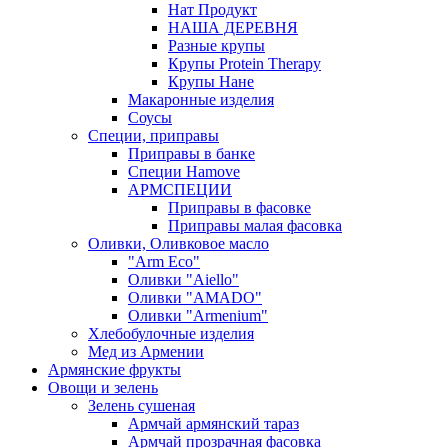
Нат Продукт
НАША ДЕРЕВНЯ
Разные крупы
Крупы Protein Therapy
Крупы Нане
Макаронные изделия
Соусы
Специи, приправы
Приправы в банке
Специи Hamove
АРМСПЕЦИИ
Приправы в фасовке
Приправы малая фасовка
Оливки, Оливковое масло
"Arm Eco"
Оливки "Aiello"
Оливки "AMADO"
Оливки "Armenium"
Хлебобулочные изделия
Мед из Армении
Армянские фрукты
Овощи и зелень
Зелень сушеная
Армчай армянский тараз
Армчай прозрачная фасовка