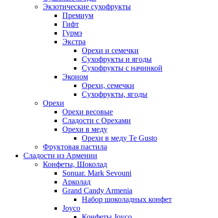
Экзотические сухофрукты
Премиум
Гифт
Гурмэ
Экстра
Орехи и семечки
Сухофрукты и ягоды
Сухофрукты с начинкой
Эконом
Орехи, семечки
Сухофрукты, ягоды
Орехи
Орехи весовые
Сладости с Орехами
Орехи в меду
Орехи в меду Te Gusto
Фруктовая пастила
Сладости из Армении
Конфеты, Шоколад
Sonuar. Mark Sevouni
Арколад
Grand Candy Armenia
Набор шоколадных конфет
Joyco
Конфеты Joyco