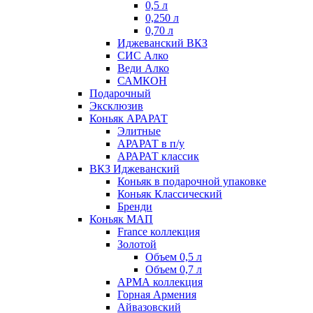
0,5 л
0,250 л
0,70 л
Иджеванский ВКЗ
СИС Алко
Веди Алко
САМКОН
Подарочный
Эксклюзив
Коньяк АРАРАТ
Элитные
АРАРАТ в п/у
АРАРАТ классик
ВКЗ Иджеванский
Коньяк в подарочной упаковке
Коньяк Классический
Бренди
Коньяк МАП
France коллекция
Золотой
Объем 0,5 л
Объем 0,7 л
АРМА коллекция
Горная Армения
Айвазовский