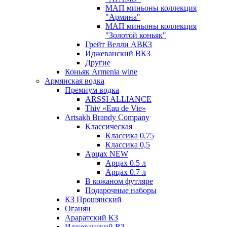
МАП миньоны коллекция
"Армина"
МАП миньоны коллекция
"Золотой коньяк"
Грейт Велли АВКЗ
Иджеванский ВКЗ
Другие
Коньяк Armenia wine
Армянская водка
Премиум водка
ARSSI ALLIANCE
Thiv «Eau de Vie»
Artsakh Brandy Company
Классическая
Классика 0,75
Классика 0,5
Арцах NEW
Арцах 0.5 л
Арцах 0.7 л
В кожаном футляре
Подарочные наборы
КЗ Прошянский
Оганян
Араратский КЗ
Иджеванский ВЗ