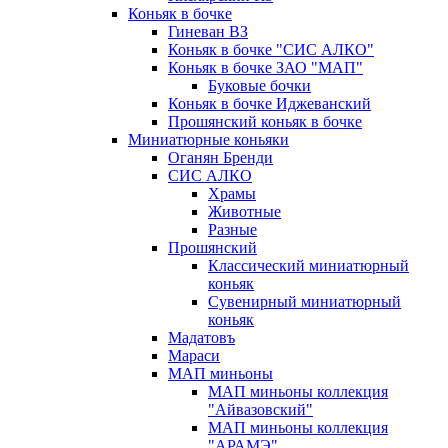
Коньяк в бочке
Гиневан ВЗ
Коньяк в бочке "СИС АЛКО"
Коньяк в бочке ЗАО "МАП"
Буковые бочки
Коньяк в бочке Иджеванский
Прошянский коньяк в бочке
Миниатюрные коньяки
Оганян Бренди
СИС АЛКО
Храмы
Животные
Разные
Прошянский
Классический миниатюрный
коньяк
Сувенирный миниатюрный
коньяк
Мадатовъ
Мараси
МАП миньоны
МАП миньоны коллекция
"Айвазовский"
МАП миньоны коллекция
"АРАМЭ"