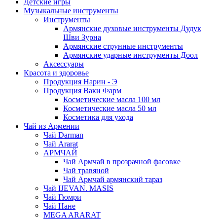
Детские игры
Музыкальные инструменты
Инструменты
Армянские духовые инструменты Дудук
Шви Зурна
Армянские струнные инструменты
Армянские ударные инструменты Доол
Аксессуары
Красота и здоровье
Продукция Нарин - Э
Продукция Ваки Фарм
Косметические масла 100 мл
Косметические масла 50 мл
Косметика для ухода
Чай из Армении
Чай Darman
Чай Ararat
АРМЧАЙ
Чай Армчай в прозрачной фасовке
Чай травяной
Чай Армчай армянский тараз
Чай IJEVAN. MASIS
Чай Гюмри
Чай Нане
MEGA ARARAT