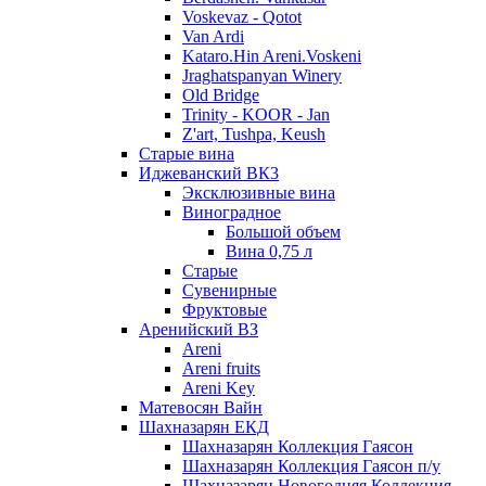
Voskevaz - Qotot
Van Ardi
Kataro.Hin Areni.Voskeni
Jraghatspanyan Winery
Old Bridge
Trinity - KOOR - Jan
Z'art, Tushpa, Keush
Старые вина
Иджеванский ВК3
Эксклюзивные вина
Виноградное
Большой объем
Вина 0,75 л
Старые
Сувенирные
Фруктовые
Аренийский ВЗ
Areni
Areni fruits
Areni Key
Матевосян Вайн
Шахназарян ЕКД
Шахназарян Коллекция Гаясон
Шахназарян Коллекция Гаясон п/у
Шахназарян Новогодняя Коллекция