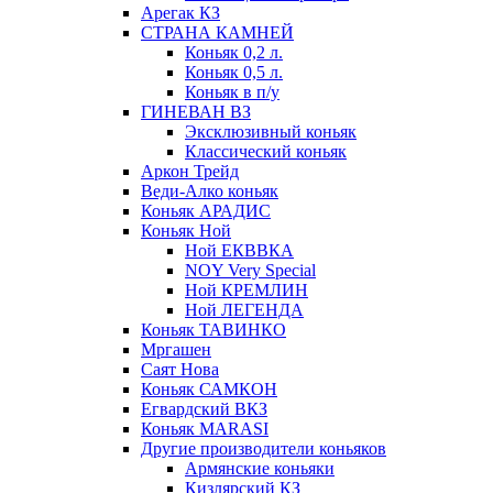
Арегак КЗ
СТРАНА КАМНЕЙ
Коньяк 0,2 л.
Коньяк 0,5 л.
Коньяк в п/у
ГИНЕВАН ВЗ
Эксклюзивный коньяк
Классический коньяк
Аркон Трейд
Веди-Алко коньяк
Коньяк АРАДИС
Коньяк Ной
Ной ЕКВВКА
NOY Very Special
Ной КРЕМЛИН
Ной ЛЕГЕНДА
Коньяк ТАВИНКО
Мргашен
Саят Нова
Коньяк САМКОН
Егвардский ВКЗ
Коньяк MARASI
Другие производители коньяков
Армянские коньяки
Кизлярский КЗ