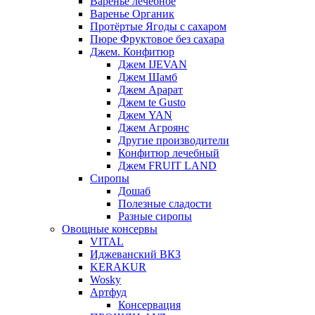
Варенье лечебное
Варенье Органик
Протёртые Ягоды с сахаром
Пюре Фруктовое без сахара
Джем. Конфитюр
Джем IJEVAN
Джем Шамб
Джем Арарат
Джем te Gusto
Джем YAN
Джем Агроянс
Другие производители
Конфитюр лечебный
Джем FRUIT LAND
Сиропы
Дошаб
Полезные сладости
Разные сиропы
Овощные консервы
VITAL
Иджеванский ВКЗ
KERAKUR
Wosky
Артфуд
Консервация