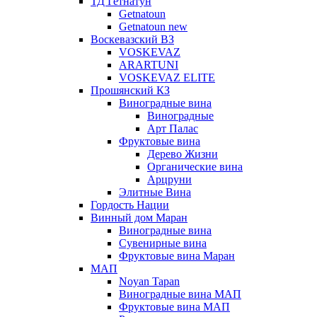
ТД Гетнатун
Getnatoun
Getnatoun new
Воскевазский ВЗ
VOSKEVAZ
ARARTUNI
VOSKEVAZ ELITE
Прошянский КЗ
Виноградные вина
Виноградные
Арт Палас
Фруктовые вина
Дерево Жизни
Органические вина
Арцруни
Элитные Вина
Гордость Нации
Винный дом Маран
Виноградные вина
Сувенирные вина
Фруктовые вина Маран
МАП
Noyan Tapan
Виноградные вина МАП
Фруктовые вина МАП