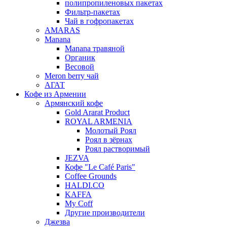
полипропиленовых пакетах
Фильтр-пакетах
Чай в гофропакетах
AMARAS
Manana
Manana травяной
Органик
Весовой
Meron berry чай
АГАТ
Кофе из Армении
Армянский кофе
Gold Ararat Product
ROYAL ARMENIA
Молотый Роял
Роял в зёрнах
Роял растворимый
JEZVA
Кофе "Le Café Paris"
Coffee Grounds
HALDI.CO
KAFFA
My Coff
Другие производители
Джезва