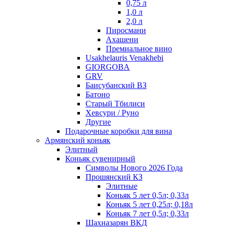
0,75 л
1,0 л
2,0 л
Пиросмани
Ахашени
Премиальное вино
Usakhelauris Venakhebi
GIORGOBA
GRV
Баисубанский ВЗ
Батоно
Старый Тбилиси
Хевсури / Руно
Другие
Подарочные коробки для вина
Армянский коньяк
Элитный
Коньяк сувенирный
Символы Нового 2026 Года
Прошянский КЗ
Элитные
Коньяк 5 лет 0,5л; 0,33л
Коньяк 5 лет 0,25л; 0,18л
Коньяк 7 лет 0,5л; 0,33л
Шахназарян ВКД