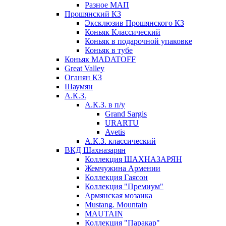
Разное МАП
Прошянский КЗ
Эксклюзив Прошянского КЗ
Коньяк Классический
Коньяк в подарочной упаковке
Коньяк в тубе
Коньяк MADATOFF
Great Valley
Оганян КЗ
Шаумян
А.К.З.
А.К.З. в п/у
Grand Sargis
URARTU
Avetis
А.К.З. классический
ВКД Шахназарян
Коллекция ШАХНАЗАРЯН
Жемчужина Армении
Коллекция Гаясон
Коллекция "Премиум"
Армянская мозаика
Mustang. Mountain
MAUTAIN
Коллекция "Паракар"