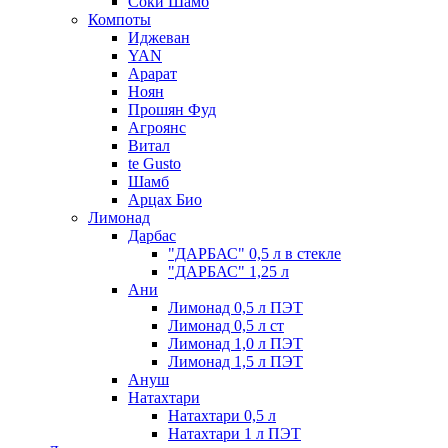
Соки Шамб
Компоты
Иджеван
YAN
Арарат
Ноян
Прошян Фуд
Агроянс
Витал
te Gusto
Шамб
Арцах Био
Лимонад
Дарбас
"ДАРБАС" 0,5 л в стекле
"ДАРБАС" 1,25 л
Ани
Лимонад 0,5 л ПЭТ
Лимонад 0,5 л ст
Лимонад 1,0 л ПЭТ
Лимонад 1,5 л ПЭТ
Ануш
Натахтари
Натахтари 0,5 л
Натахтари 1 л ПЭТ