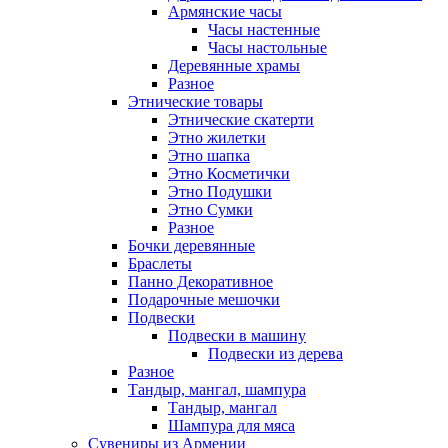
Армянские часы
Часы настенные
Часы настольные
Деревянные храмы
Разное
Этнические товары
Этнические скатерти
Этно жилетки
Этно шапка
Этно Косметички
Этно Подушки
Этно Сумки
Разное
Бочки деревянные
Браслеты
Панно Декоративное
Подарочные мешочки
Подвески
Подвески в машину
Подвески из дерева
Разное
Тандыр, мангал, шампура
Тандыр, мангал
Шампура для мяса
Сувениры из Армении