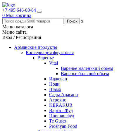
+7 495 646-88-84
0
Моя корзина
x
Меню каталога
Меню сайта
Вход / Регистрация
Армянские продукты
Консервация фруктовая
Варенье
Vital
Варенье маленький объем
Варенье большой объем
Иджеван
Ноян
Шамб
Сады Арагаца
Агроянс
KERAKUR
Варга - Фуд
Прошян фуд
Te Gusto
Proshyan Food