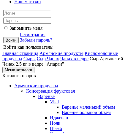
Наш магазин
Запомнить меня
Регистрация
Забыли пароль?
Войти как пользователь:
Главная страница
Армянские продукты
Кисломолочные
продукты
Сыры
Сыр Чанах
Чанах в ведре
Сыр Армянский
Чанах 2,5 кг в ведре "Апаран"
Меню каталога
Каталог товаров
Армянские продукты
Консервация фруктовая
Варенье
Vital
Варенье маленький объем
Варенье большой объем
Иджеван
Ноян
Шамб