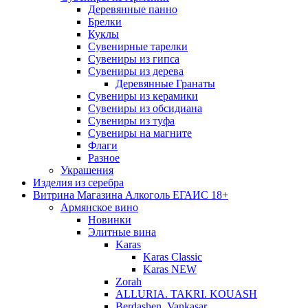
Деревянные панно
Брелки
Куклы
Сувенирные тарелки
Сувениры из гипса
Сувениры из дерева
Деревянные Гранаты
Сувениры из керамики
Сувениры из обсидиана
Сувениры из туфа
Сувениры на магните
Флаги
Разное
Украшения
Изделия из серебра
Витрина Магазина Алкоголь ЕГАИС 18+
Армянское вино
Новинки
Элитные вина
Karas
Karas Classic
Karas NEW
Zorah
ALLURIA. TAKRI. KOUASH
Berdashen. Vankasar