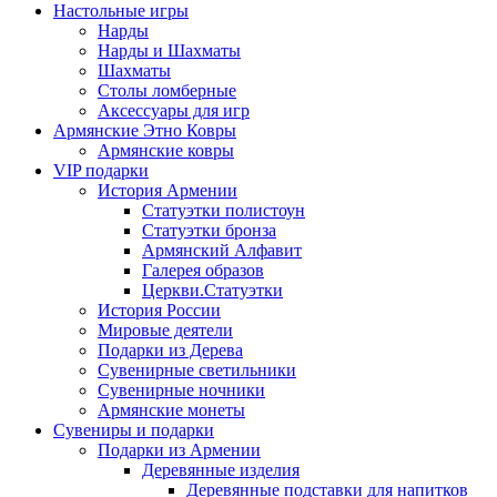
Настольные игры
Нарды
Нарды и Шахматы
Шахматы
Столы ломберные
Аксессуары для игр
Армянские Этно Ковры
Армянские ковры
VIP подарки
История Армении
Статуэтки полистоун
Статуэтки бронза
Армянский Алфавит
Галерея образов
Церкви.Статуэтки
История России
Мировые деятели
Подарки из Дерева
Сувенирные светильники
Сувенирные ночники
Армянские монеты
Сувениры и подарки
Подарки из Армении
Деревянные изделия
Деревянные подставки для напитков