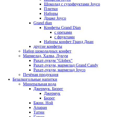
Шоколад с сухофруктами Joyco
Плитки
Наборы
Драже Joyco
Grand dian
Конфеты Grand Dian
с орехами
с фруктами
Наборы конфет Гранд Диан
другие конфеты
Набор шоколадных конфет
Мармелад, Халва, Лукум
Рахат-лукум "Globex"
Рахат-лукум, мармелад Grand Candy
Рахат-лукум, мармелад Joyco
Печёная продукция
Безалкогольные напитки
Минеральная вода
Джермук. Бюрег
Джермук
Бюрег
Бжни. Ной
Апаран
Татни
Гарни