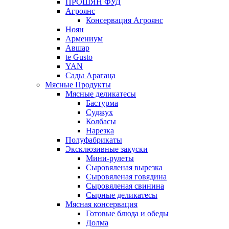
ПРОШЯН ФУД
Агроянс
Консервация Агроянс
Ноян
Армениум
Авшар
te Gusto
YAN
Сады Арагаца
Мясные Продукты
Мясные деликатесы
Бастурма
Суджух
Колбасы
Нарезка
Полуфабрикаты
Эксклюзивные закуски
Мини-рулеты
Сыровяленая вырезка
Сыровяленая говядина
Сыровяленая свинина
Сырные деликатесы
Мясная консервация
Готовые блюда и обеды
Долма