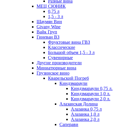
Разные вина
МЕЦ СЮНИК
0,75 л
1,5 - 3 л
Шаумян Вин
Givany Wine
Вайк Груп
Гиневан ВЗ
Фруктовые вина ГВЗ
Классические
Большой объем 1,5 - 3 л
Сувенирные
Другие производители
Миниатюрные вина
Грузинское вино
Кварельский Погреб
Киндзмараули
Киндзмараули 0,75 л.
Киндзмараули 1,0 л.
Киндзмараули 2,0 л.
Алазанская Долина
Алазанка 0,75 л
Алазанка 1,0 л
Алазанка 2,0 л
Саперави