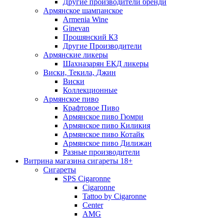
Другие производители бренди
Армянское шампанское
Armenia Wine
Ginevan
Прошянский КЗ
Другие Производители
Армянские ликеры
Шахназарян ЕКД ликеры
Виски, Текила, Джин
Виски
Коллекционные
Армянское пиво
Крафтовое Пиво
Армянское пиво Гюмри
Армянское пиво Киликия
Армянское пиво Котайк
Армянское пиво Дилижан
Разные производители
Витрина магазина сигареты 18+
Cигареты
SPS Cigaronne
Сigaronne
Tattoo by Cigaronne
Center
AMG