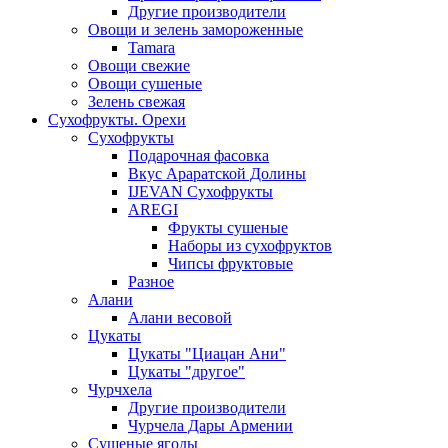
Другие производители
Овощи и зелень замороженные
Tamara
Овощи свежие
Овощи сушеные
Зелень свежая
Сухофрукты. Орехи
Сухофрукты
Подарочная фасовка
Вкус Араратской Долины
IJEVAN Сухофрукты
AREGI
Фрукты сушеные
Наборы из сухофруктов
Чипсы фруктовые
Разное
Алани
Алани весовой
Цукаты
Цукаты "Циацан Ани"
Цукаты "другое"
Чурчхела
Другие производители
Чурчела Дары Армении
Сушеные ягоды