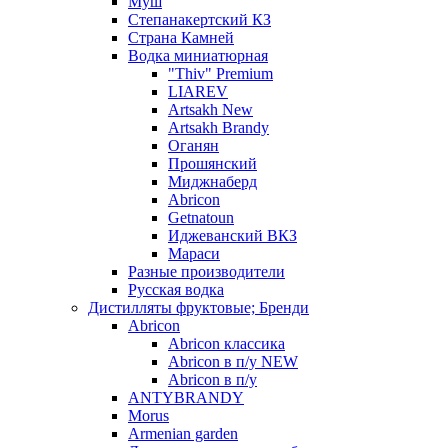
Муш
Степанакертский КЗ
Страна Камней
Водка миниатюрная
"Thiv" Premium
LIAREV
Artsakh New
Artsakh Brandy
Оганян
Прошянский
Миджнаберд
Abricon
Getnatoun
Иджеванский ВКЗ
Мараси
Разные производители
Русская водка
Дистилляты фруктовые; Бренди
Abricon
Abricon классика
Abricon в п/у NEW
Abricon в п/у
ANTYBRANDY
Morus
Armenian garden