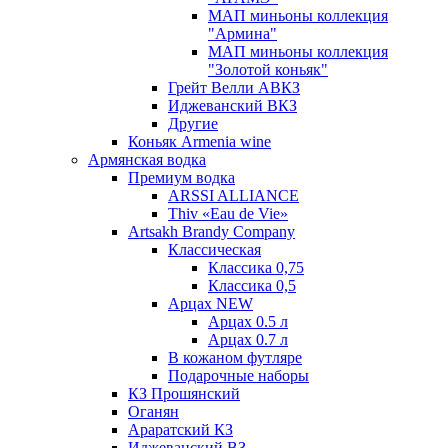
МАП миньоны коллекция
"Армина"
МАП миньоны коллекция
"Золотой коньяк"
Грейт Велли АВКЗ
Иджеванский ВКЗ
Другие
Коньяк Armenia wine
Армянская водка
Премиум водка
ARSSI ALLIANCE
Thiv «Eau de Vie»
Artsakh Brandy Company
Классическая
Классика 0,75
Классика 0,5
Арцах NEW
Арцах 0.5 л
Арцах 0.7 л
В кожаном футляре
Подарочные наборы
КЗ Прошянский
Оганян
Араратский КЗ
Иджеванский ВЗ