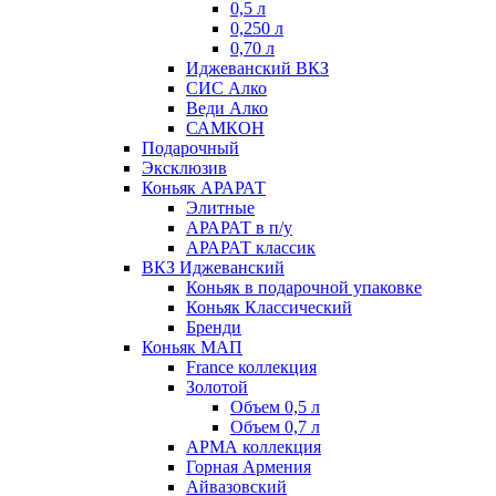
0,5 л
0,250 л
0,70 л
Иджеванский ВКЗ
СИС Алко
Веди Алко
САМКОН
Подарочный
Эксклюзив
Коньяк АРАРАТ
Элитные
АРАРАТ в п/у
АРАРАТ классик
ВКЗ Иджеванский
Коньяк в подарочной упаковке
Коньяк Классический
Бренди
Коньяк МАП
France коллекция
Золотой
Объем 0,5 л
Объем 0,7 л
АРМА коллекция
Горная Армения
Айвазовский