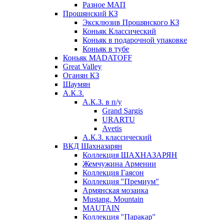
Разное МАП
Прошянский КЗ
Эксклюзив Прошянского КЗ
Коньяк Классический
Коньяк в подарочной упаковке
Коньяк в тубе
Коньяк MADATOFF
Great Valley
Оганян КЗ
Шаумян
А.К.З.
А.К.З. в п/у
Grand Sargis
URARTU
Avetis
А.К.З. классический
ВКД Шахназарян
Коллекция ШАХНАЗАРЯН
Жемчужина Армении
Коллекция Гаясон
Коллекция "Премиум"
Армянская мозаика
Mustang. Mountain
MAUTAIN
Коллекция "Паракар"