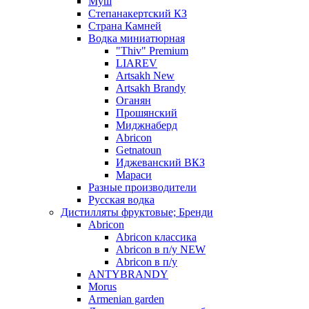
Муш
Степанакертский КЗ
Страна Камней
Водка миниатюрная
"Thiv" Premium
LIAREV
Artsakh New
Artsakh Brandy
Оганян
Прошянский
Миджнаберд
Abricon
Getnatoun
Иджеванский ВКЗ
Мараси
Разные производители
Русская водка
Дистилляты фруктовые; Бренди
Abricon
Abricon классика
Abricon в п/у NEW
Abricon в п/у
ANTYBRANDY
Morus
Armenian garden