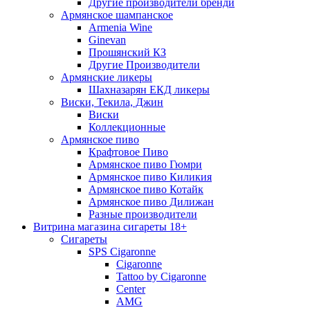
Другие производители бренди
Армянское шампанское
Armenia Wine
Ginevan
Прошянский КЗ
Другие Производители
Армянские ликеры
Шахназарян ЕКД ликеры
Виски, Текила, Джин
Виски
Коллекционные
Армянское пиво
Крафтовое Пиво
Армянское пиво Гюмри
Армянское пиво Киликия
Армянское пиво Котайк
Армянское пиво Дилижан
Разные производители
Витрина магазина сигареты 18+
Cигареты
SPS Cigaronne
Сigaronne
Tattoo by Cigaronne
Center
AMG