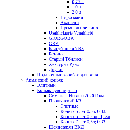
0,75 л
1,0 л
2,0 л
Пиросмани
Ахашени
Премиальное вино
Usakhelauris Venakhebi
GIORGOBA
GRV
Баисубанский ВЗ
Батоно
Старый Тбилиси
Хевсури / Руно
Другие
Подарочные коробки для вина
Армянский коньяк
Элитный
Коньяк сувенирный
Символы Нового 2026 Года
Прошянский КЗ
Элитные
Коньяк 5 лет 0,5л; 0,33л
Коньяк 5 лет 0,25л; 0,18л
Коньяк 7 лет 0,5л; 0,33л
Шахназарян ВКД