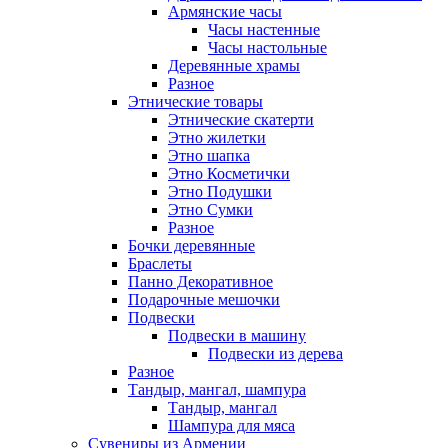
Армянские часы
Часы настенные
Часы настольные
Деревянные храмы
Разное
Этнические товары
Этнические скатерти
Этно жилетки
Этно шапка
Этно Косметички
Этно Подушки
Этно Сумки
Разное
Бочки деревянные
Браслеты
Панно Декоративное
Подарочные мешочки
Подвески
Подвески в машину
Подвески из дерева
Разное
Тандыр, мангал, шампура
Тандыр, мангал
Шампура для мяса
Сувениры из Армении