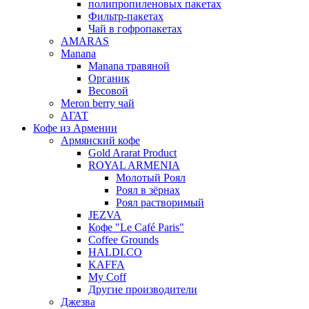
полипропиленовых пакетах
Фильтр-пакетах
Чай в гофропакетах
AMARAS
Manana
Manana травяной
Органик
Весовой
Meron berry чай
АГАТ
Кофе из Армении
Армянский кофе
Gold Ararat Product
ROYAL ARMENIA
Молотый Роял
Роял в зёрнах
Роял растворимый
JEZVA
Кофе "Le Café Paris"
Coffee Grounds
HALDI.CO
KAFFA
My Coff
Другие производители
Джезва