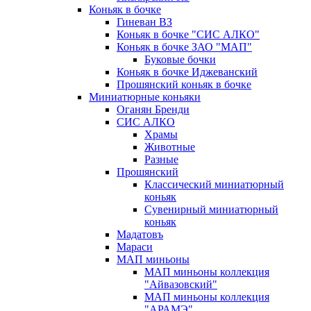
Коньяк в бочке
Гиневан ВЗ
Коньяк в бочке "СИС АЛКО"
Коньяк в бочке ЗАО "МАП"
Буковые бочки
Коньяк в бочке Иджеванский
Прошянский коньяк в бочке
Миниатюрные коньяки
Оганян Бренди
СИС АЛКО
Храмы
Животные
Разные
Прошянский
Классический миниатюрный
коньяк
Сувенирный миниатюрный
коньяк
Мадатовъ
Мараси
МАП миньоны
МАП миньоны коллекция
"Айвазовский"
МАП миньоны коллекция
"АРАМЭ"