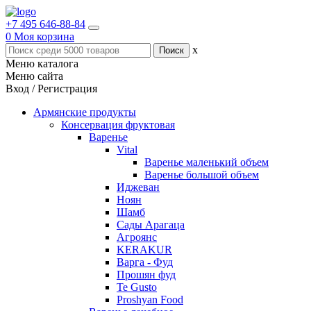
+7 495 646-88-84
0
Моя корзина
x
Меню каталога
Меню сайта
Вход / Регистрация
Армянские продукты
Консервация фруктовая
Варенье
Vital
Варенье маленький объем
Варенье большой объем
Иджеван
Ноян
Шамб
Сады Арагаца
Агроянс
KERAKUR
Варга - Фуд
Прошян фуд
Te Gusto
Proshyan Food