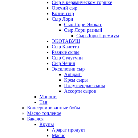
Сыр в керамическом горшке
Овечий сыр
Козий сыр
Сыр Лори
Сыр Лори Экокат
Сыр Лори разный
Сыр Лори Премиум
ЭКОТАВУШ
Сыр Качотта
Разные сыры
Сыр Сулугуни
Сыр Чечил
Эксклюзив сыр
Antipasti
Крем сыры
Полутвердые сыры
Ассорти сыров
Мацони
Тан
Консервированные бобы
Масло топленое
Бакалея
Крупы
Арарат продукт
Масис