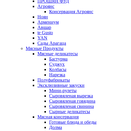
ПРОШЯН ФУД
Агроянс
Консервация Агроянс
Ноян
Армениум
Авшар
te Gusto
YAN
Сады Арагаца
Мясные Продукты
Мясные деликатесы
Бастурма
Суджух
Колбасы
Нарезка
Полуфабрикаты
Эксклюзивные закуски
Мини-рулеты
Сыровяленая вырезка
Сыровяленая говядина
Сыровяленая свинина
Сырные деликатесы
Мясная консервация
Готовые блюда и обеды
Долма