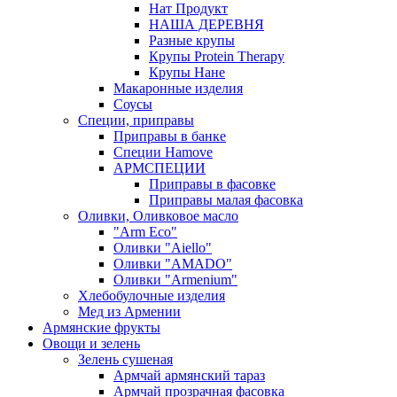
Нат Продукт
НАША ДЕРЕВНЯ
Разные крупы
Крупы Protein Therapy
Крупы Нане
Макаронные изделия
Соусы
Специи, приправы
Приправы в банке
Специи Hamove
АРМСПЕЦИИ
Приправы в фасовке
Приправы малая фасовка
Оливки, Оливковое масло
"Arm Eco"
Оливки "Aiello"
Оливки "AMADO"
Оливки "Armenium"
Хлебобулочные изделия
Мед из Армении
Армянские фрукты
Овощи и зелень
Зелень сушеная
Армчай армянский тараз
Армчай прозрачная фасовка