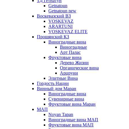
ТД Гетнатун
Getnatoun
Getnatoun new
Воскевазский ВЗ
VOSKEVAZ
ARARTUNI
VOSKEVAZ ELITE
Прошянский КЗ
Виноградные вина
Виноградные
Арт Палас
Фруктовые вина
Дерево Жизни
Органические вина
Арцруни
Элитные Вина
Гордость Нации
Винный дом Маран
Виноградные вина
Сувенирные вина
Фруктовые вина Маран
МАП
Noyan Tapan
Виноградные вина МАП
Фруктовые вина МАП