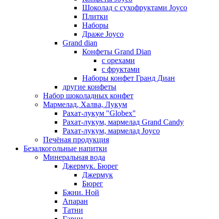
Шоколад с сухофруктами Joyco
Плитки
Наборы
Драже Joyco
Grand dian
Конфеты Grand Dian
с орехами
с фруктами
Наборы конфет Гранд Диан
другие конфеты
Набор шоколадных конфет
Мармелад, Халва, Лукум
Рахат-лукум "Globex"
Рахат-лукум, мармелад Grand Candy
Рахат-лукум, мармелад Joyco
Печёная продукция
Безалкогольные напитки
Минеральная вода
Джермук. Бюрег
Джермук
Бюрег
Бжни. Ной
Апаран
Татни
Гарни