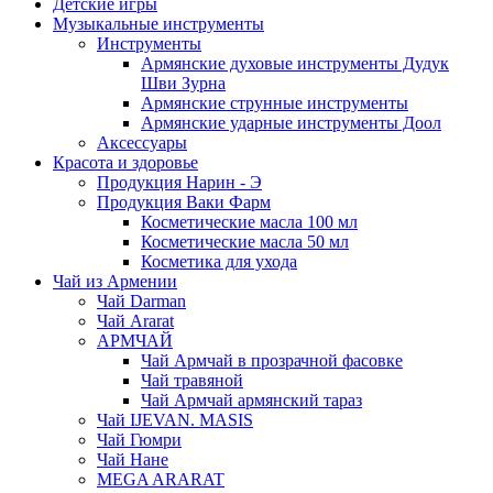
Детские игры
Музыкальные инструменты
Инструменты
Армянские духовые инструменты Дудук
Шви Зурна
Армянские струнные инструменты
Армянские ударные инструменты Доол
Аксессуары
Красота и здоровье
Продукция Нарин - Э
Продукция Ваки Фарм
Косметические масла 100 мл
Косметические масла 50 мл
Косметика для ухода
Чай из Армении
Чай Darman
Чай Ararat
АРМЧАЙ
Чай Армчай в прозрачной фасовке
Чай травяной
Чай Армчай армянский тараз
Чай IJEVAN. MASIS
Чай Гюмри
Чай Нане
MEGA ARARAT