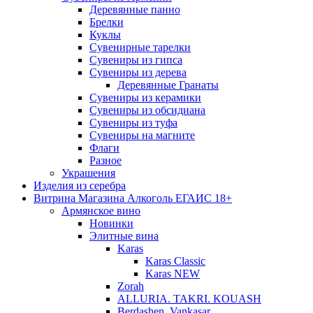
Деревянные панно
Брелки
Куклы
Сувенирные тарелки
Сувениры из гипса
Сувениры из дерева
Деревянные Гранаты
Сувениры из керамики
Сувениры из обсидиана
Сувениры из туфа
Сувениры на магните
Флаги
Разное
Украшения
Изделия из серебра
Витрина Магазина Алкоголь ЕГАИС 18+
Армянское вино
Новинки
Элитные вина
Karas
Karas Classic
Karas NEW
Zorah
ALLURIA. TAKRI. KOUASH
Berdashen. Vankasar