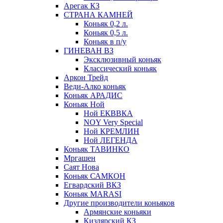
Арегак КЗ
СТРАНА КАМНЕЙ
Коньяк 0,2 л.
Коньяк 0,5 л.
Коньяк в п/у
ГИНЕВАН ВЗ
Эксклюзивный коньяк
Классический коньяк
Аркон Трейд
Веди-Алко коньяк
Коньяк АРАДИС
Коньяк Ной
Ной ЕКВВКА
NOY Very Special
Ной КРЕМЛИН
Ной ЛЕГЕНДА
Коньяк ТАВИНКО
Мргашен
Саят Нова
Коньяк САМКОН
Егвардский ВКЗ
Коньяк MARASI
Другие производители коньяков
Армянские коньяки
Кизлярский КЗ