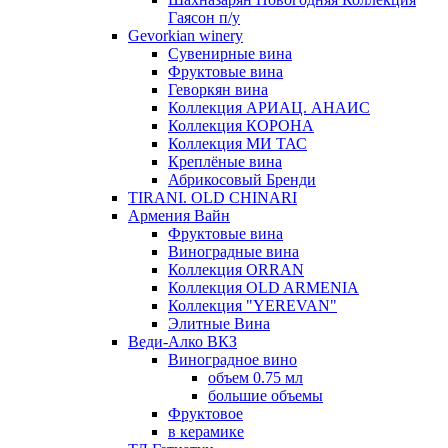
Гаясон п/у
Gevorkian winery
Сувенирные вина
Фруктовые вина
Геворкян вина
Коллекция АРИАЦ. АНАИС
Коллекция КОРОНА
Коллекция МИ ТАС
Креплёные вина
Абрикосовый Бренди
TIRANI. OLD CHINARI
Армения Вайн
Фруктовые вина
Виноградные вина
Коллекция ORRAN
Коллекция OLD ARMENIA
Коллекция "YEREVAN"
Элитные Вина
Веди-Алко ВКЗ
Виноградное вино
объем 0.75 мл
большие объемы
Фруктовое
в керамике