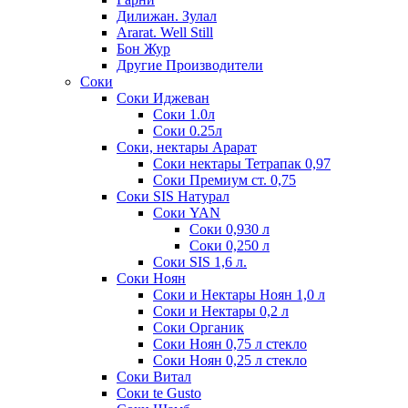
Дилижан. Зулал
Ararat. Well Still
Бон Жур
Другие Производители
Соки
Соки Иджеван
Соки 1.0л
Соки 0.25л
Соки, нектары Арарат
Соки нектары Тетрапак 0,97
Соки Премиум ст. 0,75
Соки SIS Натурал
Соки YAN
Соки 0,930 л
Соки 0,250 л
Соки SIS 1,6 л.
Соки Ноян
Соки и Нектары Ноян 1,0 л
Соки и Нектары 0,2 л
Соки Органик
Соки Ноян 0,75 л стекло
Соки Ноян 0,25 л стекло
Соки Витал
Соки te Gusto