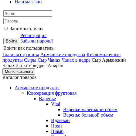
Наш магазин
Запомнить меня
Регистрация
Забыли пароль?
Войти как пользователь:
Главная страница
Армянские продукты
Кисломолочные
продукты
Сыры
Сыр Чанах
Чанах в ведре
Сыр Армянский
Чанах 2,5 кг в ведре "Апаран"
Меню каталога
Каталог товаров
Армянские продукты
Консервация фруктовая
Варенье
Vital
Варенье маленький объем
Варенье большой объем
Иджеван
Ноян
Шамб