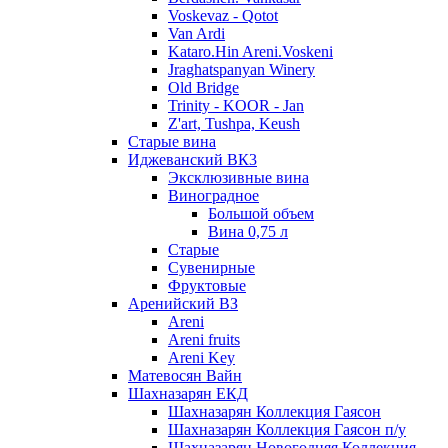
Voskevaz - Qotot
Van Ardi
Kataro.Hin Areni.Voskeni
Jraghatspanyan Winery
Old Bridge
Trinity - KOOR - Jan
Z'art, Tushpa, Keush
Старые вина
Иджеванский ВК3
Эксклюзивные вина
Виноградное
Большой объем
Вина 0,75 л
Старые
Сувенирные
Фруктовые
Аренийский ВЗ
Areni
Areni fruits
Areni Key
Матевосян Вайн
Шахназарян ЕКД
Шахназарян Коллекция Гаясон
Шахназарян Коллекция Гаясон п/у
Шахназарян Новогодняя Коллекция