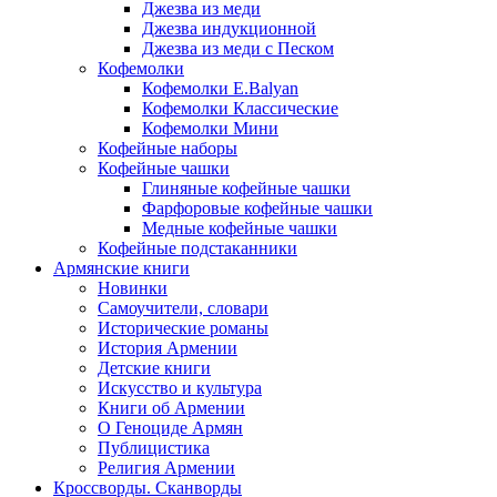
Джезва из меди
Джезва индукционной
Джезва из меди с Песком
Кофемолки
Кофемолки E.Balyan
Кофемолки Классические
Кофемолки Мини
Кофейные наборы
Кофейные чашки
Глиняные кофейные чашки
Фарфоровые кофейные чашки
Медные кофейные чашки
Кофейные подстаканники
Армянские книги
Новинки
Самоучители, словари
Исторические романы
История Армении
Детские книги
Иcкусство и культура
Книги об Армении
О Геноциде Армян
Публицистика
Религия Армении
Кроссворды. Сканворды