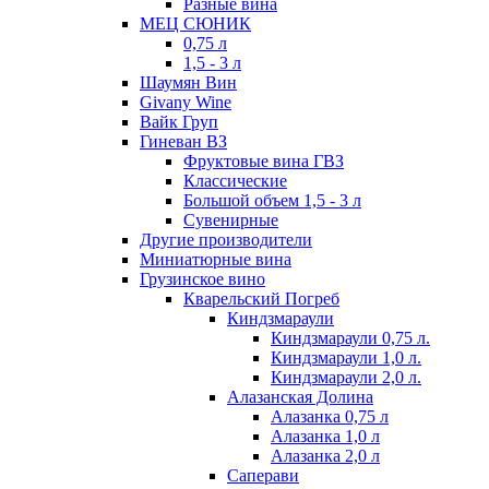
Разные вина
МЕЦ СЮНИК
0,75 л
1,5 - 3 л
Шаумян Вин
Givany Wine
Вайк Груп
Гиневан ВЗ
Фруктовые вина ГВЗ
Классические
Большой объем 1,5 - 3 л
Сувенирные
Другие производители
Миниатюрные вина
Грузинское вино
Кварельский Погреб
Киндзмараули
Киндзмараули 0,75 л.
Киндзмараули 1,0 л.
Киндзмараули 2,0 л.
Алазанская Долина
Алазанка 0,75 л
Алазанка 1,0 л
Алазанка 2,0 л
Саперави