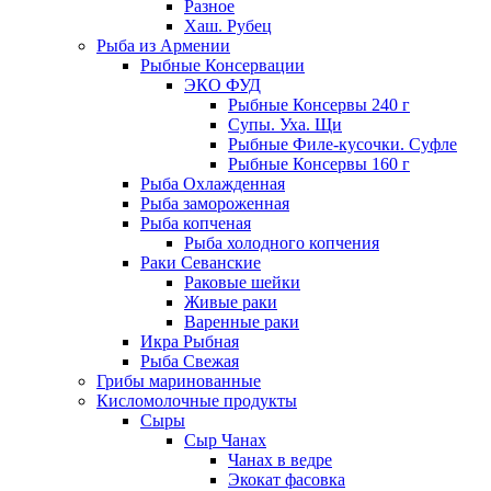
Разное
Хаш. Рубец
Рыба из Армении
Рыбные Консервации
ЭКО ФУД
Рыбные Консервы 240 г
Супы. Уха. Щи
Рыбные Филе-кусочки. Суфле
Рыбные Консервы 160 г
Рыба Охлажденная
Рыба замороженная
Рыба копченая
Рыба холодного копчения
Раки Севанские
Раковые шейки
Живые раки
Варенные раки
Икра Рыбная
Рыба Свежая
Грибы маринованные
Кисломолочные продукты
Сыры
Сыр Чанах
Чанах в ведре
Экокат фасовка