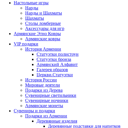
Настольные игры
Нарды
Нарды и Шахматы
Шахматы
Столы ломберные
Аксессуары для игр
Армянские Этно Ковры
Армянские ковры
VIP подарки
История Армении
Статуэтки полистоун
Статуэтки бронза
Армянский Алфавит
Галерея образов
Церкви.Статуэтки
История России
Мировые деятели
Подарки из Дерева
Сувенирные светильники
Сувенирные ночники
Армянские монеты
Сувениры и подарки
Подарки из Армении
Деревянные изделия
Деревянные подставки для напитков