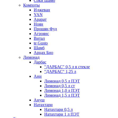
Соки Шамб
Компоты
Иджеван
YAN
Арарат
Ноян
Прошян Фуд
Агроянс
Витал
te Gusto
Шамб
Арцах Био
Лимонад
Дарбас
"ДАРБАС" 0,5 л в стекле
"ДАРБАС" 1,25 л
Ани
Лимонад 0,5 л ПЭТ
Лимонад 0,5 л ст
Лимонад 1,0 л ПЭТ
Лимонад 1,5 л ПЭТ
Ануш
Натахтари
Натахтари 0,5 л
Натахтари 1 л ПЭТ