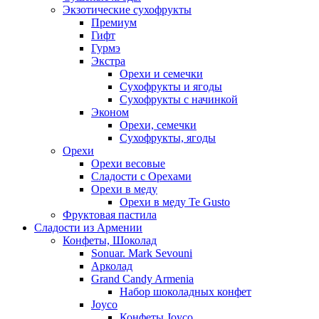
Экзотические сухофрукты
Премиум
Гифт
Гурмэ
Экстра
Орехи и семечки
Сухофрукты и ягоды
Сухофрукты с начинкой
Эконом
Орехи, семечки
Сухофрукты, ягоды
Орехи
Орехи весовые
Сладости с Орехами
Орехи в меду
Орехи в меду Te Gusto
Фруктовая пастила
Сладости из Армении
Конфеты, Шоколад
Sonuar. Mark Sevouni
Арколад
Grand Candy Armenia
Набор шоколадных конфет
Joyco
Конфеты Joyco