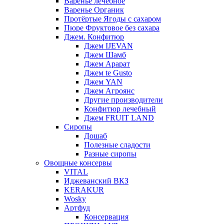
Варенье лечебное
Варенье Органик
Протёртые Ягоды с сахаром
Пюре Фруктовое без сахара
Джем. Конфитюр
Джем IJEVAN
Джем Шамб
Джем Арарат
Джем te Gusto
Джем YAN
Джем Агроянс
Другие производители
Конфитюр лечебный
Джем FRUIT LAND
Сиропы
Дошаб
Полезные сладости
Разные сиропы
Овощные консервы
VITAL
Иджеванский ВКЗ
KERAKUR
Wosky
Артфуд
Консервация