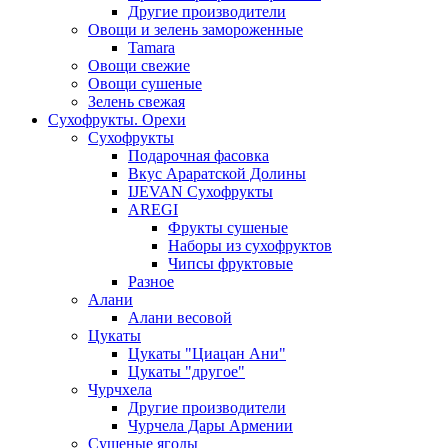
Другие производители
Овощи и зелень замороженные
Tamara
Овощи свежие
Овощи сушеные
Зелень свежая
Сухофрукты. Орехи
Сухофрукты
Подарочная фасовка
Вкус Араратской Долины
IJEVAN Сухофрукты
AREGI
Фрукты сушеные
Наборы из сухофруктов
Чипсы фруктовые
Разное
Алани
Алани весовой
Цукаты
Цукаты "Циацан Ани"
Цукаты "другое"
Чурчхела
Другие производители
Чурчела Дары Армении
Сушеные ягоды