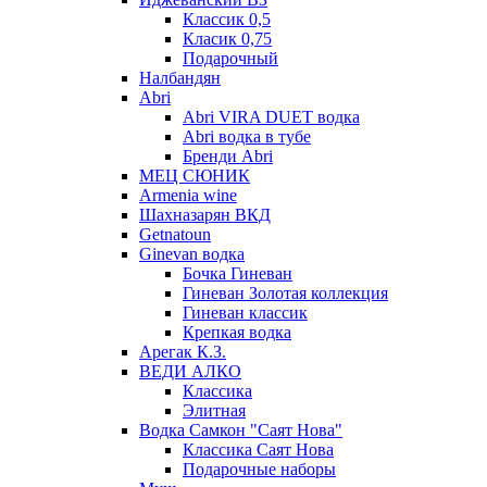
Классик 0,5
Класик 0,75
Подарочный
Налбандян
Abri
Abri VIRA DUET водка
Abri водка в тубе
Бренди Abri
МЕЦ СЮНИК
Armenia wine
Шахназарян ВКД
Getnatoun
Ginevan водка
Бочка Гиневан
Гиневан Золотая коллекция
Гиневан классик
Крепкая водка
Арегак К.З.
ВЕДИ АЛКО
Классика
Элитная
Водка Самкон "Саят Нова"
Классика Саят Нова
Подарочные наборы