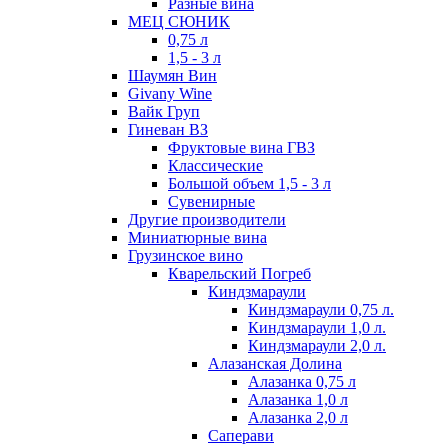
Разные вина
МЕЦ СЮНИК
0,75 л
1,5 - 3 л
Шаумян Вин
Givany Wine
Вайк Груп
Гиневан ВЗ
Фруктовые вина ГВЗ
Классические
Большой объем 1,5 - 3 л
Сувенирные
Другие производители
Миниатюрные вина
Грузинское вино
Кварельский Погреб
Киндзмараули
Киндзмараули 0,75 л.
Киндзмараули 1,0 л.
Киндзмараули 2,0 л.
Алазанская Долина
Алазанка 0,75 л
Алазанка 1,0 л
Алазанка 2,0 л
Саперави