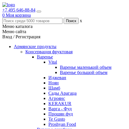
+7 495 646-88-84
0
Моя корзина
x
Меню каталога
Меню сайта
Вход / Регистрация
Армянские продукты
Консервация фруктовая
Варенье
Vital
Варенье маленький объем
Варенье большой объем
Иджеван
Ноян
Шамб
Сады Арагаца
Агроянс
KERAKUR
Варга - Фуд
Прошян фуд
Te Gusto
Proshyan Food