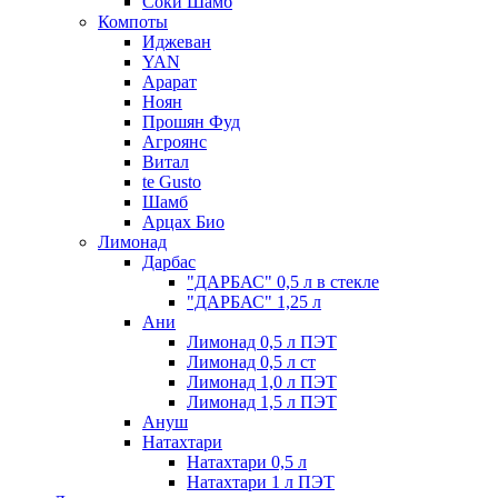
Соки Шамб
Компоты
Иджеван
YAN
Арарат
Ноян
Прошян Фуд
Агроянс
Витал
te Gusto
Шамб
Арцах Био
Лимонад
Дарбас
"ДАРБАС" 0,5 л в стекле
"ДАРБАС" 1,25 л
Ани
Лимонад 0,5 л ПЭТ
Лимонад 0,5 л ст
Лимонад 1,0 л ПЭТ
Лимонад 1,5 л ПЭТ
Ануш
Натахтари
Натахтари 0,5 л
Натахтари 1 л ПЭТ