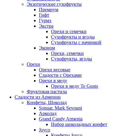
Экзотические сухофрукты
Премиум
Гифт
Гурмэ
Экстра
Орехи и семечки
Сухофрукты и ягоды
Сухофрукты с начинкой
Эконом
Орехи, семечки
Сухофрукты, ягоды
Орехи
Орехи весовые
Сладости с Орехами
Орехи в меду
Орехи в меду Te Gusto
Фруктовая пастила
Сладости из Армении
Конфеты, Шоколад
Sonuar. Mark Sevouni
Арколад
Grand Candy Armenia
Набор шоколадных конфет
Joyco
Конфеты Joyco