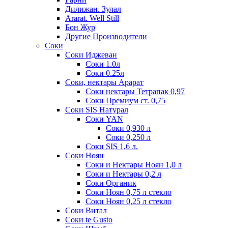
Дилижан. Зулал
Ararat. Well Still
Бон Жур
Другие Производители
Соки
Соки Иджеван
Соки 1.0л
Соки 0.25л
Соки, нектары Арарат
Соки нектары Тетрапак 0,97
Соки Премиум ст. 0,75
Соки SIS Натурал
Соки YAN
Соки 0,930 л
Соки 0,250 л
Соки SIS 1,6 л.
Соки Ноян
Соки и Нектары Ноян 1,0 л
Соки и Нектары 0,2 л
Соки Органик
Соки Ноян 0,75 л стекло
Соки Ноян 0,25 л стекло
Соки Витал
Соки te Gusto