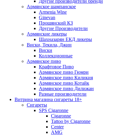
Другие производители бренди
Армянское шампанское
Armenia Wine
Ginevan
Прошянский КЗ
Другие Производители
Армянские ликеры
Шахназарян ЕКД ликеры
Виски, Текила, Джин
Виски
Коллекционные
Армянское пиво
Крафтовое Пиво
Армянское пиво Гюмри
Армянское пиво Киликия
Армянское пиво Котайк
Армянское пиво Дилижан
Разные производители
Витрина магазина сигареты 18+
Cигареты
SPS Cigaronne
Сigaronne
Tattoo by Cigaronne
Center
AMG