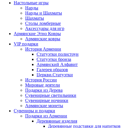
Настольные игры
Нарды
Нарды и Шахматы
Шахматы
Столы ломберные
Аксессуары для игр
Армянские Этно Ковры
Армянские ковры
VIP подарки
История Армении
Статуэтки полистоун
Статуэтки бронза
Армянский Алфавит
Галерея образов
Церкви.Статуэтки
История России
Мировые деятели
Подарки из Дерева
Сувенирные светильники
Сувенирные ночники
Армянские монеты
Сувениры и подарки
Подарки из Армении
Деревянные изделия
Деревянные подставки для напитков