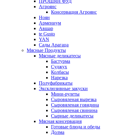
ПРОШЯН ФУД
Агроянс
Консервация Агроянс
Ноян
Армениум
Авшар
te Gusto
YAN
Сады Арагаца
Мясные Продукты
Мясные деликатесы
Бастурма
Суджух
Колбасы
Нарезка
Полуфабрикаты
Эксклюзивные закуски
Мини-рулеты
Сыровяленая вырезка
Сыровяленая говядина
Сыровяленая свинина
Сырные деликатесы
Мясная консервация
Готовые блюда и обеды
Долма