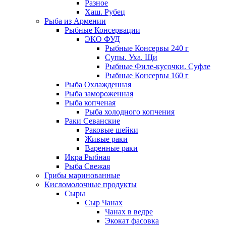
Разное
Хаш. Рубец
Рыба из Армении
Рыбные Консервации
ЭКО ФУД
Рыбные Консервы 240 г
Супы. Уха. Щи
Рыбные Филе-кусочки. Суфле
Рыбные Консервы 160 г
Рыба Охлажденная
Рыба замороженная
Рыба копченая
Рыба холодного копчения
Раки Севанские
Раковые шейки
Живые раки
Варенные раки
Икра Рыбная
Рыба Свежая
Грибы маринованные
Кисломолочные продукты
Сыры
Сыр Чанах
Чанах в ведре
Экокат фасовка