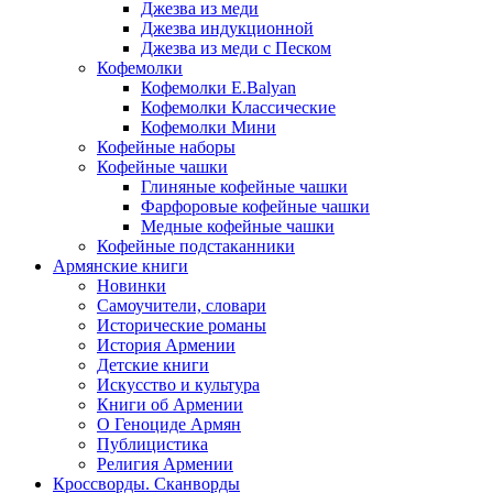
Джезва из меди
Джезва индукционной
Джезва из меди с Песком
Кофемолки
Кофемолки E.Balyan
Кофемолки Классические
Кофемолки Мини
Кофейные наборы
Кофейные чашки
Глиняные кофейные чашки
Фарфоровые кофейные чашки
Медные кофейные чашки
Кофейные подстаканники
Армянские книги
Новинки
Самоучители, словари
Исторические романы
История Армении
Детские книги
Иcкусство и культура
Книги об Армении
О Геноциде Армян
Публицистика
Религия Армении
Кроссворды. Сканворды