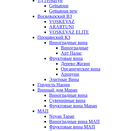
ТД Гетнатун
Getnatoun
Getnatoun new
Воскевазский ВЗ
VOSKEVAZ
ARARTUNI
VOSKEVAZ ELITE
Прошянский КЗ
Виноградные вина
Виноградные
Арт Палас
Фруктовые вина
Дерево Жизни
Органические вина
Арцруни
Элитные Вина
Гордость Нации
Винный дом Маран
Виноградные вина
Сувенирные вина
Фруктовые вина Маран
МАП
Noyan Tapan
Виноградные вина МАП
Фруктовые вина МАП