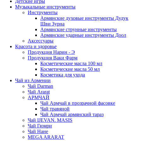
Детские игры
Музыкальные инструменты
Инструменты
Армянские духовые инструменты Дудук
Шви Зурна
Армянские струнные инструменты
Армянские ударные инструменты Доол
Аксессуары
Красота и здоровье
Продукция Нарин - Э
Продукция Ваки Фарм
Косметические масла 100 мл
Косметические масла 50 мл
Косметика для ухода
Чай из Армении
Чай Darman
Чай Ararat
АРМЧАЙ
Чай Армчай в прозрачной фасовке
Чай травяной
Чай Армчай армянский тараз
Чай IJEVAN. MASIS
Чай Гюмри
Чай Нане
MEGA ARARAT