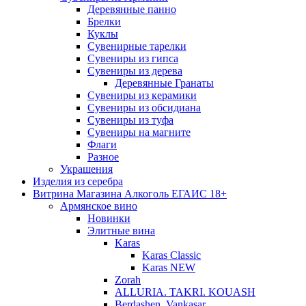
Деревянные панно
Брелки
Куклы
Сувенирные тарелки
Сувениры из гипса
Сувениры из дерева
Деревянные Гранаты
Сувениры из керамики
Сувениры из обсидиана
Сувениры из туфа
Сувениры на магните
Флаги
Разное
Украшения
Изделия из серебра
Витрина Магазина Алкоголь ЕГАИС 18+
Армянское вино
Новинки
Элитные вина
Karas
Karas Classic
Karas NEW
Zorah
ALLURIA. TAKRI. KOUASH
Berdashen. Vankasar