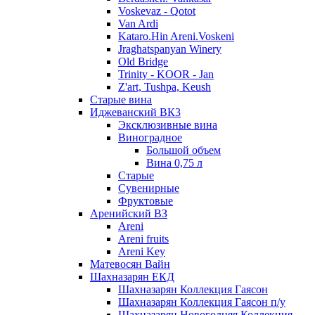
Voskevaz - Qotot
Van Ardi
Kataro.Hin Areni.Voskeni
Jraghatspanyan Winery
Old Bridge
Trinity - KOOR - Jan
Z'art, Tushpa, Keush
Старые вина
Иджеванский ВК3
Эксклюзивные вина
Виноградное
Большой объем
Вина 0,75 л
Старые
Сувенирные
Фруктовые
Аренийский ВЗ
Areni
Areni fruits
Areni Key
Матевосян Вайн
Шахназарян ЕКД
Шахназарян Коллекция Гаясон
Шахназарян Коллекция Гаясон п/у
Шахназарян Новогодняя Коллекция