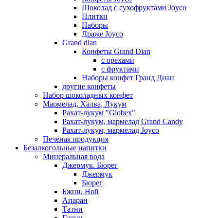
Шоколад с сухофруктами Joyco
Плитки
Наборы
Драже Joyco
Grand dian
Конфеты Grand Dian
с орехами
с фруктами
Наборы конфет Гранд Диан
другие конфеты
Набор шоколадных конфет
Мармелад, Халва, Лукум
Рахат-лукум "Globex"
Рахат-лукум, мармелад Grand Candy
Рахат-лукум, мармелад Joyco
Печёная продукция
Безалкогольные напитки
Минеральная вода
Джермук. Бюрег
Джермук
Бюрег
Бжни. Ной
Апаран
Татни
Гарни