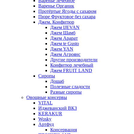
Варенье лечебное
Варенье Органик
Протёртые Ягоды с сахаром
Пюре Фруктовое без сахара
Джем. Конфитюр
Джем IJEVAN
Джем Шамб
Джем Арарат
Джем te Gusto
Джем YAN
Джем Агроянс
Другие производители
Конфитюр лечебный
Джем FRUIT LAND
Сиропы
Дошаб
Полезные сладости
Разные сиропы
Овощные консервы
VITAL
Иджеванский ВКЗ
KERAKUR
Wosky
Артфуд
Консервация