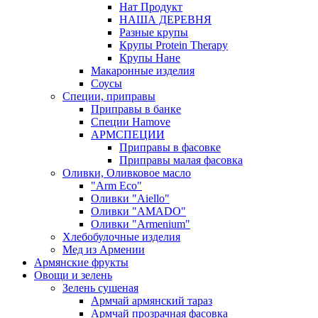
Нат Продукт
НАША ДЕРЕВНЯ
Разные крупы
Крупы Protein Therapy
Крупы Нане
Макаронные изделия
Соусы
Специи, приправы
Приправы в банке
Специи Hamove
АРМСПЕЦИИ
Приправы в фасовке
Приправы малая фасовка
Оливки, Оливковое масло
"Arm Eco"
Оливки "Aiello"
Оливки "AMADO"
Оливки "Armenium"
Хлебобулочные изделия
Мед из Армении
Армянские фрукты
Овощи и зелень
Зелень сушеная
Армчай армянский тараз
Армчай прозрачная фасовка