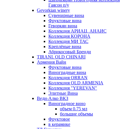
Гаясон п/у
Gevorkian winery
Сувенирные вина
Фруктовые вина
Геворкян вина
Коллекция АРИАЦ. АНАИС
Коллекция КОРОНА
Коллекция МИ ТАС
Креплёные вина
Абрикосовый Бренди
TIRANI. OLD CHINARI
Армения Вайн
Фруктовые вина
Виноградные вина
Коллекция ORRAN
Коллекция OLD ARMENIA
Коллекция "YEREVAN"
Элитные Вина
Веди-Алко ВКЗ
Виноградное вино
объем 0.75 мл
большие объемы
Фруктовое
в керамике