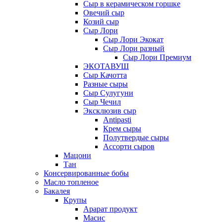
Сыр в керамическом горшке
Овечий сыр
Козий сыр
Сыр Лори
Сыр Лори Экокат
Сыр Лори разный
Сыр Лори Премиум
ЭКОТАВУШ
Сыр Качотта
Разные сыры
Сыр Сулугуни
Сыр Чечил
Эксклюзив сыр
Antipasti
Крем сыры
Полутвердые сыры
Ассорти сыров
Мацони
Тан
Консервированные бобы
Масло топленое
Бакалея
Крупы
Арарат продукт
Масис