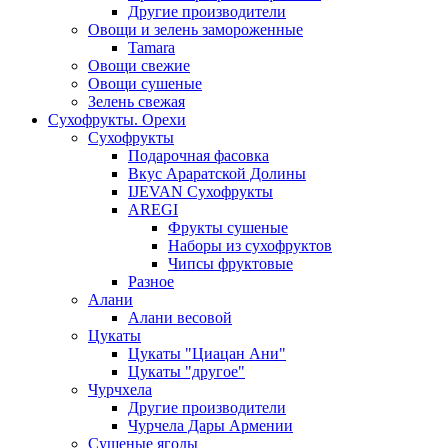
Другие производители
Овощи и зелень замороженные
Tamara
Овощи свежие
Овощи сушеные
Зелень свежая
Сухофрукты. Орехи
Сухофрукты
Подарочная фасовка
Вкус Араратской Долины
IJEVAN Сухофрукты
AREGI
Фрукты сушеные
Наборы из сухофруктов
Чипсы фруктовые
Разное
Алани
Алани весовой
Цукаты
Цукаты "Циацан Ани"
Цукаты "другое"
Чурчхела
Другие производители
Чурчела Дары Армении
Сушеные ягоды