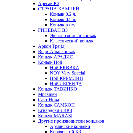
Арегак КЗ
СТРАНА КАМНЕЙ
Коньяк 0,2 л.
Коньяк 0,5 л.
Коньяк в п/у
ГИНЕВАН ВЗ
Эксклюзивный коньяк
Классический коньяк
Аркон Трейд
Веди-Алко коньяк
Коньяк АРАДИС
Коньяк Ной
Ной ЕКВВКА
NOY Very Special
Ной КРЕМЛИН
Ной ЛЕГЕНДА
Коньяк ТАВИНКО
Мргашен
Саят Нова
Коньяк САМКОН
Егвардский ВКЗ
Коньяк MARASI
Другие производители коньяков
Армянские коньяки
Кизлярский КЗ