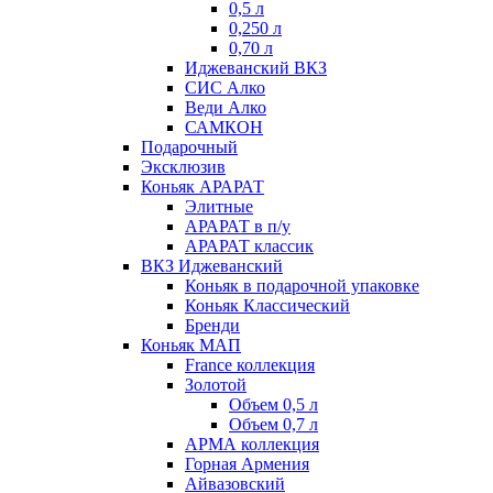
0,5 л
0,250 л
0,70 л
Иджеванский ВКЗ
СИС Алко
Веди Алко
САМКОН
Подарочный
Эксклюзив
Коньяк АРАРАТ
Элитные
АРАРАТ в п/у
АРАРАТ классик
ВКЗ Иджеванский
Коньяк в подарочной упаковке
Коньяк Классический
Бренди
Коньяк МАП
France коллекция
Золотой
Объем 0,5 л
Объем 0,7 л
АРМА коллекция
Горная Армения
Айвазовский