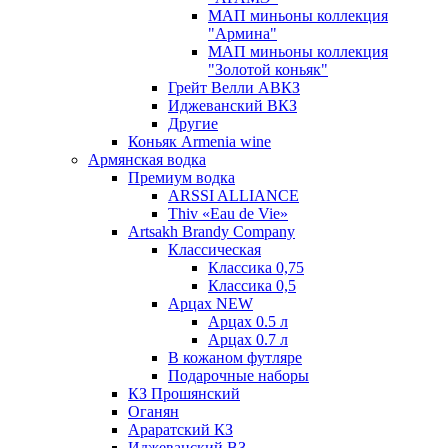
МАП миньоны коллекция
"Армина"
МАП миньоны коллекция
"Золотой коньяк"
Грейт Велли АВКЗ
Иджеванский ВКЗ
Другие
Коньяк Armenia wine
Армянская водка
Премиум водка
ARSSI ALLIANCE
Thiv «Eau de Vie»
Artsakh Brandy Company
Классическая
Классика 0,75
Классика 0,5
Арцах NEW
Арцах 0.5 л
Арцах 0.7 л
В кожаном футляре
Подарочные наборы
КЗ Прошянский
Оганян
Араратский КЗ
Иджеванский ВЗ