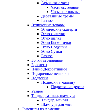
Армянские часы
Часы настенные
Часы настольные
Деревянные храмы
Разное
Этнические товары
Этнические скатерти
Этно жилетки
Этно шапка
Этно Косметички
Этно Подушки
Этно Сумки
Разное
Бочки деревянные
Браслеты
Панно Декоративное
Подарочные мешочки
Подвески
Подвески в машину
Подвески из дерева
Разное
Тандыр, мангал, шампура
Тандыр, мангал
Шампура для мяса
Сувениры из Армении