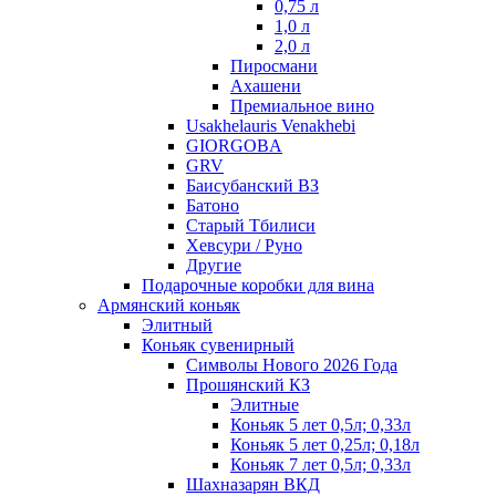
0,75 л
1,0 л
2,0 л
Пиросмани
Ахашени
Премиальное вино
Usakhelauris Venakhebi
GIORGOBA
GRV
Баисубанский ВЗ
Батоно
Старый Тбилиси
Хевсури / Руно
Другие
Подарочные коробки для вина
Армянский коньяк
Элитный
Коньяк сувенирный
Символы Нового 2026 Года
Прошянский КЗ
Элитные
Коньяк 5 лет 0,5л; 0,33л
Коньяк 5 лет 0,25л; 0,18л
Коньяк 7 лет 0,5л; 0,33л
Шахназарян ВКД