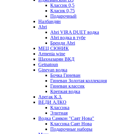
Классик 0,5
Класик 0,75
Подарочный
Налбандян
Abri
Abri VIRA DUET водка
Abri водка в тубе
Бренди Abri
МЕЦ СЮНИК
Armenia wine
Шахназарян ВКД
Getnatoun
Ginevan водка
Бочка Гиневан
Гиневан Золотая коллекция
Гиневан классик
Крепкая водка
Арегак К.З.
ВЕДИ АЛКО
Классика
Элитная
Водка Самкон "Саят Нова"
Классика Саят Нова
Подарочные наборы