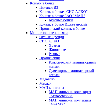
Коньяк в бочке
Гиневан ВЗ
Коньяк в бочке "СИС АЛКО"
Коньяк в бочке ЗАО "МАП"
Буковые бочки
Коньяк в бочке Иджеванский
Прошянский коньяк в бочке
Миниатюрные коньяки
Оганян Бренди
СИС АЛКО
Храмы
Животные
Разные
Прошянский
Классический миниатюрный
коньяк
Сувенирный миниатюрный
коньяк
Мадатовъ
Мараси
МАП миньоны
МАП миньоны коллекция
"Айвазовский"
МАП миньоны коллекция
"АРАМЭ"