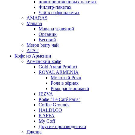
полипропиленовых пакетах
Фильтр-пакетах
Чай в гофропакетах
AMARAS
Manana
Manana травяной
Органик
Весовой
Meron berry чай
АГАТ
Кофе из Армении
Армянский кофе
Gold Ararat Product
ROYAL ARMENIA
Молотый Роял
Роял в зёрнах
Роял растворимый
JEZVA
Кофе "Le Café Paris"
Coffee Grounds
HALDI.CO
KAFFA
My Coff
Другие производители
Джезва