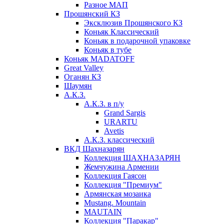
Разное МАП
Прошянский КЗ
Эксклюзив Прошянского КЗ
Коньяк Классический
Коньяк в подарочной упаковке
Коньяк в тубе
Коньяк MADATOFF
Great Valley
Оганян КЗ
Шаумян
А.К.З.
А.К.З. в п/у
Grand Sargis
URARTU
Avetis
А.К.З. классический
ВКД Шахназарян
Коллекция ШАХНАЗАРЯН
Жемчужина Армении
Коллекция Гаясон
Коллекция "Премиум"
Армянская мозаика
Mustang. Mountain
MAUTAIN
Коллекция "Паракар"