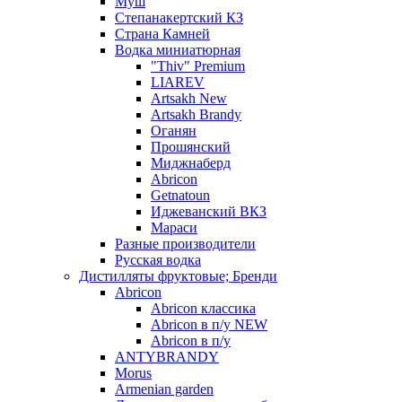
Муш
Степанакертский КЗ
Страна Камней
Водка миниатюрная
"Thiv" Premium
LIAREV
Artsakh New
Artsakh Brandy
Оганян
Прошянский
Миджнаберд
Abricon
Getnatoun
Иджеванский ВКЗ
Мараси
Разные производители
Русская водка
Дистилляты фруктовые; Бренди
Abricon
Abricon классика
Abricon в п/у NEW
Abricon в п/у
ANTYBRANDY
Morus
Armenian garden