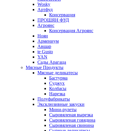
Wosky
Артфуд
Консервация
ПРОШЯН ФУД
Агроянс
Консервация Агроянс
Ноян
Армениум
Авшар
te Gusto
YAN
Сады Арагаца
Мясные Продукты
Мясные деликатесы
Бастурма
Суджух
Колбасы
Нарезка
Полуфабрикаты
Эксклюзивные закуски
Мини-рулеты
Сыровяленая вырезка
Сыровяленая говядина
Сыровяленая свинина
Сырные деликатесы