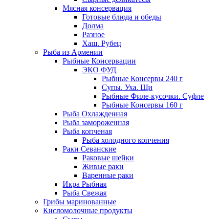
Мясная консервация
Готовые блюда и обеды
Долма
Разное
Хаш. Рубец
Рыба из Армении
Рыбные Консервации
ЭКО ФУД
Рыбные Консервы 240 г
Супы. Уха. Щи
Рыбные Филе-кусочки. Суфле
Рыбные Консервы 160 г
Рыба Охлажденная
Рыба замороженная
Рыба копченая
Рыба холодного копчения
Раки Севанские
Раковые шейки
Живые раки
Варенные раки
Икра Рыбная
Рыба Свежая
Грибы маринованные
Кисломолочные продукты