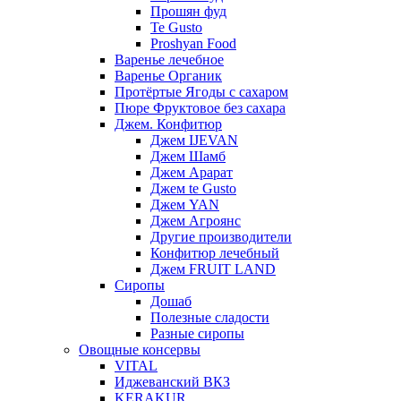
Прошян фуд
Te Gusto
Proshyan Food
Варенье лечебное
Варенье Органик
Протёртые Ягоды с сахаром
Пюре Фруктовое без сахара
Джем. Конфитюр
Джем IJEVAN
Джем Шамб
Джем Арарат
Джем te Gusto
Джем YAN
Джем Агроянс
Другие производители
Конфитюр лечебный
Джем FRUIT LAND
Сиропы
Дошаб
Полезные сладости
Разные сиропы
Овощные консервы
VITAL
Иджеванский ВКЗ
KERAKUR