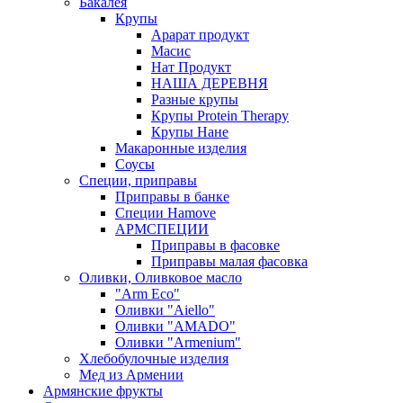
Бакалея
Крупы
Арарат продукт
Масис
Нат Продукт
НАША ДЕРЕВНЯ
Разные крупы
Крупы Protein Therapy
Крупы Нане
Макаронные изделия
Соусы
Специи, приправы
Приправы в банке
Специи Hamove
АРМСПЕЦИИ
Приправы в фасовке
Приправы малая фасовка
Оливки, Оливковое масло
"Arm Eco"
Оливки "Aiello"
Оливки "AMADO"
Оливки "Armenium"
Хлебобулочные изделия
Мед из Армении
Армянские фрукты