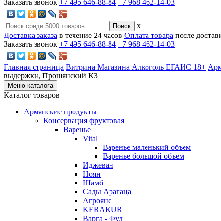
Заказать звонок
+7 495 646-88-84
+7 968 462-14-03
x
Доставка заказа
в течение 24 часов
Оплата товара
после достав
Заказать звонок
+7 495 646-88-84
+7 968 462-14-03
Главная страница
Витрина Магазина Алкоголь ЕГАИС 18+
Арм
выдержки, Прошянский КЗ
Меню каталога
Каталог товаров
Армянские продукты
Консервация фруктовая
Варенье
Vital
Варенье маленький объем
Варенье большой объем
Иджеван
Ноян
Шамб
Сады Арагаца
Агроянс
KERAKUR
Варга - Фуд