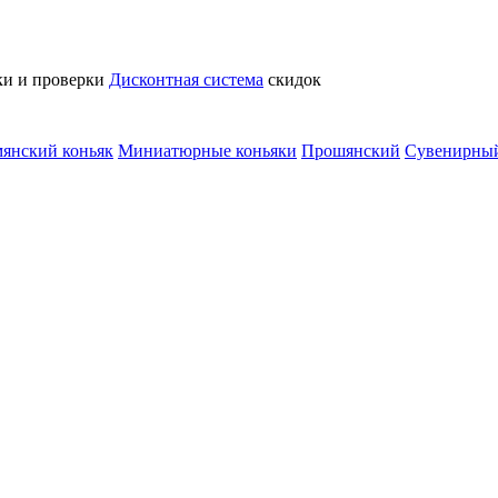
ки и проверки
Дисконтная система
скидок
янский коньяк
Миниатюрные коньяки
Прошянский
Сувенирный