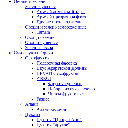
Овощи и зелень
Зелень сушеная
Армчай армянский тараз
Армчай прозрачная фасовка
Другие производители
Овощи и зелень замороженные
Tamara
Овощи свежие
Овощи сушеные
Зелень свежая
Сухофрукты. Орехи
Сухофрукты
Подарочная фасовка
Вкус Араратской Долины
IJEVAN Сухофрукты
AREGI
Фрукты сушеные
Наборы из сухофруктов
Чипсы фруктовые
Разное
Алани
Алани весовой
Цукаты
Цукаты "Циацан Ани"
Цукаты "другое"