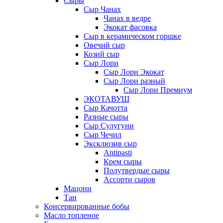
Сыры
Сыр Чанах
Чанах в ведре
Экокат фасовка
Сыр в керамическом горшке
Овечий сыр
Козий сыр
Сыр Лори
Сыр Лори Экокат
Сыр Лори разный
Сыр Лори Премиум
ЭКОТАВУШ
Сыр Качотта
Разные сыры
Сыр Сулугуни
Сыр Чечил
Эксклюзив сыр
Antipasti
Крем сыры
Полутвердые сыры
Ассорти сыров
Мацони
Тан
Консервированные бобы
Масло топленое