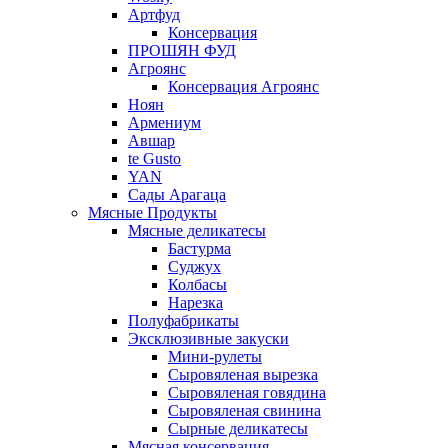
Артфуд
Консервация
ПРОШЯН ФУД
Агроянс
Консервация Агроянс
Ноян
Армениум
Авшар
te Gusto
YAN
Сады Арагаца
Мясные Продукты
Мясные деликатесы
Бастурма
Суджух
Колбасы
Нарезка
Полуфабрикаты
Эксклюзивные закуски
Мини-рулеты
Сыровяленая вырезка
Сыровяленая говядина
Сыровяленая свинина
Сырные деликатесы
Мясная консервация