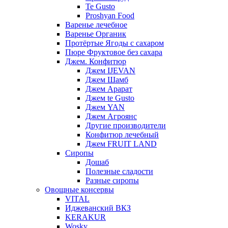
Te Gusto
Proshyan Food
Варенье лечебное
Варенье Органик
Протёртые Ягоды с сахаром
Пюре Фруктовое без сахара
Джем. Конфитюр
Джем IJEVAN
Джем Шамб
Джем Арарат
Джем te Gusto
Джем YAN
Джем Агроянс
Другие производители
Конфитюр лечебный
Джем FRUIT LAND
Сиропы
Дошаб
Полезные сладости
Разные сиропы
Овощные консервы
VITAL
Иджеванский ВКЗ
KERAKUR
Wosky