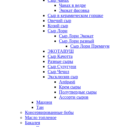
Сыр Чанах
Чанах в ведре
Экокат фасовка
Сыр в керамическом горшке
Овечий сыр
Козий сыр
Сыр Лори
Сыр Лори Экокат
Сыр Лори разный
Сыр Лори Премиум
ЭКОТАВУШ
Сыр Качотта
Разные сыры
Сыр Сулугуни
Сыр Чечил
Эксклюзив сыр
Antipasti
Крем сыры
Полутвердые сыры
Ассорти сыров
Мацони
Тан
Консервированные бобы
Масло топленое
Бакалея