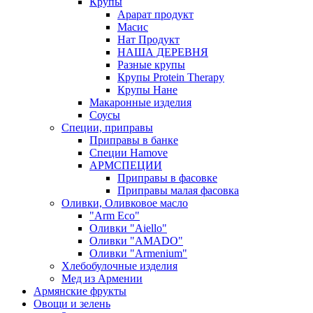
Крупы
Арарат продукт
Масис
Нат Продукт
НАША ДЕРЕВНЯ
Разные крупы
Крупы Protein Therapy
Крупы Нане
Макаронные изделия
Соусы
Специи, приправы
Приправы в банке
Специи Hamove
АРМСПЕЦИИ
Приправы в фасовке
Приправы малая фасовка
Оливки, Оливковое масло
"Arm Eco"
Оливки "Aiello"
Оливки "AMADO"
Оливки "Armenium"
Хлебобулочные изделия
Мед из Армении
Армянские фрукты
Овощи и зелень