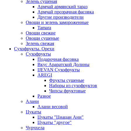
Зелень сушеная
Армчай армянский тараз
Армчай прозрачная фасовка
Другие производители
Овощи и зелень замороженные
Tamara
Овощи свежие
Овощи сушеные
Зелень свежая
Сухофрукты. Орехи
Сухофрукты
Подарочная фасовка
Вкус Араратской Долины
IJEVAN Сухофрукты
AREGI
Фрукты сушеные
Наборы из сухофруктов
Чипсы фруктовые
Разное
Алани
Алани весовой
Цукаты
Цукаты "Циацан Ани"
Цукаты "другое"
Чурчхела