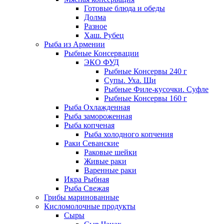
Готовые блюда и обеды
Долма
Разное
Хаш. Рубец
Рыба из Армении
Рыбные Консервации
ЭКО ФУД
Рыбные Консервы 240 г
Супы. Уха. Щи
Рыбные Филе-кусочки. Суфле
Рыбные Консервы 160 г
Рыба Охлажденная
Рыба замороженная
Рыба копченая
Рыба холодного копчения
Раки Севанские
Раковые шейки
Живые раки
Варенные раки
Икра Рыбная
Рыба Свежая
Грибы маринованные
Кисломолочные продукты
Сыры