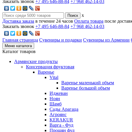
Заказать звонок
+7 495 646-88-84
+7 968 462-14-03
x
Доставка заказа
в течение 24 часов
Оплата товара
после достав
Заказать звонок
+7 495 646-88-84
+7 968 462-14-03
Главная страница
Сувениры и подарки
Сувениры из Армении
Меню каталога
Каталог товаров
Армянские продукты
Консервация фруктовая
Варенье
Vital
Варенье маленький объем
Варенье большой объем
Иджеван
Ноян
Шамб
Сады Арагаца
Агроянс
KERAKUR
Варга - Фуд
Прошян фуд