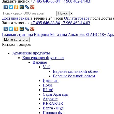
Заказать звонок
+7 495 646-88-84
+7 968 462-14-03
x
Доставка заказа
в течение 24 часов
Оплата товара
после достав
Заказать звонок
+7 495 646-88-84
+7 968 462-14-03
Главная страница
Витрина Магазина Алкоголь ЕГАИС 18+
Арм
Меню каталога
Каталог товаров
Армянские продукты
Консервация фруктовая
Варенье
Vital
Варенье маленький объем
Варенье большой объем
Иджеван
Ноян
Шамб
Сады Арагаца
Агроянс
KERAKUR
Варга - Фуд
Прошян фуд