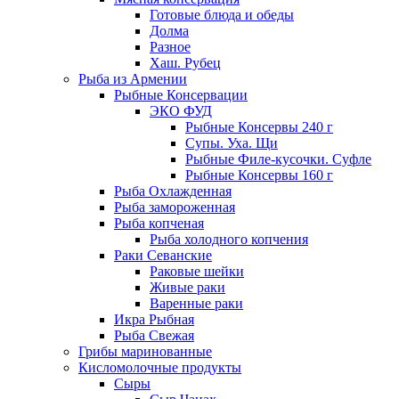
Готовые блюда и обеды
Долма
Разное
Хаш. Рубец
Рыба из Армении
Рыбные Консервации
ЭКО ФУД
Рыбные Консервы 240 г
Супы. Уха. Щи
Рыбные Филе-кусочки. Суфле
Рыбные Консервы 160 г
Рыба Охлажденная
Рыба замороженная
Рыба копченая
Рыба холодного копчения
Раки Севанские
Раковые шейки
Живые раки
Варенные раки
Икра Рыбная
Рыба Свежая
Грибы маринованные
Кисломолочные продукты
Сыры