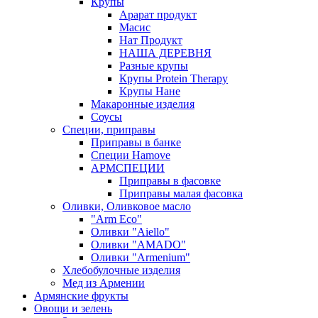
Крупы
Арарат продукт
Масис
Нат Продукт
НАША ДЕРЕВНЯ
Разные крупы
Крупы Protein Therapy
Крупы Нане
Макаронные изделия
Соусы
Специи, приправы
Приправы в банке
Специи Hamove
АРМСПЕЦИИ
Приправы в фасовке
Приправы малая фасовка
Оливки, Оливковое масло
"Arm Eco"
Оливки "Aiello"
Оливки "AMADO"
Оливки "Armenium"
Хлебобулочные изделия
Мед из Армении
Армянские фрукты
Овощи и зелень