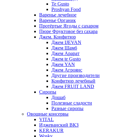
Te Gusto
Proshyan Food
Варенье лечебное
Варенье Органик
Протёртые Ягоды с сахаром
Пюре Фруктовое без сахара
Джем. Конфитюр
Джем IJEVAN
Джем Шамб
Джем Арарат
Джем te Gusto
Джем YAN
Джем Агроянс
Другие производители
Конфитюр лечебный
Джем FRUIT LAND
Сиропы
Дошаб
Полезные сладости
Разные сиропы
Овощные консервы
VITAL
Иджеванский ВКЗ
KERAKUR
Wosky