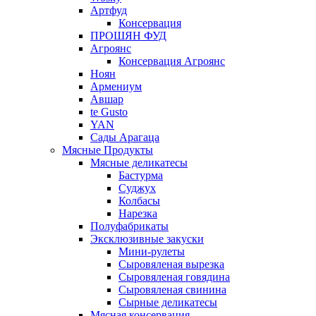
Артфуд
Консервация
ПРОШЯН ФУД
Агроянс
Консервация Агроянс
Ноян
Армениум
Авшар
te Gusto
YAN
Сады Арагаца
Мясные Продукты
Мясные деликатесы
Бастурма
Суджух
Колбасы
Нарезка
Полуфабрикаты
Эксклюзивные закуски
Мини-рулеты
Сыровяленая вырезка
Сыровяленая говядина
Сыровяленая свинина
Сырные деликатесы
Мясная консервация