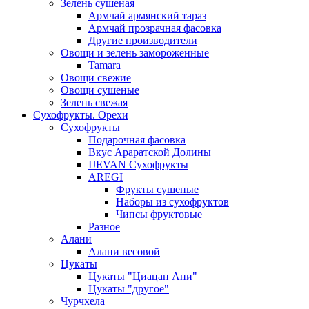
Зелень сушеная
Армчай армянский тараз
Армчай прозрачная фасовка
Другие производители
Овощи и зелень замороженные
Tamara
Овощи свежие
Овощи сушеные
Зелень свежая
Сухофрукты. Орехи
Сухофрукты
Подарочная фасовка
Вкус Араратской Долины
IJEVAN Сухофрукты
AREGI
Фрукты сушеные
Наборы из сухофруктов
Чипсы фруктовые
Разное
Алани
Алани весовой
Цукаты
Цукаты "Циацан Ани"
Цукаты "другое"
Чурчхела