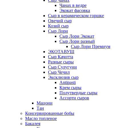
Сыр Чанах
Чанах в ведре
Экокат фасовка
Сыр в керамическом горшке
Овечий сыр
Козий сыр
Сыр Лори
Сыр Лори Экокат
Сыр Лори разный
Сыр Лори Премиум
ЭКОТАВУШ
Сыр Качотта
Разные сыры
Сыр Сулугуни
Сыр Чечил
Эксклюзив сыр
Antipasti
Крем сыры
Полутвердые сыры
Ассорти сыров
Мацони
Тан
Консервированные бобы
Масло топленое
Бакалея