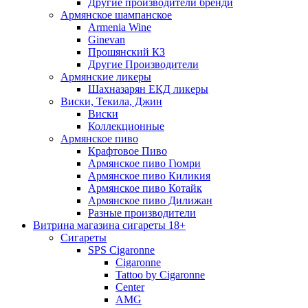
Другие производители бренди
Армянское шампанское
Armenia Wine
Ginevan
Прошянский КЗ
Другие Производители
Армянские ликеры
Шахназарян ЕКД ликеры
Виски, Текила, Джин
Виски
Коллекционные
Армянское пиво
Крафтовое Пиво
Армянское пиво Гюмри
Армянское пиво Киликия
Армянское пиво Котайк
Армянское пиво Дилижан
Разные производители
Витрина магазина сигареты 18+
Cигареты
SPS Cigaronne
Сigaronne
Tattoo by Cigaronne
Center
AMG