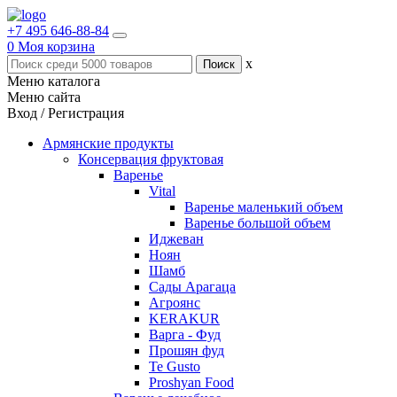
+7 495 646-88-84
0
Моя корзина
x
Меню каталога
Меню сайта
Вход / Регистрация
Армянские продукты
Консервация фруктовая
Варенье
Vital
Варенье маленький объем
Варенье большой объем
Иджеван
Ноян
Шамб
Сады Арагаца
Агроянс
KERAKUR
Варга - Фуд
Прошян фуд
Te Gusto
Proshyan Food