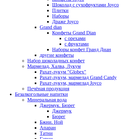
Шоколад с сухофруктами Joyco
Плитки
Наборы
Драже Joyco
Grand dian
Конфеты Grand Dian
с орехами
с фруктами
Наборы конфет Гранд Диан
другие конфеты
Набор шоколадных конфет
Мармелад, Халва, Лукум
Рахат-лукум "Globex"
Рахат-лукум, мармелад Grand Candy
Рахат-лукум, мармелад Joyco
Печёная продукция
Безалкогольные напитки
Минеральная вода
Джермук. Бюрег
Джермук
Бюрег
Бжни. Ной
Апаран
Татни
Гарни