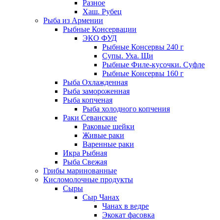
Разное
Хаш. Рубец
Рыба из Армении
Рыбные Консервации
ЭКО ФУД
Рыбные Консервы 240 г
Супы. Уха. Щи
Рыбные Филе-кусочки. Суфле
Рыбные Консервы 160 г
Рыба Охлажденная
Рыба замороженная
Рыба копченая
Рыба холодного копчения
Раки Севанские
Раковые шейки
Живые раки
Варенные раки
Икра Рыбная
Рыба Свежая
Грибы маринованные
Кисломолочные продукты
Сыры
Сыр Чанах
Чанах в ведре
Экокат фасовка