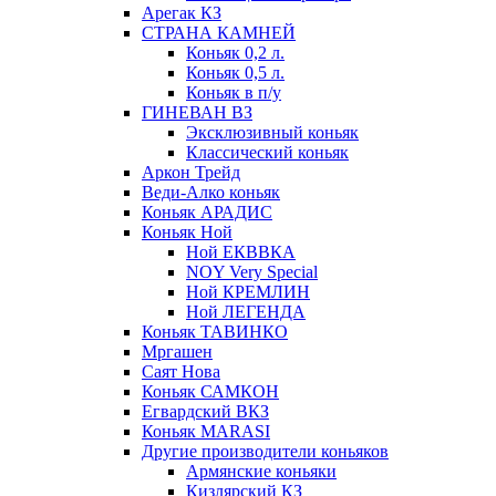
Арегак КЗ
СТРАНА КАМНЕЙ
Коньяк 0,2 л.
Коньяк 0,5 л.
Коньяк в п/у
ГИНЕВАН ВЗ
Эксклюзивный коньяк
Классический коньяк
Аркон Трейд
Веди-Алко коньяк
Коньяк АРАДИС
Коньяк Ной
Ной ЕКВВКА
NOY Very Special
Ной КРЕМЛИН
Ной ЛЕГЕНДА
Коньяк ТАВИНКО
Мргашен
Саят Нова
Коньяк САМКОН
Егвардский ВКЗ
Коньяк MARASI
Другие производители коньяков
Армянские коньяки
Кизлярский КЗ