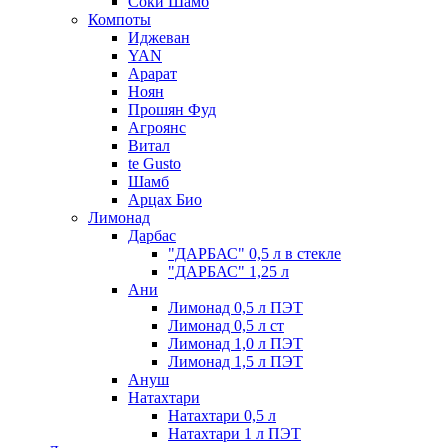
Соки Шамб
Компоты
Иджеван
YAN
Арарат
Ноян
Прошян Фуд
Агроянс
Витал
te Gusto
Шамб
Арцах Био
Лимонад
Дарбас
"ДАРБАС" 0,5 л в стекле
"ДАРБАС" 1,25 л
Ани
Лимонад 0,5 л ПЭТ
Лимонад 0,5 л ст
Лимонад 1,0 л ПЭТ
Лимонад 1,5 л ПЭТ
Ануш
Натахтари
Натахтари 0,5 л
Натахтари 1 л ПЭТ