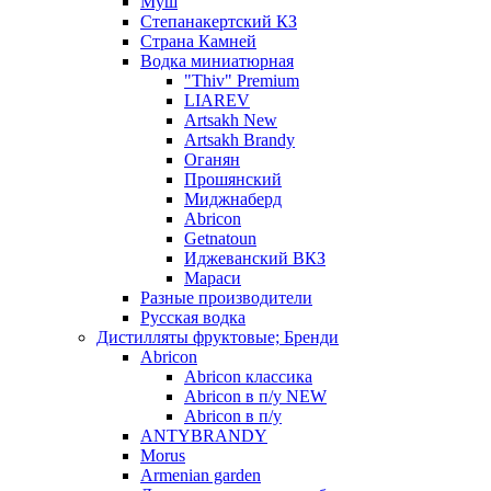
Муш
Степанакертский КЗ
Страна Камней
Водка миниатюрная
"Thiv" Premium
LIAREV
Artsakh New
Artsakh Brandy
Оганян
Прошянский
Миджнаберд
Abricon
Getnatoun
Иджеванский ВКЗ
Мараси
Разные производители
Русская водка
Дистилляты фруктовые; Бренди
Abricon
Abricon классика
Abricon в п/у NEW
Abricon в п/у
ANTYBRANDY
Morus
Armenian garden