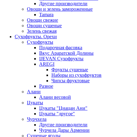
Другие производители
Овощи и зелень замороженные
Tamara
Овощи свежие
Овощи сушеные
Зелень свежая
Сухофрукты. Орехи
Сухофрукты
Подарочная фасовка
Вкус Араратской Долины
IJEVAN Сухофрукты
AREGI
Фрукты сушеные
Наборы из сухофруктов
Чипсы фруктовые
Разное
Алани
Алани весовой
Цукаты
Цукаты "Циацан Ани"
Цукаты "другое"
Чурчхела
Другие производители
Чурчела Дары Армении
Сушеные ягоды