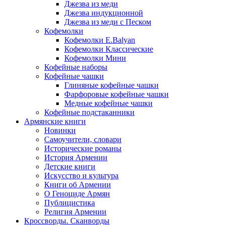
Джезва из меди
Джезва индукционной
Джезва из меди с Песком
Кофемолки
Кофемолки E.Balyan
Кофемолки Классические
Кофемолки Мини
Кофейные наборы
Кофейные чашки
Глиняные кофейные чашки
Фарфоровые кофейные чашки
Медные кофейные чашки
Кофейные подстаканники
Армянские книги
Новинки
Самоучители, словари
Исторические романы
История Армении
Детские книги
Иcкусство и культура
Книги об Армении
О Геноциде Армян
Публицистика
Религия Армении
Кроссворды. Сканворды