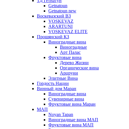
ТД Гетнатун
Getnatoun
Getnatoun new
Воскевазский ВЗ
VOSKEVAZ
ARARTUNI
VOSKEVAZ ELITE
Прошянский КЗ
Виноградные вина
Виноградные
Арт Палас
Фруктовые вина
Дерево Жизни
Органические вина
Арцруни
Элитные Вина
Гордость Нации
Винный дом Маран
Виноградные вина
Сувенирные вина
Фруктовые вина Маран
МАП
Noyan Tapan
Виноградные вина МАП
Фруктовые вина МАП