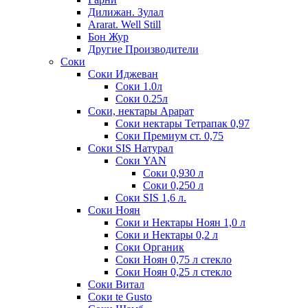
Дилижан. Зулал
Ararat. Well Still
Бон Жур
Другие Производители
Соки
Соки Иджеван
Соки 1.0л
Соки 0.25л
Соки, нектары Арарат
Соки нектары Тетрапак 0,97
Соки Премиум ст. 0,75
Соки SIS Натурал
Соки YAN
Соки 0,930 л
Соки 0,250 л
Соки SIS 1,6 л.
Соки Ноян
Соки и Нектары Ноян 1,0 л
Соки и Нектары 0,2 л
Соки Органик
Соки Ноян 0,75 л стекло
Соки Ноян 0,25 л стекло
Соки Витал
Соки te Gusto