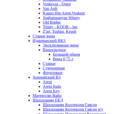
Voskevaz - Qotot
Van Ardi
Kataro.Hin Areni.Voskeni
Jraghatspanyan Winery
Old Bridge
Trinity - KOOR - Jan
Z'art, Tushpa, Keush
Старые вина
Иджеванский ВК3
Эксклюзивные вина
Виноградное
Большой объем
Вина 0,75 л
Старые
Сувенирные
Фруктовые
Аренийский ВЗ
Areni
Areni fruits
Areni Key
Матевосян Вайн
Шахназарян ЕКД
Шахназарян Коллекция Гаясон
Шахназарян Коллекция Гаясон п/у
Шахназарян Новогодняя Коллекция