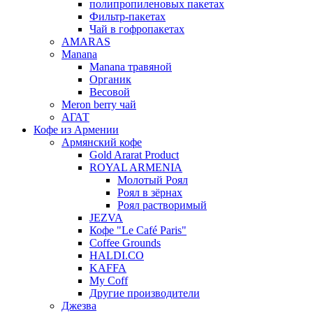
полипропиленовых пакетах
Фильтр-пакетах
Чай в гофропакетах
AMARAS
Manana
Manana травяной
Органик
Весовой
Meron berry чай
АГАТ
Кофе из Армении
Армянский кофе
Gold Ararat Product
ROYAL ARMENIA
Молотый Роял
Роял в зёрнах
Роял растворимый
JEZVA
Кофе "Le Café Paris"
Coffee Grounds
HALDI.CO
KAFFA
My Coff
Другие производители
Джезва