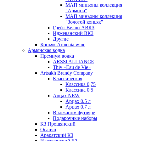
МАП миньоны коллекция
"Армина"
МАП миньоны коллекция
"Золотой коньяк"
Грейт Велли АВКЗ
Иджеванский ВКЗ
Другие
Коньяк Armenia wine
Армянская водка
Премиум водка
ARSSI ALLIANCE
Thiv «Eau de Vie»
Artsakh Brandy Company
Классическая
Классика 0,75
Классика 0,5
Арцах NEW
Арцах 0.5 л
Арцах 0.7 л
В кожаном футляре
Подарочные наборы
КЗ Прошянский
Оганян
Араратский КЗ
Иджеванский ВЗ