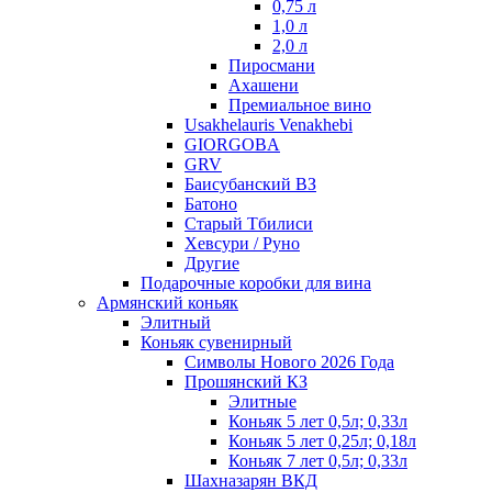
0,75 л
1,0 л
2,0 л
Пиросмани
Ахашени
Премиальное вино
Usakhelauris Venakhebi
GIORGOBA
GRV
Баисубанский ВЗ
Батоно
Старый Тбилиси
Хевсури / Руно
Другие
Подарочные коробки для вина
Армянский коньяк
Элитный
Коньяк сувенирный
Символы Нового 2026 Года
Прошянский КЗ
Элитные
Коньяк 5 лет 0,5л; 0,33л
Коньяк 5 лет 0,25л; 0,18л
Коньяк 7 лет 0,5л; 0,33л
Шахназарян ВКД