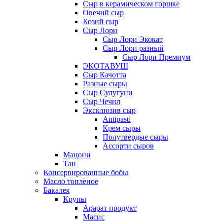
Сыр в керамическом горшке
Овечий сыр
Козий сыр
Сыр Лори
Сыр Лори Экокат
Сыр Лори разный
Сыр Лори Премиум
ЭКОТАВУШ
Сыр Качотта
Разные сыры
Сыр Сулугуни
Сыр Чечил
Эксклюзив сыр
Antipasti
Крем сыры
Полутвердые сыры
Ассорти сыров
Мацони
Тан
Консервированные бобы
Масло топленое
Бакалея
Крупы
Арарат продукт
Масис