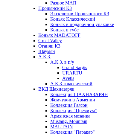
Разное МАП
Прошянский КЗ
Эксклюзив Прошянского КЗ
Коньяк Классический
Коньяк в подарочной упаковке
Коньяк в тубе
Коньяк MADATOFF
Great Valley
Оганян КЗ
Шаумян
А.К.З.
А.К.З. в п/у
Grand Sargis
URARTU
Avetis
А.К.З. классический
ВКД Шахназарян
Коллекция ШАХНАЗАРЯН
Жемчужина Армении
Коллекция Гаясон
Коллекция "Премиум"
Армянская мозаика
Mustang. Mountain
MAUTAIN
Коллекция "Паракар"