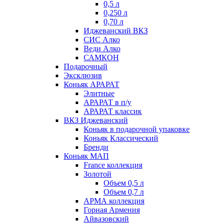
0,5 л
0,250 л
0,70 л
Иджеванский ВКЗ
СИС Алко
Веди Алко
САМКОН
Подарочный
Эксклюзив
Коньяк АРАРАТ
Элитные
АРАРАТ в п/у
АРАРАТ классик
ВКЗ Иджеванский
Коньяк в подарочной упаковке
Коньяк Классический
Бренди
Коньяк МАП
France коллекция
Золотой
Объем 0,5 л
Объем 0,7 л
АРМА коллекция
Горная Армения
Айвазовский