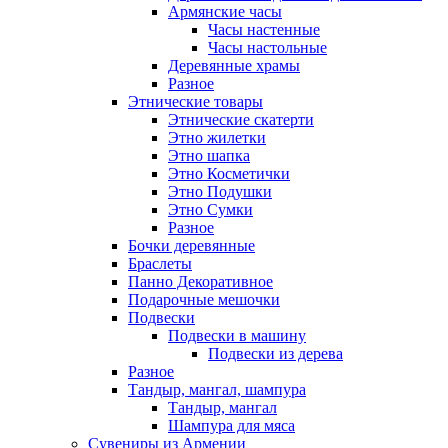
Армянские часы
Часы настенные
Часы настольные
Деревянные храмы
Разное
Этнические товары
Этнические скатерти
Этно жилетки
Этно шапка
Этно Косметички
Этно Подушки
Этно Сумки
Разное
Бочки деревянные
Браслеты
Панно Декоративное
Подарочные мешочки
Подвески
Подвески в машину
Подвески из дерева
Разное
Тандыр, мангал, шампура
Тандыр, мангал
Шампура для мяса
Сувениры из Армении