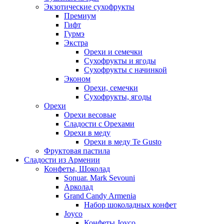
Экзотические сухофрукты
Премиум
Гифт
Гурмэ
Экстра
Орехи и семечки
Сухофрукты и ягоды
Сухофрукты с начинкой
Эконом
Орехи, семечки
Сухофрукты, ягоды
Орехи
Орехи весовые
Сладости с Орехами
Орехи в меду
Орехи в меду Te Gusto
Фруктовая пастила
Сладости из Армении
Конфеты, Шоколад
Sonuar. Mark Sevouni
Арколад
Grand Candy Armenia
Набор шоколадных конфет
Joyco
Конфеты Joyco