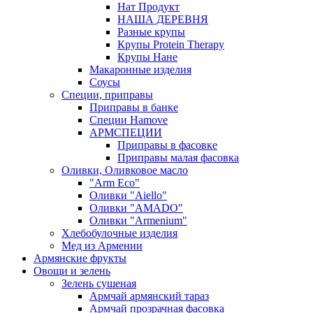
Нат Продукт
НАША ДЕРЕВНЯ
Разные крупы
Крупы Protein Therapy
Крупы Нане
Макаронные изделия
Соусы
Специи, приправы
Приправы в банке
Специи Hamove
АРМСПЕЦИИ
Приправы в фасовке
Приправы малая фасовка
Оливки, Оливковое масло
"Arm Eco"
Оливки "Aiello"
Оливки "AMADO"
Оливки "Armenium"
Хлебобулочные изделия
Мед из Армении
Армянские фрукты
Овощи и зелень
Зелень сушеная
Армчай армянский тараз
Армчай прозрачная фасовка