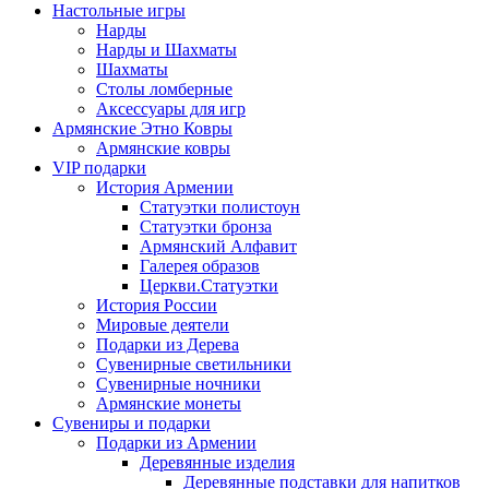
Настольные игры
Нарды
Нарды и Шахматы
Шахматы
Столы ломберные
Аксессуары для игр
Армянские Этно Ковры
Армянские ковры
VIP подарки
История Армении
Статуэтки полистоун
Статуэтки бронза
Армянский Алфавит
Галерея образов
Церкви.Статуэтки
История России
Мировые деятели
Подарки из Дерева
Сувенирные светильники
Сувенирные ночники
Армянские монеты
Сувениры и подарки
Подарки из Армении
Деревянные изделия
Деревянные подставки для напитков