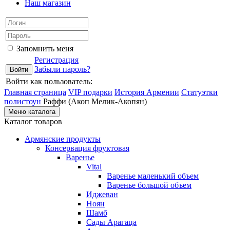
Наш магазин
Запомнить меня
Регистрация
Забыли пароль?
Войти как пользователь:
Главная страница
VIP подарки
История Армении
Статуэтки
полистоун
Раффи (Акоп Мелик-Акопян)
Меню каталога
Каталог товаров
Армянские продукты
Консервация фруктовая
Варенье
Vital
Варенье маленький объем
Варенье большой объем
Иджеван
Ноян
Шамб
Сады Арагаца