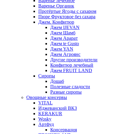
Варенье лечебное
Варенье Органик
Протёртые Ягоды с сахаром
Пюре Фруктовое без сахара
Джем. Конфитюр
Джем IJEVAN
Джем Шамб
Джем Арарат
Джем te Gusto
Джем YAN
Джем Агроянс
Другие производители
Конфитюр лечебный
Джем FRUIT LAND
Сиропы
Дошаб
Полезные сладости
Разные сиропы
Овощные консервы
VITAL
Иджеванский ВКЗ
KERAKUR
Wosky
Артфуд
Консервация