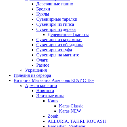
Деревянные панно
Брелки
Куклы
Сувенирные тарелки
Сувениры из гипса
Сувениры из дерева
Деревянные Гранаты
Сувениры из керамики
Сувениры из обсидиана
Сувениры из туфа
Сувениры на магните
Флаги
Разное
Украшения
Изделия из серебра
Витрина Магазина Алкоголь ЕГАИС 18+
Армянское вино
Новинки
Элитные вина
Karas
Karas Classic
Karas NEW
Zorah
ALLURIA. TAKRI. KOUASH
Berdashen. Vankasar