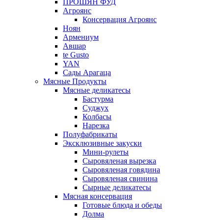
ПРОШЯН ФУД
Агроянс
Консервация Агроянс
Ноян
Армениум
Авшар
te Gusto
YAN
Сады Арагаца
Мясные Продукты
Мясные деликатесы
Бастурма
Суджух
Колбасы
Нарезка
Полуфабрикаты
Эксклюзивные закуски
Мини-рулеты
Сыровяленая вырезка
Сыровяленая говядина
Сыровяленая свинина
Сырные деликатесы
Мясная консервация
Готовые блюда и обеды
Долма