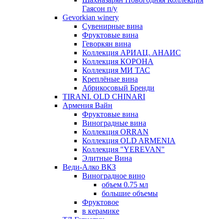
Гаясон п/у
Gevorkian winery
Сувенирные вина
Фруктовые вина
Геворкян вина
Коллекция АРИАЦ. АНАИС
Коллекция КОРОНА
Коллекция МИ ТАС
Креплёные вина
Абрикосовый Бренди
TIRANI. OLD CHINARI
Армения Вайн
Фруктовые вина
Виноградные вина
Коллекция ORRAN
Коллекция OLD ARMENIA
Коллекция "YEREVAN"
Элитные Вина
Веди-Алко ВКЗ
Виноградное вино
объем 0.75 мл
большие объемы
Фруктовое
в керамике