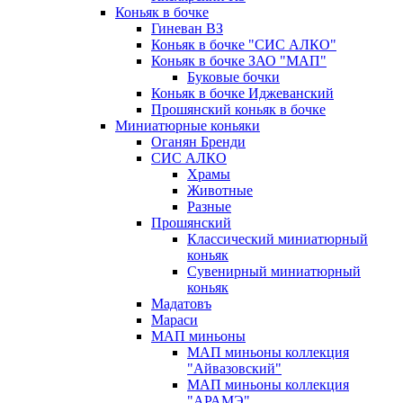
Коньяк в бочке
Гиневан ВЗ
Коньяк в бочке "СИС АЛКО"
Коньяк в бочке ЗАО "МАП"
Буковые бочки
Коньяк в бочке Иджеванский
Прошянский коньяк в бочке
Миниатюрные коньяки
Оганян Бренди
СИС АЛКО
Храмы
Животные
Разные
Прошянский
Классический миниатюрный
коньяк
Сувенирный миниатюрный
коньяк
Мадатовъ
Мараси
МАП миньоны
МАП миньоны коллекция
"Айвазовский"
МАП миньоны коллекция
"АРАМЭ"