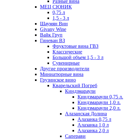
Разные вина
МЕЦ СЮНИК
0,75 л
1,5 - 3 л
Шаумян Вин
Givany Wine
Вайк Груп
Гиневан ВЗ
Фруктовые вина ГВЗ
Классические
Большой объем 1,5 - 3 л
Сувенирные
Другие производители
Миниатюрные вина
Грузинское вино
Кварельский Погреб
Киндзмараули
Киндзмараули 0,75 л.
Киндзмараули 1,0 л.
Киндзмараули 2,0 л.
Алазанская Долина
Алазанка 0,75 л
Алазанка 1,0 л
Алазанка 2,0 л
Саперави