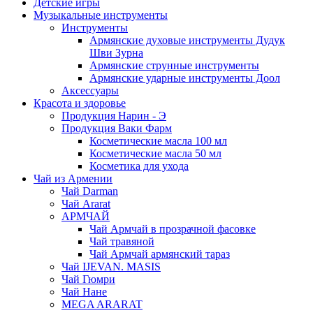
Детские игры
Музыкальные инструменты
Инструменты
Армянские духовые инструменты Дудук
Шви Зурна
Армянские струнные инструменты
Армянские ударные инструменты Доол
Аксессуары
Красота и здоровье
Продукция Нарин - Э
Продукция Ваки Фарм
Косметические масла 100 мл
Косметические масла 50 мл
Косметика для ухода
Чай из Армении
Чай Darman
Чай Ararat
АРМЧАЙ
Чай Армчай в прозрачной фасовке
Чай травяной
Чай Армчай армянский тараз
Чай IJEVAN. MASIS
Чай Гюмри
Чай Нане
MEGA ARARAT