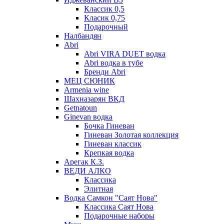
Классик 0,5
Класик 0,75
Подарочный
Налбандян
Abri
Abri VIRA DUET водка
Abri водка в тубе
Бренди Abri
МЕЦ СЮНИК
Armenia wine
Шахназарян ВКД
Getnatoun
Ginevan водка
Бочка Гиневан
Гиневан Золотая коллекция
Гиневан классик
Крепкая водка
Арегак К.З.
ВЕДИ АЛКО
Классика
Элитная
Водка Самкон "Саят Нова"
Классика Саят Нова
Подарочные наборы