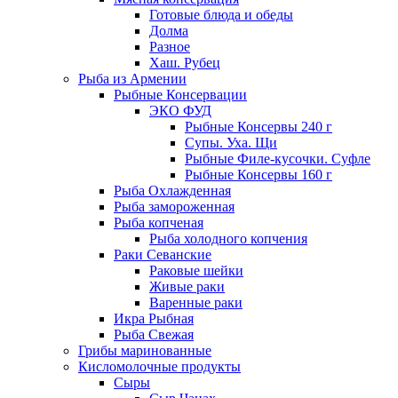
Готовые блюда и обеды
Долма
Разное
Хаш. Рубец
Рыба из Армении
Рыбные Консервации
ЭКО ФУД
Рыбные Консервы 240 г
Супы. Уха. Щи
Рыбные Филе-кусочки. Суфле
Рыбные Консервы 160 г
Рыба Охлажденная
Рыба замороженная
Рыба копченая
Рыба холодного копчения
Раки Севанские
Раковые шейки
Живые раки
Варенные раки
Икра Рыбная
Рыба Свежая
Грибы маринованные
Кисломолочные продукты
Сыры