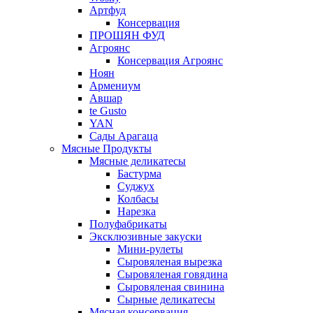
Артфуд
Консервация
ПРОШЯН ФУД
Агроянс
Консервация Агроянс
Ноян
Армениум
Авшар
te Gusto
YAN
Сады Арагаца
Мясные Продукты
Мясные деликатесы
Бастурма
Суджух
Колбасы
Нарезка
Полуфабрикаты
Эксклюзивные закуски
Мини-рулеты
Сыровяленая вырезка
Сыровяленая говядина
Сыровяленая свинина
Сырные деликатесы
Мясная консервация