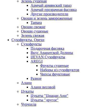
Зелень сушеная
Армчай армянский тараз
Армчай прозрачная фасовка
Другие производители
Овощи и зелень замороженные
Tamara
Овощи свежие
Овощи сушеные
Зелень свежая
Сухофрукты. Орехи
Сухофрукты
Подарочная фасовка
Вкус Араратской Долины
IJEVAN Сухофрукты
AREGI
Фрукты сушеные
Наборы из сухофруктов
Чипсы фруктовые
Разное
Алани
Алани весовой
Цукаты
Цукаты "Циацан Ани"
Цукаты "другое"
Чурчхела