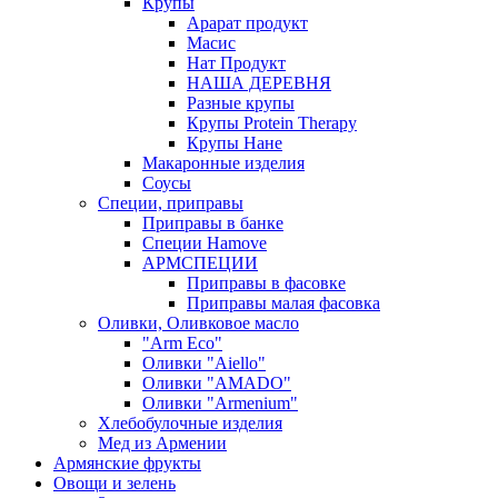
Крупы
Арарат продукт
Масис
Нат Продукт
НАША ДЕРЕВНЯ
Разные крупы
Крупы Protein Therapy
Крупы Нане
Макаронные изделия
Соусы
Специи, приправы
Приправы в банке
Специи Hamove
АРМСПЕЦИИ
Приправы в фасовке
Приправы малая фасовка
Оливки, Оливковое масло
"Arm Eco"
Оливки "Aiello"
Оливки "AMADO"
Оливки "Armenium"
Хлебобулочные изделия
Мед из Армении
Армянские фрукты
Овощи и зелень