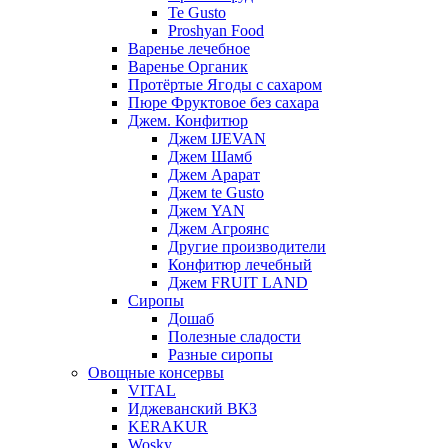
Te Gusto
Proshyan Food
Варенье лечебное
Варенье Органик
Протёртые Ягоды с сахаром
Пюре Фруктовое без сахара
Джем. Конфитюр
Джем IJEVAN
Джем Шамб
Джем Арарат
Джем te Gusto
Джем YAN
Джем Агроянс
Другие производители
Конфитюр лечебный
Джем FRUIT LAND
Сиропы
Дошаб
Полезные сладости
Разные сиропы
Овощные консервы
VITAL
Иджеванский ВКЗ
KERAKUR
Wosky