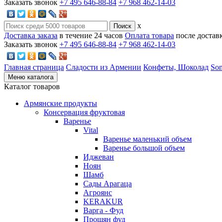
Заказать звонок
+7 495 646-88-84
+7 968 462-14-03
x
Доставка заказа
в течение 24 часов
Оплата товара
после достав
Заказать звонок
+7 495 646-88-84
+7 968 462-14-03
Главная страница
Сладости из Армении
Конфеты, Шоколад
Son
Меню каталога
Каталог товаров
Армянские продукты
Консервация фруктовая
Варенье
Vital
Варенье маленький объем
Варенье большой объем
Иджеван
Ноян
Шамб
Сады Арагаца
Агроянс
KERAKUR
Варга - Фуд
Прошян фуд