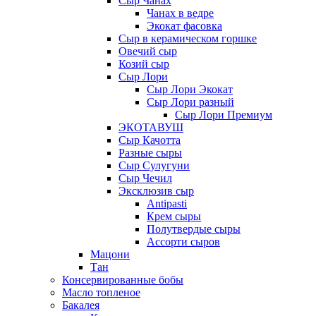
Сыр Чанах
Чанах в ведре
Экокат фасовка
Сыр в керамическом горшке
Овечий сыр
Козий сыр
Сыр Лори
Сыр Лори Экокат
Сыр Лори разный
Сыр Лори Премиум
ЭКОТАВУШ
Сыр Качотта
Разные сыры
Сыр Сулугуни
Сыр Чечил
Эксклюзив сыр
Antipasti
Крем сыры
Полутвердые сыры
Ассорти сыров
Мацони
Тан
Консервированные бобы
Масло топленое
Бакалея