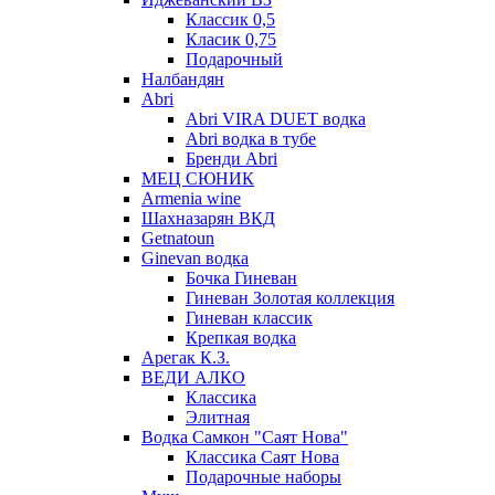
Классик 0,5
Класик 0,75
Подарочный
Налбандян
Abri
Abri VIRA DUET водка
Abri водка в тубе
Бренди Abri
МЕЦ СЮНИК
Armenia wine
Шахназарян ВКД
Getnatoun
Ginevan водка
Бочка Гиневан
Гиневан Золотая коллекция
Гиневан классик
Крепкая водка
Арегак К.З.
ВЕДИ АЛКО
Классика
Элитная
Водка Самкон "Саят Нова"
Классика Саят Нова
Подарочные наборы