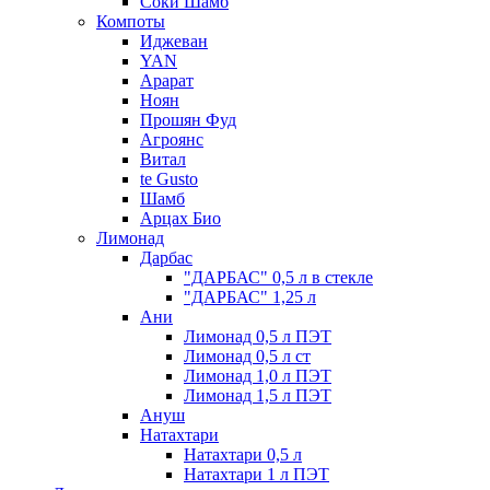
Соки Шамб
Компоты
Иджеван
YAN
Арарат
Ноян
Прошян Фуд
Агроянс
Витал
te Gusto
Шамб
Арцах Био
Лимонад
Дарбас
"ДАРБАС" 0,5 л в стекле
"ДАРБАС" 1,25 л
Ани
Лимонад 0,5 л ПЭТ
Лимонад 0,5 л ст
Лимонад 1,0 л ПЭТ
Лимонад 1,5 л ПЭТ
Ануш
Натахтари
Натахтари 0,5 л
Натахтари 1 л ПЭТ