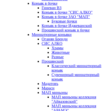
Коньяк в бочке
Гиневан ВЗ
Коньяк в бочке "СИС АЛКО"
Коньяк в бочке ЗАО "МАП"
Буковые бочки
Коньяк в бочке Иджеванский
Прошянский коньяк в бочке
Миниатюрные коньяки
Оганян Бренди
СИС АЛКО
Храмы
Животные
Разные
Прошянский
Классический миниатюрный
коньяк
Сувенирный миниатюрный
коньяк
Мадатовъ
Мараси
МАП миньоны
МАП миньоны коллекция
"Айвазовский"
МАП миньоны коллекция
"АРАМЭ"