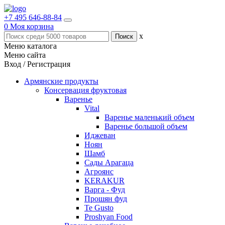
+7 495 646-88-84
0
Моя корзина
x
Меню каталога
Меню сайта
Вход / Регистрация
Армянские продукты
Консервация фруктовая
Варенье
Vital
Варенье маленький объем
Варенье большой объем
Иджеван
Ноян
Шамб
Сады Арагаца
Агроянс
KERAKUR
Варга - Фуд
Прошян фуд
Te Gusto
Proshyan Food