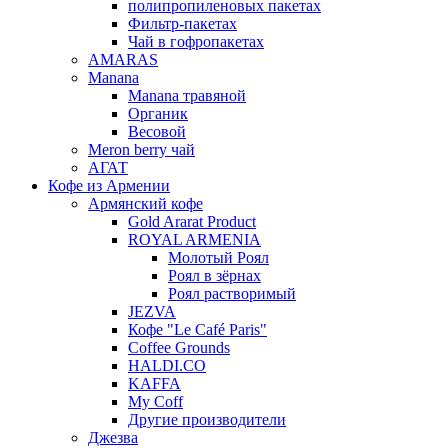
полипропиленовых пакетах
Фильтр-пакетах
Чай в гофропакетах
AMARAS
Manana
Manana травяной
Органик
Весовой
Meron berry чай
АГАТ
Кофе из Армении
Армянский кофе
Gold Ararat Product
ROYAL ARMENIA
Молотый Роял
Роял в зёрнах
Роял растворимый
JEZVA
Кофе "Le Café Paris"
Coffee Grounds
HALDI.CO
KAFFA
My Coff
Другие производители
Джезва