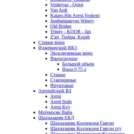
Voskevaz - Qotot
Van Ardi
Kataro.Hin Areni.Voskeni
Jraghatspanyan Winery
Old Bridge
Trinity - KOOR - Jan
Z'art, Tushpa, Keush
Старые вина
Иджеванский ВК3
Эксклюзивные вина
Виноградное
Большой объем
Вина 0,75 л
Старые
Сувенирные
Фруктовые
Аренийский ВЗ
Areni
Areni fruits
Areni Key
Матевосян Вайн
Шахназарян ЕКД
Шахназарян Коллекция Гаясон
Шахназарян Коллекция Гаясон п/у
Шахназарян Новогодняя Коллекция