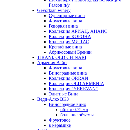
Гаясон п/у
Gevorkian winery
Сувенирные вина
Фруктовые вина
Геворкян вина
Коллекция АРИАЦ. АНАИС
Коллекция КОРОНА
Коллекция МИ ТАС
Креплёные вина
Абрикосовый Бренди
TIRANI. OLD CHINARI
Армения Вайн
Фруктовые вина
Виноградные вина
Коллекция ORRAN
Коллекция OLD ARMENIA
Коллекция "YEREVAN"
Элитные Вина
Веди-Алко ВКЗ
Виноградное вино
объем 0.75 мл
большие объемы
Фруктовое
в керамике