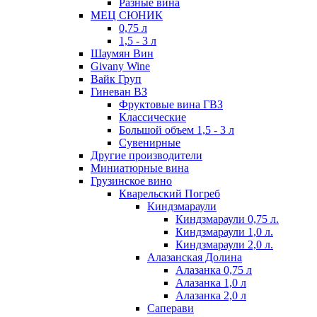
Разные вина
МЕЦ СЮНИК
0,75 л
1,5 - 3 л
Шаумян Вин
Givany Wine
Вайк Груп
Гиневан ВЗ
Фруктовые вина ГВЗ
Классические
Большой объем 1,5 - 3 л
Сувенирные
Другие производители
Миниатюрные вина
Грузинское вино
Кварельский Погреб
Киндзмараули
Киндзмараули 0,75 л.
Киндзмараули 1,0 л.
Киндзмараули 2,0 л.
Алазанская Долина
Алазанка 0,75 л
Алазанка 1,0 л
Алазанка 2,0 л
Саперави