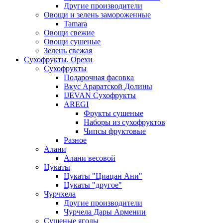
Другие производители
Овощи и зелень замороженные
Tamara
Овощи свежие
Овощи сушеные
Зелень свежая
Сухофрукты. Орехи
Сухофрукты
Подарочная фасовка
Вкус Араратской Долины
IJEVAN Сухофрукты
AREGI
Фрукты сушеные
Наборы из сухофруктов
Чипсы фруктовые
Разное
Алани
Алани весовой
Цукаты
Цукаты "Циацан Ани"
Цукаты "другое"
Чурчхела
Другие производители
Чурчела Дары Армении
Сушеные ягоды