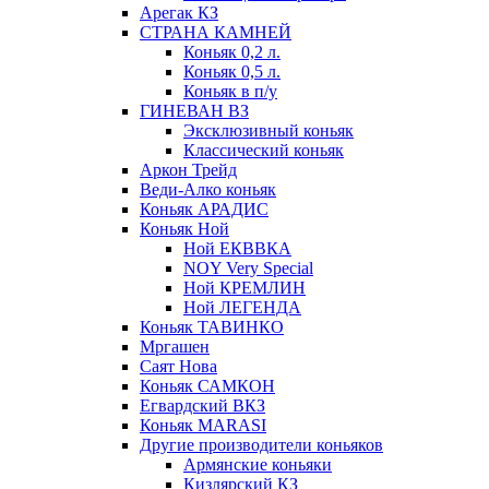
Арегак КЗ
СТРАНА КАМНЕЙ
Коньяк 0,2 л.
Коньяк 0,5 л.
Коньяк в п/у
ГИНЕВАН ВЗ
Эксклюзивный коньяк
Классический коньяк
Аркон Трейд
Веди-Алко коньяк
Коньяк АРАДИС
Коньяк Ной
Ной ЕКВВКА
NOY Very Special
Ной КРЕМЛИН
Ной ЛЕГЕНДА
Коньяк ТАВИНКО
Мргашен
Саят Нова
Коньяк САМКОН
Егвардский ВКЗ
Коньяк MARASI
Другие производители коньяков
Армянские коньяки
Кизлярский КЗ