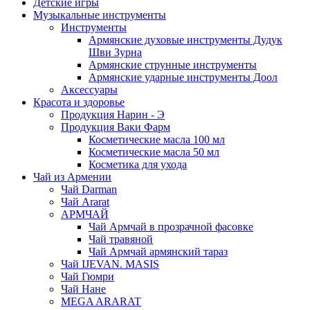
Детские игры
Музыкальные инструменты
Инструменты
Армянские духовые инструменты Дудук
Шви Зурна
Армянские струнные инструменты
Армянские ударные инструменты Доол
Аксессуары
Красота и здоровье
Продукция Нарин - Э
Продукция Ваки Фарм
Косметические масла 100 мл
Косметические масла 50 мл
Косметика для ухода
Чай из Армении
Чай Darman
Чай Ararat
АРМЧАЙ
Чай Армчай в прозрачной фасовке
Чай травяной
Чай Армчай армянский тараз
Чай IJEVAN. MASIS
Чай Гюмри
Чай Нане
MEGA ARARAT