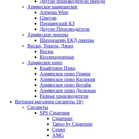
Другие производители бренди
Армянское шампанское
Armenia Wine
Ginevan
Прошянский КЗ
Другие Производители
Армянские ликеры
Шахназарян ЕКД ликеры
Виски, Текила, Джин
Виски
Коллекционные
Армянское пиво
Крафтовое Пиво
Армянское пиво Гюмри
Армянское пиво Киликия
Армянское пиво Котайк
Армянское пиво Дилижан
Разные производители
Витрина магазина сигареты 18+
Cигареты
SPS Cigaronne
Сigaronne
Tattoo by Cigaronne
Center
AMG