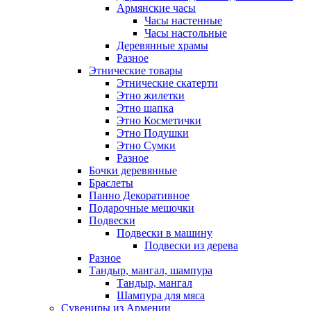
Армянские часы
Часы настенные
Часы настольные
Деревянные храмы
Разное
Этнические товары
Этнические скатерти
Этно жилетки
Этно шапка
Этно Косметички
Этно Подушки
Этно Сумки
Разное
Бочки деревянные
Браслеты
Панно Декоративное
Подарочные мешочки
Подвески
Подвески в машину
Подвески из дерева
Разное
Тандыр, мангал, шампура
Тандыр, мангал
Шампура для мяса
Сувениры из Армении