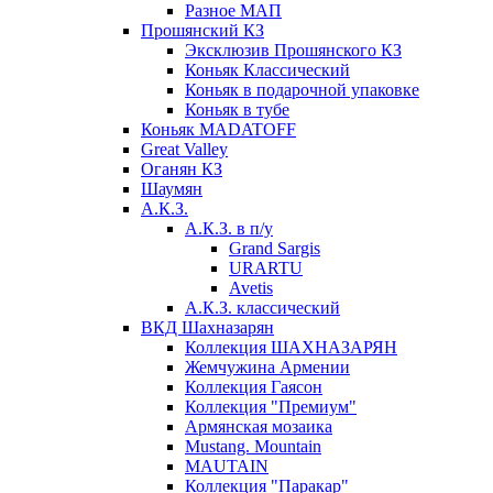
Разное МАП
Прошянский КЗ
Эксклюзив Прошянского КЗ
Коньяк Классический
Коньяк в подарочной упаковке
Коньяк в тубе
Коньяк MADATOFF
Great Valley
Оганян КЗ
Шаумян
А.К.З.
А.К.З. в п/у
Grand Sargis
URARTU
Avetis
А.К.З. классический
ВКД Шахназарян
Коллекция ШАХНАЗАРЯН
Жемчужина Армении
Коллекция Гаясон
Коллекция "Премиум"
Армянская мозаика
Mustang. Mountain
MAUTAIN
Коллекция "Паракар"