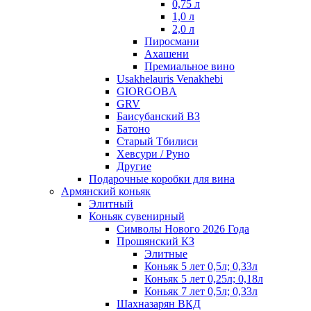
0,75 л
1,0 л
2,0 л
Пиросмани
Ахашени
Премиальное вино
Usakhelauris Venakhebi
GIORGOBA
GRV
Баисубанский ВЗ
Батоно
Старый Тбилиси
Хевсури / Руно
Другие
Подарочные коробки для вина
Армянский коньяк
Элитный
Коньяк сувенирный
Символы Нового 2026 Года
Прошянский КЗ
Элитные
Коньяк 5 лет 0,5л; 0,33л
Коньяк 5 лет 0,25л; 0,18л
Коньяк 7 лет 0,5л; 0,33л
Шахназарян ВКД