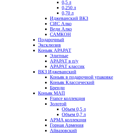
0,5 л
0,250 л
0,70 л
Иджеванский ВКЗ
СИС Алко
Веди Алко
САМКОН
Подарочный
Эксклюзив
Коньяк АРАРАТ
Элитные
АРАРАТ в п/у
АРАРАТ классик
ВКЗ Иджеванский
Коньяк в подарочной упаковке
Коньяк Классический
Бренди
Коньяк МАП
France коллекция
Золотой
Объем 0,5 л
Объем 0,7 л
АРМА коллекция
Горная Армения
Айвазовский