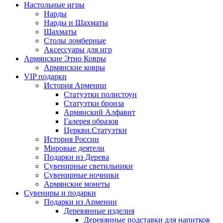
Настольные игры
Нарды
Нарды и Шахматы
Шахматы
Столы ломберные
Аксессуары для игр
Армянские Этно Ковры
Армянские ковры
VIP подарки
История Армении
Статуэтки полистоун
Статуэтки бронза
Армянский Алфавит
Галерея образов
Церкви.Статуэтки
История России
Мировые деятели
Подарки из Дерева
Сувенирные светильники
Сувенирные ночники
Армянские монеты
Сувениры и подарки
Подарки из Армении
Деревянные изделия
Деревянные подставки для напитков