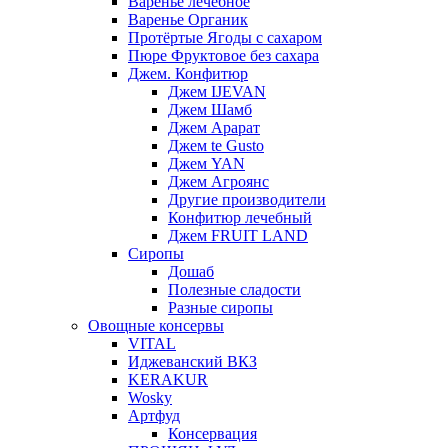
Варенье лечебное
Варенье Органик
Протёртые Ягоды с сахаром
Пюре Фруктовое без сахара
Джем. Конфитюр
Джем IJEVAN
Джем Шамб
Джем Арарат
Джем te Gusto
Джем YAN
Джем Агроянс
Другие производители
Конфитюр лечебный
Джем FRUIT LAND
Сиропы
Дошаб
Полезные сладости
Разные сиропы
Овощные консервы
VITAL
Иджеванский ВКЗ
KERAKUR
Wosky
Артфуд
Консервация