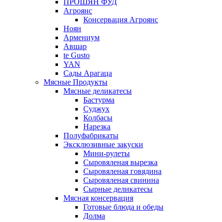
ПРОШЯН ФУД
Агроянс
Консервация Агроянс
Ноян
Армениум
Авшар
te Gusto
YAN
Сады Арагаца
Мясные Продукты
Мясные деликатесы
Бастурма
Суджух
Колбасы
Нарезка
Полуфабрикаты
Эксклюзивные закуски
Мини-рулеты
Сыровяленая вырезка
Сыровяленая говядина
Сыровяленая свинина
Сырные деликатесы
Мясная консервация
Готовые блюда и обеды
Долма