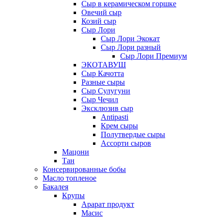
Сыр в керамическом горшке
Овечий сыр
Козий сыр
Сыр Лори
Сыр Лори Экокат
Сыр Лори разный
Сыр Лори Премиум
ЭКОТАВУШ
Сыр Качотта
Разные сыры
Сыр Сулугуни
Сыр Чечил
Эксклюзив сыр
Antipasti
Крем сыры
Полутвердые сыры
Ассорти сыров
Мацони
Тан
Консервированные бобы
Масло топленое
Бакалея
Крупы
Арарат продукт
Масис