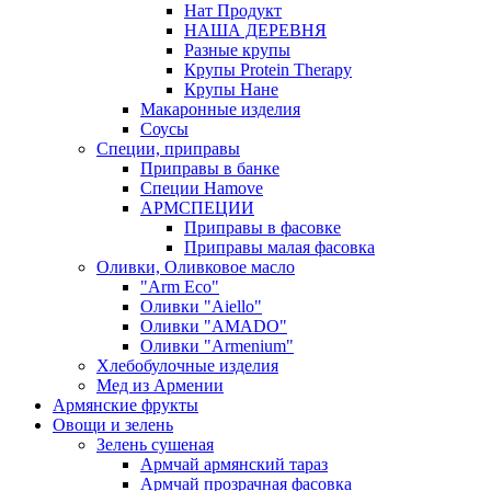
Нат Продукт
НАША ДЕРЕВНЯ
Разные крупы
Крупы Protein Therapy
Крупы Нане
Макаронные изделия
Соусы
Специи, приправы
Приправы в банке
Специи Hamove
АРМСПЕЦИИ
Приправы в фасовке
Приправы малая фасовка
Оливки, Оливковое масло
"Arm Eco"
Оливки "Aiello"
Оливки "AMADO"
Оливки "Armenium"
Хлебобулочные изделия
Мед из Армении
Армянские фрукты
Овощи и зелень
Зелень сушеная
Армчай армянский тараз
Армчай прозрачная фасовка