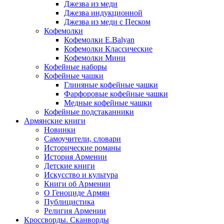
Джезва из меди
Джезва индукционной
Джезва из меди с Песком
Кофемолки
Кофемолки E.Balyan
Кофемолки Классические
Кофемолки Мини
Кофейные наборы
Кофейные чашки
Глиняные кофейные чашки
Фарфоровые кофейные чашки
Медные кофейные чашки
Кофейные подстаканники
Армянские книги
Новинки
Самоучители, словари
Исторические романы
История Армении
Детские книги
Иcкусство и культура
Книги об Армении
О Геноциде Армян
Публицистика
Религия Армении
Кроссворды. Сканворды