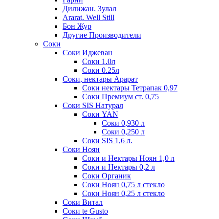
Дилижан. Зулал
Ararat. Well Still
Бон Жур
Другие Производители
Соки
Соки Иджеван
Соки 1.0л
Соки 0.25л
Соки, нектары Арарат
Соки нектары Тетрапак 0,97
Соки Премиум ст. 0,75
Соки SIS Натурал
Соки YAN
Соки 0,930 л
Соки 0,250 л
Соки SIS 1,6 л.
Соки Ноян
Соки и Нектары Ноян 1,0 л
Соки и Нектары 0,2 л
Соки Органик
Соки Ноян 0,75 л стекло
Соки Ноян 0,25 л стекло
Соки Витал
Соки te Gusto