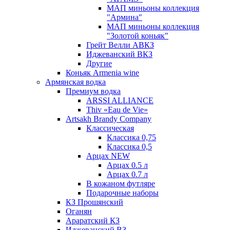
МАП миньоны коллекция
"Армина"
МАП миньоны коллекция
"Золотой коньяк"
Грейт Велли АВКЗ
Иджеванский ВКЗ
Другие
Коньяк Armenia wine
Армянская водка
Премиум водка
ARSSI ALLIANCE
Thiv «Eau de Vie»
Artsakh Brandy Company
Классическая
Классика 0,75
Классика 0,5
Арцах NEW
Арцах 0.5 л
Арцах 0.7 л
В кожаном футляре
Подарочные наборы
КЗ Прошянский
Оганян
Араратский КЗ
Иджеванский ВЗ