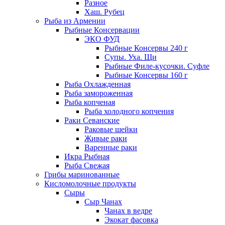
Разное
Хаш. Рубец
Рыба из Армении
Рыбные Консервации
ЭКО ФУД
Рыбные Консервы 240 г
Супы. Уха. Щи
Рыбные Филе-кусочки. Суфле
Рыбные Консервы 160 г
Рыба Охлажденная
Рыба замороженная
Рыба копченая
Рыба холодного копчения
Раки Севанские
Раковые шейки
Живые раки
Варенные раки
Икра Рыбная
Рыба Свежая
Грибы маринованные
Кисломолочные продукты
Сыры
Сыр Чанах
Чанах в ведре
Экокат фасовка