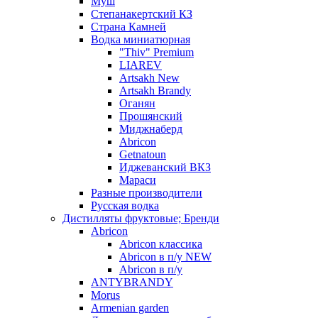
Муш
Степанакертский КЗ
Страна Камней
Водка миниатюрная
"Thiv" Premium
LIAREV
Artsakh New
Artsakh Brandy
Оганян
Прошянский
Миджнаберд
Abricon
Getnatoun
Иджеванский ВКЗ
Мараси
Разные производители
Русская водка
Дистилляты фруктовые; Бренди
Abricon
Abricon классика
Abricon в п/у NEW
Abricon в п/у
ANTYBRANDY
Morus
Armenian garden