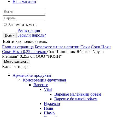
Наш магазин
Запомнить меня
Регистрация
Забыли пароль?
Войти как пользователь:
Главная страница
Безалкогольные напитки
Соки
Соки Ноян
Соки Ноян 0,25 л стекло
Сок Шиповник-Яблоко "Noyan
Premium" 0,25л ст. ООО "НОЯН"
Меню каталога
Каталог товаров
Армянские продукты
Консервация фруктовая
Варенье
Vital
Варенье маленький объем
Варенье большой объем
Иджеван
Ноян
Шамб