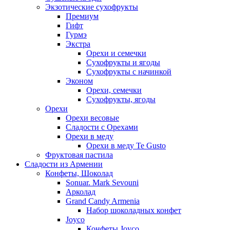
Экзотические сухофрукты
Премиум
Гифт
Гурмэ
Экстра
Орехи и семечки
Сухофрукты и ягоды
Сухофрукты с начинкой
Эконом
Орехи, семечки
Сухофрукты, ягоды
Орехи
Орехи весовые
Сладости с Орехами
Орехи в меду
Орехи в меду Te Gusto
Фруктовая пастила
Сладости из Армении
Конфеты, Шоколад
Sonuar. Mark Sevouni
Арколад
Grand Candy Armenia
Набор шоколадных конфет
Joyco
Конфеты Joyco