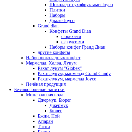
Шоколад с сухофруктами Joyco
Плитки
Наборы
Драже Joyco
Grand dian
Конфеты Grand Dian
с орехами
с фруктами
Наборы конфет Гранд Диан
другие конфеты
Набор шоколадных конфет
Мармелад, Халва, Лукум
Рахат-лукум "Globex"
Рахат-лукум, мармелад Grand Candy
Рахат-лукум, мармелад Joyco
Печёная продукция
Безалкогольные напитки
Минеральная вода
Джермук. Бюрег
Джермук
Бюрег
Бжни. Ной
Апаран
Татни
Гарни