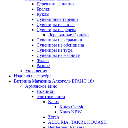
Деревянные панно
Брелки
Куклы
Сувенирные тарелки
Сувениры из гипса
Сувениры из дерева
Деревянные Гранаты
Сувениры из керамики
Сувениры из обсидиана
Сувениры из туфа
Сувениры на магните
Флаги
Разное
Украшения
Изделия из серебра
Витрина Магазина Алкоголь ЕГАИС 18+
Армянское вино
Новинки
Элитные вина
Karas
Karas Classic
Karas NEW
Zorah
ALLURIA. TAKRI. KOUASH
Berdashen. Vankasar