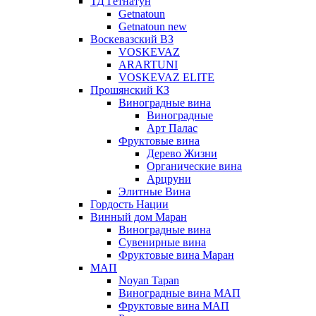
ТД Гетнатун
Getnatoun
Getnatoun new
Воскевазский ВЗ
VOSKEVAZ
ARARTUNI
VOSKEVAZ ELITE
Прошянский КЗ
Виноградные вина
Виноградные
Арт Палас
Фруктовые вина
Дерево Жизни
Органические вина
Арцруни
Элитные Вина
Гордость Нации
Винный дом Маран
Виноградные вина
Сувенирные вина
Фруктовые вина Маран
МАП
Noyan Tapan
Виноградные вина МАП
Фруктовые вина МАП