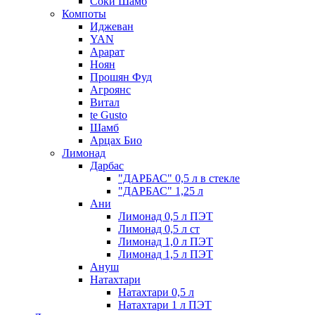
Соки Шамб
Компоты
Иджеван
YAN
Арарат
Ноян
Прошян Фуд
Агроянс
Витал
te Gusto
Шамб
Арцах Био
Лимонад
Дарбас
"ДАРБАС" 0,5 л в стекле
"ДАРБАС" 1,25 л
Ани
Лимонад 0,5 л ПЭТ
Лимонад 0,5 л ст
Лимонад 1,0 л ПЭТ
Лимонад 1,5 л ПЭТ
Ануш
Натахтари
Натахтари 0,5 л
Натахтари 1 л ПЭТ