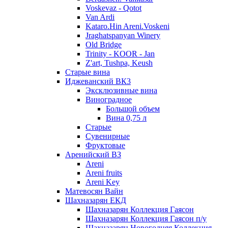
Voskevaz - Qotot
Van Ardi
Kataro.Hin Areni.Voskeni
Jraghatspanyan Winery
Old Bridge
Trinity - KOOR - Jan
Z'art, Tushpa, Keush
Старые вина
Иджеванский ВК3
Эксклюзивные вина
Виноградное
Большой объем
Вина 0,75 л
Старые
Сувенирные
Фруктовые
Аренийский ВЗ
Areni
Areni fruits
Areni Key
Матевосян Вайн
Шахназарян ЕКД
Шахназарян Коллекция Гаясон
Шахназарян Коллекция Гаясон п/у
Шахназарян Новогодняя Коллекция