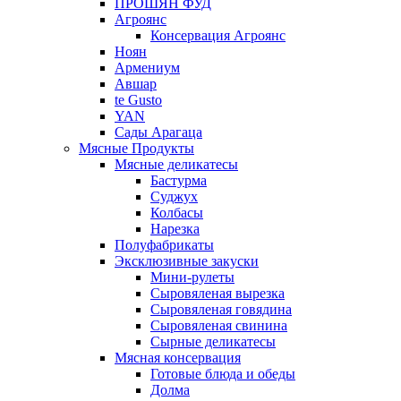
ПРОШЯН ФУД
Агроянс
Консервация Агроянс
Ноян
Армениум
Авшар
te Gusto
YAN
Сады Арагаца
Мясные Продукты
Мясные деликатесы
Бастурма
Суджух
Колбасы
Нарезка
Полуфабрикаты
Эксклюзивные закуски
Мини-рулеты
Сыровяленая вырезка
Сыровяленая говядина
Сыровяленая свинина
Сырные деликатесы
Мясная консервация
Готовые блюда и обеды
Долма