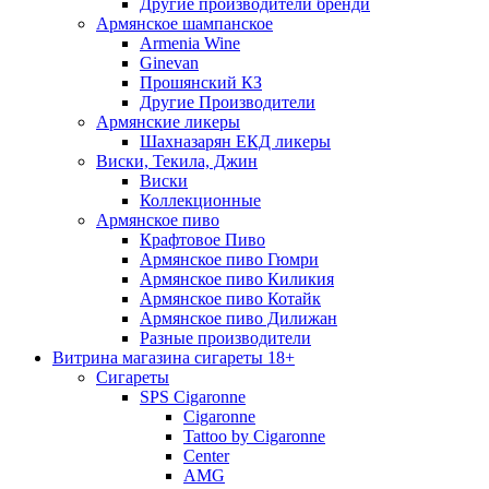
Другие производители бренди
Армянское шампанское
Armenia Wine
Ginevan
Прошянский КЗ
Другие Производители
Армянские ликеры
Шахназарян ЕКД ликеры
Виски, Текила, Джин
Виски
Коллекционные
Армянское пиво
Крафтовое Пиво
Армянское пиво Гюмри
Армянское пиво Киликия
Армянское пиво Котайк
Армянское пиво Дилижан
Разные производители
Витрина магазина сигареты 18+
Cигареты
SPS Cigaronne
Сigaronne
Tattoo by Cigaronne
Center
AMG