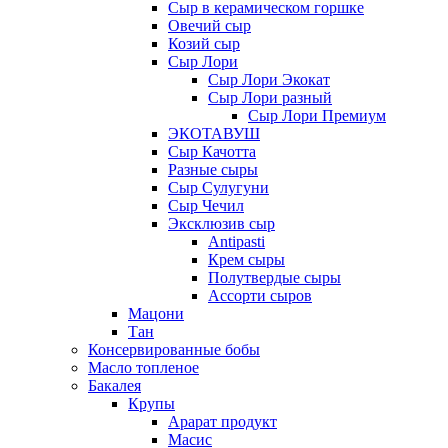
Сыр в керамическом горшке
Овечий сыр
Козий сыр
Сыр Лори
Сыр Лори Экокат
Сыр Лори разный
Сыр Лори Премиум
ЭКОТАВУШ
Сыр Качотта
Разные сыры
Сыр Сулугуни
Сыр Чечил
Эксклюзив сыр
Antipasti
Крем сыры
Полутвердые сыры
Ассорти сыров
Мацони
Тан
Консервированные бобы
Масло топленое
Бакалея
Крупы
Арарат продукт
Масис