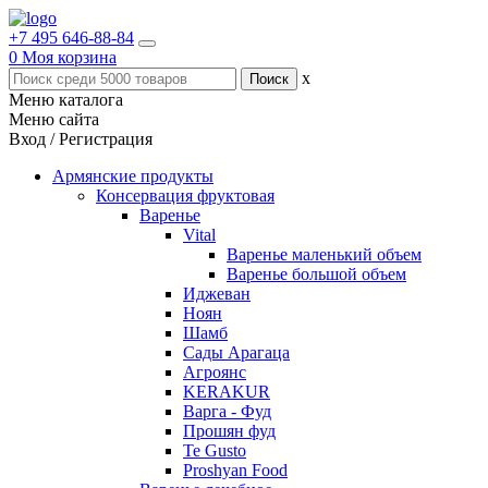
+7 495 646-88-84
0
Моя корзина
x
Меню каталога
Меню сайта
Вход / Регистрация
Армянские продукты
Консервация фруктовая
Варенье
Vital
Варенье маленький объем
Варенье большой объем
Иджеван
Ноян
Шамб
Сады Арагаца
Агроянс
KERAKUR
Варга - Фуд
Прошян фуд
Te Gusto
Proshyan Food