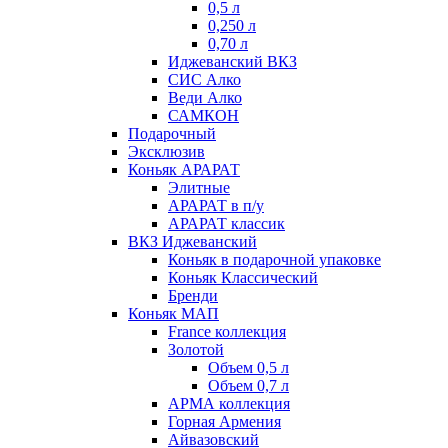
0,5 л
0,250 л
0,70 л
Иджеванский ВКЗ
СИС Алко
Веди Алко
САМКОН
Подарочный
Эксклюзив
Коньяк АРАРАТ
Элитные
АРАРАТ в п/у
АРАРАТ классик
ВКЗ Иджеванский
Коньяк в подарочной упаковке
Коньяк Классический
Бренди
Коньяк МАП
France коллекция
Золотой
Объем 0,5 л
Объем 0,7 л
АРМА коллекция
Горная Армения
Айвазовский