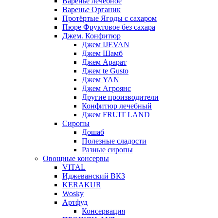
Варенье лечебное
Варенье Органик
Протёртые Ягоды с сахаром
Пюре Фруктовое без сахара
Джем. Конфитюр
Джем IJEVAN
Джем Шамб
Джем Арарат
Джем te Gusto
Джем YAN
Джем Агроянс
Другие производители
Конфитюр лечебный
Джем FRUIT LAND
Сиропы
Дошаб
Полезные сладости
Разные сиропы
Овощные консервы
VITAL
Иджеванский ВКЗ
KERAKUR
Wosky
Артфуд
Консервация