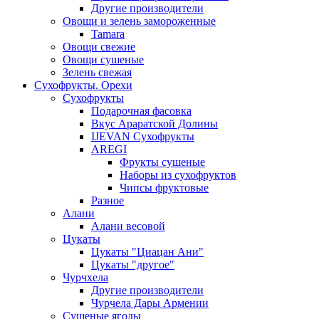
Другие производители
Овощи и зелень замороженные
Tamara
Овощи свежие
Овощи сушеные
Зелень свежая
Сухофрукты. Орехи
Сухофрукты
Подарочная фасовка
Вкус Араратской Долины
IJEVAN Сухофрукты
AREGI
Фрукты сушеные
Наборы из сухофруктов
Чипсы фруктовые
Разное
Алани
Алани весовой
Цукаты
Цукаты "Циацан Ани"
Цукаты "другое"
Чурчхела
Другие производители
Чурчела Дары Армении
Сушеные ягоды