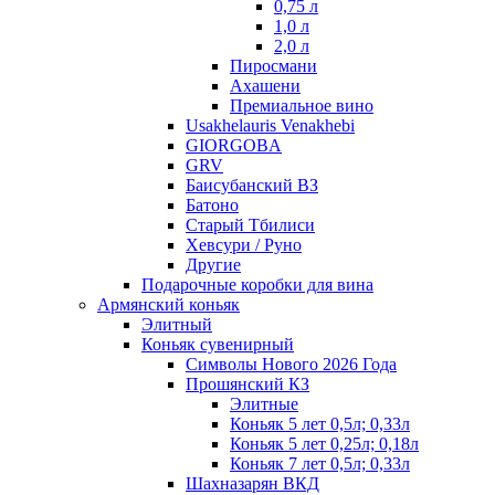
0,75 л
1,0 л
2,0 л
Пиросмани
Ахашени
Премиальное вино
Usakhelauris Venakhebi
GIORGOBA
GRV
Баисубанский ВЗ
Батоно
Старый Тбилиси
Хевсури / Руно
Другие
Подарочные коробки для вина
Армянский коньяк
Элитный
Коньяк сувенирный
Символы Нового 2026 Года
Прошянский КЗ
Элитные
Коньяк 5 лет 0,5л; 0,33л
Коньяк 5 лет 0,25л; 0,18л
Коньяк 7 лет 0,5л; 0,33л
Шахназарян ВКД