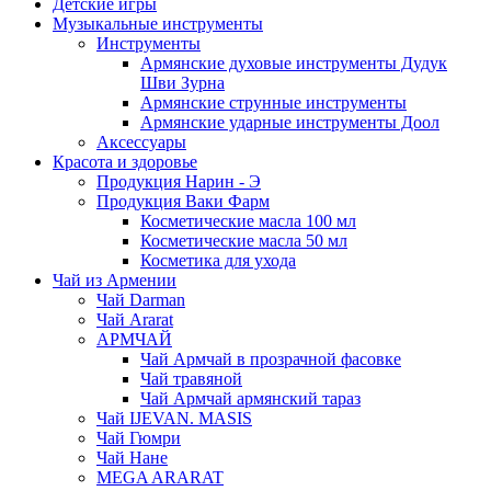
Детские игры
Музыкальные инструменты
Инструменты
Армянские духовые инструменты Дудук
Шви Зурна
Армянские струнные инструменты
Армянские ударные инструменты Доол
Аксессуары
Красота и здоровье
Продукция Нарин - Э
Продукция Ваки Фарм
Косметические масла 100 мл
Косметические масла 50 мл
Косметика для ухода
Чай из Армении
Чай Darman
Чай Ararat
АРМЧАЙ
Чай Армчай в прозрачной фасовке
Чай травяной
Чай Армчай армянский тараз
Чай IJEVAN. MASIS
Чай Гюмри
Чай Нане
MEGA ARARAT