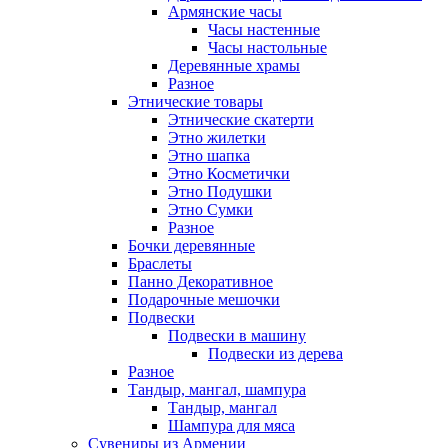
Армянские часы
Часы настенные
Часы настольные
Деревянные храмы
Разное
Этнические товары
Этнические скатерти
Этно жилетки
Этно шапка
Этно Косметички
Этно Подушки
Этно Сумки
Разное
Бочки деревянные
Браслеты
Панно Декоративное
Подарочные мешочки
Подвески
Подвески в машину
Подвески из дерева
Разное
Тандыр, мангал, шампура
Тандыр, мангал
Шампура для мяса
Сувениры из Армении