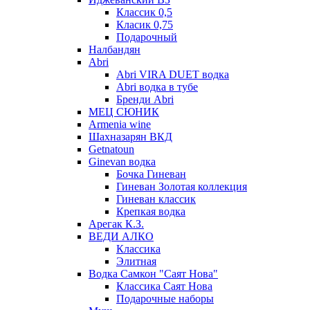
Классик 0,5
Класик 0,75
Подарочный
Налбандян
Abri
Abri VIRA DUET водка
Abri водка в тубе
Бренди Abri
МЕЦ СЮНИК
Armenia wine
Шахназарян ВКД
Getnatoun
Ginevan водка
Бочка Гиневан
Гиневан Золотая коллекция
Гиневан классик
Крепкая водка
Арегак К.З.
ВЕДИ АЛКО
Классика
Элитная
Водка Самкон "Саят Нова"
Классика Саят Нова
Подарочные наборы