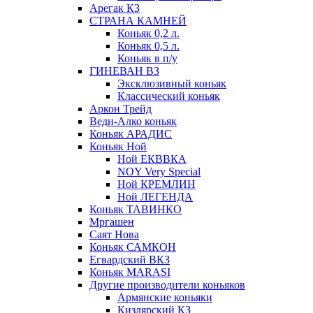
Арегак КЗ
СТРАНА КАМНЕЙ
Коньяк 0,2 л.
Коньяк 0,5 л.
Коньяк в п/у
ГИНЕВАН ВЗ
Эксклюзивный коньяк
Классический коньяк
Аркон Трейд
Веди-Алко коньяк
Коньяк АРАДИС
Коньяк Ной
Ной ЕКВВКА
NOY Very Special
Ной КРЕМЛИН
Ной ЛЕГЕНДА
Коньяк ТАВИНКО
Мргашен
Саят Нова
Коньяк САМКОН
Егвардский ВКЗ
Коньяк MARASI
Другие производители коньяков
Армянские коньяки
Кизлярский КЗ