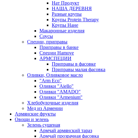
Нат Продукт
НАША ДЕРЕВНЯ
Разные крупы
Крупы Protein Therapy
Крупы Нане
Макаронные изделия
Соусы
Специи, приправы
Приправы в банке
Специи Hamove
АРМСПЕЦИИ
Приправы в фасовке
Приправы малая фасовка
Оливки, Оливковое масло
"Arm Eco"
Оливки "Aiello"
Оливки "AMADO"
Оливки "Armenium"
Хлебобулочные изделия
Мед из Армении
Армянские фрукты
Овощи и зелень
Зелень сушеная
Армчай армянский тараз
Армчай прозрачная фасовка