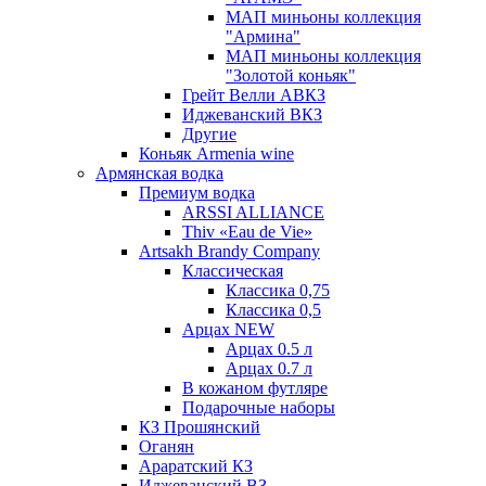
МАП миньоны коллекция
"Армина"
МАП миньоны коллекция
"Золотой коньяк"
Грейт Велли АВКЗ
Иджеванский ВКЗ
Другие
Коньяк Armenia wine
Армянская водка
Премиум водка
ARSSI ALLIANCE
Thiv «Eau de Vie»
Artsakh Brandy Company
Классическая
Классика 0,75
Классика 0,5
Арцах NEW
Арцах 0.5 л
Арцах 0.7 л
В кожаном футляре
Подарочные наборы
КЗ Прошянский
Оганян
Араратский КЗ
Иджеванский ВЗ