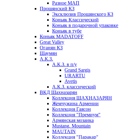
Разное МАП
Прошянский КЗ
Эксклюзив Прошянского КЗ
Коньяк Классический
Коньяк в подарочной упаковке
Коньяк в тубе
Коньяк MADATOFF
Great Valley
Оганян КЗ
Шаумян
А.К.З.
А.К.З. в п/у
Grand Sargis
URARTU
Avetis
А.К.З. классический
ВКД Шахназарян
Коллекция ШАХНАЗАРЯН
Жемчужина Армении
Коллекция Гаясон
Коллекция "Премиум"
Армянская мозаика
Mustang. Mountain
MAUTAIN
Коллекция "Паракар"