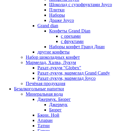
Шоколад с сухофруктами Joyco
Плитки
Наборы
Драже Joyco
Grand dian
Конфеты Grand Dian
с орехами
с фруктами
Наборы конфет Гранд Диан
другие конфеты
Набор шоколадных конфет
Мармелад, Халва, Лукум
Рахат-лукум "Globex"
Рахат-лукум, мармелад Grand Candy
Рахат-лукум, мармелад Joyco
Печёная продукция
Безалкогольные напитки
Минеральная вода
Джермук. Бюрег
Джермук
Бюрег
Бжни. Ной
Апаран
Татни
Гарни