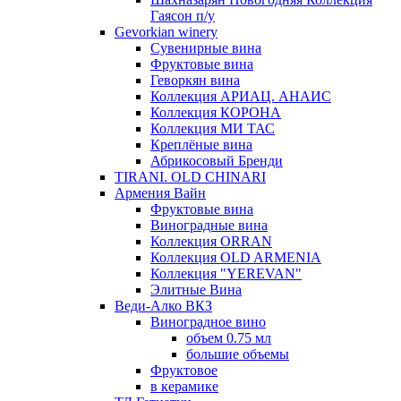
Гаясон п/у
Gevorkian winery
Сувенирные вина
Фруктовые вина
Геворкян вина
Коллекция АРИАЦ. АНАИС
Коллекция КОРОНА
Коллекция МИ ТАС
Креплёные вина
Абрикосовый Бренди
TIRANI. OLD CHINARI
Армения Вайн
Фруктовые вина
Виноградные вина
Коллекция ORRAN
Коллекция OLD ARMENIA
Коллекция "YEREVAN"
Элитные Вина
Веди-Алко ВКЗ
Виноградное вино
объем 0.75 мл
большие объемы
Фруктовое
в керамике