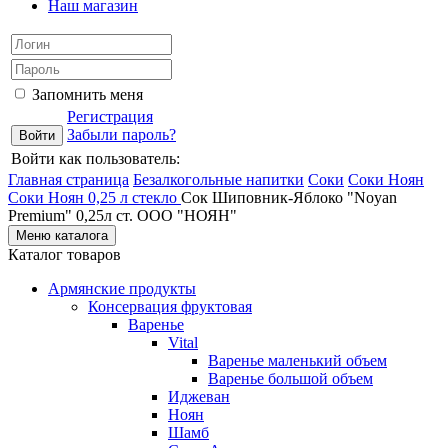
Наш магазин
Запомнить меня
Регистрация
Забыли пароль?
Войти как пользователь:
Главная страница
Безалкогольные напитки
Соки
Соки Ноян
Соки Ноян 0,25 л стекло
Сок Шиповник-Яблоко "Noyan
Premium" 0,25л ст. ООО "НОЯН"
Меню каталога
Каталог товаров
Армянские продукты
Консервация фруктовая
Варенье
Vital
Варенье маленький объем
Варенье большой объем
Иджеван
Ноян
Шамб