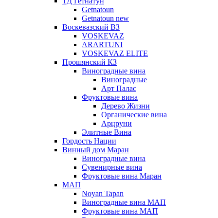
ТД Гетнатун
Getnatoun
Getnatoun new
Воскевазский ВЗ
VOSKEVAZ
ARARTUNI
VOSKEVAZ ELITE
Прошянский КЗ
Виноградные вина
Виноградные
Арт Палас
Фруктовые вина
Дерево Жизни
Органические вина
Арцруни
Элитные Вина
Гордость Нации
Винный дом Маран
Виноградные вина
Сувенирные вина
Фруктовые вина Маран
МАП
Noyan Tapan
Виноградные вина МАП
Фруктовые вина МАП