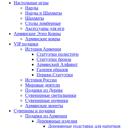
Настольные игры
Нарды
Нарды и Шахматы
Шахматы
Столы ломберные
Аксессуары для игр
Армянские Этно Ковры
Армянские ковры
VIP подарки
История Армении
Статуэтки полистоун
Статуэтки бронза
Армянский Алфавит
Галерея образов
Церкви.Статуэтки
История России
Мировые деятели
Подарки из Дерева
Сувенирные светильники
Сувенирные ночники
Армянские монеты
Сувениры и подарки
Подарки из Армении
Деревянные изделия
Деревянные подставки для напитков