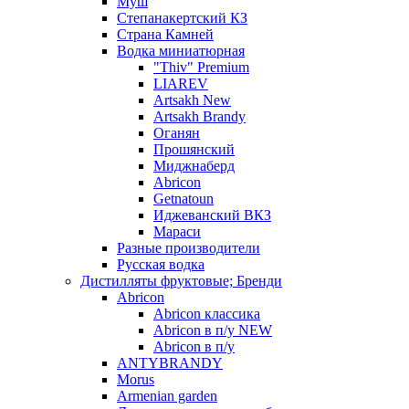
Муш
Степанакертский КЗ
Страна Камней
Водка миниатюрная
"Thiv" Premium
LIAREV
Artsakh New
Artsakh Brandy
Оганян
Прошянский
Миджнаберд
Abricon
Getnatoun
Иджеванский ВКЗ
Мараси
Разные производители
Русская водка
Дистилляты фруктовые; Бренди
Abricon
Abricon классика
Abricon в п/у NEW
Abricon в п/у
ANTYBRANDY
Morus
Armenian garden