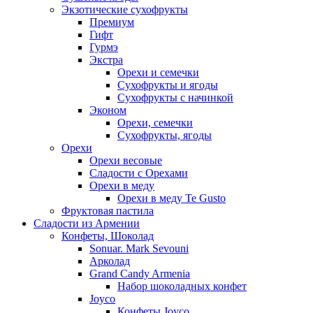
Экзотические сухофрукты
Премиум
Гифт
Гурмэ
Экстра
Орехи и семечки
Сухофрукты и ягоды
Сухофрукты с начинкой
Эконом
Орехи, семечки
Сухофрукты, ягоды
Орехи
Орехи весовые
Сладости с Орехами
Орехи в меду
Орехи в меду Te Gusto
Фруктовая пастила
Сладости из Армении
Конфеты, Шоколад
Sonuar. Mark Sevouni
Арколад
Grand Candy Armenia
Набор шоколадных конфет
Joyco
Конфеты Joyco