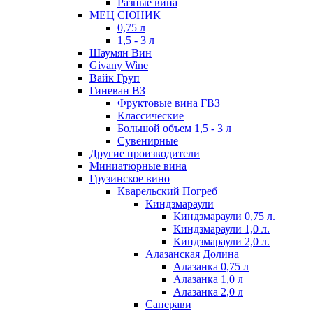
Разные вина
МЕЦ СЮНИК
0,75 л
1,5 - 3 л
Шаумян Вин
Givany Wine
Вайк Груп
Гиневан ВЗ
Фруктовые вина ГВЗ
Классические
Большой объем 1,5 - 3 л
Сувенирные
Другие производители
Миниатюрные вина
Грузинское вино
Кварельский Погреб
Киндзмараули
Киндзмараули 0,75 л.
Киндзмараули 1,0 л.
Киндзмараули 2,0 л.
Алазанская Долина
Алазанка 0,75 л
Алазанка 1,0 л
Алазанка 2,0 л
Саперави