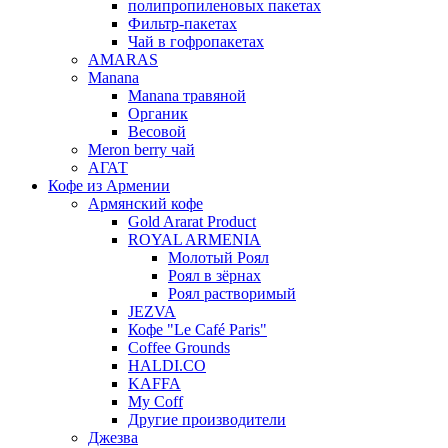
полипропиленовых пакетах
Фильтр-пакетах
Чай в гофропакетах
AMARAS
Manana
Manana травяной
Органик
Весовой
Meron berry чай
АГАТ
Кофе из Армении
Армянский кофе
Gold Ararat Product
ROYAL ARMENIA
Молотый Роял
Роял в зёрнах
Роял растворимый
JEZVA
Кофе "Le Café Paris"
Coffee Grounds
HALDI.CO
KAFFA
My Coff
Другие производители
Джезва