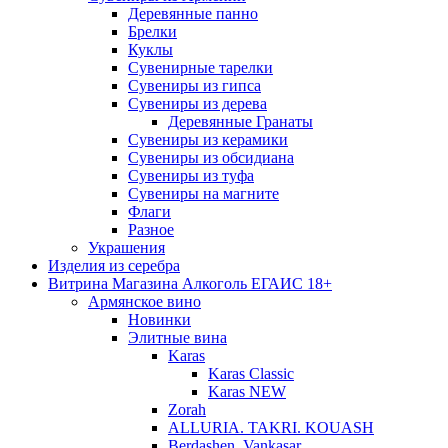
Деревянные панно
Брелки
Куклы
Сувенирные тарелки
Сувениры из гипса
Сувениры из дерева
Деревянные Гранаты
Сувениры из керамики
Сувениры из обсидиана
Сувениры из туфа
Сувениры на магните
Флаги
Разное
Украшения
Изделия из серебра
Витрина Магазина Алкоголь ЕГАИС 18+
Армянское вино
Новинки
Элитные вина
Karas
Karas Classic
Karas NEW
Zorah
ALLURIA. TAKRI. KOUASH
Berdashen. Vankasar