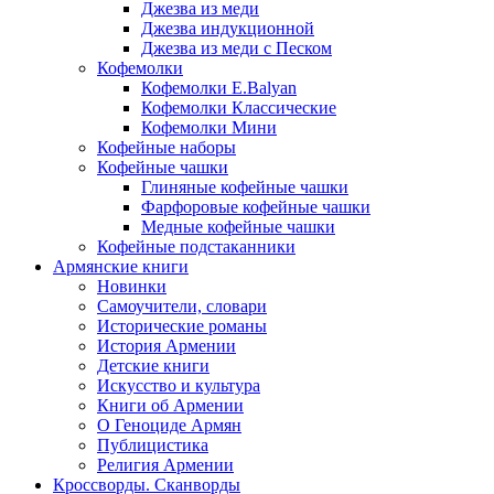
Джезва из меди
Джезва индукционной
Джезва из меди с Песком
Кофемолки
Кофемолки E.Balyan
Кофемолки Классические
Кофемолки Мини
Кофейные наборы
Кофейные чашки
Глиняные кофейные чашки
Фарфоровые кофейные чашки
Медные кофейные чашки
Кофейные подстаканники
Армянские книги
Новинки
Самоучители, словари
Исторические романы
История Армении
Детские книги
Иcкусство и культура
Книги об Армении
О Геноциде Армян
Публицистика
Религия Армении
Кроссворды. Сканворды