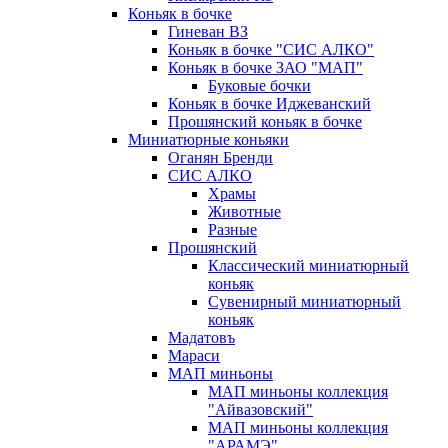
Коньяк в бочке
Гиневан ВЗ
Коньяк в бочке "СИС АЛКО"
Коньяк в бочке ЗАО "МАП"
Буковые бочки
Коньяк в бочке Иджеванский
Прошянский коньяк в бочке
Миниатюрные коньяки
Оганян Бренди
СИС АЛКО
Храмы
Животные
Разные
Прошянский
Классический миниатюрный
коньяк
Сувенирный миниатюрный
коньяк
Мадатовъ
Мараси
МАП миньоны
МАП миньоны коллекция
"Айвазовский"
МАП миньоны коллекция
"АРАМЭ"