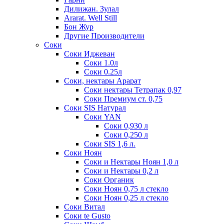
Дилижан. Зулал
Ararat. Well Still
Бон Жур
Другие Производители
Соки
Соки Иджеван
Соки 1.0л
Соки 0.25л
Соки, нектары Арарат
Соки нектары Тетрапак 0,97
Соки Премиум ст. 0,75
Соки SIS Натурал
Соки YAN
Соки 0,930 л
Соки 0,250 л
Соки SIS 1,6 л.
Соки Ноян
Соки и Нектары Ноян 1,0 л
Соки и Нектары 0,2 л
Соки Органик
Соки Ноян 0,75 л стекло
Соки Ноян 0,25 л стекло
Соки Витал
Соки te Gusto