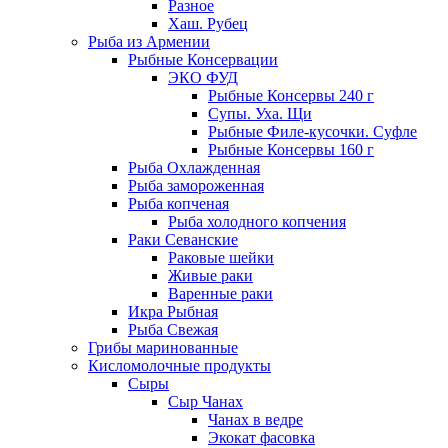
Разное
Хаш. Рубец
Рыба из Армении
Рыбные Консервации
ЭКО ФУД
Рыбные Консервы 240 г
Супы. Уха. Щи
Рыбные Филе-кусочки. Суфле
Рыбные Консервы 160 г
Рыба Охлажденная
Рыба замороженная
Рыба копченая
Рыба холодного копчения
Раки Севанские
Раковые шейки
Живые раки
Варенные раки
Икра Рыбная
Рыба Свежая
Грибы маринованные
Кисломолочные продукты
Сыры
Сыр Чанах
Чанах в ведре
Экокат фасовка