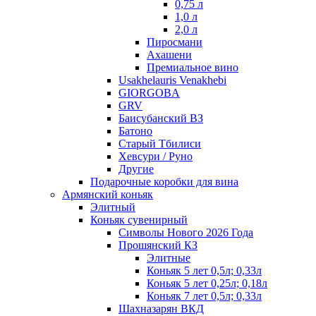
0,75 л
1,0 л
2,0 л
Пиросмани
Ахашени
Премиальное вино
Usakhelauris Venakhebi
GIORGOBA
GRV
Баисубанский ВЗ
Батоно
Старый Тбилиси
Хевсури / Руно
Другие
Подарочные коробки для вина
Армянский коньяк
Элитный
Коньяк сувенирный
Символы Нового 2026 Года
Прошянский КЗ
Элитные
Коньяк 5 лет 0,5л; 0,33л
Коньяк 5 лет 0,25л; 0,18л
Коньяк 7 лет 0,5л; 0,33л
Шахназарян ВКД