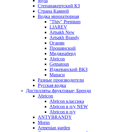
Муш
Степанакертский КЗ
Страна Камней
Водка миниатюрная
"Thiv" Premium
LIAREV
Artsakh New
Artsakh Brandy
Оганян
Прошянский
Миджнаберд
Abricon
Getnatoun
Иджеванский ВКЗ
Мараси
Разные производители
Русская водка
Дистилляты фруктовые; Бренди
Abricon
Abricon классика
Abricon в п/у NEW
Abricon в п/у
ANTYBRANDY
Morus
Armenian garden