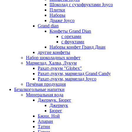
Шоколад с сухофруктами Joyco
Плитки
Наборы
Драже Joyco
Grand dian
Конфеты Grand Dian
с орехами
с фруктами
Наборы конфет Гранд Диан
другие конфеты
Набор шоколадных конфет
Мармелад, Халва, Лукум
Рахат-лукум "Globex"
Рахат-лукум, мармелад Grand Candy
Рахат-лукум, мармелад Joyco
Печёная продукция
Безалкогольные напитки
Минеральная вода
Джермук. Бюрег
Джермук
Бюрег
Бжни. Ной
Апаран
Татни
Гарни