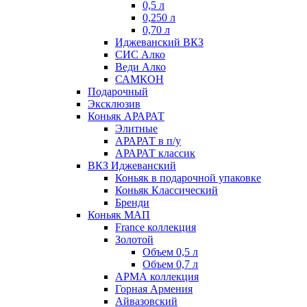
0,5 л
0,250 л
0,70 л
Иджеванский ВКЗ
СИС Алко
Веди Алко
САМКОН
Подарочный
Эксклюзив
Коньяк АРАРАТ
Элитные
АРАРАТ в п/у
АРАРАТ классик
ВКЗ Иджеванский
Коньяк в подарочной упаковке
Коньяк Классический
Бренди
Коньяк МАП
France коллекция
Золотой
Объем 0,5 л
Объем 0,7 л
АРМА коллекция
Горная Армения
Айвазовский