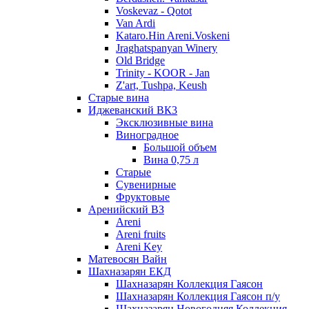
Voskevaz - Qotot
Van Ardi
Kataro.Hin Areni.Voskeni
Jraghatspanyan Winery
Old Bridge
Trinity - KOOR - Jan
Z'art, Tushpa, Keush
Старые вина
Иджеванский ВК3
Эксклюзивные вина
Виноградное
Большой объем
Вина 0,75 л
Старые
Сувенирные
Фруктовые
Аренийский ВЗ
Areni
Areni fruits
Areni Key
Матевосян Вайн
Шахназарян ЕКД
Шахназарян Коллекция Гаясон
Шахназарян Коллекция Гаясон п/у
Шахназарян Новогодняя Коллекция