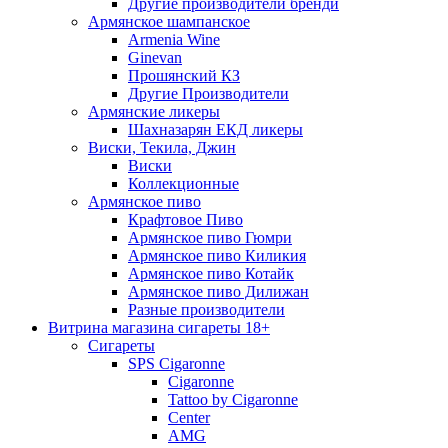
Другие производители бренди
Армянское шампанское
Armenia Wine
Ginevan
Прошянский КЗ
Другие Производители
Армянские ликеры
Шахназарян ЕКД ликеры
Виски, Текила, Джин
Виски
Коллекционные
Армянское пиво
Крафтовое Пиво
Армянское пиво Гюмри
Армянское пиво Киликия
Армянское пиво Котайк
Армянское пиво Дилижан
Разные производители
Витрина магазина сигареты 18+
Cигареты
SPS Cigaronne
Сigaronne
Tattoo by Cigaronne
Center
AMG