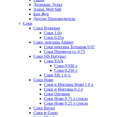
Дилижан. Зулал
Ararat. Well Still
Бон Жур
Другие Производители
Соки
Соки Иджеван
Соки 1.0л
Соки 0.25л
Соки, нектары Арарат
Соки нектары Тетрапак 0,97
Соки Премиум ст. 0,75
Соки SIS Натурал
Соки YAN
Соки 0,930 л
Соки 0,250 л
Соки SIS 1,6 л.
Соки Ноян
Соки и Нектары Ноян 1,0 л
Соки и Нектары 0,2 л
Соки Органик
Соки Ноян 0,75 л стекло
Соки Ноян 0,25 л стекло
Соки Витал
Соки te Gusto