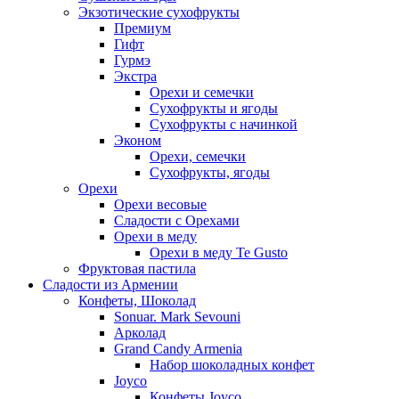
Экзотические сухофрукты
Премиум
Гифт
Гурмэ
Экстра
Орехи и семечки
Сухофрукты и ягоды
Сухофрукты с начинкой
Эконом
Орехи, семечки
Сухофрукты, ягоды
Орехи
Орехи весовые
Сладости с Орехами
Орехи в меду
Орехи в меду Te Gusto
Фруктовая пастила
Сладости из Армении
Конфеты, Шоколад
Sonuar. Mark Sevouni
Арколад
Grand Candy Armenia
Набор шоколадных конфет
Joyco
Конфеты Joyco