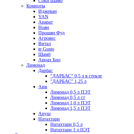
Соки Шамб
Компоты
Иджеван
YAN
Арарат
Ноян
Прошян Фуд
Агроянс
Витал
te Gusto
Шамб
Арцах Био
Лимонад
Дарбас
"ДАРБАС" 0,5 л в стекле
"ДАРБАС" 1,25 л
Ани
Лимонад 0,5 л ПЭТ
Лимонад 0,5 л ст
Лимонад 1,0 л ПЭТ
Лимонад 1,5 л ПЭТ
Ануш
Натахтари
Натахтари 0,5 л
Натахтари 1 л ПЭТ