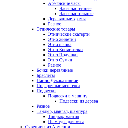
Армянские часы
Часы настенные
Часы настольные
Деревянные храмы
Разное
Этнические товары
Этнические скатерти
Этно жилетки
Этно шапка
Этно Косметички
Этно Подушки
Этно Сумки
Разное
Бочки деревянные
Браслеты
Панно Декоративное
Подарочные мешочки
Подвески
Подвески в машину
Подвески из дерева
Разное
Тандыр, мангал, шампура
Тандыр, мангал
Шампура для мяса
Сувениры из Армении