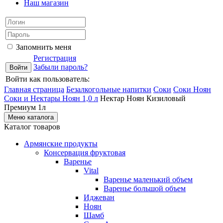
Наш магазин
Запомнить меня
Регистрация
Забыли пароль?
Войти как пользователь:
Главная страница
Безалкогольные напитки
Соки
Соки Ноян
Соки и Нектары Ноян 1,0 л
Нектар Ноян Кизиловый
Премиум 1л
Меню каталога
Каталог товаров
Армянские продукты
Консервация фруктовая
Варенье
Vital
Варенье маленький объем
Варенье большой объем
Иджеван
Ноян
Шамб