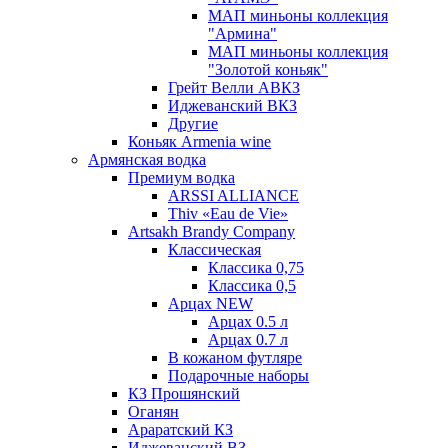
МАП миньоны коллекция
"Армина"
МАП миньоны коллекция
"Золотой коньяк"
Грейт Велли АВКЗ
Иджеванский ВКЗ
Другие
Коньяк Armenia wine
Армянская водка
Премиум водка
ARSSI ALLIANCE
Thiv «Eau de Vie»
Artsakh Brandy Company
Классическая
Классика 0,75
Классика 0,5
Арцах NEW
Арцах 0.5 л
Арцах 0.7 л
В кожаном футляре
Подарочные наборы
КЗ Прошянский
Оганян
Араратский КЗ
Иджеванский ВЗ