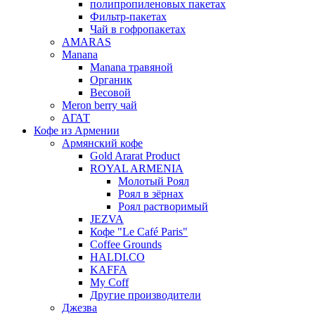
полипропиленовых пакетах
Фильтр-пакетах
Чай в гофропакетах
AMARAS
Manana
Manana травяной
Органик
Весовой
Meron berry чай
АГАТ
Кофе из Армении
Армянский кофе
Gold Ararat Product
ROYAL ARMENIA
Молотый Роял
Роял в зёрнах
Роял растворимый
JEZVA
Кофе "Le Café Paris"
Coffee Grounds
HALDI.CO
KAFFA
My Coff
Другие производители
Джезва