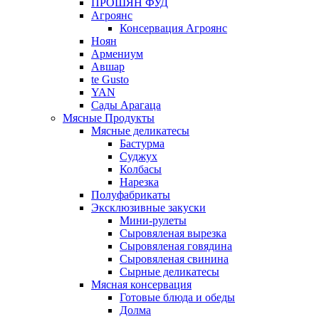
ПРОШЯН ФУД
Агроянс
Консервация Агроянс
Ноян
Армениум
Авшар
te Gusto
YAN
Сады Арагаца
Мясные Продукты
Мясные деликатесы
Бастурма
Суджух
Колбасы
Нарезка
Полуфабрикаты
Эксклюзивные закуски
Мини-рулеты
Сыровяленая вырезка
Сыровяленая говядина
Сыровяленая свинина
Сырные деликатесы
Мясная консервация
Готовые блюда и обеды
Долма