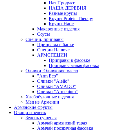
Нат Продукт
НАША ДЕРЕВНЯ
Разные крупы
Крупы Protein Therapy
Крупы Нане
Макаронные изделия
Соусы
Специи, приправы
Приправы в банке
Специи Hamove
АРМСПЕЦИИ
Приправы в фасовке
Приправы малая фасовка
Оливки, Оливковое масло
"Arm Eco"
Оливки "Aiello"
Оливки "AMADO"
Оливки "Armenium"
Хлебобулочные изделия
Мед из Армении
Армянские фрукты
Овощи и зелень
Зелень сушеная
Армчай армянский тараз
Армчай прозрачная фасовка