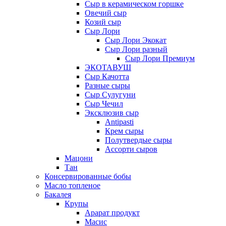
Сыр в керамическом горшке
Овечий сыр
Козий сыр
Сыр Лори
Сыр Лори Экокат
Сыр Лори разный
Сыр Лори Премиум
ЭКОТАВУШ
Сыр Качотта
Разные сыры
Сыр Сулугуни
Сыр Чечил
Эксклюзив сыр
Antipasti
Крем сыры
Полутвердые сыры
Ассорти сыров
Мацони
Тан
Консервированные бобы
Масло топленое
Бакалея
Крупы
Арарат продукт
Масис