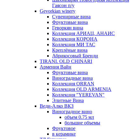
Гаясон п/у
Gevorkian winery
Сувенирные вина
Фруктовые вина
Геворкян вина
Коллекция АРИАЦ. АНАИС
Коллекция КОРОНА
Коллекция МИ ТАС
Креплёные вина
Абрикосовый Бренди
TIRANI. OLD CHINARI
Армения Вайн
Фруктовые вина
Виноградные вина
Коллекция ORRAN
Коллекция OLD ARMENIA
Коллекция "YEREVAN"
Элитные Вина
Веди-Алко ВКЗ
Виноградное вино
объем 0.75 мл
большие объемы
Фруктовое
в керамике