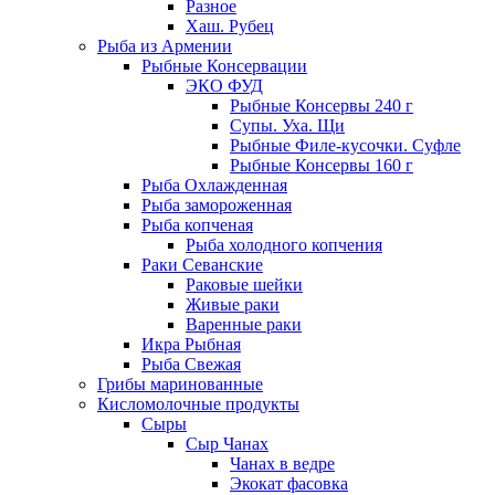
Разное
Хаш. Рубец
Рыба из Армении
Рыбные Консервации
ЭКО ФУД
Рыбные Консервы 240 г
Супы. Уха. Щи
Рыбные Филе-кусочки. Суфле
Рыбные Консервы 160 г
Рыба Охлажденная
Рыба замороженная
Рыба копченая
Рыба холодного копчения
Раки Севанские
Раковые шейки
Живые раки
Варенные раки
Икра Рыбная
Рыба Свежая
Грибы маринованные
Кисломолочные продукты
Сыры
Сыр Чанах
Чанах в ведре
Экокат фасовка