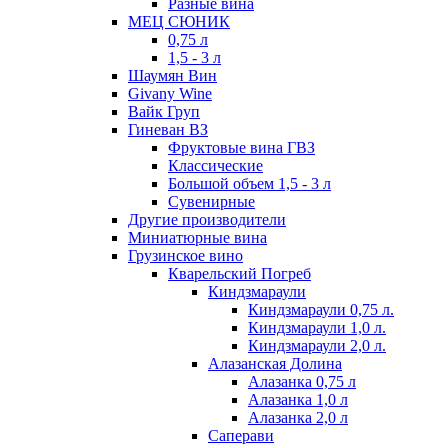
Разные вина
МЕЦ СЮНИК
0,75 л
1,5 - 3 л
Шаумян Вин
Givany Wine
Вайк Груп
Гиневан ВЗ
Фруктовые вина ГВЗ
Классические
Большой объем 1,5 - 3 л
Сувенирные
Другие производители
Миниатюрные вина
Грузинское вино
Кварельский Погреб
Киндзмараули
Киндзмараули 0,75 л.
Киндзмараули 1,0 л.
Киндзмараули 2,0 л.
Алазанская Долина
Алазанка 0,75 л
Алазанка 1,0 л
Алазанка 2,0 л
Саперави