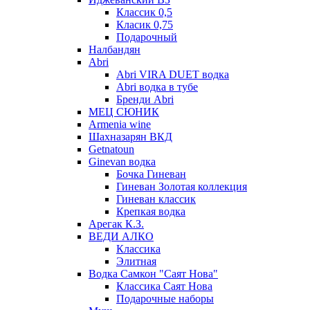
Классик 0,5
Класик 0,75
Подарочный
Налбандян
Abri
Abri VIRA DUET водка
Abri водка в тубе
Бренди Abri
МЕЦ СЮНИК
Armenia wine
Шахназарян ВКД
Getnatoun
Ginevan водка
Бочка Гиневан
Гиневан Золотая коллекция
Гиневан классик
Крепкая водка
Арегак К.З.
ВЕДИ АЛКО
Классика
Элитная
Водка Самкон "Саят Нова"
Классика Саят Нова
Подарочные наборы