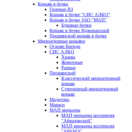
Коньяк в бочке
Гиневан ВЗ
Коньяк в бочке "СИС АЛКО"
Коньяк в бочке ЗАО "МАП"
Буковые бочки
Коньяк в бочке Иджеванский
Прошянский коньяк в бочке
Миниатюрные коньяки
Оганян Бренди
СИС АЛКО
Храмы
Животные
Разные
Прошянский
Классический миниатюрный
коньяк
Сувенирный миниатюрный
коньяк
Мадатовъ
Мараси
МАП миньоны
МАП миньоны коллекция
"Айвазовский"
МАП миньоны коллекция
"АРАМЭ"