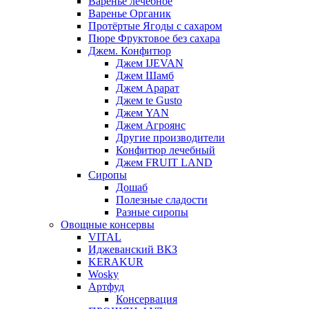
Варенье лечебное
Варенье Органик
Протёртые Ягоды с сахаром
Пюре Фруктовое без сахара
Джем. Конфитюр
Джем IJEVAN
Джем Шамб
Джем Арарат
Джем te Gusto
Джем YAN
Джем Агроянс
Другие производители
Конфитюр лечебный
Джем FRUIT LAND
Сиропы
Дошаб
Полезные сладости
Разные сиропы
Овощные консервы
VITAL
Иджеванский ВКЗ
KERAKUR
Wosky
Артфуд
Консервация