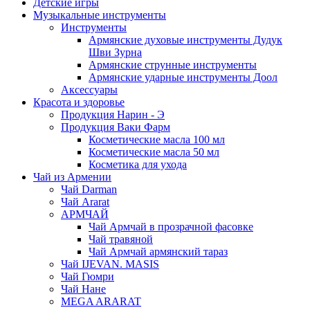
Детские игры
Музыкальные инструменты
Инструменты
Армянские духовые инструменты Дудук
Шви Зурна
Армянские струнные инструменты
Армянские ударные инструменты Доол
Аксессуары
Красота и здоровье
Продукция Нарин - Э
Продукция Ваки Фарм
Косметические масла 100 мл
Косметические масла 50 мл
Косметика для ухода
Чай из Армении
Чай Darman
Чай Ararat
АРМЧАЙ
Чай Армчай в прозрачной фасовке
Чай травяной
Чай Армчай армянский тараз
Чай IJEVAN. MASIS
Чай Гюмри
Чай Нане
MEGA ARARAT