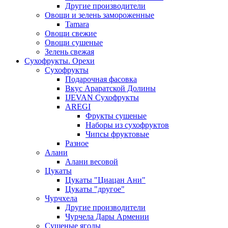
Другие производители
Овощи и зелень замороженные
Tamara
Овощи свежие
Овощи сушеные
Зелень свежая
Сухофрукты. Орехи
Сухофрукты
Подарочная фасовка
Вкус Араратской Долины
IJEVAN Сухофрукты
AREGI
Фрукты сушеные
Наборы из сухофруктов
Чипсы фруктовые
Разное
Алани
Алани весовой
Цукаты
Цукаты "Циацан Ани"
Цукаты "другое"
Чурчхела
Другие производители
Чурчела Дары Армении
Сушеные ягоды