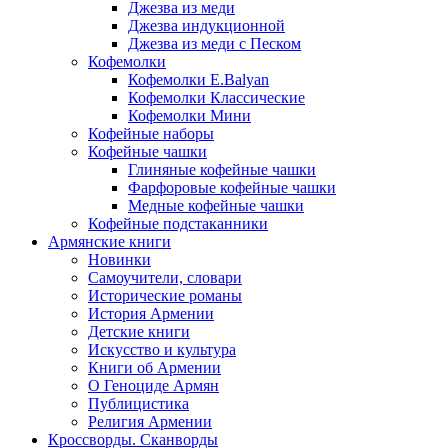
Джезва из меди
Джезва индукционной
Джезва из меди с Песком
Кофемолки
Кофемолки E.Balyan
Кофемолки Классические
Кофемолки Мини
Кофейные наборы
Кофейные чашки
Глиняные кофейные чашки
Фарфоровые кофейные чашки
Медные кофейные чашки
Кофейные подстаканники
Армянские книги
Новинки
Самоучители, словари
Исторические романы
История Армении
Детские книги
Иcкусство и культура
Книги об Армении
О Геноциде Армян
Публицистика
Религия Армении
Кроссворды. Сканворды