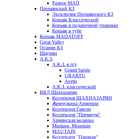
Разное МАП
Прошянский КЗ
Эксклюзив Прошянского КЗ
Коньяк Классический
Коньяк в подарочной упаковке
Коньяк в тубе
Коньяк MADATOFF
Great Valley
Оганян КЗ
Шаумян
А.К.З.
А.К.З. в п/у
Grand Sargis
URARTU
Avetis
А.К.З. классический
ВКД Шахназарян
Коллекция ШАХНАЗАРЯН
Жемчужина Армении
Коллекция Гаясон
Коллекция "Премиум"
Армянская мозаика
Mustang. Mountain
MAUTAIN
Коллекция "Паракар"