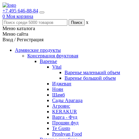
+7 495 646-88-84
0
Моя корзина
x
Меню каталога
Меню сайта
Вход / Регистрация
Армянские продукты
Консервация фруктовая
Варенье
Vital
Варенье маленький объем
Варенье большой объем
Иджеван
Ноян
Шамб
Сады Арагаца
Агроянс
KERAKUR
Варга - Фуд
Прошян фуд
Te Gusto
Proshyan Food