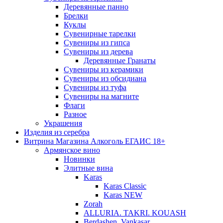
Деревянные панно
Брелки
Куклы
Сувенирные тарелки
Сувениры из гипса
Сувениры из дерева
Деревянные Гранаты
Сувениры из керамики
Сувениры из обсидиана
Сувениры из туфа
Сувениры на магните
Флаги
Разное
Украшения
Изделия из серебра
Витрина Магазина Алкоголь ЕГАИС 18+
Армянское вино
Новинки
Элитные вина
Karas
Karas Classic
Karas NEW
Zorah
ALLURIA. TAKRI. KOUASH
Berdashen. Vankasar