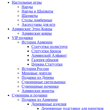
Настольные игры
Нарды
Нарды и Шахматы
Шахматы
Столы ломберные
Аксессуары для игр
Армянские Этно Ковры
Армянские ковры
VIP подарки
История Армении
Статуэтки полистоун
Статуэтки бронза
Армянский Алфавит
Галерея образов
Церкви.Статуэтки
История России
Мировые деятели
Подарки из Дерева
Сувенирные светильники
Сувенирные ночники
Армянские монеты
Сувениры и подарки
Подарки из Армении
Деревянные изделия
Деревянные подставки для напитков