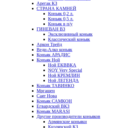
Арегак КЗ
СТРАНА КАМНЕЙ
Коньяк 0,2 л.
Коньяк 0,5 л.
Коньяк в п/у
ГИНЕВАН ВЗ
Эксклюзивный коньяк
Классический коньяк
Аркон Трейд
Веди-Алко коньяк
Коньяк АРАДИС
Коньяк Ной
Ной ЕКВВКА
NOY Very Special
Ной КРЕМЛИН
Ной ЛЕГЕНДА
Коньяк ТАВИНКО
Мргашен
Саят Нова
Коньяк САМКОН
Егвардский ВКЗ
Коньяк MARASI
Другие производители коньяков
Армянские коньяки
Кизлярский КЗ