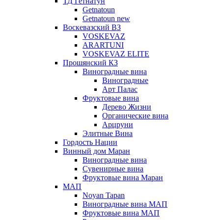
ТД Гетнатун
Getnatoun
Getnatoun new
Воскевазский ВЗ
VOSKEVAZ
ARARTUNI
VOSKEVAZ ELITE
Прошянский КЗ
Виноградные вина
Виноградные
Арт Палас
Фруктовые вина
Дерево Жизни
Органические вина
Арцруни
Элитные Вина
Гордость Нации
Винный дом Маран
Виноградные вина
Сувенирные вина
Фруктовые вина Маран
МАП
Noyan Tapan
Виноградные вина МАП
Фруктовые вина МАП