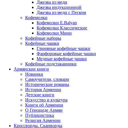
Джезва из меди
Джезва индукционной
Джезва из меди с Песком
Кофемолки
Кофемолки E.Balyan
Кофемолки Классические
Кофемолки Мини
Кофейные наборы
Кофейные чашки
Глиняные кофейные чашки
Фарфоровые кофейные чашки
Медные кофейные чашки
Кофейные подстаканники
Армянские книги
Новинки
Самоучители, словари
Исторические романы
История Армении
Детские книги
Иcкусство и культура
Книги об Армении
О Геноциде Армян
Публицистика
Религия Армении
Кроссворды. Сканворды