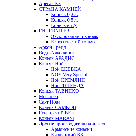
Арегак КЗ
СТРАНА КАМНЕЙ
Коньяк 0,2 л.
Коньяк 0,5 л.
Коньяк в п/у
ГИНЕВАН ВЗ
Эксклюзивный коньяк
Классический коньяк
Аркон Трейд
Веди-Алко коньяк
Коньяк АРАДИС
Коньяк Ной
Ной ЕКВВКА
NOY Very Special
Ной КРЕМЛИН
Ной ЛЕГЕНДА
Коньяк ТАВИНКО
Мргашен
Саят Нова
Коньяк САМКОН
Егвардский ВКЗ
Коньяк MARASI
Другие производители коньяков
Армянские коньяки
Кизлярский КЗ