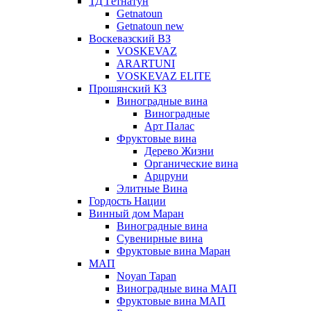
ТД Гетнатун
Getnatoun
Getnatoun new
Воскевазский ВЗ
VOSKEVAZ
ARARTUNI
VOSKEVAZ ELITE
Прошянский КЗ
Виноградные вина
Виноградные
Арт Палас
Фруктовые вина
Дерево Жизни
Органические вина
Арцруни
Элитные Вина
Гордость Нации
Винный дом Маран
Виноградные вина
Сувенирные вина
Фруктовые вина Маран
МАП
Noyan Tapan
Виноградные вина МАП
Фруктовые вина МАП