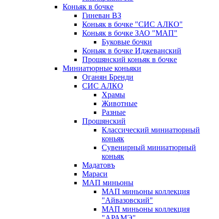
Коньяк в бочке
Гиневан ВЗ
Коньяк в бочке "СИС АЛКО"
Коньяк в бочке ЗАО "МАП"
Буковые бочки
Коньяк в бочке Иджеванский
Прошянский коньяк в бочке
Миниатюрные коньяки
Оганян Бренди
СИС АЛКО
Храмы
Животные
Разные
Прошянский
Классический миниатюрный
коньяк
Сувенирный миниатюрный
коньяк
Мадатовъ
Мараси
МАП миньоны
МАП миньоны коллекция
"Айвазовский"
МАП миньоны коллекция
"АРАМЭ"