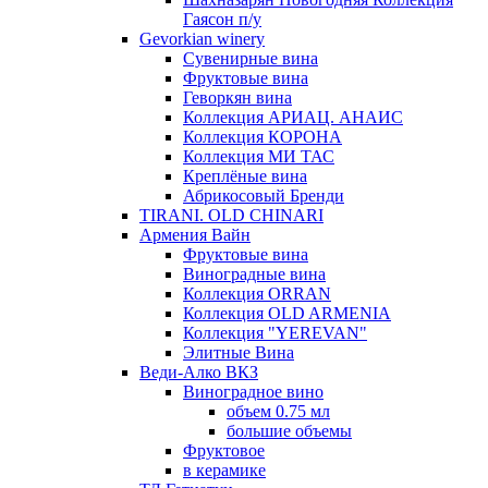
Гаясон п/у
Gevorkian winery
Сувенирные вина
Фруктовые вина
Геворкян вина
Коллекция АРИАЦ. АНАИС
Коллекция КОРОНА
Коллекция МИ ТАС
Креплёные вина
Абрикосовый Бренди
TIRANI. OLD CHINARI
Армения Вайн
Фруктовые вина
Виноградные вина
Коллекция ORRAN
Коллекция OLD ARMENIA
Коллекция "YEREVAN"
Элитные Вина
Веди-Алко ВКЗ
Виноградное вино
объем 0.75 мл
большие объемы
Фруктовое
в керамике