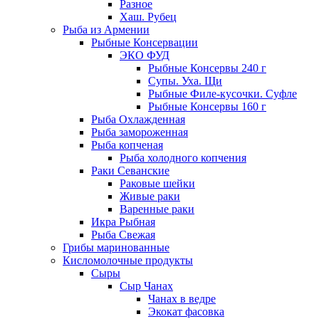
Разное
Хаш. Рубец
Рыба из Армении
Рыбные Консервации
ЭКО ФУД
Рыбные Консервы 240 г
Супы. Уха. Щи
Рыбные Филе-кусочки. Суфле
Рыбные Консервы 160 г
Рыба Охлажденная
Рыба замороженная
Рыба копченая
Рыба холодного копчения
Раки Севанские
Раковые шейки
Живые раки
Варенные раки
Икра Рыбная
Рыба Свежая
Грибы маринованные
Кисломолочные продукты
Сыры
Сыр Чанах
Чанах в ведре
Экокат фасовка