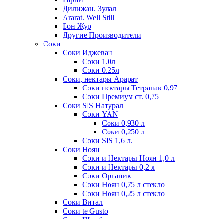
Дилижан. Зулал
Ararat. Well Still
Бон Жур
Другие Производители
Соки
Соки Иджеван
Соки 1.0л
Соки 0.25л
Соки, нектары Арарат
Соки нектары Тетрапак 0,97
Соки Премиум ст. 0,75
Соки SIS Натурал
Соки YAN
Соки 0,930 л
Соки 0,250 л
Соки SIS 1,6 л.
Соки Ноян
Соки и Нектары Ноян 1,0 л
Соки и Нектары 0,2 л
Соки Органик
Соки Ноян 0,75 л стекло
Соки Ноян 0,25 л стекло
Соки Витал
Соки te Gusto