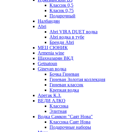
Классик 0,5
Класик 0,75
Подарочный
Налбандян
Abri
Abri VIRA DUET водка
Abri водка в тубе
Бренди Abri
МЕЦ СЮНИК
Armenia wine
Шахназарян ВКД
Getnatoun
Ginevan водка
Бочка Гиневан
Гиневан Золотая коллекция
Гиневан классик
Крепкая водка
Арегак К.З.
ВЕДИ АЛКО
Классика
Элитная
Водка Самкон "Саят Нова"
Классика Саят Нова
Подарочные наборы