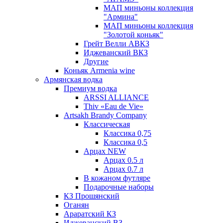
МАП миньоны коллекция
"Армина"
МАП миньоны коллекция
"Золотой коньяк"
Грейт Велли АВКЗ
Иджеванский ВКЗ
Другие
Коньяк Armenia wine
Армянская водка
Премиум водка
ARSSI ALLIANCE
Thiv «Eau de Vie»
Artsakh Brandy Company
Классическая
Классика 0,75
Классика 0,5
Арцах NEW
Арцах 0.5 л
Арцах 0.7 л
В кожаном футляре
Подарочные наборы
КЗ Прошянский
Оганян
Араратский КЗ
Иджеванский ВЗ