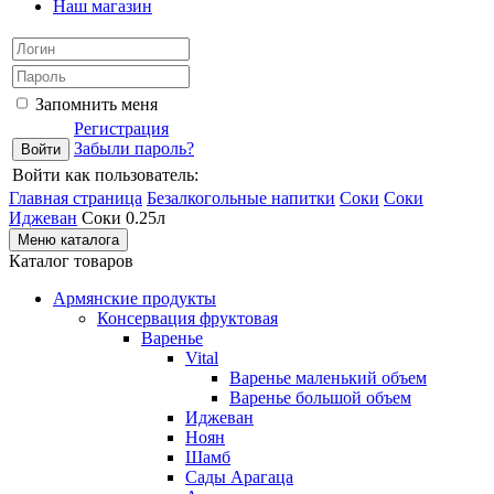
Наш магазин
Запомнить меня
Регистрация
Забыли пароль?
Войти как пользователь:
Главная страница
Безалкогольные напитки
Соки
Соки
Иджеван
Соки 0.25л
Меню каталога
Каталог товаров
Армянские продукты
Консервация фруктовая
Варенье
Vital
Варенье маленький объем
Варенье большой объем
Иджеван
Ноян
Шамб
Сады Арагаца