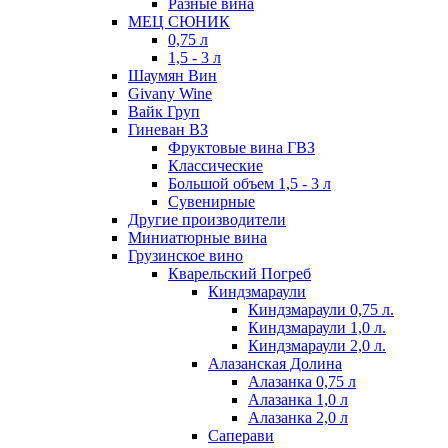
Разные вина
МЕЦ СЮНИК
0,75 л
1,5 - 3 л
Шаумян Вин
Givany Wine
Вайк Груп
Гиневан ВЗ
Фруктовые вина ГВЗ
Классические
Большой объем 1,5 - 3 л
Сувенирные
Другие производители
Миниатюрные вина
Грузинское вино
Кварельский Погреб
Киндзмараули
Киндзмараули 0,75 л.
Киндзмараули 1,0 л.
Киндзмараули 2,0 л.
Алазанская Долина
Алазанка 0,75 л
Алазанка 1,0 л
Алазанка 2,0 л
Саперави