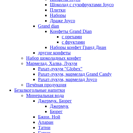
Шоколад с сухофруктами Joyco
Плитки
Наборы
Драже Joyco
Grand dian
Конфеты Grand Dian
с орехами
с фруктами
Наборы конфет Гранд Диан
другие конфеты
Набор шоколадных конфет
Мармелад, Халва, Лукум
Рахат-лукум "Globex"
Рахат-лукум, мармелад Grand Candy
Рахат-лукум, мармелад Joyco
Печёная продукция
Безалкогольные напитки
Минеральная вода
Джермук. Бюрег
Джермук
Бюрег
Бжни. Ной
Апаран
Татни
Гарни