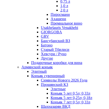
0,75 л
1,0 л
2,0 л
Пиросмани
Ахашени
Премиальное вино
Usakhelauris Venakhebi
GIORGOBA
GRV
Баисубанский ВЗ
Батоно
Старый Тбилиси
Хевсури / Руно
Другие
Подарочные коробки для вина
Армянский коньяк
Элитный
Коньяк сувенирный
Символы Нового 2026 Года
Прошянский КЗ
Элитные
Коньяк 5 лет 0,5л; 0,33л
Коньяк 5 лет 0,25л; 0,18л
Коньяк 7 лет 0,5л; 0,33л
Шахназарян ВКД