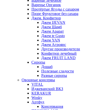
Варенье лечебное
Варенье Органик
Протёртые Ягоды с сахаром
Пюре Фруктовое без сахара
Джем. Конфитюр
Джем IJEVAN
Джем Шамб
Джем Арарат
Джем te Gusto
Джем YAN
Джем Агроянс
Другие производители
Конфитюр лечебный
Джем FRUIT LAND
Сиропы
Дошаб
Полезные сладости
Разные сиропы
Овощные консервы
VITAL
Иджеванский ВКЗ
KERAKUR
Wosky
Артфуд
Консервация