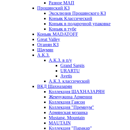
Разное МАП
Прошянский КЗ
Эксклюзив Прошянского КЗ
Коньяк Классический
Коньяк в подарочной упаковке
Коньяк в тубе
Коньяк MADATOFF
Great Valley
Оганян КЗ
Шаумян
А.К.З.
А.К.З. в п/у
Grand Sargis
URARTU
Avetis
А.К.З. классический
ВКД Шахназарян
Коллекция ШАХНАЗАРЯН
Жемчужина Армении
Коллекция Гаясон
Коллекция "Премиум"
Армянская мозаика
Mustang. Mountain
MAUTAIN
Коллекция "Паракар"