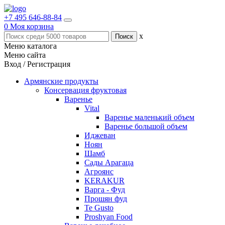
+7 495 646-88-84
0
Моя корзина
x
Меню каталога
Меню сайта
Вход / Регистрация
Армянские продукты
Консервация фруктовая
Варенье
Vital
Варенье маленький объем
Варенье большой объем
Иджеван
Ноян
Шамб
Сады Арагаца
Агроянс
KERAKUR
Варга - Фуд
Прошян фуд
Te Gusto
Proshyan Food