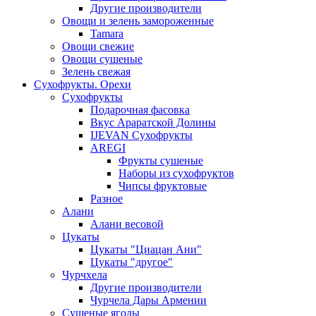
Другие производители
Овощи и зелень замороженные
Tamara
Овощи свежие
Овощи сушеные
Зелень свежая
Сухофрукты. Орехи
Сухофрукты
Подарочная фасовка
Вкус Араратской Долины
IJEVAN Сухофрукты
AREGI
Фрукты сушеные
Наборы из сухофруктов
Чипсы фруктовые
Разное
Алани
Алани весовой
Цукаты
Цукаты "Циацан Ани"
Цукаты "другое"
Чурчхела
Другие производители
Чурчела Дары Армении
Сушеные ягоды