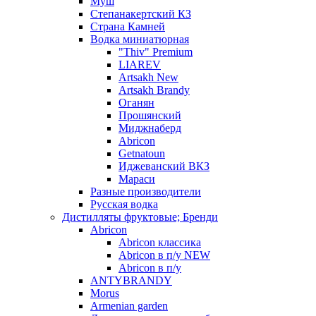
Муш
Степанакертский КЗ
Страна Камней
Водка миниатюрная
"Thiv" Premium
LIAREV
Artsakh New
Artsakh Brandy
Оганян
Прошянский
Миджнаберд
Abricon
Getnatoun
Иджеванский ВКЗ
Мараси
Разные производители
Русская водка
Дистилляты фруктовые; Бренди
Abricon
Abricon классика
Abricon в п/у NEW
Abricon в п/у
ANTYBRANDY
Morus
Armenian garden