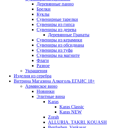
Деревянные панно
Брелки
Куклы
Сувенирные тарелки
Сувениры из гипса
Сувениры из дерева
Деревянные Гранаты
Сувениры из керамики
Сувениры из обсидиана
Сувениры из туфа
Сувениры на магните
Флаги
Разное
Украшения
Изделия из серебра
Витрина Магазина Алкоголь ЕГАИС 18+
Армянское вино
Новинки
Элитные вина
Karas
Karas Classic
Karas NEW
Zorah
ALLURIA. TAKRI. KOUASH
Berdashen. Vankasar