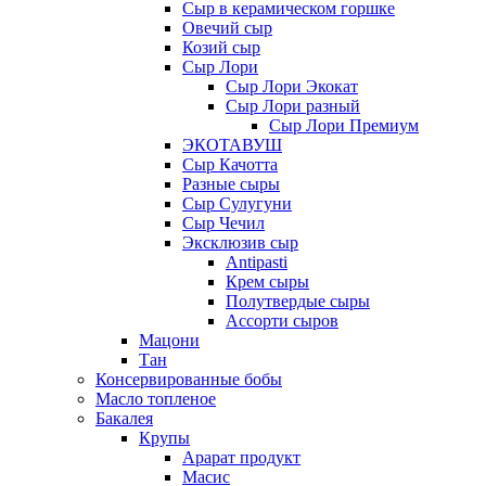
Сыр в керамическом горшке
Овечий сыр
Козий сыр
Сыр Лори
Сыр Лори Экокат
Сыр Лори разный
Сыр Лори Премиум
ЭКОТАВУШ
Сыр Качотта
Разные сыры
Сыр Сулугуни
Сыр Чечил
Эксклюзив сыр
Antipasti
Крем сыры
Полутвердые сыры
Ассорти сыров
Мацони
Тан
Консервированные бобы
Масло топленое
Бакалея
Крупы
Арарат продукт
Масис