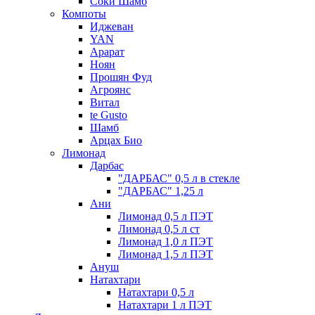
Соки Шамб
Компоты
Иджеван
YAN
Арарат
Ноян
Прошян Фуд
Агроянс
Витал
te Gusto
Шамб
Арцах Био
Лимонад
Дарбас
"ДАРБАС" 0,5 л в стекле
"ДАРБАС" 1,25 л
Ани
Лимонад 0,5 л ПЭТ
Лимонад 0,5 л ст
Лимонад 1,0 л ПЭТ
Лимонад 1,5 л ПЭТ
Ануш
Натахтари
Натахтари 0,5 л
Натахтари 1 л ПЭТ