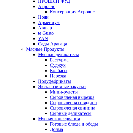
ПРОШЯН ФУД
Агроянс
Консервация Агроянс
Ноян
Армениум
Авшар
te Gusto
YAN
Сады Арагаца
Мясные Продукты
Мясные деликатесы
Бастурма
Суджух
Колбасы
Нарезка
Полуфабрикаты
Эксклюзивные закуски
Мини-рулеты
Сыровяленая вырезка
Сыровяленая говядина
Сыровяленая свинина
Сырные деликатесы
Мясная консервация
Готовые блюда и обеды
Долма