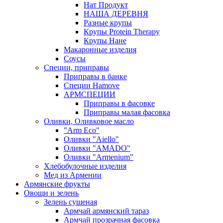
Нат Продукт
НАША ДЕРЕВНЯ
Разные крупы
Крупы Protein Therapy
Крупы Нане
Макаронные изделия
Соусы
Специи, приправы
Приправы в банке
Специи Hamove
АРМСПЕЦИИ
Приправы в фасовке
Приправы малая фасовка
Оливки, Оливковое масло
"Arm Eco"
Оливки "Aiello"
Оливки "AMADO"
Оливки "Armenium"
Хлебобулочные изделия
Мед из Армении
Армянские фрукты
Овощи и зелень
Зелень сушеная
Армчай армянский тараз
Армчай прозрачная фасовка