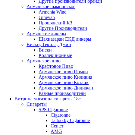
Другие производители бренди
Армянское шампанское
Armenia Wine
Ginevan
Прошянский КЗ
Другие Производители
Армянские ликеры
Шахназарян ЕКД ликеры
Виски, Текила, Джин
Виски
Коллекционные
Армянское пиво
Крафтовое Пиво
Армянское пиво Гюмри
Армянское пиво Киликия
Армянское пиво Котайк
Армянское пиво Дилижан
Разные производители
Витрина магазина сигареты 18+
Cигареты
SPS Cigaronne
Сigaronne
Tattoo by Cigaronne
Center
AMG