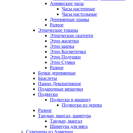
Армянские часы
Часы настенные
Часы настольные
Деревянные храмы
Разное
Этнические товары
Этнические скатерти
Этно жилетки
Этно шапка
Этно Косметички
Этно Подушки
Этно Сумки
Разное
Бочки деревянные
Браслеты
Панно Декоративное
Подарочные мешочки
Подвески
Подвески в машину
Подвески из дерева
Разное
Тандыр, мангал, шампура
Тандыр, мангал
Шампура для мяса
Сувениры из Армении