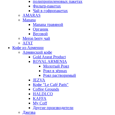
полипропиленовых пакетах
Фильтр-пакетах
Чай в гофропакетах
AMARAS
Manana
Manana травяной
Органик
Весовой
Meron berry чай
АГАТ
Кофе из Армении
Армянский кофе
Gold Ararat Product
ROYAL ARMENIA
Молотый Роял
Роял в зёрнах
Роял растворимый
JEZVA
Кофе "Le Café Paris"
Coffee Grounds
HALDI.CO
KAFFA
My Coff
Другие производители
Джезва