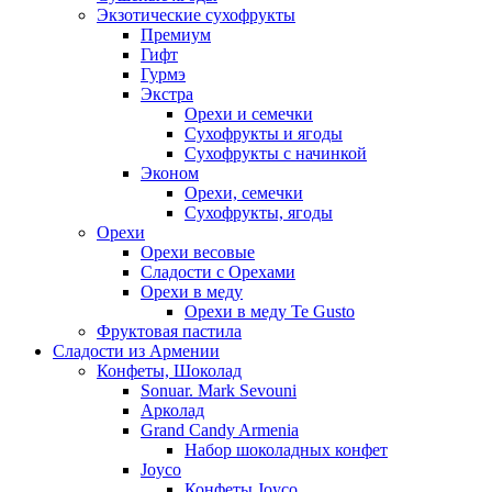
Экзотические сухофрукты
Премиум
Гифт
Гурмэ
Экстра
Орехи и семечки
Сухофрукты и ягоды
Сухофрукты с начинкой
Эконом
Орехи, семечки
Сухофрукты, ягоды
Орехи
Орехи весовые
Сладости с Орехами
Орехи в меду
Орехи в меду Te Gusto
Фруктовая пастила
Сладости из Армении
Конфеты, Шоколад
Sonuar. Mark Sevouni
Арколад
Grand Candy Armenia
Набор шоколадных конфет
Joyco
Конфеты Joyco