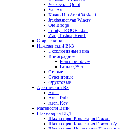
Voskevaz - Qotot
Van Ardi
Kataro.Hin Areni.Voskeni
Jraghatspanyan Winery
Old Bridge
Trinity - KOOR - Jan
Z'art, Tushpa, Keush
Старые вина
Иджеванский ВК3
Эксклюзивные вина
Виноградное
Большой объем
Вина 0,75 л
Старые
Сувенирные
Фруктовые
Аренийский ВЗ
Areni
Areni fruits
Areni Key
Матевосян Вайн
Шахназарян ЕКД
Шахназарян Коллекция Гаясон
Шахназарян Коллекция Гаясон п/у
Шахназарян Новогодняя Коллекция