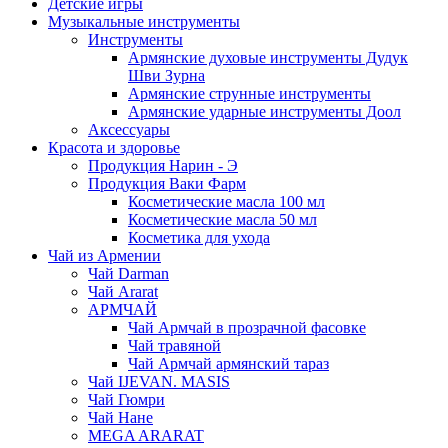
Детские игры
Музыкальные инструменты
Инструменты
Армянские духовые инструменты Дудук
Шви Зурна
Армянские струнные инструменты
Армянские ударные инструменты Доол
Аксессуары
Красота и здоровье
Продукция Нарин - Э
Продукция Ваки Фарм
Косметические масла 100 мл
Косметические масла 50 мл
Косметика для ухода
Чай из Армении
Чай Darman
Чай Ararat
АРМЧАЙ
Чай Армчай в прозрачной фасовке
Чай травяной
Чай Армчай армянский тараз
Чай IJEVAN. MASIS
Чай Гюмри
Чай Нане
MEGA ARARAT