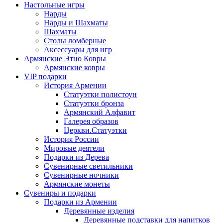
Настольные игры
Нарды
Нарды и Шахматы
Шахматы
Столы ломберные
Аксессуары для игр
Армянские Этно Ковры
Армянские ковры
VIP подарки
История Армении
Статуэтки полистоун
Статуэтки бронза
Армянский Алфавит
Галерея образов
Церкви.Статуэтки
История России
Мировые деятели
Подарки из Дерева
Сувенирные светильники
Сувенирные ночники
Армянские монеты
Сувениры и подарки
Подарки из Армении
Деревянные изделия
Деревянные подставки для напитков