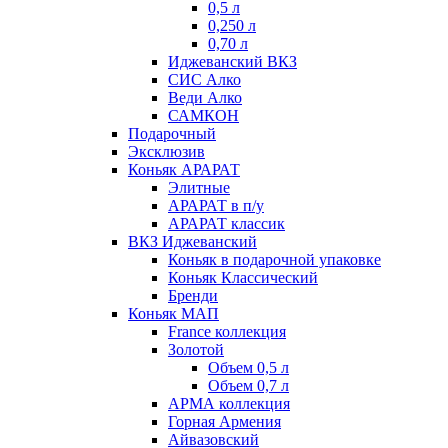
0,5 л
0,250 л
0,70 л
Иджеванский ВКЗ
СИС Алко
Веди Алко
САМКОН
Подарочный
Эксклюзив
Коньяк АРАРАТ
Элитные
АРАРАТ в п/у
АРАРАТ классик
ВКЗ Иджеванский
Коньяк в подарочной упаковке
Коньяк Классический
Бренди
Коньяк МАП
France коллекция
Золотой
Объем 0,5 л
Объем 0,7 л
АРМА коллекция
Горная Армения
Айвазовский