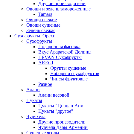
Другие производители
Овощи и зелень замороженные
Tamara
Овощи свежие
Овощи сушеные
Зелень свежая
Сухофрукты. Орехи
Сухофрукты
Подарочная фасовка
Вкус Араратской Долины
IJEVAN Сухофрукты
AREGI
Фрукты сушеные
Наборы из сухофруктов
Чипсы фруктовые
Разное
Алани
Алани весовой
Цукаты
Цукаты "Циацан Ани"
Цукаты "другое"
Чурчхела
Другие производители
Чурчела Дары Армении
Сушеные ягоды