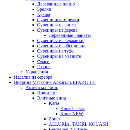
Деревянные панно
Брелки
Куклы
Сувенирные тарелки
Сувениры из гипса
Сувениры из дерева
Деревянные Гранаты
Сувениры из керамики
Сувениры из обсидиана
Сувениры из туфа
Сувениры на магните
Флаги
Разное
Украшения
Изделия из серебра
Витрина Магазина Алкоголь ЕГАИС 18+
Армянское вино
Новинки
Элитные вина
Karas
Karas Classic
Karas NEW
Zorah
ALLURIA. TAKRI. KOUASH
Berdashen. Vankasar