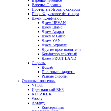
Варенье лечебное
Варенье Органик
Протёртые Ягоды с сахаром
Пюре Фруктовое без сахара
Джем. Конфитюр
Джем IJEVAN
Джем Шамб
Джем Арарат
Джем te Gusto
Джем YAN
Джем Агроянс
Другие производители
Конфитюр лечебный
Джем FRUIT LAND
Сиропы
Дошаб
Полезные сладости
Разные сиропы
Овощные консервы
VITAL
Иджеванский ВКЗ
KERAKUR
Wosky
Артфуд
Консервация