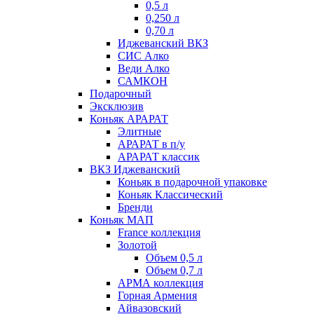
0,5 л
0,250 л
0,70 л
Иджеванский ВКЗ
СИС Алко
Веди Алко
САМКОН
Подарочный
Эксклюзив
Коньяк АРАРАТ
Элитные
АРАРАТ в п/у
АРАРАТ классик
ВКЗ Иджеванский
Коньяк в подарочной упаковке
Коньяк Классический
Бренди
Коньяк МАП
France коллекция
Золотой
Объем 0,5 л
Объем 0,7 л
АРМА коллекция
Горная Армения
Айвазовский