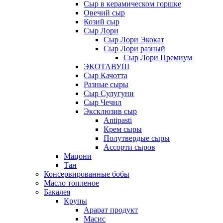
Сыр в керамическом горшке
Овечий сыр
Козий сыр
Сыр Лори
Сыр Лори Экокат
Сыр Лори разный
Сыр Лори Премиум
ЭКОТАВУШ
Сыр Качотта
Разные сыры
Сыр Сулугуни
Сыр Чечил
Эксклюзив сыр
Antipasti
Крем сыры
Полутвердые сыры
Ассорти сыров
Мацони
Тан
Консервированные бобы
Масло топленое
Бакалея
Крупы
Арарат продукт
Масис