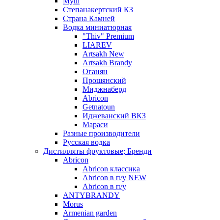
Муш
Степанакертский КЗ
Страна Камней
Водка миниатюрная
"Thiv" Premium
LIAREV
Artsakh New
Artsakh Brandy
Оганян
Прошянский
Миджнаберд
Abricon
Getnatoun
Иджеванский ВКЗ
Мараси
Разные производители
Русская водка
Дистилляты фруктовые; Бренди
Abricon
Abricon классика
Abricon в п/у NEW
Abricon в п/у
ANTYBRANDY
Morus
Armenian garden