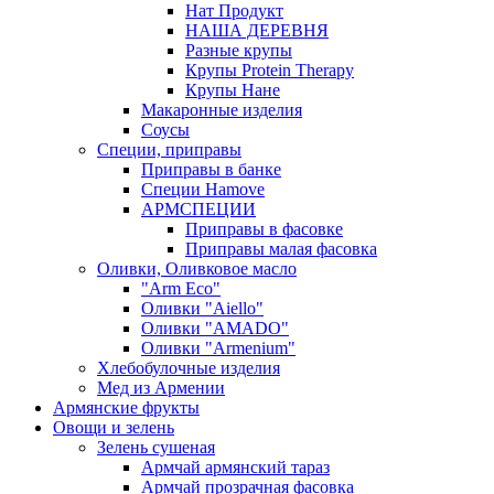
Нат Продукт
НАША ДЕРЕВНЯ
Разные крупы
Крупы Protein Therapy
Крупы Нане
Макаронные изделия
Соусы
Специи, приправы
Приправы в банке
Специи Hamove
АРМСПЕЦИИ
Приправы в фасовке
Приправы малая фасовка
Оливки, Оливковое масло
"Arm Eco"
Оливки "Aiello"
Оливки "AMADO"
Оливки "Armenium"
Хлебобулочные изделия
Мед из Армении
Армянские фрукты
Овощи и зелень
Зелень сушеная
Армчай армянский тараз
Армчай прозрачная фасовка