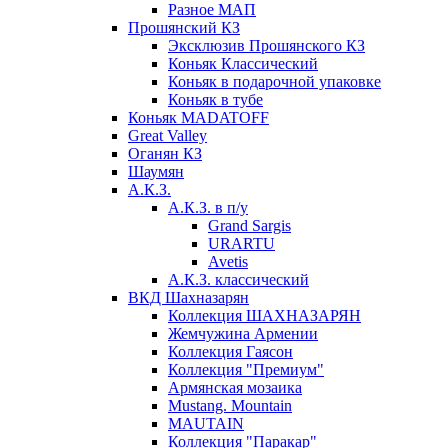
Разное МАП
Прошянский КЗ
Эксклюзив Прошянского КЗ
Коньяк Классический
Коньяк в подарочной упаковке
Коньяк в тубе
Коньяк MADATOFF
Great Valley
Оганян КЗ
Шаумян
А.К.З.
А.К.З. в п/у
Grand Sargis
URARTU
Avetis
А.К.З. классический
ВКД Шахназарян
Коллекция ШАХНАЗАРЯН
Жемчужина Армении
Коллекция Гаясон
Коллекция "Премиум"
Армянская мозаика
Mustang. Mountain
MAUTAIN
Коллекция "Паракар"