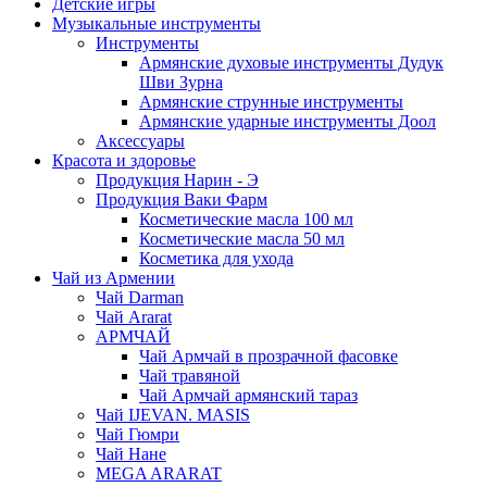
Детские игры
Музыкальные инструменты
Инструменты
Армянские духовые инструменты Дудук
Шви Зурна
Армянские струнные инструменты
Армянские ударные инструменты Доол
Аксессуары
Красота и здоровье
Продукция Нарин - Э
Продукция Ваки Фарм
Косметические масла 100 мл
Косметические масла 50 мл
Косметика для ухода
Чай из Армении
Чай Darman
Чай Ararat
АРМЧАЙ
Чай Армчай в прозрачной фасовке
Чай травяной
Чай Армчай армянский тараз
Чай IJEVAN. MASIS
Чай Гюмри
Чай Нане
MEGA ARARAT