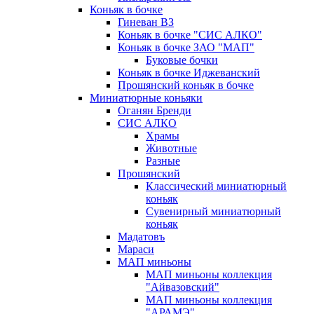
Коньяк в бочке
Гиневан ВЗ
Коньяк в бочке "СИС АЛКО"
Коньяк в бочке ЗАО "МАП"
Буковые бочки
Коньяк в бочке Иджеванский
Прошянский коньяк в бочке
Миниатюрные коньяки
Оганян Бренди
СИС АЛКО
Храмы
Животные
Разные
Прошянский
Классический миниатюрный
коньяк
Сувенирный миниатюрный
коньяк
Мадатовъ
Мараси
МАП миньоны
МАП миньоны коллекция
"Айвазовский"
МАП миньоны коллекция
"АРАМЭ"