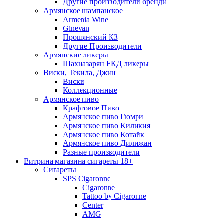
Другие производители бренди
Армянское шампанское
Armenia Wine
Ginevan
Прошянский КЗ
Другие Производители
Армянские ликеры
Шахназарян ЕКД ликеры
Виски, Текила, Джин
Виски
Коллекционные
Армянское пиво
Крафтовое Пиво
Армянское пиво Гюмри
Армянское пиво Киликия
Армянское пиво Котайк
Армянское пиво Дилижан
Разные производители
Витрина магазина сигареты 18+
Cигареты
SPS Cigaronne
Сigaronne
Tattoo by Cigaronne
Center
AMG