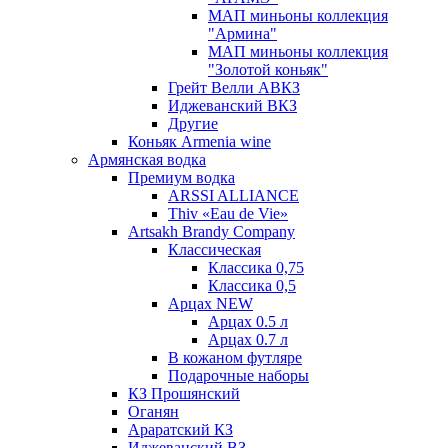
МАП миньоны коллекция
"Армина"
МАП миньоны коллекция
"Золотой коньяк"
Грейт Велли АВКЗ
Иджеванский ВКЗ
Другие
Коньяк Armenia wine
Армянская водка
Премиум водка
ARSSI ALLIANCE
Thiv «Eau de Vie»
Artsakh Brandy Company
Классическая
Классика 0,75
Классика 0,5
Арцах NEW
Арцах 0.5 л
Арцах 0.7 л
В кожаном футляре
Подарочные наборы
КЗ Прошянский
Оганян
Араратский КЗ
Иджеванский ВЗ