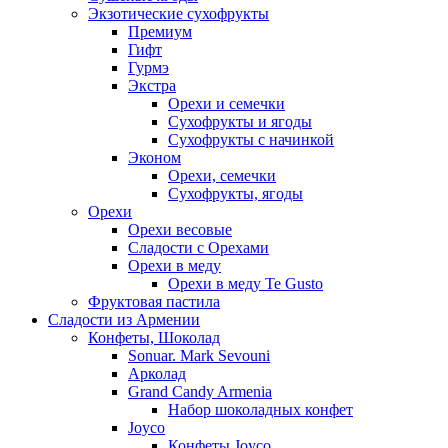
Экзотические сухофрукты
Премиум
Гифт
Гурмэ
Экстра
Орехи и семечки
Сухофрукты и ягоды
Сухофрукты с начинкой
Эконом
Орехи, семечки
Сухофрукты, ягоды
Орехи
Орехи весовые
Сладости с Орехами
Орехи в меду
Орехи в меду Te Gusto
Фруктовая пастила
Сладости из Армении
Конфеты, Шоколад
Sonuar. Mark Sevouni
Арколад
Grand Candy Armenia
Набор шоколадных конфет
Joyco
Конфеты Joyco