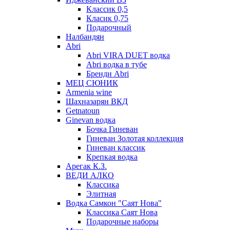
Классик 0,5
Класик 0,75
Подарочный
Налбандян
Abri
Abri VIRA DUET водка
Abri водка в тубе
Бренди Abri
МЕЦ СЮНИК
Armenia wine
Шахназарян ВКД
Getnatoun
Ginevan водка
Бочка Гиневан
Гиневан Золотая коллекция
Гиневан классик
Крепкая водка
Арегак К.З.
ВЕДИ АЛКО
Классика
Элитная
Водка Самкон "Саят Нова"
Классика Саят Нова
Подарочные наборы