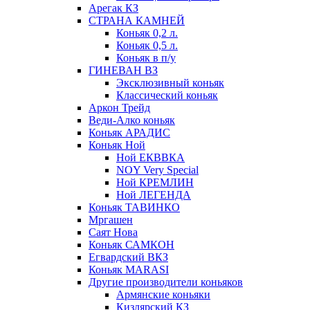
Арегак КЗ
СТРАНА КАМНЕЙ
Коньяк 0,2 л.
Коньяк 0,5 л.
Коньяк в п/у
ГИНЕВАН ВЗ
Эксклюзивный коньяк
Классический коньяк
Аркон Трейд
Веди-Алко коньяк
Коньяк АРАДИС
Коньяк Ной
Ной ЕКВВКА
NOY Very Special
Ной КРЕМЛИН
Ной ЛЕГЕНДА
Коньяк ТАВИНКО
Мргашен
Саят Нова
Коньяк САМКОН
Егвардский ВКЗ
Коньяк MARASI
Другие производители коньяков
Армянские коньяки
Кизлярский КЗ