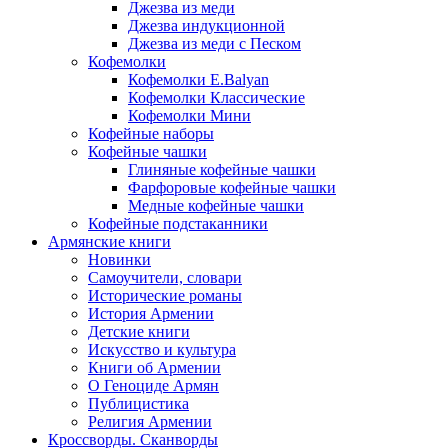
Джезва из меди
Джезва индукционной
Джезва из меди с Песком
Кофемолки
Кофемолки E.Balyan
Кофемолки Классические
Кофемолки Мини
Кофейные наборы
Кофейные чашки
Глиняные кофейные чашки
Фарфоровые кофейные чашки
Медные кофейные чашки
Кофейные подстаканники
Армянские книги
Новинки
Самоучители, словари
Исторические романы
История Армении
Детские книги
Иcкусство и культура
Книги об Армении
О Геноциде Армян
Публицистика
Религия Армении
Кроссворды. Сканворды