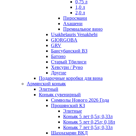
0,75 л
1,0 л
2,0 л
Пиросмани
Ахашени
Премиальное вино
Usakhelauris Venakhebi
GIORGOBA
GRV
Баисубанский ВЗ
Батоно
Старый Тбилиси
Хевсури / Руно
Другие
Подарочные коробки для вина
Армянский коньяк
Элитный
Коньяк сувенирный
Символы Нового 2026 Года
Прошянский КЗ
Элитные
Коньяк 5 лет 0,5л; 0,33л
Коньяк 5 лет 0,25л; 0,18л
Коньяк 7 лет 0,5л; 0,33л
Шахназарян ВКД