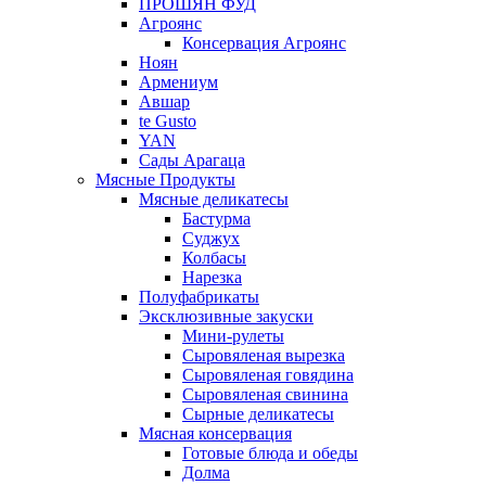
ПРОШЯН ФУД
Агроянс
Консервация Агроянс
Ноян
Армениум
Авшар
te Gusto
YAN
Сады Арагаца
Мясные Продукты
Мясные деликатесы
Бастурма
Суджух
Колбасы
Нарезка
Полуфабрикаты
Эксклюзивные закуски
Мини-рулеты
Сыровяленая вырезка
Сыровяленая говядина
Сыровяленая свинина
Сырные деликатесы
Мясная консервация
Готовые блюда и обеды
Долма