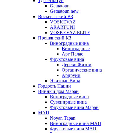
ТД Гетнатун
Getnatoun
Getnatoun new
Воскевазский ВЗ
VOSKEVAZ
ARARTUNI
VOSKEVAZ ELITE
Прошянский КЗ
Виноградные вина
Виноградные
Арт Палас
Фруктовые вина
Дерево Жизни
Органические вина
Арцруни
Элитные Вина
Гордость Нации
Винный дом Маран
Виноградные вина
Сувенирные вина
Фруктовые вина Маран
МАП
Noyan Tapan
Виноградные вина МАП
Фруктовые вина МАП