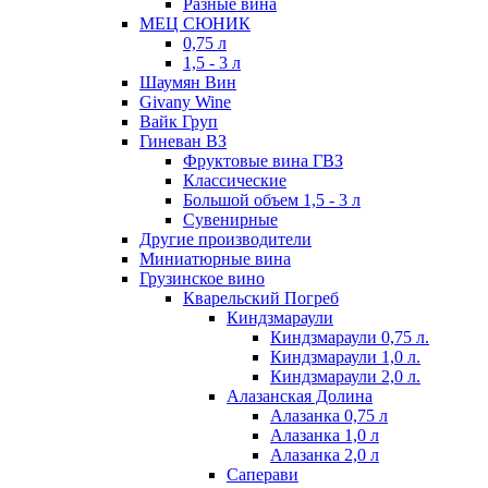
Разные вина
МЕЦ СЮНИК
0,75 л
1,5 - 3 л
Шаумян Вин
Givany Wine
Вайк Груп
Гиневан ВЗ
Фруктовые вина ГВЗ
Классические
Большой объем 1,5 - 3 л
Сувенирные
Другие производители
Миниатюрные вина
Грузинское вино
Кварельский Погреб
Киндзмараули
Киндзмараули 0,75 л.
Киндзмараули 1,0 л.
Киндзмараули 2,0 л.
Алазанская Долина
Алазанка 0,75 л
Алазанка 1,0 л
Алазанка 2,0 л
Саперави