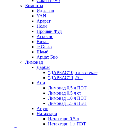
Соки Шамб
Компоты
Иджеван
YAN
Арарат
Ноян
Прошян Фуд
Агроянс
Витал
te Gusto
Шамб
Арцах Био
Лимонад
Дарбас
"ДАРБАС" 0,5 л в стекле
"ДАРБАС" 1,25 л
Ани
Лимонад 0,5 л ПЭТ
Лимонад 0,5 л ст
Лимонад 1,0 л ПЭТ
Лимонад 1,5 л ПЭТ
Ануш
Натахтари
Натахтари 0,5 л
Натахтари 1 л ПЭТ