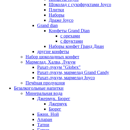
Шоколад с сухофруктами Joyco
Плитки
Наборы
Драже Joyco
Grand dian
Конфеты Grand Dian
с орехами
с фруктами
Наборы конфет Гранд Диан
другие конфеты
Набор шоколадных конфет
Мармелад, Халва, Лукум
Рахат-лукум "Globex"
Рахат-лукум, мармелад Grand Candy
Рахат-лукум, мармелад Joyco
Печёная продукция
Безалкогольные напитки
Минеральная вода
Джермук. Бюрег
Джермук
Бюрег
Бжни. Ной
Апаран
Татни
Гарни