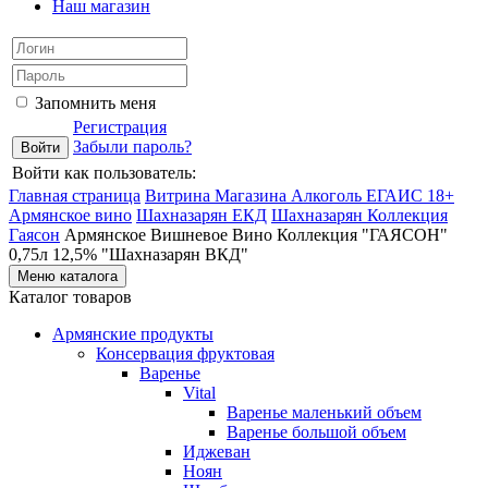
Наш магазин
Запомнить меня
Регистрация
Забыли пароль?
Войти как пользователь:
Главная страница
Витрина Магазина Алкоголь ЕГАИС 18+
Армянское вино
Шахназарян ЕКД
Шахназарян Коллекция
Гаясон
Армянское Вишневое Вино Коллекция "ГАЯСОН"
0,75л 12,5% "Шахназарян ВКД"
Меню каталога
Каталог товаров
Армянские продукты
Консервация фруктовая
Варенье
Vital
Варенье маленький объем
Варенье большой объем
Иджеван
Ноян