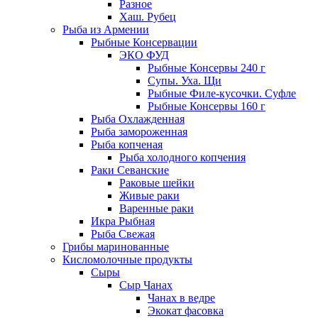
Разное
Хаш. Рубец
Рыба из Армении
Рыбные Консервации
ЭКО ФУД
Рыбные Консервы 240 г
Супы. Уха. Щи
Рыбные Филе-кусочки. Суфле
Рыбные Консервы 160 г
Рыба Охлажденная
Рыба замороженная
Рыба копченая
Рыба холодного копчения
Раки Севанские
Раковые шейки
Живые раки
Варенные раки
Икра Рыбная
Рыба Свежая
Грибы маринованные
Кисломолочные продукты
Сыры
Сыр Чанах
Чанах в ведре
Экокат фасовка