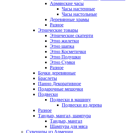
Армянские часы
Часы настенные
Часы настольные
Деревянные храмы
Разное
Этнические товары
Этнические скатерти
Этно жилетки
Этно шапка
Этно Косметички
Этно Подушки
Этно Сумки
Разное
Бочки деревянные
Браслеты
Панно Декоративное
Подарочные мешочки
Подвески
Подвески в машину
Подвески из дерева
Разное
Тандыр, мангал, шампура
Тандыр, мангал
Шампура для мяса
Сувениры из Армении