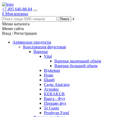
+7 495 646-88-84
0
Моя корзина
x
Меню каталога
Меню сайта
Вход / Регистрация
Армянские продукты
Консервация фруктовая
Варенье
Vital
Варенье маленький объем
Варенье большой объем
Иджеван
Ноян
Шамб
Сады Арагаца
Агроянс
KERAKUR
Варга - Фуд
Прошян фуд
Te Gusto
Proshyan Food