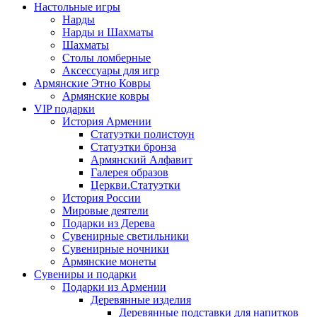
Настольные игры
Нарды
Нарды и Шахматы
Шахматы
Столы ломберные
Аксессуары для игр
Армянские Этно Ковры
Армянские ковры
VIP подарки
История Армении
Статуэтки полистоун
Статуэтки бронза
Армянский Алфавит
Галерея образов
Церкви.Статуэтки
История России
Мировые деятели
Подарки из Дерева
Сувенирные светильники
Сувенирные ночники
Армянские монеты
Сувениры и подарки
Подарки из Армении
Деревянные изделия
Деревянные подставки для напитков