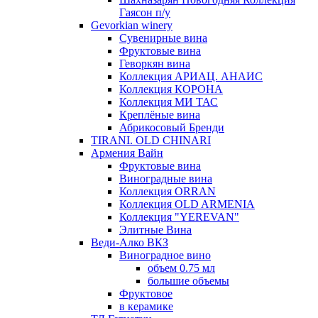
Гаясон п/у
Gevorkian winery
Сувенирные вина
Фруктовые вина
Геворкян вина
Коллекция АРИАЦ. АНАИС
Коллекция КОРОНА
Коллекция МИ ТАС
Креплёные вина
Абрикосовый Бренди
TIRANI. OLD CHINARI
Армения Вайн
Фруктовые вина
Виноградные вина
Коллекция ORRAN
Коллекция OLD ARMENIA
Коллекция "YEREVAN"
Элитные Вина
Веди-Алко ВКЗ
Виноградное вино
объем 0.75 мл
большие объемы
Фруктовое
в керамике