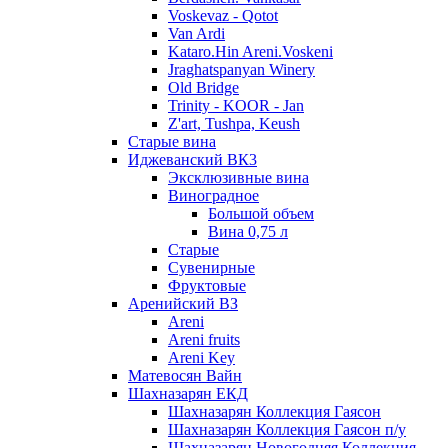
Voskevaz - Qotot
Van Ardi
Kataro.Hin Areni.Voskeni
Jraghatspanyan Winery
Old Bridge
Trinity - KOOR - Jan
Z'art, Tushpa, Keush
Старые вина
Иджеванский ВК3
Эксклюзивные вина
Виноградное
Большой объем
Вина 0,75 л
Старые
Сувенирные
Фруктовые
Аренийский ВЗ
Areni
Areni fruits
Areni Key
Матевосян Вайн
Шахназарян ЕКД
Шахназарян Коллекция Гаясон
Шахназарян Коллекция Гаясон п/у
Шахназарян Новогодняя Коллекция