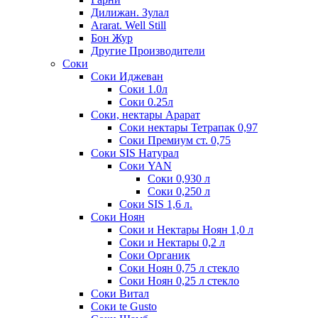
Дилижан. Зулал
Ararat. Well Still
Бон Жур
Другие Производители
Соки
Соки Иджеван
Соки 1.0л
Соки 0.25л
Соки, нектары Арарат
Соки нектары Тетрапак 0,97
Соки Премиум ст. 0,75
Соки SIS Натурал
Соки YAN
Соки 0,930 л
Соки 0,250 л
Соки SIS 1,6 л.
Соки Ноян
Соки и Нектары Ноян 1,0 л
Соки и Нектары 0,2 л
Соки Органик
Соки Ноян 0,75 л стекло
Соки Ноян 0,25 л стекло
Соки Витал
Соки te Gusto