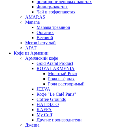
полипропиленовых пакетах
Фильтр-пакетах
Чай в гофропакетах
AMARAS
Manana
Manana травяной
Органик
Весовой
Meron berry чай
АГАТ
Кофе из Армении
Армянский кофе
Gold Ararat Product
ROYAL ARMENIA
Молотый Роял
Роял в зёрнах
Роял растворимый
JEZVA
Кофе "Le Café Paris"
Coffee Grounds
HALDI.CO
KAFFA
My Coff
Другие производители
Джезва