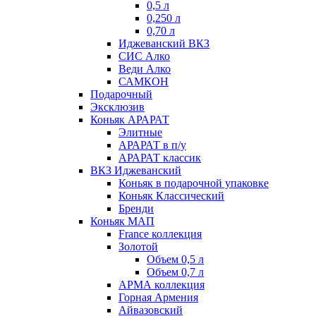
0,5 л
0,250 л
0,70 л
Иджеванский ВКЗ
СИС Алко
Веди Алко
САМКОН
Подарочный
Эксклюзив
Коньяк АРАРАТ
Элитные
АРАРАТ в п/у
АРАРАТ классик
ВКЗ Иджеванский
Коньяк в подарочной упаковке
Коньяк Классический
Бренди
Коньяк МАП
France коллекция
Золотой
Объем 0,5 л
Объем 0,7 л
АРМА коллекция
Горная Армения
Айвазовский