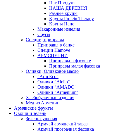
Нат Продукт
НАША ДЕРЕВНЯ
Разные крупы
Крупы Protein Therapy
Крупы Нане
Макаронные изделия
Соусы
Специи, приправы
Приправы в банке
Специи Hamove
АРМСПЕЦИИ
Приправы в фасовке
Приправы малая фасовка
Оливки, Оливковое масло
"Arm Eco"
Оливки "Aiello"
Оливки "AMADO"
Оливки "Armenium"
Хлебобулочные изделия
Мед из Армении
Армянские фрукты
Овощи и зелень
Зелень сушеная
Армчай армянский тараз
Армчай прозрачная фасовка