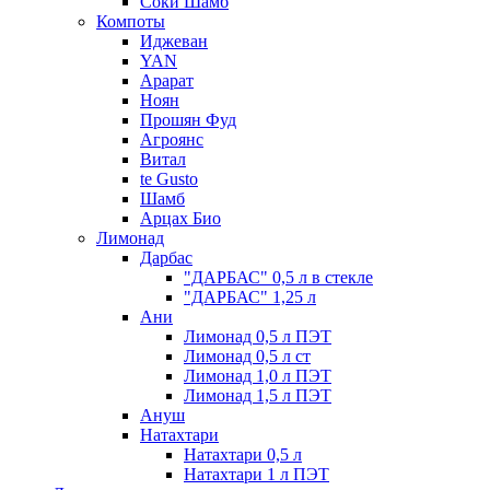
Соки Шамб
Компоты
Иджеван
YAN
Арарат
Ноян
Прошян Фуд
Агроянс
Витал
te Gusto
Шамб
Арцах Био
Лимонад
Дарбас
"ДАРБАС" 0,5 л в стекле
"ДАРБАС" 1,25 л
Ани
Лимонад 0,5 л ПЭТ
Лимонад 0,5 л ст
Лимонад 1,0 л ПЭТ
Лимонад 1,5 л ПЭТ
Ануш
Натахтари
Натахтари 0,5 л
Натахтари 1 л ПЭТ