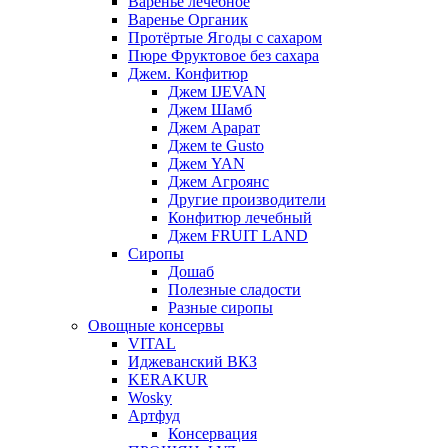
Варенье лечебное
Варенье Органик
Протёртые Ягоды с сахаром
Пюре Фруктовое без сахара
Джем. Конфитюр
Джем IJEVAN
Джем Шамб
Джем Арарат
Джем te Gusto
Джем YAN
Джем Агроянс
Другие производители
Конфитюр лечебный
Джем FRUIT LAND
Сиропы
Дошаб
Полезные сладости
Разные сиропы
Овощные консервы
VITAL
Иджеванский ВКЗ
KERAKUR
Wosky
Артфуд
Консервация