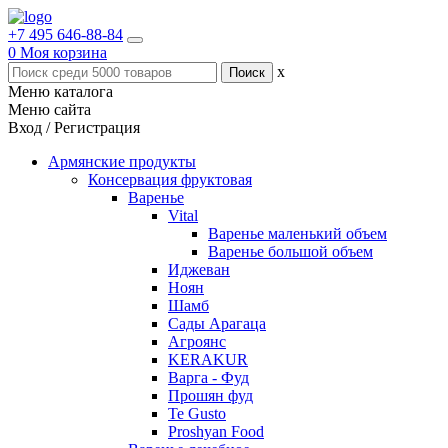
+7 495 646-88-84
0
Моя корзина
x
Меню каталога
Меню сайта
Вход / Регистрация
Армянские продукты
Консервация фруктовая
Варенье
Vital
Варенье маленький объем
Варенье большой объем
Иджеван
Ноян
Шамб
Сады Арагаца
Агроянс
KERAKUR
Варга - Фуд
Прошян фуд
Te Gusto
Proshyan Food