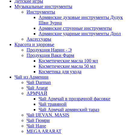
Детские игры
Музыкальные инструменты
Инструменты
Армянские духовые инструменты Дудук
Шви Зурна
Армянские струнные инструменты
Армянские ударные инструменты Доол
Аксессуары
Красота и здоровье
Продукция Нарин - Э
Продукция Ваки Фарм
Косметические масла 100 мл
Косметические масла 50 мл
Косметика для ухода
Чай из Армении
Чай Darman
Чай Ararat
АРМЧАЙ
Чай Армчай в прозрачной фасовке
Чай травяной
Чай Армчай армянский тараз
Чай IJEVAN. MASIS
Чай Гюмри
Чай Нане
MEGA ARARAT