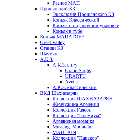
Разное МАП
Прошянский КЗ
Эксклюзив Прошянского КЗ
Коньяк Классический
Коньяк в подарочной упаковке
Коньяк в тубе
Коньяк MADATOFF
Great Valley
Оганян КЗ
Шаумян
А.К.З.
А.К.З. в п/у
Grand Sargis
URARTU
Avetis
А.К.З. классический
ВКД Шахназарян
Коллекция ШАХНАЗАРЯН
Жемчужина Армении
Коллекция Гаясон
Коллекция "Премиум"
Армянская мозаика
Mustang. Mountain
MAUTAIN
Коллекция "Паракар"