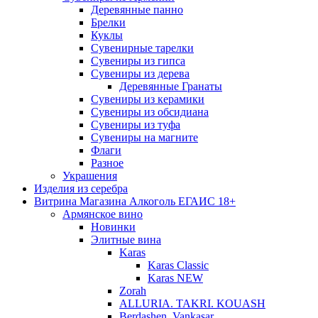
Деревянные панно
Брелки
Куклы
Сувенирные тарелки
Сувениры из гипса
Сувениры из дерева
Деревянные Гранаты
Сувениры из керамики
Сувениры из обсидиана
Сувениры из туфа
Сувениры на магните
Флаги
Разное
Украшения
Изделия из серебра
Витрина Магазина Алкоголь ЕГАИС 18+
Армянское вино
Новинки
Элитные вина
Karas
Karas Classic
Karas NEW
Zorah
ALLURIA. TAKRI. KOUASH
Berdashen. Vankasar