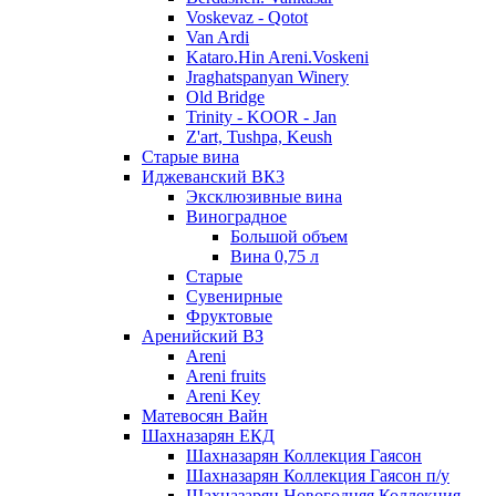
Voskevaz - Qotot
Van Ardi
Kataro.Hin Areni.Voskeni
Jraghatspanyan Winery
Old Bridge
Trinity - KOOR - Jan
Z'art, Tushpa, Keush
Старые вина
Иджеванский ВК3
Эксклюзивные вина
Виноградное
Большой объем
Вина 0,75 л
Старые
Сувенирные
Фруктовые
Аренийский ВЗ
Areni
Areni fruits
Areni Key
Матевосян Вайн
Шахназарян ЕКД
Шахназарян Коллекция Гаясон
Шахназарян Коллекция Гаясон п/у
Шахназарян Новогодняя Коллекция