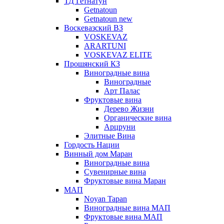
ТД Гетнатун
Getnatoun
Getnatoun new
Воскевазский ВЗ
VOSKEVAZ
ARARTUNI
VOSKEVAZ ELITE
Прошянский КЗ
Виноградные вина
Виноградные
Арт Палас
Фруктовые вина
Дерево Жизни
Органические вина
Арцруни
Элитные Вина
Гордость Нации
Винный дом Маран
Виноградные вина
Сувенирные вина
Фруктовые вина Маран
МАП
Noyan Tapan
Виноградные вина МАП
Фруктовые вина МАП