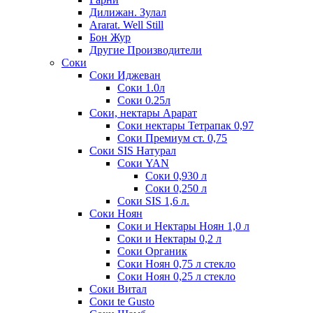
Дилижан. Зулал
Ararat. Well Still
Бон Жур
Другие Производители
Соки
Соки Иджеван
Соки 1.0л
Соки 0.25л
Соки, нектары Арарат
Соки нектары Тетрапак 0,97
Соки Премиум ст. 0,75
Соки SIS Натурал
Соки YAN
Соки 0,930 л
Соки 0,250 л
Соки SIS 1,6 л.
Соки Ноян
Соки и Нектары Ноян 1,0 л
Соки и Нектары 0,2 л
Соки Органик
Соки Ноян 0,75 л стекло
Соки Ноян 0,25 л стекло
Соки Витал
Соки te Gusto