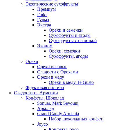
Экзотические сухофрукты
Премиум
Гифт
Гурмэ
Экстра
Орехи и семечки
Сухофрукты и ягоды
Сухофрукты с начинкой
Эконом
Орехи, семечки
Сухофрукты, ягоды
Орехи
Орехи весовые
Сладости с Орехами
Орехи в меду
Орехи в меду Te Gusto
Фруктовая пастила
Сладости из Армении
Конфеты, Шоколад
Sonuar. Mark Sevouni
Арколад
Grand Candy Armenia
Набор шоколадных конфет
Joyco
Конфеты Joyco