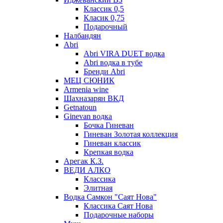
Классик 0,5
Класик 0,75
Подарочный
Налбандян
Abri
Abri VIRA DUET водка
Abri водка в тубе
Бренди Abri
МЕЦ СЮНИК
Armenia wine
Шахназарян ВКД
Getnatoun
Ginevan водка
Бочка Гиневан
Гиневан Золотая коллекция
Гиневан классик
Крепкая водка
Арегак К.З.
ВЕДИ АЛКО
Классика
Элитная
Водка Самкон "Саят Нова"
Классика Саят Нова
Подарочные наборы