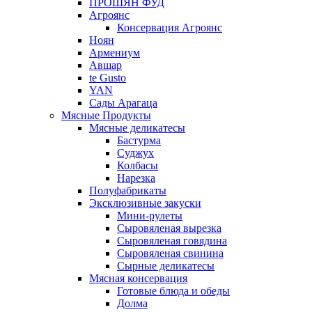
ПРОШЯН ФУД
Агроянс
Консервация Агроянс
Ноян
Армениум
Авшар
te Gusto
YAN
Сады Арагаца
Мясные Продукты
Мясные деликатесы
Бастурма
Суджух
Колбасы
Нарезка
Полуфабрикаты
Эксклюзивные закуски
Мини-рулеты
Сыровяленая вырезка
Сыровяленая говядина
Сыровяленая свинина
Сырные деликатесы
Мясная консервация
Готовые блюда и обеды
Долма