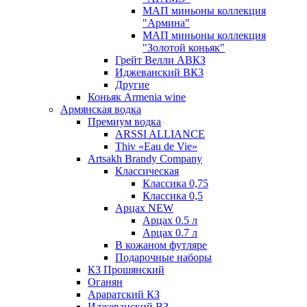
МАП миньоны коллекция
"Армина"
МАП миньоны коллекция
"Золотой коньяк"
Грейт Велли АВКЗ
Иджеванский ВКЗ
Другие
Коньяк Armenia wine
Армянская водка
Премиум водка
ARSSI ALLIANCE
Thiv «Eau de Vie»
Artsakh Brandy Company
Классическая
Классика 0,75
Классика 0,5
Арцах NEW
Арцах 0.5 л
Арцах 0.7 л
В кожаном футляре
Подарочные наборы
КЗ Прошянский
Оганян
Араратский КЗ
Иджеванский ВЗ