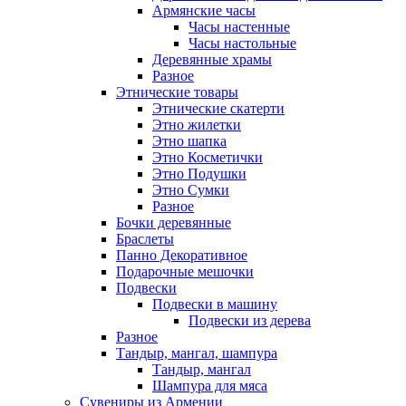
Армянские часы
Часы настенные
Часы настольные
Деревянные храмы
Разное
Этнические товары
Этнические скатерти
Этно жилетки
Этно шапка
Этно Косметички
Этно Подушки
Этно Сумки
Разное
Бочки деревянные
Браслеты
Панно Декоративное
Подарочные мешочки
Подвески
Подвески в машину
Подвески из дерева
Разное
Тандыр, мангал, шампура
Тандыр, мангал
Шампура для мяса
Сувениры из Армении