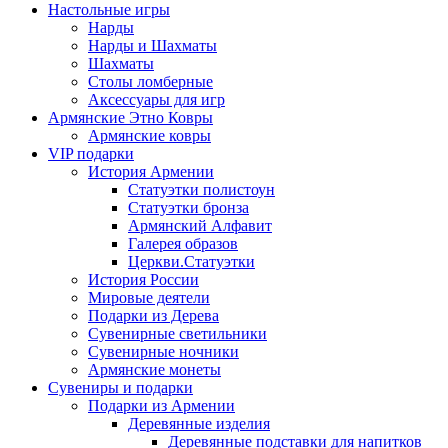
Настольные игры
Нарды
Нарды и Шахматы
Шахматы
Столы ломберные
Аксессуары для игр
Армянские Этно Ковры
Армянские ковры
VIP подарки
История Армении
Статуэтки полистоун
Статуэтки бронза
Армянский Алфавит
Галерея образов
Церкви.Статуэтки
История России
Мировые деятели
Подарки из Дерева
Сувенирные светильники
Сувенирные ночники
Армянские монеты
Сувениры и подарки
Подарки из Армении
Деревянные изделия
Деревянные подставки для напитков