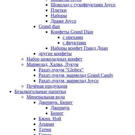
Шоколад с сухофруктами Joyco
Плитки
Наборы
Драже Joyco
Grand dian
Конфеты Grand Dian
с орехами
с фруктами
Наборы конфет Гранд Диан
другие конфеты
Набор шоколадных конфет
Мармелад, Халва, Лукум
Рахат-лукум "Globex"
Рахат-лукум, мармелад Grand Candy
Рахат-лукум, мармелад Joyco
Печёная продукция
Безалкогольные напитки
Минеральная вода
Джермук. Бюрег
Джермук
Бюрег
Бжни. Ной
Апаран
Татни
Гарни