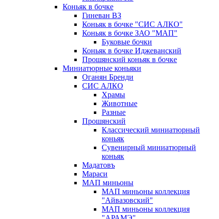
Коньяк в бочке
Гиневан ВЗ
Коньяк в бочке "СИС АЛКО"
Коньяк в бочке ЗАО "МАП"
Буковые бочки
Коньяк в бочке Иджеванский
Прошянский коньяк в бочке
Миниатюрные коньяки
Оганян Бренди
СИС АЛКО
Храмы
Животные
Разные
Прошянский
Классический миниатюрный
коньяк
Сувенирный миниатюрный
коньяк
Мадатовъ
Мараси
МАП миньоны
МАП миньоны коллекция
"Айвазовский"
МАП миньоны коллекция
"АРАМЭ"