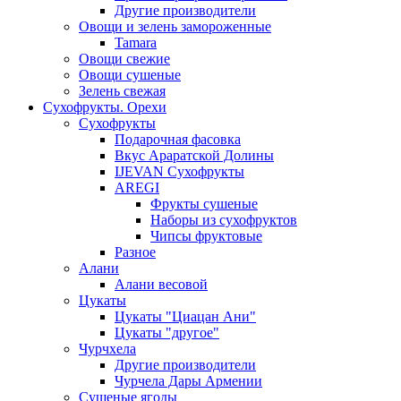
Другие производители
Овощи и зелень замороженные
Tamara
Овощи свежие
Овощи сушеные
Зелень свежая
Сухофрукты. Орехи
Сухофрукты
Подарочная фасовка
Вкус Араратской Долины
IJEVAN Сухофрукты
AREGI
Фрукты сушеные
Наборы из сухофруктов
Чипсы фруктовые
Разное
Алани
Алани весовой
Цукаты
Цукаты "Циацан Ани"
Цукаты "другое"
Чурчхела
Другие производители
Чурчела Дары Армении
Сушеные ягоды