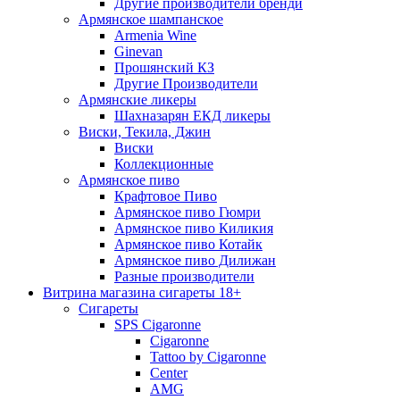
Другие производители бренди
Армянское шампанское
Armenia Wine
Ginevan
Прошянский КЗ
Другие Производители
Армянские ликеры
Шахназарян ЕКД ликеры
Виски, Текила, Джин
Виски
Коллекционные
Армянское пиво
Крафтовое Пиво
Армянское пиво Гюмри
Армянское пиво Киликия
Армянское пиво Котайк
Армянское пиво Дилижан
Разные производители
Витрина магазина сигареты 18+
Cигареты
SPS Cigaronne
Сigaronne
Tattoo by Cigaronne
Center
AMG