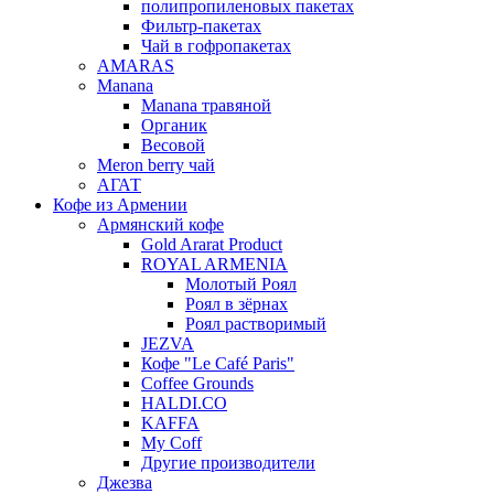
полипропиленовых пакетах
Фильтр-пакетах
Чай в гофропакетах
AMARAS
Manana
Manana травяной
Органик
Весовой
Meron berry чай
АГАТ
Кофе из Армении
Армянский кофе
Gold Ararat Product
ROYAL ARMENIA
Молотый Роял
Роял в зёрнах
Роял растворимый
JEZVA
Кофе "Le Café Paris"
Coffee Grounds
HALDI.CO
KAFFA
My Coff
Другие производители
Джезва