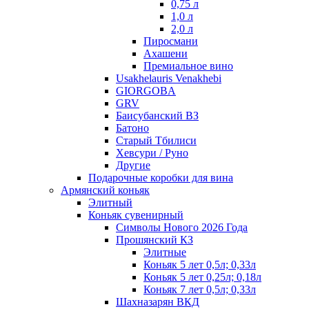
0,75 л
1,0 л
2,0 л
Пиросмани
Ахашени
Премиальное вино
Usakhelauris Venakhebi
GIORGOBA
GRV
Баисубанский ВЗ
Батоно
Старый Тбилиси
Хевсури / Руно
Другие
Подарочные коробки для вина
Армянский коньяк
Элитный
Коньяк сувенирный
Символы Нового 2026 Года
Прошянский КЗ
Элитные
Коньяк 5 лет 0,5л; 0,33л
Коньяк 5 лет 0,25л; 0,18л
Коньяк 7 лет 0,5л; 0,33л
Шахназарян ВКД