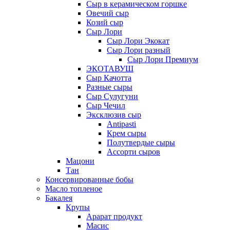
Сыр в керамическом горшке
Овечий сыр
Козий сыр
Сыр Лори
Сыр Лори Экокат
Сыр Лори разный
Сыр Лори Премиум
ЭКОТАВУШ
Сыр Качотта
Разные сыры
Сыр Сулугуни
Сыр Чечил
Эксклюзив сыр
Antipasti
Крем сыры
Полутвердые сыры
Ассорти сыров
Мацони
Тан
Консервированные бобы
Масло топленое
Бакалея
Крупы
Арарат продукт
Масис