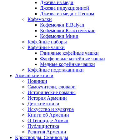
Джезва из меди
Джезва индукционной
Джезва из меди с Песком
Кофемолки
Кофемолки E.Balyan
Кофемолки Классические
Кофемолки Мини
Кофейные наборы
Кофейные чашки
Глиняные кофейные чашки
Фарфоровые кофейные чашки
Медные кофейные чашки
Кофейные подстаканники
Армянские книги
Новинки
Самоучители, словари
Исторические романы
История Армении
Детские книги
Иcкусство и культура
Книги об Армении
О Геноциде Армян
Публицистика
Религия Армении
Кроссворды. Сканворды