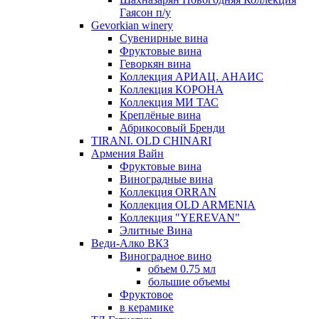
Гаясон п/у
Gevorkian winery
Сувенирные вина
Фруктовые вина
Геворкян вина
Коллекция АРИАЦ. АНАИС
Коллекция КОРОНА
Коллекция МИ ТАС
Креплёные вина
Абрикосовый Бренди
TIRANI. OLD CHINARI
Армения Вайн
Фруктовые вина
Виноградные вина
Коллекция ORRAN
Коллекция OLD ARMENIA
Коллекция "YEREVAN"
Элитные Вина
Веди-Алко ВКЗ
Виноградное вино
объем 0.75 мл
большие объемы
Фруктовое
в керамике