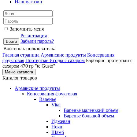
Наш магазин
Запомнить меня
Регистрация
Забыли пароль?
Войти как пользователь:
Главная страница
Армянские продукты
Консервация
фруктовая
Протёртые Ягоды с сахаром
Барбарис протертый с
сахаром 470 гр "te Gusto"
Меню каталога
Каталог товаров
Армянские продукты
Консервация фруктовая
Варенье
Vital
Варенье маленький объем
Варенье большой объем
Иджеван
Ноян
Шамб