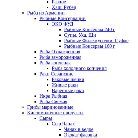
Разное
Хаш. Рубец
Рыба из Армении
Рыбные Консервации
ЭКО ФУД
Рыбные Консервы 240 г
Супы. Уха. Щи
Рыбные Филе-кусочки. Суфле
Рыбные Консервы 160 г
Рыба Охлажденная
Рыба замороженная
Рыба копченая
Рыба холодного копчения
Раки Севанские
Раковые шейки
Живые раки
Варенные раки
Икра Рыбная
Рыба Свежая
Грибы маринованные
Кисломолочные продукты
Сыры
Сыр Чанах
Чанах в ведре
Экокат фасовка