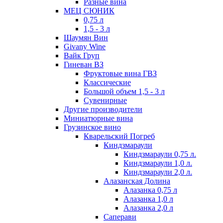
Разные вина
МЕЦ СЮНИК
0,75 л
1,5 - 3 л
Шаумян Вин
Givany Wine
Вайк Груп
Гиневан ВЗ
Фруктовые вина ГВЗ
Классические
Большой объем 1,5 - 3 л
Сувенирные
Другие производители
Миниатюрные вина
Грузинское вино
Кварельский Погреб
Киндзмараули
Киндзмараули 0,75 л.
Киндзмараули 1,0 л.
Киндзмараули 2,0 л.
Алазанская Долина
Алазанка 0,75 л
Алазанка 1,0 л
Алазанка 2,0 л
Саперави