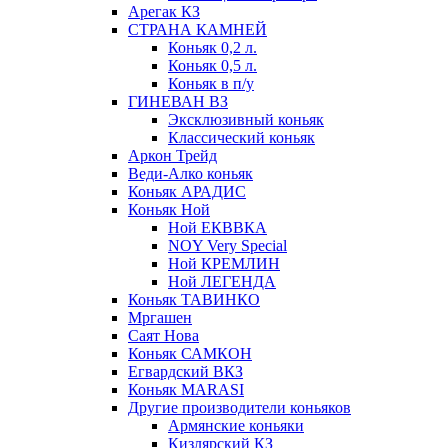
Арегак КЗ
СТРАНА КАМНЕЙ
Коньяк 0,2 л.
Коньяк 0,5 л.
Коньяк в п/у
ГИНЕВАН ВЗ
Эксклюзивный коньяк
Классический коньяк
Аркон Трейд
Веди-Алко коньяк
Коньяк АРАДИС
Коньяк Ной
Ной ЕКВВКА
NOY Very Special
Ной КРЕМЛИН
Ной ЛЕГЕНДА
Коньяк ТАВИНКО
Мргашен
Саят Нова
Коньяк САМКОН
Егвардский ВКЗ
Коньяк MARASI
Другие производители коньяков
Армянские коньяки
Кизлярский КЗ