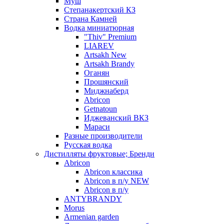
Муш
Степанакертский КЗ
Страна Камней
Водка миниатюрная
"Thiv" Premium
LIAREV
Artsakh New
Artsakh Brandy
Оганян
Прошянский
Миджнаберд
Abricon
Getnatoun
Иджеванский ВКЗ
Мараси
Разные производители
Русская водка
Дистилляты фруктовые; Бренди
Abricon
Abricon классика
Abricon в п/у NEW
Abricon в п/у
ANTYBRANDY
Morus
Armenian garden