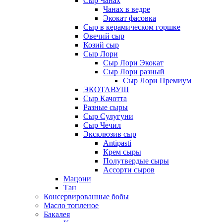
Сыр Чанах
Чанах в ведре
Экокат фасовка
Сыр в керамическом горшке
Овечий сыр
Козий сыр
Сыр Лори
Сыр Лори Экокат
Сыр Лори разный
Сыр Лори Премиум
ЭКОТАВУШ
Сыр Качотта
Разные сыры
Сыр Сулугуни
Сыр Чечил
Эксклюзив сыр
Antipasti
Крем сыры
Полутвердые сыры
Ассорти сыров
Мацони
Тан
Консервированные бобы
Масло топленое
Бакалея