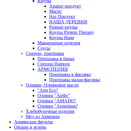
Крупы
Арарат продукт
Масис
Нат Продукт
НАША ДЕРЕВНЯ
Разные крупы
Крупы Protein Therapy
Крупы Нане
Макаронные изделия
Соусы
Специи, приправы
Приправы в банке
Специи Hamove
АРМСПЕЦИИ
Приправы в фасовке
Приправы малая фасовка
Оливки, Оливковое масло
"Arm Eco"
Оливки "Aiello"
Оливки "AMADO"
Оливки "Armenium"
Хлебобулочные изделия
Мед из Армении
Армянские фрукты
Овощи и зелень