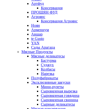
Артфуд
Консервация
ПРОШЯН ФУД
Агроянс
Консервация Агроянс
Ноян
Армениум
Авшар
te Gusto
YAN
Сады Арагаца
Мясные Продукты
Мясные деликатесы
Бастурма
Суджух
Колбасы
Нарезка
Полуфабрикаты
Эксклюзивные закуски
Мини-рулеты
Сыровяленая вырезка
Сыровяленая говядина
Сыровяленая свинина
Сырные деликатесы
Мясная консервация