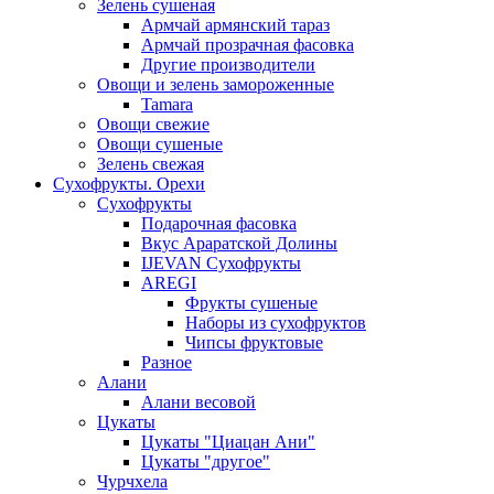
Зелень сушеная
Армчай армянский тараз
Армчай прозрачная фасовка
Другие производители
Овощи и зелень замороженные
Tamara
Овощи свежие
Овощи сушеные
Зелень свежая
Сухофрукты. Орехи
Сухофрукты
Подарочная фасовка
Вкус Араратской Долины
IJEVAN Сухофрукты
AREGI
Фрукты сушеные
Наборы из сухофруктов
Чипсы фруктовые
Разное
Алани
Алани весовой
Цукаты
Цукаты "Циацан Ани"
Цукаты "другое"
Чурчхела