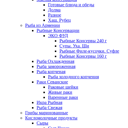
Готовые блюда и обеды
Долма
Разное
Хаш. Рубец
Рыба из Армении
Рыбные Консервации
ЭКО ФУД
Рыбные Консервы 240 г
Супы. Уха. Щи
Рыбные Филе-кусочки. Суфле
Рыбные Консервы 160 г
Рыба Охлажденная
Рыба замороженная
Рыба копченая
Рыба холодного копчения
Раки Севанские
Раковые шейки
Живые раки
Варенные раки
Икра Рыбная
Рыба Свежая
Грибы маринованные
Кисломолочные продукты
Сыры