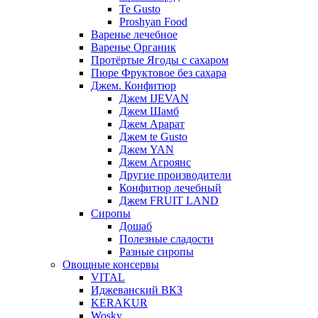
Te Gusto
Proshyan Food
Варенье лечебное
Варенье Органик
Протёртые Ягоды с сахаром
Пюре Фруктовое без сахара
Джем. Конфитюр
Джем IJEVAN
Джем Шамб
Джем Арарат
Джем te Gusto
Джем YAN
Джем Агроянс
Другие производители
Конфитюр лечебный
Джем FRUIT LAND
Сиропы
Дошаб
Полезные сладости
Разные сиропы
Овощные консервы
VITAL
Иджеванский ВКЗ
KERAKUR
Wosky