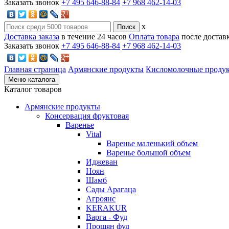
Заказать звонок
+7 495 646-88-84
+7 968 462-14-03
x
Доставка заказа
в течение 24 часов
Оплата товара
после достав
Заказать звонок
+7 495 646-88-84
+7 968 462-14-03
Главная страница
Армянские продукты
Кисломолочные проду
Меню каталога
Каталог товаров
Армянские продукты
Консервация фруктовая
Варенье
Vital
Варенье маленький объем
Варенье большой объем
Иджеван
Ноян
Шамб
Сады Арагаца
Агроянс
KERAKUR
Варга - Фуд
Прошян фуд