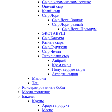
Сыр в керамическом горшке
Овечий сыр
Козий сыр
Сыр Лори
Сыр Лори Экокат
Сыр Лори разный
Сыр Лори Премиум
ЭКОТАВУШ
Сыр Качотта
Разные сыры
Сыр Сулугуни
Сыр Чечил
Эксклюзив сыр
Antipasti
Крем сыры
Полутвердые сыры
Ассорти сыров
Мацони
Тан
Консервированные бобы
Масло топленое
Бакалея
Крупы
Арарат продукт
Масис