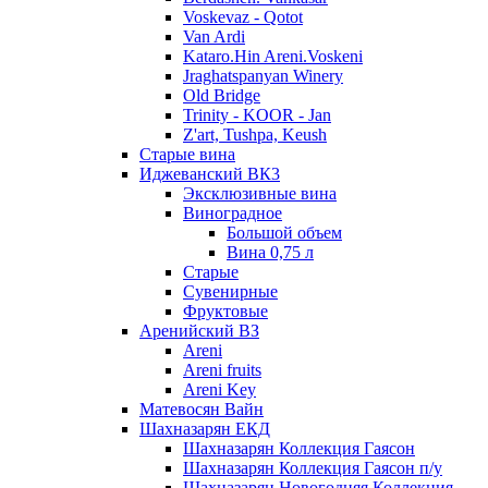
Voskevaz - Qotot
Van Ardi
Kataro.Hin Areni.Voskeni
Jraghatspanyan Winery
Old Bridge
Trinity - KOOR - Jan
Z'art, Tushpa, Keush
Старые вина
Иджеванский ВК3
Эксклюзивные вина
Виноградное
Большой объем
Вина 0,75 л
Старые
Сувенирные
Фруктовые
Аренийский ВЗ
Areni
Areni fruits
Areni Key
Матевосян Вайн
Шахназарян ЕКД
Шахназарян Коллекция Гаясон
Шахназарян Коллекция Гаясон п/у
Шахназарян Новогодняя Коллекция