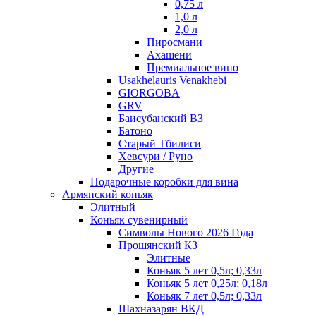
0,75 л
1,0 л
2,0 л
Пиросмани
Ахашени
Премиальное вино
Usakhelauris Venakhebi
GIORGOBA
GRV
Баисубанский ВЗ
Батоно
Старый Тбилиси
Хевсури / Руно
Другие
Подарочные коробки для вина
Армянский коньяк
Элитный
Коньяк сувенирный
Символы Нового 2026 Года
Прошянский КЗ
Элитные
Коньяк 5 лет 0,5л; 0,33л
Коньяк 5 лет 0,25л; 0,18л
Коньяк 7 лет 0,5л; 0,33л
Шахназарян ВКД