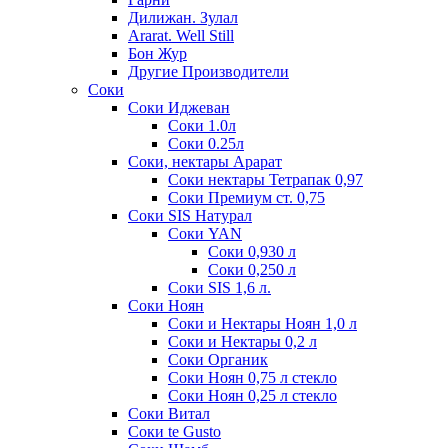
Дилижан. Зулал
Ararat. Well Still
Бон Жур
Другие Производители
Соки
Соки Иджеван
Соки 1.0л
Соки 0.25л
Соки, нектары Арарат
Соки нектары Тетрапак 0,97
Соки Премиум ст. 0,75
Соки SIS Натурал
Соки YAN
Соки 0,930 л
Соки 0,250 л
Соки SIS 1,6 л.
Соки Ноян
Соки и Нектары Ноян 1,0 л
Соки и Нектары 0,2 л
Соки Органик
Соки Ноян 0,75 л стекло
Соки Ноян 0,25 л стекло
Соки Витал
Соки te Gusto