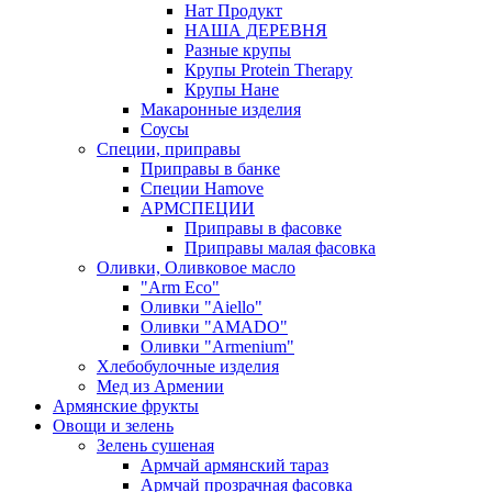
Нат Продукт
НАША ДЕРЕВНЯ
Разные крупы
Крупы Protein Therapy
Крупы Нане
Макаронные изделия
Соусы
Специи, приправы
Приправы в банке
Специи Hamove
АРМСПЕЦИИ
Приправы в фасовке
Приправы малая фасовка
Оливки, Оливковое масло
"Arm Eco"
Оливки "Aiello"
Оливки "AMADO"
Оливки "Armenium"
Хлебобулочные изделия
Мед из Армении
Армянские фрукты
Овощи и зелень
Зелень сушеная
Армчай армянский тараз
Армчай прозрачная фасовка