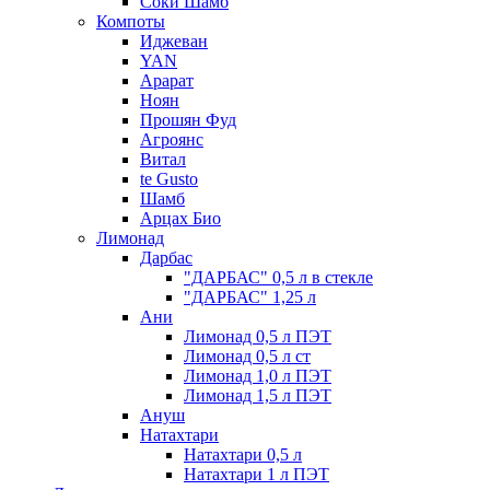
Соки Шамб
Компоты
Иджеван
YAN
Арарат
Ноян
Прошян Фуд
Агроянс
Витал
te Gusto
Шамб
Арцах Био
Лимонад
Дарбас
"ДАРБАС" 0,5 л в стекле
"ДАРБАС" 1,25 л
Ани
Лимонад 0,5 л ПЭТ
Лимонад 0,5 л ст
Лимонад 1,0 л ПЭТ
Лимонад 1,5 л ПЭТ
Ануш
Натахтари
Натахтари 0,5 л
Натахтари 1 л ПЭТ