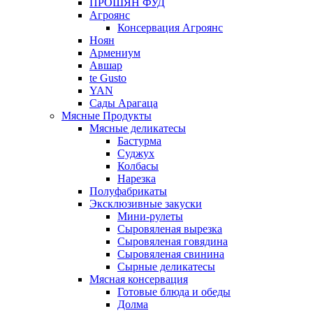
ПРОШЯН ФУД
Агроянс
Консервация Агроянс
Ноян
Армениум
Авшар
te Gusto
YAN
Сады Арагаца
Мясные Продукты
Мясные деликатесы
Бастурма
Суджух
Колбасы
Нарезка
Полуфабрикаты
Эксклюзивные закуски
Мини-рулеты
Сыровяленая вырезка
Сыровяленая говядина
Сыровяленая свинина
Сырные деликатесы
Мясная консервация
Готовые блюда и обеды
Долма