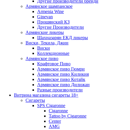
Другие производители бренди
Армянское шампанское
Armenia Wine
Ginevan
Прошянский КЗ
Другие Производители
Армянские ликеры
Шахназарян ЕКД ликеры
Виски, Текила, Джин
Виски
Коллекционные
Армянское пиво
Крафтовое Пиво
Армянское пиво Гюмри
Армянское пиво Киликия
Армянское пиво Котайк
Армянское пиво Дилижан
Разные производители
Витрина магазина сигареты 18+
Cигареты
SPS Cigaronne
Сigaronne
Tattoo by Cigaronne
Center
AMG