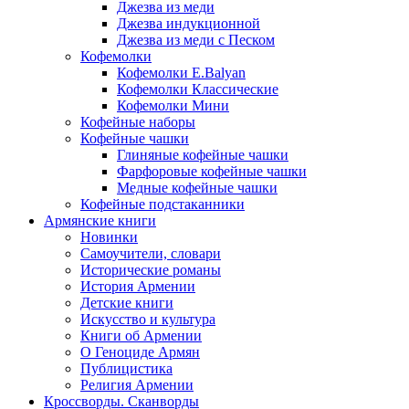
Джезва из меди
Джезва индукционной
Джезва из меди с Песком
Кофемолки
Кофемолки E.Balyan
Кофемолки Классические
Кофемолки Мини
Кофейные наборы
Кофейные чашки
Глиняные кофейные чашки
Фарфоровые кофейные чашки
Медные кофейные чашки
Кофейные подстаканники
Армянские книги
Новинки
Самоучители, словари
Исторические романы
История Армении
Детские книги
Иcкусство и культура
Книги об Армении
О Геноциде Армян
Публицистика
Религия Армении
Кроссворды. Сканворды