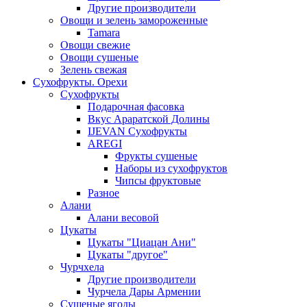
Другие производители
Овощи и зелень замороженные
Tamara
Овощи свежие
Овощи сушеные
Зелень свежая
Сухофрукты. Орехи
Сухофрукты
Подарочная фасовка
Вкус Араратской Долины
IJEVAN Сухофрукты
AREGI
Фрукты сушеные
Наборы из сухофруктов
Чипсы фруктовые
Разное
Алани
Алани весовой
Цукаты
Цукаты "Циацан Ани"
Цукаты "другое"
Чурчхела
Другие производители
Чурчела Дары Армении
Сушеные ягоды