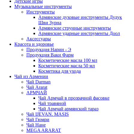
Детские игры
Музыкальные инструменты
Инструменты
Армянские духовые инструменты Дудук
Шви Зурна
Армянские струнные инструменты
Армянские ударные инструменты Доол
Аксессуары
Красота и здоровье
Продукция Нарин - Э
Продукция Ваки Фарм
Косметические масла 100 мл
Косметические масла 50 мл
Косметика для ухода
Чай из Армении
Чай Darman
Чай Ararat
АРМЧАЙ
Чай Армчай в прозрачной фасовке
Чай травяной
Чай Армчай армянский тараз
Чай IJEVAN. MASIS
Чай Гюмри
Чай Нане
MEGA ARARAT