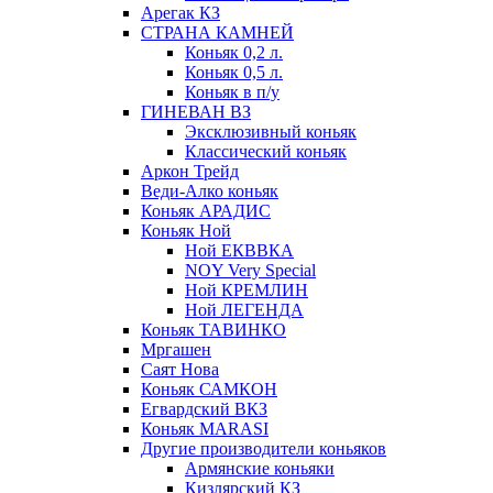
Арегак КЗ
СТРАНА КАМНЕЙ
Коньяк 0,2 л.
Коньяк 0,5 л.
Коньяк в п/у
ГИНЕВАН ВЗ
Эксклюзивный коньяк
Классический коньяк
Аркон Трейд
Веди-Алко коньяк
Коньяк АРАДИС
Коньяк Ной
Ной ЕКВВКА
NOY Very Special
Ной КРЕМЛИН
Ной ЛЕГЕНДА
Коньяк ТАВИНКО
Мргашен
Саят Нова
Коньяк САМКОН
Егвардский ВКЗ
Коньяк MARASI
Другие производители коньяков
Армянские коньяки
Кизлярский КЗ