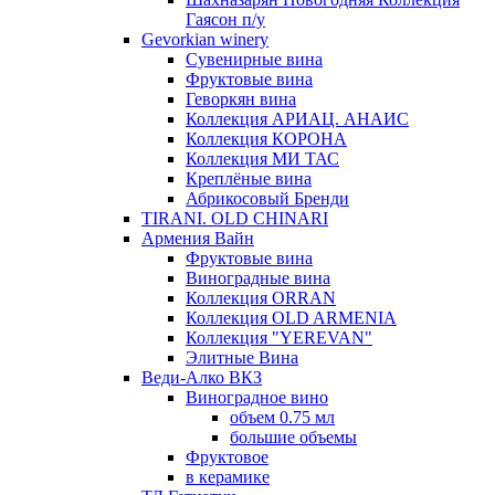
Гаясон п/у
Gevorkian winery
Сувенирные вина
Фруктовые вина
Геворкян вина
Коллекция АРИАЦ. АНАИС
Коллекция КОРОНА
Коллекция МИ ТАС
Креплёные вина
Абрикосовый Бренди
TIRANI. OLD CHINARI
Армения Вайн
Фруктовые вина
Виноградные вина
Коллекция ORRAN
Коллекция OLD ARMENIA
Коллекция "YEREVAN"
Элитные Вина
Веди-Алко ВКЗ
Виноградное вино
объем 0.75 мл
большие объемы
Фруктовое
в керамике