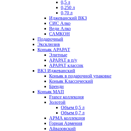
0,5 л
0,250 л
0,70 л
Иджеванский ВКЗ
СИС Алко
Веди Алко
САМКОН
Подарочный
Эксклюзив
Коньяк АРАРАТ
Элитные
АРАРАТ в п/у
АРАРАТ классик
ВКЗ Иджеванский
Коньяк в подарочной упаковке
Коньяк Классический
Бренди
Коньяк МАП
France коллекция
Золотой
Объем 0,5 л
Объем 0,7 л
АРМА коллекция
Горная Армения
Айвазовский