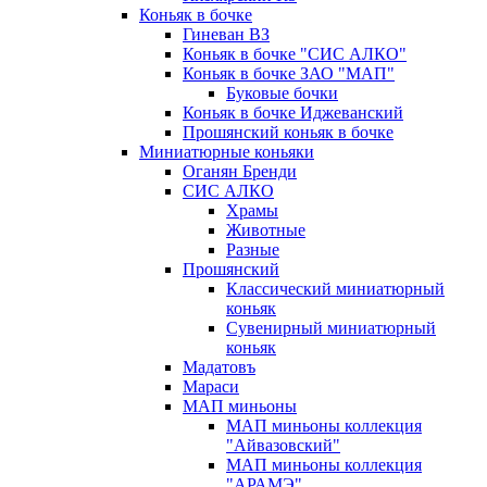
Коньяк в бочке
Гиневан ВЗ
Коньяк в бочке "СИС АЛКО"
Коньяк в бочке ЗАО "МАП"
Буковые бочки
Коньяк в бочке Иджеванский
Прошянский коньяк в бочке
Миниатюрные коньяки
Оганян Бренди
СИС АЛКО
Храмы
Животные
Разные
Прошянский
Классический миниатюрный
коньяк
Сувенирный миниатюрный
коньяк
Мадатовъ
Мараси
МАП миньоны
МАП миньоны коллекция
"Айвазовский"
МАП миньоны коллекция
"АРАМЭ"