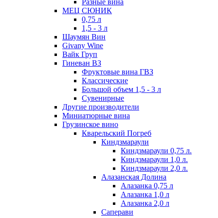
Разные вина
МЕЦ СЮНИК
0,75 л
1,5 - 3 л
Шаумян Вин
Givany Wine
Вайк Груп
Гиневан ВЗ
Фруктовые вина ГВЗ
Классические
Большой объем 1,5 - 3 л
Сувенирные
Другие производители
Миниатюрные вина
Грузинское вино
Кварельский Погреб
Киндзмараули
Киндзмараули 0,75 л.
Киндзмараули 1,0 л.
Киндзмараули 2,0 л.
Алазанская Долина
Алазанка 0,75 л
Алазанка 1,0 л
Алазанка 2,0 л
Саперави