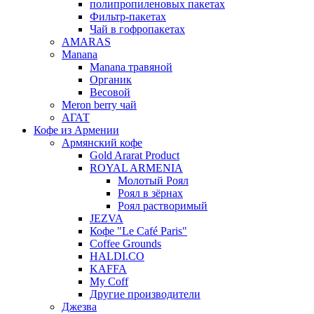
полипропиленовых пакетах
Фильтр-пакетах
Чай в гофропакетах
AMARAS
Manana
Manana травяной
Органик
Весовой
Meron berry чай
АГАТ
Кофе из Армении
Армянский кофе
Gold Ararat Product
ROYAL ARMENIA
Молотый Роял
Роял в зёрнах
Роял растворимый
JEZVA
Кофе "Le Café Paris"
Coffee Grounds
HALDI.CO
KAFFA
My Coff
Другие производители
Джезва