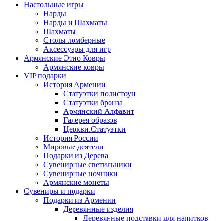
Настольные игры
Нарды
Нарды и Шахматы
Шахматы
Столы ломберные
Аксессуары для игр
Армянские Этно Ковры
Армянские ковры
VIP подарки
История Армении
Статуэтки полистоун
Статуэтки бронза
Армянский Алфавит
Галерея образов
Церкви.Статуэтки
История России
Мировые деятели
Подарки из Дерева
Сувенирные светильники
Сувенирные ночники
Армянские монеты
Сувениры и подарки
Подарки из Армении
Деревянные изделия
Деревянные подставки для напитков