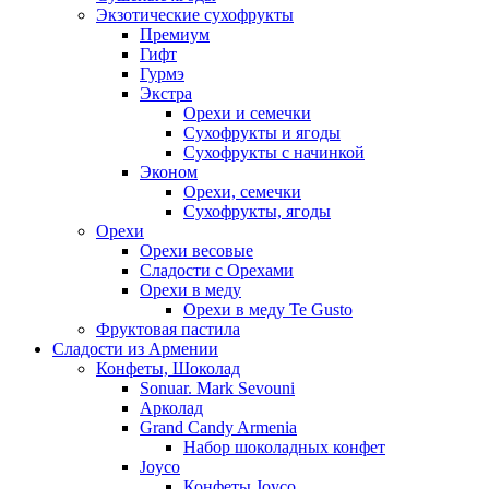
Экзотические сухофрукты
Премиум
Гифт
Гурмэ
Экстра
Орехи и семечки
Сухофрукты и ягоды
Сухофрукты с начинкой
Эконом
Орехи, семечки
Сухофрукты, ягоды
Орехи
Орехи весовые
Сладости с Орехами
Орехи в меду
Орехи в меду Te Gusto
Фруктовая пастила
Сладости из Армении
Конфеты, Шоколад
Sonuar. Mark Sevouni
Арколад
Grand Candy Armenia
Набор шоколадных конфет
Joyco
Конфеты Joyco