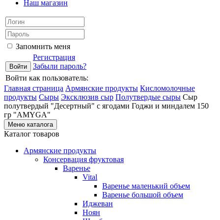
Наш магазин
Запомнить меня
Регистрация
Забыли пароль?
Войти как пользователь:
Главная страница
Армянские продукты
Кисломолочные
продукты
Сыры
Эксклюзив сыр
Полутвердые сыры
Сыр
полутвердый "Десертный" с ягодами Годжи и миндалем 150
гр "AMYGA"
Меню каталога
Каталог товаров
Армянские продукты
Консервация фруктовая
Варенье
Vital
Варенье маленький объем
Варенье большой объем
Иджеван
Ноян