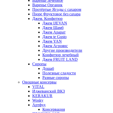
Варенье лечебное
Варенье Органик
Протёртые Ягоды с сахаром
Пюре Фруктовое без сахара
Джем. Конфитюр
Джем IJEVAN
Джем Шамб
Джем Арарат
Джем te Gusto
Джем YAN
Джем Агроянс
Другие производители
Конфитюр лечебный
Джем FRUIT LAND
Сиропы
Дошаб
Полезные сладости
Разные сиропы
Овощные консервы
VITAL
Иджеванский ВКЗ
KERAKUR
Wosky
Артфуд
Консервация