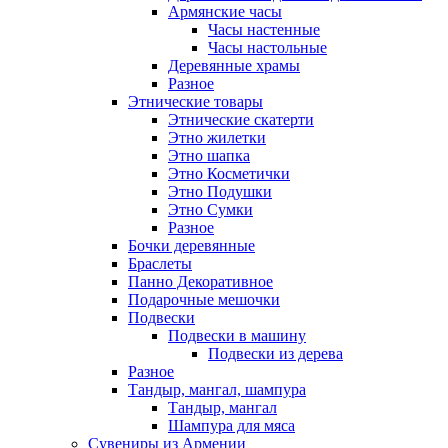
Армянские часы
Часы настенные
Часы настольные
Деревянные храмы
Разное
Этнические товары
Этнические скатерти
Этно жилетки
Этно шапка
Этно Косметички
Этно Подушки
Этно Сумки
Разное
Бочки деревянные
Браслеты
Панно Декоративное
Подарочные мешочки
Подвески
Подвески в машину
Подвески из дерева
Разное
Тандыр, мангал, шампура
Тандыр, мангал
Шампура для мяса
Сувениры из Армении