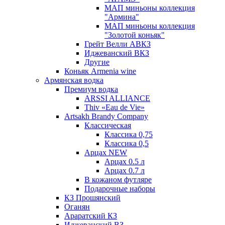
МАП миньоны коллекция
"Армина"
МАП миньоны коллекция
"Золотой коньяк"
Грейт Велли АВКЗ
Иджеванский ВКЗ
Другие
Коньяк Armenia wine
Армянская водка
Премиум водка
ARSSI ALLIANCE
Thiv «Eau de Vie»
Artsakh Brandy Company
Классическая
Классика 0,75
Классика 0,5
Арцах NEW
Арцах 0.5 л
Арцах 0.7 л
В кожаном футляре
Подарочные наборы
КЗ Прошянский
Оганян
Араратский КЗ
Иджеванский ВЗ