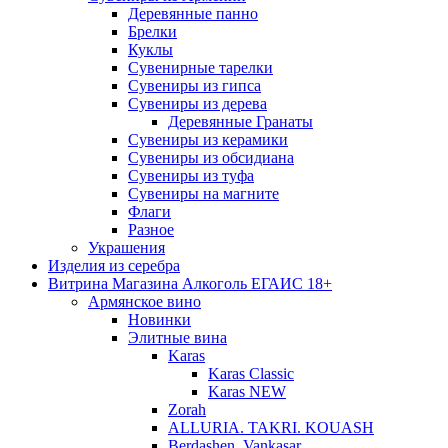
Деревянные панно
Брелки
Куклы
Сувенирные тарелки
Сувениры из гипса
Сувениры из дерева
Деревянные Гранаты
Сувениры из керамики
Сувениры из обсидиана
Сувениры из туфа
Сувениры на магните
Флаги
Разное
Украшения
Изделия из серебра
Витрина Магазина Алкоголь ЕГАИС 18+
Армянское вино
Новинки
Элитные вина
Karas
Karas Classic
Karas NEW
Zorah
ALLURIA. TAKRI. KOUASH
Berdashen. Vankasar