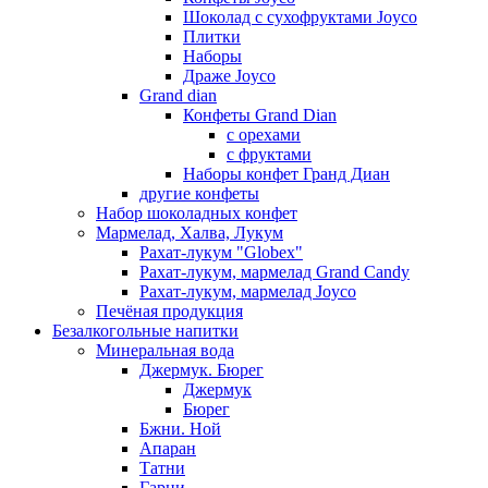
Шоколад с сухофруктами Joyco
Плитки
Наборы
Драже Joyco
Grand dian
Конфеты Grand Dian
с орехами
с фруктами
Наборы конфет Гранд Диан
другие конфеты
Набор шоколадных конфет
Мармелад, Халва, Лукум
Рахат-лукум "Globex"
Рахат-лукум, мармелад Grand Candy
Рахат-лукум, мармелад Joyco
Печёная продукция
Безалкогольные напитки
Минеральная вода
Джермук. Бюрег
Джермук
Бюрег
Бжни. Ной
Апаран
Татни
Гарни