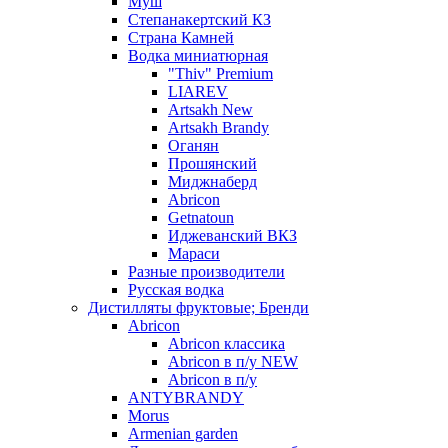
Муш
Степанакертский КЗ
Страна Камней
Водка миниатюрная
"Thiv" Premium
LIAREV
Artsakh New
Artsakh Brandy
Оганян
Прошянский
Миджнаберд
Abricon
Getnatoun
Иджеванский ВКЗ
Мараси
Разные производители
Русская водка
Дистилляты фруктовые; Бренди
Abricon
Abricon классика
Abricon в п/у NEW
Abricon в п/у
ANTYBRANDY
Morus
Armenian garden