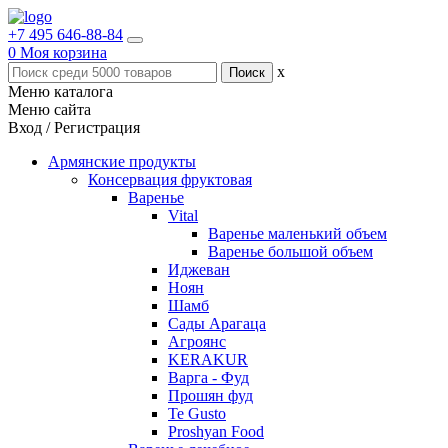
+7 495 646-88-84
0
Моя корзина
x
Меню каталога
Меню сайта
Вход / Регистрация
Армянские продукты
Консервация фруктовая
Варенье
Vital
Варенье маленький объем
Варенье большой объем
Иджеван
Ноян
Шамб
Сады Арагаца
Агроянс
KERAKUR
Варга - Фуд
Прошян фуд
Te Gusto
Proshyan Food