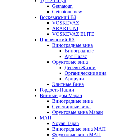
ТД Гетнатун
Getnatoun
Getnatoun new
Воскевазский ВЗ
VOSKEVAZ
ARARTUNI
VOSKEVAZ ELITE
Прошянский КЗ
Виноградные вина
Виноградные
Арт Палас
Фруктовые вина
Дерево Жизни
Органические вина
Арцруни
Элитные Вина
Гордость Нации
Винный дом Маран
Виноградные вина
Сувенирные вина
Фруктовые вина Маран
МАП
Noyan Tapan
Виноградные вина МАП
Фруктовые вина МАП