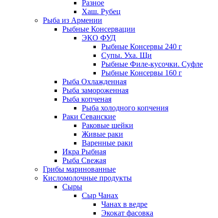
Разное
Хаш. Рубец
Рыба из Армении
Рыбные Консервации
ЭКО ФУД
Рыбные Консервы 240 г
Супы. Уха. Щи
Рыбные Филе-кусочки. Суфле
Рыбные Консервы 160 г
Рыба Охлажденная
Рыба замороженная
Рыба копченая
Рыба холодного копчения
Раки Севанские
Раковые шейки
Живые раки
Варенные раки
Икра Рыбная
Рыба Свежая
Грибы маринованные
Кисломолочные продукты
Сыры
Сыр Чанах
Чанах в ведре
Экокат фасовка