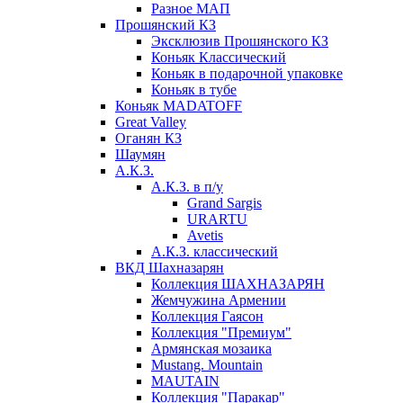
Разное МАП
Прошянский КЗ
Эксклюзив Прошянского КЗ
Коньяк Классический
Коньяк в подарочной упаковке
Коньяк в тубе
Коньяк MADATOFF
Great Valley
Оганян КЗ
Шаумян
А.К.З.
А.К.З. в п/у
Grand Sargis
URARTU
Avetis
А.К.З. классический
ВКД Шахназарян
Коллекция ШАХНАЗАРЯН
Жемчужина Армении
Коллекция Гаясон
Коллекция "Премиум"
Армянская мозаика
Mustang. Mountain
MAUTAIN
Коллекция "Паракар"