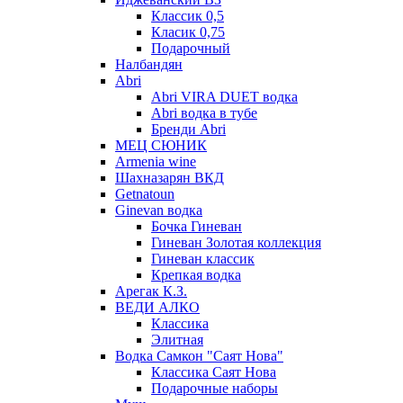
Классик 0,5
Класик 0,75
Подарочный
Налбандян
Abri
Abri VIRA DUET водка
Abri водка в тубе
Бренди Abri
МЕЦ СЮНИК
Armenia wine
Шахназарян ВКД
Getnatoun
Ginevan водка
Бочка Гиневан
Гиневан Золотая коллекция
Гиневан классик
Крепкая водка
Арегак К.З.
ВЕДИ АЛКО
Классика
Элитная
Водка Самкон "Саят Нова"
Классика Саят Нова
Подарочные наборы