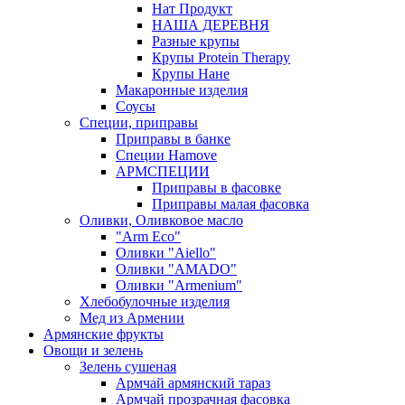
Нат Продукт
НАША ДЕРЕВНЯ
Разные крупы
Крупы Protein Therapy
Крупы Нане
Макаронные изделия
Соусы
Специи, приправы
Приправы в банке
Специи Hamove
АРМСПЕЦИИ
Приправы в фасовке
Приправы малая фасовка
Оливки, Оливковое масло
"Arm Eco"
Оливки "Aiello"
Оливки "AMADO"
Оливки "Armenium"
Хлебобулочные изделия
Мед из Армении
Армянские фрукты
Овощи и зелень
Зелень сушеная
Армчай армянский тараз
Армчай прозрачная фасовка