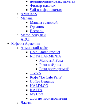
полипропиленовых пакетах
Фильтр-пакетах
Чай в гофропакетах
AMARAS
Manana
Manana травяной
Органик
Весовой
Meron berry чай
АГАТ
Кофе из Армении
Армянский кофе
Gold Ararat Product
ROYAL ARMENIA
Молотый Роял
Роял в зёрнах
Роял растворимый
JEZVA
Кофе "Le Café Paris"
Coffee Grounds
HALDI.CO
KAFFA
My Coff
Другие производители
Джезва