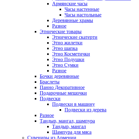
Армянские часы
Часы настенные
Часы настольные
Деревянные храмы
Разное
Этнические товары
Этнические скатерти
Этно жилетки
Этно шапка
Этно Косметички
Этно Подушки
Этно Сумки
Разное
Бочки деревянные
Браслеты
Панно Декоративное
Подарочные мешочки
Подвески
Подвески в машину
Подвески из дерева
Разное
Тандыр, мангал, шампура
Тандыр, мангал
Шампура для мяса
Сувениры из Армении