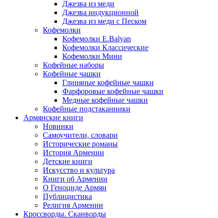
Джезва из меди
Джезва индукционной
Джезва из меди с Песком
Кофемолки
Кофемолки E.Balyan
Кофемолки Классические
Кофемолки Мини
Кофейные наборы
Кофейные чашки
Глиняные кофейные чашки
Фарфоровые кофейные чашки
Медные кофейные чашки
Кофейные подстаканники
Армянские книги
Новинки
Самоучители, словари
Исторические романы
История Армении
Детские книги
Иcкусство и культура
Книги об Армении
О Геноциде Армян
Публицистика
Религия Армении
Кроссворды. Сканворды