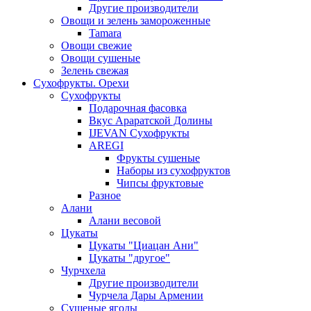
Другие производители
Овощи и зелень замороженные
Tamara
Овощи свежие
Овощи сушеные
Зелень свежая
Сухофрукты. Орехи
Сухофрукты
Подарочная фасовка
Вкус Араратской Долины
IJEVAN Сухофрукты
AREGI
Фрукты сушеные
Наборы из сухофруктов
Чипсы фруктовые
Разное
Алани
Алани весовой
Цукаты
Цукаты "Циацан Ани"
Цукаты "другое"
Чурчхела
Другие производители
Чурчела Дары Армении
Сушеные ягоды