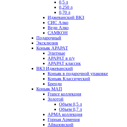
0,5 л
0,250 л
0,70 л
Иджеванский ВКЗ
СИС Алко
Веди Алко
САМКОН
Подарочный
Эксклюзив
Коньяк АРАРАТ
Элитные
АРАРАТ в п/у
АРАРАТ классик
ВКЗ Иджеванский
Коньяк в подарочной упаковке
Коньяк Классический
Бренди
Коньяк МАП
France коллекция
Золотой
Объем 0,5 л
Объем 0,7 л
АРМА коллекция
Горная Армения
Айвазовский