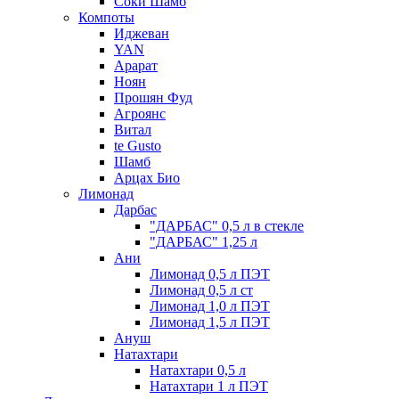
Соки Шамб
Компоты
Иджеван
YAN
Арарат
Ноян
Прошян Фуд
Агроянс
Витал
te Gusto
Шамб
Арцах Био
Лимонад
Дарбас
"ДАРБАС" 0,5 л в стекле
"ДАРБАС" 1,25 л
Ани
Лимонад 0,5 л ПЭТ
Лимонад 0,5 л ст
Лимонад 1,0 л ПЭТ
Лимонад 1,5 л ПЭТ
Ануш
Натахтари
Натахтари 0,5 л
Натахтари 1 л ПЭТ