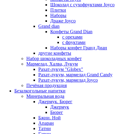
Шоколад с сухофруктами Joyco
Плитки
Наборы
Драже Joyco
Grand dian
Конфеты Grand Dian
с орехами
с фруктами
Наборы конфет Гранд Диан
другие конфеты
Набор шоколадных конфет
Мармелад, Халва, Лукум
Рахат-лукум "Globex"
Рахат-лукум, мармелад Grand Candy
Рахат-лукум, мармелад Joyco
Печёная продукция
Безалкогольные напитки
Минеральная вода
Джермук. Бюрег
Джермук
Бюрег
Бжни. Ной
Апаран
Татни
Гарни