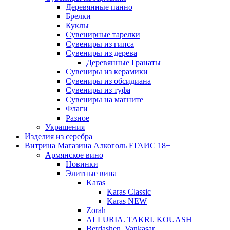
Деревянные панно
Брелки
Куклы
Сувенирные тарелки
Сувениры из гипса
Сувениры из дерева
Деревянные Гранаты
Сувениры из керамики
Сувениры из обсидиана
Сувениры из туфа
Сувениры на магните
Флаги
Разное
Украшения
Изделия из серебра
Витрина Магазина Алкоголь ЕГАИС 18+
Армянское вино
Новинки
Элитные вина
Karas
Karas Classic
Karas NEW
Zorah
ALLURIA. TAKRI. KOUASH
Berdashen. Vankasar