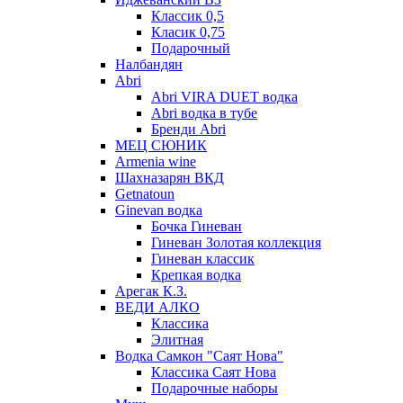
Классик 0,5
Класик 0,75
Подарочный
Налбандян
Abri
Abri VIRA DUET водка
Abri водка в тубе
Бренди Abri
МЕЦ СЮНИК
Armenia wine
Шахназарян ВКД
Getnatoun
Ginevan водка
Бочка Гиневан
Гиневан Золотая коллекция
Гиневан классик
Крепкая водка
Арегак К.З.
ВЕДИ АЛКО
Классика
Элитная
Водка Самкон "Саят Нова"
Классика Саят Нова
Подарочные наборы