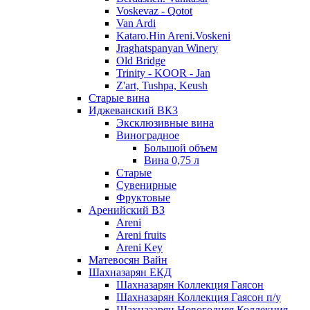
Voskevaz - Qotot
Van Ardi
Kataro.Hin Areni.Voskeni
Jraghatspanyan Winery
Old Bridge
Trinity - KOOR - Jan
Z'art, Tushpa, Keush
Старые вина
Иджеванский ВК3
Эксклюзивные вина
Виноградное
Большой объем
Вина 0,75 л
Старые
Сувенирные
Фруктовые
Аренийский ВЗ
Areni
Areni fruits
Areni Key
Матевосян Вайн
Шахназарян ЕКД
Шахназарян Коллекция Гаясон
Шахназарян Коллекция Гаясон п/у
Шахназарян Новогодняя Коллекция