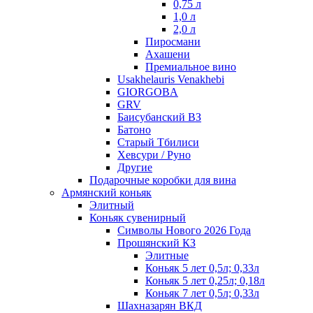
0,75 л
1,0 л
2,0 л
Пиросмани
Ахашени
Премиальное вино
Usakhelauris Venakhebi
GIORGOBA
GRV
Баисубанский ВЗ
Батоно
Старый Тбилиси
Хевсури / Руно
Другие
Подарочные коробки для вина
Армянский коньяк
Элитный
Коньяк сувенирный
Символы Нового 2026 Года
Прошянский КЗ
Элитные
Коньяк 5 лет 0,5л; 0,33л
Коньяк 5 лет 0,25л; 0,18л
Коньяк 7 лет 0,5л; 0,33л
Шахназарян ВКД