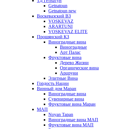
ТД Гетнатун
Getnatoun
Getnatoun new
Воскевазский ВЗ
VOSKEVAZ
ARARTUNI
VOSKEVAZ ELITE
Прошянский КЗ
Виноградные вина
Виноградные
Арт Палас
Фруктовые вина
Дерево Жизни
Органические вина
Арцруни
Элитные Вина
Гордость Нации
Винный дом Маран
Виноградные вина
Сувенирные вина
Фруктовые вина Маран
МАП
Noyan Tapan
Виноградные вина МАП
Фруктовые вина МАП