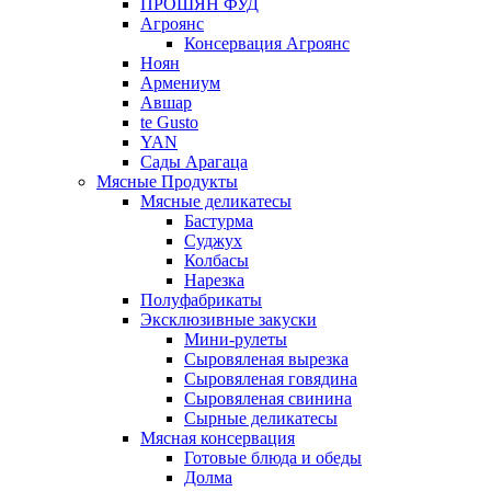
ПРОШЯН ФУД
Агроянс
Консервация Агроянс
Ноян
Армениум
Авшар
te Gusto
YAN
Сады Арагаца
Мясные Продукты
Мясные деликатесы
Бастурма
Суджух
Колбасы
Нарезка
Полуфабрикаты
Эксклюзивные закуски
Мини-рулеты
Сыровяленая вырезка
Сыровяленая говядина
Сыровяленая свинина
Сырные деликатесы
Мясная консервация
Готовые блюда и обеды
Долма