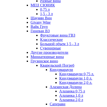
Разные вина
МЕЦ СЮНИК
0,75 л
1,5 - 3 л
Шаумян Вин
Givany Wine
Вайк Груп
Гиневан ВЗ
Фруктовые вина ГВЗ
Классические
Большой объем 1,5 - 3 л
Сувенирные
Другие производители
Миниатюрные вина
Грузинское вино
Кварельский Погреб
Киндзмараули
Киндзмараули 0,75 л.
Киндзмараули 1,0 л.
Киндзмараули 2,0 л.
Алазанская Долина
Алазанка 0,75 л
Алазанка 1,0 л
Алазанка 2,0 л
Саперави