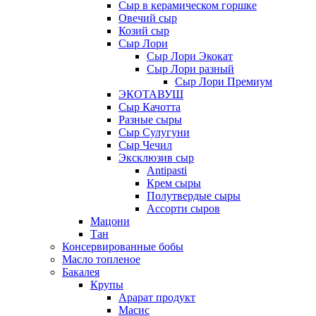
Сыр в керамическом горшке
Овечий сыр
Козий сыр
Сыр Лори
Сыр Лори Экокат
Сыр Лори разный
Сыр Лори Премиум
ЭКОТАВУШ
Сыр Качотта
Разные сыры
Сыр Сулугуни
Сыр Чечил
Эксклюзив сыр
Antipasti
Крем сыры
Полутвердые сыры
Ассорти сыров
Мацони
Тан
Консервированные бобы
Масло топленое
Бакалея
Крупы
Арарат продукт
Масис