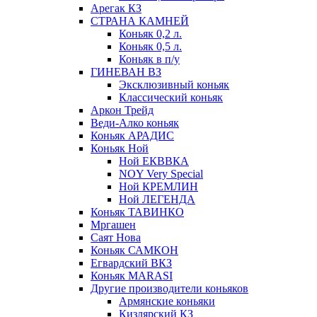
Арегак КЗ
СТРАНА КАМНЕЙ
Коньяк 0,2 л.
Коньяк 0,5 л.
Коньяк в п/у
ГИНЕВАН ВЗ
Эксклюзивный коньяк
Классический коньяк
Аркон Трейд
Веди-Алко коньяк
Коньяк АРАДИС
Коньяк Ной
Ной ЕКВВКА
NOY Very Special
Ной КРЕМЛИН
Ной ЛЕГЕНДА
Коньяк ТАВИНКО
Мргашен
Саят Нова
Коньяк САМКОН
Егвардский ВКЗ
Коньяк MARASI
Другие производители коньяков
Армянские коньяки
Кизлярский КЗ