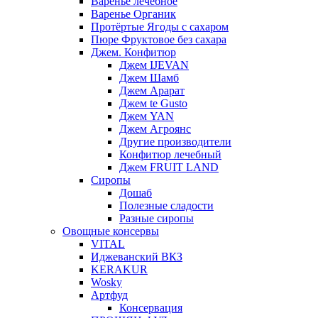
Варенье лечебное
Варенье Органик
Протёртые Ягоды с сахаром
Пюре Фруктовое без сахара
Джем. Конфитюр
Джем IJEVAN
Джем Шамб
Джем Арарат
Джем te Gusto
Джем YAN
Джем Агроянс
Другие производители
Конфитюр лечебный
Джем FRUIT LAND
Сиропы
Дошаб
Полезные сладости
Разные сиропы
Овощные консервы
VITAL
Иджеванский ВКЗ
KERAKUR
Wosky
Артфуд
Консервация