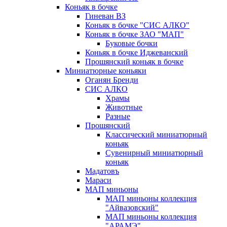
Коньяк в бочке
Гиневан ВЗ
Коньяк в бочке "СИС АЛКО"
Коньяк в бочке ЗАО "МАП"
Буковые бочки
Коньяк в бочке Иджеванский
Прошянский коньяк в бочке
Миниатюрные коньяки
Оганян Бренди
СИС АЛКО
Храмы
Животные
Разные
Прошянский
Классический миниатюрный
коньяк
Сувенирный миниатюрный
коньяк
Мадатовъ
Мараси
МАП миньоны
МАП миньоны коллекция
"Айвазовский"
МАП миньоны коллекция
"АРАМЭ"