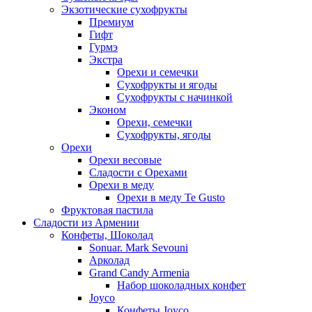
Экзотические сухофрукты
Премиум
Гифт
Гурмэ
Экстра
Орехи и семечки
Сухофрукты и ягоды
Сухофрукты с начинкой
Эконом
Орехи, семечки
Сухофрукты, ягоды
Орехи
Орехи весовые
Сладости с Орехами
Орехи в меду
Орехи в меду Te Gusto
Фруктовая пастила
Сладости из Армении
Конфеты, Шоколад
Sonuar. Mark Sevouni
Арколад
Grand Candy Armenia
Набор шоколадных конфет
Joyco
Конфеты Joyco