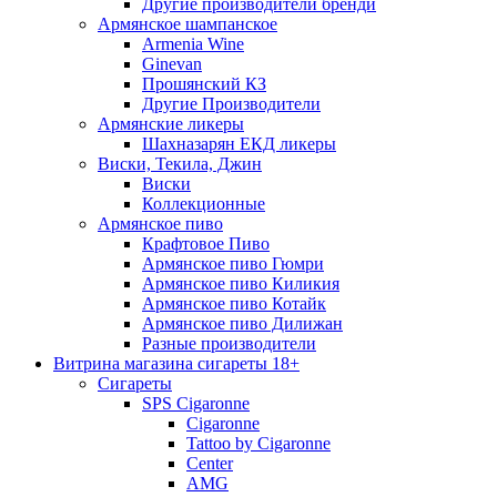
Другие производители бренди
Армянское шампанское
Armenia Wine
Ginevan
Прошянский КЗ
Другие Производители
Армянские ликеры
Шахназарян ЕКД ликеры
Виски, Текила, Джин
Виски
Коллекционные
Армянское пиво
Крафтовое Пиво
Армянское пиво Гюмри
Армянское пиво Киликия
Армянское пиво Котайк
Армянское пиво Дилижан
Разные производители
Витрина магазина сигареты 18+
Cигареты
SPS Cigaronne
Сigaronne
Tattoo by Cigaronne
Center
AMG