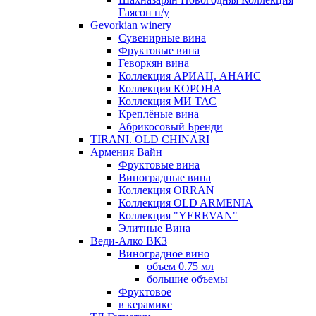
Гаясон п/у
Gevorkian winery
Сувенирные вина
Фруктовые вина
Геворкян вина
Коллекция АРИАЦ. АНАИС
Коллекция КОРОНА
Коллекция МИ ТАС
Креплёные вина
Абрикосовый Бренди
TIRANI. OLD CHINARI
Армения Вайн
Фруктовые вина
Виноградные вина
Коллекция ORRAN
Коллекция OLD ARMENIA
Коллекция "YEREVAN"
Элитные Вина
Веди-Алко ВКЗ
Виноградное вино
объем 0.75 мл
большие объемы
Фруктовое
в керамике