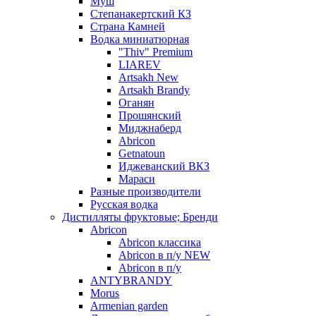
Муш
Степанакертский КЗ
Страна Камней
Водка миниатюрная
"Thiv" Premium
LIAREV
Artsakh New
Artsakh Brandy
Оганян
Прошянский
Миджнаберд
Abricon
Getnatoun
Иджеванский ВКЗ
Мараси
Разные производители
Русская водка
Дистилляты фруктовые; Бренди
Abricon
Abricon классика
Abricon в п/у NEW
Abricon в п/у
ANTYBRANDY
Morus
Armenian garden