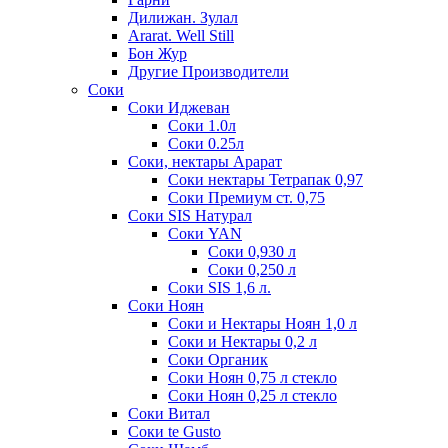
Дилижан. Зулал
Ararat. Well Still
Бон Жур
Другие Производители
Соки
Соки Иджеван
Соки 1.0л
Соки 0.25л
Соки, нектары Арарат
Соки нектары Тетрапак 0,97
Соки Премиум ст. 0,75
Соки SIS Натурал
Соки YAN
Соки 0,930 л
Соки 0,250 л
Соки SIS 1,6 л.
Соки Ноян
Соки и Нектары Ноян 1,0 л
Соки и Нектары 0,2 л
Соки Органик
Соки Ноян 0,75 л стекло
Соки Ноян 0,25 л стекло
Соки Витал
Соки te Gusto