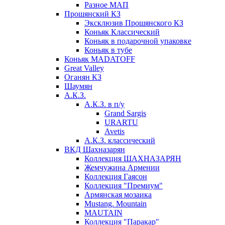
Разное МАП
Прошянский КЗ
Эксклюзив Прошянского КЗ
Коньяк Классический
Коньяк в подарочной упаковке
Коньяк в тубе
Коньяк MADATOFF
Great Valley
Оганян КЗ
Шаумян
А.К.З.
А.К.З. в п/у
Grand Sargis
URARTU
Avetis
А.К.З. классический
ВКД Шахназарян
Коллекция ШАХНАЗАРЯН
Жемчужина Армении
Коллекция Гаясон
Коллекция "Премиум"
Армянская мозаика
Mustang. Mountain
MAUTAIN
Коллекция "Паракар"