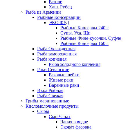
Разное
Хаш. Рубец
Рыба из Армении
Рыбные Консервации
ЭКО ФУД
Рыбные Консервы 240 г
Супы. Уха. Щи
Рыбные Филе-кусочки. Суфле
Рыбные Консервы 160 г
Рыба Охлажденная
Рыба замороженная
Рыба копченая
Рыба холодного копчения
Раки Севанские
Раковые шейки
Живые раки
Варенные раки
Икра Рыбная
Рыба Свежая
Грибы маринованные
Кисломолочные продукты
Сыры
Сыр Чанах
Чанах в ведре
Экокат фасовка