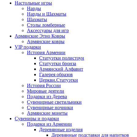
Настольные игры
Нарды
Нарды и Шахматы
Шахматы
Столы ломберные
Аксессуары для игр
Армянские Этно Ковры
Армянские ковры
VIP подарки
История Армении
Статуэтки полистоун
Статуэтки бронза
Армянский Алфавит
Галерея образов
Церкви.Статуэтки
История России
Мировые деятели
Подарки из Дерева
Сувенирные светильники
Сувенирные ночники
Армянские монеты
Сувениры и подарки
Подарки из Армении
Деревянные изделия
Деревянные подставки для напитков