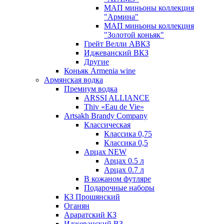
МАП миньоны коллекция
"Армина"
МАП миньоны коллекция
"Золотой коньяк"
Грейт Велли АВКЗ
Иджеванский ВКЗ
Другие
Коньяк Armenia wine
Армянская водка
Премиум водка
ARSSI ALLIANCE
Thiv «Eau de Vie»
Artsakh Brandy Company
Классическая
Классика 0,75
Классика 0,5
Арцах NEW
Арцах 0.5 л
Арцах 0.7 л
В кожаном футляре
Подарочные наборы
КЗ Прошянский
Оганян
Араратский КЗ
Иджеванский ВЗ