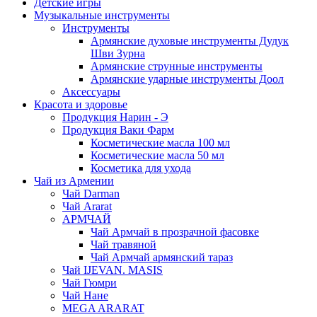
Детские игры
Музыкальные инструменты
Инструменты
Армянские духовые инструменты Дудук
Шви Зурна
Армянские струнные инструменты
Армянские ударные инструменты Доол
Аксессуары
Красота и здоровье
Продукция Нарин - Э
Продукция Ваки Фарм
Косметические масла 100 мл
Косметические масла 50 мл
Косметика для ухода
Чай из Армении
Чай Darman
Чай Ararat
АРМЧАЙ
Чай Армчай в прозрачной фасовке
Чай травяной
Чай Армчай армянский тараз
Чай IJEVAN. MASIS
Чай Гюмри
Чай Нане
MEGA ARARAT