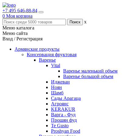
+7 495 646-88-84
0
Моя корзина
x
Меню каталога
Меню сайта
Вход / Регистрация
Армянские продукты
Консервация фруктовая
Варенье
Vital
Варенье маленький объем
Варенье большой объем
Иджеван
Ноян
Шамб
Сады Арагаца
Агроянс
KERAKUR
Варга - Фуд
Прошян фуд
Te Gusto
Proshyan Food