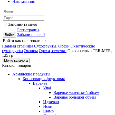
Наш магазин
Запомнить меня
Регистрация
Забыли пароль?
Войти как пользователь:
Главная страница
Сухофрукты. Орехи
Экзотические
сухофрукты
Эконом
Орехи, семечки
Орехи кешью TER-MER,
125 гр
Меню каталога
Каталог товаров
Армянские продукты
Консервация фруктовая
Варенье
Vital
Варенье маленький объем
Варенье большой объем
Иджеван
Ноян
Шамб