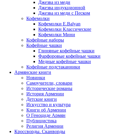
Джезва из меди
Джезва индукционной
Джезва из меди с Песком
Кофемолки
Кофемолки E.Balyan
Кофемолки Классические
Кофемолки Мини
Кофейные наборы
Кофейные чашки
Глиняные кофейные чашки
Фарфоровые кофейные чашки
Медные кофейные чашки
Кофейные подстаканники
Армянские книги
Новинки
Самоучители, словари
Исторические романы
История Армении
Детские книги
Иcкусство и культура
Книги об Армении
О Геноциде Армян
Публицистика
Религия Армении
Кроссворды. Сканворды