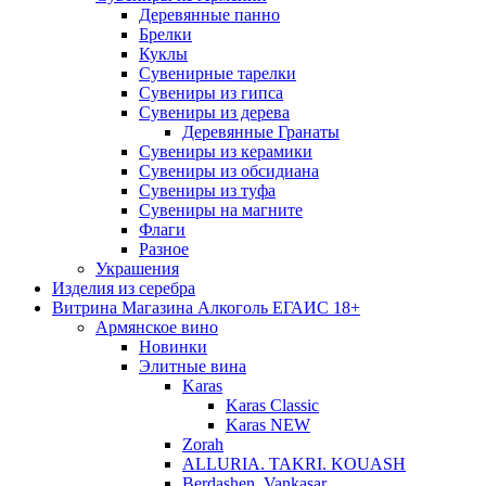
Деревянные панно
Брелки
Куклы
Сувенирные тарелки
Сувениры из гипса
Сувениры из дерева
Деревянные Гранаты
Сувениры из керамики
Сувениры из обсидиана
Сувениры из туфа
Сувениры на магните
Флаги
Разное
Украшения
Изделия из серебра
Витрина Магазина Алкоголь ЕГАИС 18+
Армянское вино
Новинки
Элитные вина
Karas
Karas Classic
Karas NEW
Zorah
ALLURIA. TAKRI. KOUASH
Berdashen. Vankasar