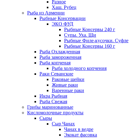
Разное
Хаш. Рубец
Рыба из Армении
Рыбные Консервации
ЭКО ФУД
Рыбные Консервы 240 г
Супы. Уха. Щи
Рыбные Филе-кусочки. Суфле
Рыбные Консервы 160 г
Рыба Охлажденная
Рыба замороженная
Рыба копченая
Рыба холодного копчения
Раки Севанские
Раковые шейки
Живые раки
Варенные раки
Икра Рыбная
Рыба Свежая
Грибы маринованные
Кисломолочные продукты
Сыры
Сыр Чанах
Чанах в ведре
Экокат фасовка