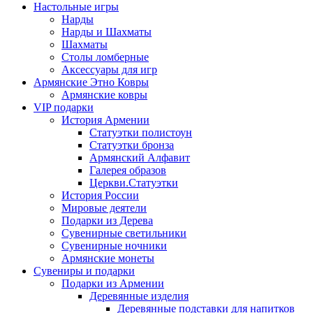
Настольные игры
Нарды
Нарды и Шахматы
Шахматы
Столы ломберные
Аксессуары для игр
Армянские Этно Ковры
Армянские ковры
VIP подарки
История Армении
Статуэтки полистоун
Статуэтки бронза
Армянский Алфавит
Галерея образов
Церкви.Статуэтки
История России
Мировые деятели
Подарки из Дерева
Сувенирные светильники
Сувенирные ночники
Армянские монеты
Сувениры и подарки
Подарки из Армении
Деревянные изделия
Деревянные подставки для напитков