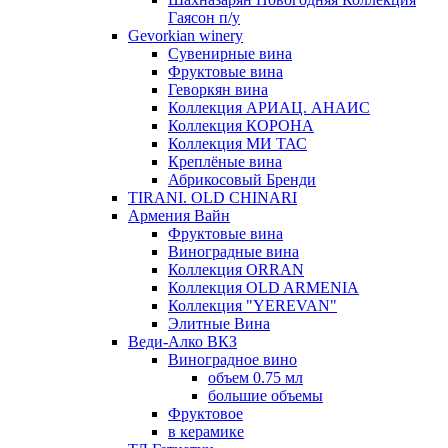
Гаясон п/у
Gevorkian winery
Сувенирные вина
Фруктовые вина
Геворкян вина
Коллекция АРИАЦ. АНАИС
Коллекция КОРОНА
Коллекция МИ ТАС
Креплёные вина
Абрикосовый Бренди
TIRANI. OLD CHINARI
Армения Вайн
Фруктовые вина
Виноградные вина
Коллекция ORRAN
Коллекция OLD ARMENIA
Коллекция "YEREVAN"
Элитные Вина
Веди-Алко ВКЗ
Виноградное вино
объем 0.75 мл
большие объемы
Фруктовое
в керамике