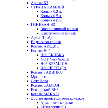
Арегак КЗ
СТРАНА КАМНЕЙ
Коньяк 0,2 л.
Коньяк 0,5 л.
Коньяк в п/у
ГИНЕВАН ВЗ
Эксклюзивный коньяк
Классический коньяк
Аркон Трейд
Веди-Алко коньяк
Коньяк АРАДИС
Коньяк Ной
Ной ЕКВВКА
NOY Very Special
Ной КРЕМЛИН
Ной ЛЕГЕНДА
Коньяк ТАВИНКО
Мргашен
Саят Нова
Коньяк САМКОН
Егвардский ВКЗ
Коньяк MARASI
Другие производители коньяков
Армянские коньяки
Кизлярский КЗ