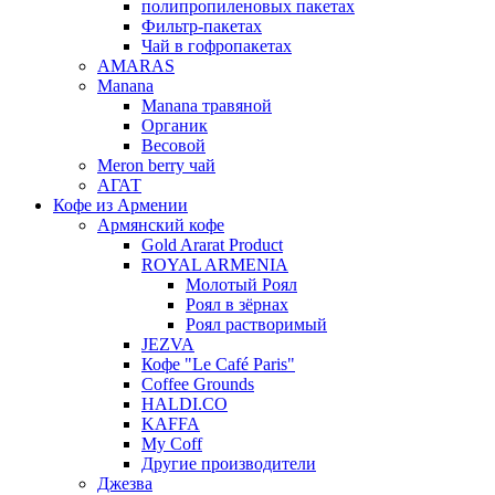
полипропиленовых пакетах
Фильтр-пакетах
Чай в гофропакетах
AMARAS
Manana
Manana травяной
Органик
Весовой
Meron berry чай
АГАТ
Кофе из Армении
Армянский кофе
Gold Ararat Product
ROYAL ARMENIA
Молотый Роял
Роял в зёрнах
Роял растворимый
JEZVA
Кофе "Le Café Paris"
Coffee Grounds
HALDI.CO
KAFFA
My Coff
Другие производители
Джезва