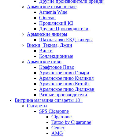
Другие производители бренди
Армянское шампанское
Armenia Wine
Ginevan
Прошянский КЗ
Другие Производители
Армянские ликеры
Шахназарян ЕКД ликеры
Виски, Текила, Джин
Виски
Коллекционные
Армянское пиво
Крафтовое Пиво
Армянское пиво Гюмри
Армянское пиво Киликия
Армянское пиво Котайк
Армянское пиво Дилижан
Разные производители
Витрина магазина сигареты 18+
Cигареты
SPS Cigaronne
Сigaronne
Tattoo by Cigaronne
Center
AMG