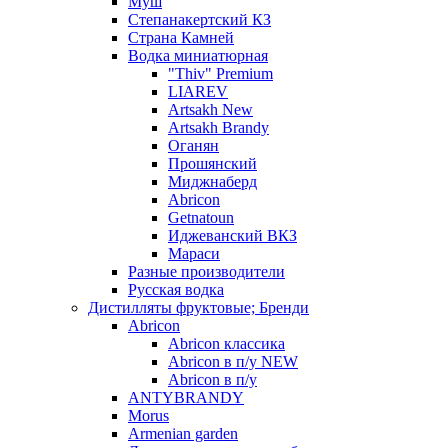
Муш
Степанакертский КЗ
Страна Камней
Водка миниатюрная
"Thiv" Premium
LIAREV
Artsakh New
Artsakh Brandy
Оганян
Прошянский
Миджнаберд
Abricon
Getnatoun
Иджеванский ВКЗ
Мараси
Разные производители
Русская водка
Дистилляты фруктовые; Бренди
Abricon
Abricon классика
Abricon в п/у NEW
Abricon в п/у
ANTYBRANDY
Morus
Armenian garden