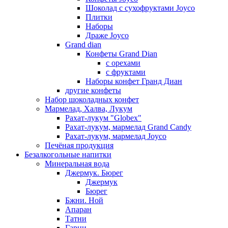
Шоколад с сухофруктами Joyco
Плитки
Наборы
Драже Joyco
Grand dian
Конфеты Grand Dian
с орехами
с фруктами
Наборы конфет Гранд Диан
другие конфеты
Набор шоколадных конфет
Мармелад, Халва, Лукум
Рахат-лукум "Globex"
Рахат-лукум, мармелад Grand Candy
Рахат-лукум, мармелад Joyco
Печёная продукция
Безалкогольные напитки
Минеральная вода
Джермук. Бюрег
Джермук
Бюрег
Бжни. Ной
Апаран
Татни
Гарни