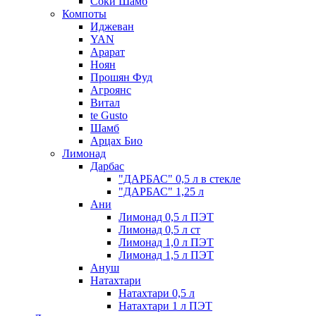
Соки Шамб
Компоты
Иджеван
YAN
Арарат
Ноян
Прошян Фуд
Агроянс
Витал
te Gusto
Шамб
Арцах Био
Лимонад
Дарбас
"ДАРБАС" 0,5 л в стекле
"ДАРБАС" 1,25 л
Ани
Лимонад 0,5 л ПЭТ
Лимонад 0,5 л ст
Лимонад 1,0 л ПЭТ
Лимонад 1,5 л ПЭТ
Ануш
Натахтари
Натахтари 0,5 л
Натахтари 1 л ПЭТ