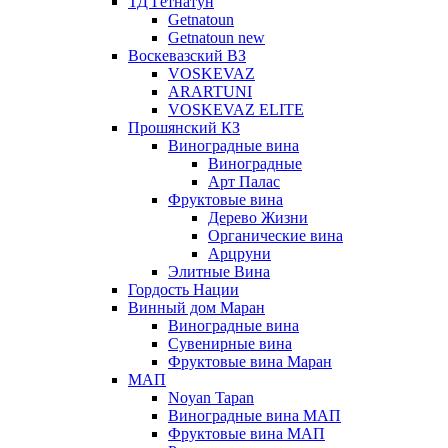
ТД Гетнатун
Getnatoun
Getnatoun new
Воскевазский ВЗ
VOSKEVAZ
ARARTUNI
VOSKEVAZ ELITE
Прошянский КЗ
Виноградные вина
Виноградные
Арт Палас
Фруктовые вина
Дерево Жизни
Органические вина
Арцруни
Элитные Вина
Гордость Нации
Винный дом Маран
Виноградные вина
Сувенирные вина
Фруктовые вина Маран
МАП
Noyan Tapan
Виноградные вина МАП
Фруктовые вина МАП