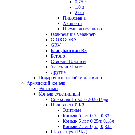
0,75 л
1,0 л
2,0 л
Пиросмани
Ахашени
Премиальное вино
Usakhelauris Venakhebi
GIORGOBA
GRV
Баисубанский ВЗ
Батоно
Старый Тбилиси
Хевсури / Руно
Другие
Подарочные коробки для вина
Армянский коньяк
Элитный
Коньяк сувенирный
Символы Нового 2026 Года
Прошянский КЗ
Элитные
Коньяк 5 лет 0,5л; 0,33л
Коньяк 5 лет 0,25л; 0,18л
Коньяк 7 лет 0,5л; 0,33л
Шахназарян ВКД