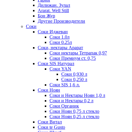
Дилижан. Зулал
Ararat. Well Still
Бон Жур
Другие Производители
Соки
Соки Иджеван
Соки 1.0л
Соки 0.25л
Соки, нектары Арарат
Соки нектары Тетрапак 0,97
Соки Премиум ст. 0,75
Соки SIS Натурал
Соки YAN
Соки 0,930 л
Соки 0,250 л
Соки SIS 1,6 л.
Соки Ноян
Соки и Нектары Ноян 1,0 л
Соки и Нектары 0,2 л
Соки Органик
Соки Ноян 0,75 л стекло
Соки Ноян 0,25 л стекло
Соки Витал
Соки te Gusto