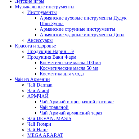
Детские игры
Музыкальные инструменты
Инструменты
Армянские духовые инструменты Дудук
Шви Зурна
Армянские струнные инструменты
Армянские ударные инструменты Доол
Аксессуары
Красота и здоровье
Продукция Нарин - Э
Продукция Ваки Фарм
Косметические масла 100 мл
Косметические масла 50 мл
Косметика для ухода
Чай из Армении
Чай Darman
Чай Ararat
АРМЧАЙ
Чай Армчай в прозрачной фасовке
Чай травяной
Чай Армчай армянский тараз
Чай IJEVAN. MASIS
Чай Гюмри
Чай Нане
MEGA ARARAT