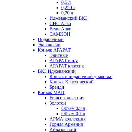
0,5 л
0,250 л
0,70 л
Иджеванский ВКЗ
СИС Алко
Веди Алко
САМКОН
Подарочный
Эксклюзив
Коньяк АРАРАТ
Элитные
АРАРАТ в п/у
АРАРАТ классик
ВКЗ Иджеванский
Коньяк в подарочной упаковке
Коньяк Классический
Бренди
Коньяк МАП
France коллекция
Золотой
Объем 0,5 л
Объем 0,7 л
АРМА коллекция
Горная Армения
Айвазовский