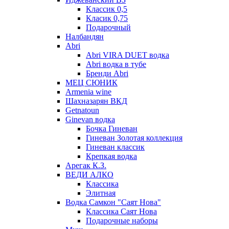
Классик 0,5
Класик 0,75
Подарочный
Налбандян
Abri
Abri VIRA DUET водка
Abri водка в тубе
Бренди Abri
МЕЦ СЮНИК
Armenia wine
Шахназарян ВКД
Getnatoun
Ginevan водка
Бочка Гиневан
Гиневан Золотая коллекция
Гиневан классик
Крепкая водка
Арегак К.З.
ВЕДИ АЛКО
Классика
Элитная
Водка Самкон "Саят Нова"
Классика Саят Нова
Подарочные наборы