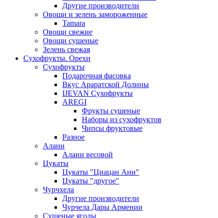
Другие производители
Овощи и зелень замороженные
Tamara
Овощи свежие
Овощи сушеные
Зелень свежая
Сухофрукты. Орехи
Сухофрукты
Подарочная фасовка
Вкус Араратской Долины
IJEVAN Сухофрукты
AREGI
Фрукты сушеные
Наборы из сухофруктов
Чипсы фруктовые
Разное
Алани
Алани весовой
Цукаты
Цукаты "Циацан Ани"
Цукаты "другое"
Чурчхела
Другие производители
Чурчела Дары Армении
Сушеные ягоды