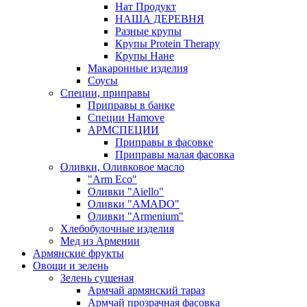
Нат Продукт
НАША ДЕРЕВНЯ
Разные крупы
Крупы Protein Therapy
Крупы Нане
Макаронные изделия
Соусы
Специи, приправы
Приправы в банке
Специи Hamove
АРМСПЕЦИИ
Приправы в фасовке
Приправы малая фасовка
Оливки, Оливковое масло
"Arm Eco"
Оливки "Aiello"
Оливки "AMADO"
Оливки "Armenium"
Хлебобулочные изделия
Мед из Армении
Армянские фрукты
Овощи и зелень
Зелень сушеная
Армчай армянский тараз
Армчай прозрачная фасовка