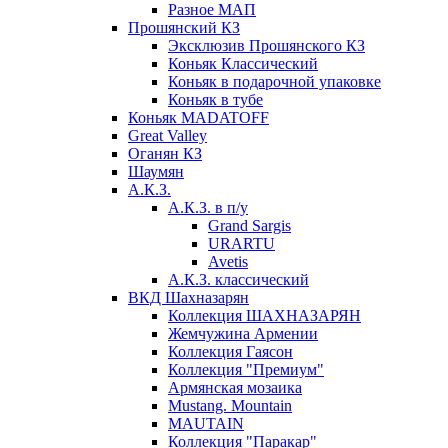
Разное МАП
Прошянский КЗ
Эксклюзив Прошянского КЗ
Коньяк Классический
Коньяк в подарочной упаковке
Коньяк в тубе
Коньяк MADATOFF
Great Valley
Оганян КЗ
Шаумян
А.К.З.
А.К.З. в п/у
Grand Sargis
URARTU
Avetis
А.К.З. классический
ВКД Шахназарян
Коллекция ШАХНАЗАРЯН
Жемчужина Армении
Коллекция Гаясон
Коллекция "Премиум"
Армянская мозаика
Mustang. Mountain
MAUTAIN
Коллекция "Паракар"