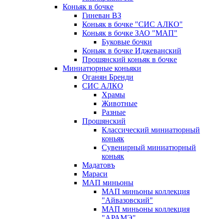
Коньяк в бочке
Гиневан ВЗ
Коньяк в бочке "СИС АЛКО"
Коньяк в бочке ЗАО "МАП"
Буковые бочки
Коньяк в бочке Иджеванский
Прошянский коньяк в бочке
Миниатюрные коньяки
Оганян Бренди
СИС АЛКО
Храмы
Животные
Разные
Прошянский
Классический миниатюрный
коньяк
Сувенирный миниатюрный
коньяк
Мадатовъ
Мараси
МАП миньоны
МАП миньоны коллекция
"Айвазовский"
МАП миньоны коллекция
"АРАМЭ"