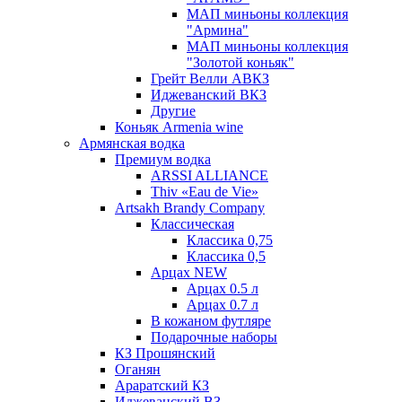
МАП миньоны коллекция
"Армина"
МАП миньоны коллекция
"Золотой коньяк"
Грейт Велли АВКЗ
Иджеванский ВКЗ
Другие
Коньяк Armenia wine
Армянская водка
Премиум водка
ARSSI ALLIANCE
Thiv «Eau de Vie»
Artsakh Brandy Company
Классическая
Классика 0,75
Классика 0,5
Арцах NEW
Арцах 0.5 л
Арцах 0.7 л
В кожаном футляре
Подарочные наборы
КЗ Прошянский
Оганян
Араратский КЗ
Иджеванский ВЗ