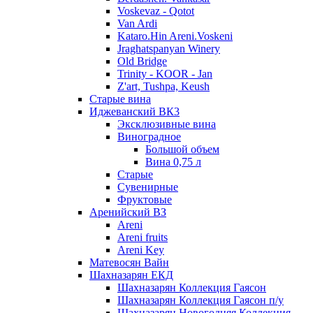
Voskevaz - Qotot
Van Ardi
Kataro.Hin Areni.Voskeni
Jraghatspanyan Winery
Old Bridge
Trinity - KOOR - Jan
Z'art, Tushpa, Keush
Старые вина
Иджеванский ВК3
Эксклюзивные вина
Виноградное
Большой объем
Вина 0,75 л
Старые
Сувенирные
Фруктовые
Аренийский ВЗ
Areni
Areni fruits
Areni Key
Матевосян Вайн
Шахназарян ЕКД
Шахназарян Коллекция Гаясон
Шахназарян Коллекция Гаясон п/у
Шахназарян Новогодняя Коллекция