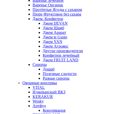
Варенье лечебное
Варенье Органик
Протёртые Ягоды с сахаром
Пюре Фруктовое без сахара
Джем. Конфитюр
Джем IJEVAN
Джем Шамб
Джем Арарат
Джем te Gusto
Джем YAN
Джем Агроянс
Другие производители
Конфитюр лечебный
Джем FRUIT LAND
Сиропы
Дошаб
Полезные сладости
Разные сиропы
Овощные консервы
VITAL
Иджеванский ВКЗ
KERAKUR
Wosky
Артфуд
Консервация