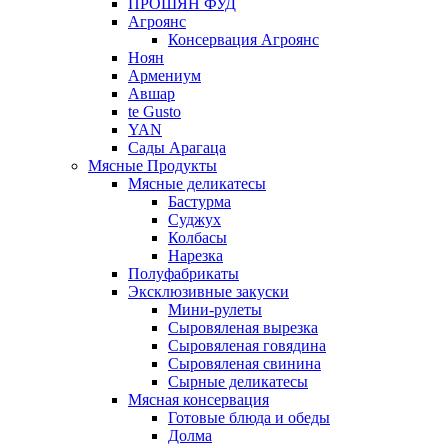
ПРОШЯН ФУД
Агроянс
Консервация Агроянс
Ноян
Армениум
Авшар
te Gusto
YAN
Сады Арагаца
Мясные Продукты
Мясные деликатесы
Бастурма
Суджух
Колбасы
Нарезка
Полуфабрикаты
Эксклюзивные закуски
Мини-рулеты
Сыровяленая вырезка
Сыровяленая говядина
Сыровяленая свинина
Сырные деликатесы
Мясная консервация
Готовые блюда и обеды
Долма