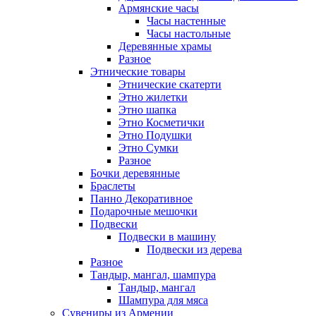
Армянские часы
Часы настенные
Часы настольные
Деревянные храмы
Разное
Этнические товары
Этнические скатерти
Этно жилетки
Этно шапка
Этно Косметички
Этно Подушки
Этно Сумки
Разное
Бочки деревянные
Браслеты
Панно Декоративное
Подарочные мешочки
Подвески
Подвески в машину
Подвески из дерева
Разное
Тандыр, мангал, шампура
Тандыр, мангал
Шампура для мяса
Сувениры из Армении