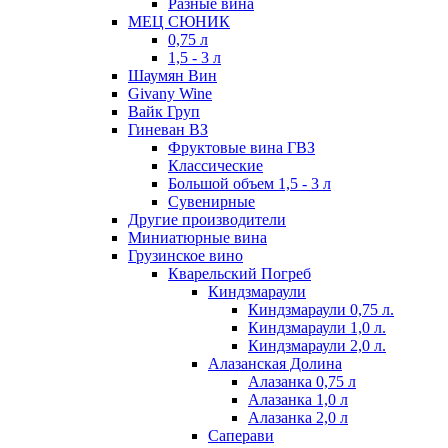
Разные вина
МЕЦ СЮНИК
0,75 л
1,5 - 3 л
Шаумян Вин
Givany Wine
Вайк Груп
Гиневан ВЗ
Фруктовые вина ГВЗ
Классические
Большой объем 1,5 - 3 л
Сувенирные
Другие производители
Миниатюрные вина
Грузинское вино
Кварельский Погреб
Киндзмараули
Киндзмараули 0,75 л.
Киндзмараули 1,0 л.
Киндзмараули 2,0 л.
Алазанская Долина
Алазанка 0,75 л
Алазанка 1,0 л
Алазанка 2,0 л
Саперави