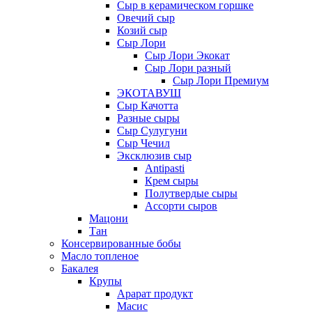
Сыр в керамическом горшке
Овечий сыр
Козий сыр
Сыр Лори
Сыр Лори Экокат
Сыр Лори разный
Сыр Лори Премиум
ЭКОТАВУШ
Сыр Качотта
Разные сыры
Сыр Сулугуни
Сыр Чечил
Эксклюзив сыр
Antipasti
Крем сыры
Полутвердые сыры
Ассорти сыров
Мацони
Тан
Консервированные бобы
Масло топленое
Бакалея
Крупы
Арарат продукт
Масис