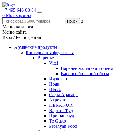
+7 495 646-88-84
0
Моя корзина
x
Меню каталога
Меню сайта
Вход / Регистрация
Армянские продукты
Консервация фруктовая
Варенье
Vital
Варенье маленький объем
Варенье большой объем
Иджеван
Ноян
Шамб
Сады Арагаца
Агроянс
KERAKUR
Варга - Фуд
Прошян фуд
Te Gusto
Proshyan Food