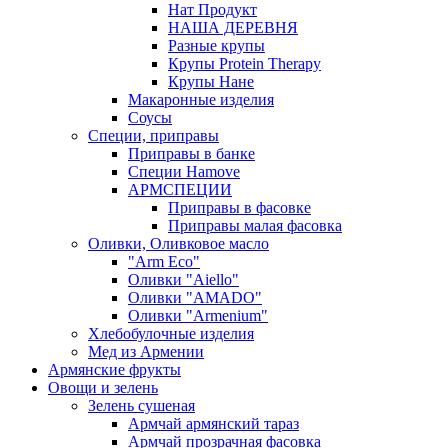
Нат Продукт
НАША ДЕРЕВНЯ
Разные крупы
Крупы Protein Therapy
Крупы Нане
Макаронные изделия
Соусы
Специи, приправы
Приправы в банке
Специи Hamove
АРМСПЕЦИИ
Приправы в фасовке
Приправы малая фасовка
Оливки, Оливковое масло
"Arm Eco"
Оливки "Aiello"
Оливки "AMADO"
Оливки "Armenium"
Хлебобулочные изделия
Мед из Армении
Армянские фрукты
Овощи и зелень
Зелень сушеная
Армчай армянский тараз
Армчай прозрачная фасовка