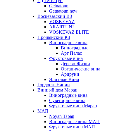
ТД Гетнатун
Getnatoun
Getnatoun new
Воскевазский ВЗ
VOSKEVAZ
ARARTUNI
VOSKEVAZ ELITE
Прошянский КЗ
Виноградные вина
Виноградные
Арт Палас
Фруктовые вина
Дерево Жизни
Органические вина
Арцруни
Элитные Вина
Гордость Нации
Винный дом Маран
Виноградные вина
Сувенирные вина
Фруктовые вина Маран
МАП
Noyan Tapan
Виноградные вина МАП
Фруктовые вина МАП