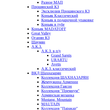
Разное МАП
Прошянский КЗ
Эксклюзив Прошянского КЗ
Коньяк Классический
Коньяк в подарочной упаковке
Коньяк в тубе
Коньяк MADATOFF
Great Valley
Оганян КЗ
Шаумян
А.К.З.
А.К.З. в п/у
Grand Sargis
URARTU
Avetis
А.К.З. классический
ВКД Шахназарян
Коллекция ШАХНАЗАРЯН
Жемчужина Армении
Коллекция Гаясон
Коллекция "Премиум"
Армянская мозаика
Mustang. Mountain
MAUTAIN
Коллекция "Паракар"