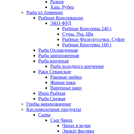
Разное
Хаш. Рубец
Рыба из Армении
Рыбные Консервации
ЭКО ФУД
Рыбные Консервы 240 г
Супы. Уха. Щи
Рыбные Филе-кусочки. Суфле
Рыбные Консервы 160 г
Рыба Охлажденная
Рыба замороженная
Рыба копченая
Рыба холодного копчения
Раки Севанские
Раковые шейки
Живые раки
Варенные раки
Икра Рыбная
Рыба Свежая
Грибы маринованные
Кисломолочные продукты
Сыры
Сыр Чанах
Чанах в ведре
Экокат фасовка