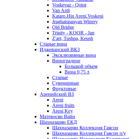
Voskevaz - Qotot
Van Ardi
Kataro.Hin Areni.Voskeni
Jraghatspanyan Winery
Old Bridge
Trinity - KOOR - Jan
Z'art, Tushpa, Keush
Старые вина
Иджеванский ВК3
Эксклюзивные вина
Виноградное
Большой объем
Вина 0,75 л
Старые
Сувенирные
Фруктовые
Аренийский ВЗ
Areni
Areni fruits
Areni Key
Матевосян Вайн
Шахназарян ЕКД
Шахназарян Коллекция Гаясон
Шахназарян Коллекция Гаясон п/у
Шахназарян Новогодняя Коллекция