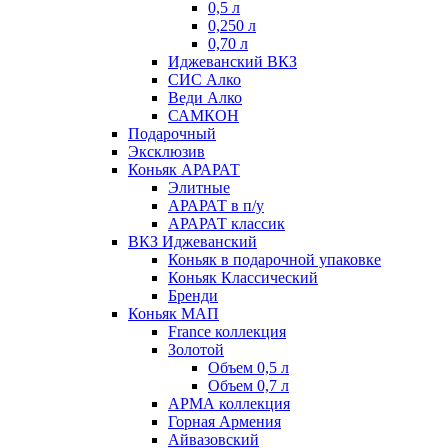
0,5 л
0,250 л
0,70 л
Иджеванский ВКЗ
СИС Алко
Веди Алко
САМКОН
Подарочный
Эксклюзив
Коньяк АРАРАТ
Элитные
АРАРАТ в п/у
АРАРАТ классик
ВКЗ Иджеванский
Коньяк в подарочной упаковке
Коньяк Классический
Бренди
Коньяк МАП
France коллекция
Золотой
Объем 0,5 л
Объем 0,7 л
АРМА коллекция
Горная Армения
Айвазовский