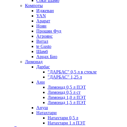
Соки Шамб
Компоты
Иджеван
YAN
Арарат
Ноян
Прошян Фуд
Агроянс
Витал
te Gusto
Шамб
Арцах Био
Лимонад
Дарбас
"ДАРБАС" 0,5 л в стекле
"ДАРБАС" 1,25 л
Ани
Лимонад 0,5 л ПЭТ
Лимонад 0,5 л ст
Лимонад 1,0 л ПЭТ
Лимонад 1,5 л ПЭТ
Ануш
Натахтари
Натахтари 0,5 л
Натахтари 1 л ПЭТ