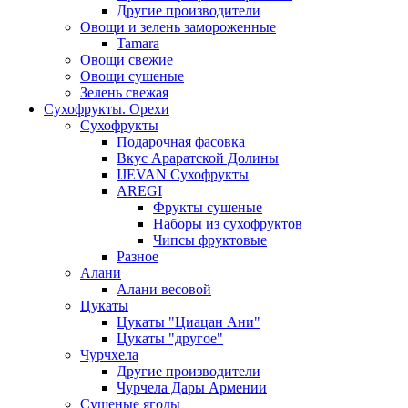
Другие производители
Овощи и зелень замороженные
Tamara
Овощи свежие
Овощи сушеные
Зелень свежая
Сухофрукты. Орехи
Сухофрукты
Подарочная фасовка
Вкус Араратской Долины
IJEVAN Сухофрукты
AREGI
Фрукты сушеные
Наборы из сухофруктов
Чипсы фруктовые
Разное
Алани
Алани весовой
Цукаты
Цукаты "Циацан Ани"
Цукаты "другое"
Чурчхела
Другие производители
Чурчела Дары Армении
Сушеные ягоды