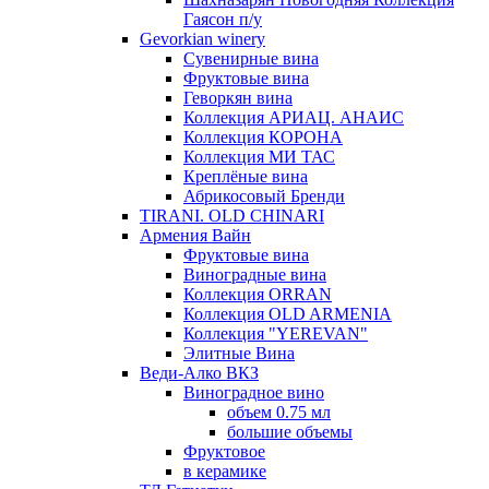
Гаясон п/у
Gevorkian winery
Сувенирные вина
Фруктовые вина
Геворкян вина
Коллекция АРИАЦ. АНАИС
Коллекция КОРОНА
Коллекция МИ ТАС
Креплёные вина
Абрикосовый Бренди
TIRANI. OLD CHINARI
Армения Вайн
Фруктовые вина
Виноградные вина
Коллекция ORRAN
Коллекция OLD ARMENIA
Коллекция "YEREVAN"
Элитные Вина
Веди-Алко ВКЗ
Виноградное вино
объем 0.75 мл
большие объемы
Фруктовое
в керамике