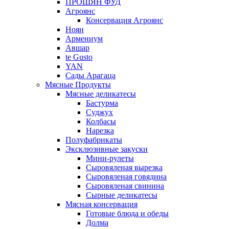
ПРОШЯН ФУД
Агроянс
Консервация Агроянс
Ноян
Армениум
Авшар
te Gusto
YAN
Сады Арагаца
Мясные Продукты
Мясные деликатесы
Бастурма
Суджух
Колбасы
Нарезка
Полуфабрикаты
Эксклюзивные закуски
Мини-рулеты
Сыровяленая вырезка
Сыровяленая говядина
Сыровяленая свинина
Сырные деликатесы
Мясная консервация
Готовые блюда и обеды
Долма