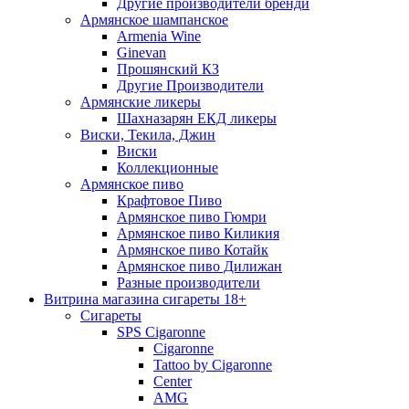
Другие производители бренди
Армянское шампанское
Armenia Wine
Ginevan
Прошянский КЗ
Другие Производители
Армянские ликеры
Шахназарян ЕКД ликеры
Виски, Текила, Джин
Виски
Коллекционные
Армянское пиво
Крафтовое Пиво
Армянское пиво Гюмри
Армянское пиво Киликия
Армянское пиво Котайк
Армянское пиво Дилижан
Разные производители
Витрина магазина сигареты 18+
Cигареты
SPS Cigaronne
Сigaronne
Tattoo by Cigaronne
Center
AMG