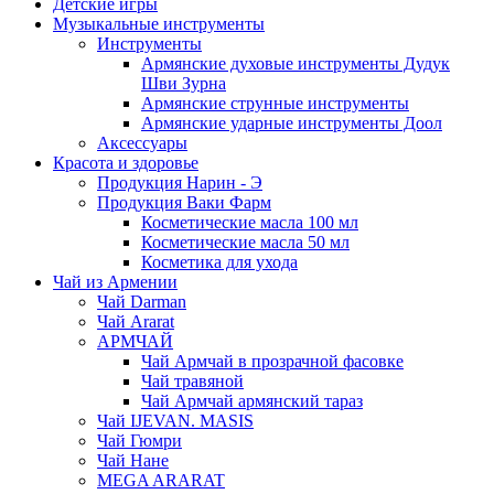
Детские игры
Музыкальные инструменты
Инструменты
Армянские духовые инструменты Дудук
Шви Зурна
Армянские струнные инструменты
Армянские ударные инструменты Доол
Аксессуары
Красота и здоровье
Продукция Нарин - Э
Продукция Ваки Фарм
Косметические масла 100 мл
Косметические масла 50 мл
Косметика для ухода
Чай из Армении
Чай Darman
Чай Ararat
АРМЧАЙ
Чай Армчай в прозрачной фасовке
Чай травяной
Чай Армчай армянский тараз
Чай IJEVAN. MASIS
Чай Гюмри
Чай Нане
MEGA ARARAT