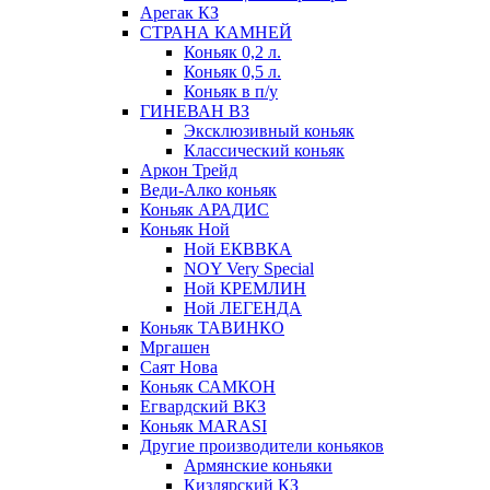
Арегак КЗ
СТРАНА КАМНЕЙ
Коньяк 0,2 л.
Коньяк 0,5 л.
Коньяк в п/у
ГИНЕВАН ВЗ
Эксклюзивный коньяк
Классический коньяк
Аркон Трейд
Веди-Алко коньяк
Коньяк АРАДИС
Коньяк Ной
Ной ЕКВВКА
NOY Very Special
Ной КРЕМЛИН
Ной ЛЕГЕНДА
Коньяк ТАВИНКО
Мргашен
Саят Нова
Коньяк САМКОН
Егвардский ВКЗ
Коньяк MARASI
Другие производители коньяков
Армянские коньяки
Кизлярский КЗ