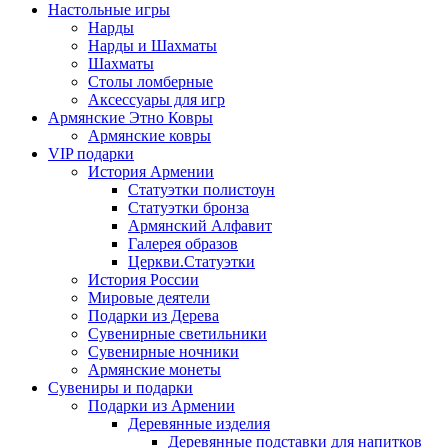
Настольные игры
Нарды
Нарды и Шахматы
Шахматы
Столы ломберные
Аксессуары для игр
Армянские Этно Ковры
Армянские ковры
VIP подарки
История Армении
Статуэтки полистоун
Статуэтки бронза
Армянский Алфавит
Галерея образов
Церкви.Статуэтки
История России
Мировые деятели
Подарки из Дерева
Сувенирные светильники
Сувенирные ночники
Армянские монеты
Сувениры и подарки
Подарки из Армении
Деревянные изделия
Деревянные подставки для напитков