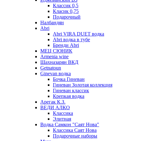
Классик 0,5
Класик 0,75
Подарочный
Налбандян
Abri
Abri VIRA DUET водка
Abri водка в тубе
Бренди Abri
МЕЦ СЮНИК
Armenia wine
Шахназарян ВКД
Getnatoun
Ginevan водка
Бочка Гиневан
Гиневан Золотая коллекция
Гиневан классик
Крепкая водка
Арегак К.З.
ВЕДИ АЛКО
Классика
Элитная
Водка Самкон "Саят Нова"
Классика Саят Нова
Подарочные наборы