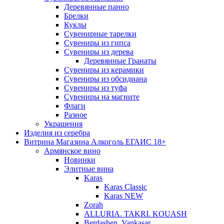
Деревянные панно
Брелки
Куклы
Сувенирные тарелки
Сувениры из гипса
Сувениры из дерева
Деревянные Гранаты
Сувениры из керамики
Сувениры из обсидиана
Сувениры из туфа
Сувениры на магните
Флаги
Разное
Украшения
Изделия из серебра
Витрина Магазина Алкоголь ЕГАИС 18+
Армянское вино
Новинки
Элитные вина
Karas
Karas Classic
Karas NEW
Zorah
ALLURIA. TAKRI. KOUASH
Berdashen. Vankasar