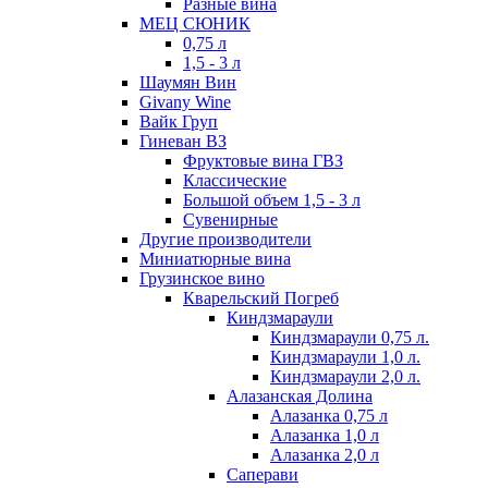
Разные вина
МЕЦ СЮНИК
0,75 л
1,5 - 3 л
Шаумян Вин
Givany Wine
Вайк Груп
Гиневан ВЗ
Фруктовые вина ГВЗ
Классические
Большой объем 1,5 - 3 л
Сувенирные
Другие производители
Миниатюрные вина
Грузинское вино
Кварельский Погреб
Киндзмараули
Киндзмараули 0,75 л.
Киндзмараули 1,0 л.
Киндзмараули 2,0 л.
Алазанская Долина
Алазанка 0,75 л
Алазанка 1,0 л
Алазанка 2,0 л
Саперави