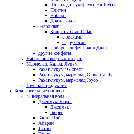
Шоколад с сухофруктами Joyco
Плитки
Наборы
Драже Joyco
Grand dian
Конфеты Grand Dian
с орехами
с фруктами
Наборы конфет Гранд Диан
другие конфеты
Набор шоколадных конфет
Мармелад, Халва, Лукум
Рахат-лукум "Globex"
Рахат-лукум, мармелад Grand Candy
Рахат-лукум, мармелад Joyco
Печёная продукция
Безалкогольные напитки
Минеральная вода
Джермук. Бюрег
Джермук
Бюрег
Бжни. Ной
Апаран
Татни
Гарни