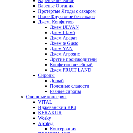
Варенье лечебное
Варенье Органик
Протёртые Ягоды с сахаром
Пюре Фруктовое без сахара
Джем. Конфитюр
Джем IJEVAN
Джем Шамб
Джем Арарат
Джем te Gusto
Джем YAN
Джем Агроянс
Другие производители
Конфитюр лечебный
Джем FRUIT LAND
Сиропы
Дошаб
Полезные сладости
Разные сиропы
Овощные консервы
VITAL
Иджеванский ВКЗ
KERAKUR
Wosky
Артфуд
Консервация