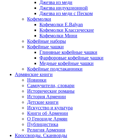
Джезва из меди
Джезва индукционной
Джезва из меди с Песком
Кофемолки
Кофемолки E.Balyan
Кофемолки Классические
Кофемолки Мини
Кофейные наборы
Кофейные чашки
Глиняные кофейные чашки
Фарфоровые кофейные чашки
Медные кофейные чашки
Кофейные подстаканники
Армянские книги
Новинки
Самоучители, словари
Исторические романы
История Армении
Детские книги
Иcкусство и культура
Книги об Армении
О Геноциде Армян
Публицистика
Религия Армении
Кроссворды. Сканворды