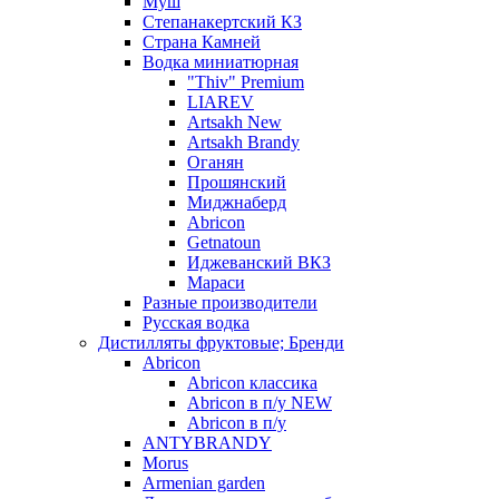
Муш
Степанакертский КЗ
Страна Камней
Водка миниатюрная
"Thiv" Premium
LIAREV
Artsakh New
Artsakh Brandy
Оганян
Прошянский
Миджнаберд
Abricon
Getnatoun
Иджеванский ВКЗ
Мараси
Разные производители
Русская водка
Дистилляты фруктовые; Бренди
Abricon
Abricon классика
Abricon в п/у NEW
Abricon в п/у
ANTYBRANDY
Morus
Armenian garden