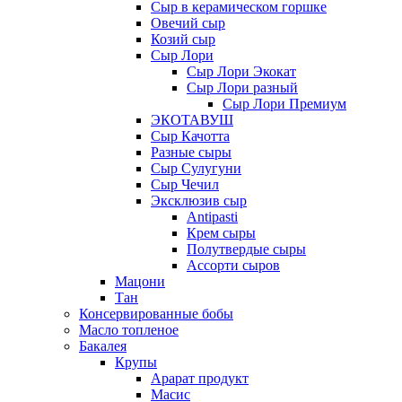
Сыр в керамическом горшке
Овечий сыр
Козий сыр
Сыр Лори
Сыр Лори Экокат
Сыр Лори разный
Сыр Лори Премиум
ЭКОТАВУШ
Сыр Качотта
Разные сыры
Сыр Сулугуни
Сыр Чечил
Эксклюзив сыр
Antipasti
Крем сыры
Полутвердые сыры
Ассорти сыров
Мацони
Тан
Консервированные бобы
Масло топленое
Бакалея
Крупы
Арарат продукт
Масис