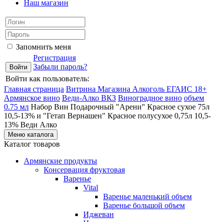
Наш магазин
Запомнить меня
Регистрация
Забыли пароль?
Войти как пользователь:
Главная страница
Витрина Магазина Алкоголь ЕГАИС 18+
Армянское вино
Веди-Алко ВКЗ
Виноградное вино
объем
0.75 мл
Набор Вин Подарочный "Арени" Красное сухое 75л
10,5-13% и "Гетап Вернашен" Красное полусухое 0,75л 10,5-
13% Веди Алко
Меню каталога
Каталог товаров
Армянские продукты
Консервация фруктовая
Варенье
Vital
Варенье маленький объем
Варенье большой объем
Иджеван