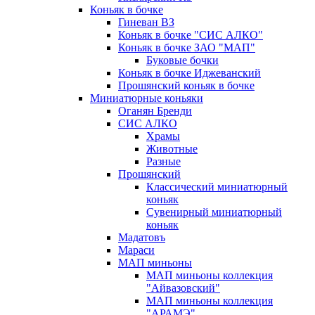
Коньяк в бочке
Гиневан ВЗ
Коньяк в бочке "СИС АЛКО"
Коньяк в бочке ЗАО "МАП"
Буковые бочки
Коньяк в бочке Иджеванский
Прошянский коньяк в бочке
Миниатюрные коньяки
Оганян Бренди
СИС АЛКО
Храмы
Животные
Разные
Прошянский
Классический миниатюрный
коньяк
Сувенирный миниатюрный
коньяк
Мадатовъ
Мараси
МАП миньоны
МАП миньоны коллекция
"Айвазовский"
МАП миньоны коллекция
"АРАМЭ"