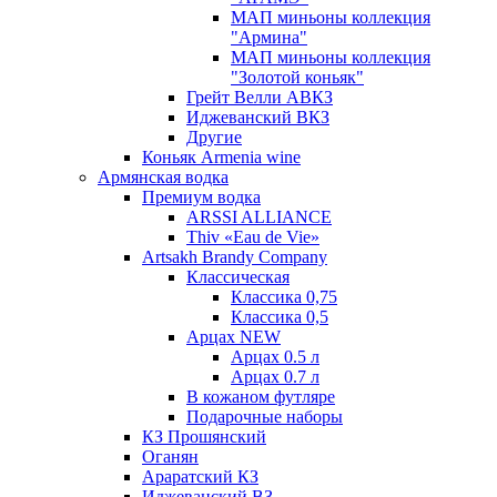
МАП миньоны коллекция
"Армина"
МАП миньоны коллекция
"Золотой коньяк"
Грейт Велли АВКЗ
Иджеванский ВКЗ
Другие
Коньяк Armenia wine
Армянская водка
Премиум водка
ARSSI ALLIANCE
Thiv «Eau de Vie»
Artsakh Brandy Company
Классическая
Классика 0,75
Классика 0,5
Арцах NEW
Арцах 0.5 л
Арцах 0.7 л
В кожаном футляре
Подарочные наборы
КЗ Прошянский
Оганян
Араратский КЗ
Иджеванский ВЗ