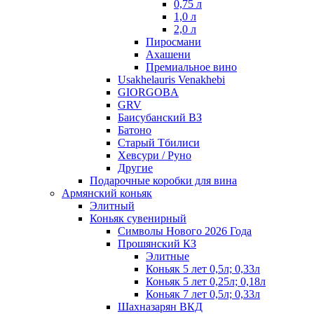
0,75 л
1,0 л
2,0 л
Пиросмани
Ахашени
Премиальное вино
Usakhelauris Venakhebi
GIORGOBA
GRV
Баисубанский ВЗ
Батоно
Старый Тбилиси
Хевсури / Руно
Другие
Подарочные коробки для вина
Армянский коньяк
Элитный
Коньяк сувенирный
Символы Нового 2026 Года
Прошянский КЗ
Элитные
Коньяк 5 лет 0,5л; 0,33л
Коньяк 5 лет 0,25л; 0,18л
Коньяк 7 лет 0,5л; 0,33л
Шахназарян ВКД