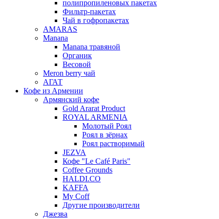
полипропиленовых пакетах
Фильтр-пакетах
Чай в гофропакетах
AMARAS
Manana
Manana травяной
Органик
Весовой
Meron berry чай
АГАТ
Кофе из Армении
Армянский кофе
Gold Ararat Product
ROYAL ARMENIA
Молотый Роял
Роял в зёрнах
Роял растворимый
JEZVA
Кофе "Le Café Paris"
Coffee Grounds
HALDI.CO
KAFFA
My Coff
Другие производители
Джезва