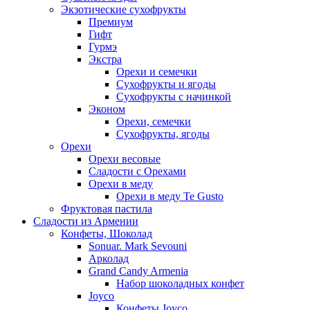
Экзотические сухофрукты
Премиум
Гифт
Гурмэ
Экстра
Орехи и семечки
Сухофрукты и ягоды
Сухофрукты с начинкой
Эконом
Орехи, семечки
Сухофрукты, ягоды
Орехи
Орехи весовые
Сладости с Орехами
Орехи в меду
Орехи в меду Te Gusto
Фруктовая пастила
Сладости из Армении
Конфеты, Шоколад
Sonuar. Mark Sevouni
Арколад
Grand Candy Armenia
Набор шоколадных конфет
Joyco
Конфеты Joyco