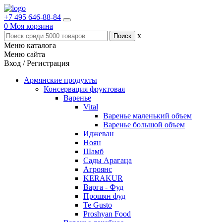
+7 495 646-88-84
0
Моя корзина
x
Меню каталога
Меню сайта
Вход / Регистрация
Армянские продукты
Консервация фруктовая
Варенье
Vital
Варенье маленький объем
Варенье большой объем
Иджеван
Ноян
Шамб
Сады Арагаца
Агроянс
KERAKUR
Варга - Фуд
Прошян фуд
Te Gusto
Proshyan Food