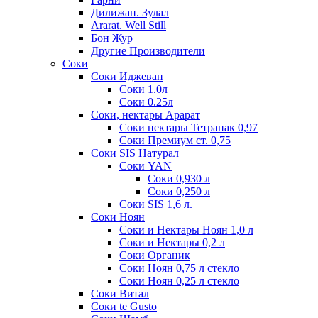
Дилижан. Зулал
Ararat. Well Still
Бон Жур
Другие Производители
Соки
Соки Иджеван
Соки 1.0л
Соки 0.25л
Соки, нектары Арарат
Соки нектары Тетрапак 0,97
Соки Премиум ст. 0,75
Соки SIS Натурал
Соки YAN
Соки 0,930 л
Соки 0,250 л
Соки SIS 1,6 л.
Соки Ноян
Соки и Нектары Ноян 1,0 л
Соки и Нектары 0,2 л
Соки Органик
Соки Ноян 0,75 л стекло
Соки Ноян 0,25 л стекло
Соки Витал
Соки te Gusto