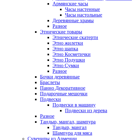
Армянские часы
Часы настенные
Часы настольные
Деревянные храмы
Разное
Этнические товары
Этнические скатерти
Этно жилетки
Этно шапка
Этно Косметички
Этно Подушки
Этно Сумки
Разное
Бочки деревянные
Браслеты
Панно Декоративное
Подарочные мешочки
Подвески
Подвески в машину
Подвески из дерева
Разное
Тандыр, мангал, шампура
Тандыр, мангал
Шампура для мяса
Сувениры из Армении