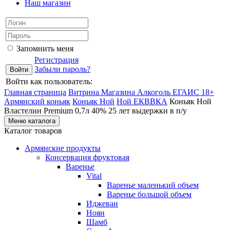
Наш магазин
Запомнить меня
Регистрация
Забыли пароль?
Войти как пользователь:
Главная страница
Витрина Магазина Алкоголь ЕГАИС 18+
Армянский коньяк
Коньяк Ной
Ной ЕКВВКА
Коньяк Ной
Властелин Premium 0,7л 40% 25 лет выдержки в п/у
Меню каталога
Каталог товаров
Армянские продукты
Консервация фруктовая
Варенье
Vital
Варенье маленький объем
Варенье большой объем
Иджеван
Ноян
Шамб