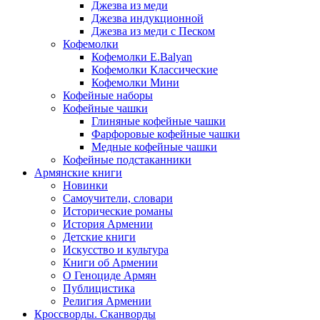
Джезва из меди
Джезва индукционной
Джезва из меди с Песком
Кофемолки
Кофемолки E.Balyan
Кофемолки Классические
Кофемолки Мини
Кофейные наборы
Кофейные чашки
Глиняные кофейные чашки
Фарфоровые кофейные чашки
Медные кофейные чашки
Кофейные подстаканники
Армянские книги
Новинки
Самоучители, словари
Исторические романы
История Армении
Детские книги
Иcкусство и культура
Книги об Армении
О Геноциде Армян
Публицистика
Религия Армении
Кроссворды. Сканворды