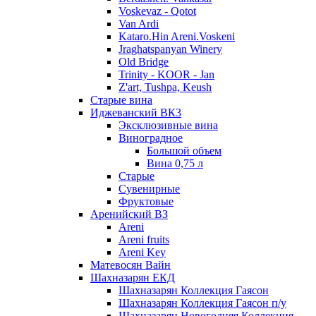
Voskevaz - Qotot
Van Ardi
Kataro.Hin Areni.Voskeni
Jraghatspanyan Winery
Old Bridge
Trinity - KOOR - Jan
Z'art, Tushpa, Keush
Старые вина
Иджеванский ВК3
Эксклюзивные вина
Виноградное
Большой объем
Вина 0,75 л
Старые
Сувенирные
Фруктовые
Аренийский ВЗ
Areni
Areni fruits
Areni Key
Матевосян Вайн
Шахназарян ЕКД
Шахназарян Коллекция Гаясон
Шахназарян Коллекция Гаясон п/у
Шахназарян Новогодняя Коллекция