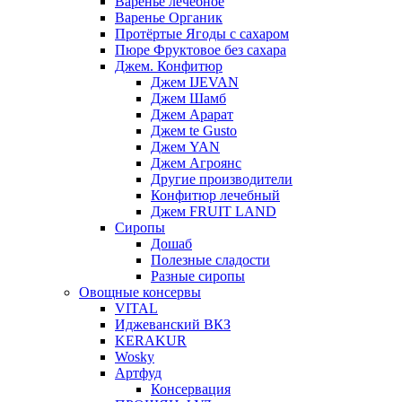
Варенье лечебное
Варенье Органик
Протёртые Ягоды с сахаром
Пюре Фруктовое без сахара
Джем. Конфитюр
Джем IJEVAN
Джем Шамб
Джем Арарат
Джем te Gusto
Джем YAN
Джем Агроянс
Другие производители
Конфитюр лечебный
Джем FRUIT LAND
Сиропы
Дошаб
Полезные сладости
Разные сиропы
Овощные консервы
VITAL
Иджеванский ВКЗ
KERAKUR
Wosky
Артфуд
Консервация