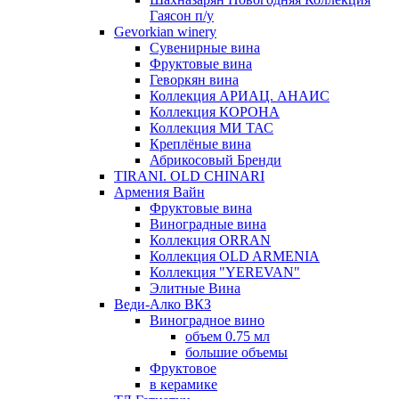
Гаясон п/у
Gevorkian winery
Сувенирные вина
Фруктовые вина
Геворкян вина
Коллекция АРИАЦ. АНАИС
Коллекция КОРОНА
Коллекция МИ ТАС
Креплёные вина
Абрикосовый Бренди
TIRANI. OLD CHINARI
Армения Вайн
Фруктовые вина
Виноградные вина
Коллекция ORRAN
Коллекция OLD ARMENIA
Коллекция "YEREVAN"
Элитные Вина
Веди-Алко ВКЗ
Виноградное вино
объем 0.75 мл
большие объемы
Фруктовое
в керамике