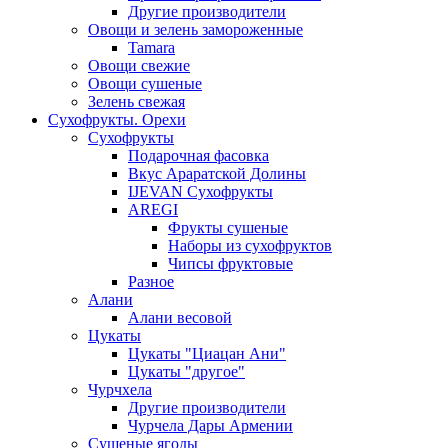
Другие производители
Овощи и зелень замороженные
Tamara
Овощи свежие
Овощи сушеные
Зелень свежая
Сухофрукты. Орехи
Сухофрукты
Подарочная фасовка
Вкус Араратской Долины
IJEVAN Сухофрукты
AREGI
Фрукты сушеные
Наборы из сухофруктов
Чипсы фруктовые
Разное
Алани
Алани весовой
Цукаты
Цукаты "Циацан Ани"
Цукаты "другое"
Чурчхела
Другие производители
Чурчела Дары Армении
Сушеные ягоды