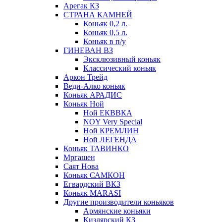
Арегак КЗ
СТРАНА КАМНЕЙ
Коньяк 0,2 л.
Коньяк 0,5 л.
Коньяк в п/у
ГИНЕВАН ВЗ
Эксклюзивный коньяк
Классический коньяк
Аркон Трейд
Веди-Алко коньяк
Коньяк АРАДИС
Коньяк Ной
Ной ЕКВВКА
NOY Very Special
Ной КРЕМЛИН
Ной ЛЕГЕНДА
Коньяк ТАВИНКО
Мргашен
Саят Нова
Коньяк САМКОН
Егвардский ВКЗ
Коньяк MARASI
Другие производители коньяков
Армянские коньяки
Кизлярский КЗ