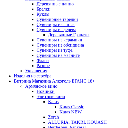
Деревянные панно
Брелки
Куклы
Сувенирные тарелки
Сувениры из гипса
Сувениры из дерева
Деревянные Гранаты
Сувениры из керамики
Сувениры из обсидиана
Сувениры из туфа
Сувениры на магните
Флаги
Разное
Украшения
Изделия из серебра
Витрина Магазина Алкоголь ЕГАИС 18+
Армянское вино
Новинки
Элитные вина
Karas
Karas Classic
Karas NEW
Zorah
ALLURIA. TAKRI. KOUASH
Berdashen. Vankasar