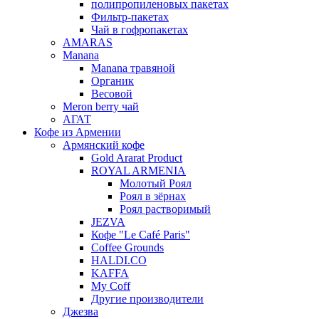
полипропиленовых пакетах
Фильтр-пакетах
Чай в гофропакетах
AMARAS
Manana
Manana травяной
Органик
Весовой
Meron berry чай
АГАТ
Кофе из Армении
Армянский кофе
Gold Ararat Product
ROYAL ARMENIA
Молотый Роял
Роял в зёрнах
Роял растворимый
JEZVA
Кофе "Le Café Paris"
Coffee Grounds
HALDI.CO
KAFFA
My Coff
Другие производители
Джезва