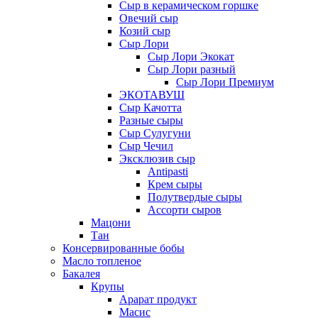
Сыр в керамическом горшке
Овечий сыр
Козий сыр
Сыр Лори
Сыр Лори Экокат
Сыр Лори разный
Сыр Лори Премиум
ЭКОТАВУШ
Сыр Качотта
Разные сыры
Сыр Сулугуни
Сыр Чечил
Эксклюзив сыр
Antipasti
Крем сыры
Полутвердые сыры
Ассорти сыров
Мацони
Тан
Консервированные бобы
Масло топленое
Бакалея
Крупы
Арарат продукт
Масис