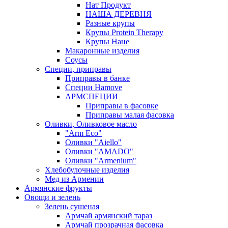
Нат Продукт
НАША ДЕРЕВНЯ
Разные крупы
Крупы Protein Therapy
Крупы Нане
Макаронные изделия
Соусы
Специи, приправы
Приправы в банке
Специи Hamove
АРМСПЕЦИИ
Приправы в фасовке
Приправы малая фасовка
Оливки, Оливковое масло
"Arm Eco"
Оливки "Aiello"
Оливки "AMADO"
Оливки "Armenium"
Хлебобулочные изделия
Мед из Армении
Армянские фрукты
Овощи и зелень
Зелень сушеная
Армчай армянский тараз
Армчай прозрачная фасовка