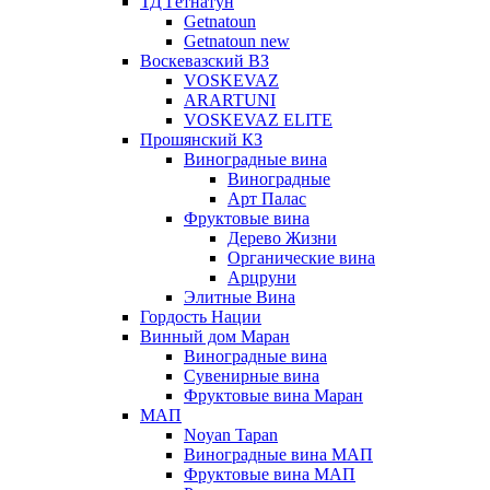
ТД Гетнатун
Getnatoun
Getnatoun new
Воскевазский ВЗ
VOSKEVAZ
ARARTUNI
VOSKEVAZ ELITE
Прошянский КЗ
Виноградные вина
Виноградные
Арт Палас
Фруктовые вина
Дерево Жизни
Органические вина
Арцруни
Элитные Вина
Гордость Нации
Винный дом Маран
Виноградные вина
Сувенирные вина
Фруктовые вина Маран
МАП
Noyan Tapan
Виноградные вина МАП
Фруктовые вина МАП