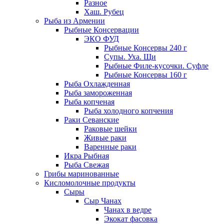
Разное
Хаш. Рубец
Рыба из Армении
Рыбные Консервации
ЭКО ФУД
Рыбные Консервы 240 г
Супы. Уха. Щи
Рыбные Филе-кусочки. Суфле
Рыбные Консервы 160 г
Рыба Охлажденная
Рыба замороженная
Рыба копченая
Рыба холодного копчения
Раки Севанские
Раковые шейки
Живые раки
Варенные раки
Икра Рыбная
Рыба Свежая
Грибы маринованные
Кисломолочные продукты
Сыры
Сыр Чанах
Чанах в ведре
Экокат фасовка