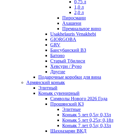
0,75 л
1,0 л
2,0 л
Пиросмани
Ахашени
Премиальное вино
Usakhelauris Venakhebi
GIORGOBA
GRV
Баисубанский ВЗ
Батоно
Старый Тбилиси
Хевсури / Руно
Другие
Подарочные коробки для вина
Армянский коньяк
Элитный
Коньяк сувенирный
Символы Нового 2026 Года
Прошянский КЗ
Элитные
Коньяк 5 лет 0,5л; 0,33л
Коньяк 5 лет 0,25л; 0,18л
Коньяк 7 лет 0,5л; 0,33л
Шахназарян ВКД