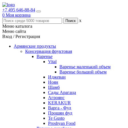
+7 495 646-88-84
0
Моя корзина
x
Меню каталога
Меню сайта
Вход / Регистрация
Армянские продукты
Консервация фруктовая
Варенье
Vital
Варенье маленький объем
Варенье большой объем
Иджеван
Ноян
Шамб
Сады Арагаца
Агроянс
KERAKUR
Варга - Фуд
Прошян фуд
Te Gusto
Proshyan Food