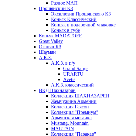
Разное МАП
Прошянский КЗ
Эксклюзив Прошянского КЗ
Коньяк Классический
Коньяк в подарочной упаковке
Коньяк в тубе
Коньяк MADATOFF
Great Valley
Оганян КЗ
Шаумян
А.К.З.
А.К.З. в п/у
Grand Sargis
URARTU
Avetis
А.К.З. классический
ВКД Шахназарян
Коллекция ШАХНАЗАРЯН
Жемчужина Армении
Коллекция Гаясон
Коллекция "Премиум"
Армянская мозаика
Mustang. Mountain
MAUTAIN
Коллекция "Паракар"