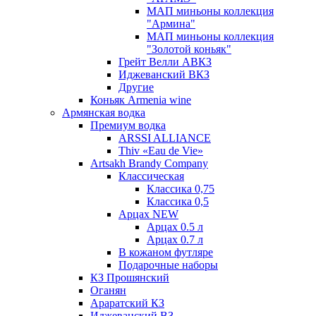
МАП миньоны коллекция
"Армина"
МАП миньоны коллекция
"Золотой коньяк"
Грейт Велли АВКЗ
Иджеванский ВКЗ
Другие
Коньяк Armenia wine
Армянская водка
Премиум водка
ARSSI ALLIANCE
Thiv «Eau de Vie»
Artsakh Brandy Company
Классическая
Классика 0,75
Классика 0,5
Арцах NEW
Арцах 0.5 л
Арцах 0.7 л
В кожаном футляре
Подарочные наборы
КЗ Прошянский
Оганян
Араратский КЗ
Иджеванский ВЗ