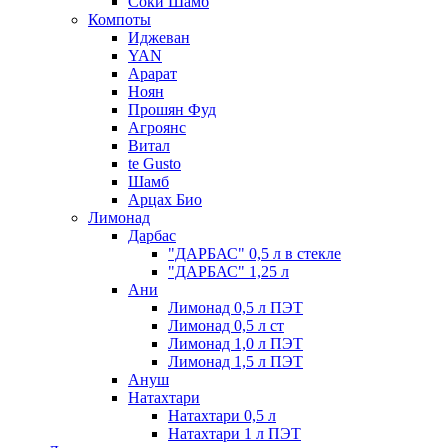
Соки Шамб
Компоты
Иджеван
YAN
Арарат
Ноян
Прошян Фуд
Агроянс
Витал
te Gusto
Шамб
Арцах Био
Лимонад
Дарбас
"ДАРБАС" 0,5 л в стекле
"ДАРБАС" 1,25 л
Ани
Лимонад 0,5 л ПЭТ
Лимонад 0,5 л ст
Лимонад 1,0 л ПЭТ
Лимонад 1,5 л ПЭТ
Ануш
Натахтари
Натахтари 0,5 л
Натахтари 1 л ПЭТ