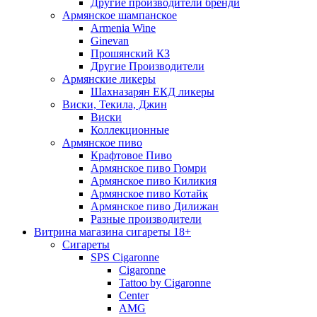
Другие производители бренди
Армянское шампанское
Armenia Wine
Ginevan
Прошянский КЗ
Другие Производители
Армянские ликеры
Шахназарян ЕКД ликеры
Виски, Текила, Джин
Виски
Коллекционные
Армянское пиво
Крафтовое Пиво
Армянское пиво Гюмри
Армянское пиво Киликия
Армянское пиво Котайк
Армянское пиво Дилижан
Разные производители
Витрина магазина сигареты 18+
Cигареты
SPS Cigaronne
Сigaronne
Tattoo by Cigaronne
Center
AMG