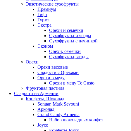
Экзотические сухофрукты
Премиум
Гифт
Гурмэ
Экстра
Орехи и семечки
Сухофрукты и ягоды
Сухофрукты с начинкой
Эконом
Орехи, семечки
Сухофрукты, ягоды
Орехи
Орехи весовые
Сладости с Орехами
Орехи в меду
Орехи в меду Te Gusto
Фруктовая пастила
Сладости из Армении
Конфеты, Шоколад
Sonuar. Mark Sevouni
Арколад
Grand Candy Armenia
Набор шоколадных конфет
Joyco
Конфеты Joyco