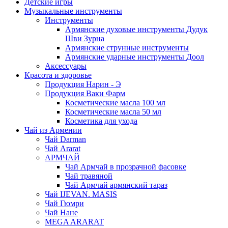
Детские игры
Музыкальные инструменты
Инструменты
Армянские духовые инструменты Дудук
Шви Зурна
Армянские струнные инструменты
Армянские ударные инструменты Доол
Аксессуары
Красота и здоровье
Продукция Нарин - Э
Продукция Ваки Фарм
Косметические масла 100 мл
Косметические масла 50 мл
Косметика для ухода
Чай из Армении
Чай Darman
Чай Ararat
АРМЧАЙ
Чай Армчай в прозрачной фасовке
Чай травяной
Чай Армчай армянский тараз
Чай IJEVAN. MASIS
Чай Гюмри
Чай Нане
MEGA ARARAT