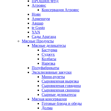
ПРОШЯН ФУД
Агроянс
Консервация Агроянс
Ноян
Армениум
Авшар
te Gusto
YAN
Сады Арагаца
Мясные Продукты
Мясные деликатесы
Бастурма
Суджух
Колбасы
Нарезка
Полуфабрикаты
Эксклюзивные закуски
Мини-рулеты
Сыровяленая вырезка
Сыровяленая говядина
Сыровяленая свинина
Сырные деликатесы
Мясная консервация
Готовые блюда и обеды
Долма