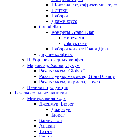
Шоколад с сухофруктами Joyco
Плитки
Наборы
Драже Joyco
Grand dian
Конфеты Grand Dian
с орехами
с фруктами
Наборы конфет Гранд Диан
другие конфеты
Набор шоколадных конфет
Мармелад, Халва, Лукум
Рахат-лукум "Globex"
Рахат-лукум, мармелад Grand Candy
Рахат-лукум, мармелад Joyco
Печёная продукция
Безалкогольные напитки
Минеральная вода
Джермук. Бюрег
Джермук
Бюрег
Бжни. Ной
Апаран
Татни
Гарни