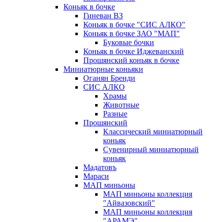
Коньяк в бочке
Гиневан ВЗ
Коньяк в бочке "СИС АЛКО"
Коньяк в бочке ЗАО "МАП"
Буковые бочки
Коньяк в бочке Иджеванский
Прошянский коньяк в бочке
Миниатюрные коньяки
Оганян Бренди
СИС АЛКО
Храмы
Животные
Разные
Прошянский
Классический миниатюрный
коньяк
Сувенирный миниатюрный
коньяк
Мадатовъ
Мараси
МАП миньоны
МАП миньоны коллекция
"Айвазовский"
МАП миньоны коллекция
"АРАМЭ"