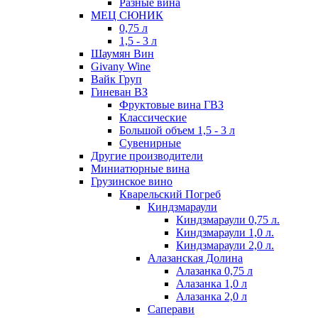
Разные вина
МЕЦ СЮНИК
0,75 л
1,5 - 3 л
Шаумян Вин
Givany Wine
Вайк Груп
Гиневан ВЗ
Фруктовые вина ГВЗ
Классические
Большой объем 1,5 - 3 л
Сувенирные
Другие производители
Миниатюрные вина
Грузинское вино
Кварельский Погреб
Киндзмараули
Киндзмараули 0,75 л.
Киндзмараули 1,0 л.
Киндзмараули 2,0 л.
Алазанская Долина
Алазанка 0,75 л
Алазанка 1,0 л
Алазанка 2,0 л
Саперави