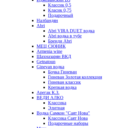
Классик 0,5
Класик 0,75
Подарочный
Налбандян
Abri
Abri VIRA DUET водка
Abri водка в тубе
Бренди Abri
МЕЦ СЮНИК
Armenia wine
Шахназарян ВКД
Getnatoun
Ginevan водка
Бочка Гиневан
Гиневан Золотая коллекция
Гиневан классик
Крепкая водка
Арегак К.З.
ВЕДИ АЛКО
Классика
Элитная
Водка Самкон "Саят Нова"
Классика Саят Нова
Подарочные наборы