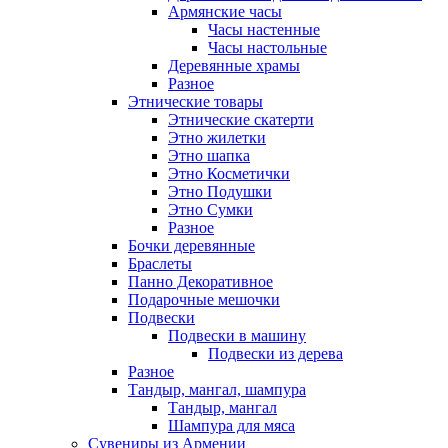
Армянские часы
Часы настенные
Часы настольные
Деревянные храмы
Разное
Этнические товары
Этнические скатерти
Этно жилетки
Этно шапка
Этно Косметички
Этно Подушки
Этно Сумки
Разное
Бочки деревянные
Браслеты
Панно Декоративное
Подарочные мешочки
Подвески
Подвески в машину
Подвески из дерева
Разное
Тандыр, мангал, шампура
Тандыр, мангал
Шампура для мяса
Сувениры из Армении