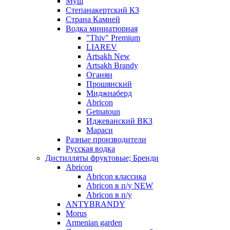
Муш
Степанакертский КЗ
Страна Камней
Водка миниатюрная
"Thiv" Premium
LIAREV
Artsakh New
Artsakh Brandy
Оганян
Прошянский
Миджнаберд
Abricon
Getnatoun
Иджеванский ВКЗ
Мараси
Разные производители
Русская водка
Дистилляты фруктовые; Бренди
Abricon
Abricon классика
Abricon в п/у NEW
Abricon в п/у
ANTYBRANDY
Morus
Armenian garden