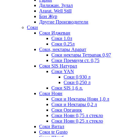
Дилижан. Зулал
Ararat. Well Still
Бон Жур
Другие Производители
Соки
Соки Иджеван
Соки 1.0л
Соки 0.25л
Соки, нектары Арарат
Соки нектары Тетрапак 0,97
Соки Премиум ст. 0,75
Соки SIS Натурал
Соки YAN
Соки 0,930 л
Соки 0,250 л
Соки SIS 1,6 л.
Соки Ноян
Соки и Нектары Ноян 1,0 л
Соки и Нектары 0,2 л
Соки Органик
Соки Ноян 0,75 л стекло
Соки Ноян 0,25 л стекло
Соки Витал
Соки te Gusto