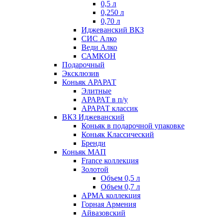
0,5 л
0,250 л
0,70 л
Иджеванский ВКЗ
СИС Алко
Веди Алко
САМКОН
Подарочный
Эксклюзив
Коньяк АРАРАТ
Элитные
АРАРАТ в п/у
АРАРАТ классик
ВКЗ Иджеванский
Коньяк в подарочной упаковке
Коньяк Классический
Бренди
Коньяк МАП
France коллекция
Золотой
Объем 0,5 л
Объем 0,7 л
АРМА коллекция
Горная Армения
Айвазовский