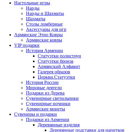
Настольные игры
Нарды
Нарды и Шахматы
Шахматы
Столы ломберные
Аксессуары для игр
Армянские Этно Ковры
Армянские ковры
VIP подарки
История Армении
Статуэтки полистоун
Статуэтки бронза
Армянский Алфавит
Галерея образов
Церкви.Статуэтки
История России
Мировые деятели
Подарки из Дерева
Сувенирные светильники
Сувенирные ночники
Армянские монеты
Сувениры и подарки
Подарки из Армении
Деревянные изделия
Деревянные подставки для напитков