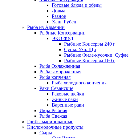
Готовые блюда и обеды
Долма
Разное
Хаш. Рубец
Рыба из Армении
Рыбные Консервации
ЭКО ФУД
Рыбные Консервы 240 г
Супы. Уха. Щи
Рыбные Филе-кусочки. Суфле
Рыбные Консервы 160 г
Рыба Охлажденная
Рыба замороженная
Рыба копченая
Рыба холодного копчения
Раки Севанские
Раковые шейки
Живые раки
Варенные раки
Икра Рыбная
Рыба Свежая
Грибы маринованные
Кисломолочные продукты
Сыры