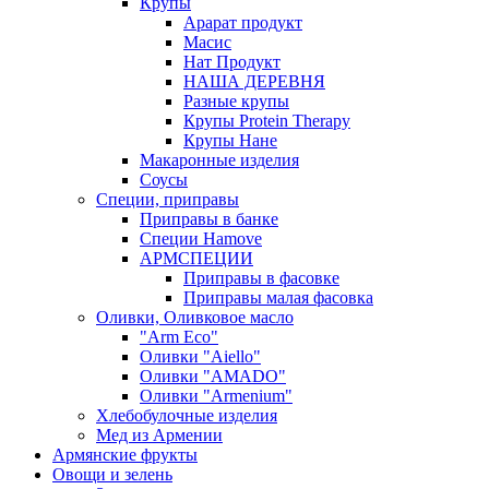
Крупы
Арарат продукт
Масис
Нат Продукт
НАША ДЕРЕВНЯ
Разные крупы
Крупы Protein Therapy
Крупы Нане
Макаронные изделия
Соусы
Специи, приправы
Приправы в банке
Специи Hamove
АРМСПЕЦИИ
Приправы в фасовке
Приправы малая фасовка
Оливки, Оливковое масло
"Arm Eco"
Оливки "Aiello"
Оливки "AMADO"
Оливки "Armenium"
Хлебобулочные изделия
Мед из Армении
Армянские фрукты
Овощи и зелень