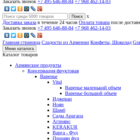
Заказать звонок
+7 495 646-88-84
+7 968 462-14-03
x
Доставка заказа
в течение 24 часов
Оплата товара
после достав
Заказать звонок
+7 495 646-88-84
+7 968 462-14-03
Главная страница
Сладости из Армении
Конфеты, Шоколад
Gra
Меню каталога
Каталог товаров
Армянские продукты
Консервация фруктовая
Варенье
Vital
Варенье маленький объем
Варенье большой объем
Иджеван
Ноян
Шамб
Сады Арагаца
Агроянс
KERAKUR
Варга - Фуд
Прошян фуд