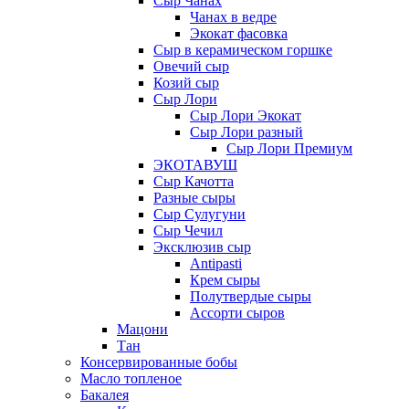
Сыр Чанах
Чанах в ведре
Экокат фасовка
Сыр в керамическом горшке
Овечий сыр
Козий сыр
Сыр Лори
Сыр Лори Экокат
Сыр Лори разный
Сыр Лори Премиум
ЭКОТАВУШ
Сыр Качотта
Разные сыры
Сыр Сулугуни
Сыр Чечил
Эксклюзив сыр
Antipasti
Крем сыры
Полутвердые сыры
Ассорти сыров
Мацони
Тан
Консервированные бобы
Масло топленое
Бакалея