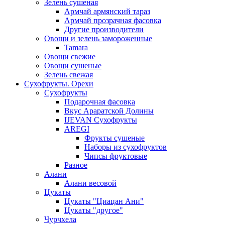
Зелень сушеная
Армчай армянский тараз
Армчай прозрачная фасовка
Другие производители
Овощи и зелень замороженные
Tamara
Овощи свежие
Овощи сушеные
Зелень свежая
Сухофрукты. Орехи
Сухофрукты
Подарочная фасовка
Вкус Араратской Долины
IJEVAN Сухофрукты
AREGI
Фрукты сушеные
Наборы из сухофруктов
Чипсы фруктовые
Разное
Алани
Алани весовой
Цукаты
Цукаты "Циацан Ани"
Цукаты "другое"
Чурчхела