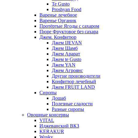
Te Gusto
Proshyan Food
Варенье лечебное
Варенье Органик
Протёртые Ягоды с сахаром
Пюре Фруктовое без сахара
Джем. Конфитюр
Джем IJEVAN
Джем Шамб
Джем Арарат
Джем te Gusto
Джем YAN
Джем Агроянс
Другие производители
Конфитюр лечебный
Джем FRUIT LAND
Сиропы
Дошаб
Полезные сладости
Разные сиропы
Овощные консервы
VITAL
Иджеванский ВКЗ
KERAKUR
Wosky