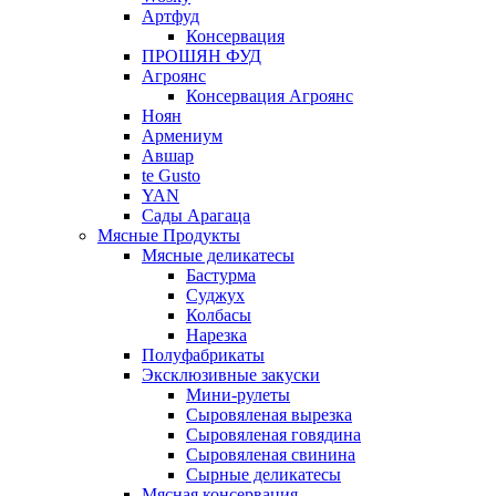
Артфуд
Консервация
ПРОШЯН ФУД
Агроянс
Консервация Агроянс
Ноян
Армениум
Авшар
te Gusto
YAN
Сады Арагаца
Мясные Продукты
Мясные деликатесы
Бастурма
Суджух
Колбасы
Нарезка
Полуфабрикаты
Эксклюзивные закуски
Мини-рулеты
Сыровяленая вырезка
Сыровяленая говядина
Сыровяленая свинина
Сырные деликатесы
Мясная консервация