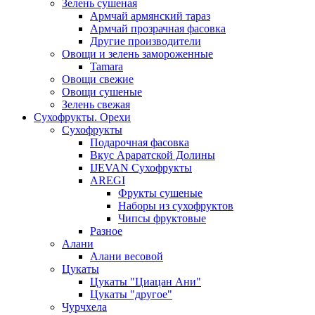
Зелень сушеная
Армчай армянский тараз
Армчай прозрачная фасовка
Другие производители
Овощи и зелень замороженные
Tamara
Овощи свежие
Овощи сушеные
Зелень свежая
Сухофрукты. Орехи
Сухофрукты
Подарочная фасовка
Вкус Араратской Долины
IJEVAN Сухофрукты
AREGI
Фрукты сушеные
Наборы из сухофруктов
Чипсы фруктовые
Разное
Алани
Алани весовой
Цукаты
Цукаты "Циацан Ани"
Цукаты "другое"
Чурчхела