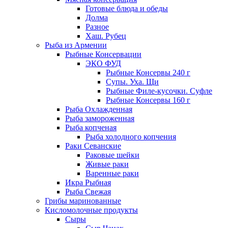
Готовые блюда и обеды
Долма
Разное
Хаш. Рубец
Рыба из Армении
Рыбные Консервации
ЭКО ФУД
Рыбные Консервы 240 г
Супы. Уха. Щи
Рыбные Филе-кусочки. Суфле
Рыбные Консервы 160 г
Рыба Охлажденная
Рыба замороженная
Рыба копченая
Рыба холодного копчения
Раки Севанские
Раковые шейки
Живые раки
Варенные раки
Икра Рыбная
Рыба Свежая
Грибы маринованные
Кисломолочные продукты
Сыры