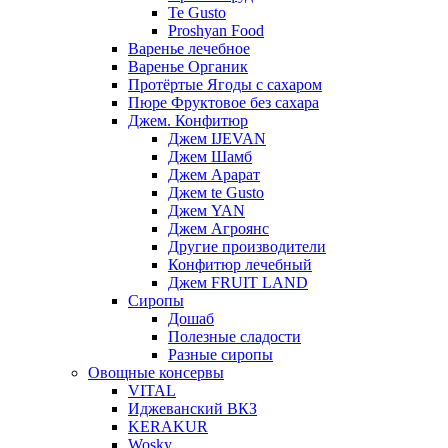
Te Gusto
Proshyan Food
Варенье лечебное
Варенье Органик
Протёртые Ягоды с сахаром
Пюре Фруктовое без сахара
Джем. Конфитюр
Джем IJEVAN
Джем Шамб
Джем Арарат
Джем te Gusto
Джем YAN
Джем Агроянс
Другие производители
Конфитюр лечебный
Джем FRUIT LAND
Сиропы
Дошаб
Полезные сладости
Разные сиропы
Овощные консервы
VITAL
Иджеванский ВКЗ
KERAKUR
Wosky