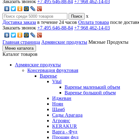
Заказать звонок
+7 495 646-88-84
+7 968 462-14-03
x
Доставка заказа
в течение 24 часов
Оплата товара
после достав
Заказать звонок
+7 495 646-88-84
+7 968 462-14-03
Главная страница
Армянские продукты
Мясные Продукты
Меню каталога
Каталог товаров
Армянские продукты
Консервация фруктовая
Варенье
Vital
Варенье маленький объем
Варенье большой объем
Иджеван
Ноян
Шамб
Сады Арагаца
Агроянс
KERAKUR
Варга - Фуд
Прошян фуд