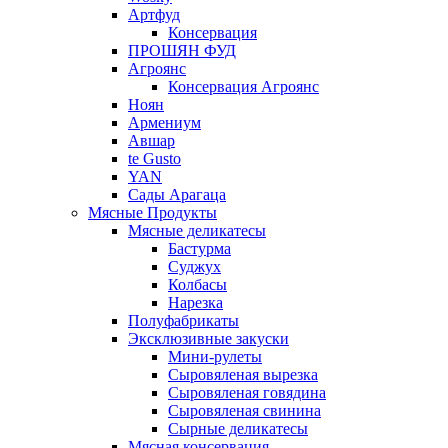
Артфуд
Консервация
ПРОШЯН ФУД
Агроянс
Консервация Агроянс
Ноян
Армениум
Авшар
te Gusto
YAN
Сады Арагаца
Мясные Продукты
Мясные деликатесы
Бастурма
Суджух
Колбасы
Нарезка
Полуфабрикаты
Эксклюзивные закуски
Мини-рулеты
Сыровяленая вырезка
Сыровяленая говядина
Сыровяленая свинина
Сырные деликатесы
Мясная консервация