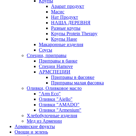
Крупы
Арарат продукт
Масис
Нат Продукт
НАША ДЕРЕВНЯ
Разные крупы
Крупы Protein Therapy
Крупы Нане
Макаронные изделия
Соусы
Специи, приправы
Приправы в банке
Специи Hamove
АРМСПЕЦИИ
Приправы в фасовке
Приправы малая фасовка
Оливки, Оливковое масло
"Arm Eco"
Оливки "Aiello"
Оливки "AMADO"
Оливки "Armenium"
Хлебобулочные изделия
Мед из Армении
Армянские фрукты
Овощи и зелень