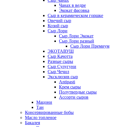
Сыр Чанах
Чанах в ведре
Экокат фасовка
Сыр в керамическом горшке
Овечий сыр
Козий сыр
Сыр Лори
Сыр Лори Экокат
Сыр Лори разный
Сыр Лори Премиум
ЭКОТАВУШ
Сыр Качотта
Разные сыры
Сыр Сулугуни
Сыр Чечил
Эксклюзив сыр
Antipasti
Крем сыры
Полутвердые сыры
Ассорти сыров
Мацони
Тан
Консервированные бобы
Масло топленое
Бакалея