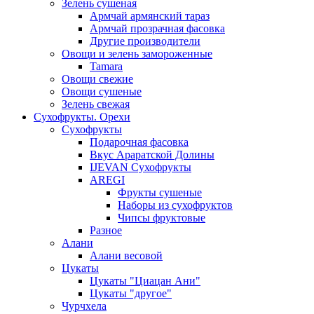
Зелень сушеная
Армчай армянский тараз
Армчай прозрачная фасовка
Другие производители
Овощи и зелень замороженные
Tamara
Овощи свежие
Овощи сушеные
Зелень свежая
Сухофрукты. Орехи
Сухофрукты
Подарочная фасовка
Вкус Араратской Долины
IJEVAN Сухофрукты
AREGI
Фрукты сушеные
Наборы из сухофруктов
Чипсы фруктовые
Разное
Алани
Алани весовой
Цукаты
Цукаты "Циацан Ани"
Цукаты "другое"
Чурчхела