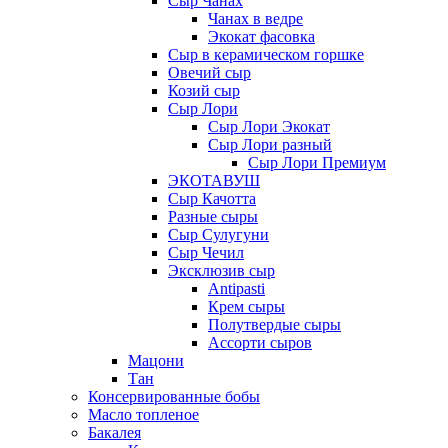
Сыр Чанах
Чанах в ведре
Экокат фасовка
Сыр в керамическом горшке
Овечий сыр
Козий сыр
Сыр Лори
Сыр Лори Экокат
Сыр Лори разный
Сыр Лори Премиум
ЭКОТАВУШ
Сыр Качотта
Разные сыры
Сыр Сулугуни
Сыр Чечил
Эксклюзив сыр
Antipasti
Крем сыры
Полутвердые сыры
Ассорти сыров
Мацони
Тан
Консервированные бобы
Масло топленое
Бакалея