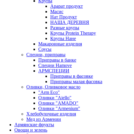
Крупы
Арарат продукт
Масис
Нат Продукт
НАША ДЕРЕВНЯ
Разные крупы
Крупы Protein Therapy
Крупы Нане
Макаронные изделия
Соусы
Специи, приправы
Приправы в банке
Специи Hamove
АРМСПЕЦИИ
Приправы в фасовке
Приправы малая фасовка
Оливки, Оливковое масло
"Arm Eco"
Оливки "Aiello"
Оливки "AMADO"
Оливки "Armenium"
Хлебобулочные изделия
Мед из Армении
Армянские фрукты
Овощи и зелень