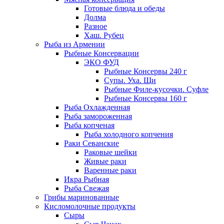
Готовые блюда и обеды
Долма
Разное
Хаш. Рубец
Рыба из Армении
Рыбные Консервации
ЭКО ФУД
Рыбные Консервы 240 г
Супы. Уха. Щи
Рыбные Филе-кусочки. Суфле
Рыбные Консервы 160 г
Рыба Охлажденная
Рыба замороженная
Рыба копченая
Рыба холодного копчения
Раки Севанские
Раковые шейки
Живые раки
Варенные раки
Икра Рыбная
Рыба Свежая
Грибы маринованные
Кисломолочные продукты
Сыры