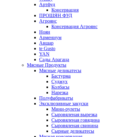
Артфуд
Консервация
ПРОШЯН ФУД
Агроянс
Консервация Агроянс
Ноян
Армениум
Авшар
te Gusto
YAN
Сады Арагаца
Мясные Продукты
Мясные деликатесы
Бастурма
Суджух
Колбасы
Нарезка
Полуфабрикаты
Эксклюзивные закуски
Мини-рулеты
Сыровяленая вырезка
Сыровяленая говядина
Сыровяленая свинина
Сырные деликатесы
Мясная консервация