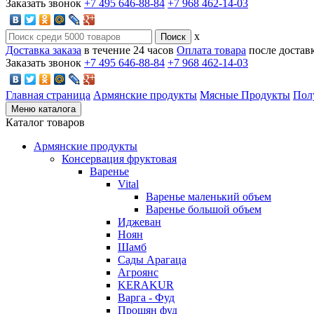
Заказать звонок
+7 495 646-88-84
+7 968 462-14-03
x
Доставка заказа
в течение 24 часов
Оплата товара
после достав
Заказать звонок
+7 495 646-88-84
+7 968 462-14-03
Главная страница
Армянские продукты
Мясные Продукты
Пол
Меню каталога
Каталог товаров
Армянские продукты
Консервация фруктовая
Варенье
Vital
Варенье маленький объем
Варенье большой объем
Иджеван
Ноян
Шамб
Сады Арагаца
Агроянс
KERAKUR
Варга - Фуд
Прошян фуд