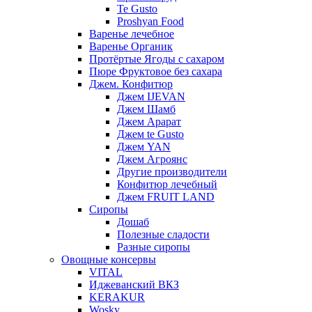
Te Gusto
Proshyan Food
Варенье лечебное
Варенье Органик
Протёртые Ягоды с сахаром
Пюре Фруктовое без сахара
Джем. Конфитюр
Джем IJEVAN
Джем Шамб
Джем Арарат
Джем te Gusto
Джем YAN
Джем Агроянс
Другие производители
Конфитюр лечебный
Джем FRUIT LAND
Сиропы
Дошаб
Полезные сладости
Разные сиропы
Овощные консервы
VITAL
Иджеванский ВКЗ
KERAKUR
Wosky