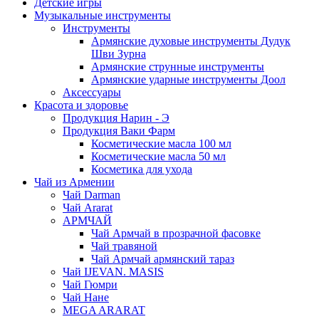
Детские игры
Музыкальные инструменты
Инструменты
Армянские духовые инструменты Дудук
Шви Зурна
Армянские струнные инструменты
Армянские ударные инструменты Доол
Аксессуары
Красота и здоровье
Продукция Нарин - Э
Продукция Ваки Фарм
Косметические масла 100 мл
Косметические масла 50 мл
Косметика для ухода
Чай из Армении
Чай Darman
Чай Ararat
АРМЧАЙ
Чай Армчай в прозрачной фасовке
Чай травяной
Чай Армчай армянский тараз
Чай IJEVAN. MASIS
Чай Гюмри
Чай Нане
MEGA ARARAT