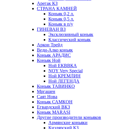
Арегак КЗ
СТРАНА КАМНЕЙ
Коньяк 0,2 л.
Коньяк 0,5 л.
Коньяк в п/у
ГИНЕВАН ВЗ
Эксклюзивный коньяк
Классический коньяк
Аркон Трейд
Веди-Алко коньяк
Коньяк АРАДИС
Коньяк Ной
Ной ЕКВВКА
NOY Very Special
Ной КРЕМЛИН
Ной ЛЕГЕНДА
Коньяк ТАВИНКО
Мргашен
Саят Нова
Коньяк САМКОН
Егвардский ВКЗ
Коньяк MARASI
Другие производители коньяков
Армянские коньяки
Кизлярский КЗ