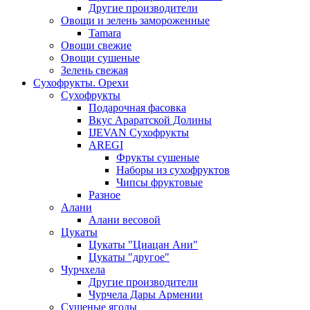
Другие производители
Овощи и зелень замороженные
Tamara
Овощи свежие
Овощи сушеные
Зелень свежая
Сухофрукты. Орехи
Сухофрукты
Подарочная фасовка
Вкус Араратской Долины
IJEVAN Сухофрукты
AREGI
Фрукты сушеные
Наборы из сухофруктов
Чипсы фруктовые
Разное
Алани
Алани весовой
Цукаты
Цукаты "Циацан Ани"
Цукаты "другое"
Чурчхела
Другие производители
Чурчела Дары Армении
Сушеные ягоды