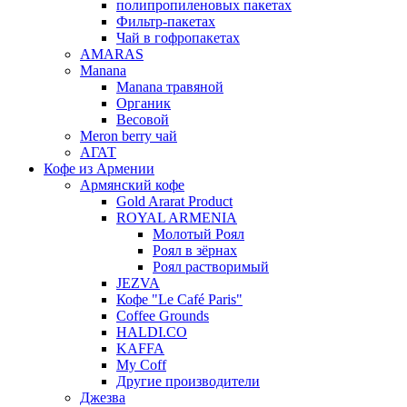
полипропиленовых пакетах
Фильтр-пакетах
Чай в гофропакетах
AMARAS
Manana
Manana травяной
Органик
Весовой
Meron berry чай
АГАТ
Кофе из Армении
Армянский кофе
Gold Ararat Product
ROYAL ARMENIA
Молотый Роял
Роял в зёрнах
Роял растворимый
JEZVA
Кофе "Le Café Paris"
Coffee Grounds
HALDI.CO
KAFFA
My Coff
Другие производители
Джезва