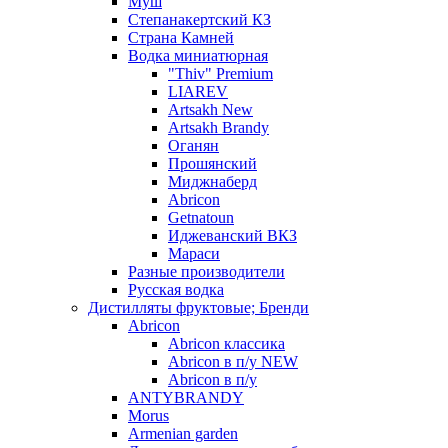
Муш
Степанакертский КЗ
Страна Камней
Водка миниатюрная
"Thiv" Premium
LIAREV
Artsakh New
Artsakh Brandy
Оганян
Прошянский
Миджнаберд
Abricon
Getnatoun
Иджеванский ВКЗ
Мараси
Разные производители
Русская водка
Дистилляты фруктовые; Бренди
Abricon
Abricon классика
Abricon в п/у NEW
Abricon в п/у
ANTYBRANDY
Morus
Armenian garden