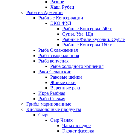
Разное
Хаш. Рубец
Рыба из Армении
Рыбные Консервации
ЭКО ФУД
Рыбные Консервы 240 г
Супы. Уха. Щи
Рыбные Филе-кусочки. Суфле
Рыбные Консервы 160 г
Рыба Охлажденная
Рыба замороженная
Рыба копченая
Рыба холодного копчения
Раки Севанские
Раковые шейки
Живые раки
Варенные раки
Икра Рыбная
Рыба Свежая
Грибы маринованные
Кисломолочные продукты
Сыры
Сыр Чанах
Чанах в ведре
Экокат фасовка