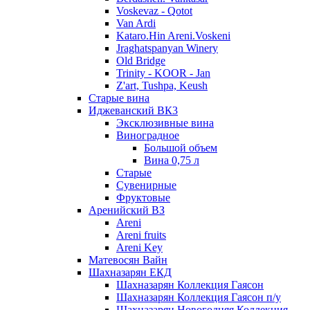
Voskevaz - Qotot
Van Ardi
Kataro.Hin Areni.Voskeni
Jraghatspanyan Winery
Old Bridge
Trinity - KOOR - Jan
Z'art, Tushpa, Keush
Старые вина
Иджеванский ВК3
Эксклюзивные вина
Виноградное
Большой объем
Вина 0,75 л
Старые
Сувенирные
Фруктовые
Аренийский ВЗ
Areni
Areni fruits
Areni Key
Матевосян Вайн
Шахназарян ЕКД
Шахназарян Коллекция Гаясон
Шахназарян Коллекция Гаясон п/у
Шахназарян Новогодняя Коллекция