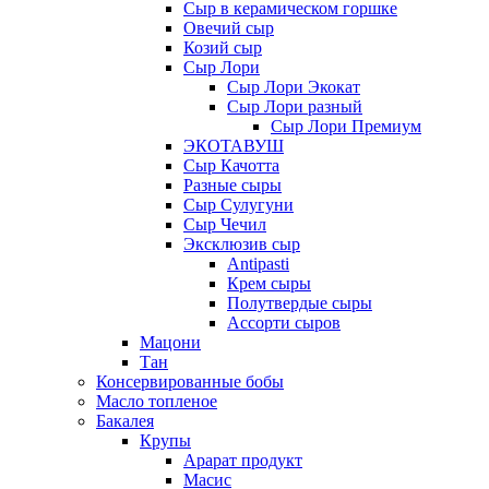
Сыр в керамическом горшке
Овечий сыр
Козий сыр
Сыр Лори
Сыр Лори Экокат
Сыр Лори разный
Сыр Лори Премиум
ЭКОТАВУШ
Сыр Качотта
Разные сыры
Сыр Сулугуни
Сыр Чечил
Эксклюзив сыр
Antipasti
Крем сыры
Полутвердые сыры
Ассорти сыров
Мацони
Тан
Консервированные бобы
Масло топленое
Бакалея
Крупы
Арарат продукт
Масис