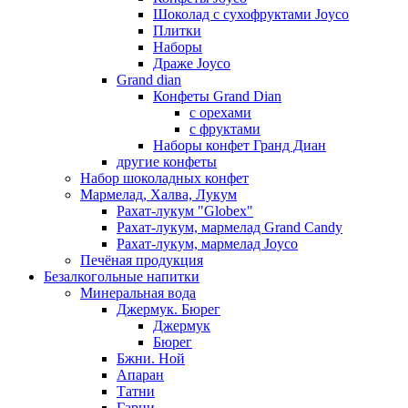
Шоколад с сухофруктами Joyco
Плитки
Наборы
Драже Joyco
Grand dian
Конфеты Grand Dian
с орехами
с фруктами
Наборы конфет Гранд Диан
другие конфеты
Набор шоколадных конфет
Мармелад, Халва, Лукум
Рахат-лукум "Globex"
Рахат-лукум, мармелад Grand Candy
Рахат-лукум, мармелад Joyco
Печёная продукция
Безалкогольные напитки
Минеральная вода
Джермук. Бюрег
Джермук
Бюрег
Бжни. Ной
Апаран
Татни
Гарни