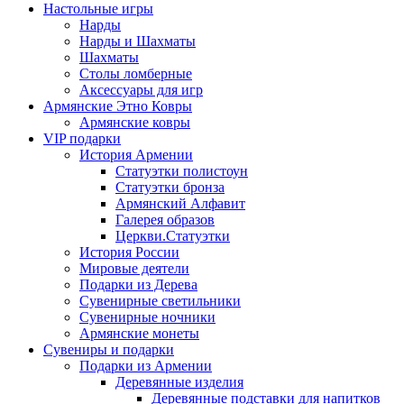
Настольные игры
Нарды
Нарды и Шахматы
Шахматы
Столы ломберные
Аксессуары для игр
Армянские Этно Ковры
Армянские ковры
VIP подарки
История Армении
Статуэтки полистоун
Статуэтки бронза
Армянский Алфавит
Галерея образов
Церкви.Статуэтки
История России
Мировые деятели
Подарки из Дерева
Сувенирные светильники
Сувенирные ночники
Армянские монеты
Сувениры и подарки
Подарки из Армении
Деревянные изделия
Деревянные подставки для напитков