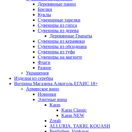
Деревянные панно
Брелки
Куклы
Сувенирные тарелки
Сувениры из гипса
Сувениры из дерева
Деревянные Гранаты
Сувениры из керамики
Сувениры из обсидиана
Сувениры из туфа
Сувениры на магните
Флаги
Разное
Украшения
Изделия из серебра
Витрина Магазина Алкоголь ЕГАИС 18+
Армянское вино
Новинки
Элитные вина
Karas
Karas Classic
Karas NEW
Zorah
ALLURIA. TAKRI. KOUASH
Berdashen. Vankasar