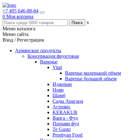
+7 495 646-88-84
0
Моя корзина
x
Меню каталога
Меню сайта
Вход / Регистрация
Армянские продукты
Консервация фруктовая
Варенье
Vital
Варенье маленький объем
Варенье большой объем
Иджеван
Ноян
Шамб
Сады Арагаца
Агроянс
KERAKUR
Варга - Фуд
Прошян фуд
Te Gusto
Proshyan Food