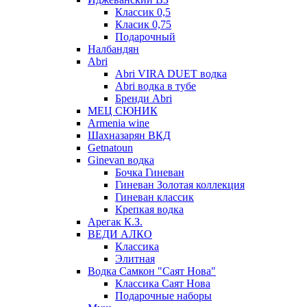
Классик 0,5
Класик 0,75
Подарочный
Налбандян
Abri
Abri VIRA DUET водка
Abri водка в тубе
Бренди Abri
МЕЦ СЮНИК
Armenia wine
Шахназарян ВКД
Getnatoun
Ginevan водка
Бочка Гиневан
Гиневан Золотая коллекция
Гиневан классик
Крепкая водка
Арегак К.З.
ВЕДИ АЛКО
Классика
Элитная
Водка Самкон "Саят Нова"
Классика Саят Нова
Подарочные наборы