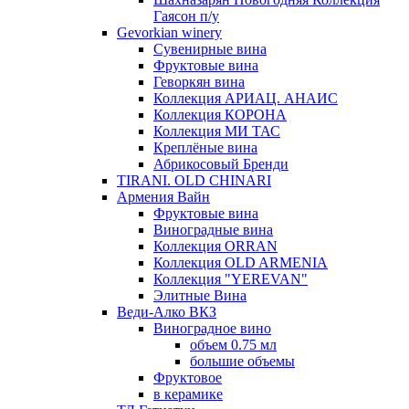
Гаясон п/у
Gevorkian winery
Сувенирные вина
Фруктовые вина
Геворкян вина
Коллекция АРИАЦ. АНАИС
Коллекция КОРОНА
Коллекция МИ ТАС
Креплёные вина
Абрикосовый Бренди
TIRANI. OLD CHINARI
Армения Вайн
Фруктовые вина
Виноградные вина
Коллекция ORRAN
Коллекция OLD ARMENIA
Коллекция "YEREVAN"
Элитные Вина
Веди-Алко ВКЗ
Виноградное вино
объем 0.75 мл
большие объемы
Фруктовое
в керамике