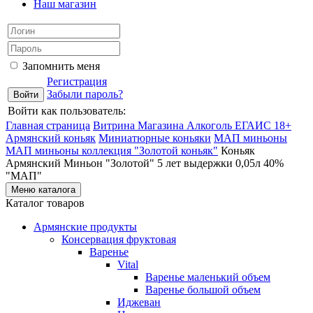
Наш магазин
Запомнить меня
Регистрация
Забыли пароль?
Войти как пользователь:
Главная страница
Витрина Магазина Алкоголь ЕГАИС 18+
Армянский коньяк
Миниатюрные коньяки
МАП миньоны
МАП миньоны коллекция "Золотой коньяк"
Коньяк
Армянский Миньон "Золотой" 5 лет выдержки 0,05л 40%
"МАП"
Меню каталога
Каталог товаров
Армянские продукты
Консервация фруктовая
Варенье
Vital
Варенье маленький объем
Варенье большой объем
Иджеван