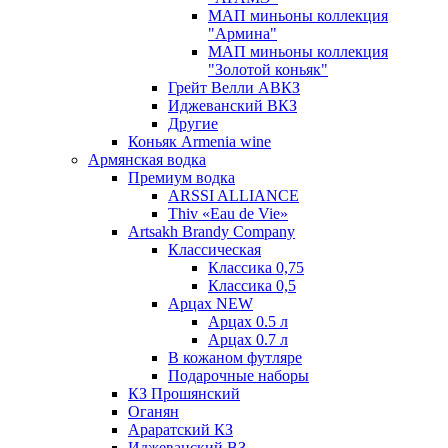
МАП миньоны коллекция
"Армина"
МАП миньоны коллекция
"Золотой коньяк"
Грейт Велли АВКЗ
Иджеванский ВКЗ
Другие
Коньяк Armenia wine
Армянская водка
Премиум водка
ARSSI ALLIANCE
Thiv «Eau de Vie»
Artsakh Brandy Company
Классическая
Классика 0,75
Классика 0,5
Арцах NEW
Арцах 0.5 л
Арцах 0.7 л
В кожаном футляре
Подарочные наборы
КЗ Прошянский
Оганян
Араратский КЗ
Иджеванский ВЗ