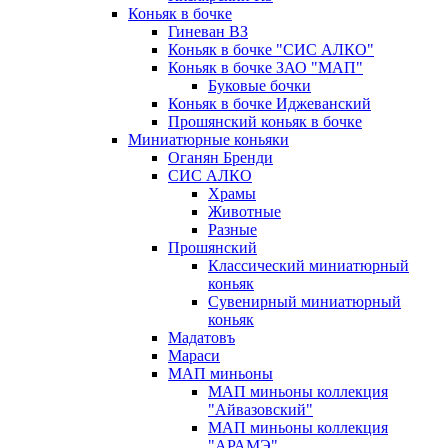
Коньяк в бочке
Гиневан ВЗ
Коньяк в бочке "СИС АЛКО"
Коньяк в бочке ЗАО "МАП"
Буковые бочки
Коньяк в бочке Иджеванский
Прошянский коньяк в бочке
Миниатюрные коньяки
Оганян Бренди
СИС АЛКО
Храмы
Животные
Разные
Прошянский
Классический миниатюрный
коньяк
Сувенирный миниатюрный
коньяк
Мадатовъ
Мараси
МАП миньоны
МАП миньоны коллекция
"Айвазовский"
МАП миньоны коллекция
"АРАМЭ"