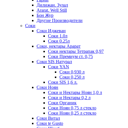
Дилижан. Зулал
Ararat. Well Still
Бон Жур
Другие Производители
Соки
Соки Иджеван
Соки 1.0л
Соки 0.25л
Соки, нектары Арарат
Соки нектары Тетрапак 0,97
Соки Премиум ст. 0,75
Соки SIS Натурал
Соки YAN
Соки 0,930 л
Соки 0,250 л
Соки SIS 1,6 л.
Соки Ноян
Соки и Нектары Ноян 1,0 л
Соки и Нектары 0,2 л
Соки Органик
Соки Ноян 0,75 л стекло
Соки Ноян 0,25 л стекло
Соки Витал
Соки te Gusto