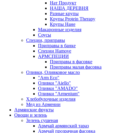
Нат Продукт
НАША ДЕРЕВНЯ
Разные крупы
Крупы Protein Therapy
Крупы Нане
Макаронные изделия
Соусы
Специи, приправы
Приправы в банке
Специи Hamove
АРМСПЕЦИИ
Приправы в фасовке
Приправы малая фасовка
Оливки, Оливковое масло
"Arm Eco"
Оливки "Aiello"
Оливки "AMADO"
Оливки "Armenium"
Хлебобулочные изделия
Мед из Армении
Армянские фрукты
Овощи и зелень
Зелень сушеная
Армчай армянский тараз
Армчай прозрачная фасовка