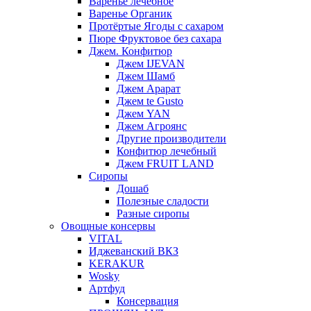
Варенье лечебное
Варенье Органик
Протёртые Ягоды с сахаром
Пюре Фруктовое без сахара
Джем. Конфитюр
Джем IJEVAN
Джем Шамб
Джем Арарат
Джем te Gusto
Джем YAN
Джем Агроянс
Другие производители
Конфитюр лечебный
Джем FRUIT LAND
Сиропы
Дошаб
Полезные сладости
Разные сиропы
Овощные консервы
VITAL
Иджеванский ВКЗ
KERAKUR
Wosky
Артфуд
Консервация