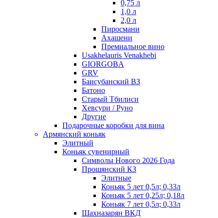
0,75 л
1,0 л
2,0 л
Пиросмани
Ахашени
Премиальное вино
Usakhelauris Venakhebi
GIORGOBA
GRV
Баисубанский ВЗ
Батоно
Старый Тбилиси
Хевсури / Руно
Другие
Подарочные коробки для вина
Армянский коньяк
Элитный
Коньяк сувенирный
Символы Нового 2026 Года
Прошянский КЗ
Элитные
Коньяк 5 лет 0,5л; 0,33л
Коньяк 5 лет 0,25л; 0,18л
Коньяк 7 лет 0,5л; 0,33л
Шахназарян ВКД