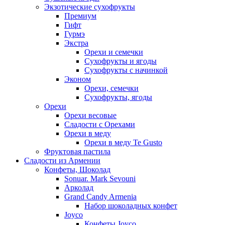
Экзотические сухофрукты
Премиум
Гифт
Гурмэ
Экстра
Орехи и семечки
Сухофрукты и ягоды
Сухофрукты с начинкой
Эконом
Орехи, семечки
Сухофрукты, ягоды
Орехи
Орехи весовые
Сладости с Орехами
Орехи в меду
Орехи в меду Te Gusto
Фруктовая пастила
Сладости из Армении
Конфеты, Шоколад
Sonuar. Mark Sevouni
Арколад
Grand Candy Armenia
Набор шоколадных конфет
Joyco
Конфеты Joyco