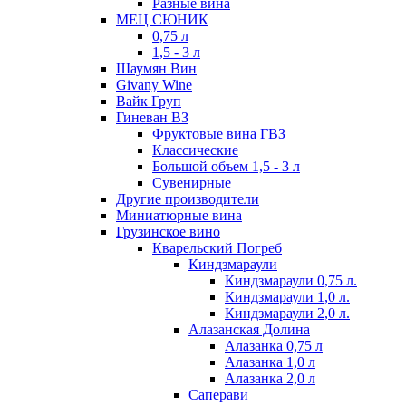
Разные вина
МЕЦ СЮНИК
0,75 л
1,5 - 3 л
Шаумян Вин
Givany Wine
Вайк Груп
Гиневан ВЗ
Фруктовые вина ГВЗ
Классические
Большой объем 1,5 - 3 л
Сувенирные
Другие производители
Миниатюрные вина
Грузинское вино
Кварельский Погреб
Киндзмараули
Киндзмараули 0,75 л.
Киндзмараули 1,0 л.
Киндзмараули 2,0 л.
Алазанская Долина
Алазанка 0,75 л
Алазанка 1,0 л
Алазанка 2,0 л
Саперави