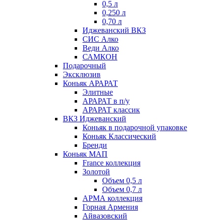
0,5 л
0,250 л
0,70 л
Иджеванский ВКЗ
СИС Алко
Веди Алко
САМКОН
Подарочный
Эксклюзив
Коньяк АРАРАТ
Элитные
АРАРАТ в п/у
АРАРАТ классик
ВКЗ Иджеванский
Коньяк в подарочной упаковке
Коньяк Классический
Бренди
Коньяк МАП
France коллекция
Золотой
Объем 0,5 л
Объем 0,7 л
АРМА коллекция
Горная Армения
Айвазовский