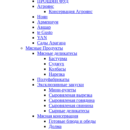
ПРОШЯН ФУД
Агроянс
Консервация Агроянс
Ноян
Армениум
Авшар
te Gusto
YAN
Сады Арагаца
Мясные Продукты
Мясные деликатесы
Бастурма
Суджух
Колбасы
Нарезка
Полуфабрикаты
Эксклюзивные закуски
Мини-рулеты
Сыровяленая вырезка
Сыровяленая говядина
Сыровяленая свинина
Сырные деликатесы
Мясная консервация
Готовые блюда и обеды
Долма