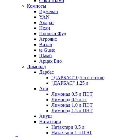
Соки Шамб
Компоты
Иджеван
YAN
Арарат
Ноян
Прошян Фуд
Агроянс
Витал
te Gusto
Шамб
Арцах Био
Лимонад
Дарбас
"ДАРБАС" 0,5 л в стекле
"ДАРБАС" 1,25 л
Ани
Лимонад 0,5 л ПЭТ
Лимонад 0,5 л ст
Лимонад 1,0 л ПЭТ
Лимонад 1,5 л ПЭТ
Ануш
Натахтари
Натахтари 0,5 л
Натахтари 1 л ПЭТ