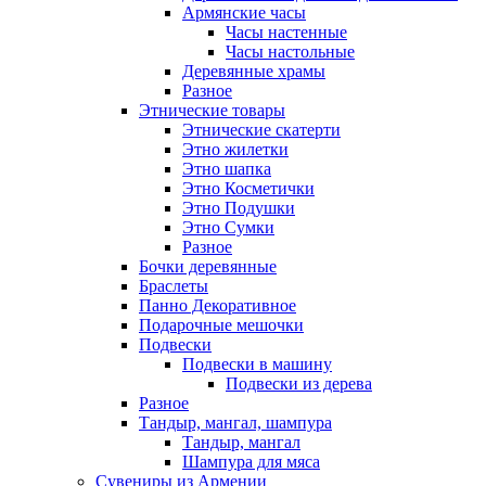
Армянские часы
Часы настенные
Часы настольные
Деревянные храмы
Разное
Этнические товары
Этнические скатерти
Этно жилетки
Этно шапка
Этно Косметички
Этно Подушки
Этно Сумки
Разное
Бочки деревянные
Браслеты
Панно Декоративное
Подарочные мешочки
Подвески
Подвески в машину
Подвески из дерева
Разное
Тандыр, мангал, шампура
Тандыр, мангал
Шампура для мяса
Сувениры из Армении