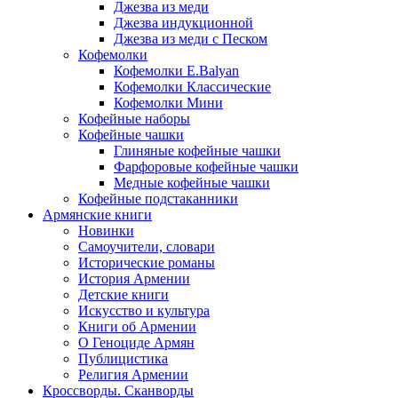
Джезва из меди
Джезва индукционной
Джезва из меди с Песком
Кофемолки
Кофемолки E.Balyan
Кофемолки Классические
Кофемолки Мини
Кофейные наборы
Кофейные чашки
Глиняные кофейные чашки
Фарфоровые кофейные чашки
Медные кофейные чашки
Кофейные подстаканники
Армянские книги
Новинки
Самоучители, словари
Исторические романы
История Армении
Детские книги
Иcкусство и культура
Книги об Армении
О Геноциде Армян
Публицистика
Религия Армении
Кроссворды. Сканворды