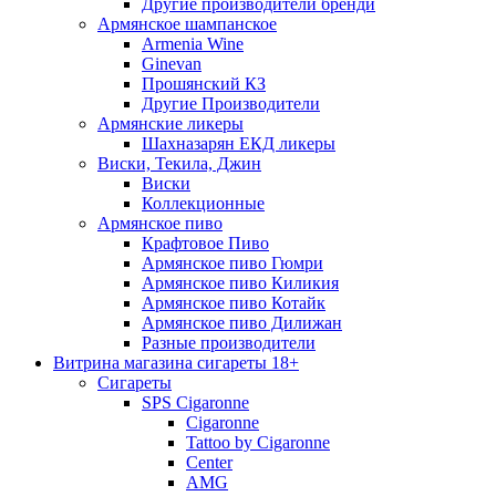
Другие производители бренди
Армянское шампанское
Armenia Wine
Ginevan
Прошянский КЗ
Другие Производители
Армянские ликеры
Шахназарян ЕКД ликеры
Виски, Текила, Джин
Виски
Коллекционные
Армянское пиво
Крафтовое Пиво
Армянское пиво Гюмри
Армянское пиво Киликия
Армянское пиво Котайк
Армянское пиво Дилижан
Разные производители
Витрина магазина сигареты 18+
Cигареты
SPS Cigaronne
Сigaronne
Tattoo by Cigaronne
Center
AMG