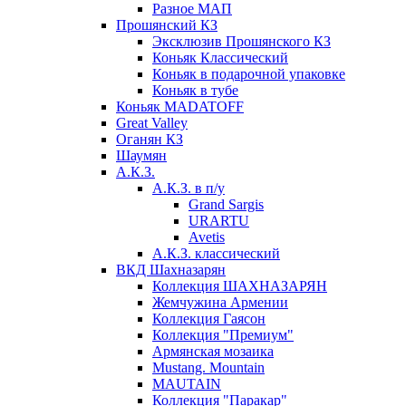
Разное МАП
Прошянский КЗ
Эксклюзив Прошянского КЗ
Коньяк Классический
Коньяк в подарочной упаковке
Коньяк в тубе
Коньяк MADATOFF
Great Valley
Оганян КЗ
Шаумян
А.К.З.
А.К.З. в п/у
Grand Sargis
URARTU
Avetis
А.К.З. классический
ВКД Шахназарян
Коллекция ШАХНАЗАРЯН
Жемчужина Армении
Коллекция Гаясон
Коллекция "Премиум"
Армянская мозаика
Mustang. Mountain
MAUTAIN
Коллекция "Паракар"