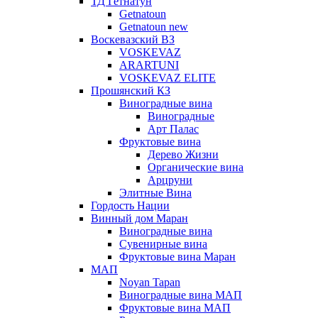
ТД Гетнатун
Getnatoun
Getnatoun new
Воскевазский ВЗ
VOSKEVAZ
ARARTUNI
VOSKEVAZ ELITE
Прошянский КЗ
Виноградные вина
Виноградные
Арт Палас
Фруктовые вина
Дерево Жизни
Органические вина
Арцруни
Элитные Вина
Гордость Нации
Винный дом Маран
Виноградные вина
Сувенирные вина
Фруктовые вина Маран
МАП
Noyan Tapan
Виноградные вина МАП
Фруктовые вина МАП