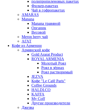
полипропиленовых пакетах
Фильтр-пакетах
Чай в гофропакетах
AMARAS
Manana
Manana травяной
Органик
Весовой
Meron berry чай
АГАТ
Кофе из Армении
Армянский кофе
Gold Ararat Product
ROYAL ARMENIA
Молотый Роял
Роял в зёрнах
Роял растворимый
JEZVA
Кофе "Le Café Paris"
Coffee Grounds
HALDI.CO
KAFFA
My Coff
Другие производители
Джезва