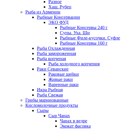
Разное
Хаш. Рубец
Рыба из Армении
Рыбные Консервации
ЭКО ФУД
Рыбные Консервы 240 г
Супы. Уха. Щи
Рыбные Филе-кусочки. Суфле
Рыбные Консервы 160 г
Рыба Охлажденная
Рыба замороженная
Рыба копченая
Рыба холодного копчения
Раки Севанские
Раковые шейки
Живые раки
Варенные раки
Икра Рыбная
Рыба Свежая
Грибы маринованные
Кисломолочные продукты
Сыры
Сыр Чанах
Чанах в ведре
Экокат фасовка