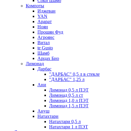
Соки Шамб
Компоты
Иджеван
YAN
Арарат
Ноян
Прошян Фуд
Агроянс
Витал
te Gusto
Шамб
Арцах Био
Лимонад
Дарбас
"ДАРБАС" 0,5 л в стекле
"ДАРБАС" 1,25 л
Ани
Лимонад 0,5 л ПЭТ
Лимонад 0,5 л ст
Лимонад 1,0 л ПЭТ
Лимонад 1,5 л ПЭТ
Ануш
Натахтари
Натахтари 0,5 л
Натахтари 1 л ПЭТ