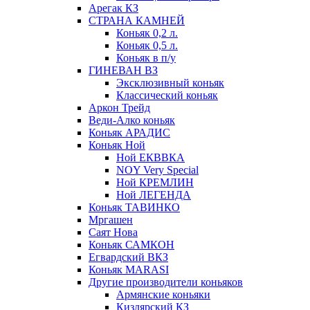
Арегак КЗ
СТРАНА КАМНЕЙ
Коньяк 0,2 л.
Коньяк 0,5 л.
Коньяк в п/у
ГИНЕВАН ВЗ
Эксклюзивный коньяк
Классический коньяк
Аркон Трейд
Веди-Алко коньяк
Коньяк АРАДИС
Коньяк Ной
Ной ЕКВВКА
NOY Very Special
Ной КРЕМЛИН
Ной ЛЕГЕНДА
Коньяк ТАВИНКО
Мргашен
Саят Нова
Коньяк САМКОН
Егвардский ВКЗ
Коньяк MARASI
Другие производители коньяков
Армянские коньяки
Кизлярский КЗ