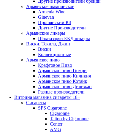
Другие производители бренди
Армянское шампанское
Armenia Wine
Ginevan
Прошянский КЗ
Другие Производители
Армянские ликеры
Шахназарян ЕКД ликеры
Виски, Текила, Джин
Виски
Коллекционные
Армянское пиво
Крафтовое Пиво
Армянское пиво Гюмри
Армянское пиво Киликия
Армянское пиво Котайк
Армянское пиво Дилижан
Разные производители
Витрина магазина сигареты 18+
Cигареты
SPS Cigaronne
Сigaronne
Tattoo by Cigaronne
Center
AMG