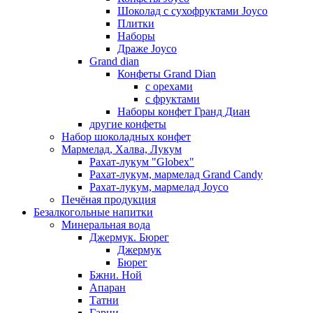
Шоколад с сухофруктами Joyco
Плитки
Наборы
Драже Joyco
Grand dian
Конфеты Grand Dian
с орехами
с фруктами
Наборы конфет Гранд Диан
другие конфеты
Набор шоколадных конфет
Мармелад, Халва, Лукум
Рахат-лукум "Globex"
Рахат-лукум, мармелад Grand Candy
Рахат-лукум, мармелад Joyco
Печёная продукция
Безалкогольные напитки
Минеральная вода
Джермук. Бюрег
Джермук
Бюрег
Бжни. Ной
Апаран
Татни
Гарни