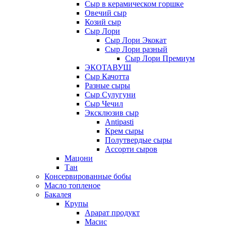
Сыр в керамическом горшке
Овечий сыр
Козий сыр
Сыр Лори
Сыр Лори Экокат
Сыр Лори разный
Сыр Лори Премиум
ЭКОТАВУШ
Сыр Качотта
Разные сыры
Сыр Сулугуни
Сыр Чечил
Эксклюзив сыр
Antipasti
Крем сыры
Полутвердые сыры
Ассорти сыров
Мацони
Тан
Консервированные бобы
Масло топленое
Бакалея
Крупы
Арарат продукт
Масис