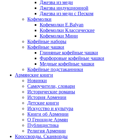
Джезва из меди
Джезва индукционной
Джезва из меди с Песком
Кофемолки
Кофемолки E.Balyan
Кофемолки Классические
Кофемолки Мини
Кофейные наборы
Кофейные чашки
Глиняные кофейные чашки
Фарфоровые кофейные чашки
Медные кофейные чашки
Кофейные подстаканники
Армянские книги
Новинки
Самоучители, словари
Исторические романы
История Армении
Детские книги
Иcкусство и культура
Книги об Армении
О Геноциде Армян
Публицистика
Религия Армении
Кроссворды. Сканворды