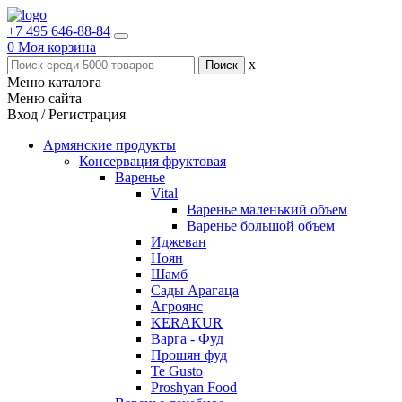
+7 495 646-88-84
0
Моя корзина
x
Меню каталога
Меню сайта
Вход / Регистрация
Армянские продукты
Консервация фруктовая
Варенье
Vital
Варенье маленький объем
Варенье большой объем
Иджеван
Ноян
Шамб
Сады Арагаца
Агроянс
KERAKUR
Варга - Фуд
Прошян фуд
Te Gusto
Proshyan Food