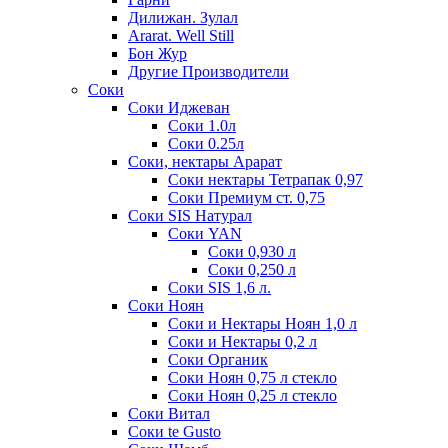
Дилижан. Зулал
Ararat. Well Still
Бон Жур
Другие Производители
Соки
Соки Иджеван
Соки 1.0л
Соки 0.25л
Соки, нектары Арарат
Соки нектары Тетрапак 0,97
Соки Премиум ст. 0,75
Соки SIS Натурал
Соки YAN
Соки 0,930 л
Соки 0,250 л
Соки SIS 1,6 л.
Соки Ноян
Соки и Нектары Ноян 1,0 л
Соки и Нектары 0,2 л
Соки Органик
Соки Ноян 0,75 л стекло
Соки Ноян 0,25 л стекло
Соки Витал
Соки te Gusto