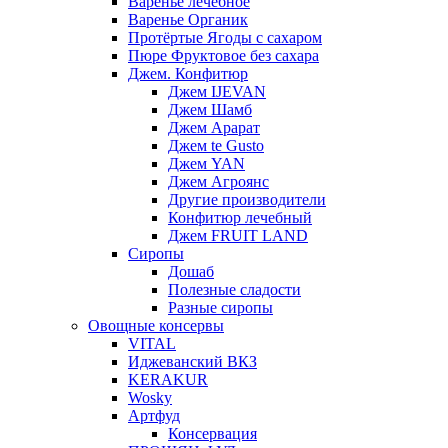
Варенье лечебное
Варенье Органик
Протёртые Ягоды с сахаром
Пюре Фруктовое без сахара
Джем. Конфитюр
Джем IJEVAN
Джем Шамб
Джем Арарат
Джем te Gusto
Джем YAN
Джем Агроянс
Другие производители
Конфитюр лечебный
Джем FRUIT LAND
Сиропы
Дошаб
Полезные сладости
Разные сиропы
Овощные консервы
VITAL
Иджеванский ВКЗ
KERAKUR
Wosky
Артфуд
Консервация