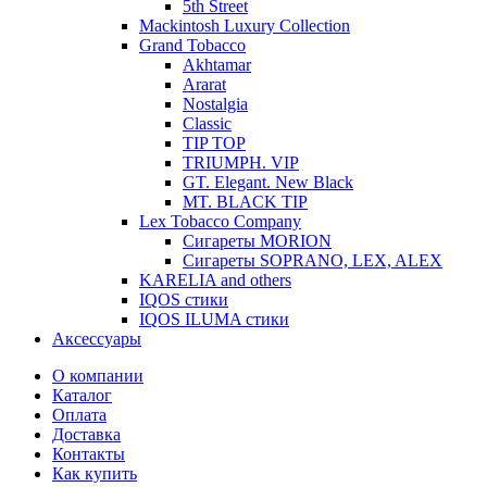
5th Street
Mackintosh Luxury Collection
Grand Tobacco
Akhtamar
Ararat
Nostalgia
Classic
TIP TOP
TRIUMPH. VIP
GT. Elegant. New Black
MT. BLACK TIP
Lex Tobacco Company
Сигареты MORION
Сигареты SOPRANO, LEX, ALEX
KARELIA and others
IQOS стики
IQOS ILUMA стики
Аксессуары
О компании
Каталог
Оплата
Доставка
Контакты
Как купить