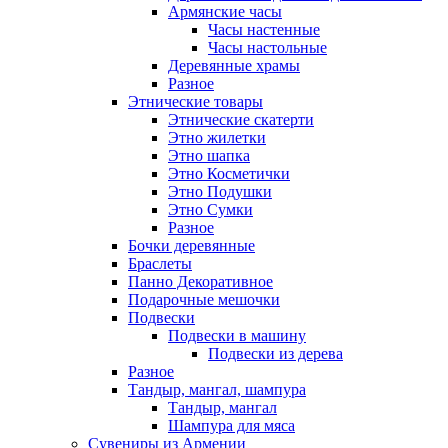
Армянские часы
Часы настенные
Часы настольные
Деревянные храмы
Разное
Этнические товары
Этнические скатерти
Этно жилетки
Этно шапка
Этно Косметички
Этно Подушки
Этно Сумки
Разное
Бочки деревянные
Браслеты
Панно Декоративное
Подарочные мешочки
Подвески
Подвески в машину
Подвески из дерева
Разное
Тандыр, мангал, шампура
Тандыр, мангал
Шампура для мяса
Сувениры из Армении