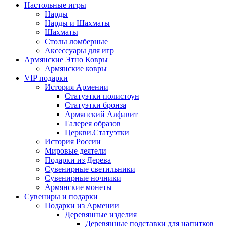
Настольные игры
Нарды
Нарды и Шахматы
Шахматы
Столы ломберные
Аксессуары для игр
Армянские Этно Ковры
Армянские ковры
VIP подарки
История Армении
Статуэтки полистоун
Статуэтки бронза
Армянский Алфавит
Галерея образов
Церкви.Статуэтки
История России
Мировые деятели
Подарки из Дерева
Сувенирные светильники
Сувенирные ночники
Армянские монеты
Сувениры и подарки
Подарки из Армении
Деревянные изделия
Деревянные подставки для напитков