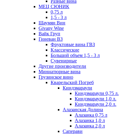
Разные вина
МЕЦ СЮНИК
0,75 л
1,5 - 3 л
Шаумян Вин
Givany Wine
Вайк Груп
Гиневан ВЗ
Фруктовые вина ГВЗ
Классические
Большой объем 1,5 - 3 л
Сувенирные
Другие производители
Миниатюрные вина
Грузинское вино
Кварельский Погреб
Киндзмараули
Киндзмараули 0,75 л.
Киндзмараули 1,0 л.
Киндзмараули 2,0 л.
Алазанская Долина
Алазанка 0,75 л
Алазанка 1,0 л
Алазанка 2,0 л
Саперави