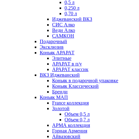
0,5 л
0,250 л
0,70 л
Иджеванский ВКЗ
СИС Алко
Веди Алко
САМКОН
Подарочный
Эксклюзив
Коньяк АРАРАТ
Элитные
АРАРАТ в п/у
АРАРАТ классик
ВКЗ Иджеванский
Коньяк в подарочной упаковке
Коньяк Классический
Бренди
Коньяк МАП
France коллекция
Золотой
Объем 0,5 л
Объем 0,7 л
АРМА коллекция
Горная Армения
Айвазовский