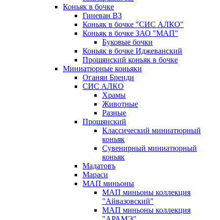
Коньяк в бочке
Гиневан ВЗ
Коньяк в бочке "СИС АЛКО"
Коньяк в бочке ЗАО "МАП"
Буковые бочки
Коньяк в бочке Иджеванский
Прошянский коньяк в бочке
Миниатюрные коньяки
Оганян Бренди
СИС АЛКО
Храмы
Животные
Разные
Прошянский
Классический миниатюрный
коньяк
Сувенирный миниатюрный
коньяк
Мадатовъ
Мараси
МАП миньоны
МАП миньоны коллекция
"Айвазовский"
МАП миньоны коллекция
"АРАМЭ"