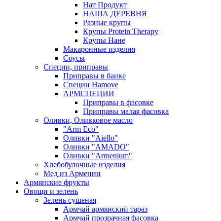
Нат Продукт
НАША ДЕРЕВНЯ
Разные крупы
Крупы Protein Therapy
Крупы Нане
Макаронные изделия
Соусы
Специи, приправы
Приправы в банке
Специи Hamove
АРМСПЕЦИИ
Приправы в фасовке
Приправы малая фасовка
Оливки, Оливковое масло
"Arm Eco"
Оливки "Aiello"
Оливки "AMADO"
Оливки "Armenium"
Хлебобулочные изделия
Мед из Армении
Армянские фрукты
Овощи и зелень
Зелень сушеная
Армчай армянский тараз
Армчай прозрачная фасовка