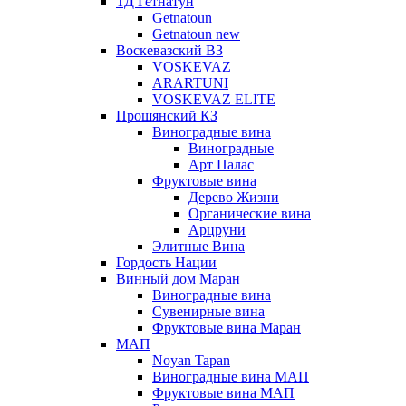
ТД Гетнатун
Getnatoun
Getnatoun new
Воскевазский ВЗ
VOSKEVAZ
ARARTUNI
VOSKEVAZ ELITE
Прошянский КЗ
Виноградные вина
Виноградные
Арт Палас
Фруктовые вина
Дерево Жизни
Органические вина
Арцруни
Элитные Вина
Гордость Нации
Винный дом Маран
Виноградные вина
Сувенирные вина
Фруктовые вина Маран
МАП
Noyan Tapan
Виноградные вина МАП
Фруктовые вина МАП