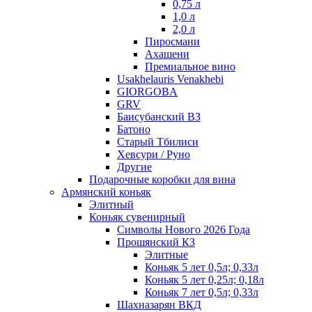
0,75 л
1,0 л
2,0 л
Пиросмани
Ахашени
Премиальное вино
Usakhelauris Venakhebi
GIORGOBA
GRV
Баисубанский ВЗ
Батоно
Старый Тбилиси
Хевсури / Руно
Другие
Подарочные коробки для вина
Армянский коньяк
Элитный
Коньяк сувенирный
Символы Нового 2026 Года
Прошянский КЗ
Элитные
Коньяк 5 лет 0,5л; 0,33л
Коньяк 5 лет 0,25л; 0,18л
Коньяк 7 лет 0,5л; 0,33л
Шахназарян ВКД