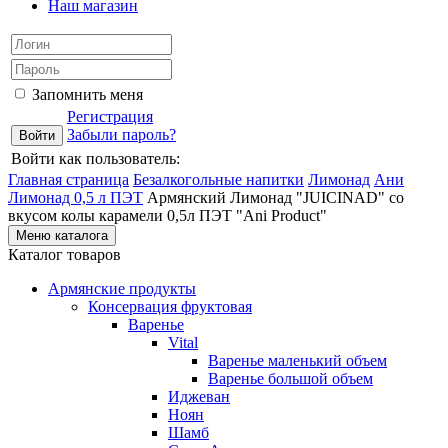
Наш магазин
Запомнить меня
Регистрация
Забыли пароль?
Войти как пользователь:
Главная страница
Безалкогольные напитки
Лимонад
Ани
Лимонад 0,5 л ПЭТ
Армянский Лимонад "JUICINAD" со
вкусом колы карамели 0,5л ПЭТ "Ani Product"
Меню каталога
Каталог товаров
Армянские продукты
Консервация фруктовая
Варенье
Vital
Варенье маленький объем
Варенье большой объем
Иджеван
Ноян
Шамб