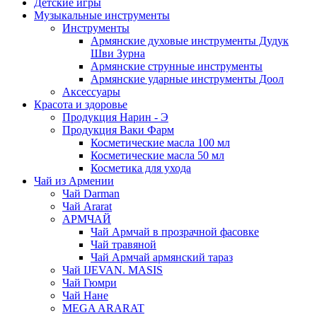
Детские игры
Музыкальные инструменты
Инструменты
Армянские духовые инструменты Дудук
Шви Зурна
Армянские струнные инструменты
Армянские ударные инструменты Доол
Аксессуары
Красота и здоровье
Продукция Нарин - Э
Продукция Ваки Фарм
Косметические масла 100 мл
Косметические масла 50 мл
Косметика для ухода
Чай из Армении
Чай Darman
Чай Ararat
АРМЧАЙ
Чай Армчай в прозрачной фасовке
Чай травяной
Чай Армчай армянский тараз
Чай IJEVAN. MASIS
Чай Гюмри
Чай Нане
MEGA ARARAT