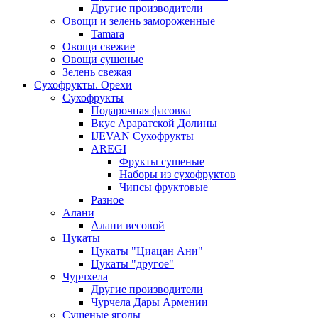
Другие производители
Овощи и зелень замороженные
Tamara
Овощи свежие
Овощи сушеные
Зелень свежая
Сухофрукты. Орехи
Сухофрукты
Подарочная фасовка
Вкус Араратской Долины
IJEVAN Сухофрукты
AREGI
Фрукты сушеные
Наборы из сухофруктов
Чипсы фруктовые
Разное
Алани
Алани весовой
Цукаты
Цукаты "Циацан Ани"
Цукаты "другое"
Чурчхела
Другие производители
Чурчела Дары Армении
Сушеные ягоды