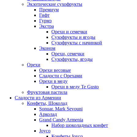
Экзотические сухофрукты
Премиум
Гифт
Гурмэ
Экстра
Орехи и семечки
Сухофрукты и ягоды
Сухофрукты с начинкой
Эконом
Орехи, семечки
Сухофрукты, ягоды
Орехи
Орехи весовые
Сладости с Орехами
Орехи в меду
Орехи в меду Te Gusto
Фруктовая пастила
Сладости из Армении
Конфеты, Шоколад
Sonuar. Mark Sevouni
Арколад
Grand Candy Armenia
Набор шоколадных конфет
Joyco
Конфеты Joyco