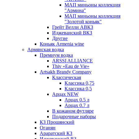
МАП миньоны коллекция
"Армина"
МАП миньоны коллекция
"Золотой коньяк"
Грейт Велли АВКЗ
Иджеванский ВКЗ
Другие
Коньяк Armenia wine
Армянская водка
Премиум водка
ARSSI ALLIANCE
Thiv «Eau de Vie»
Artsakh Brandy Company
Классическая
Классика 0,75
Классика 0,5
Арцах NEW
Арцах 0.5 л
Арцах 0.7 л
В кожаном футляре
Подарочные наборы
КЗ Прошянский
Оганян
Араратский КЗ
Иджеванский ВЗ