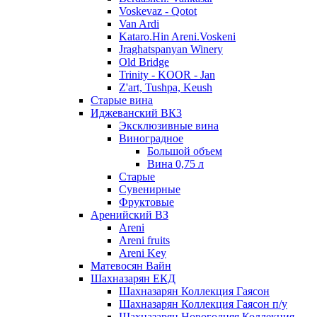
Voskevaz - Qotot
Van Ardi
Kataro.Hin Areni.Voskeni
Jraghatspanyan Winery
Old Bridge
Trinity - KOOR - Jan
Z'art, Tushpa, Keush
Старые вина
Иджеванский ВК3
Эксклюзивные вина
Виноградное
Большой объем
Вина 0,75 л
Старые
Сувенирные
Фруктовые
Аренийский ВЗ
Areni
Areni fruits
Areni Key
Матевосян Вайн
Шахназарян ЕКД
Шахназарян Коллекция Гаясон
Шахназарян Коллекция Гаясон п/у
Шахназарян Новогодняя Коллекция