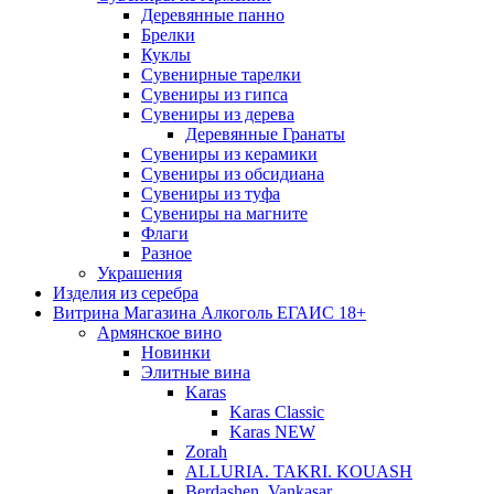
Деревянные панно
Брелки
Куклы
Сувенирные тарелки
Сувениры из гипса
Сувениры из дерева
Деревянные Гранаты
Сувениры из керамики
Сувениры из обсидиана
Сувениры из туфа
Сувениры на магните
Флаги
Разное
Украшения
Изделия из серебра
Витрина Магазина Алкоголь ЕГАИС 18+
Армянское вино
Новинки
Элитные вина
Karas
Karas Classic
Karas NEW
Zorah
ALLURIA. TAKRI. KOUASH
Berdashen. Vankasar