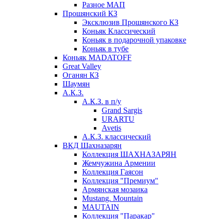
Разное МАП
Прошянский КЗ
Эксклюзив Прошянского КЗ
Коньяк Классический
Коньяк в подарочной упаковке
Коньяк в тубе
Коньяк MADATOFF
Great Valley
Оганян КЗ
Шаумян
А.К.З.
А.К.З. в п/у
Grand Sargis
URARTU
Avetis
А.К.З. классический
ВКД Шахназарян
Коллекция ШАХНАЗАРЯН
Жемчужина Армении
Коллекция Гаясон
Коллекция "Премиум"
Армянская мозаика
Mustang. Mountain
MAUTAIN
Коллекция "Паракар"