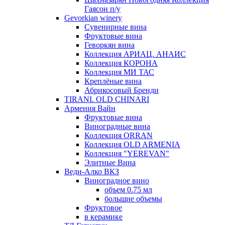
Гаясон п/у
Gevorkian winery
Сувенирные вина
Фруктовые вина
Геворкян вина
Коллекция АРИАЦ. АНАИС
Коллекция КОРОНА
Коллекция МИ ТАС
Креплёные вина
Абрикосовый Бренди
TIRANI. OLD CHINARI
Армения Вайн
Фруктовые вина
Виноградные вина
Коллекция ORRAN
Коллекция OLD ARMENIA
Коллекция "YEREVAN"
Элитные Вина
Веди-Алко ВКЗ
Виноградное вино
объем 0.75 мл
большие объемы
Фруктовое
в керамике