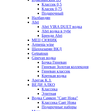
Классик 0,5
Класик 0,75
Подарочный
Налбандян
Abri
Abri VIRA DUET водка
Abri водка в тубе
Бренди Abri
МЕЦ СЮНИК
Armenia wine
Шахназарян ВКД
Getnatoun
Ginevan водка
Бочка Гиневан
Гиневан Золотая коллекция
Гиневан классик
Крепкая водка
Арегак К.З.
ВЕДИ АЛКО
Классика
Элитная
Водка Самкон "Саят Нова"
Классика Саят Нова
Подарочные наборы