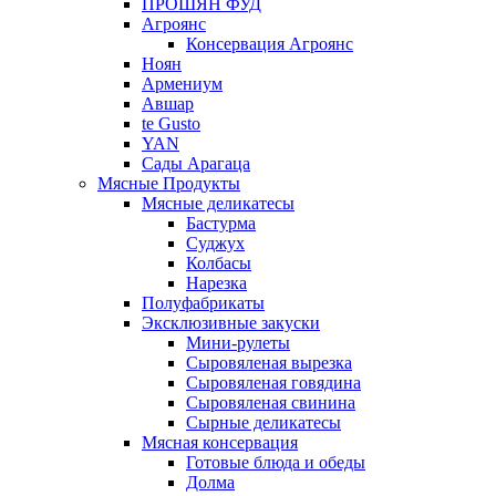
ПРОШЯН ФУД
Агроянс
Консервация Агроянс
Ноян
Армениум
Авшар
te Gusto
YAN
Сады Арагаца
Мясные Продукты
Мясные деликатесы
Бастурма
Суджух
Колбасы
Нарезка
Полуфабрикаты
Эксклюзивные закуски
Мини-рулеты
Сыровяленая вырезка
Сыровяленая говядина
Сыровяленая свинина
Сырные деликатесы
Мясная консервация
Готовые блюда и обеды
Долма