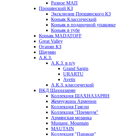
Разное МАП
Прошянский КЗ
Эксклюзив Прошянского КЗ
Коньяк Классический
Коньяк в подарочной упаковке
Коньяк в тубе
Коньяк MADATOFF
Great Valley
Оганян КЗ
Шаумян
А.К.З.
А.К.З. в п/у
Grand Sargis
URARTU
Avetis
А.К.З. классический
ВКД Шахназарян
Коллекция ШАХНАЗАРЯН
Жемчужина Армении
Коллекция Гаясон
Коллекция "Премиум"
Армянская мозаика
Mustang. Mountain
MAUTAIN
Коллекция "Паракар"