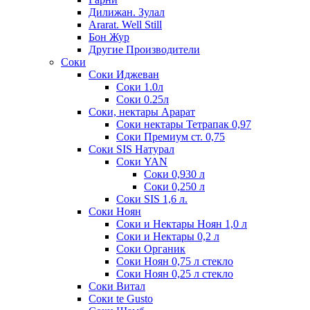
Дилижан. Зулал
Ararat. Well Still
Бон Жур
Другие Производители
Соки
Соки Иджеван
Соки 1.0л
Соки 0.25л
Соки, нектары Арарат
Соки нектары Тетрапак 0,97
Соки Премиум ст. 0,75
Соки SIS Натурал
Соки YAN
Соки 0,930 л
Соки 0,250 л
Соки SIS 1,6 л.
Соки Ноян
Соки и Нектары Ноян 1,0 л
Соки и Нектары 0,2 л
Соки Органик
Соки Ноян 0,75 л стекло
Соки Ноян 0,25 л стекло
Соки Витал
Соки te Gusto