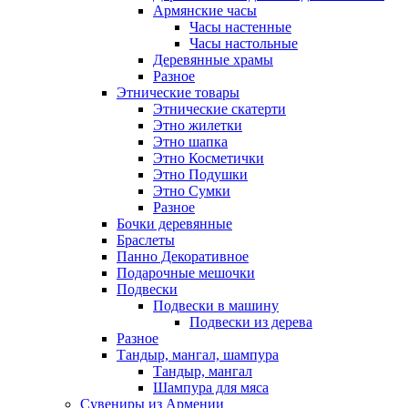
Армянские часы
Часы настенные
Часы настольные
Деревянные храмы
Разное
Этнические товары
Этнические скатерти
Этно жилетки
Этно шапка
Этно Косметички
Этно Подушки
Этно Сумки
Разное
Бочки деревянные
Браслеты
Панно Декоративное
Подарочные мешочки
Подвески
Подвески в машину
Подвески из дерева
Разное
Тандыр, мангал, шампура
Тандыр, мангал
Шампура для мяса
Сувениры из Армении