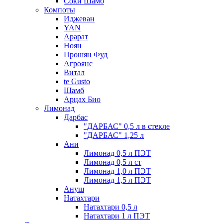
Соки Шамб
Компоты
Иджеван
YAN
Арарат
Ноян
Прошян Фуд
Агроянс
Витал
te Gusto
Шамб
Арцах Био
Лимонад
Дарбас
"ДАРБАС" 0,5 л в стекле
"ДАРБАС" 1,25 л
Ани
Лимонад 0,5 л ПЭТ
Лимонад 0,5 л ст
Лимонад 1,0 л ПЭТ
Лимонад 1,5 л ПЭТ
Ануш
Натахтари
Натахтари 0,5 л
Натахтари 1 л ПЭТ