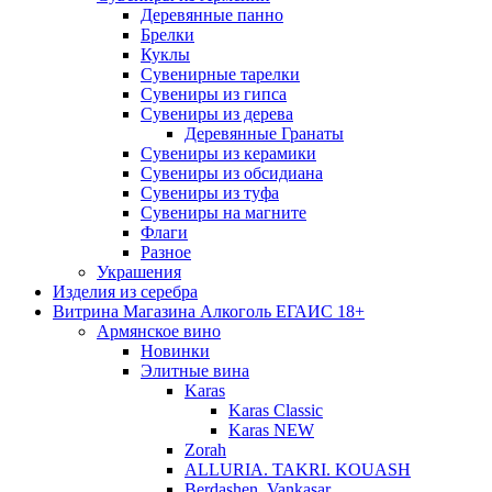
Деревянные панно
Брелки
Куклы
Сувенирные тарелки
Сувениры из гипса
Сувениры из дерева
Деревянные Гранаты
Сувениры из керамики
Сувениры из обсидиана
Сувениры из туфа
Сувениры на магните
Флаги
Разное
Украшения
Изделия из серебра
Витрина Магазина Алкоголь ЕГАИС 18+
Армянское вино
Новинки
Элитные вина
Karas
Karas Classic
Karas NEW
Zorah
ALLURIA. TAKRI. KOUASH
Berdashen. Vankasar