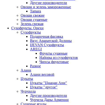
Другие производители
Овощи и зелень замороженные
Tamara
Овощи свежие
Овощи сушеные
Зелень свежая
Сухофрукты. Орехи
Сухофрукты
Подарочная фасовка
Вкус Араратской Долины
IJEVAN Сухофрукты
AREGI
Фрукты сушеные
Наборы из сухофруктов
Чипсы фруктовые
Разное
Алани
Алани весовой
Цукаты
Цукаты "Циацан Ани"
Цукаты "другое"
Чурчхела
Другие производители
Чурчела Дары Армении
Сушеные ягоды