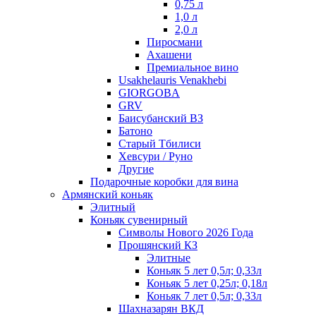
0,75 л
1,0 л
2,0 л
Пиросмани
Ахашени
Премиальное вино
Usakhelauris Venakhebi
GIORGOBA
GRV
Баисубанский ВЗ
Батоно
Старый Тбилиси
Хевсури / Руно
Другие
Подарочные коробки для вина
Армянский коньяк
Элитный
Коньяк сувенирный
Символы Нового 2026 Года
Прошянский КЗ
Элитные
Коньяк 5 лет 0,5л; 0,33л
Коньяк 5 лет 0,25л; 0,18л
Коньяк 7 лет 0,5л; 0,33л
Шахназарян ВКД