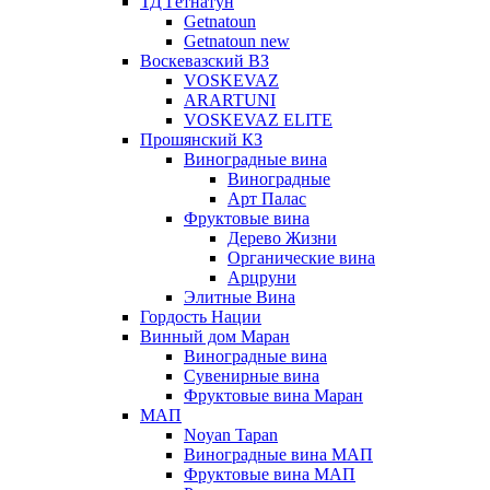
ТД Гетнатун
Getnatoun
Getnatoun new
Воскевазский ВЗ
VOSKEVAZ
ARARTUNI
VOSKEVAZ ELITE
Прошянский КЗ
Виноградные вина
Виноградные
Арт Палас
Фруктовые вина
Дерево Жизни
Органические вина
Арцруни
Элитные Вина
Гордость Нации
Винный дом Маран
Виноградные вина
Сувенирные вина
Фруктовые вина Маран
МАП
Noyan Tapan
Виноградные вина МАП
Фруктовые вина МАП