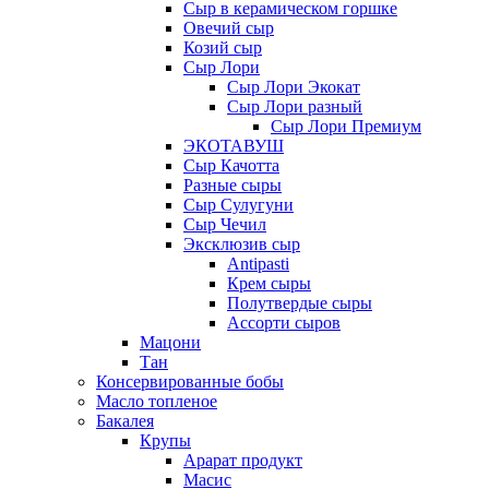
Сыр в керамическом горшке
Овечий сыр
Козий сыр
Сыр Лори
Сыр Лори Экокат
Сыр Лори разный
Сыр Лори Премиум
ЭКОТАВУШ
Сыр Качотта
Разные сыры
Сыр Сулугуни
Сыр Чечил
Эксклюзив сыр
Antipasti
Крем сыры
Полутвердые сыры
Ассорти сыров
Мацони
Тан
Консервированные бобы
Масло топленое
Бакалея
Крупы
Арарат продукт
Масис