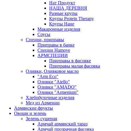
Нат Продукт
НАША ДЕРЕВНЯ
Разные крупы
Крупы Protein Therapy
Крупы Нане
Макаронные изделия
Соусы
Специи, приправы
Приправы в банке
Специи Hamove
АРМСПЕЦИИ
Приправы в фасовке
Приправы малая фасовка
Оливки, Оливковое масло
"Arm Eco"
Оливки "Aiello"
Оливки "AMADO"
Оливки "Armenium"
Хлебобулочные изделия
Мед из Армении
Армянские фрукты
Овощи и зелень
Зелень сушеная
Армчай армянский тараз
Армчай прозрачная фасовка