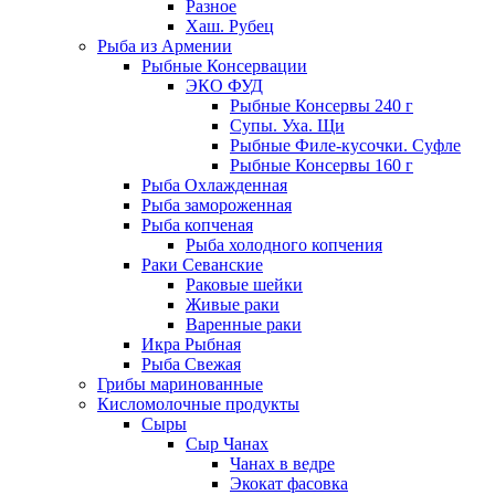
Разное
Хаш. Рубец
Рыба из Армении
Рыбные Консервации
ЭКО ФУД
Рыбные Консервы 240 г
Супы. Уха. Щи
Рыбные Филе-кусочки. Суфле
Рыбные Консервы 160 г
Рыба Охлажденная
Рыба замороженная
Рыба копченая
Рыба холодного копчения
Раки Севанские
Раковые шейки
Живые раки
Варенные раки
Икра Рыбная
Рыба Свежая
Грибы маринованные
Кисломолочные продукты
Сыры
Сыр Чанах
Чанах в ведре
Экокат фасовка