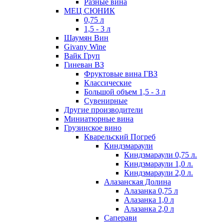
Разные вина
МЕЦ СЮНИК
0,75 л
1,5 - 3 л
Шаумян Вин
Givany Wine
Вайк Груп
Гиневан ВЗ
Фруктовые вина ГВЗ
Классические
Большой объем 1,5 - 3 л
Сувенирные
Другие производители
Миниатюрные вина
Грузинское вино
Кварельский Погреб
Киндзмараули
Киндзмараули 0,75 л.
Киндзмараули 1,0 л.
Киндзмараули 2,0 л.
Алазанская Долина
Алазанка 0,75 л
Алазанка 1,0 л
Алазанка 2,0 л
Саперави