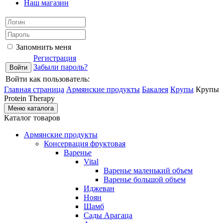
Наш магазин
Запомнить меня
Регистрация
Забыли пароль?
Войти как пользователь:
Главная страница
Армянские продукты
Бакалея
Крупы
Крупы
Protein Therapy
Меню каталога
Каталог товаров
Армянские продукты
Консервация фруктовая
Варенье
Vital
Варенье маленький объем
Варенье большой объем
Иджеван
Ноян
Шамб
Сады Арагаца