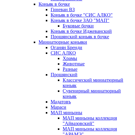
Коньяк в бочке
Гиневан ВЗ
Коньяк в бочке "СИС АЛКО"
Коньяк в бочке ЗАО "МАП"
Буковые бочки
Коньяк в бочке Иджеванский
Прошянский коньяк в бочке
Миниатюрные коньяки
Оганян Бренди
СИС АЛКО
Храмы
Животные
Разные
Прошянский
Классический миниатюрный
коньяк
Сувенирный миниатюрный
коньяк
Мадатовъ
Мараси
МАП миньоны
МАП миньоны коллекция
"Айвазовский"
МАП миньоны коллекция
"АРАМЭ"