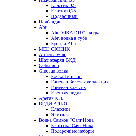
Классик 0,5
Класик 0,75
Подарочный
Налбандян
Abri
Abri VIRA DUET водка
Abri водка в тубе
Бренди Abri
МЕЦ СЮНИК
Armenia wine
Шахназарян ВКД
Getnatoun
Ginevan водка
Бочка Гиневан
Гиневан Золотая коллекция
Гиневан классик
Крепкая водка
Арегак К.З.
ВЕДИ АЛКО
Классика
Элитная
Водка Самкон "Саят Нова"
Классика Саят Нова
Подарочные наборы