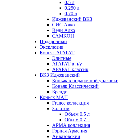
0,5 л
0,250 л
0,70 л
Иджеванский ВКЗ
СИС Алко
Веди Алко
САМКОН
Подарочный
Эксклюзив
Коньяк АРАРАТ
Элитные
АРАРАТ в п/у
АРАРАТ классик
ВКЗ Иджеванский
Коньяк в подарочной упаковке
Коньяк Классический
Бренди
Коньяк МАП
France коллекция
Золотой
Объем 0,5 л
Объем 0,7 л
АРМА коллекция
Горная Армения
Айвазовский