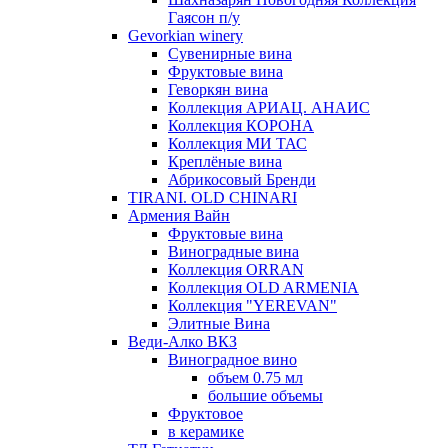
Гаясон п/у
Gevorkian winery
Сувенирные вина
Фруктовые вина
Геворкян вина
Коллекция АРИАЦ. АНАИС
Коллекция КОРОНА
Коллекция МИ ТАС
Креплёные вина
Абрикосовый Бренди
TIRANI. OLD CHINARI
Армения Вайн
Фруктовые вина
Виноградные вина
Коллекция ORRAN
Коллекция OLD ARMENIA
Коллекция "YEREVAN"
Элитные Вина
Веди-Алко ВКЗ
Виноградное вино
объем 0.75 мл
большие объемы
Фруктовое
в керамике