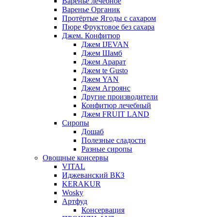
Варенье лечебное
Варенье Органик
Протёртые Ягоды с сахаром
Пюре Фруктовое без сахара
Джем. Конфитюр
Джем IJEVAN
Джем Шамб
Джем Арарат
Джем te Gusto
Джем YAN
Джем Агроянс
Другие производители
Конфитюр лечебный
Джем FRUIT LAND
Сиропы
Дошаб
Полезные сладости
Разные сиропы
Овощные консервы
VITAL
Иджеванский ВКЗ
KERAKUR
Wosky
Артфуд
Консервация