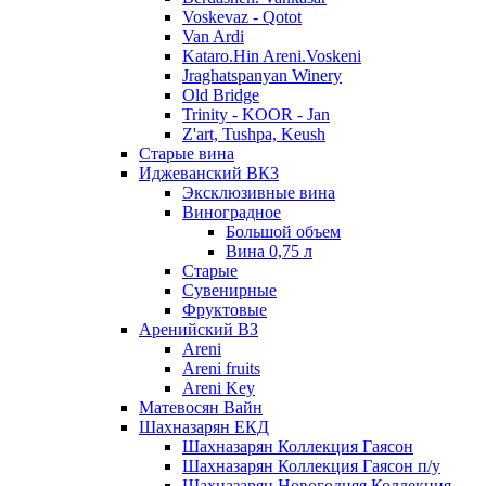
Voskevaz - Qotot
Van Ardi
Kataro.Hin Areni.Voskeni
Jraghatspanyan Winery
Old Bridge
Trinity - KOOR - Jan
Z'art, Tushpa, Keush
Старые вина
Иджеванский ВК3
Эксклюзивные вина
Виноградное
Большой объем
Вина 0,75 л
Старые
Сувенирные
Фруктовые
Аренийский ВЗ
Areni
Areni fruits
Areni Key
Матевосян Вайн
Шахназарян ЕКД
Шахназарян Коллекция Гаясон
Шахназарян Коллекция Гаясон п/у
Шахназарян Новогодняя Коллекция