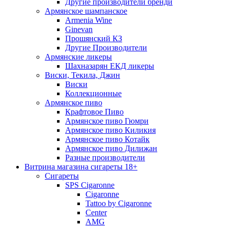
Другие производители бренди
Армянское шампанское
Armenia Wine
Ginevan
Прошянский КЗ
Другие Производители
Армянские ликеры
Шахназарян ЕКД ликеры
Виски, Текила, Джин
Виски
Коллекционные
Армянское пиво
Крафтовое Пиво
Армянское пиво Гюмри
Армянское пиво Киликия
Армянское пиво Котайк
Армянское пиво Дилижан
Разные производители
Витрина магазина сигареты 18+
Cигареты
SPS Cigaronne
Сigaronne
Tattoo by Cigaronne
Center
AMG