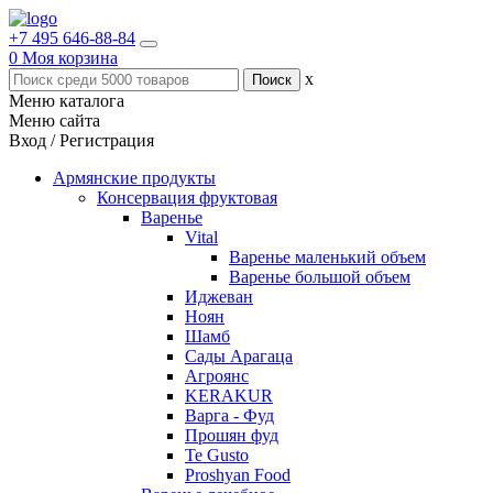
+7 495 646-88-84
0
Моя корзина
x
Меню каталога
Меню сайта
Вход / Регистрация
Армянские продукты
Консервация фруктовая
Варенье
Vital
Варенье маленький объем
Варенье большой объем
Иджеван
Ноян
Шамб
Сады Арагаца
Агроянс
KERAKUR
Варга - Фуд
Прошян фуд
Te Gusto
Proshyan Food