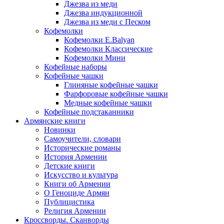
Джезва из меди
Джезва индукционной
Джезва из меди с Песком
Кофемолки
Кофемолки E.Balyan
Кофемолки Классические
Кофемолки Мини
Кофейные наборы
Кофейные чашки
Глиняные кофейные чашки
Фарфоровые кофейные чашки
Медные кофейные чашки
Кофейные подстаканники
Армянские книги
Новинки
Самоучители, словари
Исторические романы
История Армении
Детские книги
Иcкусство и культура
Книги об Армении
О Геноциде Армян
Публицистика
Религия Армении
Кроссворды. Сканворды