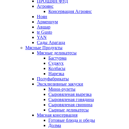
ПРОШЯН ФУД
Агроянс
Консервация Агроянс
Ноян
Армениум
Авшар
te Gusto
YAN
Сады Арагаца
Мясные Продукты
Мясные деликатесы
Бастурма
Суджух
Колбасы
Нарезка
Полуфабрикаты
Эксклюзивные закуски
Мини-рулеты
Сыровяленая вырезка
Сыровяленая говядина
Сыровяленая свинина
Сырные деликатесы
Мясная консервация
Готовые блюда и обеды
Долма