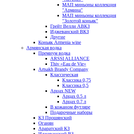
МАП миньоны коллекция
"Армина"
МАП миньоны коллекция
"Золотой коньяк"
Грейт Велли АВКЗ
Иджеванский ВКЗ
Другие
Коньяк Armenia wine
Армянская водка
Премиум водка
ARSSI ALLIANCE
Thiv «Eau de Vie»
Artsakh Brandy Company
Классическая
Классика 0,75
Классика 0,5
Арцах NEW
Арцах 0.5 л
Арцах 0.7 л
В кожаном футляре
Подарочные наборы
КЗ Прошянский
Оганян
Араратский КЗ
Иджеванский ВЗ