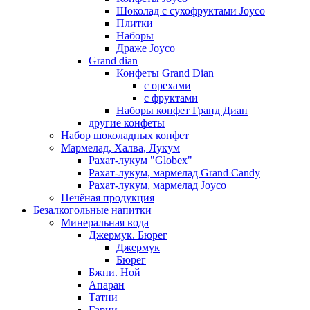
Шоколад с сухофруктами Joyco
Плитки
Наборы
Драже Joyco
Grand dian
Конфеты Grand Dian
с орехами
с фруктами
Наборы конфет Гранд Диан
другие конфеты
Набор шоколадных конфет
Мармелад, Халва, Лукум
Рахат-лукум "Globex"
Рахат-лукум, мармелад Grand Candy
Рахат-лукум, мармелад Joyco
Печёная продукция
Безалкогольные напитки
Минеральная вода
Джермук. Бюрег
Джермук
Бюрег
Бжни. Ной
Апаран
Татни
Гарни