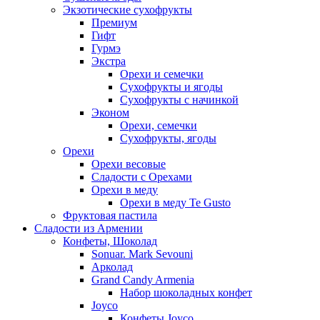
Экзотические сухофрукты
Премиум
Гифт
Гурмэ
Экстра
Орехи и семечки
Сухофрукты и ягоды
Сухофрукты с начинкой
Эконом
Орехи, семечки
Сухофрукты, ягоды
Орехи
Орехи весовые
Сладости с Орехами
Орехи в меду
Орехи в меду Te Gusto
Фруктовая пастила
Сладости из Армении
Конфеты, Шоколад
Sonuar. Mark Sevouni
Арколад
Grand Candy Armenia
Набор шоколадных конфет
Joyco
Конфеты Joyco