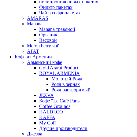
полипропиленовых пакетах
Фильтр-пакетах
Чай в гофропакетах
AMARAS
Manana
Manana травяной
Органик
Весовой
Meron berry чай
АГАТ
Кофе из Армении
Армянский кофе
Gold Ararat Product
ROYAL ARMENIA
Молотый Роял
Роял в зёрнах
Роял растворимый
JEZVA
Кофе "Le Café Paris"
Coffee Grounds
HALDI.CO
KAFFA
My Coff
Другие производители
Джезва