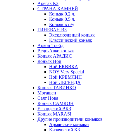
Арегак КЗ
СТРАНА КАМНЕЙ
Коньяк 0,2 л.
Коньяк 0,5 л.
Коньяк в п/у
ГИНЕВАН ВЗ
Эксклюзивный коньяк
Классический коньяк
Аркон Трейд
Веди-Алко коньяк
Коньяк АРАДИС
Коньяк Ной
Ной ЕКВВКА
NOY Very Special
Ной КРЕМЛИН
Ной ЛЕГЕНДА
Коньяк ТАВИНКО
Мргашен
Саят Нова
Коньяк САМКОН
Егвардский ВКЗ
Коньяк MARASI
Другие производители коньяков
Армянские коньяки
Кизлярский КЗ