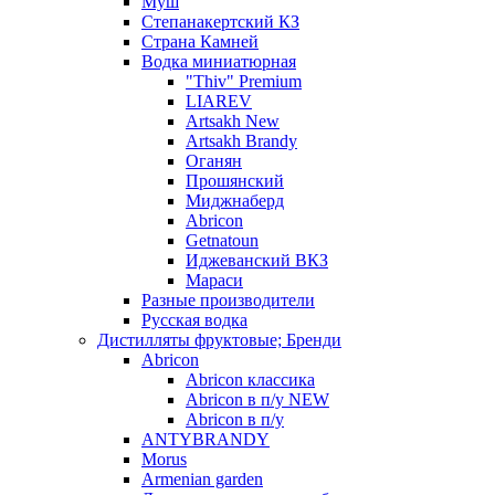
Муш
Степанакертский КЗ
Страна Камней
Водка миниатюрная
"Thiv" Premium
LIAREV
Artsakh New
Artsakh Brandy
Оганян
Прошянский
Миджнаберд
Abricon
Getnatoun
Иджеванский ВКЗ
Мараси
Разные производители
Русская водка
Дистилляты фруктовые; Бренди
Abricon
Abricon классика
Abricon в п/у NEW
Abricon в п/у
ANTYBRANDY
Morus
Armenian garden