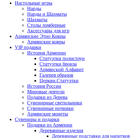
Настольные игры
Нарды
Нарды и Шахматы
Шахматы
Столы ломберные
Аксессуары для игр
Армянские Этно Ковры
Армянские ковры
VIP подарки
История Армении
Статуэтки полистоун
Статуэтки бронза
Армянский Алфавит
Галерея образов
Церкви.Статуэтки
История России
Мировые деятели
Подарки из Дерева
Сувенирные светильники
Сувенирные ночники
Армянские монеты
Сувениры и подарки
Подарки из Армении
Деревянные изделия
Деревянные подставки для напитков