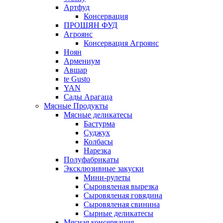
Артфуд
Консервация
ПРОШЯН ФУД
Агроянс
Консервация Агроянс
Ноян
Армениум
Авшар
te Gusto
YAN
Сады Арагаца
Мясные Продукты
Мясные деликатесы
Бастурма
Суджух
Колбасы
Нарезка
Полуфабрикаты
Эксклюзивные закуски
Мини-рулеты
Сыровяленая вырезка
Сыровяленая говядина
Сыровяленая свинина
Сырные деликатесы
Мясная консервация