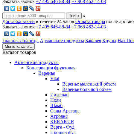
Заказать звонок
+7 495 646-88-84
+7 968 462-14-03
x
Доставка заказа
в течение 24 часов
Оплата товара
после достав
Заказать звонок
+7 495 646-88-84
+7 968 462-14-03
Главная страница
Армянские продукты
Бакалея
Крупы
Нат Пр
Меню каталога
Каталог товаров
Армянские продукты
Консервация фруктовая
Варенье
Vital
Варенье маленький объем
Варенье большой объем
Иджеван
Ноян
Шамб
Сады Арагаца
Агроянс
KERAKUR
Варга - Фуд
Прошян фуд