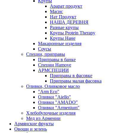
Крупы
Арарат продукт
Масис
Нат Продукт
НАША ДЕРЕВНЯ
Разные крупы
Крупы Protein Therapy
Крупы Нане
Макаронные изделия
Соусы
Специи, приправы
Приправы в банке
Специи Hamove
АРМСПЕЦИИ
Приправы в фасовке
Приправы малая фасовка
Оливки, Оливковое масло
"Arm Eco"
Оливки "Aiello"
Оливки "AMADO"
Оливки "Armenium"
Хлебобулочные изделия
Мед из Армении
Армянские фрукты
Овощи и зелень