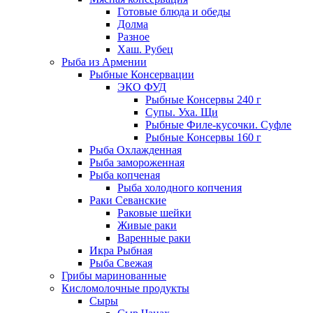
Готовые блюда и обеды
Долма
Разное
Хаш. Рубец
Рыба из Армении
Рыбные Консервации
ЭКО ФУД
Рыбные Консервы 240 г
Супы. Уха. Щи
Рыбные Филе-кусочки. Суфле
Рыбные Консервы 160 г
Рыба Охлажденная
Рыба замороженная
Рыба копченая
Рыба холодного копчения
Раки Севанские
Раковые шейки
Живые раки
Варенные раки
Икра Рыбная
Рыба Свежая
Грибы маринованные
Кисломолочные продукты
Сыры