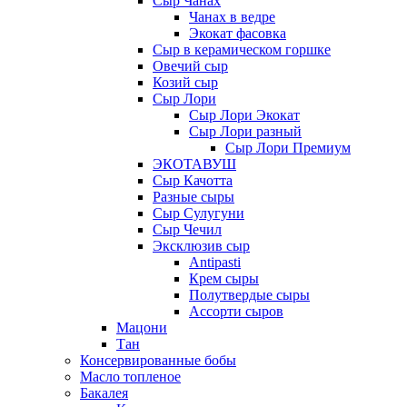
Сыр Чанах
Чанах в ведре
Экокат фасовка
Сыр в керамическом горшке
Овечий сыр
Козий сыр
Сыр Лори
Сыр Лори Экокат
Сыр Лори разный
Сыр Лори Премиум
ЭКОТАВУШ
Сыр Качотта
Разные сыры
Сыр Сулугуни
Сыр Чечил
Эксклюзив сыр
Antipasti
Крем сыры
Полутвердые сыры
Ассорти сыров
Мацони
Тан
Консервированные бобы
Масло топленое
Бакалея