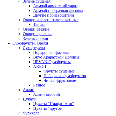
Зелень сушеная
Армчай армянский тараз
Армчай прозрачная фасовка
Другие производители
Овощи и зелень замороженные
Tamara
Овощи свежие
Овощи сушеные
Зелень свежая
Сухофрукты. Орехи
Сухофрукты
Подарочная фасовка
Вкус Араратской Долины
IJEVAN Сухофрукты
AREGI
Фрукты сушеные
Наборы из сухофруктов
Чипсы фруктовые
Разное
Алани
Алани весовой
Цукаты
Цукаты "Циацан Ани"
Цукаты "другое"
Чурчхела