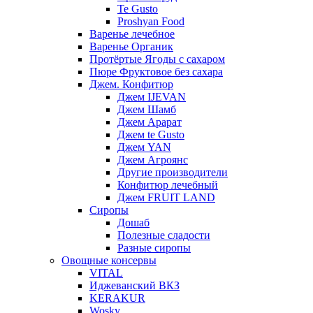
Te Gusto
Proshyan Food
Варенье лечебное
Варенье Органик
Протёртые Ягоды с сахаром
Пюре Фруктовое без сахара
Джем. Конфитюр
Джем IJEVAN
Джем Шамб
Джем Арарат
Джем te Gusto
Джем YAN
Джем Агроянс
Другие производители
Конфитюр лечебный
Джем FRUIT LAND
Сиропы
Дошаб
Полезные сладости
Разные сиропы
Овощные консервы
VITAL
Иджеванский ВКЗ
KERAKUR
Wosky