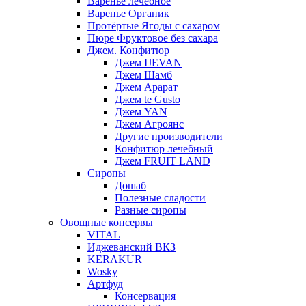
Варенье лечебное
Варенье Органик
Протёртые Ягоды с сахаром
Пюре Фруктовое без сахара
Джем. Конфитюр
Джем IJEVAN
Джем Шамб
Джем Арарат
Джем te Gusto
Джем YAN
Джем Агроянс
Другие производители
Конфитюр лечебный
Джем FRUIT LAND
Сиропы
Дошаб
Полезные сладости
Разные сиропы
Овощные консервы
VITAL
Иджеванский ВКЗ
KERAKUR
Wosky
Артфуд
Консервация