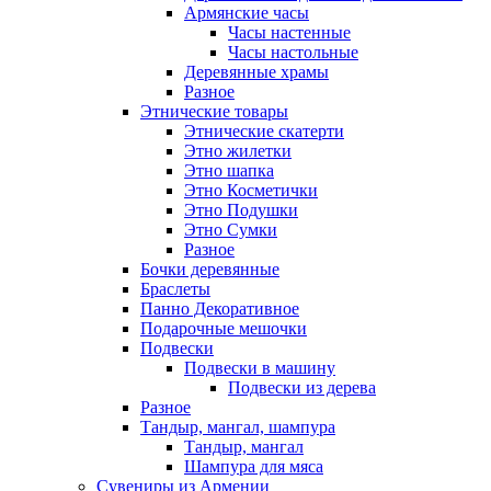
Армянские часы
Часы настенные
Часы настольные
Деревянные храмы
Разное
Этнические товары
Этнические скатерти
Этно жилетки
Этно шапка
Этно Косметички
Этно Подушки
Этно Сумки
Разное
Бочки деревянные
Браслеты
Панно Декоративное
Подарочные мешочки
Подвески
Подвески в машину
Подвески из дерева
Разное
Тандыр, мангал, шампура
Тандыр, мангал
Шампура для мяса
Сувениры из Армении