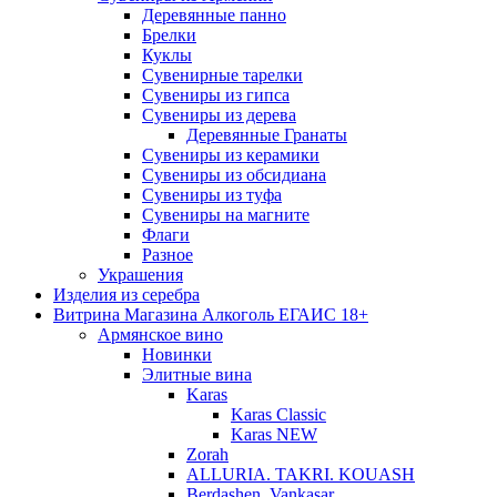
Деревянные панно
Брелки
Куклы
Сувенирные тарелки
Сувениры из гипса
Сувениры из дерева
Деревянные Гранаты
Сувениры из керамики
Сувениры из обсидиана
Сувениры из туфа
Сувениры на магните
Флаги
Разное
Украшения
Изделия из серебра
Витрина Магазина Алкоголь ЕГАИС 18+
Армянское вино
Новинки
Элитные вина
Karas
Karas Classic
Karas NEW
Zorah
ALLURIA. TAKRI. KOUASH
Berdashen. Vankasar