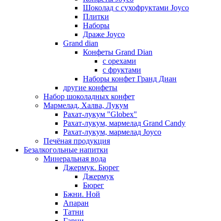
Шоколад с сухофруктами Joyco
Плитки
Наборы
Драже Joyco
Grand dian
Конфеты Grand Dian
с орехами
с фруктами
Наборы конфет Гранд Диан
другие конфеты
Набор шоколадных конфет
Мармелад, Халва, Лукум
Рахат-лукум "Globex"
Рахат-лукум, мармелад Grand Candy
Рахат-лукум, мармелад Joyco
Печёная продукция
Безалкогольные напитки
Минеральная вода
Джермук. Бюрег
Джермук
Бюрег
Бжни. Ной
Апаран
Татни
Гарни