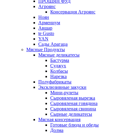
ПРОШЯН ФУД
Агроянс
Консервация Агроянс
Ноян
Армениум
Авшар
te Gusto
YAN
Сады Арагаца
Мясные Продукты
Мясные деликатесы
Бастурма
Суджух
Колбасы
Нарезка
Полуфабрикаты
Эксклюзивные закуски
Мини-рулеты
Сыровяленая вырезка
Сыровяленая говядина
Сыровяленая свинина
Сырные деликатесы
Мясная консервация
Готовые блюда и обеды
Долма