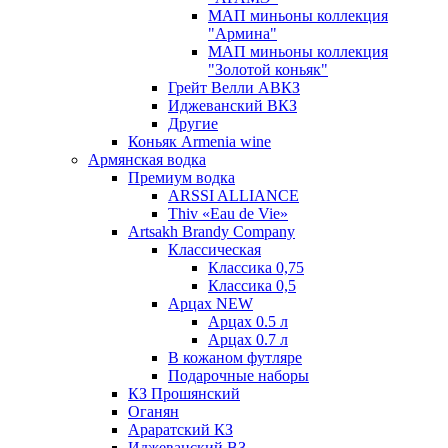
МАП миньоны коллекция
"Армина"
МАП миньоны коллекция
"Золотой коньяк"
Грейт Велли АВКЗ
Иджеванский ВКЗ
Другие
Коньяк Armenia wine
Армянская водка
Премиум водка
ARSSI ALLIANCE
Thiv «Eau de Vie»
Artsakh Brandy Company
Классическая
Классика 0,75
Классика 0,5
Арцах NEW
Арцах 0.5 л
Арцах 0.7 л
В кожаном футляре
Подарочные наборы
КЗ Прошянский
Оганян
Араратский КЗ
Иджеванский ВЗ