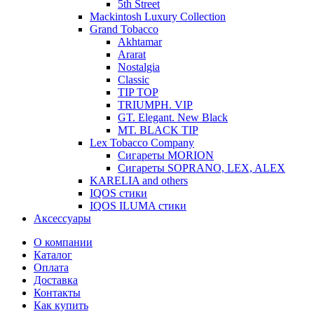
5th Street
Mackintosh Luxury Collection
Grand Tobacco
Akhtamar
Ararat
Nostalgia
Classic
TIP TOP
TRIUMPH. VIP
GT. Elegant. New Black
MT. BLACK TIP
Lex Tobacco Company
Сигареты MORION
Сигареты SOPRANO, LEX, ALEX
KARELIA and others
IQOS стики
IQOS ILUMA стики
Аксессуары
О компании
Каталог
Оплата
Доставка
Контакты
Как купить