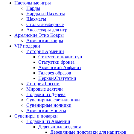
Настольные игры
Нарды
Нарды и Шахматы
Шахматы
Столы ломберные
Аксессуары для игр
Армянские Этно Ковры
Армянские ковры
VIP подарки
История Армении
Статуэтки полистоун
Статуэтки бронза
Армянский Алфавит
Галерея образов
Церкви.Статуэтки
История России
Мировые деятели
Подарки из Дерева
Сувенирные светильники
Сувенирные ночники
Армянские монеты
Сувениры и подарки
Подарки из Армении
Деревянные изделия
Деревянные подставки для напитков