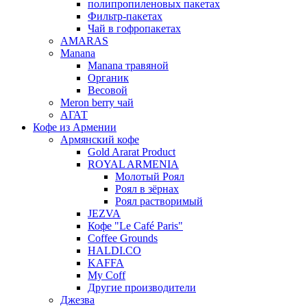
полипропиленовых пакетах
Фильтр-пакетах
Чай в гофропакетах
AMARAS
Manana
Manana травяной
Органик
Весовой
Meron berry чай
АГАТ
Кофе из Армении
Армянский кофе
Gold Ararat Product
ROYAL ARMENIA
Молотый Роял
Роял в зёрнах
Роял растворимый
JEZVA
Кофе "Le Café Paris"
Coffee Grounds
HALDI.CO
KAFFA
My Coff
Другие производители
Джезва