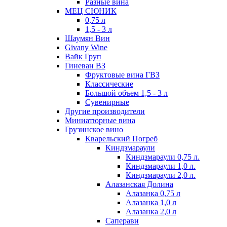
Разные вина
МЕЦ СЮНИК
0,75 л
1,5 - 3 л
Шаумян Вин
Givany Wine
Вайк Груп
Гиневан ВЗ
Фруктовые вина ГВЗ
Классические
Большой объем 1,5 - 3 л
Сувенирные
Другие производители
Миниатюрные вина
Грузинское вино
Кварельский Погреб
Киндзмараули
Киндзмараули 0,75 л.
Киндзмараули 1,0 л.
Киндзмараули 2,0 л.
Алазанская Долина
Алазанка 0,75 л
Алазанка 1,0 л
Алазанка 2,0 л
Саперави