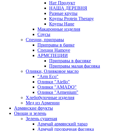
Нат Продукт
НАША ДЕРЕВНЯ
Разные крупы
Крупы Protein Therapy
Крупы Нане
Макаронные изделия
Соусы
Специи, приправы
Приправы в банке
Специи Hamove
АРМСПЕЦИИ
Приправы в фасовке
Приправы малая фасовка
Оливки, Оливковое масло
"Arm Eco"
Оливки "Aiello"
Оливки "AMADO"
Оливки "Armenium"
Хлебобулочные изделия
Мед из Армении
Армянские фрукты
Овощи и зелень
Зелень сушеная
Армчай армянский тараз
Армчай прозрачная фасовка