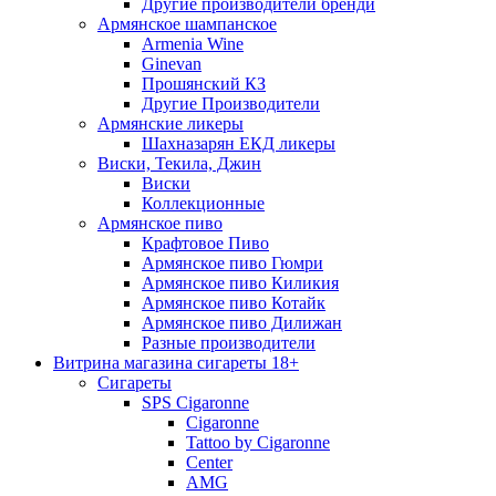
Другие производители бренди
Армянское шампанское
Armenia Wine
Ginevan
Прошянский КЗ
Другие Производители
Армянские ликеры
Шахназарян ЕКД ликеры
Виски, Текила, Джин
Виски
Коллекционные
Армянское пиво
Крафтовое Пиво
Армянское пиво Гюмри
Армянское пиво Киликия
Армянское пиво Котайк
Армянское пиво Дилижан
Разные производители
Витрина магазина сигареты 18+
Cигареты
SPS Cigaronne
Сigaronne
Tattoo by Cigaronne
Center
AMG