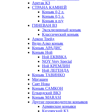
Арегак КЗ
СТРАНА КАМНЕЙ
Коньяк 0,2 л.
Коньяк 0,5 л.
Коньяк в п/у
ГИНЕВАН ВЗ
Эксклюзивный коньяк
Классический коньяк
Аркон Трейд
Веди-Алко коньяк
Коньяк АРАДИС
Коньяк Ной
Ной ЕКВВКА
NOY Very Special
Ной КРЕМЛИН
Ной ЛЕГЕНДА
Коньяк ТАВИНКО
Мргашен
Саят Нова
Коньяк САМКОН
Егвардский ВКЗ
Коньяк MARASI
Другие производители коньяков
Армянские коньяки
Кизлярский КЗ