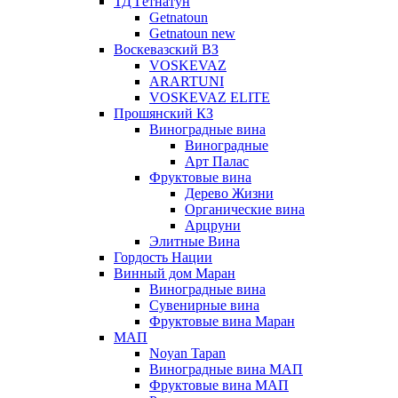
ТД Гетнатун
Getnatoun
Getnatoun new
Воскевазский ВЗ
VOSKEVAZ
ARARTUNI
VOSKEVAZ ELITE
Прошянский КЗ
Виноградные вина
Виноградные
Арт Палас
Фруктовые вина
Дерево Жизни
Органические вина
Арцруни
Элитные Вина
Гордость Нации
Винный дом Маран
Виноградные вина
Сувенирные вина
Фруктовые вина Маран
МАП
Noyan Tapan
Виноградные вина МАП
Фруктовые вина МАП