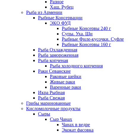
Разное
Хаш. Рубец
Рыба из Армении
Рыбные Консервации
ЭКО ФУД
Рыбные Консервы 240 г
Супы. Уха. Щи
Рыбные Филе-кусочки. Суфле
Рыбные Консервы 160 г
Рыба Охлажденная
Рыба замороженная
Рыба копченая
Рыба холодного копчения
Раки Севанские
Раковые шейки
Живые раки
Варенные раки
Икра Рыбная
Рыба Свежая
Грибы маринованные
Кисломолочные продукты
Сыры
Сыр Чанах
Чанах в ведре
Экокат фасовка