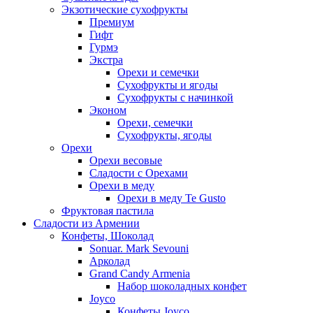
Экзотические сухофрукты
Премиум
Гифт
Гурмэ
Экстра
Орехи и семечки
Сухофрукты и ягоды
Сухофрукты с начинкой
Эконом
Орехи, семечки
Сухофрукты, ягоды
Орехи
Орехи весовые
Сладости с Орехами
Орехи в меду
Орехи в меду Te Gusto
Фруктовая пастила
Сладости из Армении
Конфеты, Шоколад
Sonuar. Mark Sevouni
Арколад
Grand Candy Armenia
Набор шоколадных конфет
Joyco
Конфеты Joyco