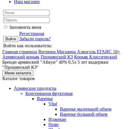
Наш магазин
Запомнить меня
Регистрация
Забыли пароль?
Войти как пользователь:
Главная страница
Витрина Магазина Алкоголь ЕГАИС 18+
Армянский коньяк
Прошянский КЗ
Коньяк Классический
Бренди армянский "Айкуи" 40% 0,5л 5 лет выдержки
"Прошянский КЗ"
Меню каталога
Каталог товаров
Армянские продукты
Консервация фруктовая
Варенье
Vital
Варенье маленький объем
Варенье большой объем
Иджеван
Ноян