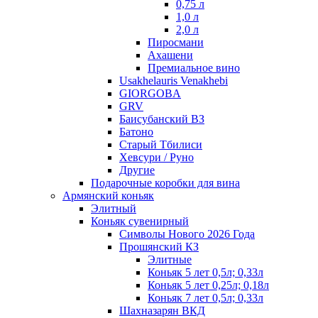
0,75 л
1,0 л
2,0 л
Пиросмани
Ахашени
Премиальное вино
Usakhelauris Venakhebi
GIORGOBA
GRV
Баисубанский ВЗ
Батоно
Старый Тбилиси
Хевсури / Руно
Другие
Подарочные коробки для вина
Армянский коньяк
Элитный
Коньяк сувенирный
Символы Нового 2026 Года
Прошянский КЗ
Элитные
Коньяк 5 лет 0,5л; 0,33л
Коньяк 5 лет 0,25л; 0,18л
Коньяк 7 лет 0,5л; 0,33л
Шахназарян ВКД