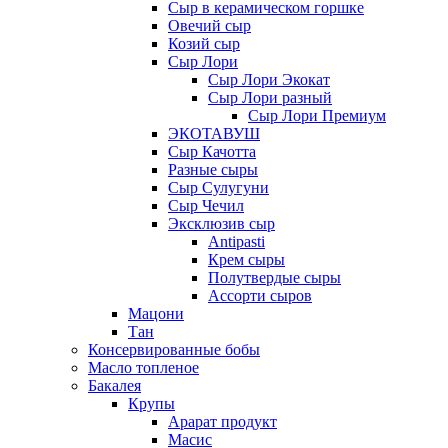
Сыр в керамическом горшке
Овечий сыр
Козий сыр
Сыр Лори
Сыр Лори Экокат
Сыр Лори разный
Сыр Лори Премиум
ЭКОТАВУШ
Сыр Качотта
Разные сыры
Сыр Сулугуни
Сыр Чечил
Эксклюзив сыр
Antipasti
Крем сыры
Полутвердые сыры
Ассорти сыров
Мацони
Тан
Консервированные бобы
Масло топленое
Бакалея
Крупы
Арарат продукт
Масис