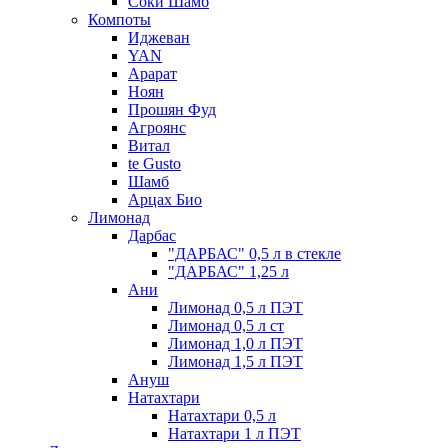
Соки Шамб
Компоты
Иджеван
YAN
Арарат
Ноян
Прошян Фуд
Агроянс
Витал
te Gusto
Шамб
Арцах Био
Лимонад
Дарбас
"ДАРБАС" 0,5 л в стекле
"ДАРБАС" 1,25 л
Ани
Лимонад 0,5 л ПЭТ
Лимонад 0,5 л ст
Лимонад 1,0 л ПЭТ
Лимонад 1,5 л ПЭТ
Ануш
Натахтари
Натахтари 0,5 л
Натахтари 1 л ПЭТ