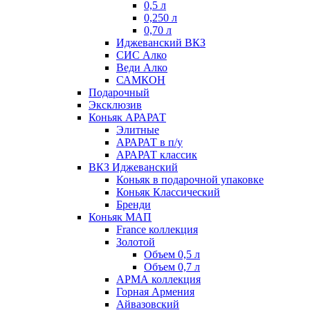
0,5 л
0,250 л
0,70 л
Иджеванский ВКЗ
СИС Алко
Веди Алко
САМКОН
Подарочный
Эксклюзив
Коньяк АРАРАТ
Элитные
АРАРАТ в п/у
АРАРАТ классик
ВКЗ Иджеванский
Коньяк в подарочной упаковке
Коньяк Классический
Бренди
Коньяк МАП
France коллекция
Золотой
Объем 0,5 л
Объем 0,7 л
АРМА коллекция
Горная Армения
Айвазовский