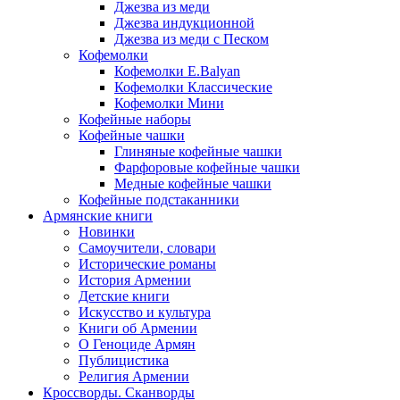
Джезва из меди
Джезва индукционной
Джезва из меди с Песком
Кофемолки
Кофемолки E.Balyan
Кофемолки Классические
Кофемолки Мини
Кофейные наборы
Кофейные чашки
Глиняные кофейные чашки
Фарфоровые кофейные чашки
Медные кофейные чашки
Кофейные подстаканники
Армянские книги
Новинки
Самоучители, словари
Исторические романы
История Армении
Детские книги
Иcкусство и культура
Книги об Армении
О Геноциде Армян
Публицистика
Религия Армении
Кроссворды. Сканворды