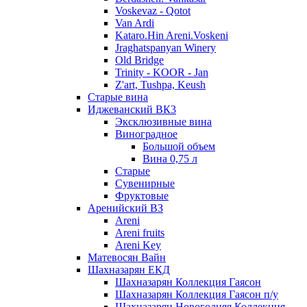
Voskevaz - Qotot
Van Ardi
Kataro.Hin Areni.Voskeni
Jraghatspanyan Winery
Old Bridge
Trinity - KOOR - Jan
Z'art, Tushpa, Keush
Старые вина
Иджеванский ВК3
Эксклюзивные вина
Виноградное
Большой объем
Вина 0,75 л
Старые
Сувенирные
Фруктовые
Аренийский ВЗ
Areni
Areni fruits
Areni Key
Матевосян Вайн
Шахназарян ЕКД
Шахназарян Коллекция Гаясон
Шахназарян Коллекция Гаясон п/у
Шахназарян Новогодняя Коллекция