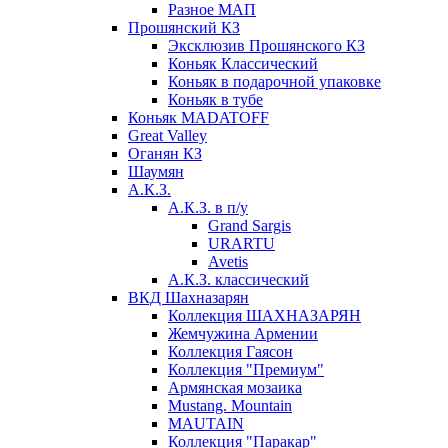
Разное МАП
Прошянский КЗ
Эксклюзив Прошянского КЗ
Коньяк Классический
Коньяк в подарочной упаковке
Коньяк в тубе
Коньяк MADATOFF
Great Valley
Оганян КЗ
Шаумян
А.К.З.
А.К.З. в п/у
Grand Sargis
URARTU
Avetis
А.К.З. классический
ВКД Шахназарян
Коллекция ШАХНАЗАРЯН
Жемчужина Армении
Коллекция Гаясон
Коллекция "Премиум"
Армянская мозаика
Mustang. Mountain
MAUTAIN
Коллекция "Паракар"