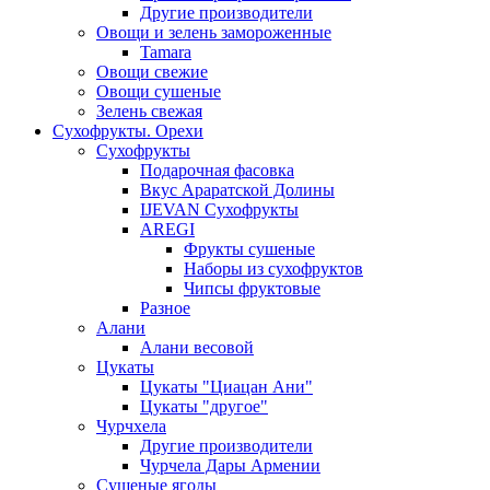
Другие производители
Овощи и зелень замороженные
Tamara
Овощи свежие
Овощи сушеные
Зелень свежая
Сухофрукты. Орехи
Сухофрукты
Подарочная фасовка
Вкус Араратской Долины
IJEVAN Сухофрукты
AREGI
Фрукты сушеные
Наборы из сухофруктов
Чипсы фруктовые
Разное
Алани
Алани весовой
Цукаты
Цукаты "Циацан Ани"
Цукаты "другое"
Чурчхела
Другие производители
Чурчела Дары Армении
Сушеные ягоды