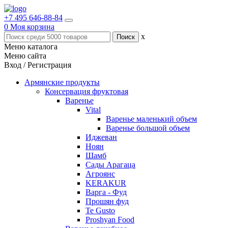
+7 495 646-88-84
0
Моя корзина
x
Меню каталога
Меню сайта
Вход / Регистрация
Армянские продукты
Консервация фруктовая
Варенье
Vital
Варенье маленький объем
Варенье большой объем
Иджеван
Ноян
Шамб
Сады Арагаца
Агроянс
KERAKUR
Варга - Фуд
Прошян фуд
Te Gusto
Proshyan Food