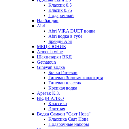
Классик 0,5
Класик 0,75
Подарочный
Налбандян
Abri
Abri VIRA DUET водка
Abri водка в тубе
Бренди Abri
МЕЦ СЮНИК
Armenia wine
Шахназарян ВКД
Getnatoun
Ginevan водка
Бочка Гиневан
Гиневан Золотая коллекция
Гиневан классик
Крепкая водка
Арегак К.З.
ВЕДИ АЛКО
Классика
Элитная
Водка Самкон "Саят Нова"
Классика Саят Нова
Подарочные наборы