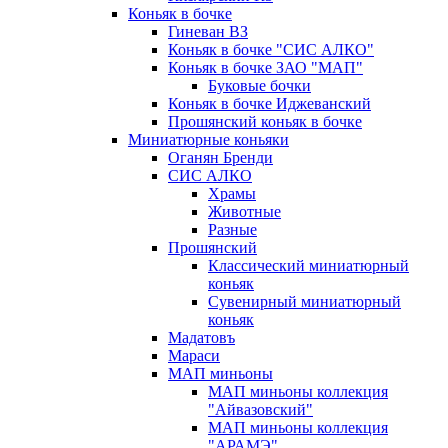
Коньяк в бочке
Гиневан ВЗ
Коньяк в бочке "СИС АЛКО"
Коньяк в бочке ЗАО "МАП"
Буковые бочки
Коньяк в бочке Иджеванский
Прошянский коньяк в бочке
Миниатюрные коньяки
Оганян Бренди
СИС АЛКО
Храмы
Животные
Разные
Прошянский
Классический миниатюрный
коньяк
Сувенирный миниатюрный
коньяк
Мадатовъ
Мараси
МАП миньоны
МАП миньоны коллекция
"Айвазовский"
МАП миньоны коллекция
"АРАМЭ"