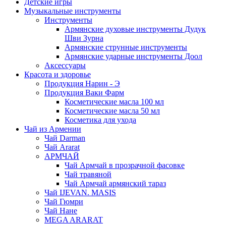
Детские игры
Музыкальные инструменты
Инструменты
Армянские духовые инструменты Дудук
Шви Зурна
Армянские струнные инструменты
Армянские ударные инструменты Доол
Аксессуары
Красота и здоровье
Продукция Нарин - Э
Продукция Ваки Фарм
Косметические масла 100 мл
Косметические масла 50 мл
Косметика для ухода
Чай из Армении
Чай Darman
Чай Ararat
АРМЧАЙ
Чай Армчай в прозрачной фасовке
Чай травяной
Чай Армчай армянский тараз
Чай IJEVAN. MASIS
Чай Гюмри
Чай Нане
MEGA ARARAT