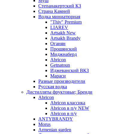
Муш
Степанакертский КЗ
Страна Камней
Водка миниатюрная
"Thiv" Premium
LIAREV
Artsakh New
Artsakh Brandy
Оганян
Прошянский
Миджнаберд
Abricon
Getnatoun
Иджеванский ВКЗ
Мараси
Разные производители
Русская водка
Дистилляты фруктовые; Бренди
Abricon
Abricon классика
Abricon в п/у NEW
Abricon в п/у
ANTYBRANDY
Morus
Armenian garden