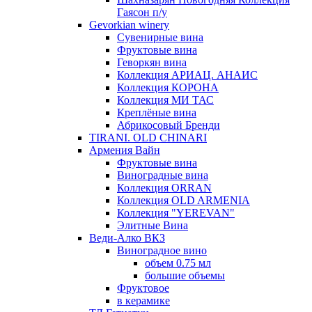
Гаясон п/у
Gevorkian winery
Сувенирные вина
Фруктовые вина
Геворкян вина
Коллекция АРИАЦ. АНАИС
Коллекция КОРОНА
Коллекция МИ ТАС
Креплёные вина
Абрикосовый Бренди
TIRANI. OLD CHINARI
Армения Вайн
Фруктовые вина
Виноградные вина
Коллекция ORRAN
Коллекция OLD ARMENIA
Коллекция "YEREVAN"
Элитные Вина
Веди-Алко ВКЗ
Виноградное вино
объем 0.75 мл
большие объемы
Фруктовое
в керамике