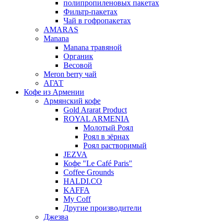
полипропиленовых пакетах
Фильтр-пакетах
Чай в гофропакетах
AMARAS
Manana
Manana травяной
Органик
Весовой
Meron berry чай
АГАТ
Кофе из Армении
Армянский кофе
Gold Ararat Product
ROYAL ARMENIA
Молотый Роял
Роял в зёрнах
Роял растворимый
JEZVA
Кофе "Le Café Paris"
Coffee Grounds
HALDI.CO
KAFFA
My Coff
Другие производители
Джезва