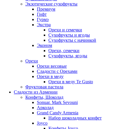
Экзотические сухофрукты
Премиум
Гифт
Гурмэ
Экстра
Орехи и семечки
Сухофрукты и ягоды
Сухофрукты с начинкой
Эконом
Орехи, семечки
Сухофрукты, ягоды
Орехи
Орехи весовые
Сладости с Орехами
Орехи в меду
Орехи в меду Te Gusto
Фруктовая пастила
Сладости из Армении
Конфеты, Шоколад
Sonuar. Mark Sevouni
Арколад
Grand Candy Armenia
Набор шоколадных конфет
Joyco
Конфеты Joyco