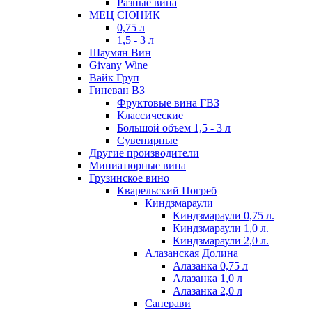
Разные вина
МЕЦ СЮНИК
0,75 л
1,5 - 3 л
Шаумян Вин
Givany Wine
Вайк Груп
Гиневан ВЗ
Фруктовые вина ГВЗ
Классические
Большой объем 1,5 - 3 л
Сувенирные
Другие производители
Миниатюрные вина
Грузинское вино
Кварельский Погреб
Киндзмараули
Киндзмараули 0,75 л.
Киндзмараули 1,0 л.
Киндзмараули 2,0 л.
Алазанская Долина
Алазанка 0,75 л
Алазанка 1,0 л
Алазанка 2,0 л
Саперави