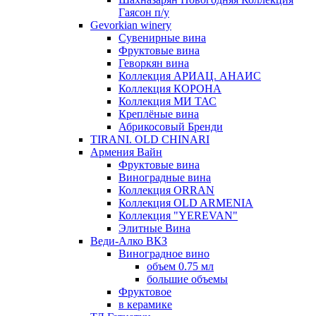
Гаясон п/у
Gevorkian winery
Сувенирные вина
Фруктовые вина
Геворкян вина
Коллекция АРИАЦ. АНАИС
Коллекция КОРОНА
Коллекция МИ ТАС
Креплёные вина
Абрикосовый Бренди
TIRANI. OLD CHINARI
Армения Вайн
Фруктовые вина
Виноградные вина
Коллекция ORRAN
Коллекция OLD ARMENIA
Коллекция "YEREVAN"
Элитные Вина
Веди-Алко ВКЗ
Виноградное вино
объем 0.75 мл
большие объемы
Фруктовое
в керамике