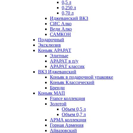
0,5 л
0,250 л
0,70 л
Иджеванский ВКЗ
СИС Алко
Веди Алко
САМКОН
Подарочный
Эксклюзив
Коньяк АРАРАТ
Элитные
АРАРАТ в п/у
АРАРАТ классик
ВКЗ Иджеванский
Коньяк в подарочной упаковке
Коньяк Классический
Бренди
Коньяк МАП
France коллекция
Золотой
Объем 0,5 л
Объем 0,7 л
АРМА коллекция
Горная Армения
Айвазовский