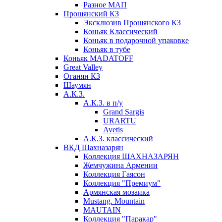
Разное МАП
Прошянский КЗ
Эксклюзив Прошянского КЗ
Коньяк Классический
Коньяк в подарочной упаковке
Коньяк в тубе
Коньяк MADATOFF
Great Valley
Оганян КЗ
Шаумян
А.К.З.
А.К.З. в п/у
Grand Sargis
URARTU
Avetis
А.К.З. классический
ВКД Шахназарян
Коллекция ШАХНАЗАРЯН
Жемчужина Армении
Коллекция Гаясон
Коллекция "Премиум"
Армянская мозаика
Mustang. Mountain
MAUTAIN
Коллекция "Паракар"