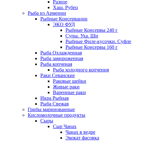
Разное
Хаш. Рубец
Рыба из Армении
Рыбные Консервации
ЭКО ФУД
Рыбные Консервы 240 г
Супы. Уха. Щи
Рыбные Филе-кусочки. Суфле
Рыбные Консервы 160 г
Рыба Охлажденная
Рыба замороженная
Рыба копченая
Рыба холодного копчения
Раки Севанские
Раковые шейки
Живые раки
Варенные раки
Икра Рыбная
Рыба Свежая
Грибы маринованные
Кисломолочные продукты
Сыры
Сыр Чанах
Чанах в ведре
Экокат фасовка