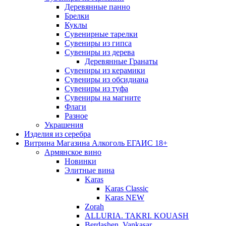
Деревянные панно
Брелки
Куклы
Сувенирные тарелки
Сувениры из гипса
Сувениры из дерева
Деревянные Гранаты
Сувениры из керамики
Сувениры из обсидиана
Сувениры из туфа
Сувениры на магните
Флаги
Разное
Украшения
Изделия из серебра
Витрина Магазина Алкоголь ЕГАИС 18+
Армянское вино
Новинки
Элитные вина
Karas
Karas Classic
Karas NEW
Zorah
ALLURIA. TAKRI. KOUASH
Berdashen. Vankasar