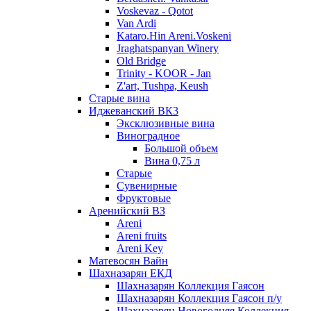
Voskevaz - Qotot
Van Ardi
Kataro.Hin Areni.Voskeni
Jraghatspanyan Winery
Old Bridge
Trinity - KOOR - Jan
Z'art, Tushpa, Keush
Старые вина
Иджеванский ВК3
Эксклюзивные вина
Виноградное
Большой объем
Вина 0,75 л
Старые
Сувенирные
Фруктовые
Аренийский ВЗ
Areni
Areni fruits
Areni Key
Матевосян Вайн
Шахназарян ЕКД
Шахназарян Коллекция Гаясон
Шахназарян Коллекция Гаясон п/у
Шахназарян Новогодняя Коллекция