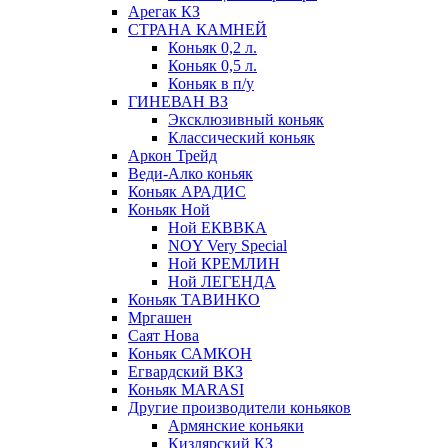
Арегак КЗ
СТРАНА КАМНЕЙ
Коньяк 0,2 л.
Коньяк 0,5 л.
Коньяк в п/у
ГИНЕВАН ВЗ
Эксклюзивный коньяк
Классический коньяк
Аркон Трейд
Веди-Алко коньяк
Коньяк АРАДИС
Коньяк Ной
Ной ЕКВВКА
NOY Very Special
Ной КРЕМЛИН
Ной ЛЕГЕНДА
Коньяк ТАВИНКО
Мргашен
Саят Нова
Коньяк САМКОН
Егвардский ВКЗ
Коньяк MARASI
Другие производители коньяков
Армянские коньяки
Кизлярский КЗ