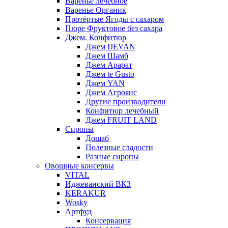
Варенье лечебное
Варенье Органик
Протёртые Ягоды с сахаром
Пюре Фруктовое без сахара
Джем. Конфитюр
Джем IJEVAN
Джем Шамб
Джем Арарат
Джем te Gusto
Джем YAN
Джем Агроянс
Другие производители
Конфитюр лечебный
Джем FRUIT LAND
Сиропы
Дошаб
Полезные сладости
Разные сиропы
Овощные консервы
VITAL
Иджеванский ВКЗ
KERAKUR
Wosky
Артфуд
Консервация