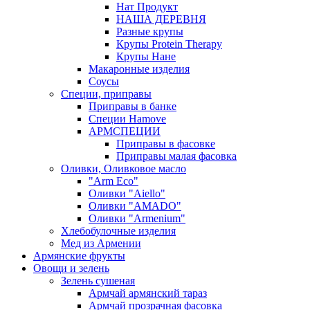
Нат Продукт
НАША ДЕРЕВНЯ
Разные крупы
Крупы Protein Therapy
Крупы Нане
Макаронные изделия
Соусы
Специи, приправы
Приправы в банке
Специи Hamove
АРМСПЕЦИИ
Приправы в фасовке
Приправы малая фасовка
Оливки, Оливковое масло
"Arm Eco"
Оливки "Aiello"
Оливки "AMADO"
Оливки "Armenium"
Хлебобулочные изделия
Мед из Армении
Армянские фрукты
Овощи и зелень
Зелень сушеная
Армчай армянский тараз
Армчай прозрачная фасовка