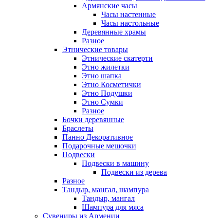
Армянские часы
Часы настенные
Часы настольные
Деревянные храмы
Разное
Этнические товары
Этнические скатерти
Этно жилетки
Этно шапка
Этно Косметички
Этно Подушки
Этно Сумки
Разное
Бочки деревянные
Браслеты
Панно Декоративное
Подарочные мешочки
Подвески
Подвески в машину
Подвески из дерева
Разное
Тандыр, мангал, шампура
Тандыр, мангал
Шампура для мяса
Сувениры из Армении