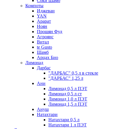
Соки Шамб
Компоты
Иджеван
YAN
Арарат
Ноян
Прошян Фуд
Агроянс
Витал
te Gusto
Шамб
Арцах Био
Лимонад
Дарбас
"ДАРБАС" 0,5 л в стекле
"ДАРБАС" 1,25 л
Ани
Лимонад 0,5 л ПЭТ
Лимонад 0,5 л ст
Лимонад 1,0 л ПЭТ
Лимонад 1,5 л ПЭТ
Ануш
Натахтари
Натахтари 0,5 л
Натахтари 1 л ПЭТ