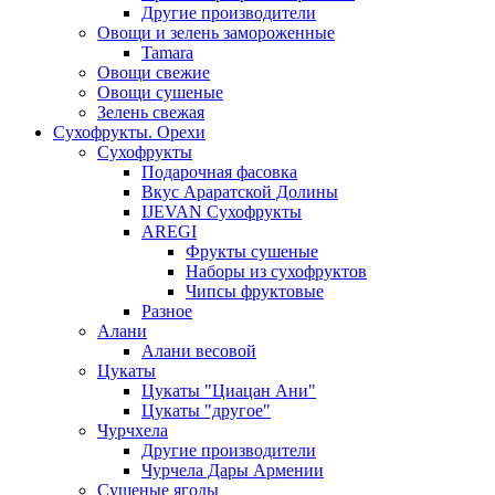
Другие производители
Овощи и зелень замороженные
Tamara
Овощи свежие
Овощи сушеные
Зелень свежая
Сухофрукты. Орехи
Сухофрукты
Подарочная фасовка
Вкус Араратской Долины
IJEVAN Сухофрукты
AREGI
Фрукты сушеные
Наборы из сухофруктов
Чипсы фруктовые
Разное
Алани
Алани весовой
Цукаты
Цукаты "Циацан Ани"
Цукаты "другое"
Чурчхела
Другие производители
Чурчела Дары Армении
Сушеные ягоды