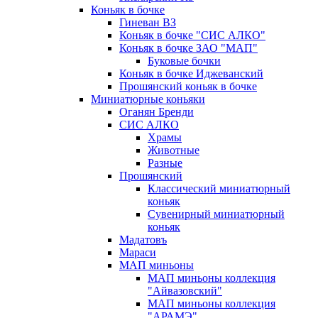
Коньяк в бочке
Гиневан ВЗ
Коньяк в бочке "СИС АЛКО"
Коньяк в бочке ЗАО "МАП"
Буковые бочки
Коньяк в бочке Иджеванский
Прошянский коньяк в бочке
Миниатюрные коньяки
Оганян Бренди
СИС АЛКО
Храмы
Животные
Разные
Прошянский
Классический миниатюрный
коньяк
Сувенирный миниатюрный
коньяк
Мадатовъ
Мараси
МАП миньоны
МАП миньоны коллекция
"Айвазовский"
МАП миньоны коллекция
"АРАМЭ"