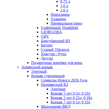
0,75 л
1,0 л
2,0 л
Пиросмани
Ахашени
Премиальное вино
Usakhelauris Venakhebi
GIORGOBA
GRV
Баисубанский ВЗ
Батоно
Старый Тбилиси
Хевсури / Руно
Другие
Подарочные коробки для вина
Армянский коньяк
Элитный
Коньяк сувенирный
Символы Нового 2026 Года
Прошянский КЗ
Элитные
Коньяк 5 лет 0,5л; 0,33л
Коньяк 5 лет 0,25л; 0,18л
Коньяк 7 лет 0,5л; 0,33л
Шахназарян ВКД