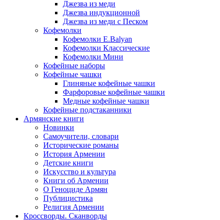
Джезва из меди
Джезва индукционной
Джезва из меди с Песком
Кофемолки
Кофемолки E.Balyan
Кофемолки Классические
Кофемолки Мини
Кофейные наборы
Кофейные чашки
Глиняные кофейные чашки
Фарфоровые кофейные чашки
Медные кофейные чашки
Кофейные подстаканники
Армянские книги
Новинки
Самоучители, словари
Исторические романы
История Армении
Детские книги
Иcкусство и культура
Книги об Армении
О Геноциде Армян
Публицистика
Религия Армении
Кроссворды. Сканворды