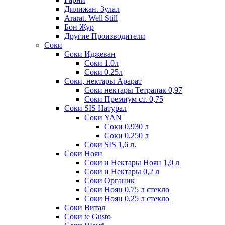
Дилижан. Зулал
Ararat. Well Still
Бон Жур
Другие Производители
Соки
Соки Иджеван
Соки 1.0л
Соки 0.25л
Соки, нектары Арарат
Соки нектары Тетрапак 0,97
Соки Премиум ст. 0,75
Соки SIS Натурал
Соки YAN
Соки 0,930 л
Соки 0,250 л
Соки SIS 1,6 л.
Соки Ноян
Соки и Нектары Ноян 1,0 л
Соки и Нектары 0,2 л
Соки Органик
Соки Ноян 0,75 л стекло
Соки Ноян 0,25 л стекло
Соки Витал
Соки te Gusto