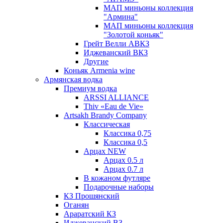
МАП миньоны коллекция
"Армина"
МАП миньоны коллекция
"Золотой коньяк"
Грейт Велли АВКЗ
Иджеванский ВКЗ
Другие
Коньяк Armenia wine
Армянская водка
Премиум водка
ARSSI ALLIANCE
Thiv «Eau de Vie»
Artsakh Brandy Company
Классическая
Классика 0,75
Классика 0,5
Арцах NEW
Арцах 0.5 л
Арцах 0.7 л
В кожаном футляре
Подарочные наборы
КЗ Прошянский
Оганян
Араратский КЗ
Иджеванский ВЗ