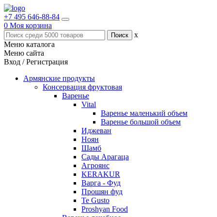
+7 495 646-88-84
0
Моя корзина
x
Меню каталога
Меню сайта
Вход / Регистрация
Армянские продукты
Консервация фруктовая
Варенье
Vital
Варенье маленький объем
Варенье большой объем
Иджеван
Ноян
Шамб
Сады Арагаца
Агроянс
KERAKUR
Варга - Фуд
Прошян фуд
Te Gusto
Proshyan Food