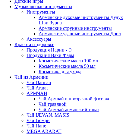
Детские игры
Музыкальные инструменты
Инструменты
Армянские духовые инструменты Дудук
Шви Зурна
Армянские струнные инструменты
Армянские ударные инструменты Доол
Аксессуары
Красота и здоровье
Продукция Нарин - Э
Продукция Ваки Фарм
Косметические масла 100 мл
Косметические масла 50 мл
Косметика для ухода
Чай из Армении
Чай Darman
Чай Ararat
АРМЧАЙ
Чай Армчай в прозрачной фасовке
Чай травяной
Чай Армчай армянский тараз
Чай IJEVAN. MASIS
Чай Гюмри
Чай Нане
MEGA ARARAT