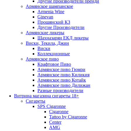
Другие производители бренди
Армянское шампанское
Armenia Wine
Ginevan
Прошянский КЗ
Другие Производители
Армянские ликеры
Шахназарян ЕКД ликеры
Виски, Текила, Джин
Виски
Коллекционные
Армянское пиво
Крафтовое Пиво
Армянское пиво Гюмри
Армянское пиво Киликия
Армянское пиво Котайк
Армянское пиво Дилижан
Разные производители
Витрина магазина сигареты 18+
Cигареты
SPS Cigaronne
Сigaronne
Tattoo by Cigaronne
Center
AMG