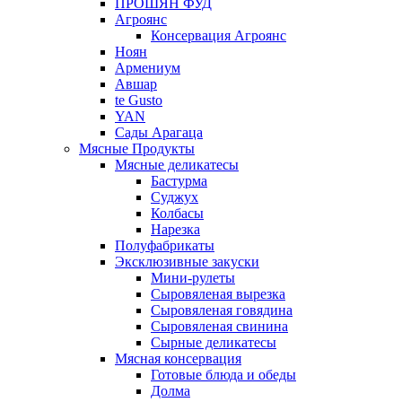
ПРОШЯН ФУД
Агроянс
Консервация Агроянс
Ноян
Армениум
Авшар
te Gusto
YAN
Сады Арагаца
Мясные Продукты
Мясные деликатесы
Бастурма
Суджух
Колбасы
Нарезка
Полуфабрикаты
Эксклюзивные закуски
Мини-рулеты
Сыровяленая вырезка
Сыровяленая говядина
Сыровяленая свинина
Сырные деликатесы
Мясная консервация
Готовые блюда и обеды
Долма