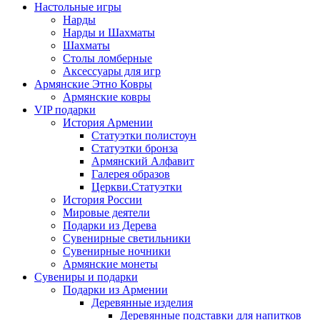
Настольные игры
Нарды
Нарды и Шахматы
Шахматы
Столы ломберные
Аксессуары для игр
Армянские Этно Ковры
Армянские ковры
VIP подарки
История Армении
Статуэтки полистоун
Статуэтки бронза
Армянский Алфавит
Галерея образов
Церкви.Статуэтки
История России
Мировые деятели
Подарки из Дерева
Сувенирные светильники
Сувенирные ночники
Армянские монеты
Сувениры и подарки
Подарки из Армении
Деревянные изделия
Деревянные подставки для напитков