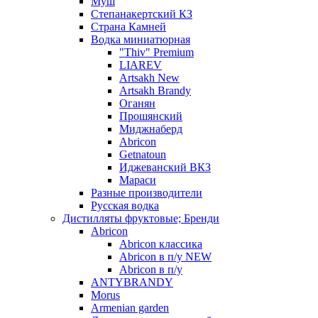
Муш
Степанакертский КЗ
Страна Камней
Водка миниатюрная
"Thiv" Premium
LIAREV
Artsakh New
Artsakh Brandy
Оганян
Прошянский
Миджнаберд
Abricon
Getnatoun
Иджеванский ВКЗ
Мараси
Разные производители
Русская водка
Дистилляты фруктовые; Бренди
Abricon
Abricon классика
Abricon в п/у NEW
Abricon в п/у
ANTYBRANDY
Morus
Armenian garden