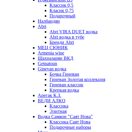
Классик 0,5
Класик 0,75
Подарочный
Налбандян
Abri
Abri VIRA DUET водка
Abri водка в тубе
Бренди Abri
МЕЦ СЮНИК
Armenia wine
Шахназарян ВКД
Getnatoun
Ginevan водка
Бочка Гиневан
Гиневан Золотая коллекция
Гиневан классик
Крепкая водка
Арегак К.З.
ВЕДИ АЛКО
Классика
Элитная
Водка Самкон "Саят Нова"
Классика Саят Нова
Подарочные наборы