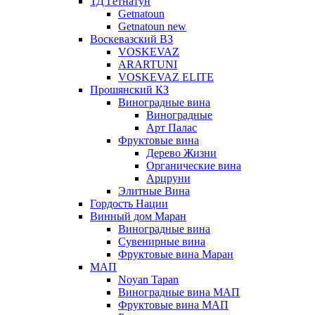
ТД Гетнатун
Getnatoun
Getnatoun new
Воскевазский ВЗ
VOSKEVAZ
ARARTUNI
VOSKEVAZ ELITE
Прошянский КЗ
Виноградные вина
Виноградные
Арт Палас
Фруктовые вина
Дерево Жизни
Органические вина
Арцруни
Элитные Вина
Гордость Нации
Винный дом Маран
Виноградные вина
Сувенирные вина
Фруктовые вина Маран
МАП
Noyan Tapan
Виноградные вина МАП
Фруктовые вина МАП