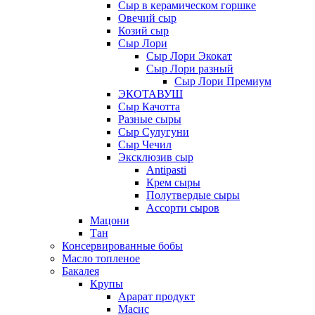
Сыр в керамическом горшке
Овечий сыр
Козий сыр
Сыр Лори
Сыр Лори Экокат
Сыр Лори разный
Сыр Лори Премиум
ЭКОТАВУШ
Сыр Качотта
Разные сыры
Сыр Сулугуни
Сыр Чечил
Эксклюзив сыр
Antipasti
Крем сыры
Полутвердые сыры
Ассорти сыров
Мацони
Тан
Консервированные бобы
Масло топленое
Бакалея
Крупы
Арарат продукт
Масис