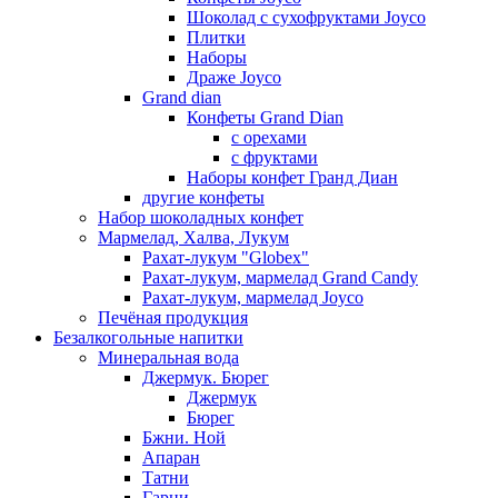
Шоколад с сухофруктами Joyco
Плитки
Наборы
Драже Joyco
Grand dian
Конфеты Grand Dian
с орехами
с фруктами
Наборы конфет Гранд Диан
другие конфеты
Набор шоколадных конфет
Мармелад, Халва, Лукум
Рахат-лукум "Globex"
Рахат-лукум, мармелад Grand Candy
Рахат-лукум, мармелад Joyco
Печёная продукция
Безалкогольные напитки
Минеральная вода
Джермук. Бюрег
Джермук
Бюрег
Бжни. Ной
Апаран
Татни
Гарни