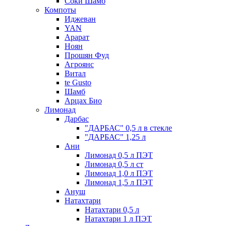
Соки Шамб
Компоты
Иджеван
YAN
Арарат
Ноян
Прошян Фуд
Агроянс
Витал
te Gusto
Шамб
Арцах Био
Лимонад
Дарбас
"ДАРБАС" 0,5 л в стекле
"ДАРБАС" 1,25 л
Ани
Лимонад 0,5 л ПЭТ
Лимонад 0,5 л ст
Лимонад 1,0 л ПЭТ
Лимонад 1,5 л ПЭТ
Ануш
Натахтари
Натахтари 0,5 л
Натахтари 1 л ПЭТ