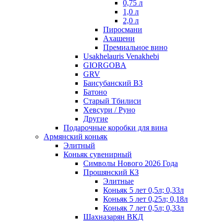
0,75 л
1,0 л
2,0 л
Пиросмани
Ахашени
Премиальное вино
Usakhelauris Venakhebi
GIORGOBA
GRV
Баисубанский ВЗ
Батоно
Старый Тбилиси
Хевсури / Руно
Другие
Подарочные коробки для вина
Армянский коньяк
Элитный
Коньяк сувенирный
Символы Нового 2026 Года
Прошянский КЗ
Элитные
Коньяк 5 лет 0,5л; 0,33л
Коньяк 5 лет 0,25л; 0,18л
Коньяк 7 лет 0,5л; 0,33л
Шахназарян ВКД