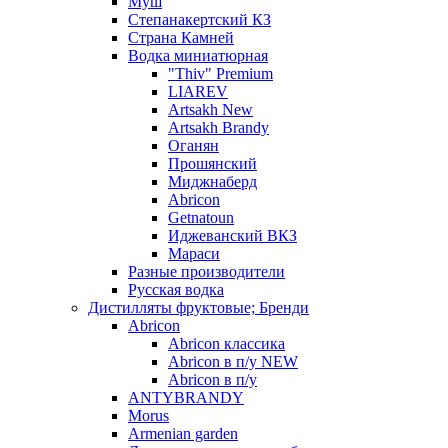
Муш
Степанакертский КЗ
Страна Камней
Водка миниатюрная
"Thiv" Premium
LIAREV
Artsakh New
Artsakh Brandy
Оганян
Прошянский
Миджнаберд
Abricon
Getnatoun
Иджеванский ВКЗ
Мараси
Разные производители
Русская водка
Дистилляты фруктовые; Бренди
Abricon
Abricon классика
Abricon в п/у NEW
Abricon в п/у
ANTYBRANDY
Morus
Armenian garden