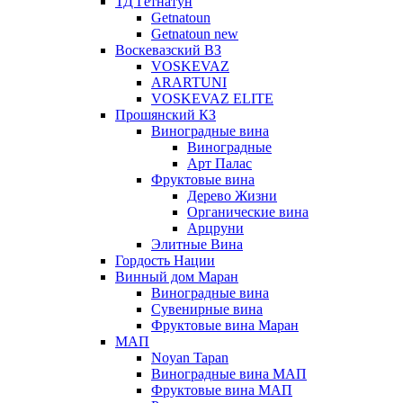
ТД Гетнатун
Getnatoun
Getnatoun new
Воскевазский ВЗ
VOSKEVAZ
ARARTUNI
VOSKEVAZ ELITE
Прошянский КЗ
Виноградные вина
Виноградные
Арт Палас
Фруктовые вина
Дерево Жизни
Органические вина
Арцруни
Элитные Вина
Гордость Нации
Винный дом Маран
Виноградные вина
Сувенирные вина
Фруктовые вина Маран
МАП
Noyan Tapan
Виноградные вина МАП
Фруктовые вина МАП