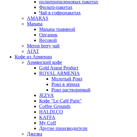
полипропиленовых пакетах
Фильтр-пакетах
Чай в гофропакетах
AMARAS
Manana
Manana травяной
Органик
Весовой
Meron berry чай
АГАТ
Кофе из Армении
Армянский кофе
Gold Ararat Product
ROYAL ARMENIA
Молотый Роял
Роял в зёрнах
Роял растворимый
JEZVA
Кофе "Le Café Paris"
Coffee Grounds
HALDI.CO
KAFFA
My Coff
Другие производители
Джезва