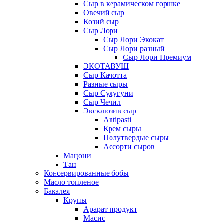
Сыр в керамическом горшке
Овечий сыр
Козий сыр
Сыр Лори
Сыр Лори Экокат
Сыр Лори разный
Сыр Лори Премиум
ЭКОТАВУШ
Сыр Качотта
Разные сыры
Сыр Сулугуни
Сыр Чечил
Эксклюзив сыр
Antipasti
Крем сыры
Полутвердые сыры
Ассорти сыров
Мацони
Тан
Консервированные бобы
Масло топленое
Бакалея
Крупы
Арарат продукт
Масис