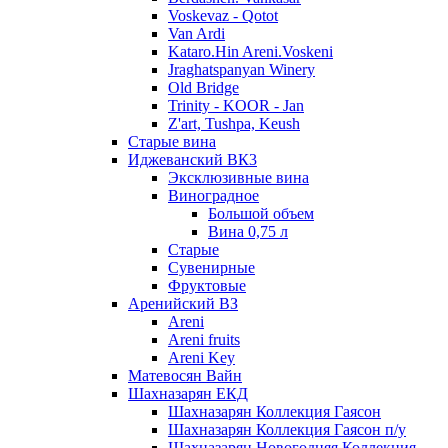
Voskevaz - Qotot
Van Ardi
Kataro.Hin Areni.Voskeni
Jraghatspanyan Winery
Old Bridge
Trinity - KOOR - Jan
Z'art, Tushpa, Keush
Старые вина
Иджеванский ВК3
Эксклюзивные вина
Виноградное
Большой объем
Вина 0,75 л
Старые
Сувенирные
Фруктовые
Аренийский ВЗ
Areni
Areni fruits
Areni Key
Матевосян Вайн
Шахназарян ЕКД
Шахназарян Коллекция Гаясон
Шахназарян Коллекция Гаясон п/у
Шахназарян Новогодняя Коллекция