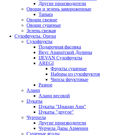
Другие производители
Овощи и зелень замороженные
Tamara
Овощи свежие
Овощи сушеные
Зелень свежая
Сухофрукты. Орехи
Сухофрукты
Подарочная фасовка
Вкус Араратской Долины
IJEVAN Сухофрукты
AREGI
Фрукты сушеные
Наборы из сухофруктов
Чипсы фруктовые
Разное
Алани
Алани весовой
Цукаты
Цукаты "Циацан Ани"
Цукаты "другое"
Чурчхела
Другие производители
Чурчела Дары Армении
Сушеные ягоды