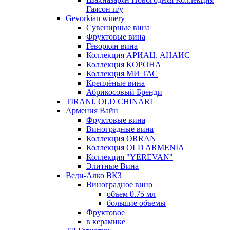
Гаясон п/у
Gevorkian winery
Сувенирные вина
Фруктовые вина
Геворкян вина
Коллекция АРИАЦ. АНАИС
Коллекция КОРОНА
Коллекция МИ ТАС
Креплёные вина
Абрикосовый Бренди
TIRANI. OLD CHINARI
Армения Вайн
Фруктовые вина
Виноградные вина
Коллекция ORRAN
Коллекция OLD ARMENIA
Коллекция "YEREVAN"
Элитные Вина
Веди-Алко ВКЗ
Виноградное вино
объем 0.75 мл
большие объемы
Фруктовое
в керамике