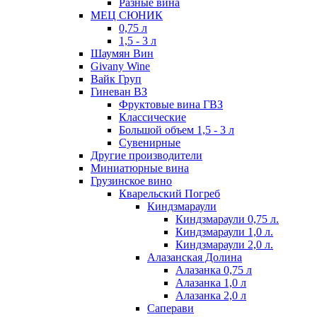
Разные вина
МЕЦ СЮНИК
0,75 л
1,5 - 3 л
Шаумян Вин
Givany Wine
Вайк Груп
Гиневан ВЗ
Фруктовые вина ГВЗ
Классические
Большой объем 1,5 - 3 л
Сувенирные
Другие производители
Миниатюрные вина
Грузинское вино
Кварельский Погреб
Киндзмараули
Киндзмараули 0,75 л.
Киндзмараули 1,0 л.
Киндзмараули 2,0 л.
Алазанская Долина
Алазанка 0,75 л
Алазанка 1,0 л
Алазанка 2,0 л
Саперави