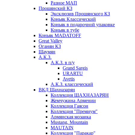
Разное МАП
Прошянский КЗ
Эксклюзив Прошянского КЗ
Коньяк Классический
Коньяк в подарочной упаковке
Коньяк в тубе
Коньяк MADATOFF
Great Valley
Оганян КЗ
Шаумян
А.К.З.
А.К.З. в п/у
Grand Sargis
URARTU
Avetis
А.К.З. классический
ВКД Шахназарян
Коллекция ШАХНАЗАРЯН
Жемчужина Армении
Коллекция Гаясон
Коллекция "Премиум"
Армянская мозаика
Mustang. Mountain
MAUTAIN
Коллекция "Паракар"