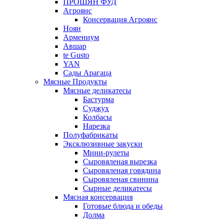
ПРОШЯН ФУД
Агроянс
Консервация Агроянс
Ноян
Армениум
Авшар
te Gusto
YAN
Сады Арагаца
Мясные Продукты
Мясные деликатесы
Бастурма
Суджух
Колбасы
Нарезка
Полуфабрикаты
Эксклюзивные закуски
Мини-рулеты
Сыровяленая вырезка
Сыровяленая говядина
Сыровяленая свинина
Сырные деликатесы
Мясная консервация
Готовые блюда и обеды
Долма