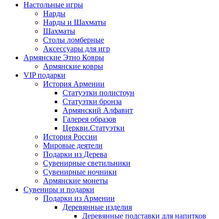
Настольные игры
Нарды
Нарды и Шахматы
Шахматы
Столы ломберные
Аксессуары для игр
Армянские Этно Ковры
Армянские ковры
VIP подарки
История Армении
Статуэтки полистоун
Статуэтки бронза
Армянский Алфавит
Галерея образов
Церкви.Статуэтки
История России
Мировые деятели
Подарки из Дерева
Сувенирные светильники
Сувенирные ночники
Армянские монеты
Сувениры и подарки
Подарки из Армении
Деревянные изделия
Деревянные подставки для напитков