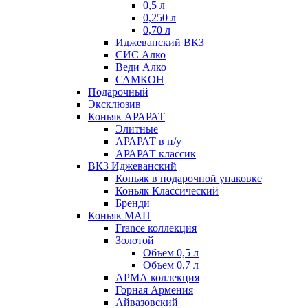
0,5 л
0,250 л
0,70 л
Иджеванский ВКЗ
СИС Алко
Веди Алко
САМКОН
Подарочный
Эксклюзив
Коньяк АРАРАТ
Элитные
АРАРАТ в п/у
АРАРАТ классик
ВКЗ Иджеванский
Коньяк в подарочной упаковке
Коньяк Классический
Бренди
Коньяк МАП
France коллекция
Золотой
Объем 0,5 л
Объем 0,7 л
АРМА коллекция
Горная Армения
Айвазовский