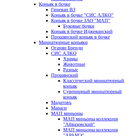
Коньяк в бочке
Гиневан ВЗ
Коньяк в бочке "СИС АЛКО"
Коньяк в бочке ЗАО "МАП"
Буковые бочки
Коньяк в бочке Иджеванский
Прошянский коньяк в бочке
Миниатюрные коньяки
Оганян Бренди
СИС АЛКО
Храмы
Животные
Разные
Прошянский
Классический миниатюрный
коньяк
Сувенирный миниатюрный
коньяк
Мадатовъ
Мараси
МАП миньоны
МАП миньоны коллекция
"Айвазовский"
МАП миньоны коллекция
"АРАМЭ"