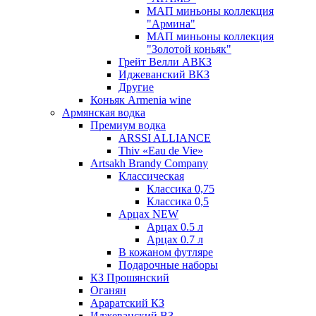
МАП миньоны коллекция
"Армина"
МАП миньоны коллекция
"Золотой коньяк"
Грейт Велли АВКЗ
Иджеванский ВКЗ
Другие
Коньяк Armenia wine
Армянская водка
Премиум водка
ARSSI ALLIANCE
Thiv «Eau de Vie»
Artsakh Brandy Company
Классическая
Классика 0,75
Классика 0,5
Арцах NEW
Арцах 0.5 л
Арцах 0.7 л
В кожаном футляре
Подарочные наборы
КЗ Прошянский
Оганян
Араратский КЗ
Иджеванский ВЗ