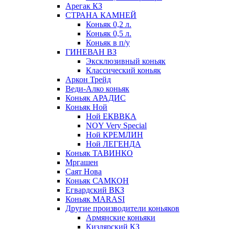
Арегак КЗ
СТРАНА КАМНЕЙ
Коньяк 0,2 л.
Коньяк 0,5 л.
Коньяк в п/у
ГИНЕВАН ВЗ
Эксклюзивный коньяк
Классический коньяк
Аркон Трейд
Веди-Алко коньяк
Коньяк АРАДИС
Коньяк Ной
Ной ЕКВВКА
NOY Very Special
Ной КРЕМЛИН
Ной ЛЕГЕНДА
Коньяк ТАВИНКО
Мргашен
Саят Нова
Коньяк САМКОН
Егвардский ВКЗ
Коньяк MARASI
Другие производители коньяков
Армянские коньяки
Кизлярский КЗ