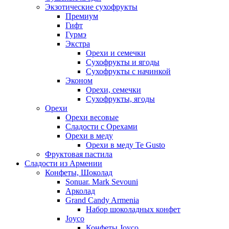
Экзотические сухофрукты
Премиум
Гифт
Гурмэ
Экстра
Орехи и семечки
Сухофрукты и ягоды
Сухофрукты с начинкой
Эконом
Орехи, семечки
Сухофрукты, ягоды
Орехи
Орехи весовые
Сладости с Орехами
Орехи в меду
Орехи в меду Te Gusto
Фруктовая пастила
Сладости из Армении
Конфеты, Шоколад
Sonuar. Mark Sevouni
Арколад
Grand Candy Armenia
Набор шоколадных конфет
Joyco
Конфеты Joyco