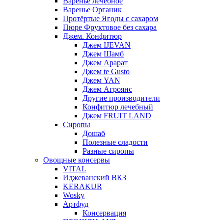
Варенье лечебное
Варенье Органик
Протёртые Ягоды с сахаром
Пюре Фруктовое без сахара
Джем. Конфитюр
Джем IJEVAN
Джем Шамб
Джем Арарат
Джем te Gusto
Джем YAN
Джем Агроянс
Другие производители
Конфитюр лечебный
Джем FRUIT LAND
Сиропы
Дошаб
Полезные сладости
Разные сиропы
Овощные консервы
VITAL
Иджеванский ВКЗ
KERAKUR
Wosky
Артфуд
Консервация