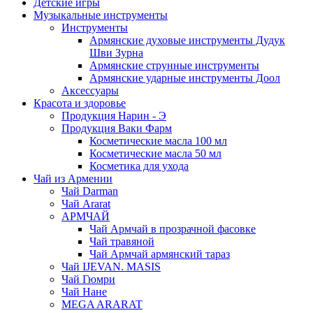
Детские игры
Музыкальные инструменты
Инструменты
Армянские духовые инструменты Дудук
Шви Зурна
Армянские струнные инструменты
Армянские ударные инструменты Доол
Аксессуары
Красота и здоровье
Продукция Нарин - Э
Продукция Ваки Фарм
Косметические масла 100 мл
Косметические масла 50 мл
Косметика для ухода
Чай из Армении
Чай Darman
Чай Ararat
АРМЧАЙ
Чай Армчай в прозрачной фасовке
Чай травяной
Чай Армчай армянский тараз
Чай IJEVAN. MASIS
Чай Гюмри
Чай Нане
MEGA ARARAT