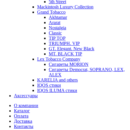
5th Street
Mackintosh Luxury Collection
Grand Tobacco
Akhtamar
Ararat
Nostalgia
Classic
TIP TOP
TRIUMPH. VIP
GT. Elegant. New Black
MT. BLACK TIP
Lex Tobacco Company
Сигареты MORION
Сигареты Democrat, SOPRANO, LEX,
ALEX
KARELIA and others
IQOS стики
IQOS ILUMA стики
Аксессуары
О компании
Каталог
Оплата
Доставка
Контакты