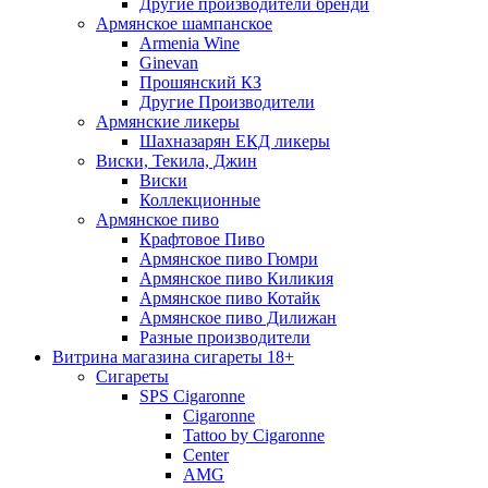
Другие производители бренди
Армянское шампанское
Armenia Wine
Ginevan
Прошянский КЗ
Другие Производители
Армянские ликеры
Шахназарян ЕКД ликеры
Виски, Текила, Джин
Виски
Коллекционные
Армянское пиво
Крафтовое Пиво
Армянское пиво Гюмри
Армянское пиво Киликия
Армянское пиво Котайк
Армянское пиво Дилижан
Разные производители
Витрина магазина сигареты 18+
Cигареты
SPS Cigaronne
Сigaronne
Tattoo by Cigaronne
Center
AMG