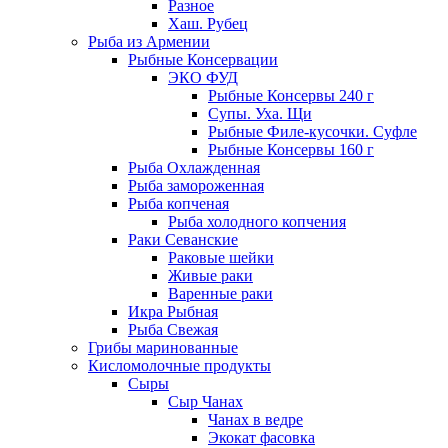
Разное
Хаш. Рубец
Рыба из Армении
Рыбные Консервации
ЭКО ФУД
Рыбные Консервы 240 г
Супы. Уха. Щи
Рыбные Филе-кусочки. Суфле
Рыбные Консервы 160 г
Рыба Охлажденная
Рыба замороженная
Рыба копченая
Рыба холодного копчения
Раки Севанские
Раковые шейки
Живые раки
Варенные раки
Икра Рыбная
Рыба Свежая
Грибы маринованные
Кисломолочные продукты
Сыры
Сыр Чанах
Чанах в ведре
Экокат фасовка