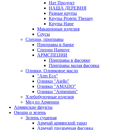
Нат Продукт
НАША ДЕРЕВНЯ
Разные крупы
Крупы Protein Therapy
Крупы Нане
Макаронные изделия
Соусы
Специи, приправы
Приправы в банке
Специи Hamove
АРМСПЕЦИИ
Приправы в фасовке
Приправы малая фасовка
Оливки, Оливковое масло
"Arm Eco"
Оливки "Aiello"
Оливки "AMADO"
Оливки "Armenium"
Хлебобулочные изделия
Мед из Армении
Армянские фрукты
Овощи и зелень
Зелень сушеная
Армчай армянский тараз
Армчай прозрачная фасовка