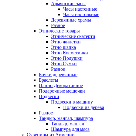
Армянские часы
Часы настенные
Часы настольные
Деревянные храмы
Разное
Этнические товары
Этнические скатерти
Этно жилетки
Этно шапка
Этно Косметички
Этно Подушки
Этно Сумки
Разное
Бочки деревянные
Браслеты
Панно Декоративное
Подарочные мешочки
Подвески
Подвески в машину
Подвески из дерева
Разное
Тандыр, мангал, шампура
Тандыр, мангал
Шампура для мяса
Сувениры из Армении