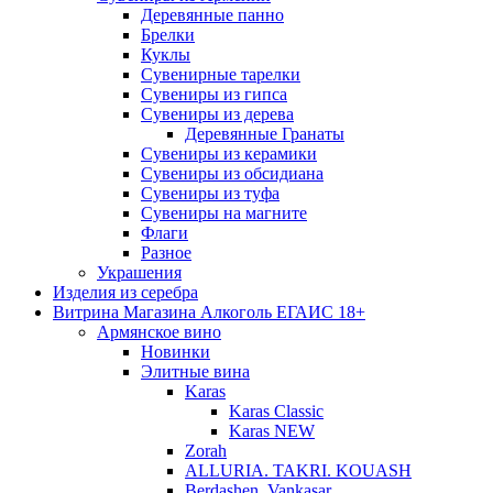
Деревянные панно
Брелки
Куклы
Сувенирные тарелки
Сувениры из гипса
Сувениры из дерева
Деревянные Гранаты
Сувениры из керамики
Сувениры из обсидиана
Сувениры из туфа
Сувениры на магните
Флаги
Разное
Украшения
Изделия из серебра
Витрина Магазина Алкоголь ЕГАИС 18+
Армянское вино
Новинки
Элитные вина
Karas
Karas Classic
Karas NEW
Zorah
ALLURIA. TAKRI. KOUASH
Berdashen. Vankasar