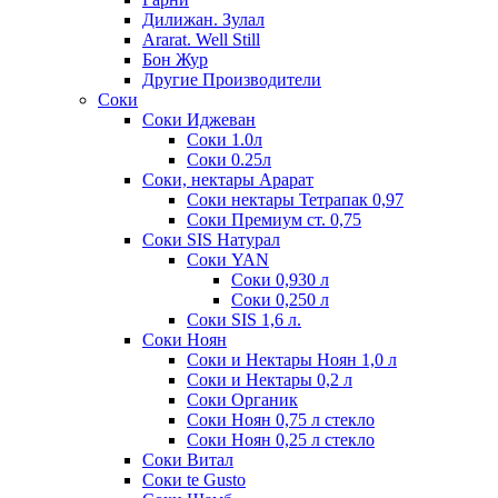
Дилижан. Зулал
Ararat. Well Still
Бон Жур
Другие Производители
Соки
Соки Иджеван
Соки 1.0л
Соки 0.25л
Соки, нектары Арарат
Соки нектары Тетрапак 0,97
Соки Премиум ст. 0,75
Соки SIS Натурал
Соки YAN
Соки 0,930 л
Соки 0,250 л
Соки SIS 1,6 л.
Соки Ноян
Соки и Нектары Ноян 1,0 л
Соки и Нектары 0,2 л
Соки Органик
Соки Ноян 0,75 л стекло
Соки Ноян 0,25 л стекло
Соки Витал
Соки te Gusto