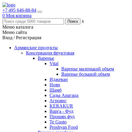
+7 495 646-88-84
0
Моя корзина
x
Меню каталога
Меню сайта
Вход / Регистрация
Армянские продукты
Консервация фруктовая
Варенье
Vital
Варенье маленький объем
Варенье большой объем
Иджеван
Ноян
Шамб
Сады Арагаца
Агроянс
KERAKUR
Варга - Фуд
Прошян фуд
Te Gusto
Proshyan Food