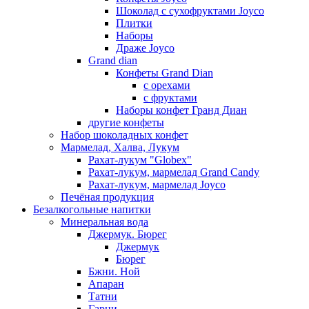
Шоколад с сухофруктами Joyco
Плитки
Наборы
Драже Joyco
Grand dian
Конфеты Grand Dian
с орехами
с фруктами
Наборы конфет Гранд Диан
другие конфеты
Набор шоколадных конфет
Мармелад, Халва, Лукум
Рахат-лукум "Globex"
Рахат-лукум, мармелад Grand Candy
Рахат-лукум, мармелад Joyco
Печёная продукция
Безалкогольные напитки
Минеральная вода
Джермук. Бюрег
Джермук
Бюрег
Бжни. Ной
Апаран
Татни
Гарни