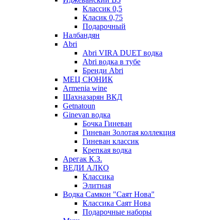
Классик 0,5
Класик 0,75
Подарочный
Налбандян
Abri
Abri VIRA DUET водка
Abri водка в тубе
Бренди Abri
МЕЦ СЮНИК
Armenia wine
Шахназарян ВКД
Getnatoun
Ginevan водка
Бочка Гиневан
Гиневан Золотая коллекция
Гиневан классик
Крепкая водка
Арегак К.З.
ВЕДИ АЛКО
Классика
Элитная
Водка Самкон "Саят Нова"
Классика Саят Нова
Подарочные наборы