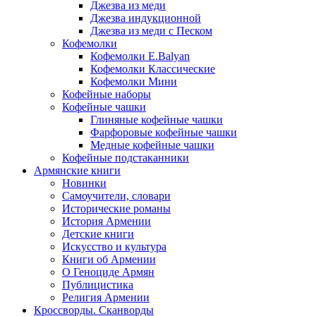
Джезва из меди
Джезва индукционной
Джезва из меди с Песком
Кофемолки
Кофемолки E.Balyan
Кофемолки Классические
Кофемолки Мини
Кофейные наборы
Кофейные чашки
Глиняные кофейные чашки
Фарфоровые кофейные чашки
Медные кофейные чашки
Кофейные подстаканники
Армянские книги
Новинки
Самоучители, словари
Исторические романы
История Армении
Детские книги
Иcкусство и культура
Книги об Армении
О Геноциде Армян
Публицистика
Религия Армении
Кроссворды. Сканворды