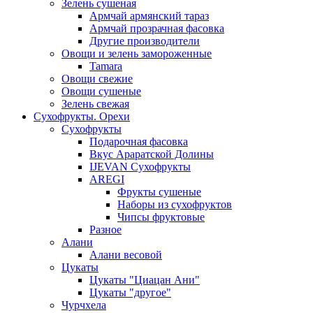
Зелень сушеная
Армчай армянский тараз
Армчай прозрачная фасовка
Другие производители
Овощи и зелень замороженные
Tamara
Овощи свежие
Овощи сушеные
Зелень свежая
Сухофрукты. Орехи
Сухофрукты
Подарочная фасовка
Вкус Араратской Долины
IJEVAN Сухофрукты
AREGI
Фрукты сушеные
Наборы из сухофруктов
Чипсы фруктовые
Разное
Алани
Алани весовой
Цукаты
Цукаты "Циацан Ани"
Цукаты "другое"
Чурчхела