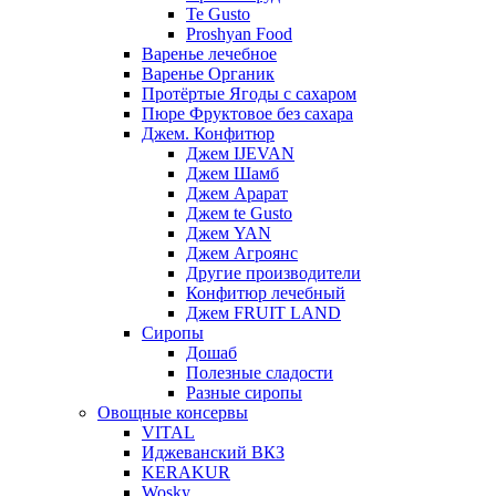
Te Gusto
Proshyan Food
Варенье лечебное
Варенье Органик
Протёртые Ягоды с сахаром
Пюре Фруктовое без сахара
Джем. Конфитюр
Джем IJEVAN
Джем Шамб
Джем Арарат
Джем te Gusto
Джем YAN
Джем Агроянс
Другие производители
Конфитюр лечебный
Джем FRUIT LAND
Сиропы
Дошаб
Полезные сладости
Разные сиропы
Овощные консервы
VITAL
Иджеванский ВКЗ
KERAKUR
Wosky