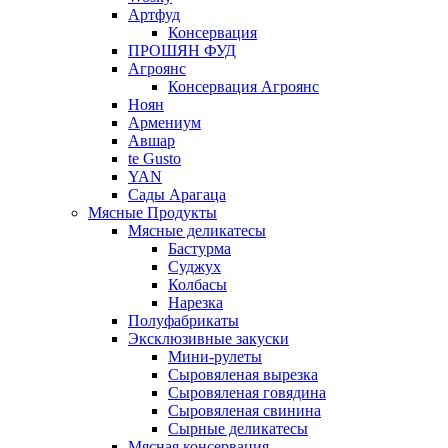
Артфуд
Консервация
ПРОШЯН ФУД
Агроянс
Консервация Агроянс
Ноян
Армениум
Авшар
te Gusto
YAN
Сады Арагаца
Мясные Продукты
Мясные деликатесы
Бастурма
Суджух
Колбасы
Нарезка
Полуфабрикаты
Эксклюзивные закуски
Мини-рулеты
Сыровяленая вырезка
Сыровяленая говядина
Сыровяленая свинина
Сырные деликатесы
Мясная консервация