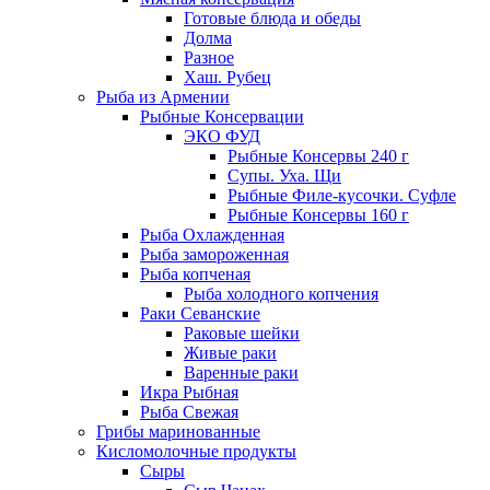
Готовые блюда и обеды
Долма
Разное
Хаш. Рубец
Рыба из Армении
Рыбные Консервации
ЭКО ФУД
Рыбные Консервы 240 г
Супы. Уха. Щи
Рыбные Филе-кусочки. Суфле
Рыбные Консервы 160 г
Рыба Охлажденная
Рыба замороженная
Рыба копченая
Рыба холодного копчения
Раки Севанские
Раковые шейки
Живые раки
Варенные раки
Икра Рыбная
Рыба Свежая
Грибы маринованные
Кисломолочные продукты
Сыры