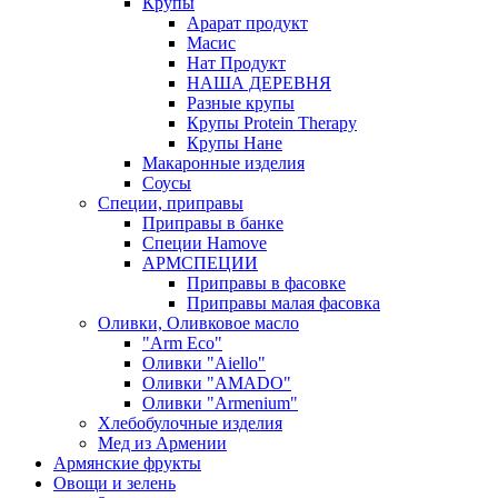
Крупы
Арарат продукт
Масис
Нат Продукт
НАША ДЕРЕВНЯ
Разные крупы
Крупы Protein Therapy
Крупы Нане
Макаронные изделия
Соусы
Специи, приправы
Приправы в банке
Специи Hamove
АРМСПЕЦИИ
Приправы в фасовке
Приправы малая фасовка
Оливки, Оливковое масло
"Arm Eco"
Оливки "Aiello"
Оливки "AMADO"
Оливки "Armenium"
Хлебобулочные изделия
Мед из Армении
Армянские фрукты
Овощи и зелень