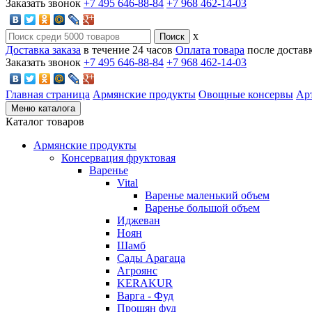
Заказать звонок
+7 495 646-88-84
+7 968 462-14-03
x
Доставка заказа
в течение 24 часов
Оплата товара
после достав
Заказать звонок
+7 495 646-88-84
+7 968 462-14-03
Главная страница
Армянские продукты
Овощные консервы
Ар
Меню каталога
Каталог товаров
Армянские продукты
Консервация фруктовая
Варенье
Vital
Варенье маленький объем
Варенье большой объем
Иджеван
Ноян
Шамб
Сады Арагаца
Агроянс
KERAKUR
Варга - Фуд
Прошян фуд