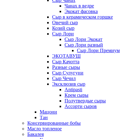
Сыр Чанах
Чанах в ведре
Экокат фасовка
Сыр в керамическом горшке
Овечий сыр
Козий сыр
Сыр Лори
Сыр Лори Экокат
Сыр Лори разный
Сыр Лори Премиум
ЭКОТАВУШ
Сыр Качотта
Разные сыры
Сыр Сулугуни
Сыр Чечил
Эксклюзив сыр
Antipasti
Крем сыры
Полутвердые сыры
Ассорти сыров
Мацони
Тан
Консервированные бобы
Масло топленое
Бакалея