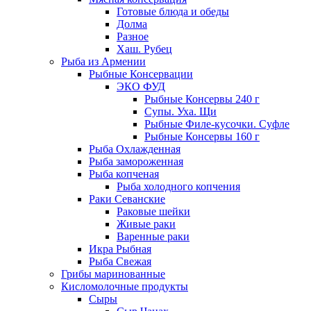
Готовые блюда и обеды
Долма
Разное
Хаш. Рубец
Рыба из Армении
Рыбные Консервации
ЭКО ФУД
Рыбные Консервы 240 г
Супы. Уха. Щи
Рыбные Филе-кусочки. Суфле
Рыбные Консервы 160 г
Рыба Охлажденная
Рыба замороженная
Рыба копченая
Рыба холодного копчения
Раки Севанские
Раковые шейки
Живые раки
Варенные раки
Икра Рыбная
Рыба Свежая
Грибы маринованные
Кисломолочные продукты
Сыры