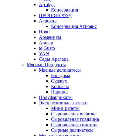
Артфуд
Консервация
ПРОШЯН ФУД
Агроянс
Консервация Агроянс
Ноян
Армениум
Авшар
te Gusto
YAN
Сады Арагаца
Мясные Продукты
Мясные деликатесы
Бастурма
Суджух
Колбасы
Нарезка
Полуфабрикаты
Эксклюзивные закуски
Мини-рулеты
Сыровяленая вырезка
Сыровяленая говядина
Сыровяленая свинина
Сырные деликатесы
Мясная консервация