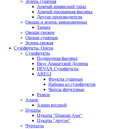
Зелень сушеная
Армчай армянский тараз
Армчай прозрачная фасовка
Другие производители
Овощи и зелень замороженные
Tamara
Овощи свежие
Овощи сушеные
Зелень свежая
Сухофрукты. Орехи
Сухофрукты
Подарочная фасовка
Вкус Араратской Долины
IJEVAN Сухофрукты
AREGI
Фрукты сушеные
Наборы из сухофруктов
Чипсы фруктовые
Разное
Алани
Алани весовой
Цукаты
Цукаты "Циацан Ани"
Цукаты "другое"
Чурчхела