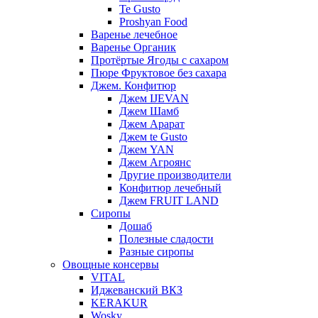
Te Gusto
Proshyan Food
Варенье лечебное
Варенье Органик
Протёртые Ягоды с сахаром
Пюре Фруктовое без сахара
Джем. Конфитюр
Джем IJEVAN
Джем Шамб
Джем Арарат
Джем te Gusto
Джем YAN
Джем Агроянс
Другие производители
Конфитюр лечебный
Джем FRUIT LAND
Сиропы
Дошаб
Полезные сладости
Разные сиропы
Овощные консервы
VITAL
Иджеванский ВКЗ
KERAKUR
Wosky