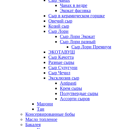
Сыр Чанах
Чанах в ведре
Экокат фасовка
Сыр в керамическом горшке
Овечий сыр
Козий сыр
Сыр Лори
Сыр Лори Экокат
Сыр Лори разный
Сыр Лори Премиум
ЭКОТАВУШ
Сыр Качотта
Разные сыры
Сыр Сулугуни
Сыр Чечил
Эксклюзив сыр
Antipasti
Крем сыры
Полутвердые сыры
Ассорти сыров
Мацони
Тан
Консервированные бобы
Масло топленое
Бакалея