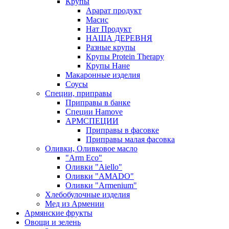
Крупы
Арарат продукт
Масис
Нат Продукт
НАША ДЕРЕВНЯ
Разные крупы
Крупы Protein Therapy
Крупы Нане
Макаронные изделия
Соусы
Специи, приправы
Приправы в банке
Специи Hamove
АРМСПЕЦИИ
Приправы в фасовке
Приправы малая фасовка
Оливки, Оливковое масло
"Arm Eco"
Оливки "Aiello"
Оливки "AMADO"
Оливки "Armenium"
Хлебобулочные изделия
Мед из Армении
Армянские фрукты
Овощи и зелень