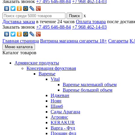
Заказать звонок
+7 495 646-88-84
+7 968 462-14-03
x
Доставка заказа
в течение 24 часов
Оплата товара
после достав
Заказать звонок
+7 495 646-88-84
+7 968 462-14-03
Главная страница
Витрина магазина сигареты 18+
Cигареты
KA
Меню каталога
Каталог товаров
Армянские продукты
Консервация фруктовая
Варенье
Vital
Варенье маленький объем
Варенье большой объем
Иджеван
Ноян
Шамб
Сады Арагаца
Агроянс
KERAKUR
Варга - Фуд
Прошян фуд