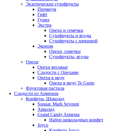
Экзотические сухофрукты
Премиум
Гифт
Гурмэ
Экстра
Орехи и семечки
Сухофрукты и ягоды
Сухофрукты с начинкой
Эконом
Орехи, семечки
Сухофрукты, ягоды
Орехи
Орехи весовые
Сладости с Орехами
Орехи в меду
Орехи в меду Te Gusto
Фруктовая пастила
Сладости из Армении
Конфеты, Шоколад
Sonuar. Mark Sevouni
Арколад
Grand Candy Armenia
Набор шоколадных конфет
Joyco
Конфеты Joyco