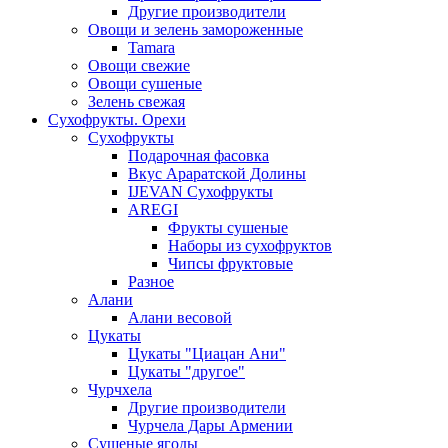
Другие производители
Овощи и зелень замороженные
Tamara
Овощи свежие
Овощи сушеные
Зелень свежая
Сухофрукты. Орехи
Сухофрукты
Подарочная фасовка
Вкус Араратской Долины
IJEVAN Сухофрукты
AREGI
Фрукты сушеные
Наборы из сухофруктов
Чипсы фруктовые
Разное
Алани
Алани весовой
Цукаты
Цукаты "Циацан Ани"
Цукаты "другое"
Чурчхела
Другие производители
Чурчела Дары Армении
Сушеные ягоды