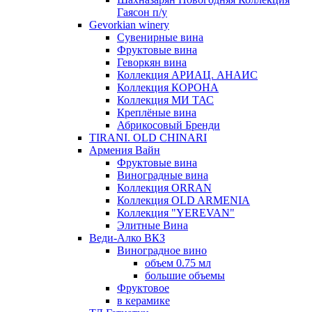
Гаясон п/у
Gevorkian winery
Сувенирные вина
Фруктовые вина
Геворкян вина
Коллекция АРИАЦ. АНАИС
Коллекция КОРОНА
Коллекция МИ ТАС
Креплёные вина
Абрикосовый Бренди
TIRANI. OLD CHINARI
Армения Вайн
Фруктовые вина
Виноградные вина
Коллекция ORRAN
Коллекция OLD ARMENIA
Коллекция "YEREVAN"
Элитные Вина
Веди-Алко ВКЗ
Виноградное вино
объем 0.75 мл
большие объемы
Фруктовое
в керамике