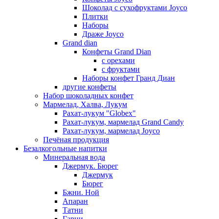
Шоколад с сухофруктами Joyco
Плитки
Наборы
Драже Joyco
Grand dian
Конфеты Grand Dian
с орехами
с фруктами
Наборы конфет Гранд Диан
другие конфеты
Набор шоколадных конфет
Мармелад, Халва, Лукум
Рахат-лукум "Globex"
Рахат-лукум, мармелад Grand Candy
Рахат-лукум, мармелад Joyco
Печёная продукция
Безалкогольные напитки
Минеральная вода
Джермук. Бюрег
Джермук
Бюрег
Бжни. Ной
Апаран
Татни
Гарни