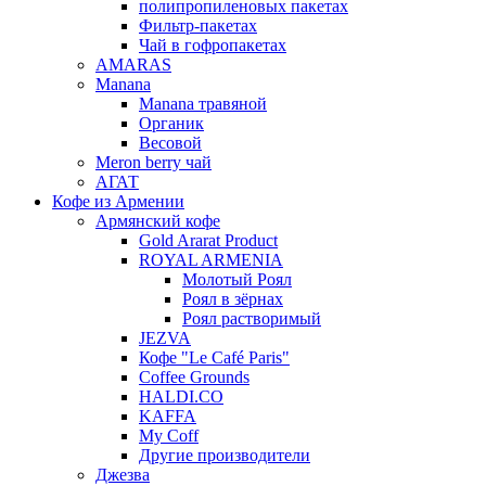
полипропиленовых пакетах
Фильтр-пакетах
Чай в гофропакетах
AMARAS
Manana
Manana травяной
Органик
Весовой
Meron berry чай
АГАТ
Кофе из Армении
Армянский кофе
Gold Ararat Product
ROYAL ARMENIA
Молотый Роял
Роял в зёрнах
Роял растворимый
JEZVA
Кофе "Le Café Paris"
Coffee Grounds
HALDI.CO
KAFFA
My Coff
Другие производители
Джезва