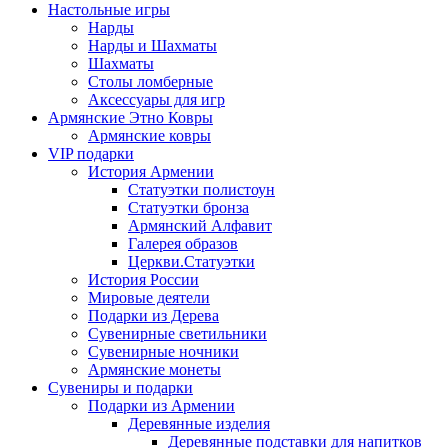
Настольные игры
Нарды
Нарды и Шахматы
Шахматы
Столы ломберные
Аксессуары для игр
Армянские Этно Ковры
Армянские ковры
VIP подарки
История Армении
Статуэтки полистоун
Статуэтки бронза
Армянский Алфавит
Галерея образов
Церкви.Статуэтки
История России
Мировые деятели
Подарки из Дерева
Сувенирные светильники
Сувенирные ночники
Армянские монеты
Сувениры и подарки
Подарки из Армении
Деревянные изделия
Деревянные подставки для напитков