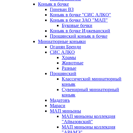
Коньяк в бочке
Гиневан ВЗ
Коньяк в бочке "СИС АЛКО"
Коньяк в бочке ЗАО "МАП"
Буковые бочки
Коньяк в бочке Иджеванский
Прошянский коньяк в бочке
Миниатюрные коньяки
Оганян Бренди
СИС АЛКО
Храмы
Животные
Разные
Прошянский
Классический миниатюрный
коньяк
Сувенирный миниатюрный
коньяк
Мадатовъ
Мараси
МАП миньоны
МАП миньоны коллекция
"Айвазовский"
МАП миньоны коллекция
"АРАМЭ"