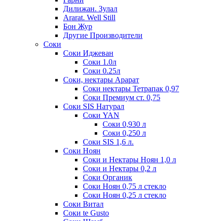
Дилижан. Зулал
Ararat. Well Still
Бон Жур
Другие Производители
Соки
Соки Иджеван
Соки 1.0л
Соки 0.25л
Соки, нектары Арарат
Соки нектары Тетрапак 0,97
Соки Премиум ст. 0,75
Соки SIS Натурал
Соки YAN
Соки 0,930 л
Соки 0,250 л
Соки SIS 1,6 л.
Соки Ноян
Соки и Нектары Ноян 1,0 л
Соки и Нектары 0,2 л
Соки Органик
Соки Ноян 0,75 л стекло
Соки Ноян 0,25 л стекло
Соки Витал
Соки te Gusto