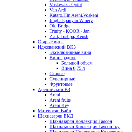
Voskevaz - Qotot
Van Ardi
Kataro.Hin Areni.Voskeni
Jraghatspanyan Winery
Old Bridge
Trinity - KOOR - Jan
Z'art, Tushpa, Keush
Старые вина
Иджеванский ВК3
Эксклюзивные вина
Виноградное
Большой объем
Вина 0,75 л
Старые
Сувенирные
Фруктовые
Аренийский ВЗ
Areni
Areni fruits
Areni Key
Матевосян Вайн
Шахназарян ЕКД
Шахназарян Коллекция Гаясон
Шахназарян Коллекция Гаясон п/у
Шахназарян Новогодняя Коллекция