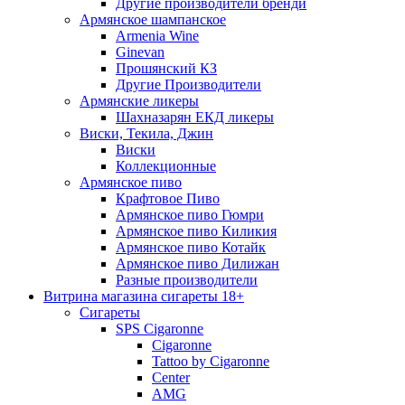
Другие производители бренди
Армянское шампанское
Armenia Wine
Ginevan
Прошянский КЗ
Другие Производители
Армянские ликеры
Шахназарян ЕКД ликеры
Виски, Текила, Джин
Виски
Коллекционные
Армянское пиво
Крафтовое Пиво
Армянское пиво Гюмри
Армянское пиво Киликия
Армянское пиво Котайк
Армянское пиво Дилижан
Разные производители
Витрина магазина сигареты 18+
Cигареты
SPS Cigaronne
Сigaronne
Tattoo by Cigaronne
Center
AMG