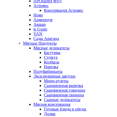
ПРОШЯН ФУД
Агроянс
Консервация Агроянс
Ноян
Армениум
Авшар
te Gusto
YAN
Сады Арагаца
Мясные Продукты
Мясные деликатесы
Бастурма
Суджух
Колбасы
Нарезка
Полуфабрикаты
Эксклюзивные закуски
Мини-рулеты
Сыровяленая вырезка
Сыровяленая говядина
Сыровяленая свинина
Сырные деликатесы
Мясная консервация
Готовые блюда и обеды
Долма