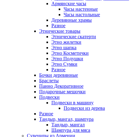
Армянские часы
Часы настенные
Часы настольные
Деревянные храмы
Разное
Этнические товары
Этнические скатерти
Этно жилетки
Этно шапка
Этно Косметички
Этно Подушки
Этно Сумки
Разное
Бочки деревянные
Браслеты
Панно Декоративное
Подарочные мешочки
Подвески
Подвески в машину
Подвески из дерева
Разное
Тандыр, мангал, шампура
Тандыр, мангал
Шампура для мяса
Сувениры из Армении