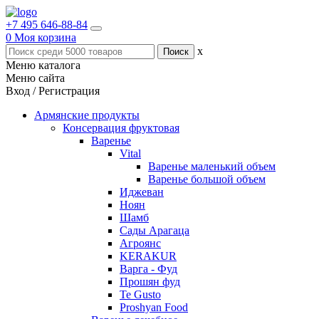
+7 495 646-88-84
0
Моя корзина
x
Меню каталога
Меню сайта
Вход / Регистрация
Армянские продукты
Консервация фруктовая
Варенье
Vital
Варенье маленький объем
Варенье большой объем
Иджеван
Ноян
Шамб
Сады Арагаца
Агроянс
KERAKUR
Варга - Фуд
Прошян фуд
Te Gusto
Proshyan Food