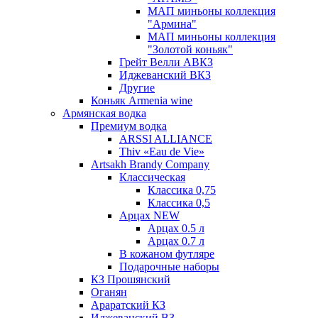
МАП миньоны коллекция
"Армина"
МАП миньоны коллекция
"Золотой коньяк"
Грейт Велли АВКЗ
Иджеванский ВКЗ
Другие
Коньяк Armenia wine
Армянская водка
Премиум водка
ARSSI ALLIANCE
Thiv «Eau de Vie»
Artsakh Brandy Company
Классическая
Классика 0,75
Классика 0,5
Арцах NEW
Арцах 0.5 л
Арцах 0.7 л
В кожаном футляре
Подарочные наборы
КЗ Прошянский
Оганян
Араратский КЗ
Иджеванский ВЗ