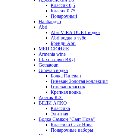
Классик 0,5
Класик 0,75
Подарочный
Налбандян
Abri
Abri VIRA DUET водка
Abri водка в тубе
Бренди Abri
МЕЦ СЮНИК
Armenia wine
Шахназарян ВКД
Getnatoun
Ginevan водка
Бочка Гиневан
Гиневан Золотая коллекция
Гиневан классик
Крепкая водка
Арегак К.З.
ВЕДИ АЛКО
Классика
Элитная
Водка Самкон "Саят Нова"
Классика Саят Нова
Подарочные наборы