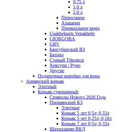
0,75 л
1,0 л
2,0 л
Пиросмани
Ахашени
Премиальное вино
Usakhelauris Venakhebi
GIORGOBA
GRV
Баисубанский ВЗ
Батоно
Старый Тбилиси
Хевсури / Руно
Другие
Подарочные коробки для вина
Армянский коньяк
Элитный
Коньяк сувенирный
Символы Нового 2026 Года
Прошянский КЗ
Элитные
Коньяк 5 лет 0,5л; 0,33л
Коньяк 5 лет 0,25л; 0,18л
Коньяк 7 лет 0,5л; 0,33л
Шахназарян ВКД