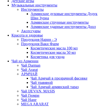
Детские игры
Музыкальные инструменты
Инструменты
Армянские духовые инструменты Дудук
Шви Зурна
Армянские струнные инструменты
Армянские ударные инструменты Доол
Аксессуары
Красота и здоровье
Продукция Нарин - Э
Продукция Ваки Фарм
Косметические масла 100 мл
Косметические масла 50 мл
Косметика для ухода
Чай из Армении
Чай Darman
Чай Ararat
АРМЧАЙ
Чай Армчай в прозрачной фасовке
Чай травяной
Чай Армчай армянский тараз
Чай IJEVAN. MASIS
Чай Гюмри
Чай Нане
MEGA ARARAT