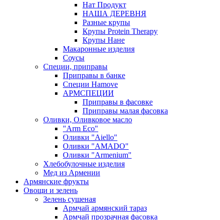
Нат Продукт
НАША ДЕРЕВНЯ
Разные крупы
Крупы Protein Therapy
Крупы Нане
Макаронные изделия
Соусы
Специи, приправы
Приправы в банке
Специи Hamove
АРМСПЕЦИИ
Приправы в фасовке
Приправы малая фасовка
Оливки, Оливковое масло
"Arm Eco"
Оливки "Aiello"
Оливки "AMADO"
Оливки "Armenium"
Хлебобулочные изделия
Мед из Армении
Армянские фрукты
Овощи и зелень
Зелень сушеная
Армчай армянский тараз
Армчай прозрачная фасовка