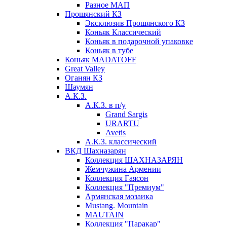
Разное МАП
Прошянский КЗ
Эксклюзив Прошянского КЗ
Коньяк Классический
Коньяк в подарочной упаковке
Коньяк в тубе
Коньяк MADATOFF
Great Valley
Оганян КЗ
Шаумян
А.К.З.
А.К.З. в п/у
Grand Sargis
URARTU
Avetis
А.К.З. классический
ВКД Шахназарян
Коллекция ШАХНАЗАРЯН
Жемчужина Армении
Коллекция Гаясон
Коллекция "Премиум"
Армянская мозаика
Mustang. Mountain
MAUTAIN
Коллекция "Паракар"