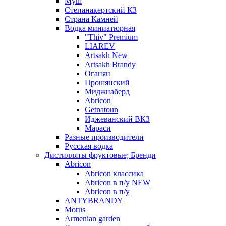
Муш
Степанакертский КЗ
Страна Камней
Водка миниатюрная
"Thiv" Premium
LIAREV
Artsakh New
Artsakh Brandy
Оганян
Прошянский
Миджнаберд
Abricon
Getnatoun
Иджеванский ВКЗ
Мараси
Разные производители
Русская водка
Дистилляты фруктовые; Бренди
Abricon
Abricon классика
Abricon в п/у NEW
Abricon в п/у
ANTYBRANDY
Morus
Armenian garden