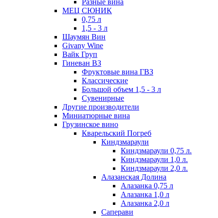
Разные вина
МЕЦ СЮНИК
0,75 л
1,5 - 3 л
Шаумян Вин
Givany Wine
Вайк Груп
Гиневан ВЗ
Фруктовые вина ГВЗ
Классические
Большой объем 1,5 - 3 л
Сувенирные
Другие производители
Миниатюрные вина
Грузинское вино
Кварельский Погреб
Киндзмараули
Киндзмараули 0,75 л.
Киндзмараули 1,0 л.
Киндзмараули 2,0 л.
Алазанская Долина
Алазанка 0,75 л
Алазанка 1,0 л
Алазанка 2,0 л
Саперави