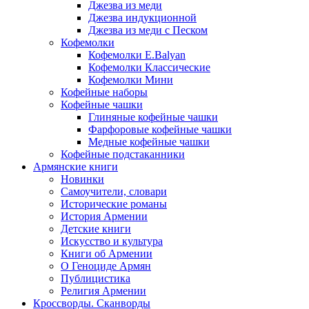
Джезва из меди
Джезва индукционной
Джезва из меди с Песком
Кофемолки
Кофемолки E.Balyan
Кофемолки Классические
Кофемолки Мини
Кофейные наборы
Кофейные чашки
Глиняные кофейные чашки
Фарфоровые кофейные чашки
Медные кофейные чашки
Кофейные подстаканники
Армянские книги
Новинки
Самоучители, словари
Исторические романы
История Армении
Детские книги
Иcкусство и культура
Книги об Армении
О Геноциде Армян
Публицистика
Религия Армении
Кроссворды. Сканворды