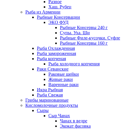
Разное
Хаш. Рубец
Рыба из Армении
Рыбные Консервации
ЭКО ФУД
Рыбные Консервы 240 г
Супы. Уха. Щи
Рыбные Филе-кусочки. Суфле
Рыбные Консервы 160 г
Рыба Охлажденная
Рыба замороженная
Рыба копченая
Рыба холодного копчения
Раки Севанские
Раковые шейки
Живые раки
Варенные раки
Икра Рыбная
Рыба Свежая
Грибы маринованные
Кисломолочные продукты
Сыры
Сыр Чанах
Чанах в ведре
Экокат фасовка