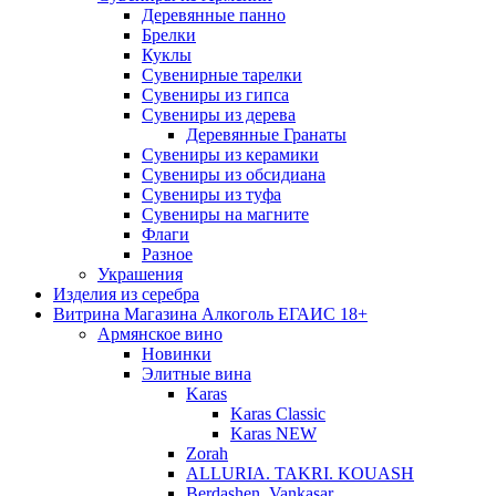
Деревянные панно
Брелки
Куклы
Сувенирные тарелки
Сувениры из гипса
Сувениры из дерева
Деревянные Гранаты
Сувениры из керамики
Сувениры из обсидиана
Сувениры из туфа
Сувениры на магните
Флаги
Разное
Украшения
Изделия из серебра
Витрина Магазина Алкоголь ЕГАИС 18+
Армянское вино
Новинки
Элитные вина
Karas
Karas Classic
Karas NEW
Zorah
ALLURIA. TAKRI. KOUASH
Berdashen. Vankasar