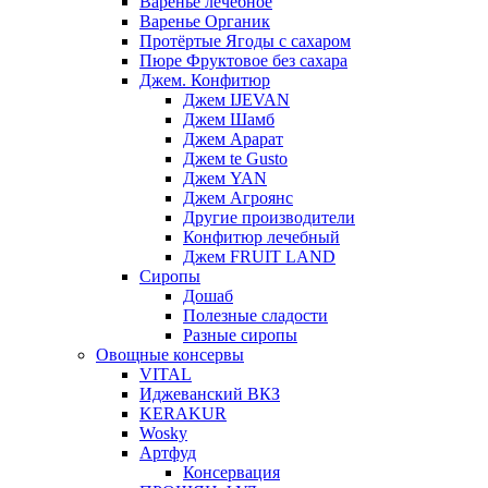
Варенье лечебное
Варенье Органик
Протёртые Ягоды с сахаром
Пюре Фруктовое без сахара
Джем. Конфитюр
Джем IJEVAN
Джем Шамб
Джем Арарат
Джем te Gusto
Джем YAN
Джем Агроянс
Другие производители
Конфитюр лечебный
Джем FRUIT LAND
Сиропы
Дошаб
Полезные сладости
Разные сиропы
Овощные консервы
VITAL
Иджеванский ВКЗ
KERAKUR
Wosky
Артфуд
Консервация