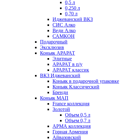
0,5 л
0,250 л
0,70 л
Иджеванский ВКЗ
СИС Алко
Веди Алко
САМКОН
Подарочный
Эксклюзив
Коньяк АРАРАТ
Элитные
АРАРАТ в п/у
АРАРАТ классик
ВКЗ Иджеванский
Коньяк в подарочной упаковке
Коньяк Классический
Бренди
Коньяк МАП
France коллекция
Золотой
Объем 0,5 л
Объем 0,7 л
АРМА коллекция
Горная Армения
Айвазовский