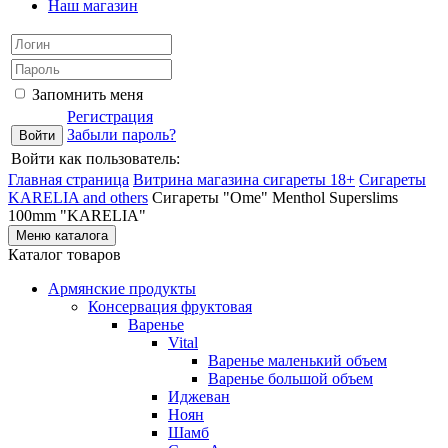
Наш магазин
Запомнить меня
Регистрация
Забыли пароль?
Войти как пользователь:
Главная страница
Витрина магазина сигареты 18+
Cигареты
KARELIA and others
Сигареты "Ome" Menthol Superslims
100mm "KARELIA"
Меню каталога
Каталог товаров
Армянские продукты
Консервация фруктовая
Варенье
Vital
Варенье маленький объем
Варенье большой объем
Иджеван
Ноян
Шамб