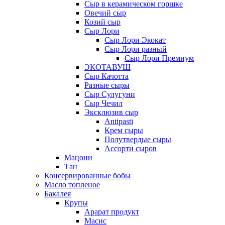
Сыр в керамическом горшке
Овечий сыр
Козий сыр
Сыр Лори
Сыр Лори Экокат
Сыр Лори разный
Сыр Лори Премиум
ЭКОТАВУШ
Сыр Качотта
Разные сыры
Сыр Сулугуни
Сыр Чечил
Эксклюзив сыр
Antipasti
Крем сыры
Полутвердые сыры
Ассорти сыров
Мацони
Тан
Консервированные бобы
Масло топленое
Бакалея
Крупы
Арарат продукт
Масис