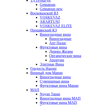
ТД Гетнатун
Getnatoun
Getnatoun new
Воскевазский ВЗ
VOSKEVAZ
ARARTUNI
VOSKEVAZ ELITE
Прошянский КЗ
Виноградные вина
Виноградные
Арт Палас
Фруктовые вина
Дерево Жизни
Органические вина
Арцруни
Элитные Вина
Гордость Нации
Винный дом Маран
Виноградные вина
Сувенирные вина
Фруктовые вина Маран
МАП
Noyan Tapan
Виноградные вина МАП
Фруктовые вина МАП