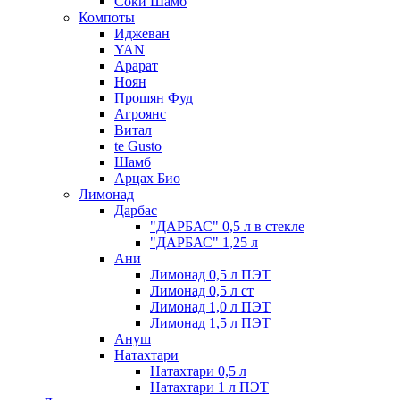
Соки Шамб
Компоты
Иджеван
YAN
Арарат
Ноян
Прошян Фуд
Агроянс
Витал
te Gusto
Шамб
Арцах Био
Лимонад
Дарбас
"ДАРБАС" 0,5 л в стекле
"ДАРБАС" 1,25 л
Ани
Лимонад 0,5 л ПЭТ
Лимонад 0,5 л ст
Лимонад 1,0 л ПЭТ
Лимонад 1,5 л ПЭТ
Ануш
Натахтари
Натахтари 0,5 л
Натахтари 1 л ПЭТ