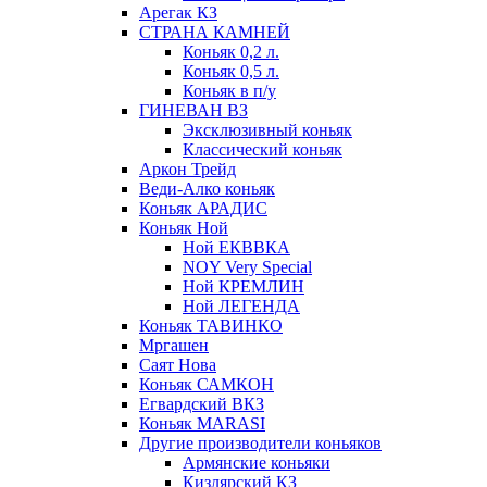
Арегак КЗ
СТРАНА КАМНЕЙ
Коньяк 0,2 л.
Коньяк 0,5 л.
Коньяк в п/у
ГИНЕВАН ВЗ
Эксклюзивный коньяк
Классический коньяк
Аркон Трейд
Веди-Алко коньяк
Коньяк АРАДИС
Коньяк Ной
Ной ЕКВВКА
NOY Very Special
Ной КРЕМЛИН
Ной ЛЕГЕНДА
Коньяк ТАВИНКО
Мргашен
Саят Нова
Коньяк САМКОН
Егвардский ВКЗ
Коньяк MARASI
Другие производители коньяков
Армянские коньяки
Кизлярский КЗ