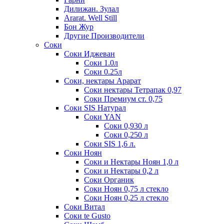
Дилижан. Зулал
Ararat. Well Still
Бон Жур
Другие Производители
Соки
Соки Иджеван
Соки 1.0л
Соки 0.25л
Соки, нектары Арарат
Соки нектары Тетрапак 0,97
Соки Премиум ст. 0,75
Соки SIS Натурал
Соки YAN
Соки 0,930 л
Соки 0,250 л
Соки SIS 1,6 л.
Соки Ноян
Соки и Нектары Ноян 1,0 л
Соки и Нектары 0,2 л
Соки Органик
Соки Ноян 0,75 л стекло
Соки Ноян 0,25 л стекло
Соки Витал
Соки te Gusto