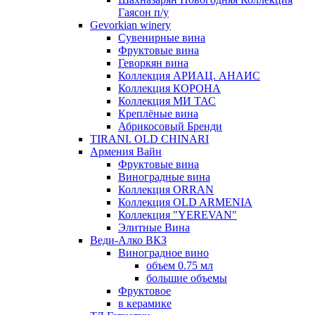
Гаясон п/у
Gevorkian winery
Сувенирные вина
Фруктовые вина
Геворкян вина
Коллекция АРИАЦ. АНАИС
Коллекция КОРОНА
Коллекция МИ ТАС
Креплёные вина
Абрикосовый Бренди
TIRANI. OLD CHINARI
Армения Вайн
Фруктовые вина
Виноградные вина
Коллекция ORRAN
Коллекция OLD ARMENIA
Коллекция "YEREVAN"
Элитные Вина
Веди-Алко ВКЗ
Виноградное вино
объем 0.75 мл
большие объемы
Фруктовое
в керамике