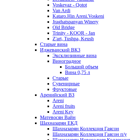
Voskevaz - Qotot
Van Ardi
Kataro.Hin Areni.Voskeni
Jraghatspanyan Winery
Old Bridge
Trinity - KOOR - Jan
Z'art, Tushpa, Keush
Старые вина
Иджеванский ВК3
Эксклюзивные вина
Виноградное
Большой объем
Вина 0,75 л
Старые
Сувенирные
Фруктовые
Аренийский ВЗ
Areni
Areni fruits
Areni Key
Матевосян Вайн
Шахназарян ЕКД
Шахназарян Коллекция Гаясон
Шахназарян Коллекция Гаясон п/у
Шахназарян Новогодняя Коллекция