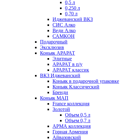
0,5 л
0,250 л
0,70 л
Иджеванский ВКЗ
СИС Алко
Веди Алко
САМКОН
Подарочный
Эксклюзив
Коньяк АРАРАТ
Элитные
АРАРАТ в п/у
АРАРАТ классик
ВКЗ Иджеванский
Коньяк в подарочной упаковке
Коньяк Классический
Бренди
Коньяк МАП
France коллекция
Золотой
Объем 0,5 л
Объем 0,7 л
АРМА коллекция
Горная Армения
Айвазовский