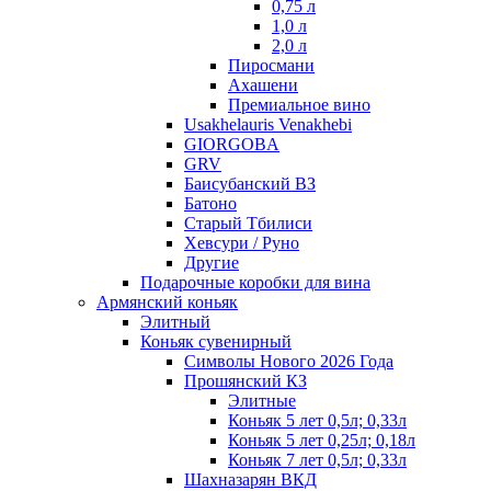
0,75 л
1,0 л
2,0 л
Пиросмани
Ахашени
Премиальное вино
Usakhelauris Venakhebi
GIORGOBA
GRV
Баисубанский ВЗ
Батоно
Старый Тбилиси
Хевсури / Руно
Другие
Подарочные коробки для вина
Армянский коньяк
Элитный
Коньяк сувенирный
Символы Нового 2026 Года
Прошянский КЗ
Элитные
Коньяк 5 лет 0,5л; 0,33л
Коньяк 5 лет 0,25л; 0,18л
Коньяк 7 лет 0,5л; 0,33л
Шахназарян ВКД