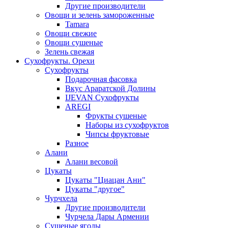
Другие производители
Овощи и зелень замороженные
Tamara
Овощи свежие
Овощи сушеные
Зелень свежая
Сухофрукты. Орехи
Сухофрукты
Подарочная фасовка
Вкус Араратской Долины
IJEVAN Сухофрукты
AREGI
Фрукты сушеные
Наборы из сухофруктов
Чипсы фруктовые
Разное
Алани
Алани весовой
Цукаты
Цукаты "Циацан Ани"
Цукаты "другое"
Чурчхела
Другие производители
Чурчела Дары Армении
Сушеные ягоды