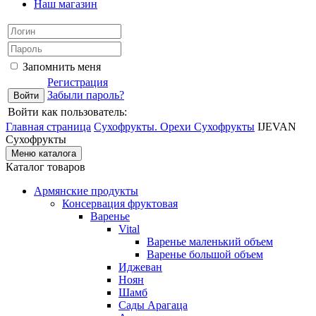
Наш магазин
Запомнить меня
Регистрация
Забыли пароль?
Войти как пользователь:
Главная страница
Сухофрукты. Орехи
Сухофрукты
IJEVAN
Сухофрукты
Меню каталога
Каталог товаров
Армянские продукты
Консервация фруктовая
Варенье
Vital
Варенье маленький объем
Варенье большой объем
Иджеван
Ноян
Шамб
Сады Арагаца