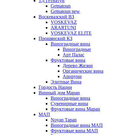
ТД Гетнатун
Getnatoun
Getnatoun new
Воскевазский ВЗ
VOSKEVAZ
ARARTUNI
VOSKEVAZ ELITE
Прошянский КЗ
Виноградные вина
Виноградные
Арт Палас
Фруктовые вина
Дерево Жизни
Органические вина
Арцруни
Элитные Вина
Гордость Нации
Винный дом Маран
Виноградные вина
Сувенирные вина
Фруктовые вина Маран
МАП
Noyan Tapan
Виноградные вина МАП
Фруктовые вина МАП