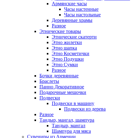
Армянские часы
Часы настенные
Часы настольные
Деревянные храмы
Разное
Этнические товары
Этнические скатерти
Этно жилетки
Этно шапка
Этно Косметички
Этно Подушки
Этно Сумки
Разное
Бочки деревянные
Браслеты
Панно Декоративное
Подарочные мешочки
Подвески
Подвески в машину
Подвески из дерева
Разное
Тандыр, мангал, шампура
Тандыр, мангал
Шампура для мяса
Сувениры из Армении