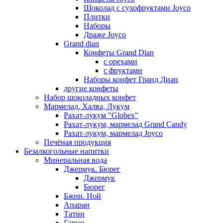
Шоколад с сухофруктами Joyco
Плитки
Наборы
Драже Joyco
Grand dian
Конфеты Grand Dian
с орехами
с фруктами
Наборы конфет Гранд Диан
другие конфеты
Набор шоколадных конфет
Мармелад, Халва, Лукум
Рахат-лукум "Globex"
Рахат-лукум, мармелад Grand Candy
Рахат-лукум, мармелад Joyco
Печёная продукция
Безалкогольные напитки
Минеральная вода
Джермук. Бюрег
Джермук
Бюрег
Бжни. Ной
Апаран
Татни
Гарни