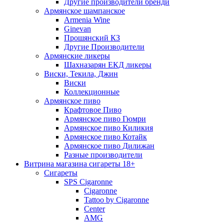
Другие производители бренди
Армянское шампанское
Armenia Wine
Ginevan
Прошянский КЗ
Другие Производители
Армянские ликеры
Шахназарян ЕКД ликеры
Виски, Текила, Джин
Виски
Коллекционные
Армянское пиво
Крафтовое Пиво
Армянское пиво Гюмри
Армянское пиво Киликия
Армянское пиво Котайк
Армянское пиво Дилижан
Разные производители
Витрина магазина сигареты 18+
Cигареты
SPS Cigaronne
Сigaronne
Tattoo by Cigaronne
Center
AMG