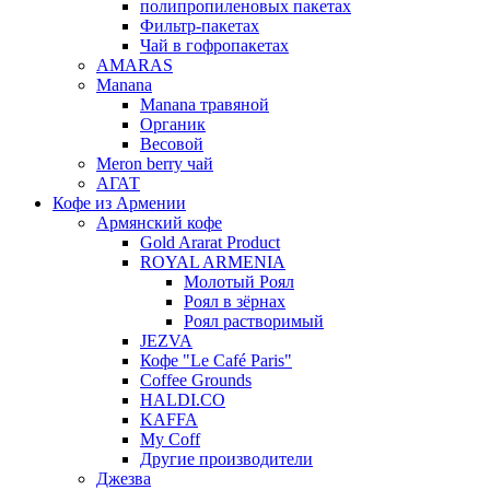
полипропиленовых пакетах
Фильтр-пакетах
Чай в гофропакетах
AMARAS
Manana
Manana травяной
Органик
Весовой
Meron berry чай
АГАТ
Кофе из Армении
Армянский кофе
Gold Ararat Product
ROYAL ARMENIA
Молотый Роял
Роял в зёрнах
Роял растворимый
JEZVA
Кофе "Le Café Paris"
Coffee Grounds
HALDI.CO
KAFFA
My Coff
Другие производители
Джезва