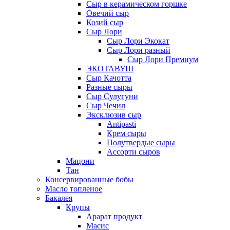
Сыр в керамическом горшке
Овечий сыр
Козий сыр
Сыр Лори
Сыр Лори Экокат
Сыр Лори разный
Сыр Лори Премиум
ЭКОТАВУШ
Сыр Качотта
Разные сыры
Сыр Сулугуни
Сыр Чечил
Эксклюзив сыр
Antipasti
Крем сыры
Полутвердые сыры
Ассорти сыров
Мацони
Тан
Консервированные бобы
Масло топленое
Бакалея
Крупы
Арарат продукт
Масис