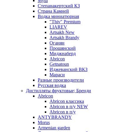
Муш
Степанакертский КЗ
Страна Камней
Водка миниатюрная
"Thiv" Premium
LIAREV
Artsakh New
Artsakh Brandy
Оганян
Прошянский
Миджнаберд
Abricon
Getnatoun
Иджеванский ВКЗ
Мараси
Разные производители
Русская водка
Дистилляты фруктовые; Бренди
Abricon
Abricon классика
Abricon в п/у NEW
Abricon в п/у
ANTYBRANDY
Morus
Armenian garden