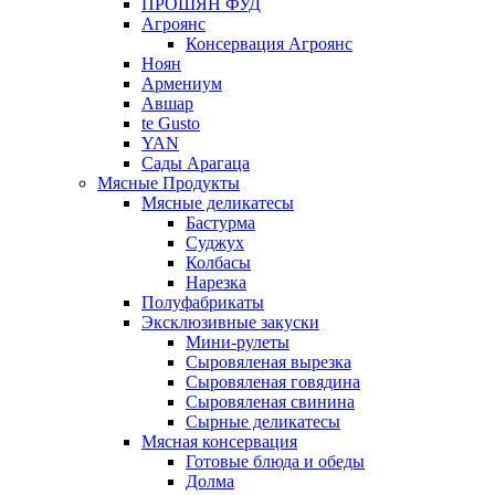
ПРОШЯН ФУД
Агроянс
Консервация Агроянс
Ноян
Армениум
Авшар
te Gusto
YAN
Сады Арагаца
Мясные Продукты
Мясные деликатесы
Бастурма
Суджух
Колбасы
Нарезка
Полуфабрикаты
Эксклюзивные закуски
Мини-рулеты
Сыровяленая вырезка
Сыровяленая говядина
Сыровяленая свинина
Сырные деликатесы
Мясная консервация
Готовые блюда и обеды
Долма