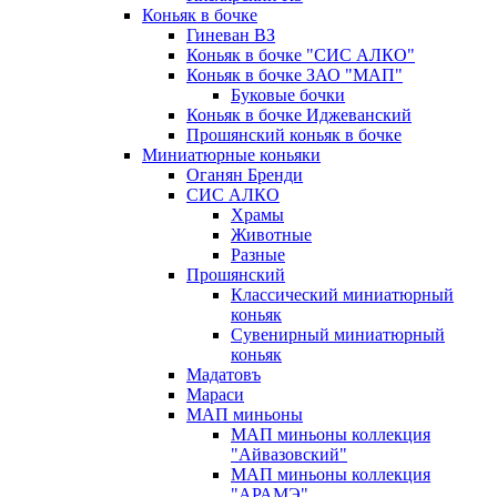
Коньяк в бочке
Гиневан ВЗ
Коньяк в бочке "СИС АЛКО"
Коньяк в бочке ЗАО "МАП"
Буковые бочки
Коньяк в бочке Иджеванский
Прошянский коньяк в бочке
Миниатюрные коньяки
Оганян Бренди
СИС АЛКО
Храмы
Животные
Разные
Прошянский
Классический миниатюрный
коньяк
Сувенирный миниатюрный
коньяк
Мадатовъ
Мараси
МАП миньоны
МАП миньоны коллекция
"Айвазовский"
МАП миньоны коллекция
"АРАМЭ"