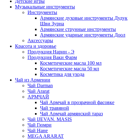
Детские игры
Музыкальные инструменты
Инструменты
Армянские духовые инструменты Дудук
Шви Зурна
Армянские струнные инструменты
Армянские ударные инструменты Доол
Аксессуары
Красота и здоровье
Продукция Нарин - Э
Продукция Ваки Фарм
Косметические масла 100 мл
Косметические масла 50 мл
Косметика для ухода
Чай из Армении
Чай Darman
Чай Ararat
АРМЧАЙ
Чай Армчай в прозрачной фасовке
Чай травяной
Чай Армчай армянский тараз
Чай IJEVAN. MASIS
Чай Гюмри
Чай Нане
MEGA ARARAT