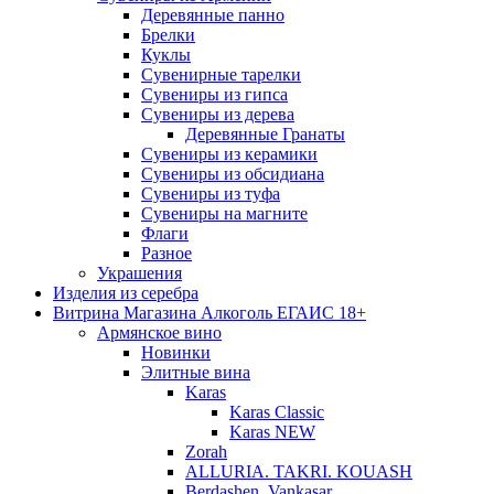
Деревянные панно
Брелки
Куклы
Сувенирные тарелки
Сувениры из гипса
Сувениры из дерева
Деревянные Гранаты
Сувениры из керамики
Сувениры из обсидиана
Сувениры из туфа
Сувениры на магните
Флаги
Разное
Украшения
Изделия из серебра
Витрина Магазина Алкоголь ЕГАИС 18+
Армянское вино
Новинки
Элитные вина
Karas
Karas Classic
Karas NEW
Zorah
ALLURIA. TAKRI. KOUASH
Berdashen. Vankasar