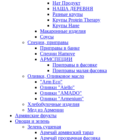
Нат Продукт
НАША ДЕРЕВНЯ
Разные крупы
Крупы Protein Therapy
Крупы Нане
Макаронные изделия
Соусы
Специи, приправы
Приправы в банке
Специи Hamove
АРМСПЕЦИИ
Приправы в фасовке
Приправы малая фасовка
Оливки, Оливковое масло
"Arm Eco"
Оливки "Aiello"
Оливки "AMADO"
Оливки "Armenium"
Хлебобулочные изделия
Мед из Армении
Армянские фрукты
Овощи и зелень
Зелень сушеная
Армчай армянский тараз
Армчай прозрачная фасовка