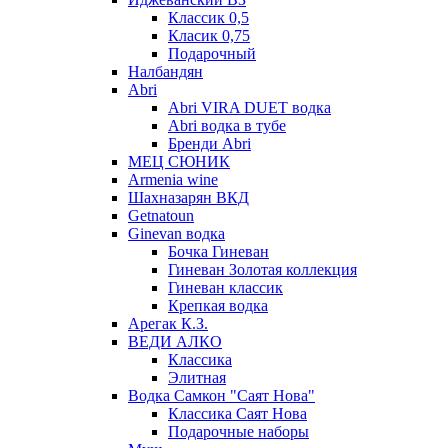
Классик 0,5
Класик 0,75
Подарочный
Налбандян
Abri
Abri VIRA DUET водка
Abri водка в тубе
Бренди Abri
МЕЦ СЮНИК
Armenia wine
Шахназарян ВКД
Getnatoun
Ginevan водка
Бочка Гиневан
Гиневан Золотая коллекция
Гиневан классик
Крепкая водка
Арегак К.З.
ВЕДИ АЛКО
Классика
Элитная
Водка Самкон "Саят Нова"
Классика Саят Нова
Подарочные наборы