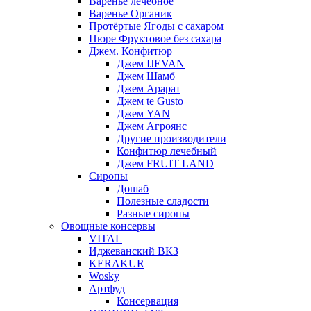
Варенье лечебное
Варенье Органик
Протёртые Ягоды с сахаром
Пюре Фруктовое без сахара
Джем. Конфитюр
Джем IJEVAN
Джем Шамб
Джем Арарат
Джем te Gusto
Джем YAN
Джем Агроянс
Другие производители
Конфитюр лечебный
Джем FRUIT LAND
Сиропы
Дошаб
Полезные сладости
Разные сиропы
Овощные консервы
VITAL
Иджеванский ВКЗ
KERAKUR
Wosky
Артфуд
Консервация