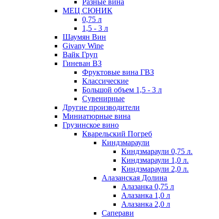
Разные вина
МЕЦ СЮНИК
0,75 л
1,5 - 3 л
Шаумян Вин
Givany Wine
Вайк Груп
Гиневан ВЗ
Фруктовые вина ГВЗ
Классические
Большой объем 1,5 - 3 л
Сувенирные
Другие производители
Миниатюрные вина
Грузинское вино
Кварельский Погреб
Киндзмараули
Киндзмараули 0,75 л.
Киндзмараули 1,0 л.
Киндзмараули 2,0 л.
Алазанская Долина
Алазанка 0,75 л
Алазанка 1,0 л
Алазанка 2,0 л
Саперави