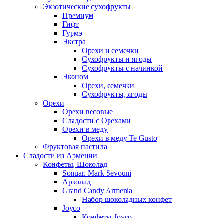
Экзотические сухофрукты
Премиум
Гифт
Гурмэ
Экстра
Орехи и семечки
Сухофрукты и ягоды
Сухофрукты с начинкой
Эконом
Орехи, семечки
Сухофрукты, ягоды
Орехи
Орехи весовые
Сладости с Орехами
Орехи в меду
Орехи в меду Te Gusto
Фруктовая пастила
Сладости из Армении
Конфеты, Шоколад
Sonuar. Mark Sevouni
Арколад
Grand Candy Armenia
Набор шоколадных конфет
Joyco
Конфеты Joyco