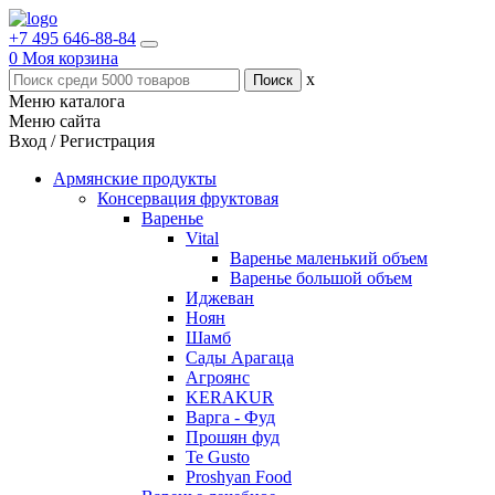
+7 495 646-88-84
0
Моя корзина
x
Меню каталога
Меню сайта
Вход / Регистрация
Армянские продукты
Консервация фруктовая
Варенье
Vital
Варенье маленький объем
Варенье большой объем
Иджеван
Ноян
Шамб
Сады Арагаца
Агроянс
KERAKUR
Варга - Фуд
Прошян фуд
Te Gusto
Proshyan Food