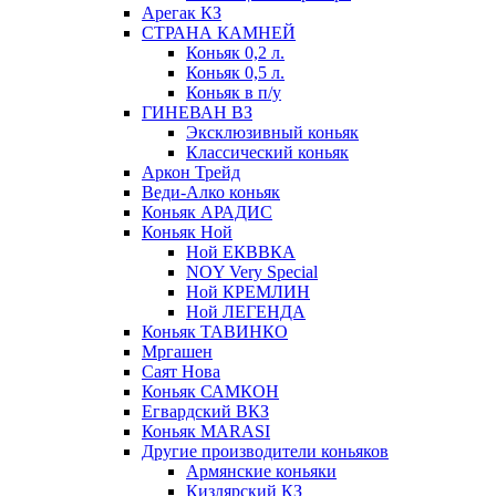
Арегак КЗ
СТРАНА КАМНЕЙ
Коньяк 0,2 л.
Коньяк 0,5 л.
Коньяк в п/у
ГИНЕВАН ВЗ
Эксклюзивный коньяк
Классический коньяк
Аркон Трейд
Веди-Алко коньяк
Коньяк АРАДИС
Коньяк Ной
Ной ЕКВВКА
NOY Very Special
Ной КРЕМЛИН
Ной ЛЕГЕНДА
Коньяк ТАВИНКО
Мргашен
Саят Нова
Коньяк САМКОН
Егвардский ВКЗ
Коньяк MARASI
Другие производители коньяков
Армянские коньяки
Кизлярский КЗ