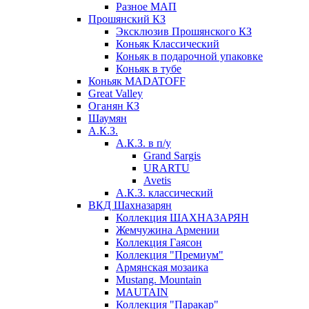
Разное МАП
Прошянский КЗ
Эксклюзив Прошянского КЗ
Коньяк Классический
Коньяк в подарочной упаковке
Коньяк в тубе
Коньяк MADATOFF
Great Valley
Оганян КЗ
Шаумян
А.К.З.
А.К.З. в п/у
Grand Sargis
URARTU
Avetis
А.К.З. классический
ВКД Шахназарян
Коллекция ШАХНАЗАРЯН
Жемчужина Армении
Коллекция Гаясон
Коллекция "Премиум"
Армянская мозаика
Mustang. Mountain
MAUTAIN
Коллекция "Паракар"