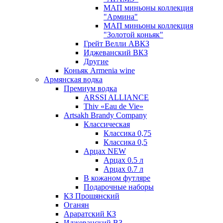
МАП миньоны коллекция
"Армина"
МАП миньоны коллекция
"Золотой коньяк"
Грейт Велли АВКЗ
Иджеванский ВКЗ
Другие
Коньяк Armenia wine
Армянская водка
Премиум водка
ARSSI ALLIANCE
Thiv «Eau de Vie»
Artsakh Brandy Company
Классическая
Классика 0,75
Классика 0,5
Арцах NEW
Арцах 0.5 л
Арцах 0.7 л
В кожаном футляре
Подарочные наборы
КЗ Прошянский
Оганян
Араратский КЗ
Иджеванский ВЗ