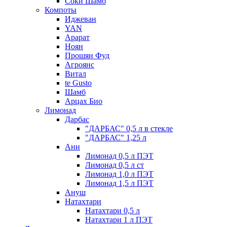
Соки Шамб
Компоты
Иджеван
YAN
Арарат
Ноян
Прошян Фуд
Агроянс
Витал
te Gusto
Шамб
Арцах Био
Лимонад
Дарбас
"ДАРБАС" 0,5 л в стекле
"ДАРБАС" 1,25 л
Ани
Лимонад 0,5 л ПЭТ
Лимонад 0,5 л ст
Лимонад 1,0 л ПЭТ
Лимонад 1,5 л ПЭТ
Ануш
Натахтари
Натахтари 0,5 л
Натахтари 1 л ПЭТ