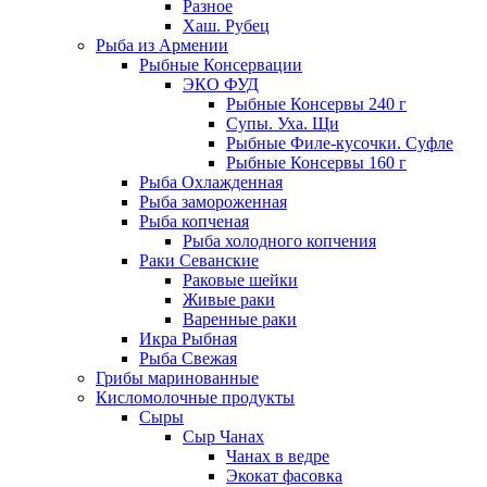
Разное
Хаш. Рубец
Рыба из Армении
Рыбные Консервации
ЭКО ФУД
Рыбные Консервы 240 г
Супы. Уха. Щи
Рыбные Филе-кусочки. Суфле
Рыбные Консервы 160 г
Рыба Охлажденная
Рыба замороженная
Рыба копченая
Рыба холодного копчения
Раки Севанские
Раковые шейки
Живые раки
Варенные раки
Икра Рыбная
Рыба Свежая
Грибы маринованные
Кисломолочные продукты
Сыры
Сыр Чанах
Чанах в ведре
Экокат фасовка