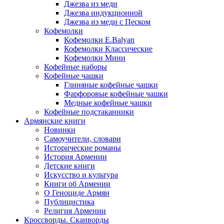
Джезва из меди
Джезва индукционной
Джезва из меди с Песком
Кофемолки
Кофемолки E.Balyan
Кофемолки Классические
Кофемолки Мини
Кофейные наборы
Кофейные чашки
Глиняные кофейные чашки
Фарфоровые кофейные чашки
Медные кофейные чашки
Кофейные подстаканники
Армянские книги
Новинки
Самоучители, словари
Исторические романы
История Армении
Детские книги
Иcкусство и культура
Книги об Армении
О Геноциде Армян
Публицистика
Религия Армении
Кроссворды. Сканворды