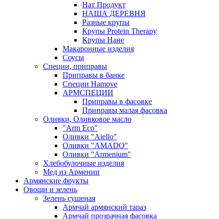
Нат Продукт
НАША ДЕРЕВНЯ
Разные крупы
Крупы Protein Therapy
Крупы Нане
Макаронные изделия
Соусы
Специи, приправы
Приправы в банке
Специи Hamove
АРМСПЕЦИИ
Приправы в фасовке
Приправы малая фасовка
Оливки, Оливковое масло
"Arm Eco"
Оливки "Aiello"
Оливки "AMADO"
Оливки "Armenium"
Хлебобулочные изделия
Мед из Армении
Армянские фрукты
Овощи и зелень
Зелень сушеная
Армчай армянский тараз
Армчай прозрачная фасовка