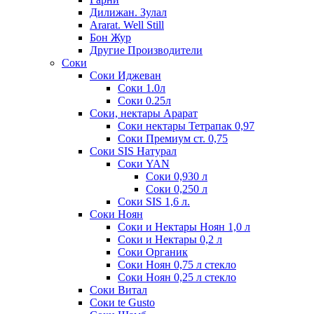
Дилижан. Зулал
Ararat. Well Still
Бон Жур
Другие Производители
Соки
Соки Иджеван
Соки 1.0л
Соки 0.25л
Соки, нектары Арарат
Соки нектары Тетрапак 0,97
Соки Премиум ст. 0,75
Соки SIS Натурал
Соки YAN
Соки 0,930 л
Соки 0,250 л
Соки SIS 1,6 л.
Соки Ноян
Соки и Нектары Ноян 1,0 л
Соки и Нектары 0,2 л
Соки Органик
Соки Ноян 0,75 л стекло
Соки Ноян 0,25 л стекло
Соки Витал
Соки te Gusto