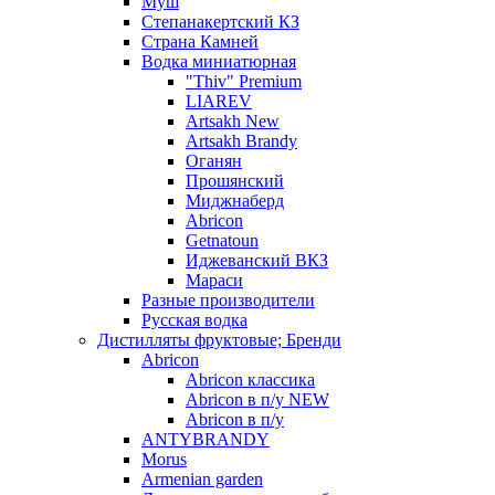
Муш
Степанакертский КЗ
Страна Камней
Водка миниатюрная
"Thiv" Premium
LIAREV
Artsakh New
Artsakh Brandy
Оганян
Прошянский
Миджнаберд
Abricon
Getnatoun
Иджеванский ВКЗ
Мараси
Разные производители
Русская водка
Дистилляты фруктовые; Бренди
Abricon
Abricon классика
Abricon в п/у NEW
Abricon в п/у
ANTYBRANDY
Morus
Armenian garden