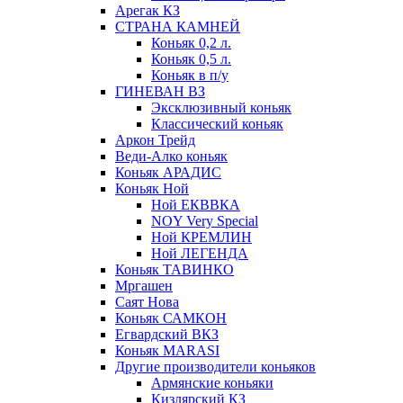
Арегак КЗ
СТРАНА КАМНЕЙ
Коньяк 0,2 л.
Коньяк 0,5 л.
Коньяк в п/у
ГИНЕВАН ВЗ
Эксклюзивный коньяк
Классический коньяк
Аркон Трейд
Веди-Алко коньяк
Коньяк АРАДИС
Коньяк Ной
Ной ЕКВВКА
NOY Very Special
Ной КРЕМЛИН
Ной ЛЕГЕНДА
Коньяк ТАВИНКО
Мргашен
Саят Нова
Коньяк САМКОН
Егвардский ВКЗ
Коньяк MARASI
Другие производители коньяков
Армянские коньяки
Кизлярский КЗ