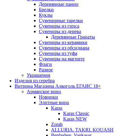
Деревянные панно
Брелки
Куклы
Сувенирные тарелки
Сувениры из гипса
Сувениры из дерева
Деревянные Гранаты
Сувениры из керамики
Сувениры из обсидиана
Сувениры из туфа
Сувениры на магните
Флаги
Разное
Украшения
Изделия из серебра
Витрина Магазина Алкоголь ЕГАИС 18+
Армянское вино
Новинки
Элитные вина
Karas
Karas Classic
Karas NEW
Zorah
ALLURIA. TAKRI. KOUASH
Berdashen. Vankasar