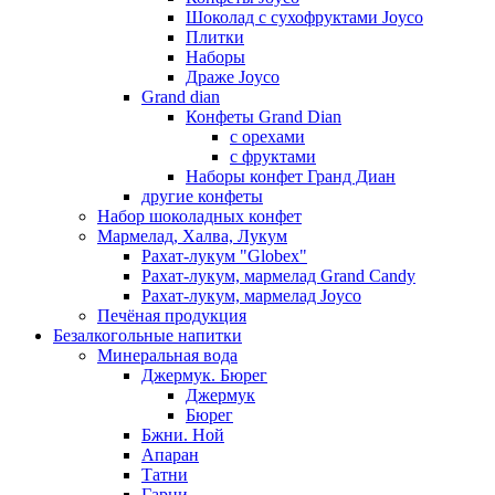
Шоколад с сухофруктами Joyco
Плитки
Наборы
Драже Joyco
Grand dian
Конфеты Grand Dian
с орехами
с фруктами
Наборы конфет Гранд Диан
другие конфеты
Набор шоколадных конфет
Мармелад, Халва, Лукум
Рахат-лукум "Globex"
Рахат-лукум, мармелад Grand Candy
Рахат-лукум, мармелад Joyco
Печёная продукция
Безалкогольные напитки
Минеральная вода
Джермук. Бюрег
Джермук
Бюрег
Бжни. Ной
Апаран
Татни
Гарни