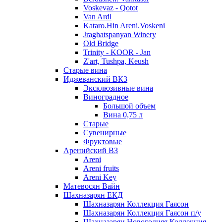
Voskevaz - Qotot
Van Ardi
Kataro.Hin Areni.Voskeni
Jraghatspanyan Winery
Old Bridge
Trinity - KOOR - Jan
Z'art, Tushpa, Keush
Старые вина
Иджеванский ВК3
Эксклюзивные вина
Виноградное
Большой объем
Вина 0,75 л
Старые
Сувенирные
Фруктовые
Аренийский ВЗ
Areni
Areni fruits
Areni Key
Матевосян Вайн
Шахназарян ЕКД
Шахназарян Коллекция Гаясон
Шахназарян Коллекция Гаясон п/у
Шахназарян Новогодняя Коллекция