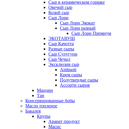
Сыр в керамическом горшке
Овечий сыр
Козий сыр
Сыр Лори
Сыр Лори Экокат
Сыр Лори разный
Сыр Лори Премиум
ЭКОТАВУШ
Сыр Качотта
Разные сыры
Сыр Сулугуни
Сыр Чечил
Эксклюзив сыр
Antipasti
Крем сыры
Полутвердые сыры
Ассорти сыров
Мацони
Тан
Консервированные бобы
Масло топленое
Бакалея
Крупы
Арарат продукт
Масис