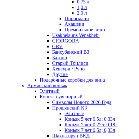
0,75 л
1,0 л
2,0 л
Пиросмани
Ахашени
Премиальное вино
Usakhelauris Venakhebi
GIORGOBA
GRV
Баисубанский ВЗ
Батоно
Старый Тбилиси
Хевсури / Руно
Другие
Подарочные коробки для вина
Армянский коньяк
Элитный
Коньяк сувенирный
Символы Нового 2026 Года
Прошянский КЗ
Элитные
Коньяк 5 лет 0,5л; 0,33л
Коньяк 5 лет 0,25л; 0,18л
Коньяк 7 лет 0,5л; 0,33л
Шахназарян ВКД