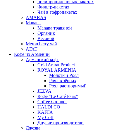
полипропиленовых пакетах
Фильтр-пакетах
Чай в гофропакетах
AMARAS
Manana
Manana травяной
Органик
Весовой
Meron berry чай
АГАТ
Кофе из Армении
Армянский кофе
Gold Ararat Product
ROYAL ARMENIA
Молотый Роял
Роял в зёрнах
Роял растворимый
JEZVA
Кофе "Le Café Paris"
Coffee Grounds
HALDI.CO
KAFFA
My Coff
Другие производители
Джезва