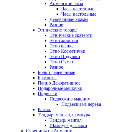
Армянские часы
Часы настенные
Часы настольные
Деревянные храмы
Разное
Этнические товары
Этнические скатерти
Этно жилетки
Этно шапка
Этно Косметички
Этно Подушки
Этно Сумки
Разное
Бочки деревянные
Браслеты
Панно Декоративное
Подарочные мешочки
Подвески
Подвески в машину
Подвески из дерева
Разное
Тандыр, мангал, шампура
Тандыр, мангал
Шампура для мяса
Сувениры из Армении