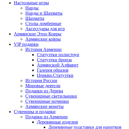
Настольные игры
Нарды
Нарды и Шахматы
Шахматы
Столы ломберные
Аксессуары для игр
Армянские Этно Ковры
Армянские ковры
VIP подарки
История Армении
Статуэтки полистоун
Статуэтки бронза
Армянский Алфавит
Галерея образов
Церкви.Статуэтки
История России
Мировые деятели
Подарки из Дерева
Сувенирные светильники
Сувенирные ночники
Армянские монеты
Сувениры и подарки
Подарки из Армении
Деревянные изделия
Деревянные подставки для напитков