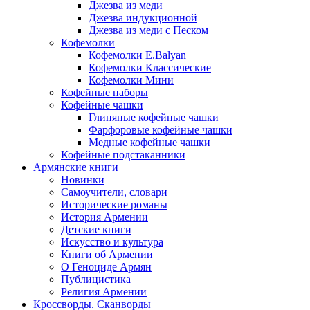
Джезва из меди
Джезва индукционной
Джезва из меди с Песком
Кофемолки
Кофемолки E.Balyan
Кофемолки Классические
Кофемолки Мини
Кофейные наборы
Кофейные чашки
Глиняные кофейные чашки
Фарфоровые кофейные чашки
Медные кофейные чашки
Кофейные подстаканники
Армянские книги
Новинки
Самоучители, словари
Исторические романы
История Армении
Детские книги
Иcкусство и культура
Книги об Армении
О Геноциде Армян
Публицистика
Религия Армении
Кроссворды. Сканворды