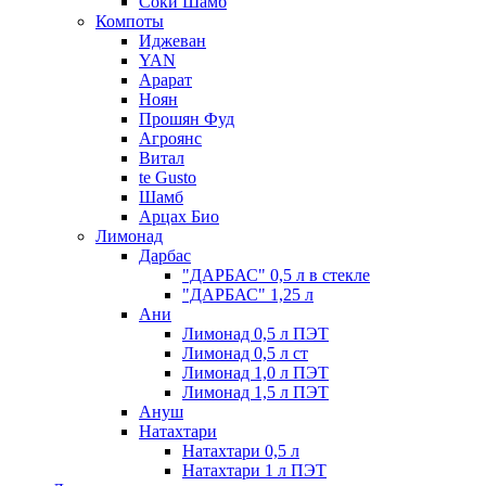
Соки Шамб
Компоты
Иджеван
YAN
Арарат
Ноян
Прошян Фуд
Агроянс
Витал
te Gusto
Шамб
Арцах Био
Лимонад
Дарбас
"ДАРБАС" 0,5 л в стекле
"ДАРБАС" 1,25 л
Ани
Лимонад 0,5 л ПЭТ
Лимонад 0,5 л ст
Лимонад 1,0 л ПЭТ
Лимонад 1,5 л ПЭТ
Ануш
Натахтари
Натахтари 0,5 л
Натахтари 1 л ПЭТ