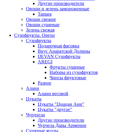
Другие производители
Овощи и зелень замороженные
Tamara
Овощи свежие
Овощи сушеные
Зелень свежая
Сухофрукты. Орехи
Сухофрукты
Подарочная фасовка
Вкус Араратской Долины
IJEVAN Сухофрукты
AREGI
Фрукты сушеные
Наборы из сухофруктов
Чипсы фруктовые
Разное
Алани
Алани весовой
Цукаты
Цукаты "Циацан Ани"
Цукаты "другое"
Чурчхела
Другие производители
Чурчела Дары Армении
Сушеные ягоды