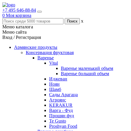
+7 495 646-88-84
0
Моя корзина
x
Меню каталога
Меню сайта
Вход / Регистрация
Армянские продукты
Консервация фруктовая
Варенье
Vital
Варенье маленький объем
Варенье большой объем
Иджеван
Ноян
Шамб
Сады Арагаца
Агроянс
KERAKUR
Варга - Фуд
Прошян фуд
Te Gusto
Proshyan Food