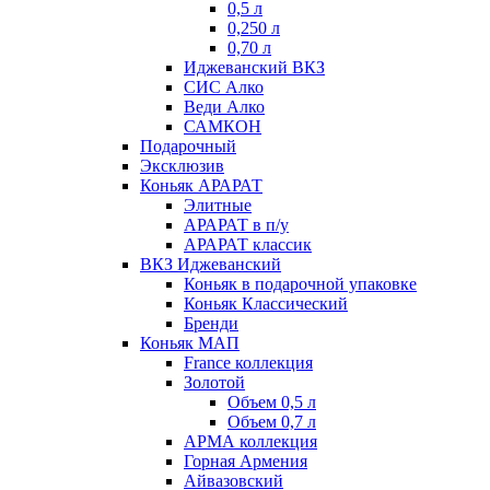
0,5 л
0,250 л
0,70 л
Иджеванский ВКЗ
СИС Алко
Веди Алко
САМКОН
Подарочный
Эксклюзив
Коньяк АРАРАТ
Элитные
АРАРАТ в п/у
АРАРАТ классик
ВКЗ Иджеванский
Коньяк в подарочной упаковке
Коньяк Классический
Бренди
Коньяк МАП
France коллекция
Золотой
Объем 0,5 л
Объем 0,7 л
АРМА коллекция
Горная Армения
Айвазовский