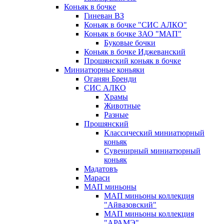
Коньяк в бочке
Гиневан ВЗ
Коньяк в бочке "СИС АЛКО"
Коньяк в бочке ЗАО "МАП"
Буковые бочки
Коньяк в бочке Иджеванский
Прошянский коньяк в бочке
Миниатюрные коньяки
Оганян Бренди
СИС АЛКО
Храмы
Животные
Разные
Прошянский
Классический миниатюрный
коньяк
Сувенирный миниатюрный
коньяк
Мадатовъ
Мараси
МАП миньоны
МАП миньоны коллекция
"Айвазовский"
МАП миньоны коллекция
"АРАМЭ"