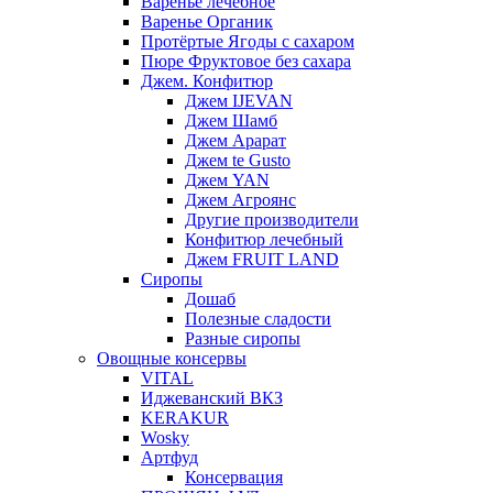
Варенье лечебное
Варенье Органик
Протёртые Ягоды с сахаром
Пюре Фруктовое без сахара
Джем. Конфитюр
Джем IJEVAN
Джем Шамб
Джем Арарат
Джем te Gusto
Джем YAN
Джем Агроянс
Другие производители
Конфитюр лечебный
Джем FRUIT LAND
Сиропы
Дошаб
Полезные сладости
Разные сиропы
Овощные консервы
VITAL
Иджеванский ВКЗ
KERAKUR
Wosky
Артфуд
Консервация