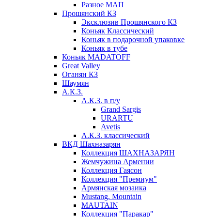
Разное МАП
Прошянский КЗ
Эксклюзив Прошянского КЗ
Коньяк Классический
Коньяк в подарочной упаковке
Коньяк в тубе
Коньяк MADATOFF
Great Valley
Оганян КЗ
Шаумян
А.К.З.
А.К.З. в п/у
Grand Sargis
URARTU
Avetis
А.К.З. классический
ВКД Шахназарян
Коллекция ШАХНАЗАРЯН
Жемчужина Армении
Коллекция Гаясон
Коллекция "Премиум"
Армянская мозаика
Mustang. Mountain
MAUTAIN
Коллекция "Паракар"