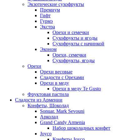
Экзотические сухофрукты
Премиум
Гифт
Гурмэ
Экстра
Орехи и семечки
Сухофрукты и ягоды
Сухофрукты с начинкой
Эконом
Орехи, семечки
Сухофрукты, ягоды
Орехи
Орехи весовые
Сладости с Орехами
Орехи в меду
Орехи в меду Te Gusto
Фруктовая пастила
Сладости из Армении
Конфеты, Шоколад
Sonuar. Mark Sevouni
Арколад
Grand Candy Armenia
Набор шоколадных конфет
Joyco
Конфеты Joyco