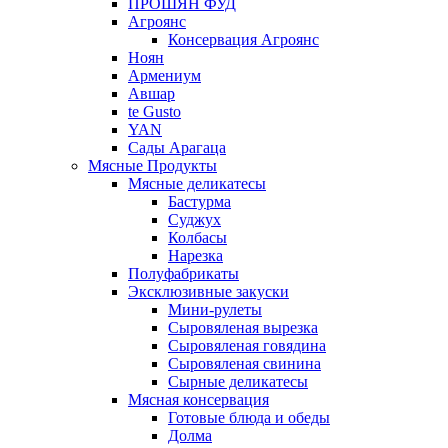
ПРОШЯН ФУД
Агроянс
Консервация Агроянс
Ноян
Армениум
Авшар
te Gusto
YAN
Сады Арагаца
Мясные Продукты
Мясные деликатесы
Бастурма
Суджух
Колбасы
Нарезка
Полуфабрикаты
Эксклюзивные закуски
Мини-рулеты
Сыровяленая вырезка
Сыровяленая говядина
Сыровяленая свинина
Сырные деликатесы
Мясная консервация
Готовые блюда и обеды
Долма