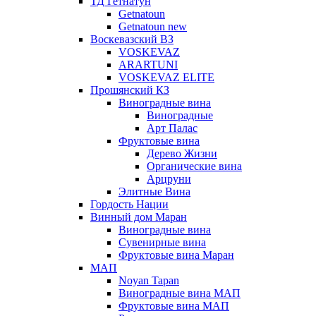
ТД Гетнатун
Getnatoun
Getnatoun new
Воскевазский ВЗ
VOSKEVAZ
ARARTUNI
VOSKEVAZ ELITE
Прошянский КЗ
Виноградные вина
Виноградные
Арт Палас
Фруктовые вина
Дерево Жизни
Органические вина
Арцруни
Элитные Вина
Гордость Нации
Винный дом Маран
Виноградные вина
Сувенирные вина
Фруктовые вина Маран
МАП
Noyan Tapan
Виноградные вина МАП
Фруктовые вина МАП