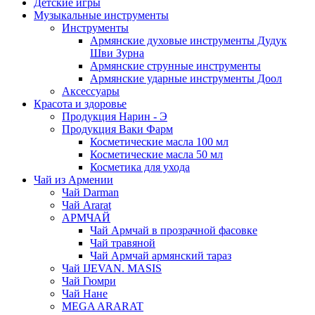
Детские игры
Музыкальные инструменты
Инструменты
Армянские духовые инструменты Дудук
Шви Зурна
Армянские струнные инструменты
Армянские ударные инструменты Доол
Аксессуары
Красота и здоровье
Продукция Нарин - Э
Продукция Ваки Фарм
Косметические масла 100 мл
Косметические масла 50 мл
Косметика для ухода
Чай из Армении
Чай Darman
Чай Ararat
АРМЧАЙ
Чай Армчай в прозрачной фасовке
Чай травяной
Чай Армчай армянский тараз
Чай IJEVAN. MASIS
Чай Гюмри
Чай Нане
MEGA ARARAT