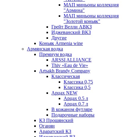
МАП миньоны коллекция
"Армина"
МАП миньоны коллекция
"Золотой коньяк"
Грейт Велли АВКЗ
Иджеванский ВКЗ
Другие
Коньяк Armenia wine
Армянская водка
Премиум водка
ARSSI ALLIANCE
Thiv «Eau de Vie»
Artsakh Brandy Company
Классическая
Классика 0,75
Классика 0,5
Арцах NEW
Арцах 0.5 л
Арцах 0.7 л
В кожаном футляре
Подарочные наборы
КЗ Прошянский
Оганян
Араратский КЗ
Иджеванский ВЗ