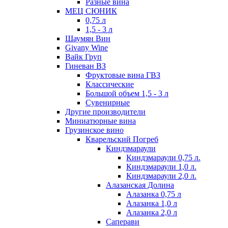
Разные вина
МЕЦ СЮНИК
0,75 л
1,5 - 3 л
Шаумян Вин
Givany Wine
Вайк Груп
Гиневан ВЗ
Фруктовые вина ГВЗ
Классические
Большой объем 1,5 - 3 л
Сувенирные
Другие производители
Миниатюрные вина
Грузинское вино
Кварельский Погреб
Киндзмараули
Киндзмараули 0,75 л.
Киндзмараули 1,0 л.
Киндзмараули 2,0 л.
Алазанская Долина
Алазанка 0,75 л
Алазанка 1,0 л
Алазанка 2,0 л
Саперави