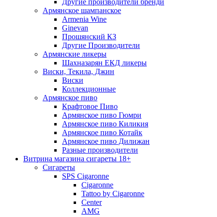
Другие производители бренди
Армянское шампанское
Armenia Wine
Ginevan
Прошянский КЗ
Другие Производители
Армянские ликеры
Шахназарян ЕКД ликеры
Виски, Текила, Джин
Виски
Коллекционные
Армянское пиво
Крафтовое Пиво
Армянское пиво Гюмри
Армянское пиво Киликия
Армянское пиво Котайк
Армянское пиво Дилижан
Разные производители
Витрина магазина сигареты 18+
Cигареты
SPS Cigaronne
Сigaronne
Tattoo by Cigaronne
Center
AMG