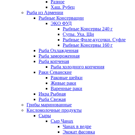
Разное
Хаш. Рубец
Рыба из Армении
Рыбные Консервации
ЭКО ФУД
Рыбные Консервы 240 г
Супы. Уха. Щи
Рыбные Филе-кусочки. Суфле
Рыбные Консервы 160 г
Рыба Охлажденная
Рыба замороженная
Рыба копченая
Рыба холодного копчения
Раки Севанские
Раковые шейки
Живые раки
Варенные раки
Икра Рыбная
Рыба Свежая
Грибы маринованные
Кисломолочные продукты
Сыры
Сыр Чанах
Чанах в ведре
Экокат фасовка