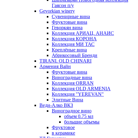
Гаясон п/у
Gevorkian winery
Сувенирные вина
Фруктовые вина
Геворкян вина
Коллекция АРИАЦ. АНАИС
Коллекция КОРОНА
Коллекция МИ ТАС
Креплёные вина
Абрикосовый Бренди
TIRANI. OLD CHINARI
Армения Вайн
Фруктовые вина
Виноградные вина
Коллекция ORRAN
Коллекция OLD ARMENIA
Коллекция "YEREVAN"
Элитные Вина
Веди-Алко ВКЗ
Виноградное вино
объем 0.75 мл
большие объемы
Фруктовое
в керамике