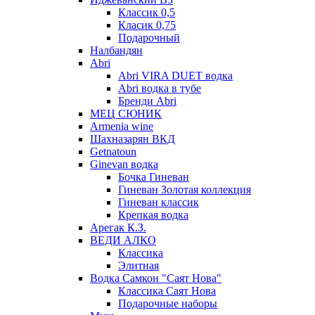
Классик 0,5
Класик 0,75
Подарочный
Налбандян
Abri
Abri VIRA DUET водка
Abri водка в тубе
Бренди Abri
МЕЦ СЮНИК
Armenia wine
Шахназарян ВКД
Getnatoun
Ginevan водка
Бочка Гиневан
Гиневан Золотая коллекция
Гиневан классик
Крепкая водка
Арегак К.З.
ВЕДИ АЛКО
Классика
Элитная
Водка Самкон "Саят Нова"
Классика Саят Нова
Подарочные наборы