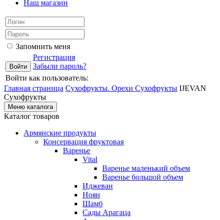
Наш магазин
Запомнить меня
Регистрация
Забыли пароль?
Войти как пользователь:
Главная страница
Сухофрукты. Орехи
Сухофрукты
IJEVAN
Сухофрукты
Меню каталога
Каталог товаров
Армянские продукты
Консервация фруктовая
Варенье
Vital
Варенье маленький объем
Варенье большой объем
Иджеван
Ноян
Шамб
Сады Арагаца